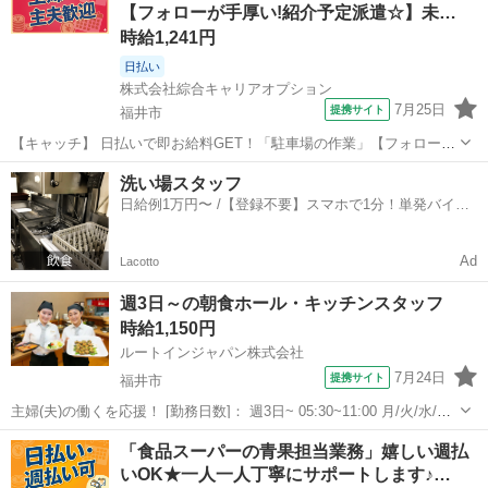
【フォローが手厚い!紹介予定派遣☆】未…
のスタッフさんが活躍...
時給1,241円
日払い
株式会社綜合キャリアオプション
7月25日
提携サイト
福井市
【キャッチ】 日払いで即お給料GET！「駐車場の作業」【フォローが
手厚い!紹介予定派遣☆】未経験でも大丈夫☆ウレシイ残業ほぼナシ♪
福井
福井市
その他
洗い場スタッフ
高時給1241円！ 【コメント】 製造のお仕事をお探しにおススメ♪ 「未
日給例1万円〜 /【登録不要】スマホで1分！単発バイト
経験でも出来る仕事...
一括検索✨
Ad
Lacotto
週3日～の朝食ホール・キッチンスタッフ
時給1,150円
ルートインジャパン株式会社
7月24日
提携サイト
福井市
主婦(夫)の働くを応援！ [勤務日数]： 週3日~ 05:30~11:00 月/火/水/木/
金/土/日 などから選べます [勤務地・最寄駅]： 福井県福井市大和田2丁
福井
福井市
ホールスタッフ
「食品スーパーの青果担当業務」嬉しい週払
目306番地 ホテルルートイン福井大和田 [職種名...
いOK★一人一人丁寧にサポートします♪…