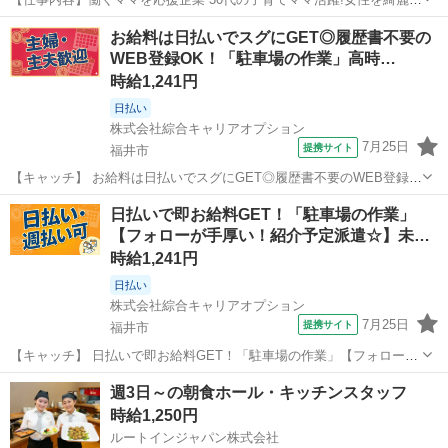
するプロ集団 <募集職種> エステティシャン <仕事内容> エステの施術
アルバイト・パート
お給料は日払いでスグにGET◎履歴書不要の
を中心としたサロン業務全般 施術・受付・カウンセリング・清掃・商
WEB登録OK！「駐車場の作業」高時…
品仕入れなど フェイシャル...
時給1,241円
日払い
株式会社綜合キャリアオプション
7月25日
提携サイト
福井市
【キャッチ】 お給料は日払いでスグにGET◎履歴書不要のWEB登録
OK！「駐車場の作業」高時給1241円！福井城址大名町周辺！20代～
福井
福井市
その他
日払いで即お給料GET！「駐車場の作業」
40代のスタッフが多数活躍中★ 【コメント】 弊社なら事前の職場見学
【フォローが手厚い！紹介予定派遣☆】未…
が多数！お仕事安心ス...
時給1,241円
日払い
株式会社綜合キャリアオプション
7月25日
提携サイト
福井市
【キャッチ】 日払いで即お給料GET！「駐車場の作業」【フォローが
手厚い！紹介予定派遣☆】未経験でも大丈夫☆ウレシイ残業ほぼナシ♪
福井
福井市
その他
週3日～の朝食ホール・キッチンスタッフ
高時給1241円！ 【コメント】 ＼大手人材派遣会社で働きませんか♪／
時給1,250円
「新しい職場は不安...
ルートインジャパン株式会社