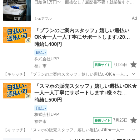
日給例1万円〜 面接なし / 履歴書不要！就業後すぐに
を完備◎長期安定就業も可能...
お給料がもらえる✨
Ad
シェアフル
「プランのご案内スタッフ」嬉しい週払い
OK★一人一人丁寧にサポートします♪20…
時給1,400円
日払い
株式会社UPP
7月25日
提携サイト
福井市
【キャッチ】 「プランのご案内スタッフ」嬉しい週払いOK★一人一
人丁寧にサポートします♪20代～40代中心に幅広く活躍中★充実の福利
福井
福井市
その他
「スマホの販売スタッフ」嬉しい週払いOK★
厚生が自慢です★ 【コメント】 未経験さん・ブランクさん多数活躍中
一人一人丁寧にサポートします♪様々な…
◎ 豊富なお仕事の中から...
時給1,500円
日払い
株式会社UPP
7月25日
提携サイト
福井市
【キャッチ】 「スマホの販売スタッフ」嬉しい週払いOK★一人一人
丁寧にサポートします♪様々な年代のスタッフさんが活躍中！好環境で
福井
福井市
その他