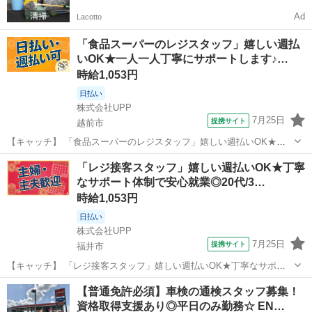
Ad
Lacotto
「食品スーパーのレジスタッフ」嬉しい週払
いOK★一人一人丁寧にサポートします♪…
時給1,053円
日払い
株式会社UPP
7月25日
提携サイト
越前市
【キャッチ】 「食品スーパーのレジスタッフ」嬉しい週払いOK★一
人一人丁寧にサポートします♪20代/30代/40代中心に活躍中◎好環境で
福井
越前市
その他
「レジ接客スタッフ」嬉しい週払いOK★丁寧
お仕事したい方にもおススメ◎ 【コメント】 豊富なお仕事数であなた
なサポート体制で安心就業◎20代/3…
にぴったりのお仕事が...
時給1,053円
日払い
株式会社UPP
7月25日
提携サイト
福井市
【キャッチ】 「レジ接客スタッフ」嬉しい週払いOK★丁寧なサポー
ト体制で安心就業◎20代/30代/40代中心に活躍中◎好環境でお仕事し
福井
福井市
その他
【普通免許必須】車検の通検スタッフ募集！
たい方にもおススメ◎ 【コメント】 幅広い世代のスタッフさんが活躍
資格取得支援あり◎平日のみ勤務☆ EN…
中◎ #未経験からお...