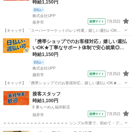
時給1,150円
日払い
株式会社UPP
7月25日
提携サイト
坂井市
【キャッチ】 「スーパーマーケットのレジ作業」嬉しい週払いOK★
お仕事探しから就業後まで徹底サポート！20代/30代/40代中心に活躍
福井
坂井市
その他
「携帯ショップでのお客様対応」嬉しい週払
中◎好環境でお仕事したい方にもおススメ◎ 【コメント】 週払い制度
いOK★丁寧なサポート体制で安心就業◎…
完備！ 履歴書も来社も...
時給1,150円
日払い
株式会社UPP
7月25日
提携サイト
越前市
【キャッチ】 「携帯ショップでのお客様対応」嬉しい週払いOK★丁
寧なサポート体制で安心就業◎様々な年代のスタッフさんが活躍中！
福井
越前市
その他
接客スタッフ
働きやすい環境で安定してお仕事できます♪ 【コメント】 豊富なお仕
時給1,100円
事数であなたにぴったりのお仕事...
8 番らーめん福井駅店
7月25日
提携サイト
福井市
＝＝＝＝＝＝＝＝＝＝＝＝＝＝＝＝＝ シンプル作業で、初めて・ブラ
ンクのある方も安心！ 1日3h～好きな時間でＯＫ!! シフトは希望制
福井
福井市
その他