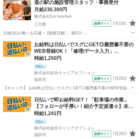
道の駅の施設管理スタッフ・事務受付
月給230,300円
株式会社fun function
7月10日
提携サイト
三方郡
主婦(夫)の働くを応援！ [勤務日数]： 週5日~
08:00~18:00/10:00~20:00/08:00~20:00 月/火/水/金/土/日 などから選べ
福井
三方郡
フロント
お給料は日払いでスグにGET◎履歴書不要の
ます [勤務地・最寄駅]： 福井県三方郡美浜町松原35－15...
WEB登録OK！「修理/データ入力」…
時給1,250円
日払い
株式会社綜合キャリアオプション
7月25日
提携サイト
福井市
【キャッチ】 お給料は日払いでスグにGET◎履歴書不要のWEB登録
OK！「修理/データ入力」高時給1250円！仁愛女子高校周辺！20代～
福井
福井市
その他
日払いで即お給料GET！「駐車場の作業」
40代のスタッフが多数活躍中★ 【コメント】 製造のお仕事が豊富★未
【フォローが手厚い！紹介予定派遣☆】未…
経験で働いてみたい...
時給1,241円
日払い
株式会社綜合キャリアオプション
7月25日
提携サイト
福井市