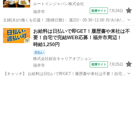
ルートインジャパン株式会社
7月24日
提携サイト
福井市
主婦(夫)の働くを応援！ [勤務日数]： 週2日~ 05:30~11:00 月/火/水/木/
金/土/日 などから選べます [勤務地・最寄駅]： 福井県福井市大手2-1-
福井
福井市
ホールスタッフ
お給料は日払いで即GET！履歴書や来社は不
14 ホテルルートイン福井駅前 福井(福井県)駅徒歩...
要！自宅で完結WEB応募！福井市周辺！
時給1,250円
日払い
株式会社綜合キャリアオプション
7月25日
提携サイト
福井市
【キャッチ】 お給料は日払いで即GET！履歴書や来社は不要！自宅で
完結WEB応募！福井市周辺！ 【コメント】 ＼大手人材派遣会社で働
福井
福井市
その他
きませんか♪／ 「新しい職場は不安・・・」 「経験はないけどチャレ
ンジしたい！」 「派遣...