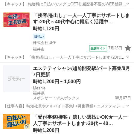
【キャッチ】 お給料は日払いでスグにGET◎履歴書不要のWEB登録
OK！「修理/問合せ対応」高時給1200円！仁愛女子高校周辺！20代～
福井
福井市
その他
「接客/品出し」一人一人丁寧にサポートしま
40代のスタッフが多数活躍中★ 【コメント】 製造のお仕事をお探しの
す♪20代～40代中心に幅広く活躍中…
方必見！ 「経験...
時給1,120円
日払い
株式会社UPP
7月25日
提携サイト
福井市
【キャッチ】 「接客/品出し」一人一人丁寧にサポートします♪20代～
40代中心に幅広く活躍中★充実の福利厚生が自慢です★ 【コメント】
福井
福井市
その他
エステティシャン/越前開発駅/パート募集/8月
週払い制度完備！ 履歴書も来社も不要のリモート登録あり◎ ～活躍中
7日更新
の方々～ ＊ガッツ...
時給1,200円～1,500円
Meshie
福井県
スポンサー：求人ボックス
08月07日
【仕事内容】時短社員やアルバイト募集! <募集職種> エステティシャ
ン <仕事内容> 脱毛、フェイシャルエステ、ブライダルエステ等の施
アルバイト・パート
「受付事務/接客」嬉しい週払いOK★一人一
術全般 電話対応、仕入れ、片付け、準備等 フェイシャル,ブライダル,
人丁寧にサポートします♪20代～40…
脱毛エステ,オールハンドエス...
時給1,200円