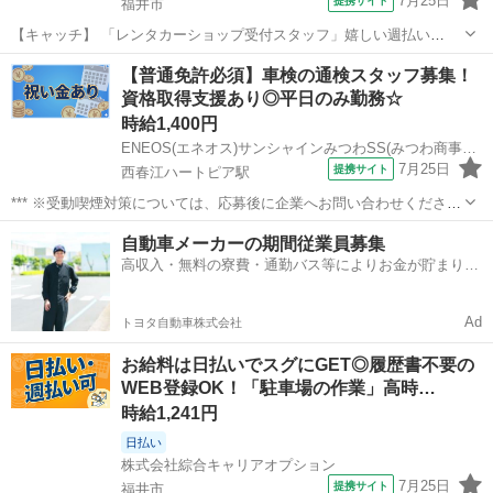
7月25日
提携サイト
福井市
【キャッチ】 「レンタカーショップ受付スタッフ」嬉しい週払い
OK★一人一人丁寧にサポートします♪20代～40代中心に幅広く活躍中
福井
福井市
その他
【普通免許必須】車検の通検スタッフ募集！
★充実の福利厚生が自慢です★ 【コメント】 幅広い世代のスタッフさ
資格取得支援あり◎平日のみ勤務☆
んが活躍中◎ #未経験から...
時給1,400円
ENEOS(エネオス)サンシャインみつわSS(みつわ商事有限会社)
7月25日
提携サイト
西春江ハートピア駅
*** ※受動喫煙対策については、応募後に企業へお問い合わせくださ
い。 アルバイト,パート 学歴不問、未経験者OK、普通免許をお持ちの
福井
坂井市
西春江ハートピア駅
ガソリンスタンド
自動車メーカーの期間従業員募集
方 年齢不問、バイク通勤OK、車通勤OK、未経験歓迎
高収入・無料の寮費・通勤バス等によりお金が貯まりや
すい環境
Ad
トヨタ自動車株式会社
お給料は日払いでスグにGET◎履歴書不要の
WEB登録OK！「駐車場の作業」高時…
時給1,241円
日払い
株式会社綜合キャリアオプション
7月25日
提携サイト
福井市