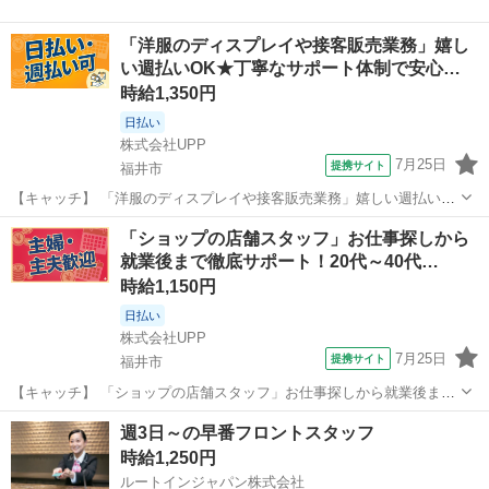
「洋服のディスプレイや接客販売業務」嬉し
い週払いOK★丁寧なサポート体制で安心…
時給1,350円
日払い
株式会社UPP
7月25日
提携サイト
福井市
【キャッチ】 「洋服のディスプレイや接客販売業務」嬉しい週払い
OK★丁寧なサポート体制で安心就業◎20代/30代/40代中心に活躍中◎
福井
福井市
その他
「ショップの店舗スタッフ」お仕事探しから
好環境でお仕事したい方にもおススメ◎ 【コメント】 未経験さん・ブ
就業後まで徹底サポート！20代～40代…
ランクさん多数活躍中◎...
時給1,150円
日払い
株式会社UPP
7月25日
提携サイト
福井市
【キャッチ】 「ショップの店舗スタッフ」お仕事探しから就業後まで
徹底サポート！20代～40代中心に幅広く活躍中★好環境でお仕事した
福井
福井市
その他
週3日～の早番フロントスタッフ
い方にもおススメ◎ 【コメント】 未経験さん・ブランクさん多数活躍
時給1,250円
中◎ 豊富なお仕事の中から...
ルートインジャパン株式会社