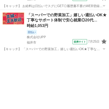
【キャッチ】 お給料は日払いでスグにGET◎履歴書不要のWEB登録
OK！「駐車場の作業」高時給1241円！福井城址大名町周辺！20代～
福井
福井市
その他
「スーパーでの野菜加工」嬉しい週払いOK★
40代のスタッフが多数活躍中★ 【コメント】 製造のお仕事が豊富★未
丁寧なサポート体制で安心就業◎20代…
経験で働いてみたい方...
時給1,053円
日払い
株式会社UPP
7月25日
提携サイト
福井市
【キャッチ】 「スーパーでの野菜加工」嬉しい週払いOK★丁寧なサ
ポート体制で安心就業◎20代/30代/40代中心に活躍中◎充実の福利厚
福井
福井市
その他
生が自慢です★ 【コメント】 豊富なお仕事数であなたにぴったりのお
仕事が見つかります★ ...