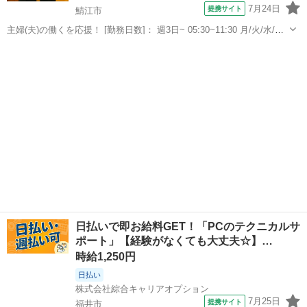
7月24日
提携サイト
鯖江市
主婦(夫)の働くを応援！ [勤務日数]： 週3日~ 05:30~11:30 月/火/水/木/
金/土/日 などから選べます [勤務地・最寄駅]： 福井県鯖江市下河端町
福井
鯖江市
ホールスタッフ
14-1-1 ホテルルートイン鯖江 [職種名]：朝食...
日払いで即お給料GET！「PCのテクニカルサ
ポート」【経験がなくても大丈夫☆】…
時給1,250円
日払い
株式会社綜合キャリアオプション
7月25日
提携サイト
福井市