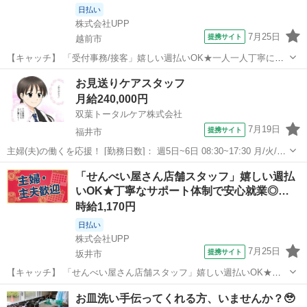
日払い
株式会社UPP
7月25日
提携サイト
越前市
【キャッチ】 「受付事務/接客」嬉しい週払いOK★一人一人丁寧にサ
ポートします♪20代～40代中心に幅広く活躍中★好環境でお仕事したい
福井
越前市
その他
お見送りケアスタッフ
方にもおススメ◎ 【コメント】 豊富なお仕事数であなたにぴったりの
月給240,000円
お仕事が見つかります★...
双葉トータルケア株式会社
7月19日
提携サイト
福井市
主婦(夫)の働くを応援！ [勤務日数]： 週5日~6日 08:30~17:30 月/火/水/
木/金/土/日 などから選べます [勤務地・最寄駅]： 福井県福井市文京6
福井
福井市
フロント
「せんべい屋さん店舗スタッフ」嬉しい週払
丁目18-3 双葉トータルケア株式会社 福井営業所 日...
いOK★丁寧なサポート体制で安心就業◎…
時給1,170円
日払い
株式会社UPP
7月25日
提携サイト
坂井市
【キャッチ】 「せんべい屋さん店舗スタッフ」嬉しい週払いOK★丁
寧なサポート体制で安心就業◎20代～40代中心に幅広く活躍中★働き
福井
坂井市
その他
お皿洗い手伝ってくれる方、いませんか？🥹
やすい環境で安定してお仕事できます♪ 【コメント】 手厚い福利厚生