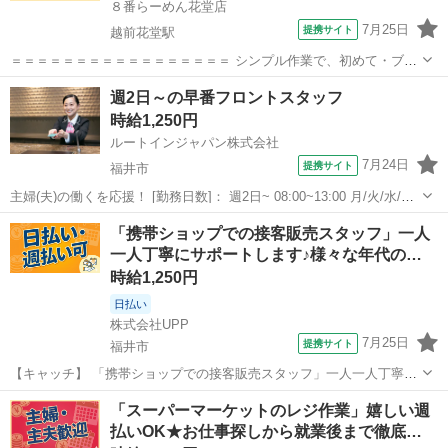
８番らーめん花堂店
7月25日
提携サイト
越前花堂駅
＝＝＝＝＝＝＝＝＝＝＝＝＝＝＝＝＝ シンプル作業で、初めて・ブラ
ンクのある方も安心！ 1日3h～好きな時間でＯＫ!! シフトは希望制
福井
福井市
越前花堂駅
その他
週2日～の早番フロントスタッフ
で、プライベートとの調整も！ 学校や家庭優先でＯＫ◎扶養内勤務も
時給1,250円
ＯＫです！ ＝＝＝＝＝＝＝...
ルートインジャパン株式会社
7月24日
提携サイト
福井市
主婦(夫)の働くを応援！ [勤務日数]： 週2日~ 08:00~13:00 月/火/水/木/
金/土/日 などから選べます [勤務地・最寄駅]： 福井県福井市大手2-1-
福井
福井市
フロント
「携帯ショップでの接客販売スタッフ」一人
14 ホテルルートイン福井駅前 福井(福井県)駅徒歩...
一人丁寧にサポートします♪様々な年代の…
時給1,250円
日払い
株式会社UPP
7月25日
提携サイト
福井市
【キャッチ】 「携帯ショップでの接客販売スタッフ」一人一人丁寧に
サポートします♪様々な年代のスタッフさんが活躍中！働きやすい環境
福井
福井市
その他
「スーパーマーケットのレジ作業」嬉しい週
で安定してお仕事できます♪ 【コメント】 手厚い福利厚生を完備◎長
払いOK★お仕事探しから就業後まで徹底…
期安定就業も可能なお仕事多数...