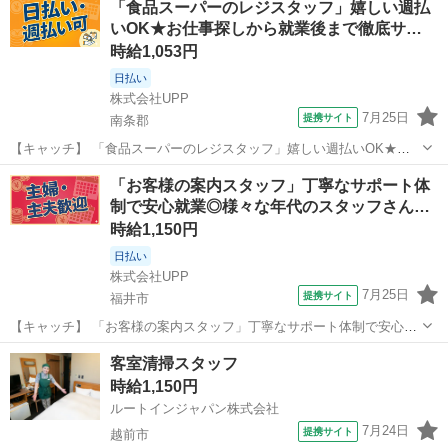
「食品スーパーのレジスタッフ」嬉しい週払
が多数！お仕事安心スタート★★ 「派遣では働いたことが無くて気に
いOK★お仕事探しから就業後まで徹底サ…
なる・・・」 「スキルや...
時給1,053円
日払い
株式会社UPP
7月25日
提携サイト
南条郡
【キャッチ】 「食品スーパーのレジスタッフ」嬉しい週払いOK★お
仕事探しから就業後まで徹底サポート！20代～40代中心に幅広く活躍
福井
南条郡
その他
「お客様の案内スタッフ」丁寧なサポート体
中★働きやすい環境で安定してお仕事できます♪ 【コメント】 手厚い
制で安心就業◎様々な年代のスタッフさん…
福利厚生を完備◎長期安定就...
時給1,150円
日払い
株式会社UPP
7月25日
提携サイト
福井市
【キャッチ】 「お客様の案内スタッフ」丁寧なサポート体制で安心就
業◎様々な年代のスタッフさんが活躍中！充実の福利厚生が自慢です
福井
福井市
その他
客室清掃スタッフ
★ 【コメント】 豊富なお仕事数であなたにぴったりのお仕事が見つか
時給1,150円
ります★ ＊豊富な仕事数！ ...
ルートインジャパン株式会社
7月24日
提携サイト
越前市