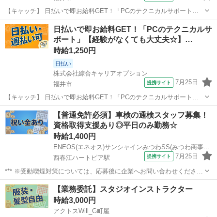
【キャッチ】 日払いで即お給料GET！「PCのテクニカルサポート」
【経験がなくても大丈夫☆】残業ほぼナシでプラ充！好きな髪色で
福井
福井市
その他
日払いで即お給料GET！「PCのテクニカルサ
OK♪少人数の職場！高時給1250円！ 【コメント】 弊社なら事前の職
ポート」【経験がなくても大丈夫☆】…
場見学が多数！お仕事安心ス...
時給1,250円
日払い
株式会社綜合キャリアオプション
7月25日
提携サイト
福井市
【キャッチ】 日払いで即お給料GET！「PCのテクニカルサポート」
【経験がなくても大丈夫☆】残業ほぼナシでプラ充！好きな髪色で
福井
福井市
その他
【普通免許必須】車検の通検スタッフ募集！
OK♪少人数の職場！高時給1250円！ 【コメント】 製造のお仕事が豊
資格取得支援あり◎平日のみ勤務☆
富★未経験で働いてみたい方...
時給1,400円
ENEOS(エネオス)サンシャインみつわSS(みつわ商事有限会社)
7月25日
提携サイト
西春江ハートピア駅
*** ※受動喫煙対策については、応募後に企業へお問い合わせくださ
い。 アルバイト,パート 学歴不問、未経験者OK、普通免許をお持ちの
福井
坂井市
西春江ハートピア駅
ガソリンスタンド
【業務委託】スタジオインストラクター
方 年齢不問、バイク通勤OK、車通勤OK、未経験歓迎
時給3,000円
アクトスWill_G町屋