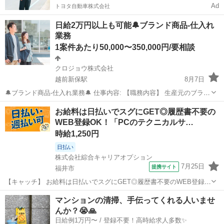
Ad
トヨタ自動車株式会社
日給2万円以上も可能🔔ブランド商品-仕入れ
業務
1案件あたり50,000〜350,000円/要相談
クロジョウ株式会社
越前新保駅
8月7日
🔔ブランド商品-仕入れ業務🔔 仕事内容: 【職務内容】 生産元のブラン
ド店舗に訪問して頂き、指定した商品を買い付けして頂くお仕事にな
福井
福井市
越前新保駅
その他
仕入れ
お給料は日払いでスグにGET◎履歴書不要の
ります！ 【☆１日の流れ】 11:00〜18:00の好きな時間に仕入れ先店舗
WEB登録OK！「PCのテクニカルサ…
へ訪問(基...
時給1,250円
日払い
株式会社綜合キャリアオプション
7月25日
提携サイト
福井市
【キャッチ】 お給料は日払いでスグにGET◎履歴書不要のWEB登録
OK！「PCのテクニカルサポート」高時給1250円！仁愛女子高校周
福井
福井市
その他
マンションの清掃、手伝ってくれる人いませ
辺！20代～40代のスタッフが多数活躍中★ 【コメント】 製造のお仕
んか？😭🙏
事をお探しの方必見！ ...
日給例1万円〜 / 登録不要！高時給求人多数✨