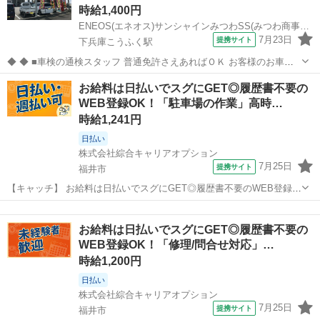
時給1,400円
ENEOS(エネオス)サンシャインみつわSS(みつわ商事有限会社)
7月23日
提携サイト
下兵庫こうふく駅
◆ ◆ ■車検の通検スタッフ 普通免許さえあればＯＫ お客様のお車を
ガソリンスタンドから車検検査場へ回送し、検査手続きをするお仕事
福井
坂井市
下兵庫こうふく駅
ガソリンスタンド
お給料は日払いでスグにGET◎履歴書不要の
です。 ＭＴ車を運転できる方はなお歓迎します。 国産車、外車を問わ
WEB登録OK！「駐車場の作業」高時…
ず、四駆からレアなスポ...
時給1,241円
日払い
株式会社綜合キャリアオプション
7月25日
提携サイト
福井市
【キャッチ】 お給料は日払いでスグにGET◎履歴書不要のWEB登録
OK！「駐車場の作業」高時給1241円！福井城址大名町周辺！20代～
福井
福井市
その他
40代のスタッフが多数活躍中★ 【コメント】 弊社なら事前の職場見学
お給料は日払いでスグにGET◎履歴書不要の
が多数！お仕事安心ス...
WEB登録OK！「修理/問合せ対応」…
時給1,200円
日払い
株式会社綜合キャリアオプション
7月25日
提携サイト
福井市