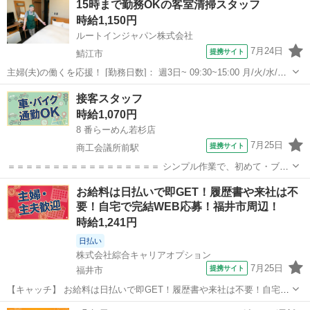
15時まで勤務OKの客室清掃スタッフ
で、プライベートとの調整も！ 学校や家庭優先でＯＫ◎扶養内勤務も
時給1,150円
ＯＫです！ ＝＝＝＝＝＝＝...
ルートインジャパン株式会社
7月24日
提携サイト
鯖江市
主婦(夫)の働くを応援！ [勤務日数]： 週3日~ 09:30~15:00 月/火/水/木/
金/土/日 などから選べます [勤務地・最寄駅]： 福井県鯖江市下河端町
福井
鯖江市
ホテル
接客スタッフ
14-1-1 ホテルルートイン鯖江 [職種名]：客室...
時給1,070円
8 番らーめん若杉店
7月25日
提携サイト
商工会議所前駅
＝＝＝＝＝＝＝＝＝＝＝＝＝＝＝＝＝ シンプル作業で、初めて・ブラ
ンクのある方も安心！ 1日3h～好きな時間でＯＫ!! シフトは希望制
福井
福井市
商工会議所前駅
その他
お給料は日払いで即GET！履歴書や来社は不
で、プライベートとの調整も！ 学校や家庭優先でＯＫ◎扶養内勤務も
要！自宅で完結WEB応募！福井市周辺！
ＯＫです！ ＝＝＝＝＝＝＝...
時給1,241円
日払い
株式会社綜合キャリアオプション
7月25日
提携サイト
福井市
【キャッチ】 お給料は日払いで即GET！履歴書や来社は不要！自宅で
完結WEB応募！福井市周辺！ 【コメント】 弊社なら事前の職場見学
福井
福井市
その他