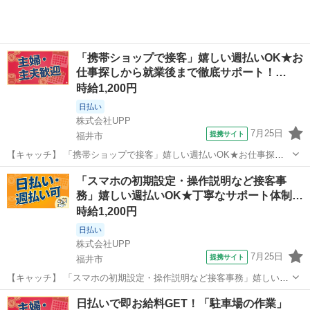
「携帯ショップで接客」嬉しい週払いOK★お
仕事探しから就業後まで徹底サポート！…
時給1,200円
日払い
株式会社UPP
7月25日
提携サイト
福井市
【キャッチ】 「携帯ショップで接客」嬉しい週払いOK★お仕事探し
から就業後まで徹底サポート！様々な年代のスタッフさんが活躍中！
福井
福井市
その他
「スマホの初期設定・操作説明など接客事
働きやすい環境で安定してお仕事できます♪ 【コメント】 手厚い福利
務」嬉しい週払いOK★丁寧なサポート体制…
厚生を完備◎長期安定就業も可能...
時給1,200円
日払い
株式会社UPP
7月25日
提携サイト
福井市
【キャッチ】 「スマホの初期設定・操作説明など接客事務」嬉しい週
払いOK★丁寧なサポート体制で安心就業◎20代/30代/40代中心に活躍
福井
福井市
その他
日払いで即お給料GET！「駐車場の作業」
中◎好環境でお仕事したい方にもおススメ◎ 【コメント】 幅広い世代