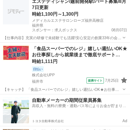
エステティシャン/越前開発駅/パート募集/8月
お仕事したい方にもおススメ◎ 【コメント】 未経験さん・ブランクさ
7日更新
ん多数活躍中◎ 豊富なお仕事...
時給1,100円～1,300円
メディカルエステサロンローズ福井高柳店
福井県
スポンサー：求人ボックス
08月07日
【仕事内容】充実の研修で未経験でも活躍!安心安定の創業33年の会社
でキャリアップしましょう! <募集職種> エステティシャン <仕事内容>
アルバイト・パート
「食品スーパーでのレジ」嬉しい週払いOK★
施術を中心としたサロン内業務全般、ネット予約管理 ドクターの指導
お仕事探しから就業後まで徹底サポート…
のもと習得できる結果にこだ...
時給1,111円
日払い
株式会社UPP
7月25日
提携サイト
福井市
【キャッチ】 「食品スーパーでのレジ」嬉しい週払いOK★お仕事探
しから就業後まで徹底サポート！20代/30代/40代中心に活躍中◎充実
福井
福井市
その他
自動車メーカーの期間従業員募集
の福利厚生が自慢です★ 【コメント】 幅広い世代のスタッフさんが活
高収入・無料の寮費・通勤バス等によりお金が貯まりや
躍中◎ #未経験から...
すい環境
Ad
トヨタ自動車株式会社