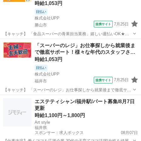
時給1,053円
日払い
株式会社UPP
7月25日
提携サイト
勝山市
【キャッチ】 「食品スーパーの青果担当業務」嬉しい週払いOK★一
人一人丁寧にサポートします♪20代～40代中心に幅広く活躍中★働きや
福井
勝山市
その他
「スーパーのレジ」お仕事探しから就業後ま
すい環境で安定してお仕事できます♪ 【コメント】 手厚い福利厚生を
で徹底サポート！様々な年代のスタッフさ…
完備◎長期安定就業も可能...
時給1,053円
日払い
株式会社UPP
7月25日
提携サイト
福井市
【キャッチ】 「スーパーのレジ」お仕事探しから就業後まで徹底サポ
ート！様々な年代のスタッフさんが活躍中！好環境でお仕事したい方
福井
福井市
その他
エステティシャン/福井駅/パート募集/8月7日
にもおススメ◎ 【コメント】 幅広い世代のスタッフさんが活躍中◎ #
更新
未経験からお仕事デビューし...
時給1,100円～1,800円
Art style
福井県
スポンサー：求人ボックス
08月07日
【仕事内容】働くママを応援企業 30代の子育てママ活躍!女性を綺麗に