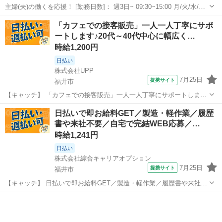
主婦(夫)の働くを応援！ [勤務日数]： 週3日~ 09:30~15:00 月/火/水/木/
金/土/日 などから選べます [勤務地・最寄駅]： 福井県越前市葛岡町6字
福井
越前市
ホテル
「カフェでの接客販売」一人一人丁寧にサポ
15-5 ホテルルートイン武生インター [職種名]...
ートします♪20代～40代中心に幅広く…
時給1,200円
日払い
株式会社UPP
7月25日
提携サイト
福井市
【キャッチ】 「カフェでの接客販売」一人一人丁寧にサポートします
♪20代～40代中心に幅広く活躍中★好環境でお仕事したい方にもおスス
福井
福井市
その他
日払いで即お給料GET／製造・軽作業／履歴
メ◎ 【コメント】 豊富なお仕事数であなたにぴったりのお仕事が見つ
書や来社不要／自宅で完結WEB応募／…
かります★ ＊豊富な仕...
時給1,241円
日払い
株式会社綜合キャリアオプション
7月25日
提携サイト
福井市
【キャッチ】 日払いで即お給料GET／製造・軽作業／履歴書や来社不
要／自宅で完結WEB応募／福井市周辺 【コメント】 弊社なら事前の
福井
福井市
その他
職場見学が多数！お仕事安心スタート★★ 「派遣では働いたことが無
くて気になる・・・」 「...