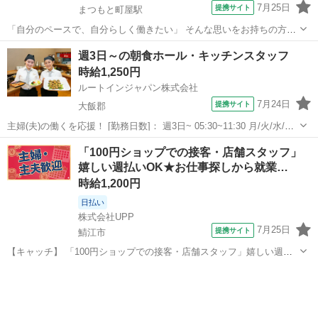
7月25日
提携サイト
まつもと町屋駅
「自分のペースで、自分らしく働きたい」 そんな思いをお持ちの方に
ぴったりのお仕事です！ 当ジムでは、インストラクターの皆さんが無
福井
福井市
まつもと町屋駅
その他
週3日～の朝食ホール・キッチンスタッフ
理なく続けられるよう、 ライフスタイルに合わせて柔軟にシフト調整
時給1,250円
ができる環境を整えています。 ...
ルートインジャパン株式会社
7月24日
提携サイト
大飯郡
主婦(夫)の働くを応援！ [勤務日数]： 週3日~ 05:30~11:30 月/火/水/木/
金/土/日 などから選べます [勤務地・最寄駅]： 福井県大飯郡宮崎49-1-
福井
大飯郡
ホールスタッフ
「100円ショップでの接客・店舗スタッフ」
1 ホテルルートイン大飯高浜 若狭高浜駅自動車3分...
嬉しい週払いOK★お仕事探しから就業…
時給1,200円
日払い
株式会社UPP
7月25日
提携サイト
鯖江市
【キャッチ】 「100円ショップでの接客・店舗スタッフ」嬉しい週払
いOK★お仕事探しから就業後まで徹底サポート！様々な年代のスタッ
福井
鯖江市
その他
フさんが活躍中！働きやすい環境で安定してお仕事できます♪ 【コメ
ント】 手厚い福利厚生を完備...