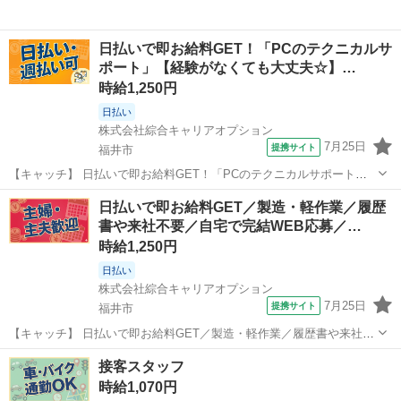
日払いで即お給料GET！「PCのテクニカルサ
ポート」【経験がなくても大丈夫☆】…
時給1,250円
日払い
株式会社綜合キャリアオプション
7月25日
提携サイト
福井市
【キャッチ】 日払いで即お給料GET！「PCのテクニカルサポート」
【経験がなくても大丈夫☆】残業ほぼナシでプラ充!好きな髪色でOK♪
福井
福井市
その他
日払いで即お給料GET／製造・軽作業／履歴
少人数の職場!高時給1250円！ 【コメント】 製造のお仕事をお探しに
書や来社不要／自宅で完結WEB応募／…
おススメ♪ 「未経...
時給1,250円
日払い
株式会社綜合キャリアオプション
7月25日
提携サイト
福井市
【キャッチ】 日払いで即お給料GET／製造・軽作業／履歴書や来社不
要／自宅で完結WEB応募／福井市周辺 【コメント】 ＼大手人材派遣
福井
福井市
その他
接客スタッフ
会社で働きませんか♪／ 「新しい職場は不安・・・」 「経験はないけ
時給1,070円
どチャレンジしたい！」...