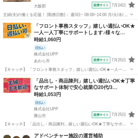
7月24日
提携サイト
大飯郡
主婦(夫)の働くを応援！ [勤務日数]： 週3日~ 08:00~14:00 月/火/水/木/
金/土/日 などから選べます [勤務地・最寄駅]： 福井県大飯郡宮崎49-1-
福井
大飯郡
フロント
「フロント事務スタッフ」嬉しい週払いOK★
1 ホテルルートイン大飯高浜 若狭高浜駅自動車3分...
一人一人丁寧にサポートします♪様々な…
時給1,060円
日払い
株式会社UPP
7月25日
提携サイト
あわら市
【キャッチ】 「フロント事務スタッフ」嬉しい週払いOK★一人一人
丁寧にサポートします♪様々な年代のスタッフさんが活躍中！充実の福
福井
あわら市
その他
「品出し・商品陳列」嬉しい週払いOK★丁寧
利厚生が自慢です★ 【コメント】 週払い制度完備！ 履歴書も来社も
なサポート体制で安心就業◎20代/3…
不要のリモート登録あり◎ ...
時給1,053円
日払い
株式会社UPP
7月25日
提携サイト
勝山市
【キャッチ】 「品出し・商品陳列」嬉しい週払いOK★丁寧なサポー
ト体制で安心就業◎20代/30代/40代中心に活躍中◎好環境でお仕事し
福井
勝山市
その他
アドベンチャー施設の運営補助
たい方にもおススメ◎ 【コメント】 豊富なお仕事数であなたにぴった