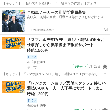
【キャッチ】 日払いで即お給料GET！「駐車場の作業」【フォローが
手厚い！紹介予定派遣☆】未経験でも大丈夫☆ウレシイ残業ほぼナシ♪
福井
福井市
その他
自動車メーカーの期間従業員募集
高時給1241円！ 【コメント】 製造のお仕事をお探しの方必見！ 「経
高収入・無料の寮費・通勤バス等によりお金が貯まりや
験ないけど大丈夫かな...
すい環境
Ad
トヨタ自動車株式会社
「スマホ販売STAFF」嬉しい週払いOK★お
仕事探しから就業後まで徹底サポート…
時給1,500円
日払い
株式会社UPP
7月25日
提携サイト
福井市
【キャッチ】 「スマホ販売STAFF」嬉しい週払いOK★お仕事探しか
ら就業後まで徹底サポート！20代/30代/40代中心に活躍中◎働きやす
福井
福井市
その他
「レンタカーショップ受付スタッフ」嬉しい
い環境で安定してお仕事できます♪ 【コメント】 週払い制度完備！ 履
週払いOK★一人一人丁寧にサポートしま…
歴書も来社も不要...
時給1,200円
日払い
株式会社UPP