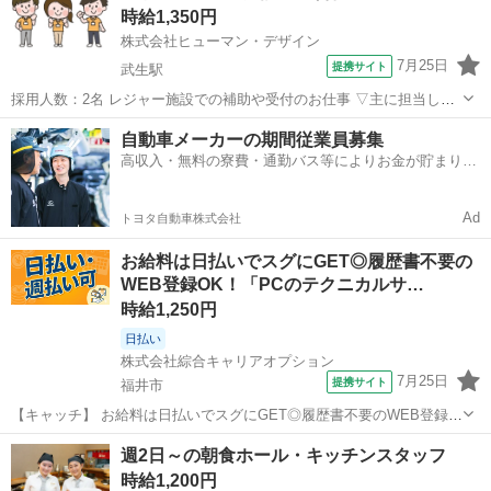
時給1,350円
りのお仕事が見つかりま...
株式会社ヒューマン・デザイン
7月25日
提携サイト
武生駅
採用人数：2名 レジャー施設での補助や受付のお仕事 ▽主に担当して
いただくお仕事はコチラ▽ ＊アクティビティーのインストラクター補
福井
今立郡
武生駅
その他
自動車メーカーの期間従業員募集
助 ＊装備品の装着の補助 ＊アクティビティーの受付 期間：7/22～
高収入・無料の寮費・通勤バス等によりお金が貯まりや
8/23 週2日～O...
すい環境
Ad
トヨタ自動車株式会社
お給料は日払いでスグにGET◎履歴書不要の
WEB登録OK！「PCのテクニカルサ…
時給1,250円
日払い
株式会社綜合キャリアオプション
7月25日
提携サイト
福井市
【キャッチ】 お給料は日払いでスグにGET◎履歴書不要のWEB登録
OK！「PCのテクニカルサポート」高時給1250円！仁愛女子高校周
福井
福井市
その他
週2日～の朝食ホール・キッチンスタッフ
辺！20代～40代のスタッフが多数活躍中★ 【コメント】 製造のお仕
時給1,200円
事が豊富★未経験で働い...