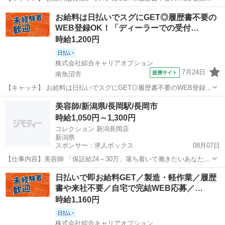
OK！「ディーラーでの受付事務」高時給1200円！六日町周辺！20代～
新潟
南魚沼市
その他
お給料は日払いでスグにGET◎履歴書不要の
40代のスタッフが多数活躍中★ 【コメント】 製造のお仕事をお探しに
WEB登録OK！「ディーラーでの受付…
おススメ♪ 「未...
時給1,200円
日払い
株式会社綜合キャリアオプション
7月24日
提携サイト
南魚沼市
【キャッチ】 お給料は日払いでスグにGET◎履歴書不要のWEB登録
OK！「ディーラーでの受付事務」高時給1200円！六日町周辺！20代～
新潟
南魚沼市
その他
美容師/新潟県/長岡駅/長岡市
40代のスタッフが多数活躍中★ 【コメント】 ＼大手人材派遣会社で働
時給1,050円～1,300円
きませんか♪／ ...
コレクション 新潟長岡店
新潟県
スポンサー：求人ボックス
08月07日
【仕事内容】美容師 「保証給24～30万」落ち着いて働きたいあなた
へ。月8日休み・土日祝休みOK! カット・カラー・パーマなどのサロン
アルバイト・パート
日払いで即お給料GET／製造・軽作業／履歴
ワーク全般。 ????ポイント???? 難しい最新トレンドを追う必要はあ
書や来社不要／自宅で完結WEB応募／…
りません。 お客様は地元...
時給1,160円
日払い
株式会社綜合キャリアオプション