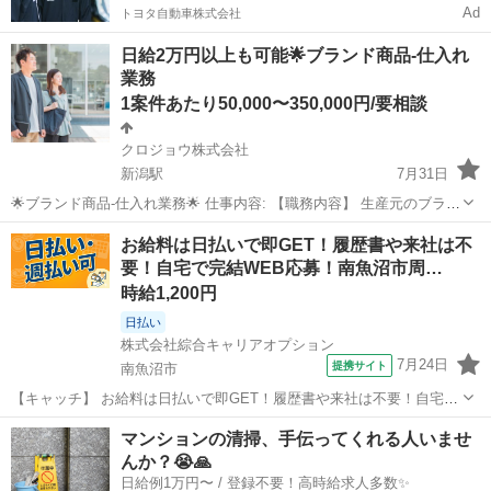
Ad
トヨタ自動車株式会社
日給2万円以上も可能🌟ブランド商品-仕入れ
業務
1案件あたり50,000〜350,000円/要相談
クロジョウ株式会社
新潟駅
7月31日
🌟ブランド商品-仕入れ業務🌟 仕事内容: 【職務内容】 生産元のブラン
ド店舗に訪問して頂き、指定した商品を買い付けして頂くお仕事にな
新潟
新潟市
新潟駅
その他
仕入れ
お給料は日払いで即GET！履歴書や来社は不
ります！ 【☆１日の流れ】 11:00〜18:00の好きな時間に仕入れ先店舗
要！自宅で完結WEB応募！南魚沼市周…
へ訪問(基...
時給1,200円
日払い
株式会社綜合キャリアオプション
7月24日
提携サイト
南魚沼市
【キャッチ】 お給料は日払いで即GET！履歴書や来社は不要！自宅で
完結WEB応募！南魚沼市周辺！ 【コメント】 製造のお仕事をお探し
新潟
南魚沼市
その他
マンションの清掃、手伝ってくれる人いませ
におススメ♪ 「未経験でも出来る仕事ないかな・・・」 「新しい環境
んか？😭🙏
でお仕事始めるの不安」...
日給例1万円〜 / 登録不要！高時給求人多数✨