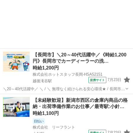
【長岡市】＼20～40代活躍中／《時給1,200
円》長岡市でカーディーラーの洗…
時給1,200円
株式会社ホットスタッフ長岡-HSA52151
7月23日
提携サイト
越後滝谷駅
＼20～40代活躍中／ ＼ / ＼ 無理なく続けられる安心環境★ / 長岡市宮
内エリアにある 自動車ディーラーの店舗で 洗車スタッフの募集です
新潟
長岡市
越後滝谷駅
その他
【未経験歓迎】新潟市西区の倉庫内商品の格
☆未経験歓迎! 。。。。。。。。。。。。。。。。。。。。 性別不
納・出荷準備作業のお仕事／最寄駅:小針…
問!...
時給1,100円
日払い
株式会社 リーフラント
7月23日
提携サイト