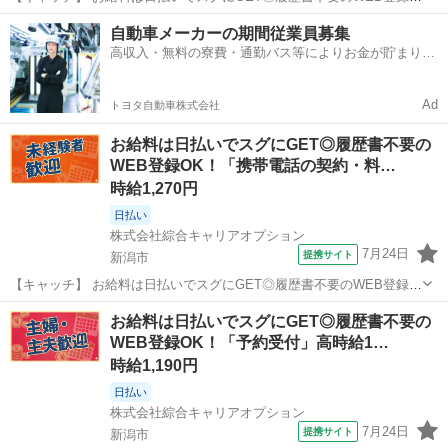
OK！「予約受付」高時給1190円！新潟周辺！20代～40代のスタッフ
新潟
新潟市
その他
自動車メーカーの期間従業員募集
が多数活躍中★ 【コメント】 製造のお仕事をお探しにおススメ♪ 「未
高収入・無料の寮費・通勤バス等によりお金が貯まりや
経験でも出来る仕...
すい環境
Ad
トヨタ自動車株式会社
お給料は日払いでスグにGET◎履歴書不要の
WEB登録OK！「携帯電話の契約・料…
時給1,270円
日払い
株式会社綜合キャリアオプション
7月24日
提携サイト
新潟市
【キャッチ】 お給料は日払いでスグにGET◎履歴書不要のWEB登録
OK！「携帯電話の契約・料金の問合せ対応」高時給1270円！新潟周
新潟
新潟市
その他
お給料は日払いでスグにGET◎履歴書不要の
辺！20代～40代のスタッフが多数活躍中★ 【コメント】 製造のお仕
WEB登録OK！「予約受付」高時給1…
事をお探しにおススメ♪...
時給1,190円
日払い
株式会社綜合キャリアオプション
7月24日
提携サイト
新潟市