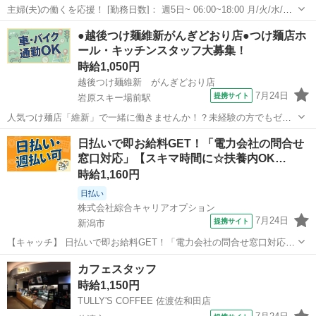
主婦(夫)の働くを応援！ [勤務日数]： 週5日~ 06:00~18:00 月/火/水/木/
金/土/日 などから選べます [勤務地・最寄駅]： 新潟県阿賀野市保田
新潟
阿賀野市
水原駅
その他
●越後つけ麺維新がんぎどおり店●つけ麺店ホ
5107-7 イーストヒルゴルフクラブ 水原駅自動車15分...
ール・キッチンスタッフ大募集！
時給1,050円
越後つけ麺維新 がんぎどおり店
7月24日
提携サイト
岩原スキー場前駅
人気つけ麺店「維新」で一緒に働きませんか！？未経験の方でもゼロ
から丁寧に指導しますので心配ありません！ *** ※受動喫煙対策につ
新潟
南魚沼市
岩原スキー場前駅
ホールスタッフ
日払いで即お給料GET！「電力会社の問合せ
いては、応募後に企業へお問い合わせください。 アルバイト,パート
窓口対応」【スキマ時間に☆扶養内OK…
制服貸し出し 社会保...
時給1,160円
日払い
株式会社綜合キャリアオプション
7月24日
提携サイト
新潟市
【キャッチ】 日払いで即お給料GET！「電力会社の問合せ窓口対応」
【スキマ時間に☆扶養内OK♪】誰でもはじめは初心者♪女性多数活躍
新潟
新潟市
その他
カフェスタッフ
中！高時給1160円！ 【コメント】 製造のお仕事をお探しの方必見！
時給1,150円
「経験ないけど大丈夫...
TULLY'S COFFEE 佐渡佐和田店