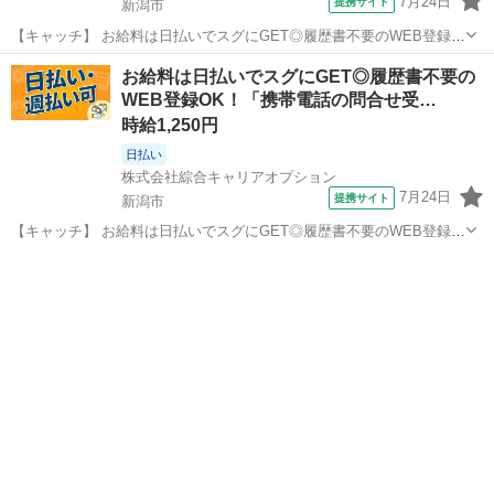
7月24日
提携サイト
新潟市
【キャッチ】 お給料は日払いでスグにGET◎履歴書不要のWEB登録
OK！「携帯電話の契約・料金の問合せ対応」高時給1270円！新潟周
新潟
新潟市
その他
お給料は日払いでスグにGET◎履歴書不要の
辺！20代～40代のスタッフが多数活躍中★ 【コメント】 製造のお仕
WEB登録OK！「携帯電話の問合せ受…
事をお探しの方必見！ ...
時給1,250円
日払い
株式会社綜合キャリアオプション
7月24日
提携サイト
新潟市
【キャッチ】 お給料は日払いでスグにGET◎履歴書不要のWEB登録
OK！「携帯電話の問合せ受付」高時給1250円～1290円！新潟周辺！
新潟
新潟市
その他
20代～40代のスタッフが多数活躍中★ 【コメント】 弊社なら事前の
職場見学が多数！お...