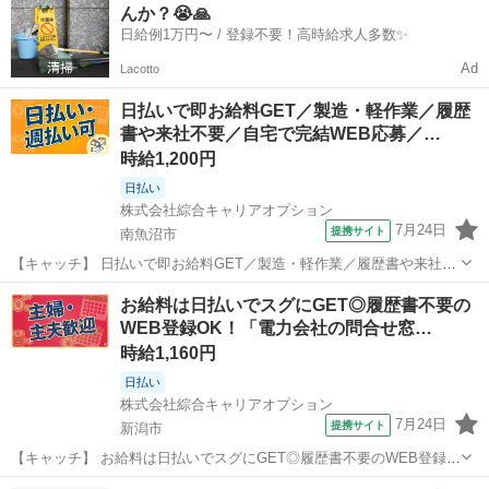
んか？😭🙏
たい方も大歓迎！ 「...
日給例1万円〜 / 登録不要！高時給求人多数✨
Ad
Lacotto
日払いで即お給料GET／製造・軽作業／履歴
書や来社不要／自宅で完結WEB応募／…
時給1,200円
日払い
株式会社綜合キャリアオプション
7月24日
提携サイト
南魚沼市
【キャッチ】 日払いで即お給料GET／製造・軽作業／履歴書や来社不
要／自宅で完結WEB応募／南魚沼市周辺 【コメント】 製造のお仕事
新潟
南魚沼市
その他
お給料は日払いでスグにGET◎履歴書不要の
をお探しにおススメ♪ 「未経験でも出来る仕事ないかな・・・」 「新
WEB登録OK！「電力会社の問合せ窓…
しい環境でお仕事始める...
時給1,160円
日払い
株式会社綜合キャリアオプション
7月24日
提携サイト
新潟市
【キャッチ】 お給料は日払いでスグにGET◎履歴書不要のWEB登録
OK！「電力会社の問合せ窓口対応」高時給1160円！新潟周辺！20代～
新潟
新潟市
その他