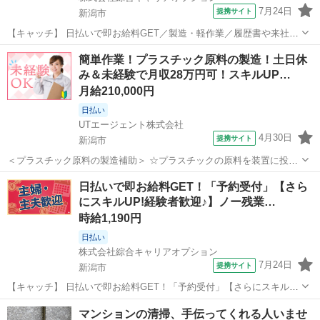
7月24日
提携サイト
新潟市
【キャッチ】 日払いで即お給料GET／製造・軽作業／履歴書や来社不
要／自宅で完結WEB応募／新潟市中央区周辺 【コメント】 弊社なら
新潟
新潟市
その他
簡単作業！プラスチック原料の製造！土日休
事前の職場見学が多数！お仕事安心スタート★★ 「派遣では働いたこ
み＆未経験で月収28万円可！スキルUP…
とが無くて気になる・・・...
月給210,000円
日払い
UTエージェント株式会社
4月30日
提携サイト
新潟市
＜プラスチック原料の製造補助＞ ☆プラスチックの原料を装置に投入
する作業がメイン！ 単純作業なので難しい作業はありません♪ ◆慣れ
新潟
新潟市
その他
日払いで即お給料GET！「予約受付」【さら
てきたら複数台を担当していきます 同じ作業の繰り返しなのでカンタ
にスキルUP!経験者歓迎♪】ノー残業…
ンです！ ◆空調完備で快適...
時給1,190円
日払い
株式会社綜合キャリアオプション
7月24日
提携サイト
新潟市
【キャッチ】 日払いで即お給料GET！「予約受付」【さらにスキル
UP!経験者歓迎♪】ノー残業でフリータイム!女性も多数カツヤク中♪高
新潟
新潟市
その他
マンションの清掃、手伝ってくれる人いませ
時給1190円！ 【コメント】 製造のお仕事が豊富★未経験で働いてみ