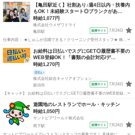
【亀田駅近く】社割あり♪週4日以内・扶養内
もOK！未経験スタート◎ブランクがあ…
時給1,077円
株式会社ウメザワドライ
7月24日
提携サイト
亀田駅
仕事内容： ★しゅふが活躍できる！クリーニング受付スタッフ★ 株式
会社ウメザワドライは、下越を 中心に 30店舗以上展開する クリーニ
新潟
新潟市
亀田駅
フロント
お給料は日払いでスグにGET◎履歴書不要の
ング屋さんです。 ～お仕事の流れ～ １開店準備：レジあけ、スタッフ
WEB登録OK！「書類の会計対応/デ…
からの引継ぎチェック...
時給1,270円
日払い
株式会社綜合キャリアオプション
7月24日
提携サイト
新潟市
【キャッチ】 お給料は日払いでスグにGET◎履歴書不要のWEB登録
OK！「書類の会計対応/データ入力」高時給1270円！新潟周辺！20代
新潟
新潟市
その他
遊園地のレストランでホール・キッチン
～40代のスタッフが多数活躍中★ 【コメント】 ＼大手人材派遣会社で
時給1,050円
働きませんか♪／ ...
サントピアワールド株式会社
7月24日
提携サイト
馬下駅
サントピアワールドでレストランスタッフの募集です！ 具体的に