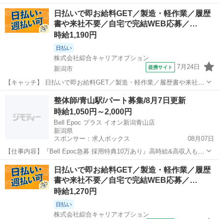
完結WEB応募！新潟市中央区周辺！ 【コメント】 製造のお仕事をお
新潟
新潟市
その他
日払いで即お給料GET／製造・軽作業／履歴
探しにおススメ♪ 「未経験でも出来る仕事ないかな・・・」 「新しい
書や来社不要／自宅で完結WEB応募／…
環境でお仕事始めるの不...
時給1,190円
日払い
株式会社綜合キャリアオプション
7月24日
提携サイト
新潟市
【キャッチ】 日払いで即お給料GET／製造・軽作業／履歴書や来社不
要／自宅で完結WEB応募／新潟市中央区周辺 【コメント】 製造のお
新潟
新潟市
その他
整体師/青山駅/パート募集/8月7日更新
仕事をお探しにおススメ♪ 「未経験でも出来る仕事ないかな・・・」
時給1,050円～2,000円
「新しい環境でお仕事始...
Bell Epoc プラス イオン新潟青山店
新潟県
スポンサー：求人ボックス
08月07日
【仕事内容】『Bell Epoc急募 採用特典10万あり』高時給&高収入も叶
う <募集職種> 整体師 <仕事内容> リラクゼーションセラピストとして
アルバイト・パート
日払いで即お給料GET／製造・軽作業／履歴
『癒されたい』『元気になりたい』『健康になりたい』などの悩みを
書や来社不要／自宅で完結WEB応募／…
施術でサポートする...
時給1,270円
日払い
株式会社綜合キャリアオプション