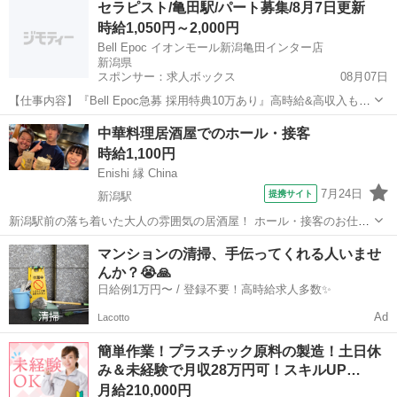
セラピスト/亀田駅/パート募集/8月7日更新
40代のスタッフが多数活躍中★ 【コメント】 弊社なら事前の職場見学
時給1,050円～2,000円
が多数！お仕事安心...
Bell Epoc イオンモール新潟亀田インター店
新潟県
スポンサー：求人ボックス
08月07日
【仕事内容】『Bell Epoc急募 採用特典10万あり』高時給&高収入も叶
う <募集職種> セラピスト <仕事内容> リラクゼーションセラピストと
アルバイト・パート
中華料理居酒屋でのホール・接客
して『癒されたい』『元気になりたい』『健康になりたい』などの悩
時給1,100円
みを 施術でサポート...
Enishi 縁 China
7月24日
提携サイト
新潟駅
新潟駅前の落ち着いた大人の雰囲気の居酒屋！ ホール・接客のお仕事
をお願いいたします ■オーダー、注文取り ■ドリンク作りや調理補助
新潟
新潟市
新潟駅
ホールスタッフ
マンションの清掃、手伝ってくれる人いませ
■料理の配ぜん など 飲食業が初めての方もご安心ください！ 先輩スタ
んか？😭🙏
ッフが優しく教えます...
日給例1万円〜 / 登録不要！高時給求人多数✨
Ad
Lacotto
簡単作業！プラスチック原料の製造！土日休
み＆未経験で月収28万円可！スキルUP…
月給210,000円