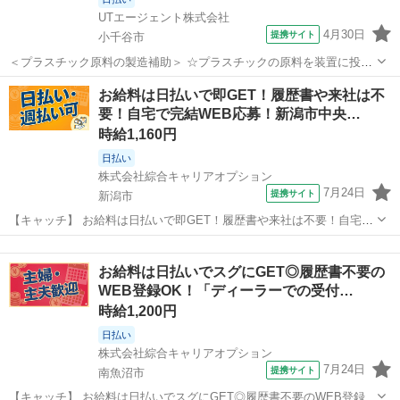
UTエージェント株式会社
4月30日
提携サイト
小千谷市
＜プラスチック原料の製造補助＞ ☆プラスチックの原料を装置に投入
する作業がメイン！ 単純作業なので難しい作業はありません♪ ◆慣れ
新潟
小千谷市
その他
お給料は日払いで即GET！履歴書や来社は不
てきたら複数台を担当していきます 同じ作業の繰り返しなのでカンタ
要！自宅で完結WEB応募！新潟市中央…
ンです！ ◆空調完備で快適...
時給1,160円
日払い
株式会社綜合キャリアオプション
7月24日
提携サイト
新潟市
【キャッチ】 お給料は日払いで即GET！履歴書や来社は不要！自宅で
完結WEB応募！新潟市中央区周辺！ 【コメント】 弊社なら事前の職
新潟
新潟市
その他
場見学が多数！お仕事安心スタート★★ 「派遣では働いたことが無く
お給料は日払いでスグにGET◎履歴書不要の
て気になる・・・」 「ス...
WEB登録OK！「ディーラーでの受付…
時給1,200円
日払い
株式会社綜合キャリアオプション
7月24日
提携サイト
南魚沼市
【キャッチ】 お給料は日払いでスグにGET◎履歴書不要のWEB登録