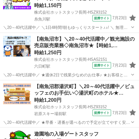
時給1,150円
株式会社ホットスタッフ長岡-HSZ93152
7月23日
提携サイト
糸魚川駅
＼20～40代活躍中／ ＼1日4時間!朝もゆっくりスタート♪♪/ ＼ 無理な
く続けられる安心環境★ / 地域密着型で安心の大手自動車ディーラー
新潟
糸魚川市
糸魚川駅
その他
【南魚沼市】＼20～40代活躍中／観光施設の
の 糸魚川市大和川エリアにある店舗で 洗車スタッフの募集です ☆1日
売店販売業務◇南魚沼市★【時給1,…
4時間、朝1...
時給1,250円
株式会社ホットスタッフ長岡-HSA52151
7月23日
提携サイト
六日町駅
＼20～40代活躍中／ ★週休2日で残業少なめのお仕事♪ ★お客様と直
接関わることができるやりがいのなるお仕事♪
新潟
南魚沼市
六日町駅
その他
【南魚沼郡湯沢町】＼20～40代活躍中／ビュ
━━━━━━━━━━━━━━━━━━━━ 【仕事内容】 売店の販売
ッフェのお手伝い◇湯沢町のホテル★…
スタッフとしてお客様をおもてなしする仕...
時給1,200円
株式会社ホットスタッフ長岡-HSZ93152
7月23日
提携サイト
岩原スキー場前駅
＼20～40代活躍中／ ★早番・遅番が選べるので予定が立てやすく安定
的に働けます! ★休憩なしの実働6時間勤務なので効率的に稼いでプラ
新潟
南魚沼市
岩原スキー場前駅
ホテル
遊園地の入場ゲートスタッフ
イベート充実♪ ━━━━━━━━━━━━━━━━━━━━ 【仕事内