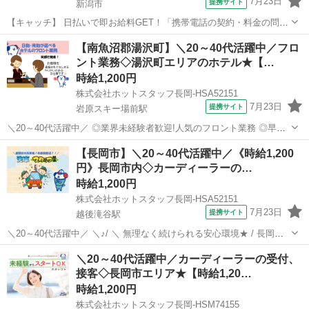
7月23日
提携サイト
新潟市
【キャッチ】 日払いで即お給料GET！「携帯電話の契約・料金の問合
せ対応」【経験不問！未経験◎】研修あり！女性も活躍中×優しい職場
新潟
新潟市
その他
【南魚沼郡湯沢町】＼20～40代活躍中／フロ
☆ウレシイ残業ほぼナシ♪高時給1270円！ 【コメント】 弊社なら事前
ント業務◇湯沢町エリアのホテル★【…
の職場見学が多数！お仕...
時給1,200円
株式会社ホットスタッフ長岡-HSA52151
7月23日
提携サイト
岩原スキー場前駅
＼20～40代活躍中／ ◎業界未経験者歓迎!人気のフロント業務 ◎早
番・遅番・夜勤が選べるので予定が立てやすく安定的に働けます!
新潟
南魚沼市
岩原スキー場前駅
フロント
【長岡市】＼20～40代活躍中／《時給1,200
◆◆◆◆◆◆◆◆◆◆◆◆◆◆◆ ★仕事内容★
円》長岡市内◇カーディーラーの…
◆◆◆◆◆◆◆◆◆◆◆◆◆◆◆ リゾートホ...
時給1,200円
株式会社ホットスタッフ長岡-HSA52151
7月23日
提携サイト
越後滝谷駅
＼20～40代活躍中／ ＼♪/ ＼ 無理なく続けられる安心環境★ / 長岡市
宮内エリアにある 自動車ディーラーの店舗で 洗車スタッフの募集です
新潟
長岡市
越後滝谷駅
その他
＼20～40代活躍中／カーディーラーの受付、
☆未経験歓迎! 性別不問! 20代から40代の若手世代から 人間関係に悩ま
接客◇長岡市エリア★【時給1,20…
ない...
時給1,200円
株式会社ホットスタッフ長岡-HSM74155