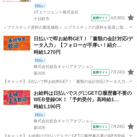
日払い
UTエージェント株式会社
4月30日
提携サイト
十日町市
＜プラスチック原料の製造補助＞ ☆プラスチックの原料を装置に投入
する作業がメイン！ 単純作業なので難しい作業はありません♪ ◆慣れ
新潟
十日町市
その他
日払いで即お給料GET！「書類の会計対応/デ
てきたら複数台を担当していきます 同じ作業の繰り返しなのでカンタ
ータ入力」【フォローが手厚い！紹介…
ンです！ ◆空調完備で快適...
時給1,270円
日払い
株式会社綜合キャリアオプション
7月24日
提携サイト
新潟市
【キャッチ】 日払いで即お給料GET！「書類の会計対応/データ入力」
【フォローが手厚い！紹介予定派遣☆】経験がなくても大丈夫☆高時
新潟
新潟市
その他
お給料は日払いでスグにGET◎履歴書不要の
給1270円！ 【コメント】 弊社なら事前の職場見学が多数！お仕事安
WEB登録OK！「予約受付」高時給1…
心スタート★★ 「派遣...
時給1,190円
日払い
株式会社綜合キャリアオプション
7月24日
提携サイト
新潟市
【キャッチ】 お給料は日払いでスグにGET◎履歴書不要のWEB登録