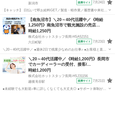
7月24日
提携サイト
新潟市
【キャッチ】 日払いで即お給料GET／製造・軽作業／履歴書や来社不
要／自宅で完結WEB応募／新潟市中央区周辺 【コメント】 製造のお
新潟
新潟市
その他
【南魚沼市】＼20～40代活躍中／《時給
仕事をお探しにおススメ♪ 「未経験でも出来る仕事ないかな・・・」
1,250円》南魚沼市で観光施設の売店…
「新しい環境でお仕事始...
時給1,250円
株式会社ホットスタッフ長岡-HSA52151
7月23日
提携サイト
六日町駅
＼20～40代活躍中／ ●週休2日で残業少なめのお仕事♪ ●お客様と直接
関わることができるやりがいのなるお仕事♪ □■お仕事■□ 売店の販売ス
新潟
南魚沼市
六日町駅
その他
＼20～40代活躍中／《時給1,200円》長岡市
タッフとしてお客様をおもてなしする仕事です。 人気観光施設の売店
でカーディーラーの受付、接客/…
での業務全般...
時給1,200円
株式会社ホットスタッフ長岡-HSJ31156
7月21日
提携サイト
越後滝谷駅
●未経験でも大歓迎♪車に詳しくなくても大丈夫◎ ●サポート体制がし
っかりしているので安心!接客経験があれば活かせます! ☆未経験から
新潟
越後滝谷駅
その他
スタートした先輩が活躍中! ☆可愛い制服あり!毎日の服選びに迷う必
要はありません! ...