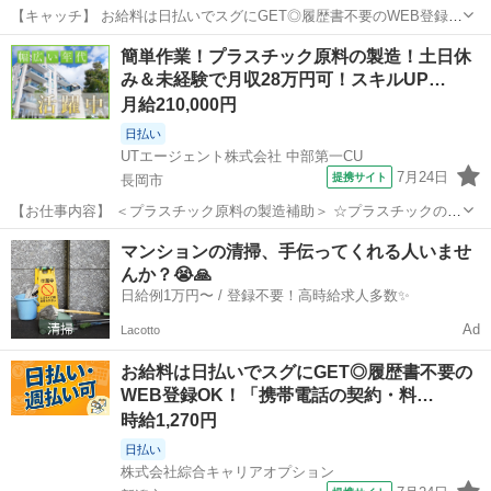
【キャッチ】 お給料は日払いでスグにGET◎履歴書不要のWEB登録
OK！「予約受付」高時給1190円！新潟周辺！20代～40代のスタッフ
新潟
新潟市
その他
簡単作業！プラスチック原料の製造！土日休
が多数活躍中★ 【コメント】 製造のお仕事をお探しにおススメ♪ 「未
み＆未経験で月収28万円可！スキルUP…
経験でも出来る仕...
月給210,000円
日払い
UTエージェント株式会社 中部第一CU
7月24日
提携サイト
長岡市
【お仕事内容】 ＜プラスチック原料の製造補助＞ ☆プラスチックの原
料を装置に投入する作業がメイン！ 単純作業なので難しい作業はあ
新潟
長岡市
その他
マンションの清掃、手伝ってくれる人いませ
りません♪ ◆慣れてきたら複数台を担当していきます 同じ作業の繰
んか？😭🙏
り返しなのでカンタンです...
日給例1万円〜 / 登録不要！高時給求人多数✨
Ad
Lacotto
お給料は日払いでスグにGET◎履歴書不要の
WEB登録OK！「携帯電話の契約・料…
時給1,270円
日払い
株式会社綜合キャリアオプション