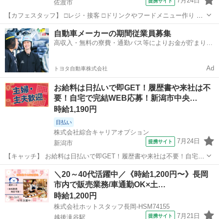
7月24日
提携サイト
佐渡市
【カフェスタッフ】 □レジ・接客 □ドリンクやフードメニュー作り □
清掃 など ★週3日～シフト相談OK！ ★アドバイザー資格の取得も
新潟
佐渡市
ホールスタッフ
自動車メーカーの期間従業員募集
可能です！ アルバイト,パート ◎マイカー通勤OK ◎駐車場完備 ◎
高収入・無料の寮費・通勤バス等によりお金が貯まりや
交通費規定...
すい環境
Ad
トヨタ自動車株式会社
お給料は日払いで即GET！履歴書や来社は不
要！自宅で完結WEB応募！新潟市中央…
時給1,190円
日払い
株式会社綜合キャリアオプション
7月24日
提携サイト
新潟市
【キャッチ】 お給料は日払いで即GET！履歴書や来社は不要！自宅で
完結WEB応募！新潟市中央区周辺！ 【コメント】 製造のお仕事をお
新潟
新潟市
その他
＼20～40代活躍中／《時給1,200円〜》長岡
探しにおススメ♪ 「未経験でも出来る仕事ないかな・・・」 「新しい
市内で販売業務/車通勤OK×土…
環境でお仕事始めるの不...
時給1,200円
株式会社ホットスタッフ長岡-HSM74155
7月21日
提携サイト
越後滝谷駅