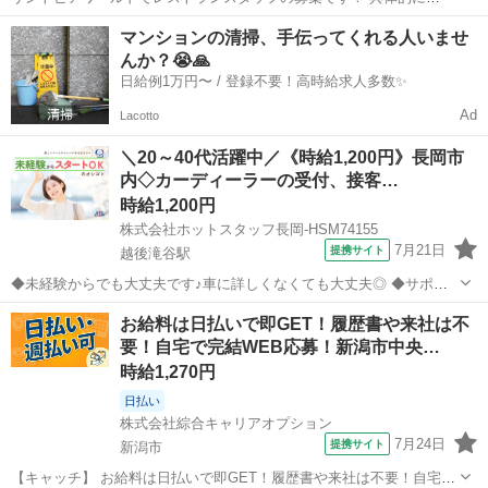
は・・・ ・ホール業務 ・麺の湯煎 ・食材のカット ・食品の温め ・盛
新潟
阿賀野市
馬下駅
ホールスタッフ
マンションの清掃、手伝ってくれる人いませ
り付け ・お皿洗い などです！ アルバイト,パート ◎マイカー通勤OK
んか？😭🙏
◎無料駐車場あり...
日給例1万円〜 / 登録不要！高時給求人多数✨
Ad
Lacotto
＼20～40代活躍中／《時給1,200円》長岡市
内◇カーディーラーの受付、接客…
時給1,200円
株式会社ホットスタッフ長岡-HSM74155
7月21日
提携サイト
越後滝谷駅
◆未経験からでも大丈夫です♪車に詳しくなくても大丈夫◎ ◆サポー
ト体制がしっかりしているので安心!接客経験があれば活かせます! ☆
新潟
越後滝谷駅
その他
お給料は日払いで即GET！履歴書や来社は不
未経験でスタートした先輩がご活躍中! ☆可愛い制服あり!毎日の服選
要！自宅で完結WEB応募！新潟市中央…
びに迷う必要はありません! ...
時給1,270円
日払い
株式会社綜合キャリアオプション
7月24日
提携サイト
新潟市
【キャッチ】 お給料は日払いで即GET！履歴書や来社は不要！自宅で