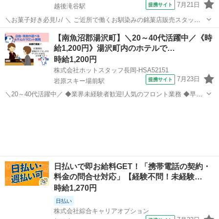
7月21日
提携サイト
越後滝谷駅
＼お菓子好き必見!♪/ ＼ ご近所で働くお馴染みの銘菓店販売スタッフ♪
/ ────────────────── 《 お仕事の詳細 》
新潟
越後滝谷駅
その他
【南魚沼郡湯沢町】＼20～40代活躍中／《時
────────────────── 人気の和洋菓子店での 接客・販売のお仕
給1,200円》湯沢町内のホテルで…
事です!...
時給1,200円
株式会社ホットスタッフ長岡-HSA52151
7月23日
提携サイト
岩原スキー場前駅
＼20～40代活躍中／ ◆業界未経験者歓迎!人気のフロント業務 ◆早
番・遅番・夜勤が選べるので予定が立てやすく安定的に働けます!
新潟
南魚沼市
岩原スキー場前駅
フロント
================ ＼作業内容のご紹介♪/ ================...
日払いで即お給料GET！「携帯電話の契約・
料金の問合せ対応」【経験不問！未経験…
時給1,270円
日払い
株式会社綜合キャリアオプション