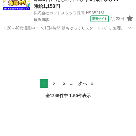
時給1,150円
株式会社ホットスタッフ長岡-HSA52151
7月23日
提携サイト
糸魚川駅
＼20～40代活躍中／ ＼1日4時間!朝もゆっくりスタート♪♪/ ＼ 無理な
く続けられる安心環境★ / 地域密着型で安心の大手自動車ディーラー
新潟
糸魚川市
糸魚川駅
その他
の 糸魚川市大和川エリアにある店舗で 洗車スタッフの募集です ☆1日
4時間、朝1...
1
2
3
...
次へ
全1249件中 1-50件表示