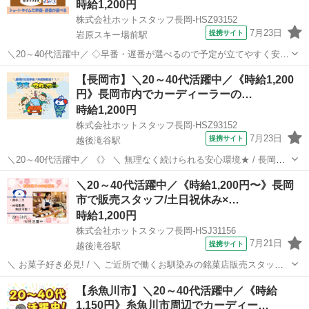
時給1,200円
株式会社ホットスタッフ長岡-HSZ93152
7月23日
提携サイト
岩原スキー場前駅
＼20～40代活躍中／ ◇早番・遅番が選べるので予定が立てやすく安定
的に働けます! ◇休憩なしの実働6時間勤務なので効率的に稼いでプラ
新潟
南魚沼市
岩原スキー場前駅
ホテル
【長岡市】＼20～40代活躍中／《時給1,200
イベート充実♪ ────────────────── ＼お仕事の詳細♪/
円》長岡市内でカーディーラーの…
──────...
時給1,200円
株式会社ホットスタッフ長岡-HSZ93152
7月23日
提携サイト
越後滝谷駅
＼20～40代活躍中／ 《》 ＼ 無理なく続けられる安心環境★ / 長岡市
宮内エリアにある 自動車ディーラーの店舗で 洗車スタッフの募集です
新潟
長岡市
越後滝谷駅
その他
＼20～40代活躍中／《時給1,200円〜》長岡
☆未経験歓迎! 性別不問! 20〜40代の若手世代から 人間関係に悩まない
市で販売スタッフ/土日祝休み×…
と人気...
時給1,200円
株式会社ホットスタッフ長岡-HSJ31156
7月21日
提携サイト
越後滝谷駅
＼ お菓子好き必見! / ＼ ご近所で働くお馴染みの銘菓店販売スタッフ♪
/ □■お仕事■□ 人気の和洋菓子店での 接客・販売のお仕事です! 【接
新潟
越後滝谷駅
その他
【糸魚川市】＼20～40代活躍中／《時給
客・レジ対応】 商品の案内、お会計、袋詰め、ギフト用の包装などを
1,150円》糸魚川市周辺でカーディー…
していた...