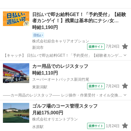
日払いで即お給料GET！「予約受付」【経験
者カンゲイ！】残業は基本的にナシ♪女…
時給1,190円
日払い
株式会社綜合キャリアオプション
7月24日
提携サイト
新潟市
【キャッチ】 日払いで即お給料GET！「予約受付」【経験者カンゲ
イ！】残業は基本的にナシ♪女性活躍中の職場！好きな髪色でOK♪高時
新潟
新潟市
その他
カー用品でのレジスタッフ
給1190円！ 【コメント】 弊社なら事前の職場見学が多数！お仕事安
時給1,110円
心スタート★★ 「派遣...
スーパーオートバックス新潟竹尾
7月24日
提携サイト
東新潟駅
——カー用品のレジスタッフ—— レジ操作・作業受付・オイル交換受
付・タイヤ交換受付などをお願いします。 接客未経験・業界未経験の
新潟
新潟市
東新潟駅
フロント
ゴルフ場のコース管理スタッフ
方でも先輩が サポートしてくれるので安心して働けます☆ アルバイ
月給175,000円
ト,パート ◆交通費規定...
株式会社オリエントプラン
1月24日
提携サイト
水原駅