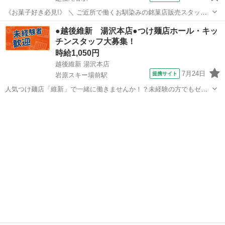
《お菓子好き必見!》 ＼ ご近所で働くお馴染みの銘菓店販売スタッフ♪
/ ┏━━━━━━━━━━━━━━┓ お仕事内容
新潟
越後滝谷駅
その他
●越後維新 湯沢本店●つけ麺店ホール・キッ
━━━━━━━━━━━━━━┛ 人気の和洋菓子店での 接客・販売の
チンスタッフ大募集！
お仕事です! 【接客・レジ対応...
時給1,050円
越後維新 湯沢本店
7月24日
提携サイト
岩原スキー場前駅
人気つけ麺店「維新」で一緒に働きませんか！？未経験の方でもゼロ
から丁寧に指導しますので心配ありません！ *** ※受動喫煙対策につ
新潟
南魚沼市
岩原スキー場前駅
ホールスタッフ
いては、応募後に企業へお問い合わせください。 アルバイト,パート
制服貸し出し 社会保...