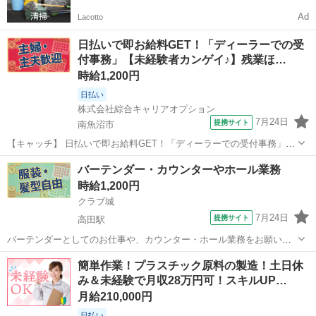
Ad
Lacotto
日払いで即お給料GET！「ディーラーでの受
付事務」【未経験者カンゲイ♪】残業ほ…
時給1,200円
日払い
株式会社綜合キャリアオプション
7月24日
提携サイト
南魚沼市
【キャッチ】 日払いで即お給料GET！「ディーラーでの受付事務」
【未経験者カンゲイ♪】残業ほぼナシ！Excelマスターカンゲイ！高時
新潟
南魚沼市
その他
バーテンダー・カウンターやホール業務
給1200円！ 【コメント】 製造のお仕事をお探しの方必見！ 「経験な
時給1,200円
いけど大丈夫かな・...
クラブ城
7月24日
提携サイト
高田駅
バーテンダーとしてのお仕事や、カウンター・ホール業務をお願いし
ます。 ◎カウンターのみのお仕事も可能ですので、ご相談ください。
新潟
上越市
高田駅
その他
簡単作業！プラスチック原料の製造！土日休
アルバイト,パート ◎駐車場完備(無料) ◎20歳以上(風営法・条例によ
み＆未経験で月収28万円可！スキルUP…
る) ※喫煙スペー...
月給210,000円
日払い