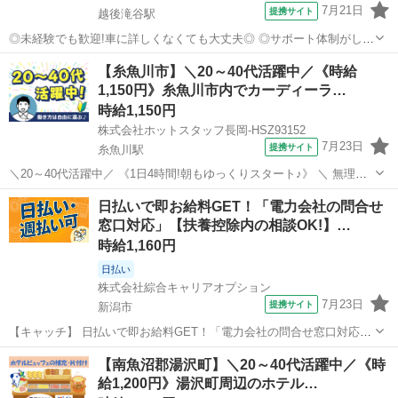
7月21日
提携サイト
越後滝谷駅
◎未経験でも歓迎!車に詳しくなくても大丈夫◎ ◎サポート体制がしっ
かりしているので安心!接客経験があれば活かせます! ☆未経験からス
新潟
越後滝谷駅
その他
【糸魚川市】＼20～40代活躍中／《時給
タートした先輩が活躍中! ☆可愛い制服あり!毎日の服選びに迷う必要
1,150円》糸魚川市内でカーディーラ…
はありません! ☆SNSの...
時給1,150円
株式会社ホットスタッフ長岡-HSZ93152
7月23日
提携サイト
糸魚川駅
＼20～40代活躍中／ 《1日4時間!朝もゆっくりスタート♪》 ＼ 無理な
く続けられる安心環境★ / 地域密着型で安心の大手自動車ディーラー
新潟
糸魚川市
糸魚川駅
その他
日払いで即お給料GET！「電力会社の問合せ
の 糸魚川市大和川エリアにある店舗で 洗車スタッフの募集です ☆1日
窓口対応」【扶養控除内の相談OK!】…
4時間、朝10...
時給1,160円
日払い
株式会社綜合キャリアオプション
7月23日
提携サイト
新潟市
【キャッチ】 日払いで即お給料GET！「電力会社の問合せ窓口対応」
【扶養控除内の相談OK!】誰でもはじめは初心者♪研修ありで安心スタ
新潟
新潟市
その他
【南魚沼郡湯沢町】＼20～40代活躍中／《時
ート☆高時給1160円！ 【コメント】 弊社なら事前の職場見学が多
給1,200円》湯沢町周辺のホテル…
数！お仕事安心スタート★...