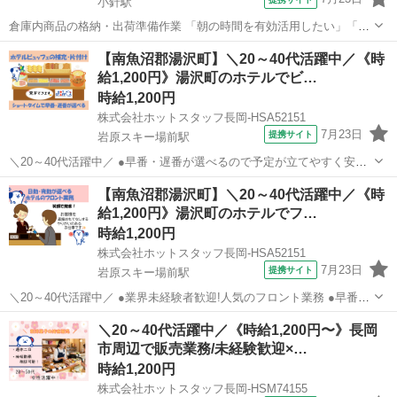
小針駅
倉庫内商品の格納・出荷準備作業 「朝の時間を有効活用したい」「体
を動かす仕事がしたい」 そんな方におすすめの、倉庫内での商品格
新潟
新潟市
小針駅
その他
【南魚沼郡湯沢町】＼20～40代活躍中／《時
納・出荷準備作業のお仕事です！ ●仕事内容 物流倉庫内で、集品ライ
給1,200円》湯沢町のホテルでビ…
ン上にて蓄冷剤や緩衝材を投入...
時給1,200円
株式会社ホットスタッフ長岡-HSA52151
7月23日
提携サイト
岩原スキー場前駅
＼20～40代活躍中／ ●早番・遅番が選べるので予定が立てやすく安定
的に働けます! ●休憩なしの実働6時間勤務なので効率的に稼いでプラ
新潟
南魚沼市
岩原スキー場前駅
ホテル
【南魚沼郡湯沢町】＼20～40代活躍中／《時
イベート充実♪ □■お仕事■□ リゾートホテルでのキッチン補助のお仕事
給1,200円》湯沢町のホテルでフ…
です。 ホテ...
時給1,200円
株式会社ホットスタッフ長岡-HSA52151
7月23日
提携サイト
岩原スキー場前駅
＼20～40代活躍中／ ●業界未経験者歓迎!人気のフロント業務 ●早番・
遅番・夜勤が選べるので予定が立てやすく安定的に働けます! □■お仕
新潟
南魚沼市
岩原スキー場前駅
フロント
＼20～40代活躍中／《時給1,200円〜》長岡
事■□ リゾートホテルでのチェックインやチェックアウト業務などのお
市周辺で販売業務/未経験歓迎×…
仕事です♪ ...
時給1,200円
株式会社ホットスタッフ長岡-HSM74155