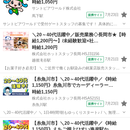
時給1,050円
容】 リゾートホテ...
サントピアワールド株式会社
7月23日
提携サイト
馬下駅
サントピアワールドで受付ゲートスタッフの募集です！ 具体的に
は・・・ ・チケット販売 ・チケットもぎり ・手首へフリーキップの
新潟
阿賀野市
馬下駅
ホテル
＼20～40代活躍中／販売業務◇長岡市★【時
装着 などです！ アルバイト,パート ◎マイカー通勤OK ◎無料駐車場
給1,200円〜】/未経験歓迎×社…
あり 未経験スタート...
時給1,200円
株式会社ホットスタッフ長岡-HSJ31156
7月21日
提携サイト
越後滝谷駅
【お菓子好き必見!】 ＼ ご近所で働くお馴染みの銘菓店販売スタッフ♪
/ ━━━━━━━━━━━━━━━━━━━━ 【 仕事内容 】 人気の
新潟
越後滝谷駅
その他
【糸魚川市】＼20～40代活躍中／《時給
和洋菓子店での 接客・販売のお仕事です! 【接客・レジ対応】 商品の
1,150円》糸魚川市でカーディーラー…
案内、お会...
時給1,150円
株式会社ホットスタッフ長岡-HSA52151
7月23日
提携サイト
糸魚川駅
＼20～40代活躍中／ ＼ 1日4時間!朝もゆっくりスタート♪ / ＼ 無理な
く続けられる安心環境★ / 地域密着型で安心の大手自動車ディーラー
新潟
糸魚川市
糸魚川駅
その他
【糸魚川市】＼20～40代活躍中／《時給
の 糸魚川市大和川エリアにある店舗で 洗車スタッフの募集です ☆1日
1,150円》えちご押上ひすい海岸駅か…
4時...