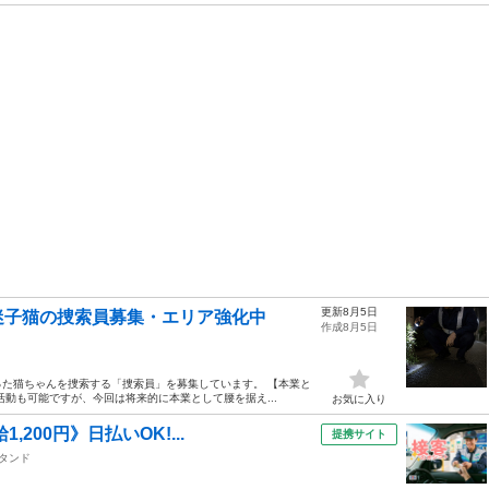
更新8月5日
迷子猫の捜索員募集・エリア強化中
作成8月5日
た猫ちゃんを捜索する「捜索員」を募集しています。 【本業と
動も可能ですが、今回は将来的に本業として腰を据え...
お気に入り
200円》日払いOK!...
提携サイト
タンド