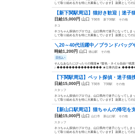
して取り組める方を特に大募集しています】 副業としての活
【新下関駅周辺】猫好き歓迎｜迷子
日給15,000円
山口
下関市
新下関駅
その他
ネコ
ネコちゃん探偵のプロでは、山口県内で迷子になってしまっ
して取り組める方を特に大募集しています】 副業としての活
＼20～40代活躍中／ブランドバッグ
時給1,200円
山口
徳山駅
その他
日払い
そんなあなたにぴったりの職場★ *髪色・ネイル自由! *残業
♪ ◆◆◆◆◆◆◆◆◆◆◆◆◆◆◆ ★仕事内容★ ◆◆◆◆◆
【下関駅周辺】ペット探偵・迷子猫
日給15,000円
山口
下関市
下関駅
その他
スタッフ
ネコちゃん探偵のプロでは、山口県内で迷子になってしまっ
して取り組める方を特に大募集しています】 副業としての活
【新山口駅周辺】猫ちゃんの帰宅を
日給15,000円
山口
山口市
新山口駅
その他
スタッフ
ネコちゃん探偵のプロでは、山口県内で迷子になってしまっ
して取り組める方を特に大募集しています】 副業としての活