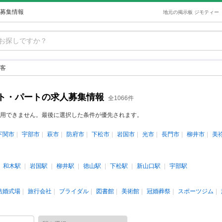
募集情報
地元の掲示板 ジモティー
客
ト・パートの求人募集情報
全1066件
用できません。最後に選択した条件が優先されます。
下関市
宇部市
萩市
防府市
下松市
岩国市
光市
長門市
柳井市
美
和木駅
岩国駅
柳井駅
徳山駅
下松駅
新山口駅
宇部駅
結婚式場
旅行会社
ブライダル
図書館
美術館
冠婚葬祭
スポーツジム