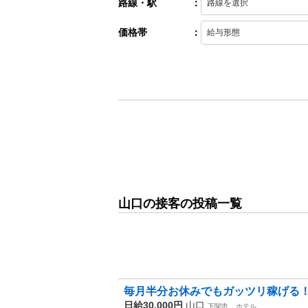
路線・駅
：
価格帯
：
山口の接客の投稿一覧
毎月半分お休みでもガッツリ稼げる
日給30,000円
山口
下関市
ホテル