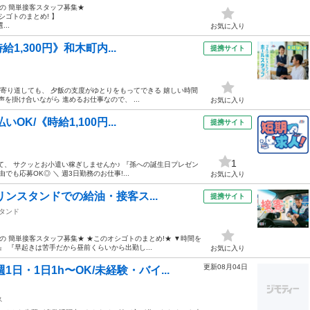
での 簡単接客スタッフ募集★
シゴトのまとめ! 】
..
お気に入り
1,300円》和木町内...
提携サイト
ーへ寄り道しても、 夕飯の支度がゆとりをもってできる 嬉しい時間
声を掛け合いながら 進めるお仕事なので、 ...
お気に入り
K/《時給1,100円...
提携サイト
1
働いて、 サクッとお小遣い稼ぎしませんか♪ 『孫への誕生日プレゼン
も応募OK◎ ＼ 週3日勤務のお仕事!...
お気に入り
リンスタンドでの給油・接客ス...
提携サイト
タンド
の 簡単接客スタッフ募集★ ★このオシゴトのまとめ!★ ▼時間を
 『早起きは苦手だから昼前くらいから出勤し...
お気に入り
更新08月04日
日・1日1h〜OK/未経験・バイ...
ス