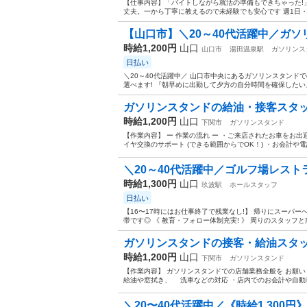
【仕事内容】「バイトしながら就活の準備もできちゃった!
丈夫。一から丁寧に教えるので未経験でも安心です 週1日・
【山口市】＼20～40代活躍中／ガソ
時給1,200円
山口
山口市
湯田温泉駅
ガソリンス
日払い
＼20～40代活躍中／ 山口市中央にあるガソリンスタンドで
選べます! 『朝早めに出勤して夕方の自分時間を確保したい』
ガソリンスタンドの給油・接客スタ
時給1,200円
山口
下関市
ガソリンスタンド
【作業内容】 ー 作業の流れ ー ・ご来店されたお車をお
イヤ交換のサポート (できる範囲からでOK！) ・お会計や電話対応
＼20～40代活躍中／ゴルフ場レスト
時給1,300円
山口
玖波駅
ホールスタッフ
日払い
【16〜17時にはお仕事終了で残業なし!】 帰りにスーパ
帯です◎ 《 教育・フォロー体制充実! 》 周りのスタッフと
ガソリンスタンドの接客・給油スタ
時給1,200円
山口
下関市
ガソリンスタンド
【作業内容】 ガソリンスタンドでの店舗業務全般を お願い
給油や窓拭き、 洗車などの対応 ・店内でのお会計や自動車
＼20〜40代活躍中／《時給1,300円》