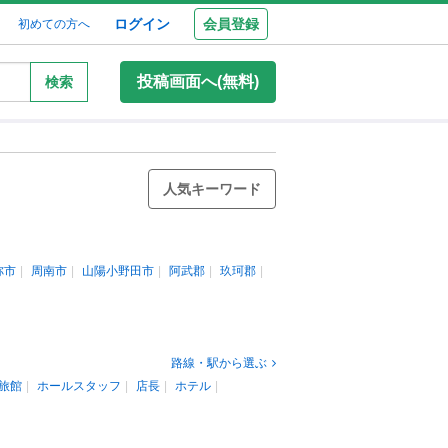
ログイン
会員登録
初めての方へ
投稿画面へ(無料)
検索
人気キーワード
祢市
周南市
山陽小野田市
阿武郡
玖珂郡
路線・駅から選ぶ
旅館
ホールスタッフ
店長
ホテル