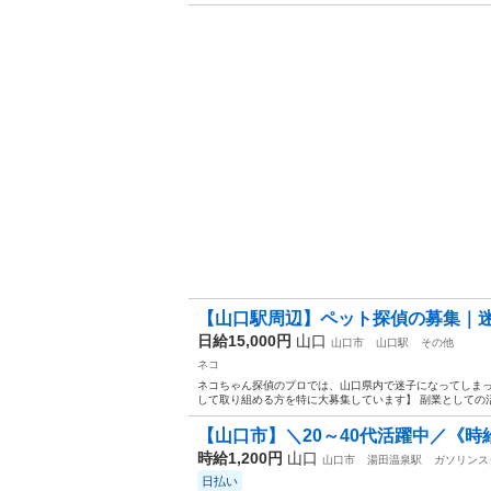
【山口駅周辺】ペット探偵の募集｜
日給15,000円
山口
山口市
山口駅
その他
ネコ
ネコちゃん探偵のプロでは、山口県内で迷子になってしまっ
して取り組める方を特に大募集しています】 副業としての活
【山口市】＼20～40代活躍中／《時給1,
時給1,200円
山口
山口市
湯田温泉駅
ガソリンス
日払い