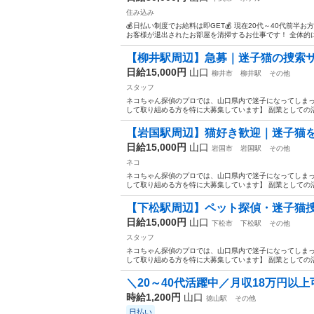
住み込み
💰日払い制度でお給料は即GET💰 現在20代～40代前
お客様が退出されたお部屋を清掃するお仕事です！ 全体的に
【柳井駅周辺】急募｜迷子猫の捜索
日給15,000円
山口
柳井市
柳井駅
その他
スタッフ
ネコちゃん探偵のプロでは、山口県内で迷子になってしまっ
して取り組める方を特に大募集しています】 副業としての活
【岩国駅周辺】猫好き歓迎｜迷子猫
日給15,000円
山口
岩国市
岩国駅
その他
ネコ
ネコちゃん探偵のプロでは、山口県内で迷子になってしまっ
して取り組める方を特に大募集しています】 副業としての活
【下松駅周辺】ペット探偵・迷子猫
日給15,000円
山口
下松市
下松駅
その他
スタッフ
ネコちゃん探偵のプロでは、山口県内で迷子になってしまっ
して取り組める方を特に大募集しています】 副業としての活
＼20～40代活躍中／月収18万円以上可
時給1,200円
山口
徳山駅
その他
日払い