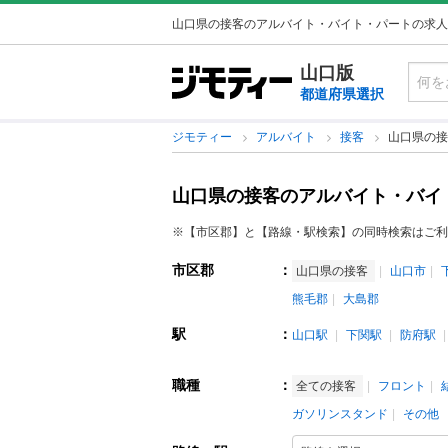
山口県の接客のアルバイト・バイト・パートの求人
山口版
都道府県選択
ジモティー
アルバイト
接客
山口県の接
山口県の接客のアルバイト・バイ
※【市区郡】と【路線・駅検索】の同時検索はご利
市区郡
：
山口県の接客
山口市
熊毛郡
大島郡
駅
：
山口駅
下関駅
防府駅
職種
：
全ての接客
フロント
ガソリンスタンド
その他