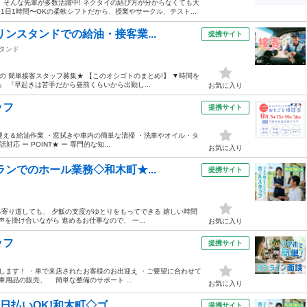
」そんな先輩が多数活躍中! ネクタイの結び方が分からなくても大
1日1時間〜OKの柔軟シフトだから、授業やサークル、テスト...
リンスタンドでの給油・接客業...
提携サイト
タンド
の 簡単接客スタッフ募集★ 【このオシゴトのまとめ!】 ▼時間を
 『早起きは苦手だから昼前くらいから出勤し...
お気に入り
ッフ
提携サイト
出迎え＆給油作業 ・窓拭きや車内の簡単な清掃 ・洗車やオイル・タ
 ー POINT★ ー 専門的な知...
お気に入り
ランでのホール業務◇和木町★...
提携サイト
ーへ寄り道しても、 夕飯の支度がゆとりをもってできる 嬉しい時間
声を掛け合いながら 進めるお仕事なので、 一...
お気に入り
ッフ
提携サイト
します！ ・車で来店されたお客様のお出迎え ・ご要望に合わせて
用品の販売、 簡単な整備のサポート ...
お気に入り
日払いOK!和木町◇ゴ...
提携サイト