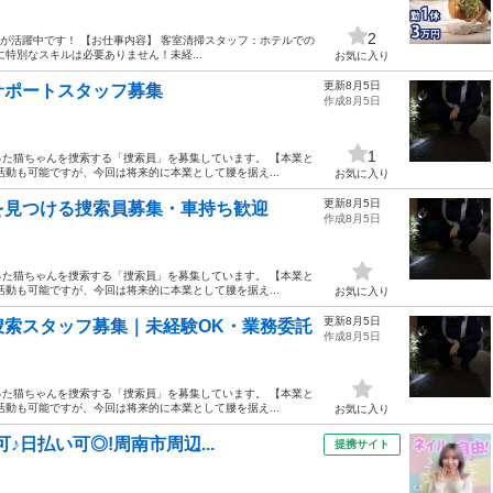
2
半お方が活躍中です！ 【お仕事内容】 客室清掃スタッフ：ホテルでの
特別なスキルは必要ありません！未経...
お気に入り
更新8月5日
サポートスタッフ募集
作成8月5日
1
た猫ちゃんを捜索する「捜索員」を募集しています。 【本業と
動も可能ですが、今回は将来的に本業として腰を据え...
お気に入り
更新8月5日
を見つける捜索員募集・車持ち歓迎
作成8月5日
た猫ちゃんを捜索する「捜索員」を募集しています。 【本業と
動も可能ですが、今回は将来的に本業として腰を据え...
お気に入り
更新8月5日
捜索スタッフ募集｜未経験OK・業務委託
作成8月5日
た猫ちゃんを捜索する「捜索員」を募集しています。 【本業と
動も可能ですが、今回は将来的に本業として腰を据え...
お気に入り
♪日払い可◎!周南市周辺...
提携サイト