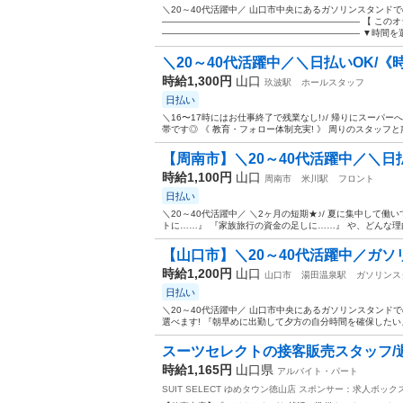
＼20～40代活躍中／ 山口市中央にあるガソリンスタンド
—————————————————————— 【 このオ
—————————————————————— ▼時間を選.
＼20～40代活躍中／＼日払いOK/《時給
時給1,300円
山口
玖波駅
ホールスタッフ
日払い
＼16〜17時にはお仕事終了で残業なし!♪/ 帰りにスーパ
帯です◎ 《 教育・フォロー体制充実! 》 周りのスタッフと
【周南市】＼20～40代活躍中／＼日払いO
時給1,100円
山口
周南市
米川駅
フロント
日払い
＼20～40代活躍中／ ＼2ヶ月の短期★♪/ 夏に集中して
トに……』 『家族旅行の資金の足しに……』 や、どんな理由で
【山口市】＼20～40代活躍中／ガソ
時給1,200円
山口
山口市
湯田温泉駅
ガソリンス
日払い
＼20～40代活躍中／ 山口市中央にあるガソリンスタンドで
選べます! 『朝早めに出勤して夕方の自分時間を確保したい』
スーツセレクトの接客販売スタッフ/週1
時給1,165円
山口県
アルバイト・パート
SUIT SELECT ゆめタウン徳山店
スポンサー：求人ボック