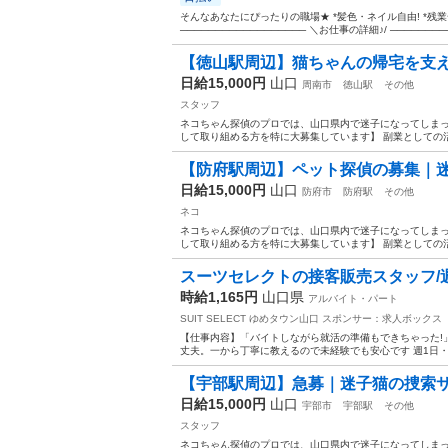
そんなあなたにぴったりの職場★ *髪色・ネイル自由! *残業
────────────────── ＼お仕事の詳細♪/ ─────────
【徳山駅周辺】猫ちゃんの帰宅を支
日給15,000円
山口
周南市
徳山駅
その他
スタッフ
ネコちゃん探偵のプロでは、山口県内で迷子になってしまっ
して取り組める方を特に大募集しています】 副業としての活
【防府駅周辺】ペット探偵の募集｜
日給15,000円
山口
防府市
防府駅
その他
ネコ
ネコちゃん探偵のプロでは、山口県内で迷子になってしまっ
して取り組める方を特に大募集しています】 副業としての活
スーツセレクトの接客販売スタッフ/週1
時給1,165円
山口県
アルバイト・パート
SUIT SELECT ゆめタウン山口
スポンサー：求人ボックス
【仕事内容】「バイトしながら就活の準備もできちゃった!
丈夫。一から丁寧に教えるので未経験でも安心です 週1日・
【宇部駅周辺】急募｜迷子猫の捜索
日給15,000円
山口
宇部市
宇部駅
その他
スタッフ
ネコちゃん探偵のプロでは、山口県内で迷子になってしまっ