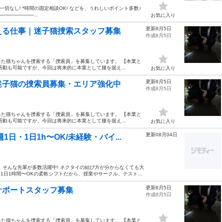
一切なし! *時間の固定相談OK! などを、うれしいポイント多数♪
─────────...
お気に入り
更新8月5日
える仕事｜迷子猫捜索スタッフ募集
作成8月5日
た猫ちゃんを捜索する「捜索員」を募集しています。 【本業と
動も可能ですが、今回は将来的に本業として腰を据え...
お気に入り
更新8月5日
迷子猫の捜索員募集・エリア強化中
作成8月5日
た猫ちゃんを捜索する「捜索員」を募集しています。 【本業と
動も可能ですが、今回は将来的に本業として腰を据え...
お気に入り
更新08月04日
日・1日1h〜OK/未経験・バイ...
」そんな先輩が多数活躍中! ネクタイの結び方が分からなくても大
1日1時間〜OKの柔軟シフトだから、授業やサークル、テスト...
更新8月5日
サポートスタッフ募集
作成8月5日
た猫ちゃんを捜索する「捜索員」を募集しています。 【本業と