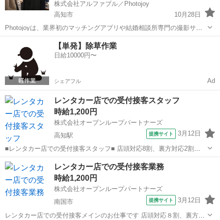
株式会社アルファブル／Photojoy
高知市
10月28日
Photojoyは、業界初のマッチングアプリや結婚相談所専門の撮影サー
ビスとして、2019年2月にリリースしました。 ご利用者様満足度は
高知
高知市
その他
【単発】除草作業
95.2％で、本日時点で累計40,000名のご利用者様に選ばれておりま
日給10000円〜
す。 ...
Ad
シェアフル
レンタカー店での受付接客スタッフ
時給1,200円
株式会社オープンループパートナーズ
3月12日
提携サイト
高知駅
■レンタカー店での受付接客スタッフ■ 店頭対応8割、裏方対応2割
【店頭対応】 ・予約受付やお客様からの問い合わせ対応 ・貸出：お客
高知
高知市
高知駅
その他
レンタカー店での受付接客業務
様の予約確認や免許証確認、貸出時の注意事項の説明、契約書の説
時給1,200円
明、車への案内等 返却：傷...
株式会社オープンループパートナーズ
3月12日
提携サイト
南国市
レンタカー店での受付接客メインのお仕事です 店頭対応８割、裏方作