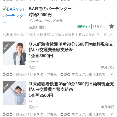
くだけのお仕事です！ どなたでも出来るお仕事です！ 🍰☕🍰 現スタ
高知
高知市
その他
給料
BARでのバーテンダー
ッフの声 🍰☕🍰 「幸せのお手伝い出来て、やりがいあります...
時給3,000円
ドルチェガールズ高知
11月20日
提携サイト
蓮池町通駅
お友達同士のご応募も大歓迎◎ 大手法人が経営するお店なので、 ガー
ルズバー初心者さんにもオススメ♪ お酒に詳しくない方やお酒を飲む
高知
高知市
蓮池町通駅
その他
🔰未経験者歓迎🔰🌟90分3500円❤給料現金支
のが苦手な方もOK！ ＼バーテンダー募集中／ 簡単なお酒を作って、
払い+交通費全額支給🌟
楽しくお喋りするダケ！...
1企画3500円
ハート
高知市
10月23日
💍💒💍 婚活イベントスタッフ募集 💍💒💍 マニュアル通り進めて頂
くだけのお仕事です！ どなたでも出来るお仕事です！ 🍰☕🍰 現スタ
高知
高知市
その他
給料
🔰未経験者歓迎🔰🍩90分3500円🍷給料現金支
ッフの声 🍰☕🍰 「幸せのお手伝い出来て、やりがいあります...
払い+交通費全額支給🍩
1企画3500円
ハート
高知市
10月16日
💍💒💍 婚活イベントスタッフ募集 💍💒💍 マニュアル通り進めて頂