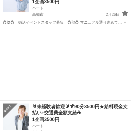
1企画3500円
ハート
高知市
2月26日
💍💒💍 婚活イベントスタッフ募集 💍💒💍 マニュアル通り進めて頂
くだけのお仕事です！ どなたでも出来るお仕事です！ 🍰☕🍰 現スタ
高知
高知市
その他
給料
ッフの声 🍰☕🍰 「幸せのお手伝い出来て、やりがいあります...
🔰未経験者歓迎🔰🍹90分3500円★給料現金支
払い+交通費全額支給☕
1企画3500円
ハート