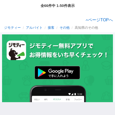
全66件中 1-50件表示
ページTOPへ
ジモティー
アルバイト
接客
その他
高知県のその他