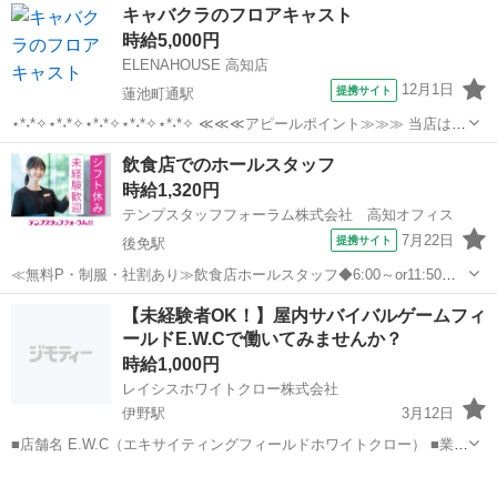
キャバクラのフロアキャスト
時給5,000円
ELENAHOUSE 高知店
12月1日
提携サイト
蓮池町通駅
⋆*˖*✧⋆*˖*✧⋆*˖*✧⋆*˖*✧⋆*˖*✧ ≪≪≪アピールポイント≫≫≫ 当店は東
京・大阪に系列店をもつ 大手グループ法人経営店！ 高知市で全国クラ
高知
高知市
蓮池町通駅
その他
飲食店でのホールスタッフ
スの時給＆待遇で お仕事できるチャンス★★ 面接後、希望の方はそ
時給1,320円
の...
テンプスタッフフォーラム株式会社 高知オフィス
7月22日
提携サイト
後免駅
≪無料P・制服・社割あり≫飲食店ホールスタッフ◆6:00～or11:50～
●香南市方面からも通いやすい立地♪嬉しい無料駐車場・社割あり！
高知
南国市
後免駅
その他
【未経験者OK！】屋内サバイバルゲームフィ
●出社時に焦らない！制服着たまま通勤OK！ ●6:00～、11:50～の...
ールドE.W.Cで働いてみませんか？
時給1,000円
レイシスホワイトクロー株式会社
伊野駅
3月12日
■店舗名 E.W.C（エキサイティングフィールドホワイトクロー） ■業種
屋内サバイバルゲームフィールド運営 ■募集スタッフ 女性スタッフ(受
高知
吾川郡
伊野駅
その他
サバイバルゲーム
付・清掃) ■概要 高知県内初の屋内サバイバルゲームフィ...