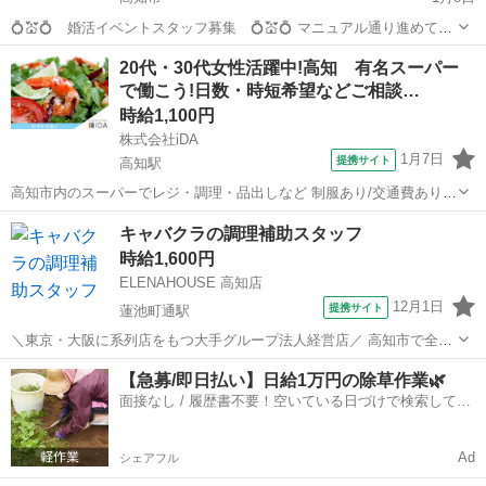
💍💒💍 婚活イベントスタッフ募集 💍💒💍 マニュアル通り進めて頂
くだけのお仕事です！ どなたでも出来るお仕事です！ 🍰☕🍰 現スタ
高知
高知市
その他
給料
20代・30代女性活躍中!高知 有名スーパー
ッフの声 🍰☕🍰 「幸せのお手伝い出来て、やりがいあります...
で働こう!日数・時短希望などご相談…
時給1,100円
株式会社iDA
1月7日
提携サイト
高知駅
高知市内のスーパーでレジ・調理・品出しなど 制服あり/交通費あり/
学生さん大歓迎 【開始日】即日〜長期 【時給】1、100円〜 別途残
高知
高知市
高知駅
その他
キャバクラの調理補助スタッフ
業代、交通費支給 【時間】9:00〜22:00の内、実働6〜7時間/週3〜5
時給1,600円
日 ※日数・時...
ELENAHOUSE 高知店
12月1日
提携サイト
蓮池町通駅
＼東京・大阪に系列店をもつ大手グループ法人経営店／ 高知市で全国
クラスの時給＆待遇でお仕事できるチャンス！ 【キッチンスタッフ】
高知
高知市
蓮池町通駅
その他
【急募/即日払い】日給1万円の除草作業🌿
調理補助、ドリンク作り、洗い物などを お願いします。 調理経験がな
面接なし / 履歴書不要！空いている日づけで検索して即
い方もOK！ 未経験、ア...
日はたらける✨
Ad
シェアフル