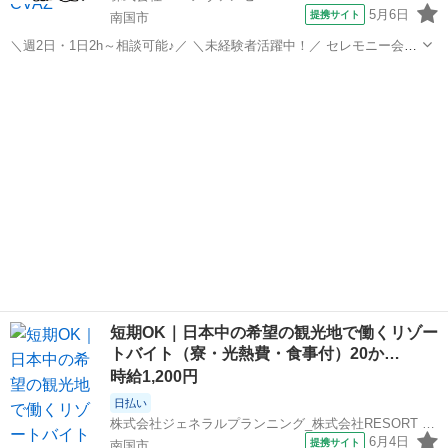
5月6日
提携サイト
南国市
＼週2日・1日2h～相談可能♪／ ＼未経験者活躍中！／ セレモニー会館
での清掃スタッフです。 【具体的には】 主な業務は葬祭が滞りなく行
高知
南国市
その他
われるようにサポートする業務です。 ◎セレモニーのお手伝い ◎葬儀
場での準備 ◎お出...
短期OK｜日本中の希望の観光地で働くリゾー
トバイト（寮・光熱費・食事付）20か…
時給1,200円
日払い
株式会社ジェネラルプランニング_株式会社RESORT CROSS リゾート部門
6月4日
提携サイト
南国市