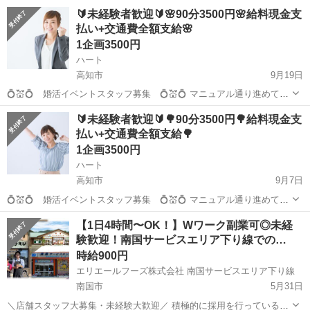
方 は優遇◎もちろん、未経験の方にも 丁寧にお教えします！ 【オシ
高知
高知市
蓮池町通駅
その他
🔰未経験者歓迎🔰🌸90分3500円🌸給料現金支
ゴト内容】 スタッフを安全に希望地やお店まで 送迎していただくお仕
払い+交通費全額支給🌸
事です！ 好きな音楽を聞き...
1企画3500円
ハート
高知市
9月19日
💍💒💍 婚活イベントスタッフ募集 💍💒💍 マニュアル通り進めて頂
くだけのお仕事です！ どなたでも出来るお仕事です！ 🍰☕🍰 現スタ
高知
高知市
その他
給料
🔰未経験者歓迎🔰🌳90分3500円🌳給料現金支
ッフの声 🍰☕🍰 「幸せのお手伝い出来て、やりがいあります...
払い+交通費全額支給🌳
1企画3500円
ハート
高知市
9月7日
💍💒💍 婚活イベントスタッフ募集 💍💒💍 マニュアル通り進めて頂
くだけのお仕事です！ どなたでも出来るお仕事です！ 🍰☕🍰 現スタ
高知
高知市
その他
給料
【1日4時間〜OK！】Wワーク副業可◎未経
ッフの声 🍰☕🍰 「幸せのお手伝い出来て、やりがいあります...
験歓迎！南国サービスエリア下り線での…
時給900円
エリエールフーズ株式会社 南国サービスエリア下り線
南国市
5月31日
＼店舗スタッフ大募集・未経験大歓迎／ 積極的に採用を行っているの