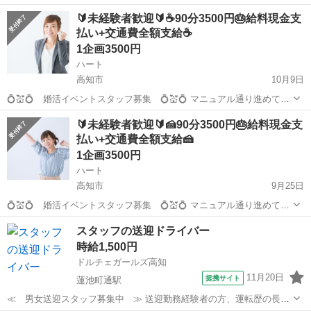
くだけのお仕事です！ どなたでも出来るお仕事です！ 🍰☕🍰 現スタ
高知
高知市
その他
給料
🔰未経験者歓迎🔰☕90分3500円🎂給料現金支
ッフの声 🍰☕🍰 「幸せのお手伝い出来て、やりがいあります...
払い+交通費全額支給☕
1企画3500円
ハート
高知市
10月9日
💍💒💍 婚活イベントスタッフ募集 💍💒💍 マニュアル通り進めて頂
くだけのお仕事です！ どなたでも出来るお仕事です！ 🍰☕🍰 現スタ
高知
高知市
その他
給料
🔰未経験者歓迎🔰🍰90分3500円🎂給料現金支
ッフの声 🍰☕🍰 「幸せのお手伝い出来て、やりがいあります...
払い+交通費全額支給🍰
1企画3500円
ハート
高知市
9月25日
💍💒💍 婚活イベントスタッフ募集 💍💒💍 マニュアル通り進めて頂
くだけのお仕事です！ どなたでも出来るお仕事です！ 🍰☕🍰 現スタ
高知
高知市
その他
給料
スタッフの送迎ドライバー
ッフの声 🍰☕🍰 「幸せのお手伝い出来て、やりがいあります...
時給1,500円
ドルチェガールズ高知
11月20日
提携サイト
蓮池町通駅
≪ 男女送迎スタッフ募集中 ≫ 送迎勤務経験者の方、運転歴の長い