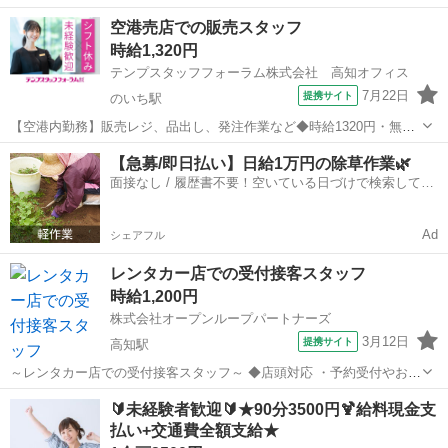
業２割ほどでご対応いただきます。 ◆具体的には・・・ 【店頭対応】
高知
南国市
その他
空港売店での販売スタッフ
・予約受付やお客様からの問い合わせなどの電話対応 ・来約対応 貸
時給1,320円
出 お客様の予約確認や免...
テンプスタッフフォーラム株式会社 高知オフィス
7月22日
提携サイト
のいち駅
【空港内勤務】販売レジ、品出し、発注作業など◆時給1320円・無料
Pあり ●香南市方面からも通いやすい立地♪無料駐車場あります！ ●
高知
南国市
のいち駅
その他
【急募/即日払い】日給1万円の除草作業🌿
出社時に焦らない！制服着たまま通勤OK！ ●多くの派遣スタッフが活
面接なし / 履歴書不要！空いている日づけで検索して即
躍中の職場です...
日はたらける✨
Ad
シェアフル
レンタカー店での受付接客スタッフ
時給1,200円
株式会社オープンループパートナーズ
3月12日
提携サイト
高知駅
～レンタカー店での受付接客スタッフ～ ◆店頭対応 ・予約受付やお客
様からの問い合わせなどの電話対応 ・来約対応 貸出 お客様の予約
高知
高知市
高知駅
その他
🔰未経験者歓迎🔰★90分3500円🍹給料現金支
確認や免許証確認、貸出時の注意事項の説明、契約書の説明、車への
払い+交通費全額支給★
案内等 返却 傷がないか...