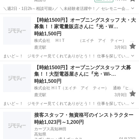
＼週2日・1日2h～相談可能♪／ ＼未経験者活躍中！／ セレモニー会館
での清掃スタッフです。 【具体的には】 主な業務は葬祭が滞りなく行
高知
南国市
その他
【時給1500円】オープニングスタッフ 大・大
われるようにサポートする業務です。 ◎セレモニーのお手伝い ◎葬儀
募集！！家電量販店さんに『光・W…
場での準備 ◎お出...
時給1,500円
株式会社 H I T （エイチ アイ ティー） 通称『ヒット』です！
鹿児駅
3月9日
まいど～！ ジモティー見てくれてありがとう！！ 仕事を探している
人は、最後まで見てくださいね♪ オープニングスタッフ 大・大募
高知
高知市
鹿児駅
その他
【時給1500円】オープニングスタッフ 大募
集！！ 大型電器屋さんに『光ネット・Wi-Fiブース』が続々オープ
集！！大型電器屋さんに『光・Wi-…
ン！！ ...
時給1,500円
株式会社 H I T（エイチ アイ ティー） 通称『ヒット』です！！
鹿児駅
3月9日
まいど～！ ジモティー見てくれてありがとう！！ 仕事を探している
人は、最後まで見てくださいね♪ オープニングスタッフ 大・大募
高知
高知市
鹿児駅
その他
接客スタッフ・無資格可のインストラクター
集！！ 大型電器屋さんに『光ネット・Wi-Fiブース』が続々オープ
時給1,023円～1,200円
ン！！ ...
カーブス高知神田
高知県