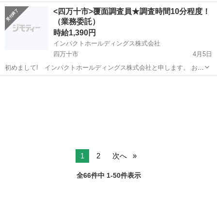
事検索サイト『MediF』( https://medif.jp/)を運営しているマザーズ上場
高知
宿毛市
その他
MediF
<四万十市>覆面調査員★調査時間10分程度！
企業です。 今回は覆面調査のお仕事をご紹介します！...
（業務委託）
時給1,390円
インパクトホールディングス株式会社
四万十市
4月5日
初めまして! インパクトホールディングス株式会社と申します。 お仕
事検索サイト『MediF』( https://medif.jp/)を運営しているマザーズ上場
高知
四万十市
その他
MediF
企業です。 今回は覆面調査のお仕事をご紹介します！ 「覆...
1
2
次へ
全66件中 1-50件表示