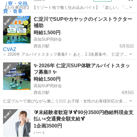
【お仕事内容】 【リゾート地で働く住み込みバイト】 「楽しい」「嬉
しい」「美味しい」 そんな住込みリゾートバイトを始めてみません
高知
南国市
その他
仁淀川でSUPやカヤックのインストラクター
か？ 「効率よく稼げるところで短期集中でお金を貯めたい」 「同年代
補助
が多く友達と観光しながら働...
時給1,500円
高知SUP同好会
西佐川駅
5月31日
✨ 2026年 アルバイトスタッフ募集‼️ ✨ あと、2.3名募集中。 仁淀ブル
ーで遊びながら働こう🏄‍♀️🌈 お子様・女性のお客様対応が多いため 特
高知
吾川郡
西佐川駅
その他
スタッフ
✨ 2026年 仁淀川SUP体験アルバイトスタッ
に女性スタッフ大歓迎！ もちろん✨男性もOK✨ 📅 勤務期間 ・7月...
フ募集‼️ ✨
時給1,500円
高知SUP同好会
西佐川駅
4月5日
仁淀ブルーで遊びながら働こう🏄‍♀️🌈 お子様・女性のお客様対応が多い
ため 特に女性スタッフ大歓迎！ もちろん✨男性もOK✨ 📅 勤務期間 ・
高知
吾川郡
西佐川駅
その他
スタッフ
🔰未経験者歓迎🔰🍹90分3500円🎂給料現金支
主に GW期間 ・7月末〜9月末（夏シーズン） 💼 お仕事内容 ・SUPツ
払い+交通費全額支給🍹
ア...
1企画3500円
ハート