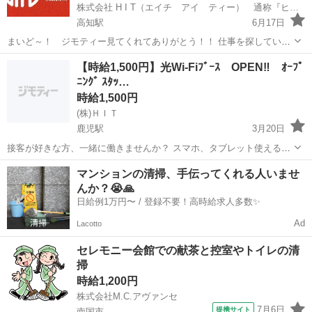
株式会社 H I T（エイチ アイ ティー） 通称『ヒット』です！！
高知駅
6月17日
まいど～！ ジモティー見てくれてありがとう！！ 仕事を探している
人は、最後まで見てくださいね♪ 新規スタッフ 大・大募集！！
高知
高知市
高知駅
その他
【時給1,500円】光Wi-Fiﾌﾞｰｽ OPEN‼ ｵｰﾌﾟ
【時 給】1500円 【勤務日】週3日～5日（土・日・祝 のみ可能で
ﾆﾝｸﾞ ｽﾀｯ…
す） 【勤務...
時給1,500円
(株)ＨＩＴ
鹿児駅
3月20日
接客が好きな方、一緒に働きませんか？ スマホ、タブレット使える方
人が集まるイベントが好きな方 新規オープニングスタッフの大募集‼
高知
高知市
鹿児駅
その他
タブレット
マンションの清掃、手伝ってくれる人いませ
家電量販店に『光Wi-Fiブースがオープン‼』します。 【仕事内容】
んか？😭🙏
家...
日給例1万円〜 / 登録不要！高時給求人多数✨
Ad
Lacotto
セレモニー会館での献茶と控室やトイレの清
掃
時給1,200円
株式会社M.C.アヴァンセ
7月6日
提携サイト
南国市