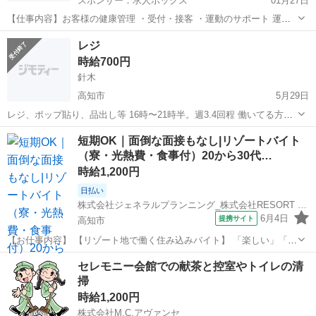
スポンサー：求人ボックス
01月27日
【仕事内容】お客様の健康管理 ・受付・接客 ・運動のサポート 運動
メニューはマシンを順番に使う サーキットトレーニングとストレッチ
アルバイト・パート
レジ
のみ レッスンはないので未経験でも安心 各種研修制度も充実働き方は
時給700円
自分次第。 マイペースさんもキャリ...
針木
高知市
5月29日
レジ、ポップ貼り、品出し等 16時〜21時半。週3.4回程 働いてる方も
優しく、働きやすい環境です。気になった方はお店まで連絡くださ
高知
高知市
その他
短期OK｜面倒な面接もなし|リゾートバイト
い。未経験者大歓迎！！
（寮・光熱費・食事付）20から30代…
時給1,200円
日払い
株式会社ジェネラルプランニング_株式会社RESORT CROSS リゾート部門
6月4日
提携サイト
高知市
【お仕事内容】 【リゾート地で働く住み込みバイト】 「楽しい」「嬉
しい」「美味しい」 そんな住込みリゾートバイトを始めてみません
高知
高知市
その他
セレモニー会館での献茶と控室やトイレの清
か？ 「効率よく稼げるところで短期集中でお金を貯めたい」 「同年代
掃
が多く友達と観光しながら働...
時給1,200円
株式会社M.C.アヴァンセ