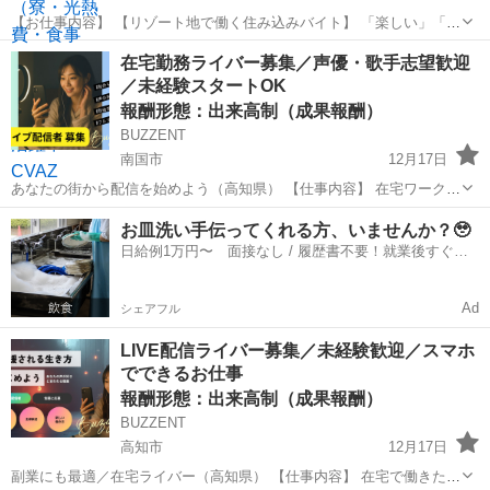
【お仕事内容】 【リゾート地で働く住み込みバイト】 「楽しい」「嬉
しい」「美味しい」 そんな住込みリゾートバイトを始めてみません
高知
南国市
その他
在宅勤務ライバー募集／声優・歌手志望歓迎
か？ 「効率よく稼げるところで短期集中でお金を貯めたい」 「同年代
／未経験スタートOK
が多く友達と観光しながら働...
報酬形態：出来高制（成果報酬）
BUZZENT
南国市
12月17日
あなたの街から配信を始めよう（高知県） 【仕事内容】 在宅ワークを
探している人に、いま人気なのがライブ配信。 スマホ1台で始めら
高知
南国市
その他
ライバー
お皿洗い手伝ってくれる方、いませんか？🥹
れ、スキマ時間でも続けられる。 話すこと・笑うことが好きな方な...
日給例1万円〜 面接なし / 履歴書不要！就業後すぐに
お給料がもらえる✨
Ad
シェアフル
LIVE配信ライバー募集／未経験歓迎／スマホ
でできるお仕事
報酬形態：出来高制（成果報酬）
BUZZENT
高知市
12月17日
副業にも最適／在宅ライバー（高知県） 【仕事内容】 在宅で働きた