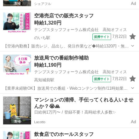
Ad
シェアフル
空港売店での販売スタッフ
時給1,320円
テンプスタッフフォーラム株式会社 高知オフィス
7月22日
提携サイト
のいち駅
【空港内勤務】販売レジ、品出し、発注作業など◆時給1320円・無料
Pあり ●香南市方面からも通いやすい立地♪無料駐車場あります！ ●
高知
南国市
のいち駅
その他
放送局での番組制作補助
出社時に焦らない！制服着たまま通勤OK！ ●多くの派遣スタッフが活
時給1,190円
躍中の職場です...
テンプスタッフフォーラム株式会社 高知オフィス
7月22日
提携サイト
高知城前駅
【業界未経験OK】放送局での番組・Webコンテンツ制作/11時始業・
土日祝休 ●朝ゆっくりできる11時～19時勤務！年休120日あり♪ ●20
高知
高知市
高知城前駅
その他
マンションの清掃、手伝ってくれる人いませ
～30代が多く在籍している部署！動きのあるお仕事をご希望の方へ！
んか？😭🙏
●お...
日給例1万円〜 / 登録不要！高時給求人多数✨
Ad
Lacotto
飲食店でのホールスタッフ