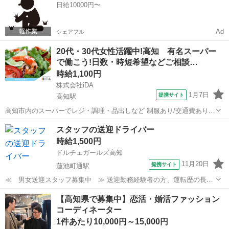
日給10000円〜
楽しくお喋りするダケ！...
Ad
シェアフル
20代・30代女性活躍中!高知 有名スーパー
で働こう!日数・時短希望などご相談…
時給1,100円
株式会社iDA
1月7日
提携サイト
高知駅
高知市内のスーパーでレジ・調理・品出しなど 制服あり/交通費あり/
学生さん大歓迎 【開始日】即日〜長期 【時給】1、100円〜 別途残
高知
高知市
高知駅
その他
スタッフの送迎ドライバー
業代、交通費支給 【時間】9:00〜22:00の内、実働6〜7時間/週3〜5
時給1,500円
日 ※日数・時...
ドルチェガールズ高知
11月20日
提携サイト
蓮池町通駅
≪ 男女送迎スタッフ募集中 ≫ 送迎勤務経験者の方、運転歴の長い
方 は優遇◎もちろん、未経験の方にも 丁寧にお教えします！ 【オシ
高知
高知市
蓮池町通駅
その他
【高知県で募集中】恋活・婚活ファッション
ゴト内容】 スタッフを安全に希望地やお店まで 送迎していただくお仕
コーディネーター
事です！ 好きな音楽を聞き...
1件あたり10,000円～15,000円