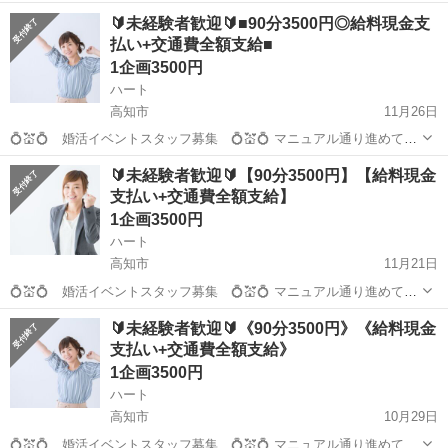
🔰未経験者歓迎🔰■90分3500円◎給料現金支
払い+交通費全額支給■
1企画3500円
ハート
高知市
11月26日
💍💒💍 婚活イベントスタッフ募集 💍💒💍 マニュアル通り進めて頂
くだけのお仕事です！ どなたでも出来るお仕事です！ 🍰☕🍰 現スタ
高知
高知市
その他
給料
🔰未経験者歓迎🔰【90分3500円】【給料現金
ッフの声 🍰☕🍰 「幸せのお手伝い出来て、やりがいあります...
支払い+交通費全額支給】
1企画3500円
ハート
高知市
11月21日
💍💒💍 婚活イベントスタッフ募集 💍💒💍 マニュアル通り進めて頂
くだけのお仕事です！ どなたでも出来るお仕事です！ 🍰☕🍰 現スタ
高知
高知市
その他
給料
🔰未経験者歓迎🔰《90分3500円》《給料現金
ッフの声 🍰☕🍰 「幸せのお手伝い出来て、やりがいあります...
支払い+交通費全額支給》
1企画3500円
ハート
高知市
10月29日
💍💒💍 婚活イベントスタッフ募集 💍💒💍 マニュアル通り進めて頂