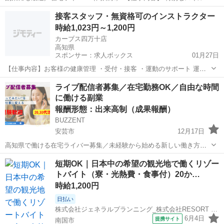
なくても、誰かを楽しませることはできます。 あなたの“好き”や“日
高知
四万十市
その他
ライバー
接客スタッフ・無資格可のインストラクター
常”をそのまま配信するだけ。 会話を通して誰かとつながり、...
時給1,023円～1,200円
カーブス四万十店
高知県
スポンサー：求人ボックス
01月27日
【仕事内容】お客様の健康管理 ・受付・接客 ・運動のサポート 運動
メニューはマシンを順番に使う サーキットトレーニングとストレッチ
アルバイト・パート
ライブ配信者募集／在宅勤務OK／自由な時間
のみ レッスンはないので未経験でも安心 各種研修制度も充実働き方は
に働ける副業
自分次第。 マイペースさんもキャリ...
報酬形態：出来高制（成果報酬）
BUZZENT
安芸市
12月17日
高知県で働ける在宅ライバー募集／未経験から始める新しい働き方
【仕事内容】 在宅ワークを探している人に、いま人気なのがライブ配
高知
安芸市
その他
ライブ配信
短期OK｜日本中の希望の観光地で働くリゾー
信。 スマホ1台で始められ、スキマ時間でも続けられる。 話すこと...
トバイト（寮・光熱費・食事付）20か…
時給1,200円
日払い
株式会社ジェネラルプランニング_株式会社RESORT CROSS リゾート部門
6月4日
提携サイト
南国市