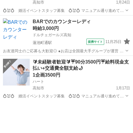
高知市
1月24日
💍💒💍 婚活イベントスタッフ募集 💍💒💍 マニュアル通り進めて頂
くだけのお仕事です！ どなたでも出来るお仕事です！ 🍰☕🍰 現スタ
高知
高知市
その他
給料
BARでのカウンターレディ
ッフの声 🍰☕🍰 「幸せのお手伝い出来て、やりがいあります...
時給3,000円
ドルチェガールズ高知
11月25日
提携サイト
蓮池町通駅
お友達同士のご応募も大歓迎◎ ●お店は全国最大手グループが運営 法
令順守。安全で働きやすい環境を 提供しています。 初めての方もご安
高知
高知市
蓮池町通駅
その他
🔰未経験者歓迎🔰☔90分3500円☔給料現金支
心ください◎ 【お仕事内容】 ★簡単なお酒の作成 ★楽しくおしゃべ
払い+交通費全額支給🌙
り ・・・この2つだけ...
1企画3500円
ハート
高知市
1月17日
💍💒💍 婚活イベントスタッフ募集 💍💒💍 マニュアル通り進めて頂
くだけのお仕事です！ どなたでも出来るお仕事です！ 🍰☕🍰 現スタ
高知
高知市
その他
給料
ッフの声 🍰☕🍰 「幸せのお手伝い出来て、やりがいあります...