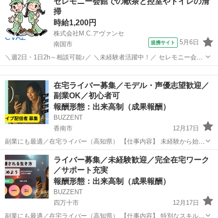
セレモニー会館での献茶と控室やトイレの清
か？ 「効率よく稼げるところで短期集中でお金を貯めたい」 「同年代
掃
が多く友達と観光しながら働...
時給1,200円
株式会社M.C.アヴァンセ
5月6日
提携サイト
南国市
＼週2日・1日2h～相談可能♪／ ＼未経験者活躍中！／ セレモニー会館
での清掃スタッフです。 【具体的には】 主な業務は葬祭が滞りなく行
高知
南国市
その他
われるようにサポートする業務です。 ◎セレモニーのお手伝い ◎葬儀
在宅ライバー募集／モデル・声優志望歓迎／
場での準備 ◎お出...
副業OK／初心者可
報酬形態：出来高制（成果報酬）
BUZZENT
香南市
12月17日
副業にも最適／在宅ライバー（高知県） 【仕事内容】 未経験から始め
た人が、今ではたくさんのファンを持つライバーに。 そんな変化を生
高知
香南市
その他
ライバー
ライバー募集／未経験歓迎／完全在宅ワーク
み出せるのがライブ配信の魅力です。 自宅で自分のペースを大切...
／サポート充実
報酬形態：出来高制（成果報酬）
BUZZENT
四万十市
12月17日
副業にも最適／在宅ライバー（高知県） 【仕事内容】 特別なスキルが