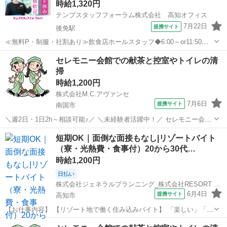
時給1,320円
テンプスタッフフォーラム株式会社 高知オフィス
7月22日
提携サイト
後免駅
≪無料P・制服・社割あり≫飲食店ホールスタッフ◆6:00～or11:50～
●香南市方面からも通いやすい立地♪嬉しい無料駐車場・社割あり！
高知
南国市
後免駅
その他
セレモニー会館での献茶と控室やトイレの清
●出社時に焦らない！制服着たまま通勤OK！ ●6:00～、11:50～の...
掃
時給1,200円
株式会社M.C.アヴァンセ
7月6日
提携サイト
南国市
＼週2日・1日2h～相談可能♪／ ＼未経験者活躍中！／ セレモニー会館
での清掃スタッフです。 【具体的には】 主な業務は葬祭が滞りなく行
高知
南国市
その他
短期OK｜面倒な面接もなし|リゾートバイト
われるようにサポートする業務です。 ◎セレモニーのお手伝い ◎葬儀
（寮・光熱費・食事付）20から30代…
場での準備 ◎お出...
時給1,200円
日払い
株式会社ジェネラルプランニング_株式会社RESORT CROSS リゾート部門
6月4日
提携サイト
高知市
【お仕事内容】 【リゾート地で働く住み込みバイト】 「楽しい」「嬉
しい」「美味しい」 そんな住込みリゾートバイトを始めてみません
高知
高知市
その他