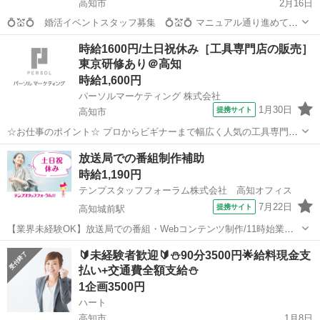
高知市
2月16日
💍💒💍 婚活イベントスタッフ募集 💍💒💍 マニュアル通り進めて頂
くだけのお仕事です！ どなたでも出来るお仕事です！ 🍰☕🍰 現スタ
高知
高知市
その他
給料
時給1600円/土日祝休み［工具専門店の販売］
ッフの声 🍰☕🍰 「幸せのお手伝い出来て、やりがいあります...
東京研修あり＠高知
時給1,600円
パーソルマーケティング 株式会社
1月30日
提携サイト
高知市
☆お仕事のポイント☆ プロからビギナーまで幅広く人気の工具専門
店！ ・月給25万以上 ・販売だけど土日祝休める ・朝はゆっくりスタ
高知
高知市
その他
放送局での番組制作補助
ート ・電動工具の知識が身に付く ・20～50代まで幅広く活躍中 ・入
時給1,190円
社後2週間は東京研修（出...
テンプスタッフフォーラム株式会社 高知オフィス
7月22日
提携サイト
高知城前駅
【業界未経験OK】放送局での番組・Webコンテンツ制作/11時始業・
土日祝休 ●朝ゆっくりできる11時～19時勤務！年休120日あり♪ ●20
高知
高知市
高知城前駅
その他
🔰未経験者歓迎🔰⛄90分3500円🌟給料現金支
～30代が多く在籍している部署！動きのあるお仕事をご希望の方へ！
払い+交通費全額支給⛄
●お...
1企画3500円
ハート
高知市
1月8日