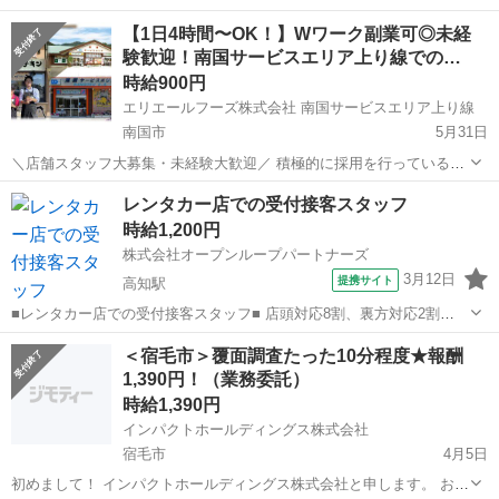
で、今がチャンス！！！ ★こちらの求人情報は、ジモティーが事前に
高知
南国市
その他
スタッフ
【1日4時間〜OK！】Wワーク副業可◎未経
審査を行っております。 ★オススメのポイント★ 色々な事情に合わせ
験歓迎！南国サービスエリア上り線での…
た働き方が可能...
時給900円
エリエールフーズ株式会社 南国サービスエリア上り線
南国市
5月31日
＼店舗スタッフ大募集・未経験大歓迎／ 積極的に採用を行っているの
で、今がチャンス！！！ ★こちらの求人情報は、ジモティーが事前に
高知
南国市
その他
スタッフ
レンタカー店での受付接客スタッフ
審査を行っております。 ★オススメのポイント★ 色々な事情に合わせ
時給1,200円
た働き方が可能...
株式会社オープンループパートナーズ
3月12日
提携サイト
高知駅
■レンタカー店での受付接客スタッフ■ 店頭対応8割、裏方対応2割
【店頭対応】 ・予約受付やお客様からの問い合わせ対応 ・貸出：お客
高知
高知市
高知駅
その他
＜宿毛市＞覆面調査たった10分程度★報酬
様の予約確認や免許証確認、貸出時の注意事項の説明、契約書の説
1,390円！（業務委託）
明、車への案内等 返却：傷...
時給1,390円
インパクトホールディングス株式会社
宿毛市
4月5日
初めまして！ インパクトホールディングス株式会社と申します。 お仕