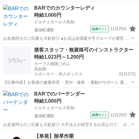
い、でも何から始めたらいいか分からない。 そんな方におすすめなの
高知
高知市
その他
ライバー
BARでのカウンターレディ
がライブ配信。 スマホさえあれば、自分のペースで働けて、人との...
時給3,000円
ドルチェガールズ高知
11月25日
提携サイト
蓮池町通駅
お友達同士のご応募も大歓迎◎ ●お店は全国最大手グループが運営 法
令順守。安全で働きやすい環境を 提供しています。 初めての方もご安
高知
高知市
蓮池町通駅
その他
接客スタッフ・無資格可のインストラクター
心ください◎ 【お仕事内容】 ★簡単なお酒の作成 ★楽しくおしゃべ
時給1,023円～1,200円
り ・・・この2つだけ...
カーブス南国ごめん
高知県
スポンサー：求人ボックス
01月27日
【仕事内容】お客様の健康管理 ・受付・接客 ・運動のサポート 運動
メニューはマシンを順番に使う サーキットトレーニングとストレッチ
アルバイト・パート
BARでのバーテンダー
のみ レッスンはないので未経験でも安心 各種研修制度も充実働き方は
時給3,000円
自分次第。 マイペースさんもキャリ...
ドルチェガールズ高知
11月20日
提携サイト
蓮池町通駅
お友達同士のご応募も大歓迎◎ 大手法人が経営するお店なので、 ガー
ルズバー初心者さんにもオススメ♪ お酒に詳しくない方やお酒を飲む
高知
高知市
蓮池町通駅
その他
【単発】除草作業
のが苦手な方もOK！ ＼バーテンダー募集中／ 簡単なお酒を作って、