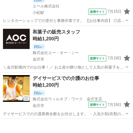
エール株式会社
7月15日
提携サイト
小松駅
レンタカーショップでの受付と事務作業です。 【お仕事内容】 ◎店頭
や電話での予約受付 ◎精算の手続き ◎システムへのデータ入力 ◎車
石川
小松駅
その他
和菓子の販売スタッフ
内のカンタンな清掃 ◎車の受け渡し →お店の前に車を移動するなど多
時給1,200円
少の運転業務があります ...
日払い
株式会社エー・オー・シー
7月19日
提携サイト
金沢市
＼金沢駅構内でのお仕事！／ お土産や贈り物として人気の和菓子を販
売するお仕事です。 主なお仕事内容は… ◆ 商品の陳列・品出し お客
石川
金沢市
その他
デイサービスでの介護のお仕事
様が手に取りやすいように商品を並べたり、補充を行います。 ◆ レ
時給1,200円
ジ・接客対応 笑顔でお...
日払い
株式会社ウィルオブ・ワーク 金沢支店
7月19日
提携サイト
金沢市
デイサービスでの介護業務全般をお任せします。 ・入浴介助(衣類の着
脱補助、洗髪、洗顔、体洗い補助など) ・食事介助(食事摂取のサポー
石川
金沢市
その他
ト、声掛け、見守り、配膳など) ・排泄介助(トイレへの誘導、見守
り、おむつ交換など) ・環...