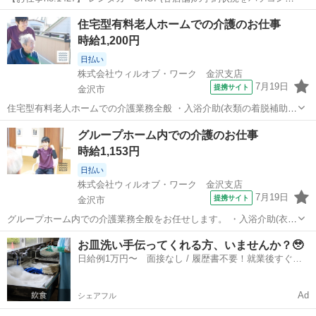
確認し、各店舗に指示をするお仕事です♪ 管理センタ—事務所でのデ
石川
金沢市
その他
住宅型有料老人ホームでの介護のお仕事
スクワーク業務なので、車両の運転業務は一切ございません♪またレン
時給1,200円
タカーの洗車・社内清...
日払い
株式会社ウィルオブ・ワーク 金沢支店
7月19日
提携サイト
金沢市
住宅型有料老人ホームでの介護業務全般 ・入浴介助(衣類の着脱補助、
洗髪、洗顔、体洗い補助など) ・食事介助(食事摂取のサポート、声掛
石川
金沢市
その他
グループホーム内での介護のお仕事
け、見守り、配膳など) ・排泄介助(トイレへの誘導、見守り、おむつ
時給1,153円
交換など) ・環境整備(...
日払い
株式会社ウィルオブ・ワーク 金沢支店
7月19日
提携サイト
金沢市
グループホーム内での介護業務全般をお任せします。 ・入浴介助(衣類
の着脱補助、洗髪、洗顔、体洗い補助など) ・食事介助(食事摂取のサ
石川
金沢市
その他
お皿洗い手伝ってくれる方、いませんか？🥹
ポート、声掛け、見守り、配膳など) ・排泄介助(トイレへの誘導、見
日給例1万円〜 面接なし / 履歴書不要！就業後すぐに
守り、おむつ交換など) ...
お給料がもらえる✨
Ad
シェアフル