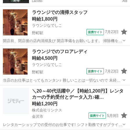
Ad
Lacotto
ラウンジでの清掃スタッフ
時給1,800円
ラウンジなでしこ
7月23日
提携サイト
野町駅
開店前、閉店後の店内清掃及び 開店準備をお願いします。 掃除機をか
けたり机などを拭いたり するだけの簡単なお仕事です。 営業中は机を
石川
金沢市
野町駅
その他
ラウンジでのフロアレディ
拭いたりトイレの チェック清掃などがメインになります。 清掃経験が
時給4,500円
ない方にも丁寧に ご説明...
ラウンジなでしこ
7月23日
提携サイト
野町駅
当店のお仕事はとってもカンタン♪ 難しいことは一切ないので 未経験
者さんでもスグに覚えること ができますよ！ あなたにお任せするの
石川
金沢市
野町駅
その他
＼20～40代活躍中／【時給1,200円】レンタ
は… ・簡単なドリンクを作ってご提供 ・お客様と楽しくおしゃべり
カーの予約受付とデータ入力♪確…
たったのコレだけ！ もし...
時給1,200円
株式会社リンクス
5月9日
提携サイト
金沢市
レンタカーショップでの受付のお仕事です! シフト勤務ですがプライベ