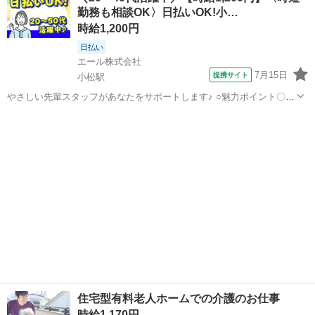
勤務も相談OK〉日払いOK!小…
お仕事です。難しい知識は一...
時給1,200円
日払い
エール株式会社
7月15日
提携サイト
小松駅
やさしい先輩スタッフがあなたをサポートします♪ ○魅力ポイント〇 ○
先輩スタッフによる丁寧なサポート 慣れない作業でも安心。先輩が付
石川
小松駅
その他
き添い、ていねいに指導します。 ○多様なバックグラウンドを持つ
方々が活躍する...
住宅型有料老人ホームでの介護のお仕事
時給1,170円