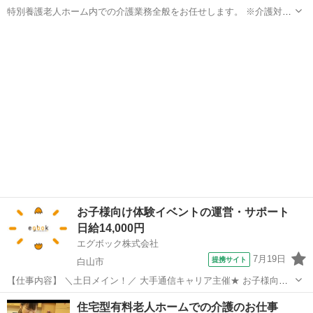
特別養護老人ホーム内での介護業務全般をお任せします。 ※介護対象
は要介護3以上の高齢者となります。 ・入浴介助(衣類の着脱補助、洗
石川
金沢市
その他
髪、洗顔、体洗い補助など) ・食事介助(食事摂取のサポート、声掛
け、見守り、配膳など) ・排泄...
お子様向け体験イベントの運営・サポート
日給14,000円
エグボック株式会社
7月19日
提携サイト
白山市
【仕事内容】 ＼土日メイン！／ 大手通信キャリア主催★ お子様向け
イベントの運営サポートをお任せします！ 商業施設やショッピングモ
石川
白山市
その他
住宅型有料老人ホームでの介護のお仕事
ール内の特設会場で、ご家族連れのお客様に楽しんでいただくための