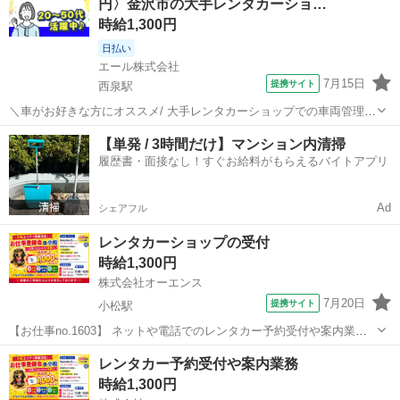
円〉金沢市の大手レンタカーショ…
にのびのびと楽しみ...
時給1,300円
日払い
エール株式会社
7月15日
提携サイト
西泉駅
＼車がお好きな方にオススメ/ 大手レンタカーショップでの車両管理の
お仕事です! 【お仕事内容】 ▼車の洗車や清掃 ▼各店舗へレンタカー
石川
西泉駅
その他
【単発 / 3時間だけ】マンション内清掃
手配の段取り ▼店舗と従業員のマネジメント業務 ▼パソコン作業 最
履歴書・面接なし！すぐお給料がもらえるバイトアプリ
初は配車や洗車などの...
Ad
シェアフル
レンタカーショップの受付
時給1,300円
株式会社オーエンス
7月20日
提携サイト
小松駅
【お仕事no.1603】 ネットや電話でのレンタカー予約受付や案内業務
です。配車手配や受け渡し時のご説明など、人と係るお仕事です。レ
石川
小松市
小松駅
その他
レンタカー予約受付や案内業務
ンタカーの移動業務も多少ございます。 ☆今なら入社キャンペーン3
時給1,300円
万円プレゼント中！ 20代...