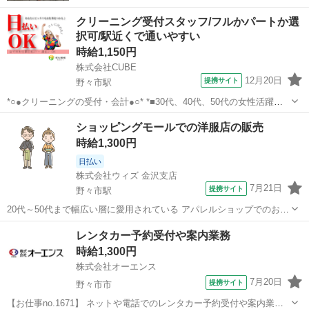
クリーニング受付スタッフ/フルかパートか選
択可/駅近くで通いやすい
時給1,150円
株式会社CUBE
12月20日
提携サイト
野々市駅
*○●クリーニングの受付・会計●○* *■30代、40代、50代の女性活躍中*
*■軽作業で未経験でも安心* *■人と関わりながら楽しくお仕事OK* *■8
石川
野々市市
野々市駅
その他
ショッピングモールでの洋服店の販売
ｈor休憩なし4ｈで選べる* 【お仕事内容】 お客様が持ってこら...
時給1,300円
日払い
株式会社ウィズ 金沢支店
7月21日
提携サイト
野々市駅
20代～50代まで幅広い層に愛用されている アパレルショップでのお仕
事です。 服のジャンルはフレンチトラッド(きれいめカジュアル)で
石川
白山市
野々市駅
その他
レンタカー予約受付や案内業務
す。 レディース・メンズの両方の取扱があります。 【具体的な仕事内
時給1,300円
容】 ●レジや店舗在庫か...
株式会社オーエンス
7月20日
提携サイト
野々市市
【お仕事no.1671】 ネットや電話でのレンタカー予約受付や案内業務