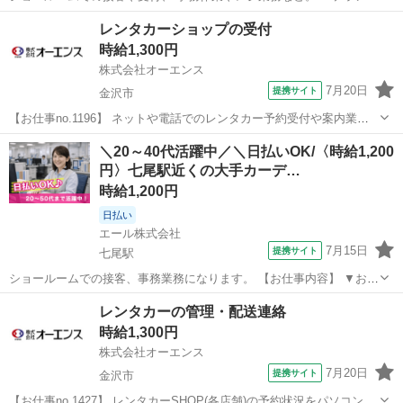
スタッフや仲間が しっかりとお教えしますので 未経験の方でも安心！
石川
羽咋市
羽咋駅
その他
レンタカーショップの受付
＼パソコンスキルがあればOK＊ 事務職デビューにも ／ アルバイト,パ
時給1,300円
ート ☆制...
株式会社オーエンス
7月20日
提携サイト
金沢市
【お仕事no.1196】 ネットや電話でのレンタカー予約受付や案内業務
です。配車手配や受け渡し時のご説明など、人と係るお仕事です。 ※
石川
金沢市
その他
＼20～40代活躍中／＼日払いOK/〈時給1,200
運転業務はございません。 ☆今なら入社キャンペーン3万円プレゼン
円〉七尾駅近くの大手カーデ…
ト中！ ☆20代～40代...
時給1,200円
日払い
エール株式会社
7月15日
提携サイト
七尾駅
ショールームでの接客、事務業務になります。 【お仕事内容】 ▼お客
様のお出迎え、お見送り ▼お茶出し ▼商品やキャンペーンの説明 ▼
石川
七尾駅
その他
レンタカーの管理・配送連絡
関係部署へのご案内 ▼清掃やかんたんな事務処理 など 【給与】 時給
時給1,300円
1,200円 【休...
株式会社オーエンス
7月20日
提携サイト
金沢市
【お仕事no.1427】 レンタカーSHOP(各店舗)の予約状況をパソコンで