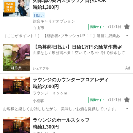
火葬場の案内スタッフ／日払いOK
日及び時間を予め『その他ご要望』にご記入下さい。 (平日9:00〜
時給1,300円
18:00内に限る) 面...
日払い
綜合キャリアオプション
7月21日
提携サイト
白山市
［ここがポイント！］ 【経験者×ブラッシュUP！！】適度に残業あっ
て稼げる！ジブンらしく・髪型自由♪ ［お仕事内容］ 【業務内容詳
石川
白山市
その他
【急募/即日払い】日給1万円の除草作業🌿
細】斎場の運営をしていただきます。 ・電話応対・ご遺族の方や参列
面接なし / 履歴書不要！空いている日づけで検索して即
者の方へのご案内・火葬補助・...
日はたらける✨
Ad
シェアフル
ラウンジのカウンターフロアレディ
時給2,000円
ラウンジ Ｒｏｏｍ
7月21日
提携サイト
小松駅
お客様と楽しくお話ししながら、美味しいお酒を提供しています。 ゆ
ったりとした時間を楽しめるラウンジ！ 大人の女性がお仕事をするの
石川
小松市
小松駅
その他
ラウンジのホールスタッフ
にピッタリですよ◎ 店内の雰囲気や客層の良さだけでなく、働きやす
時給1,300円
さも抜群♪ 貸衣装のお洋服か...