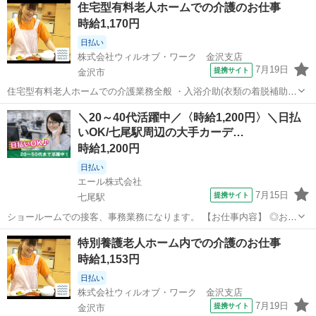
住宅型有料老人ホームでの介護のお仕事
時給1,170円
日払い
株式会社ウィルオブ・ワーク 金沢支店
7月19日
提携サイト
金沢市
住宅型有料老人ホームでの介護業務全般 ・入浴介助(衣類の着脱補助、
洗髪、洗顔、体洗い補助など) ・食事介助(食事摂取のサポート、声掛
石川
金沢市
その他
＼20～40代活躍中／〈時給1,200円〉＼日払
け、見守り、配膳など) ・排泄介助(トイレへの誘導、見守り、おむつ
いOK/七尾駅周辺の大手カーデ…
交換など) ・環境整備(居...
時給1,200円
日払い
エール株式会社
7月15日
提携サイト
七尾駅
ショールームでの接客、事務業務になります。 【お仕事内容】 ◎お客
様のお出迎え、お見送り ◎お茶出し ◎商品やキャンペーンの説明 ◎
石川
七尾駅
その他
特別養護老人ホーム内での介護のお仕事
関係部署へのご案内 ◎清掃やカンタンな事務処理 など 【給与】 時給
時給1,153円
1,200円 【休...
日払い
株式会社ウィルオブ・ワーク 金沢支店
7月19日
提携サイト
金沢市