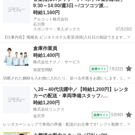
の現場に行ってお仕事をしていただきます。語学力を活かして働けま
9:30～14:00/週3日～/コツコツ派…
すよ♪ 【仕事内容】 ・...
時給1,160円
アルコット株式会社
石川県
スポンサー：求人ボックス
07月23日
【仕事内容】職種名:ビジネスホテル客室清掃(入社日の相談できます)
勤務地:アパホテル金沢駅前(金沢市) 雇用形態:パート・アルバイト(長
アルバイト・パート
倉庫作業員
期) 給与:時給1160円 勤務:9:30～14:00/週3日～OK/土日祝を含めてのシ
時給1,400円
フト...
株式会社テクノ・サービス
7月22日
提携サイト
加賀笠間駅
切断された鋼材を入れ物に入れたり、並べる作業をお願いします。(派
遣) お弁当注文できます♪クレーンの資格をお持ちの方尚良し、入職後
石川
白山市
加賀笠間駅
その他
＼20～40代活躍中／【時給1,200円】レンタ
取得でもOKです。 先輩スタッフのサポートあり◎少しずつ慣れてい
カーの配送・車両準備スタッフ♪…
ける環境です！車・バイク通勤可...
時給1,200円
株式会社リンクス
5月9日
提携サイト
金沢市
レンタカーショップで車両の準備・配送のお仕事です! シフト勤務です
がプライベートも充実できます。 面接時間のご希望がある場合は候補
石川
金沢市
その他