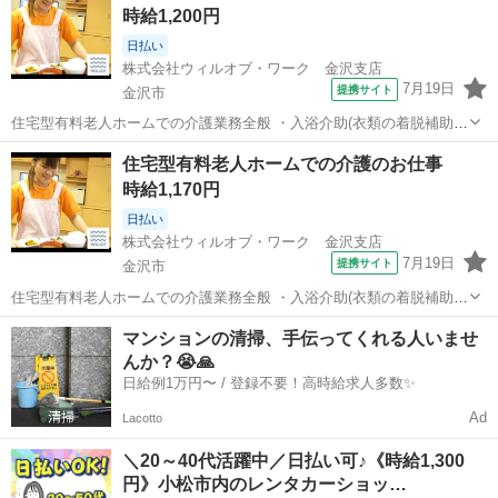
時給1,200円
お仕事です。難しい知識は一...
日払い
株式会社ウィルオブ・ワーク 金沢支店
7月19日
提携サイト
金沢市
住宅型有料老人ホームでの介護業務全般 ・入浴介助(衣類の着脱補助、
洗髪、洗顔、体洗い補助など) ・食事介助(食事摂取のサポート、声掛
石川
金沢市
その他
住宅型有料老人ホームでの介護のお仕事
け、見守り、配膳など) ・排泄介助(トイレへの誘導、見守り、おむつ
時給1,170円
交換など) ・環境整備(居...
日払い
株式会社ウィルオブ・ワーク 金沢支店
7月19日
提携サイト
金沢市
住宅型有料老人ホームでの介護業務全般 ・入浴介助(衣類の着脱補助、
洗髪、洗顔、体洗い補助など) ・食事介助(食事摂取のサポート、声掛
石川
金沢市
その他
マンションの清掃、手伝ってくれる人いませ
け、見守り、配膳など) ・排泄介助(トイレへの誘導、見守り、おむつ
んか？😭🙏
交換など) ・環境整備(居...
日給例1万円〜 / 登録不要！高時給求人多数✨
Ad
Lacotto
＼20～40代活躍中／日払い可♪《時給1,300
円》小松市内のレンタカーショッ…