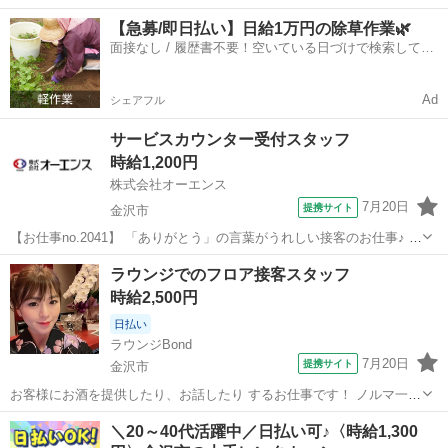
です。配車手配や受け渡し時のご説明など、人と係るお仕事です。レ
石川
野々市市
その他
【急募/即日払い】日給1万円の除草作業🌿
ンタカーの移動業務も多少ございます。 ☆今なら入社キャンペーン3
面接なし / 履歴書不要！空いている日づけで検索して即
万円プレゼント中！ 20...
日はたらける✨
Ad
シェアフル
サービスカウンター受付スタッフ
時給1,200円
株式会社オーエンス
7月20日
提携サイト
金沢市
【お仕事no.2041】 「ありがとう」の言葉がうれしい接客のお仕事♪ 店
内のご案内やギフト包装、商品券販売、ポイントカードの受付など、
石川
金沢市
その他
ラウンジでのフロア接客スタッフ
お客様をサポートするサービスカウンターでのお仕事です。 派遣社員
時給2,500円
■各種保険完備 ...
日払い
ラウンジBond
7月20日
提携サイト
金沢市
お客様にお酒を提供したり、お話したり するお仕事です！ ノルマ一切
なし♪ お酒が飲めなくてもＯＫ♪ 未経験でも安心♪ベテランのママが し
石川
金沢市
その他
＼20～40代活躍中／日払い可♪〈時給1,300
っかりとお教えします。型に ハマったお仕事ではございません。 一緒