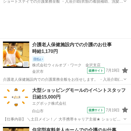
ショートステイでの介護業務全般 ・入浴介助(衣類の着脱補助、洗髪、
洗顔、体洗い補助など) ・食事介助(食事摂取のサポート、声掛け、見
石川
小松市
その他
守り、配膳など) ・排泄介助(トイレへの誘導、見守り、おむつ交換な
ど) ・環境整備(居室内...
介護老人保健施設内での介護のお仕事
時給1,170円
日払い
株式会社ウィルオブ・ワーク 金沢支店
7月19日
提携サイト
金沢市
介護老人保健施設内での介護業務全般をお任せします。 ・入浴介助(衣
類の着脱補助、洗髪、洗顔、体洗い補助など) ・食事介助(食事摂取の
石川
金沢市
その他
大型ショッピングモールのイベントスタッフ
サポート、声掛け、見守り、配膳など) ・排泄介助(トイレへの誘導、
日給15,000円
見守り、おむつ交換など)...
エグボック株式会社
7月19日
提携サイト
白山市
【仕事内容】 ＼土日メイン！／ 大手携帯キャリア主催★ ショッピン
グモールでのPRイベント運営・案内スタッフ募集！ 商業施設やショッ
石川
白山市
その他
住宅型有料老人ホームでの介護のお仕事
ピングモール内の特設会場で、ご来店されたお客様に元気よくお声が