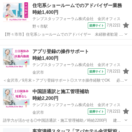
ートも充実できます。 ・予約されたお客様に対して来店時に内容の確
石川
金沢市
その他
住宅系ショールームでのアドバイザー業務
認や免許証の確認業務 ・WEB及び電話予約対応 ・お客様情報のデー
時給1,400円
タ入力(文字入力程度のPC...
テンプスタッフフォーラム株式会社 金沢オフィス
7月22日
提携サイト
野々市駅
【野々市市】住宅系ショールームでのアドバイザー 未経験者歓迎
木の香りがするとても綺麗なショールームです！時間固定で、17時45
石川
野々市市
野々市駅
その他
分には退社可能♪ 火曜・水曜の2連休♪直接雇用に切り替わった実績も
アプリ登録の操作サポート
あります！研修期間は3ヶ月...
時給1,400円
テンプスタッフフォーラム株式会社 金沢オフィス
7月22日
提携サイト
金沢市
＜金沢市／9月末＞アプリ登録サポート◎スマホ操作経験でOK 必要
な経験はスマホ操作だけ！手順に沿ってアプリ登録のお手伝い♪金沢市
石川
金沢市
その他
中国語通訳と施工管理補助
内複数個所で募集！お近くの場所をご案内します◎雇用保険のみの加
時給2,200円
入なので扶養内で働けます！内灘...
テンプスタッフフォーラム株式会社 金沢オフィス
7月22日
提携サイト
金沢市
語学力が活かせる◎中国語通訳・施工管理補助／時給2200円 建設
現場での中国語と日本語の通訳・施工管理補助のお仕事です！北陸3県
石川
金沢市
その他
客室清掃スタッフ「アパホテル金沢駅前」