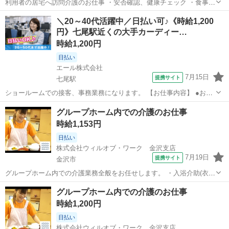
利用者の居宅へ訪問介護のお仕事 ・安否確認、健康チェック ・食事、
入浴、移動、排泄などの身体介助 ・掃除、洗濯、調理、配食、ゴミ出
石川
金沢市
その他
＼20～40代活躍中／日払い可♪《時給1,200
しなどの生活援助 ・通院・外出介助 ・服薬介助 など 「できるか不
円》七尾駅近くの大手カーディー…
安・・・」 「未経験者だ...
時給1,200円
日払い
エール株式会社
7月15日
提携サイト
七尾駅
ショールームでの接客、事務業務になります。 【お仕事内容】 ●お客
様のお出迎え、お見送り ●お茶出し ●商品やキャンペーンの説明 ●関
石川
七尾駅
その他
グループホーム内での介護のお仕事
係部署へのご案内 ●清掃やかんたんな事務処理 など 【給与】 時給
時給1,153円
1,200円 【休...
日払い
株式会社ウィルオブ・ワーク 金沢支店
7月19日
提携サイト
金沢市
グループホーム内での介護業務全般をお任せします。 ・入浴介助(衣類
の着脱補助、洗髪、洗顔、体洗い補助など) ・食事介助(食事摂取のサ
石川
金沢市
その他
グループホーム内での介護のお仕事
ポート、声掛け、見守り、配膳など) ・排泄介助(トイレへの誘導、見
時給1,200円
守り、おむつ交換など) ...
日払い
株式会社ウィルオブ・ワーク 金沢支店