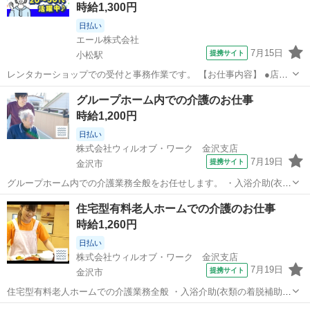
時給1,300円
日払い
エール株式会社
7月15日
提携サイト
小松駅
レンタカーショップでの受付と事務作業です。 【お仕事内容】 ●店頭
や電話での予約受付 ●精算の手続き ●システムへのデータ入力 ●車内
石川
小松駅
その他
グループホーム内での介護のお仕事
のかんたんな清掃 ●車の受け渡し →お店の前に車を移動するなど多少
時給1,200円
の運転業務があります ...
日払い
株式会社ウィルオブ・ワーク 金沢支店
7月19日
提携サイト
金沢市
グループホーム内での介護業務全般をお任せします。 ・入浴介助(衣類
の着脱補助、洗髪、洗顔、体洗い補助など) ・食事介助(食事摂取のサ
石川
金沢市
その他
住宅型有料老人ホームでの介護のお仕事
ポート、声掛け、見守り、配膳など) ・排泄介助(トイレへの誘導、見
時給1,260円
守り、おむつ交換など) ...
日払い
株式会社ウィルオブ・ワーク 金沢支店
7月19日
提携サイト
金沢市
住宅型有料老人ホームでの介護業務全般 ・入浴介助(衣類の着脱補助、
洗髪、洗顔、体洗い補助など) ・食事介助(食事摂取のサポート、声掛
石川
金沢市
その他