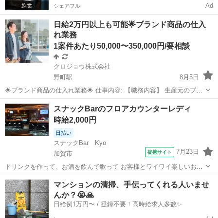
Ad
シェアフル
日給2万円以上も可能🌟ブランド商品の仕入
れ業務
1案件あたり50,000〜350,000円/要相談
クロジョウ株式会社
野町駅
8月5日
🌟ブランド商品の仕入れ業務🌟 仕事内容: 【職務内容】 生産元のブラ
ンド店舗に訪問して頂き、指定した商品を買い付けして頂くお仕事に
石川
金沢市
野町駅
その他
仕入れ
スナックBarのフロアカウンターレディ
なります！ 【☆１日の流れ】 11:00〜18:00の好きな時間に仕入れ先店
時給2,000円
舗へ訪問(基...
日払い
スナックBar Kyo
7月23日
提携サイト
加賀市
ドリンクを作って、お酒を飲んで歌って お客様とワイワイ楽しいお話
をするだけ♪ もちろん、お酒が飲めなくても問題ないです！ 一切経験
石川
加賀市
その他
マンションの清掃、手伝ってくれる人いませ
がなくても体験入店からスタート♪ どんなことでも気軽にご相談下さ
んか？😭🙏
い。 Q.接客業の経験がな...
日給例1万円〜 / 登録不要！高時給求人多数✨