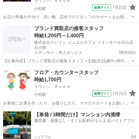
ラウンジ Ｒｏｏｍ
7月21日
提携サイト
小松駅
お店の準備や片付け、洗い物、店内でのスタッフのサポートをお願い
します。 ※日によっては女の子の送迎もお願いします。 多様な働き方
石川
小松市
小松駅
その他
ブランド買取店の接客スタッフ
が可能なのでWワークにもピッタリ！ ☆お昼の仕事・学業優先で無理
時給1,200円～1,400円
のない程度で働けてプライベート...
株式会社クレイン ジュエルカフェ イオンモール白山店
石川県
スポンサー：求人ボックス
08月04日
【仕事内容】ブランド買取店の接客スタッフ <主婦(夫)活躍中>95%が
未経験スタート 座って接客 フルタイム大歓迎 データ入力あり / <働く
アルバイト・パート
フロア・カウンタースタッフ
全スタッフさんに聞いてみた> ・ジュエルカフェに決めた理由 ・おす
時給1,700円
すめポイント TOP5...
ラウンジ Ｒｏｏｍ
7月21日
提携サイト
小松駅
お客様にお酒を作ったり、お喋りしたり、ママのサポートをお願いし
ます。 お客様と1対1の接客というよりも、気さくなママと女の子みん
石川
小松市
小松駅
その他
【単発 / 3時間だけ】マンション内清掃
なでおもてなしするスタイルなので安心してできます♪ みんな優しく
履歴書・面接なし！すぐお給料がもらえるバイトアプリ
いい子ばかりです! 働きや...
Ad
シェアフル