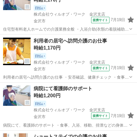
日払い
株式会社ウィルオブ・ワーク 金沢支店
7月19日
提携サイト
金沢市
住宅型有料老人ホームでの介護業務全般 ・入浴介助(衣類の着脱補助、
洗髪、洗顔、体洗い補助など) ・食事介助(食事摂取のサポート、声掛
石川
金沢市
その他
利用者の居宅へ訪問介護のお仕事
け、見守り、配膳など) ・排泄介助(トイレへの誘導、見守り、おむつ
時給1,170円
交換など) ・環境整備(居...
日払い
株式会社ウィルオブ・ワーク 金沢支店
7月19日
提携サイト
金沢市
利用者の居宅へ訪問介護のお仕事 ・安否確認、健康チェック ・食事、
入浴、移動、排泄などの身体介助 ・掃除、洗濯、調理、配食、ゴミ出
石川
金沢市
その他
病院にて看護師のサポート
しなどの生活援助 ・通院・外出介助 ・服薬介助 など 「できるか不
時給1,200円
安・・・」 「未経験者だ...
日払い
株式会社ウィルオブ・ワーク 金沢支店
7月19日
提携サイト
金沢市
病院にて、看護師のサポート ・食事、入浴、移動、排泄などの身体介
助 ・病室のシーツ交換、清掃、環境整備 ・事務作業の補助業務 ・伝
石川
金沢市
その他
ショートステイでの介護のお仕事