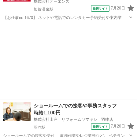
株式会社オーエンス
7月20日
提携サイト
加賀温泉駅
【お仕事no.1670】 ネットや電話でのレンタカー予約受付や案内業務
です。配車手配や受け渡し時のご説明など、人と係るお仕事です。レ
石川
加賀市
加賀温泉駅
その他
ンタカーの移動業務も多少ございます。 ☆今なら入社キャンペーン3
万円プレゼント中！ 20...
ショールームでの接客や事務スタッフ
時給1,100円
株式会社山岸 リフォームヤマキシ 羽咋店
7月20日
提携サイト
羽咋駅
ショールームでの接客や受付、 事務作業やレジ業務など。 ベテランの