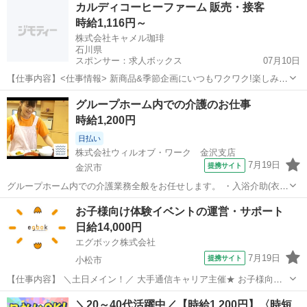
カルディコーヒーファーム 販売・接客
け、見守り、配膳など) ・排泄介助(トイレへの誘導、見守り、おむつ
時給1,116円～
交換など) ・環境整備(居...
株式会社キャメル珈琲
石川県
スポンサー：求人ボックス
07月10日
【仕事内容】<仕事情報> 新商品&季節企画にいつもワクワク!楽しみな
がら働ける学校後に短時間も可能扶養内OK<接客・販売未経験OK!>
アルバイト・パート
グループホーム内での介護のお仕事
・<一歩入れば世界の市場。活気あるお店の仲間を募集> 世界中の食品
時給1,200円
に囲まれ、お気に入りを提案す...
日払い
株式会社ウィルオブ・ワーク 金沢支店
7月19日
提携サイト
金沢市
グループホーム内での介護業務全般をお任せします。 ・入浴介助(衣類
の着脱補助、洗髪、洗顔、体洗い補助など) ・食事介助(食事摂取のサ
石川
金沢市
その他
お子様向け体験イベントの運営・サポート
ポート、声掛け、見守り、配膳など) ・排泄介助(トイレへの誘導、見
日給14,000円
守り、おむつ交換など) ...
エグボック株式会社
7月19日
提携サイト
小松市
【仕事内容】 ＼土日メイン！／ 大手通信キャリア主催★ お子様向け
イベントの運営サポートをお任せします！ 商業施設やショッピングモ
石川
小松市
その他
＼20～40代活躍中／【時給1,200円】〈時短
ール内の特設会場で、ご家族連れのお客様に楽しんでいただくための