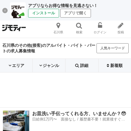
アプリならお得な情報を見逃さない！
インストール
アプリで開く
石川県
検索
ログイン
投稿
石川県のその他(接客)のアルバイト・バイト・パー
人気キーワード
トの求人募集情報
エリア
ジャンル
詳細
新着順
お皿洗い手伝ってくれる方、いませんか？🥹
日給例1万円〜 面接なし / 履歴書不要！就業後すぐに
お給料がもらえる✨