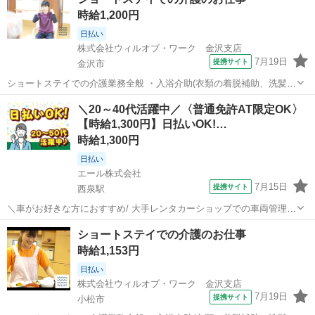
票やカルテの運搬 ・備品、器具の確認 など 「できるか不安・・・」
時給1,200円
「未経験者だけど大丈夫か...
日払い
株式会社ウィルオブ・ワーク 金沢支店
7月19日
提携サイト
金沢市
ショートステイでの介護業務全般 ・入浴介助(衣類の着脱補助、洗髪、
洗顔、体洗い補助など) ・食事介助(食事摂取のサポート、声掛け、見
石川
金沢市
その他
＼20～40代活躍中／〈普通免許AT限定OK〉
守り、配膳など) ・排泄介助(トイレへの誘導、見守り、おむつ交換な
【時給1,300円】日払いOK!…
ど) ・環境整備(居室内...
時給1,300円
日払い
エール株式会社
7月15日
提携サイト
西泉駅
＼車がお好きな方におすすめ/ 大手レンタカーショップでの車両管理の
業務です! 【お仕事内容】 ◎車の洗車や清掃 ◎各店舗へレンタカー手
石川
西泉駅
その他
ショートステイでの介護のお仕事
配の段取り ◎店舗と従業員のマネジメント業務 ◎パソコン作業 最初
時給1,153円
は配車や洗車などの基...
日払い
株式会社ウィルオブ・ワーク 金沢支店
7月19日
提携サイト
小松市