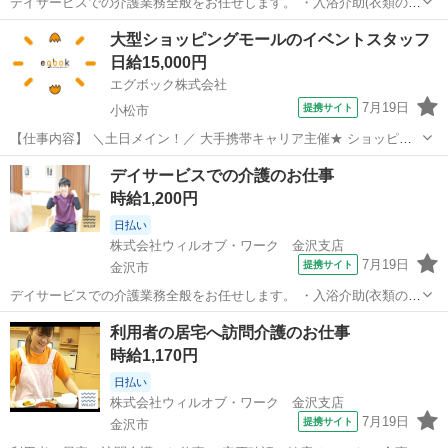
デイサービスでの介護業務全般をお任せします。 ・入浴介助(衣類の着
脱補助、洗髪、洗顔、体洗い補助など) ・食事介助(食事摂取のサポー
石川
金沢市
その他
大型ショッピングモールのイベントスタッフ
ト、声掛け、見守り、配膳など) ・排泄介助(トイレへの誘導、見守
日給15,000円
り、おむつ交換など) ・環...
エグボック株式会社
7月19日
提携サイト
小松市
【仕事内容】 ＼土日メイン！／ 大手携帯キャリア主催★ ショッピン
グモールでのPRイベント運営・案内スタッフ募集！ 商業施設やショッ
石川
小松市
その他
デイサービスでの介護のお仕事
ピングモール内の特設会場で、ご来店されたお客様に元気よくお声が
時給1,200円
けし、イベントブースへご案...
日払い
株式会社ウィルオブ・ワーク 金沢支店
7月19日
提携サイト
金沢市
デイサービスでの介護業務全般をお任せします。 ・入浴介助(衣類の着
脱補助、洗髪、洗顔、体洗い補助など) ・食事介助(食事摂取のサポー
石川
金沢市
その他
利用者の居宅へ訪問介護のお仕事
ト、声掛け、見守り、配膳など) ・排泄介助(トイレへの誘導、見守
時給1,170円
り、おむつ交換など) ・環...
日払い
株式会社ウィルオブ・ワーク 金沢支店
7月19日
提携サイト
金沢市