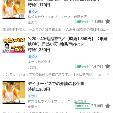
時給1,170円
けし、イベントブースへご案...
日払い
株式会社ウィルオブ・ワーク 金沢支店
7月19日
提携サイト
金沢市
住宅型有料老人ホームでの介護業務全般 ・入浴介助(衣類の着脱補助、
洗髪、洗顔、体洗い補助など) ・食事介助(食事摂取のサポート、声掛
石川
金沢市
その他
＼20～40代活躍中／【時給1,350円】〈未経
け、見守り、配膳など) ・排泄介助(トイレへの誘導、見守り、おむつ
験OK〉日払い可♪輪島市内のレ…
交換など) ・環境整備(居...
時給1,350円
日払い
エール株式会社
7月15日
提携サイト
穴水駅
レンタカーショップでの受付と事務作業です。 【お仕事内容】 ○店頭
や電話での予約受付 ○精算の手続き ○システムへのデータ入力 ○車内
石川
穴水駅
その他
デイサービスでの介護のお仕事
の簡単な清掃 ○車の受け渡し →お店の前に車を移動するなど多少の運
時給1,300円
転業務があります 【...
日払い
株式会社ウィルオブ・ワーク 金沢支店
7月19日
提携サイト
金沢市