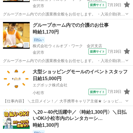
7月19日
提携サイト
金沢市
グループホーム内での介護業務全般をお任せします。 ・入浴介助(衣類
の着脱補助、洗髪、洗顔、体洗い補助など) ・食事介助(食事摂取のサ
石川
金沢市
その他
グループホーム内での介護のお仕事
ポート、声掛け、見守り、配膳など) ・排泄介助(トイレへの誘導、見
時給1,170円
守り、おむつ交換など) ...
日払い
株式会社ウィルオブ・ワーク 金沢支店
7月19日
提携サイト
金沢市
グループホーム内での介護業務全般をお任せします。 ・入浴介助(衣類
の着脱補助、洗髪、洗顔、体洗い補助など) ・食事介助(食事摂取のサ
石川
金沢市
その他
大型ショッピングモールのイベントスタッフ
ポート、声掛け、見守り、配膳など) ・排泄介助(トイレへの誘導、見
日給15,000円
守り、おむつ交換など) ...
エグボック株式会社
7月19日
提携サイト
小松市
【仕事内容】 ＼土日メイン！／ 大手携帯キャリア主催★ ショッピン
グモールでのPRイベント運営・案内スタッフ募集！ 商業施設やショッ
石川
小松市
その他
＼20～40代活躍中／〈時給1,300円〉＼日払
ピングモール内の特設会場で、ご来店されたお客様に元気よくお声が
いOK/小松市内のレンタカーシ…
けし、イベントブースへご案...
時給1,300円
日払い