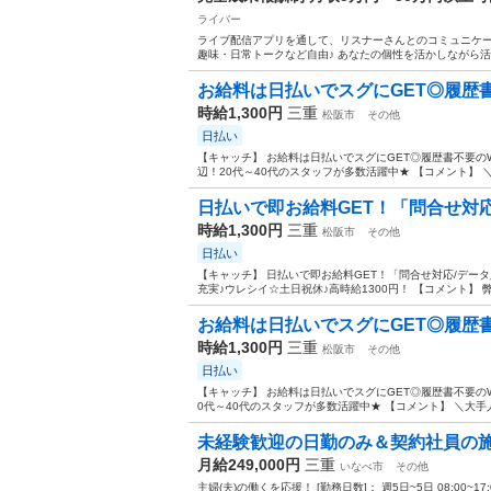
ライバー
ライブ配信アプリを通して、リスナーさんとのコミュニケー
趣味・日常トークなど自由♪ あなたの個性を活かしながら活動で
お給料は日払いでスグにGET◎履歴書不
時給1,300円
三重
松阪市
その他
日払い
【キャッチ】 お給料は日払いでスグにGET◎履歴書不要のW
辺！20代～40代のスタッフが多数活躍中★ 【コメント】 ＼
日払いで即お給料GET！「問合せ対応
時給1,300円
三重
松阪市
その他
日払い
【キャッチ】 日払いで即お給料GET！「問合せ対応/デ
充実♪ウレシイ☆土日祝休♪高時給1300円！ 【コメント】 
お給料は日払いでスグにGET◎履歴書不
時給1,300円
三重
松阪市
その他
日払い
【キャッチ】 お給料は日払いでスグにGET◎履歴書不要のW
0代～40代のスタッフが多数活躍中★ 【コメント】 ＼大手人
未経験歓迎の日勤のみ＆契約社員の
月給249,000円
三重
いなべ市
その他
主婦(夫)の働くを応援！ [勤務日数]： 週5日~5日 08:00~17:00/