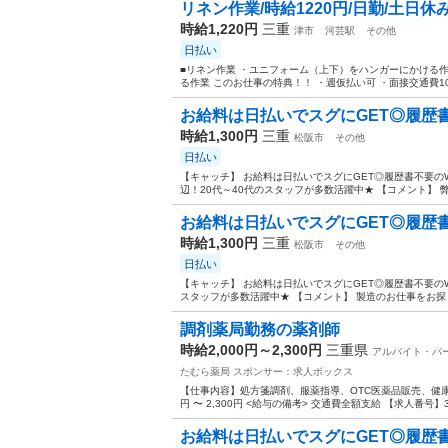
リネン作業/時給1220円/日勤/土日休
時給1,220円
三重
津市
河芸駅
その他
日払い
■リネン作業 ・ユニフォーム（上下）をハンガーにかける作
る作業 このお仕事の特典！！ ・週仮払い可 ・面接交通費100
お給料は日払いでスグにGET◎履歴書不
時給1,300円
三重
松阪市
その他
日払い
【キャッチ】 お給料は日払いでスグにGET◎履歴書不要のW
辺！20代～40代のスタッフが多数活躍中★ 【コメント】 
お給料は日払いでスグにGET◎履歴書不
時給1,300円
三重
松阪市
その他
日払い
【キャッチ】 お給料は日払いでスグにGET◎履歴書不要のW
スタッフが多数活躍中★ 【コメント】 製造のお仕事をお探し
調剤薬局勤務の薬剤師
時給2,000円～2,300円
三重県
アルバイト・パ
たむら薬局
スポンサー：求人ボックス
【仕事内容】処方箋調剤、服薬指導、OTC医薬品販売、健康相談
円 〜 2,300円 <給与の備考> 交通費全額支給 【求人番号】3
お給料は日払いでスグにGET◎履歴書不