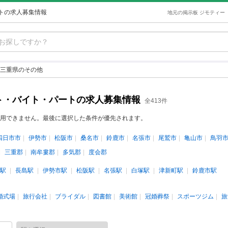
トの求人募集情報
地元の掲示板 ジモティー
三重県のその他
ト・バイト・パートの求人募集情報
全413件
用できません。最後に選択した条件が優先されます。
四日市市
伊勢市
松阪市
桑名市
鈴鹿市
名張市
尾鷲市
亀山市
鳥羽
三重郡
南牟婁郡
多気郡
度会郡
駅
長島駅
伊勢市駅
松阪駅
名張駅
白塚駅
津新町駅
鈴鹿市駅
婚式場
旅行会社
ブライダル
図書館
美術館
冠婚葬祭
スポーツジム
旅