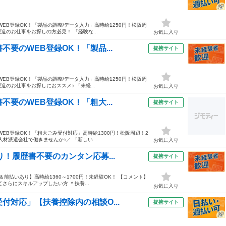
EB登録OK！「製品の調整/データ入力」高時給1250円！松阪周
造のお仕事をお探しの方必見！ 「経験な...
お気に入り
要のWEB登録OK！「製品...
提携サイト
EB登録OK！「製品の調整/データ入力」高時給1250円！松阪周
造のお仕事をお探しにおススメ♪ 「未経...
お気に入り
要のWEB登録OK！「粗大...
提携サイト
EB登録OK！「粗大ごみ受付対応」高時給1300円！松阪周辺！2
材派遣会社で働きませんか♪／ 「新しい...
お気に入り
り！履歴書不要のカンタン応募...
提携サイト
前払いあり】高時給1360～1700円！未経験OK！ 【コメント】
さらにスキルアップしたい方 ＊扶養...
お気に入り
付対応」【扶養控除内の相談O...
提携サイト