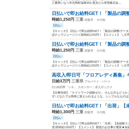
三重県いなべ市北勢町塩崎363 星光ビル管理株式会...
日払いで即お給料GET！「製品の調整
時給1,250円
三重
松阪市
その他
日払い
【キャッチ】 日払いで即お給料GET！「製品の調整/デー
ぼナシでジュージツ☆高時給1250円！ 【コメント】 ＼大手
日払いで即お給料GET！「製品の調整
時給1,250円
三重
松阪市
その他
日払い
【キャッチ】 日払いで即お給料GET！「製品の調整/デー
ぼナシでジュージツ☆高時給1250円！ 【コメント】 ＼大手
高収入/即日可「フロアレディ募集」
日給3万円
三重県
アルバイト・パート
CLUB四季「シキ」
スポンサー：求人ボックス
【仕事内容】「ナイトワーク経験ゼロ」 そんな方もどうか
す! どなたでも簡単に覚えられるような、シンプルなものばか
日払いで即お給料GET！「出荷」【未
時給1,300円
三重
松阪市
その他
日払い
【キャッチ】 日払いで即お給料GET！「出荷」【未経験ス
充!高時給1300円！ 【コメント】 製造のお仕事が豊富★未