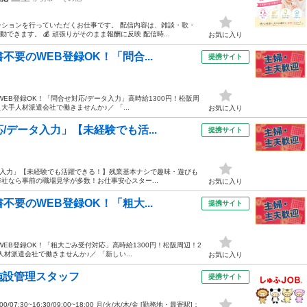
ションを行っていただくお仕事です。 配信内容は、雑談・歌・
きます。 💰 頑張りがそのまま報酬に反映 配信時...
お気に入り
要のWEB登録OK！「問合...
提携サイト
EB登録OK！「問合せ対応/データ入力」高時給1300円！松阪周
大手人材派遣会社で働きませんか♪／ 「...
お気に入り
/データ入力」【未経験でも活...
提携サイト
ータ入力」【未経験でも活躍できる！】残業基本ナシで趣味・遊びも
弊社なら事前の職場見学が多数！お仕事安心スター...
お気に入り
要のWEB登録OK！「粗大...
提携サイト
EB登録OK！「粗大ごみ受付対応」高時給1300円！松阪周辺！2
材派遣会社で働きませんか♪／ 「新しい...
お気に入り
施設管理スタッフ
提携サイト
07:30~16:30/09:00~18:00 月/火/水/木/金 [勤務地・最寄駅]：