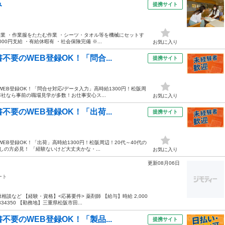
み
提携サイト
業 ・作業服をたたむ作業 ・シーツ・タオル等を機械にセットす
0円支給 ・有給休暇有 ・社会保険完備 ※...
お気に入り
要のWEB登録OK！「問合...
提携サイト
EB登録OK！「問合せ対応/データ入力」高時給1300円！松阪周
弊社なら事前の職場見学が多数！お仕事安心ス...
お気に入り
要のWEB登録OK！「出荷...
提携サイト
EB登録OK！「出荷」高時給1300円！松阪周辺！20代～40代の
の方必見！ 「経験ないけど大丈夫かな・...
お気に入り
更新08月06日
ート
など 【経験・資格】<応募要件> 薬剤師 【給与】時給 2,000
34350 【勤務地】三重県松阪市田...
要のWEB登録OK！「製品...
提携サイト