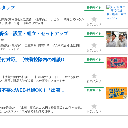
スタッフ
提携サイト
・顧客配車を含む回送業務 (全車両カーナビを 装備しているの
送、 配車・引き上げ業務 夕方以降...
お気に入り
守保全・設置・組立・セットアップ
提携サイト
の他
:30 [勤務地・最寄駅]： 三重県四日市市 UTエイム株式会社 近鉄四日
立・セットアッ...
お気に入り
付対応」【扶養控除内の相談O...
提携サイト
」【扶養控除内の相談OK！】未経験スタートOK！女性も多数カ
社なら事前の職場見学が多数！お仕事安心スタート★...
お気に入り
要のWEB登録OK！「出荷...
提携サイト
EB登録OK！「出荷」高時給1300円！松阪周辺！20代～40代の
におススメ♪ 「未経験でも出来る仕事な...
お気に入り