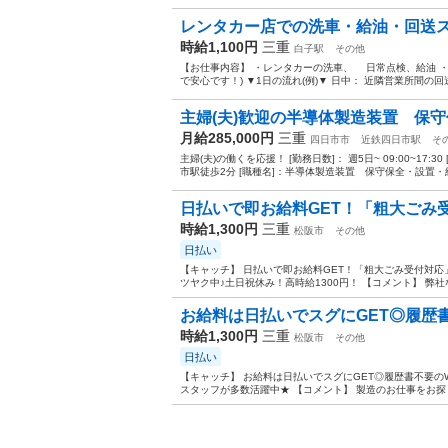
レンタカー店での洗車・給油・回送
時給1,100円
三重
白子駅
その他
【お仕事内容】 ・レンタカーの洗車、 日常点検、給油 
で安心です！) ▼1日の流れ(例)▼ 日中： 近隣営業所間の回
主婦(夫)歓迎の半導体製造装置 保
月給285,000円
三重
四日市市
近鉄四日市駅
そ
主婦(夫)の働くを応援！ [勤務日数]： 週5日~ 09:00~17
市駅徒歩2分 [職種名]：半導体製造装置 保守保全・設置・組
日払いで即お給料GET！「粗大ごみ受
時給1,300円
三重
松阪市
その他
日払い
【キャッチ】 日払いで即お給料GET！「粗大ごみ受付対応
ツヤク中♪土日祝休み！高時給1300円！ 【コメント】 弊
お給料は日払いでスグにGET◎履歴書不
時給1,300円
三重
松阪市
その他
日払い
【キャッチ】 お給料は日払いでスグにGET◎履歴書不要のW
スタッフが多数活躍中★ 【コメント】 製造のお仕事をお探し