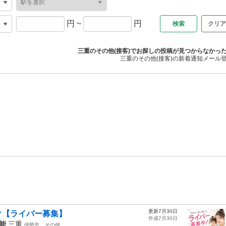
円
~
円
クリア
三重のその他(接客)でお探しの投稿が見つからなかっ
三重のその他(接客)の新着通知メール
更新7月30日
ク【ライバー募集】
作成7月30日
能
三重
伊勢市
その他