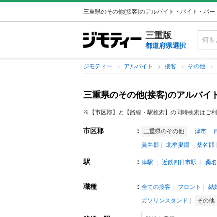
三重県のその他(接客)のアルバイト・バイト・パー
三重版
都道府県選択
ジモティー
アルバイト
接客
その他
三重県のその他(接客)のアルバイ
※【市区郡】と【路線・駅検索】の同時検索はご利
市区郡
：
三重県のその他
津市
員弁郡
北牟婁郡
桑名郡
駅
：
津駅
近鉄四日市駅
桑名
職種
：
全ての接客
フロント
結
ガソリンスタンド
その他