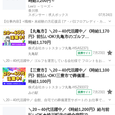
時給3,200円～
Lee'z ～リーズ～
香川県
スポンサー：求人ボックス
07月24日
【仕事内容】<職種> 未経験の方応援店 [ア・パ]1フロアレディ・カウ
ンターレディ(ナイトワーク系)、2店長・マネージャー候補(ナイトワー
アルバイト・パート
【丸亀市】＼20～40代活躍中／《時給1,170
ク系)、3ガールズバー・キャバクラ・スナックその他(ナイトワーク系)
円》前払いOK!丸亀市のゴルフ…
<雇用形態> アルバイ...
時給1,170円
株式会社ホットスタッフ丸亀-HSA52371
7月23日
提携サイト
丸亀駅
＼20～40代活躍中／ ゴルフを運営している会社様で フロントをお願
いします☆ ◎こんな方にオススメ ■ゴルフの好きな方 ■シフト制で働
香川
丸亀市
丸亀駅
その他
【三豊市】＼20～40代活躍中／《時給1,100
きたい方 ■長期で働きたい方
円》前払いOK!三豊市で葬儀運…
———————————————————...
時給1,100円
株式会社ホットスタッフ丸亀-HSZ93372
7月23日
提携サイト
みの駅
＼20～40代活躍中／ 会館、自宅での葬儀運営サポートの お仕事です
(^^)/ ——————————————————— ◆企業情報◆
香川
三豊市
みの駅
その他
＼20～40代活躍中／《時給1,200円》給与前
——————————————————— 葬儀・法要、供物の販売、
払いOK★綾川町内の総合病院で…