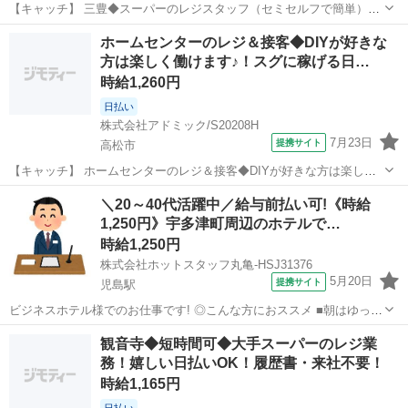
【キャッチ】 三豊◆スーパーのレジスタッフ（セミセルフで簡単）！
日払いで即金GET！自宅でカンタンWEB面談OK！ 【コメント】 「何
香川
三豊市
その他
ホームセンターのレジ＆接客◆DIYが好きな
度も仕事を探すのは疲れる‥」そんなあなたに！ ★安心してお仕事で
方は楽しく働けます♪！スグに稼げる日…
きるようしっかりサポー...
時給1,260円
日払い
株式会社アドミック/S20208H
7月23日
提携サイト
高松市
【キャッチ】 ホームセンターのレジ＆接客◆DIYが好きな方は楽しく
働けます♪！スグに稼げる日払いOK！履歴書・来社不要！ 【コメン
香川
高松市
その他
＼20～40代活躍中／給与前払い可!《時給
ト】 長期で安定してお仕事したいあなたにピッタリ♪ ★経験豊富なス
1,250円》宇多津町周辺のホテルで…
タッフが丁寧にサポートし...
時給1,250円
株式会社ホットスタッフ丸亀-HSJ31376
5月20日
提携サイト
児島駅
ビジネスホテル様でのお仕事です! ◎こんな方におススメ ■朝はゆっく
りしたい方 ■未経験からスタートしたい方 ■フルタイムで働きたい方
香川
児島駅
その他
観音寺◆短時間可◆大手スーパーのレジ業
────────────────── ＼お仕事の詳細♪/ ───────...
務！嬉しい日払いOK！履歴書・来社不要！
時給1,165円
日払い