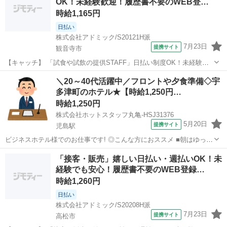
OK！未経験歓迎！履歴書不要のWEB登…
ある方も活躍中◎...
時給1,165円
日払い
株式会社アドミック/S20121H派
7月23日
提携サイト
観音寺市
【キャッチ】 「試食や試飲の提供STAFF」日払い制度OK！未経験歓
迎！履歴書不要のWEB登録！時給1165円～！香川県観音寺市 【コメ
香川
観音寺市
その他
＼20～40代活躍中／フロントや夕食準備◇宇
ント】 豊富なお仕事からあなたの「ピッタリ」を探せる！ ★未経験や
多津町のホテル★【時給1,250円…
ブランクのある方も...
時給1,250円
株式会社ホットスタッフ丸亀-HSJ31376
5月20日
提携サイト
児島駅
ビジネスホテル様でのお仕事です! ◎こんな方におススメ ■朝はゆっく
りしたい方 ■未経験からのスタートでい方 ■フルタイムで働きたい方
香川
児島駅
その他
「接客・販売」嬉しい日払い・週払いOK！未
━━━━━━━━━━━━━━━━━━━━ 【仕事内容】 *フロント
経験でも安心！履歴書不要のWEB登録…
での...
時給1,260円
日払い
株式会社アドミック/S20208H派
7月23日
提携サイト
高松市