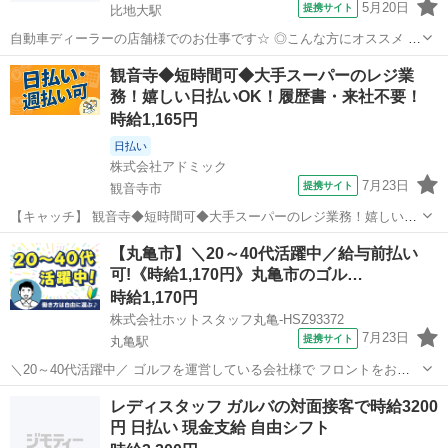
5月20日
提携サイト
比地大駅
自動車ディーラーの店舗様でのお仕事です☆ ◎こんな方にオススメ ■
平日にお休みが欲しい方 ■未経験からスタートしたい方 ■高時給でし
香川
比地大駅
その他
観音寺◆短時間可◆大手スーパーのレジ業
っかり稼ぎたい方 ────────────────── ＼お仕事の詳細♪/
務！嬉しい日払いOK！履歴書・来社不要！
────...
時給1,165円
日払い
株式会社アドミック
7月23日
提携サイト
観音寺市
【キャッチ】 観音寺◆短時間可◆大手スーパーのレジ業務！嬉しい日
払いOK！履歴書・来社不要！ 【コメント】 ピッタリのお仕事探しを
香川
観音寺市
その他
【丸亀市】＼20～40代活躍中／給与前払い
サポートします♪ ★安心してお仕事できるようしっかりサポート◎ ☆
可!《時給1,170円》丸亀市のゴル…
お給料日前でも安心の日払...
時給1,170円
株式会社ホットスタッフ丸亀-HSZ93372
7月23日
提携サイト
丸亀駅
＼20～40代活躍中／ ゴルフを運営している会社様で フロントをお願
いします☆ ◎こんな方にオススメ ■ゴルフの好きな方 ■シフト制で働
香川
丸亀市
丸亀駅
その他
レディスタッフ ガルバの対面接客で時給3200
きたい方 ■長期で働きたい方 ────────────────── ＼...
円 日払い 現金支給 自由シフト