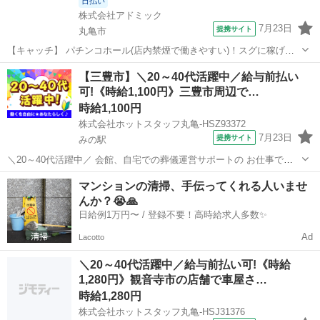
日払い
株式会社アドミック
7月23日
提携サイト
丸亀市
【キャッチ】 パチンコホール(店内禁煙で働きやすい)！スグに稼げる
日払いOK！自宅でカンタンWEB面談OK！ 【コメント】 ピッタリの
香川
丸亀市
その他
【三豊市】＼20～40代活躍中／給与前払い
お仕事探しをサポートします♪ ★なんでもお気軽に相談できる万全の
可!《時給1,100円》三豊市周辺で…
サポート体制◎ ☆日払...
時給1,100円
株式会社ホットスタッフ丸亀-HSZ93372
7月23日
提携サイト
みの駅
＼20～40代活躍中／ 会館、自宅での葬儀運営サポートの お仕事です
(^^)/ ────────────────── ＼お仕事の詳細♪/
香川
三豊市
みの駅
その他
マンションの清掃、手伝ってくれる人いませ
────────────────── →会葬者様の対応、親族者様への接待
んか？😭🙏
→...
日給例1万円〜 / 登録不要！高時給求人多数✨
Ad
Lacotto
＼20～40代活躍中／給与前払い可!《時給
1,280円》観音寺市の店舗で車屋さ…
時給1,280円
株式会社ホットスタッフ丸亀-HSJ31376