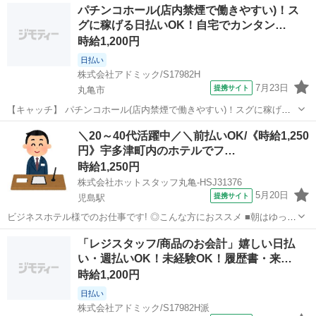
香川
高松市
その他
パチンコホール(店内禁煙で働きやすい)！ス
【コメント】 長期で安定してお仕事したいあなたにピッタリ♪ ★安心
グに稼げる日払いOK！自宅でカンタン…
してお仕事できるようしっ...
時給1,200円
日払い
株式会社アドミック/S17982H
7月23日
提携サイト
丸亀市
【キャッチ】 パチンコホール(店内禁煙で働きやすい)！スグに稼げる
日払いOK！自宅でカンタンWEB面談OK！ 【コメント】 ピッタリの
香川
丸亀市
その他
＼20～40代活躍中／＼前払いOK/《時給1,250
お仕事探しをサポートします♪ ★なんでもお気軽に相談できる万全の
円》宇多津町内のホテルでフ…
サポート体制◎ ☆日払...
時給1,250円
株式会社ホットスタッフ丸亀-HSJ31376
5月20日
提携サイト
児島駅
ビジネスホテル様でのお仕事です! ◎こんな方におススメ ■朝はゆっく
りしたい方 ■未経験でスタートしたい方 ■フルタイムで働きたい方
香川
児島駅
その他
「レジスタッフ/商品のお会計」嬉しい日払
================ ＼作業内容のご紹介♪/ ========...
い・週払いOK！未経験OK！履歴書・来…
時給1,200円
日払い
株式会社アドミック/S17982H派