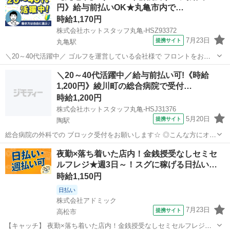
円》給与前払いOK★丸亀市内で…
時給1,170円
株式会社ホットスタッフ丸亀-HSZ93372
7月23日
提携サイト
丸亀駅
＼20～40代活躍中／ ゴルフを運営している会社様で フロントをお願
いします☆ ◎こんな方にオススメ ■ゴルフの好きな方 ■シフト制で働
香川
丸亀市
丸亀駅
その他
＼20～40代活躍中／給与前払い可!《時給
きたい方 ■長期で働きたい方 ┏━━━━━━━━━━━━━━┓ お
1,200円》綾川町の総合病院で受付…
仕...
時給1,200円
株式会社ホットスタッフ丸亀-HSJ31376
5月20日
提携サイト
陶駅
総合病院の外科での ブロック受付をお願いします☆ ◎こんな方にオス
スメ ■土日祝休みがいい方 ■駅チカがいい方 ■長期での就業をしたい
香川
陶駅
その他
夜勤×落ち着いた店内！金銭授受なしセミセ
方 ────────────────── ＼お仕事の詳細♪/ ─────────...
ルフレジ★週3日～！スグに稼げる日払い…
時給1,150円
日払い
株式会社アドミック
7月23日
提携サイト
高松市
【キャッチ】 夜勤×落ち着いた店内！金銭授受なしセミセルフレジ★