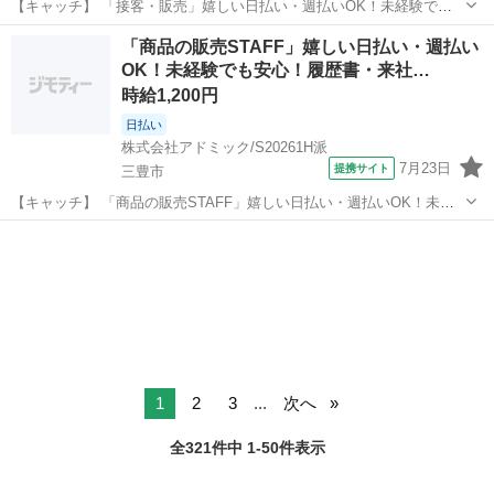
【キャッチ】 「接客・販売」嬉しい日払い・週払いOK！未経験でも
安心！履歴書不要のWEB登録！時給1260円～！香川県高松市 【コメ
香川
高松市
その他
「商品の販売STAFF」嬉しい日払い・週払い
ント】 あなたにピッタリのお仕事がきっと見つかる♪ ★未経験の方も
OK！未経験でも安心！履歴書・来社…
丁寧にサポートします！...
時給1,200円
日払い
株式会社アドミック/S20261H派
7月23日
提携サイト
三豊市
【キャッチ】 「商品の販売STAFF」嬉しい日払い・週払いOK！未経
験でも安心！履歴書・来社不要！時給1200円～！三豊市 【コメント】
香川
三豊市
その他
あなたの理想のお仕事探しをサポートします★ ★未経験の方も丁寧に
サポートします！ ...
1
2
3
...
次へ
全321件中 1-50件表示