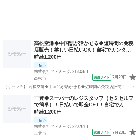
週3日～！スグに稼げる日払いOK！自宅でカンタンWEB面談OK！
香川
高松市
その他
【コメント】 長期で安定してお仕事したいあなたにピッタリ♪ ★安心
してお仕事できるようしっ...
高松空港◆中国語が活かせる◆短時間の免税
店販売！嬉しい日払いOK！自宅でカンタ…
時給1,200円
日払い
株式会社アドミック/S18039H
7月23日
提携サイト
高松市
【キャッチ】 高松空港◆中国語が活かせる◆短時間の免税店販売！嬉
しい日払いOK！自宅でカンタンWEB面談OK！ 【コメント】 ピッタ
香川
高松市
その他
三豊◆スーパーのレジスタッフ（セミセルフ
リのお仕事探しをサポートします♪ ★お仕事探しから就業後まで徹底
で簡単）！日払いで即金GET！自宅でカ…
サポート！ ☆日払い・週...
時給1,200円
日払い
株式会社アドミック/S20261H
7月23日
提携サイト
三豊市