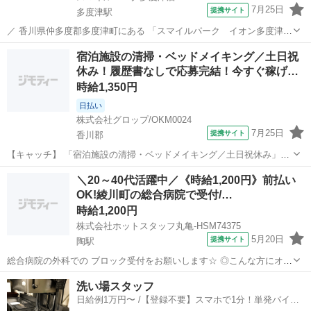
7月25日
提携サイト
多度津駅
／ 香川県仲多度郡多度津町にある 「スマイルパーク イオン多度津
店」 ゲームセンターの店舗スタッフ募集！ ＼ ※外国籍の場合、日本
香川
仲多度郡
多度津駅
その他
宿泊施設の清掃・ベッドメイキング／土日祝
語能力試験（JLPT）N1相当の日本語力が必須です。 (Foreign
休み！履歴書なしで応募完結！今すぐ稼げ…
nationals ...
時給1,350円
日払い
株式会社グロップ/OKM0024
7月25日
提携サイト
香川郡
【キャッチ】 「宿泊施設の清掃・ベッドメイキング／土日祝休み」を
お任せ!!日払いで好きな時にお給料GET♪未経験スタッフ活躍中！＼未
香川
香川郡
その他
＼20～40代活躍中／《時給1,200円》前払い
経験歓迎／企業内の施設の清掃のお仕事☆早上がりでも日給保証あ
OK!綾川町の総合病院で受付/…
り！土日祝休み／幅広い世代が活躍...
時給1,200円
株式会社ホットスタッフ丸亀-HSM74375
5月20日
提携サイト
陶駅
総合病院の外科での ブロック受付をお願いします☆ ◎こんな方にオス
スメ ■土日祝休みがいい方 ■駅チカがいい方 ■長期での就業をしたい
香川
陶駅
その他
洗い場スタッフ
方 ——————————————————— ◆仕事内容◆
日給例1万円〜 /【登録不要】スマホで1分！単発バイト
—————————...