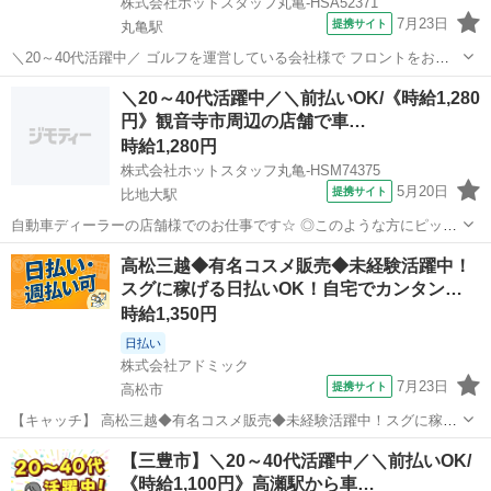
株式会社ホットスタッフ丸亀-HSA52371
7月23日
提携サイト
丸亀駅
＼20～40代活躍中／ ゴルフを運営している会社様で フロントをお願
いします☆ ◎こんな方にオススメ ■ゴルフの好きな方 ■シフト制で働
香川
丸亀市
丸亀駅
その他
＼20～40代活躍中／＼前払いOK/《時給1,280
きたい方 ■長期で働きたい方 ◆◆◆◆◆◆◆◆◆◆◆◆◆◆◆ ★仕事
円》観音寺市周辺の店舗で車…
内...
時給1,280円
株式会社ホットスタッフ丸亀-HSM74375
5月20日
提携サイト
比地大駅
自動車ディーラーの店舗様でのお仕事です☆ ◎このような方にピッタ
リ ■平日にお休みが欲しい方 ■未経験でスタートしたい方 ■高時給で
香川
比地大駅
その他
高松三越◆有名コスメ販売◆未経験活躍中！
しっかり稼ぎたい方 ================ ＼作業内容のご紹介♪/
スグに稼げる日払いOK！自宅でカンタン…
===...
時給1,350円
日払い
株式会社アドミック
7月23日
提携サイト
高松市
【キャッチ】 高松三越◆有名コスメ販売◆未経験活躍中！スグに稼げ
る日払いOK！自宅でカンタンWEB面談OK！ 【コメント】 「何度も
香川
高松市
その他
【三豊市】＼20～40代活躍中／＼前払いOK/
仕事を探すのは疲れる‥」そんなあなたに！ ★丁寧なサポート体制で
《時給1,100円》高瀬駅から車…
しっかりフォローします！...