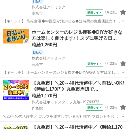
日払い
株式会社アドミック
7月23日
提携サイト
高松市
【キャッチ】 高松空港◆中国語が活かせる◆短時間の免税店販売！嬉
しい日払いOK！自宅でカンタンWEB面談OK！ 【コメント】 ピッタ
香川
高松市
その他
ホームセンターのレジ＆接客◆DIYが好きな
リのお仕事探しをサポートします♪ ★お仕事探しから就業後まで徹底
方は楽しく働けます♪！スグに稼げる日…
サポート！ ☆日払い・週...
時給1,260円
日払い
株式会社アドミック
7月23日
提携サイト
高松市
【キャッチ】 ホームセンターのレジ＆接客◆DIYが好きな方は楽しく
働けます♪！スグに稼げる日払いOK！履歴書・来社不要！ 【コメン
香川
高松市
その他
【丸亀市】＼20～40代活躍中／＼前払いOK/
ト】 長期で安定してお仕事したいあなたにピッタリ♪ ★経験豊富なス
《時給1,170円》丸亀市周辺で…
タッフが丁寧にサポートし...
時給1,170円
株式会社ホットスタッフ丸亀-HSZ93372
7月23日
提携サイト
丸亀駅
＼20～40代活躍中／ ゴルフを運営している会社様で フロントをお願
いします☆ ◎このような方にピッタリ ■ゴルフの好きな方 ■シフト制
香川
丸亀市
丸亀駅
その他
【丸亀市】＼20～40代活躍中／《時給1,170
で働きたい方 ■長期でじっくり働きたい方 ==============...