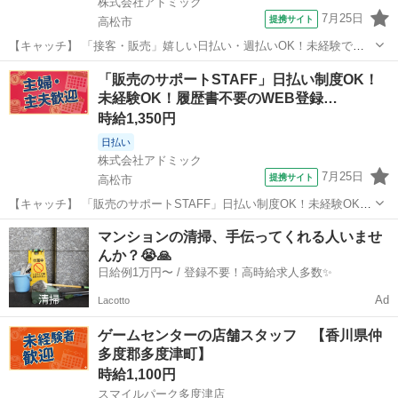
株式会社アドミック
7月25日
提携サイト
高松市
【キャッチ】 「接客・販売」嬉しい日払い・週払いOK！未経験でも
安心！履歴書不要のWEB登録！時給1260円～！香川県高松市 【コメ
香川
高松市
その他
「販売のサポートSTAFF」日払い制度OK！
ント】 あなたにピッタリのお仕事がきっと見つかる♪ ★未経験の方も
未経験OK！履歴書不要のWEB登録…
丁寧にサポートします！...
時給1,350円
日払い
株式会社アドミック
7月25日
提携サイト
高松市
【キャッチ】 「販売のサポートSTAFF」日払い制度OK！未経験OK！
履歴書不要のWEB登録！時給1350円～！香川県高松市 【コメント】
香川
高松市
その他
マンションの清掃、手伝ってくれる人いませ
あなたにピッタリのお仕事がきっと見つかる♪ ★未経験やブランクの
んか？😭🙏
ある方も活躍中◎...
日給例1万円〜 / 登録不要！高時給求人多数✨
Ad
Lacotto
ゲームセンターの店舗スタッフ 【香川県仲
多度郡多度津町】
時給1,100円
スマイルパーク多度津店