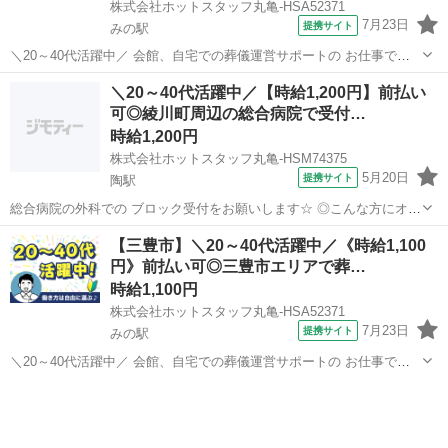
株式会社ホットスタッフ丸亀-HSA52371
7月23日
提携サイト
みの駅
＼20～40代活躍中／ 会館、自宅での葬儀運営サポートの お仕事です
(^^)/ ━━━━━━━━━━━━━━━━━━━━ 【仕事内容】 →会
香川
三豊市
みの駅
その他
＼20～40代活躍中／【時給1,200円】前払い
葬者様の対応、親族者様への接待 →会館内でのお茶出し、 食事接待、
可◎綾川町周辺の総合病院で受付…
食事の...
時給1,200円
株式会社ホットスタッフ丸亀-HSM74375
5月20日
提携サイト
陶駅
総合病院の外科での ブロック受付をお願いします☆ ◎こんな方にオス
スメ ■土日祝休みがいい方 ■駅チカがいい方 ■長期での就業をしたい
香川
陶駅
その他
【三豊市】＼20～40代活躍中／《時給1,100
方 ◆◆◆◆◆◆◆◆◆◆◆◆◆◆◆ ★仕事内容★
円》前払い可◎三豊市エリアで葬…
◆◆◆◆◆◆◆◆◆◆◆◆◆◆◆...
時給1,100円
株式会社ホットスタッフ丸亀-HSA52371
7月23日
提携サイト
みの駅
＼20～40代活躍中／ 会館、自宅での葬儀運営サポートの お仕事です
(^^)/ ◆◆◆◆◆◆◆◆◆◆◆◆◆◆◆ ★仕事内容★
香川
三豊市
みの駅
その他
◆◆◆◆◆◆◆◆◆◆◆◆◆◆◆ ▼会葬者様の対応、親族者様への接
待 ▼会館内でのお茶出し...