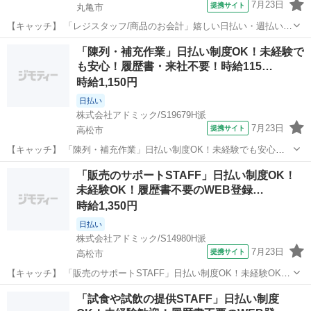
7月23日
提携サイト
丸亀市
【キャッチ】 「レジスタッフ/商品のお会計」嬉しい日払い・週払い
OK！未経験OK！履歴書・来社不要！時給1200円～！丸亀市 【コメン
香川
丸亀市
その他
「陳列・補充作業」日払い制度OK！未経験で
ト】 理想のお仕事探しは当社にお任せ♪ ★未経験やブランクのある方
も安心！履歴書・来社不要！時給115…
も活躍中◎ ☆急な出...
時給1,150円
日払い
株式会社アドミック/S19679H派
7月23日
提携サイト
高松市
【キャッチ】 「陳列・補充作業」日払い制度OK！未経験でも安心！
履歴書・来社不要！時給1150円～！香川県高松市 【コメント】 豊富
香川
高松市
その他
「販売のサポートSTAFF」日払い制度OK！
なお仕事からあなたの「ピッタリ」を探せる！ ★未経験やブランクの
未経験OK！履歴書不要のWEB登録…
ある方も活躍中◎ ☆急な...
時給1,350円
日払い
株式会社アドミック/S14980H派
7月23日
提携サイト
高松市
【キャッチ】 「販売のサポートSTAFF」日払い制度OK！未経験OK！
履歴書不要のWEB登録！時給1350円～！香川県高松市 【コメント】
香川
高松市
その他
「試食や試飲の提供STAFF」日払い制度
あなたにピッタリのお仕事がきっと見つかる♪ ★未経験やブランクの