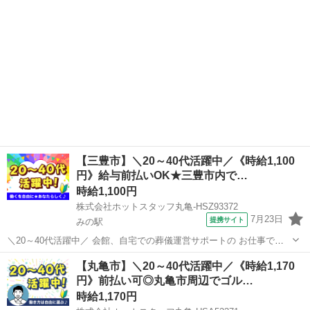
ブランクのある方も...
【三豊市】＼20～40代活躍中／《時給1,100
円》給与前払いOK★三豊市内で…
時給1,100円
株式会社ホットスタッフ丸亀-HSZ93372
7月23日
提携サイト
みの駅
＼20～40代活躍中／ 会館、自宅での葬儀運営サポートの お仕事です
(^^)/ ┏━━━━━━━━━━━━━━┓ お仕事内容
香川
三豊市
みの駅
その他
【丸亀市】＼20～40代活躍中／《時給1,170
━━━━━━━━━━━━━━┛ ◆会葬者様の対応、親族者様への接
円》前払い可◎丸亀市周辺でゴル…
待 ◆会館内でのお茶出...
時給1,170円