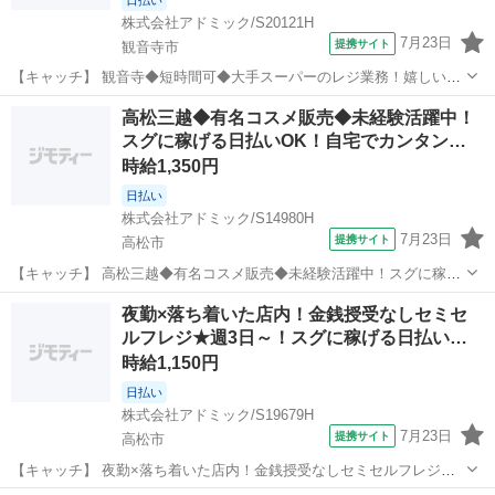
株式会社アドミック/S20121H
7月23日
提携サイト
観音寺市
【キャッチ】 観音寺◆短時間可◆大手スーパーのレジ業務！嬉しい日
払いOK！履歴書・来社不要！ 【コメント】 ピッタリのお仕事探しを
香川
観音寺市
その他
高松三越◆有名コスメ販売◆未経験活躍中！
サポートします♪ ★安心してお仕事できるようしっかりサポート◎ ☆
スグに稼げる日払いOK！自宅でカンタン…
お給料日前でも安心の日払...
時給1,350円
日払い
株式会社アドミック/S14980H
7月23日
提携サイト
高松市
【キャッチ】 高松三越◆有名コスメ販売◆未経験活躍中！スグに稼げ
る日払いOK！自宅でカンタンWEB面談OK！ 【コメント】 「何度も
香川
高松市
その他
夜勤×落ち着いた店内！金銭授受なしセミセ
仕事を探すのは疲れる‥」そんなあなたに！ ★丁寧なサポート体制で
ルフレジ★週3日～！スグに稼げる日払い…
しっかりフォローします！...
時給1,150円
日払い
株式会社アドミック/S19679H
7月23日
提携サイト
高松市
【キャッチ】 夜勤×落ち着いた店内！金銭授受なしセミセルフレジ★
週3日～！スグに稼げる日払いOK！自宅でカンタンWEB面談OK！