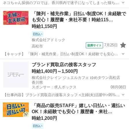
ネコちゃん探偵のプロでは、香川県内で迷子になってしまった猫ちゃ
んを捜索する「捜索員」を募集しています。 現在、各地で迷子猫のご
香川
高松市
高松駅
その他
ネコ
「陳列・補充作業」日払い制度OK！未経験で
相談が増えており、継続して動ける方を探しています。 猫ちゃんが突
も安心！履歴書・来社不要！時給115…
然いなくなった飼い主様は、...
時給1,150円
日払い
株式会社アドミック
7月25日
提携サイト
高松市
【キャッチ】 「陳列・補充作業」日払い制度OK！未経験でも安心！
履歴書・来社不要！時給1150円～！香川県高松市 【コメント】 豊富
香川
高松市
その他
ブランド買取店の接客スタッフ
なお仕事からあなたの「ピッタリ」を探せる！ ★未経験やブランクの
時給1,400円～1,500円
ある方も活躍中◎ ☆急な...
株式会社クレイン ジュエルカフェ ゆめタウン高松店
香川県
スポンサー：求人ボックス
08月08日
【仕事内容】ブランド買取店の接客スタッフ <主婦(夫)活躍中>95%が
未経験スタート 座って接客 フルタイム大歓迎 データ入力あり ・何歳
アルバイト・パート
「商品の販売STAFF」嬉しい日払い・週払い
になっても活躍できる(定年がない) ・給与 ・シフトが相談しやすい(残
OK！未経験でも安心！履歴書・来社…
業もほぼなしです )...
時給1,200円
日払い