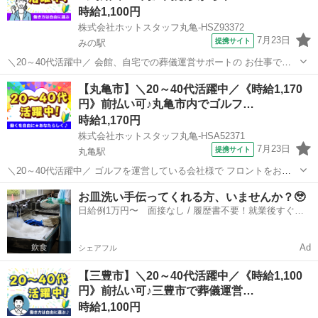
時給1,100円
株式会社ホットスタッフ丸亀-HSZ93372
7月23日
提携サイト
みの駅
＼20～40代活躍中／ 会館、自宅での葬儀運営サポートの お仕事です
(^^)/ ================ ＼作業内容のご紹介♪/
香川
三豊市
みの駅
その他
【丸亀市】＼20～40代活躍中／《時給1,170
================ ◇会葬者様の対応、親族者様への接待 ◇会館...
円》前払い可♪丸亀市内でゴルフ…
時給1,170円
株式会社ホットスタッフ丸亀-HSA52371
7月23日
提携サイト
丸亀駅
＼20～40代活躍中／ ゴルフを運営している会社様で フロントをお願
いします☆ ◎こんな方に向いています ■ゴルフの好きな方 ■シフト制
香川
丸亀市
丸亀駅
その他
お皿洗い手伝ってくれる方、いませんか？🥹
で働きたい方 ■長期安定をお望みの方
日給例1万円〜 面接なし / 履歴書不要！就業後すぐに
━━━━━━━━━━━━━━━━...
お給料がもらえる✨
Ad
シェアフル
【三豊市】＼20～40代活躍中／《時給1,100
円》前払い可♪三豊市で葬儀運営…
時給1,100円