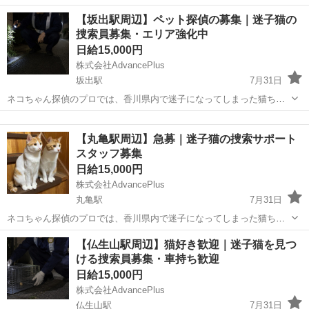
りしたい方 ■未経験からスタートしたい方 ■フルタイムで働きたい方
香川
児島駅
その他
【坂出駅周辺】ペット探偵の募集｜迷子猫の
┏━━━━━━━━━━━━━━┓ お仕事内容
捜索員募集・エリア強化中
━━━━━━━━━━━━...
日給15,000円
株式会社AdvancePlus
坂出駅
7月31日
ネコちゃん探偵のプロでは、香川県内で迷子になってしまった猫ちゃ
んを捜索する「捜索員」を募集しています。 現在、各地で迷子猫のご
香川
坂出市
坂出駅
その他
ネコ
相談が増えており、継続して動ける方を探しています。 猫ちゃんが突
【丸亀駅周辺】急募｜迷子猫の捜索サポート
然いなくなった飼い主様は、...
スタッフ募集
日給15,000円
株式会社AdvancePlus
丸亀駅
7月31日
ネコちゃん探偵のプロでは、香川県内で迷子になってしまった猫ちゃ
んを捜索する「捜索員」を募集しています。 現在、各地で迷子猫のご
香川
丸亀市
丸亀駅
その他
スタッフ
【仏生山駅周辺】猫好き歓迎｜迷子猫を見つ
相談が増えており、継続して動ける方を探しています。 猫ちゃんが突
ける捜索員募集・車持ち歓迎
然いなくなった飼い主様は、...
日給15,000円
株式会社AdvancePlus
仏生山駅
7月31日