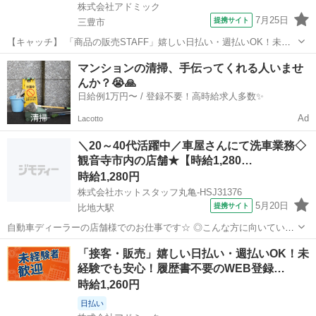
株式会社アドミック
7月25日
提携サイト
三豊市
【キャッチ】 「商品の販売STAFF」嬉しい日払い・週払いOK！未経
験でも安心！履歴書・来社不要！時給1200円～！三豊市 【コメント】
香川
三豊市
その他
マンションの清掃、手伝ってくれる人いませ
あなたの理想のお仕事探しをサポートします★ ★未経験の方も丁寧に
んか？😭🙏
サポートします！ ...
日給例1万円〜 / 登録不要！高時給求人多数✨
Ad
Lacotto
＼20～40代活躍中／車屋さんにて洗車業務◇
観音寺市内の店舗★【時給1,280…
時給1,280円
株式会社ホットスタッフ丸亀-HSJ31376
5月20日
提携サイト
比地大駅
自動車ディーラーの店舗様でのお仕事です☆ ◎こんな方に向いていま
す ■平日にお休みが欲しい方 ■未経験からのスタートでい方 ■高時給
香川
比地大駅
その他
「接客・販売」嬉しい日払い・週払いOK！未
でしっかり稼ぎたい方 ━━━━━━━━━━━━━━━━━━━━
経験でも安心！履歴書不要のWEB登録…
【仕事内容】 車を...
時給1,260円
日払い