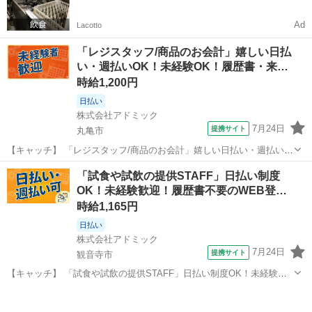
一括検索✨
Ad
Lacotto
「レジスタッフ/商品のお会計」嬉しい日払
い・週払いOK！未経験OK！履歴書・来…
時給1,200円
日払い
株式会社アドミック
7月24日
提携サイト
丸亀市
【キャッチ】 「レジスタッフ/商品のお会計」嬉しい日払い・週払い
OK！未経験OK！履歴書・来社不要！時給1200円～！丸亀市 【コメン
香川
丸亀市
その他
「試食や試飲の提供STAFF」日払い制度
ト】 理想のお仕事探しは当社にお任せ♪ ★未経験やブランクのある方
OK！未経験歓迎！履歴書不要のWEB登…
も活躍中◎ ☆急な出...
時給1,165円
日払い
株式会社アドミック
7月24日
提携サイト
観音寺市
【キャッチ】 「試食や試飲の提供STAFF」日払い制度OK！未経験歓
迎！履歴書不要のWEB登録！時給1165円～！香川県観音寺市 【コメ
香川
観音寺市
その他
ント】 豊富なお仕事からあなたの「ピッタリ」を探せる！ ★未経験や