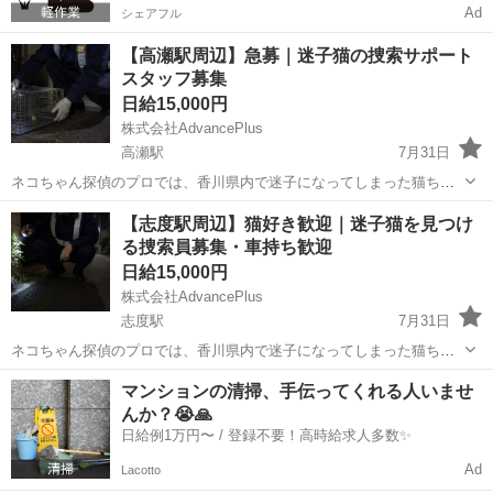
Ad
シェアフル
【高瀬駅周辺】急募｜迷子猫の捜索サポート
スタッフ募集
日給15,000円
株式会社AdvancePlus
高瀬駅
7月31日
ネコちゃん探偵のプロでは、香川県内で迷子になってしまった猫ちゃ
んを捜索する「捜索員」を募集しています。 現在、各地で迷子猫のご
香川
三豊市
高瀬駅
その他
スタッフ
【志度駅周辺】猫好き歓迎｜迷子猫を見つけ
相談が増えており、継続して動ける方を探しています。 猫ちゃんが突
る捜索員募集・車持ち歓迎
然いなくなった飼い主様は、...
日給15,000円
株式会社AdvancePlus
志度駅
7月31日
ネコちゃん探偵のプロでは、香川県内で迷子になってしまった猫ちゃ
んを捜索する「捜索員」を募集しています。 現在、各地で迷子猫のご
香川
さぬき市
志度駅
その他
ネコ
マンションの清掃、手伝ってくれる人いませ
相談が増えており、継続して動ける方を探しています。 猫ちゃんが突
んか？😭🙏
然いなくなった飼い主様は、...
日給例1万円〜 / 登録不要！高時給求人多数✨
Ad
Lacotto