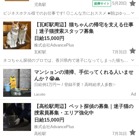
5月20日
提携サイト
児島駅
ビジネスホテル様でのお仕事です! ◎こんな方におススメ ■朝はゆっく
りしたい方 ■未経験からスタートしたい方 ■フルタイムで働きたい方
香川
児島駅
その他
【瓦町駅周辺】猫ちゃんの帰宅を支える仕事
◆◆◆◆◆◆◆◆◆◆◆◆◆◆◆ ★仕事内容★
｜迷子猫捜索スタッフ募集
◆◆◆◆◆◆◆◆◆◆◆◆◆...
日給15,000円
株式会社AdvancePlus
瓦町駅
7月31日
ネコちゃん探偵のプロでは、香川県内で迷子になってしまった猫ちゃ
んを捜索する「捜索員」を募集しています。 現在、各地で迷子猫のご
香川
高松市
瓦町駅
その他
スタッフ
マンションの清掃、手伝ってくれる人いませ
相談が増えており、継続して動ける方を探しています。 猫ちゃんが突
んか？😭🙏
然いなくなった飼い主様は、...
日給例1万円〜 / 登録不要！高時給求人多数✨
Ad
Lacotto
【高松駅周辺】ペット探偵の募集｜迷子猫の
捜索員募集・エリア強化中
日給15,000円
株式会社AdvancePlus
高松駅
7月31日