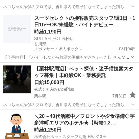
ネコちゃん探偵のプロでは、香川県内で迷子になってしまった猫ちゃ
んを捜索する「捜索員」を募集しています。 現在、各地で迷子猫のご
香川
高松市
仏生山駅
その他
ネコ
スーツセレクトの接客販売スタッフ/週1日・1
相談が増えており、継続して動ける方を探しています。 猫ちゃんが突
日1h〜OK/未経験・バイトデビュー…
然いなくなった飼い主様は、...
時給1,190円
SUIT SELECT 高松店
香川県
スポンサー：求人ボックス
08月04日
【仕事内容】「バイトしながら就活の準備もできちゃった!」そんな先
輩が多数活躍中! ネクタイの結び方が分からなくても大丈夫。一から丁
アルバイト・パート
【栗林駅周辺】ペット探偵・迷子猫捜索スタ
寧に教えるので未経験でも安心です 週1日・1日1時間〜OKの柔軟シフ
ッフ募集｜未経験OK・業務委託
トだから、授業やサークル、テスト...
日給15,000円
株式会社AdvancePlus
栗林駅
7月31日
ネコちゃん探偵のプロでは、香川県内で迷子になってしまった猫ちゃ
んを捜索する「捜索員」を募集しています。 現在、各地で迷子猫のご
香川
高松市
栗林駅
その他
スタッフ
＼20～40代活躍中／フロントや夕食準備◇宇
相談が増えており、継続して動ける方を探しています。 猫ちゃんが突
多津町エリアのホテル★【時給1,2…
然いなくなった飼い主様は、...
時給1,250円
株式会社ホットスタッフ丸亀-HSJ31376