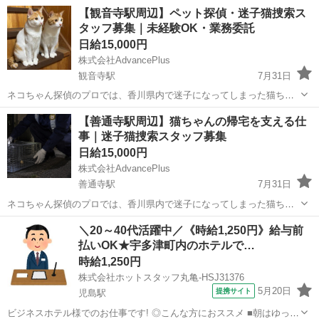
【観音寺駅周辺】ペット探偵・迷子猫捜索ス
タッフ募集｜未経験OK・業務委託
日給15,000円
株式会社AdvancePlus
観音寺駅
7月31日
ネコちゃん探偵のプロでは、香川県内で迷子になってしまった猫ちゃ
んを捜索する「捜索員」を募集しています。 現在、各地で迷子猫のご
香川
観音寺市
観音寺駅
その他
スタッフ
【善通寺駅周辺】猫ちゃんの帰宅を支える仕
相談が増えており、継続して動ける方を探しています。 猫ちゃんが突
事｜迷子猫捜索スタッフ募集
然いなくなった飼い主様は、...
日給15,000円
株式会社AdvancePlus
善通寺駅
7月31日
ネコちゃん探偵のプロでは、香川県内で迷子になってしまった猫ちゃ
んを捜索する「捜索員」を募集しています。 現在、各地で迷子猫のご
香川
善通寺市
善通寺駅
その他
スタッフ
＼20～40代活躍中／《時給1,250円》給与前
相談が増えており、継続して動ける方を探しています。 猫ちゃんが突
払いOK★宇多津町内のホテルで…
然いなくなった飼い主様は、...
時給1,250円
株式会社ホットスタッフ丸亀-HSJ31376
5月20日
提携サイト
児島駅
ビジネスホテル様でのお仕事です! ◎こんな方におススメ ■朝はゆっく