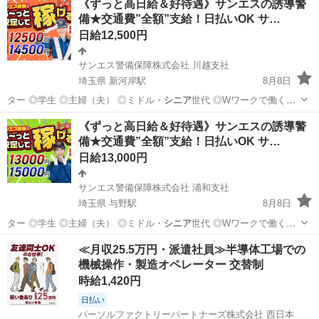
《ずっと高日給＆好待遇》サンエスの誘導警
備★交通費”全額”支給！日払いOK サ…
サンエス警備保障株式会社
日給12,500円
サンエス警備保障株式会社 川越支社
埼玉県 新河岸駅
8月8日
ター ◎学生 ◎主婦（夫） ◎ミドル・
シニア
世代 ◎Wワークで働く方
警備経験や…
埼玉
川越市
新河岸駅
警備員
《ずっと高日給＆好待遇》サンエスの誘導警
備★交通費”全額”支給！日払いOK サ…
サンエス警備保障株式会社
日給13,000円
サンエス警備保障株式会社 浦和支社
埼玉県 与野駅
8月8日
ター ◎学生 ◎主婦（夫） ◎ミドル・
シニア
世代 ◎Wワークで働く方
警備経験や…
埼玉
さいたま市
与野駅
警備員
≪月収25.5万円・派遣社員≫半導体工場での
機械操作・製造オペレーター 交替制
サンエス警備保障株式会社
時給1,420円
日払い
パーソルファクトリーパートナーズ株式会社 西日本