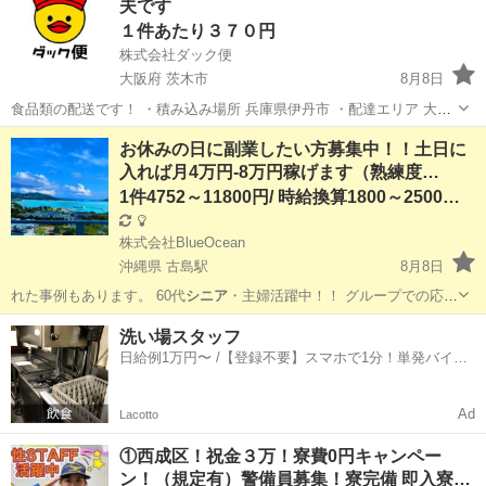
夫です
１件あたり３７０円
株式会社ダック便
大阪府 茨木市
8月8日
食品類の配送です！ ・積み込み場所 兵庫県伊丹市 ・配達エリア 大阪
府茨木市 ・時間 7時～17時まで ※物量によりお昼過ぎに終わることも
大阪
茨木市
配送
シニア
お休みの日に副業したい方募集中！！土日に
あり ・配達件数 25～35件程（当日の荷物量により...
入れば月4万円-8万円稼げます（熟練度…
1件4752～11800円/ 時給換算1800～2500円程
株式会社BlueOcean
沖縄県 古島駅
8月8日
れた事例もあります。 60代
シニア
・主婦活躍中！！ グループでの応募
歓…
沖縄
国頭郡
古島駅
軽作業
業務委託
洗い場スタッフ
日給例1万円〜 /【登録不要】スマホで1分！単発バイト
一括検索✨
Ad
Lacotto
①西成区！祝金３万！寮費0円キャンペー
ン！（規定有）警備員募集！寮完備 即入寮…