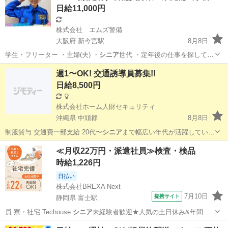
日給11,000円
株式会社 エムズ警備
大阪府 新今宮駅
8月8日
学生・フリーター ・主婦(夫) ・
シニア
世代 ・定年後の仕事を探してい
る方 …
大阪
大阪市
新今宮駅
警備員
西成区
週1〜OK! 交通誘導員募集!!
日給8,500円
株式会社ホーム人財セキュリティ
沖縄県 中頭郡
8月8日
制服貸与 交通費一部支給 20代〜
シニア
まで幅広い年代が活躍していま
す。 まず…
沖縄
中頭郡
その他
シニア
≪月収22万円・派遣社員≫検査・検品
時給1,226円
日払い
株式会社BREXA Next
7月10日
提携サイト
静岡県 富士駅
員 寮・社宅 Techouse
シニア
未経験者歓迎★人気の土日休み&年間休
日…
静岡
富士市
富士駅
その他