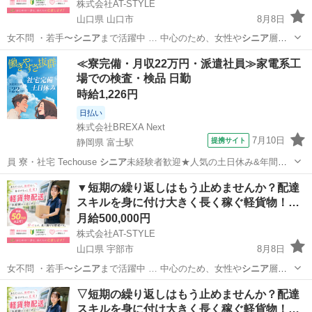
株式会社AT-STYLE
山口県 山口市
8月8日
女不問 ・若手〜
シニア
まで活躍中 … 中心のため、女性や
シニア
層も
多数活躍されて…
山口
山口市
配送
貨物
≪寮完備・月収22万円・派遣社員≫家電系工
場での検査・検品 日勤
時給1,226円
日払い
株式会社BREXA Next
7月10日
提携サイト
静岡県 富士駅
員 寮・社宅 Techouse
シニア
未経験者歓迎★人気の土日休み&年間休
日…
静岡
富士市
富士駅
その他
▼短期の繰り返しはもう止めませんか？配達
スキルを身に付け大きく長く稼ぐ軽貨物！…
月給500,000円
株式会社AT-STYLE
山口県 宇部市
8月8日
女不問 ・若手〜
シニア
まで活躍中 … 中心のため、女性や
シニア
層も
多数活躍されて…
山口
宇部市
配送
貨物
▽短期の繰り返しはもう止めませんか？配達
スキルを身に付け大きく長く稼ぐ軽貨物！…