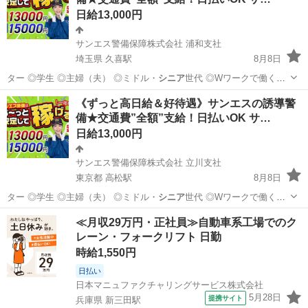
サンエス警備保障株式会社
日給13,000円
サンエス警備保障株式会社 浦和支社
埼玉県 久喜駅
8月8日
ター ◎学生 ◎主婦（夫） ◎ミドル・
シニア
世代 ◎Wワークで働く方
警備経験や…
埼玉
久喜市
久喜駅
警備員
サンエス警備保障株式会社
《ずっと高日給＆好待遇》サンエスの誘導警
備★交通費”全額”支給！日払いOK サ…
日給13,000円
サンエス警備保障株式会社 立川支社
東京都 高松駅
8月8日
ター ◎学生 ◎主婦（夫） ◎ミドル・
シニア
世代 ◎Wワークで働く方
警備経験や…
東京
立川市
高松駅
警備員
サンエス警備保障株式会社
≪月収29万円・正社員≫自動車系工場でのク
レーン・フォークリフト 日勤
時給1,550円
日払い
日本マニュファクチャリングサービス株式会社
5月28日
提携サイト
兵庫県 新三田駅