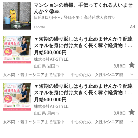
静岡
富士市
富士駅
その他
マンションの清掃、手伝ってくれる人いませ
んか？😭🙏
日給例1万円〜 / 登録不要！高時給求人多数✨
Ad
Lacotto
▼短期の繰り返しはもう止めませんか？配達
スキルを身に付け大きく長く稼ぐ軽貨物！…
月給500,000円
株式会社AT-STYLE
山口県 岩国市
8月8日
女不問 ・若手〜
シニア
まで活躍中 … 中心のため、女性や
シニア
層も
多数活躍されて…
山口
岩国市
配送
貨物
▼短期の繰り返しはもう止めませんか？配達
スキルを身に付け大きく長く稼ぐ軽貨物！…
月給500,000円
株式会社AT-STYLE
山口県 周南市
8月8日
女不問 ・若手〜
シニア
まで活躍中 … 中心のため、女性や
シニア
層も
多数活躍されて…
山口
周南市
配送
貨物