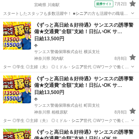
7月2日
提携サイト
宮崎県 川南駅
スタートしたスタッフも多数活躍中！ ■
シニア
の方も活躍中の職場で
す。 ■教育体制が…
宮崎
川南駅
その他
《ずっと高日給＆好待遇》サンエスの誘導警
備★交通費”全額”支給！日払いOK サ…
日給13,500円
サンエス警備保障株式会社 横浜支社
神奈川県 関内駅
8月8日
ター ◎学生 ◎主婦（夫） ◎ミドル・
シニア
世代 ◎Wワークで働く方
警備経験や…
神奈川
横浜市
関内駅
警備員
サンエス警備保障株式会社
《ずっと高日給＆好待遇》サンエスの誘導警
備★交通費”全額”支給！日払いOK サ…
日給13,500円
サンエス警備保障株式会社 町田支社
神奈川県 相模原駅
8月8日
ター ◎学生 ◎主婦（夫） ◎ミドル・
シニア
世代 ◎Wワークで働く方
警備経験や…
神奈川
相模原市
相模原駅
警備員
《ずっと高日給＆好待遇》サンエスの誘導警
備★交通費”全額”支給！日払いOK サ…