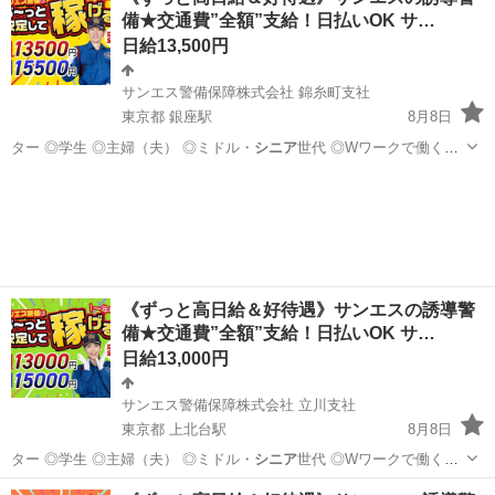
備★交通費”全額”支給！日払いOK サ…
日給13,500円
サンエス警備保障株式会社 錦糸町支社
東京都 銀座駅
8月8日
ター ◎学生 ◎主婦（夫） ◎ミドル・
シニア
世代 ◎Wワークで働く方
警備経験や…
東京
中央区
銀座駅
警備員
サンエス警備保障株式会社
《ずっと高日給＆好待遇》サンエスの誘導警
備★交通費”全額”支給！日払いOK サ…
日給13,000円
サンエス警備保障株式会社 立川支社
東京都 上北台駅
8月8日
ター ◎学生 ◎主婦（夫） ◎ミドル・
シニア
世代 ◎Wワークで働く方
警備経験や…
東京
東大和市
上北台駅
警備員