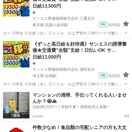
日給13,500円
サンエス警備保障株式会社 三鷹支社
東京都 武蔵小金井駅
8月8日
ター ◎学生 ◎主婦（夫） ◎ミドル・
シニア
世代 ◎Wワークで働く方
警備経験や…
東京
小金井市
武蔵小金井駅
警備員
《ずっと高日給＆好待遇》サンエスの誘導警
備★交通費”全額”支給！日払いOK サ…
サンエス警備保障株式会社
日給13,000円
サンエス警備保障株式会社 浦和支社
埼玉県 白岡駅
8月8日
ター ◎学生 ◎主婦（夫） ◎ミドル・
シニア
世代 ◎Wワークで働く方
警備経験や…
埼玉
白岡市
白岡駅
警備員
サンエス警備保障株式会社
マンションの清掃、手伝ってくれる人いませ
んか？😭🙏
日給例1万円〜 / 登録不要！高時給求人多数✨
Ad
Lacotto
件数少なめ！食品類の宅配シニアの方も大丈