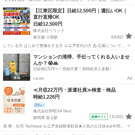
歓迎。午後のスキマ時間を活かして働けます。 簡単作業!未経験からも
アルバイト・パート
【江東区限定】日給12,500円｜週払いOK｜
始められます/ 普段のお掃除の延長感覚でできる 日常的な清掃のお仕
直行直帰OK
事です。 拭き掃除・掃き掃除・...
日給12,500円
株式会社リリック
東京都 小菅駅
8月8日
している方 はじめて警備をする方
シニア
世代の方 📩 応募について
メ…
東京
足立区
小菅駅
軽作業
スタッフ
マンションの清掃、手伝ってくれる人いませ
んか？😭🙏
日給例1万円〜 / 登録不要！高時給求人多数✨
Ad
Lacotto
≪月収22万円・派遣社員≫検査・検品
時給1,226円
日払い
株式会社BREXA Next
7月10日
提携サイト
静岡県 富士駅
員 寮・社宅 Techouse
シニア
未経験者歓迎★人気の土日休み&年間休
日…
静岡
富士市
富士駅
その他