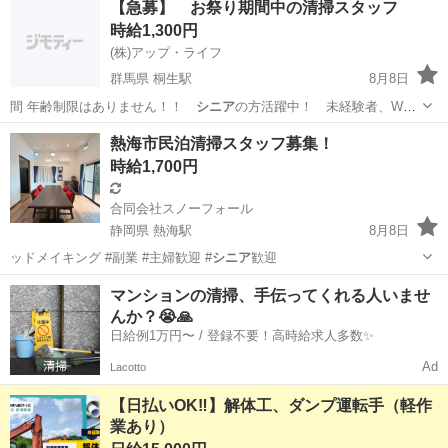
【急募】 お祭り期間中の清掃スタッフ
時給1,300円
(株)アップ・ライフ
群馬県 桐生駅
8月8日
間 年齢制限はありません！！
シニア
の方活躍中！ 未経験者、Wワ
ークの方で…
群馬
桐生市
桐生駅
清掃
スタッフ
熱海市民泊清掃スタッフ募集！
時給1,700円
合同会社スノーフォール
静岡県 熱海駅
8月8日
ッドメイキング #副業 #主婦歓迎 #
シニア
歓迎
静岡
熱海市
熱海駅
清掃
マンションの清掃、手伝ってくれる人いませ
んか？😭🙏
日給例1万円〜 / 登録不要！高時給求人多数✨
Ad
Lacotto
【日払いOK‼️】解体工、ダンプ運転手（軽作
業あり）