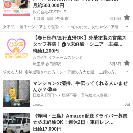
月給500,000円
株式会社AT-STYLE
山口県 山陽小野田市
8月8日
女不問 ・若手〜
シニア
まで活躍中 … 中心のため、女性や
シニア
層も
多数活躍されて…
山口
山陽小野田市
配送
貨物
【春日部市/直行直帰OK】外壁塗装の営業ス
タッフ募集！🏠✨未経験・シニア・主婦…
時給1,200円
合同会社リフォームのシンミ
埼玉県 春日部駅
8月8日
求める人材: 定年退職された方・
シニア
層の方大歓迎！ 主婦の方、W
ワーク…
埼玉
春日部市
春日部駅
営業
スタッフ
マンションの清掃、手伝ってくれる人いませ
んか？😭🙏
日給例1万円〜 / 登録不要！高時給求人多数✨
Ad
Lacotto
《静岡・三島》Amazon配送ドライバー募集
☆彡未経験OK！週休2日・車両レン…
日給17,000円