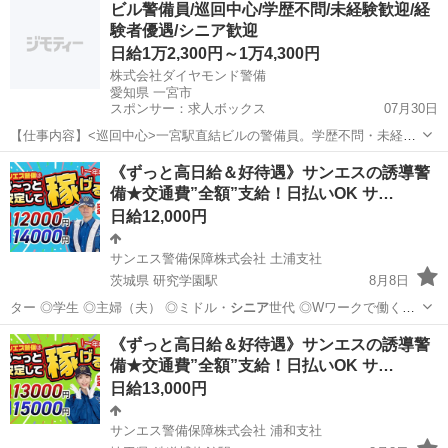
ビル警備員/巡回中心/学歴不問/未経験歓迎/経
験者優遇/シニア歓迎
サンエス警備保障株式会社
日給1万2,300円～1万4,300円
株式会社ダイヤモンド警備
愛知県 一宮市
スポンサー：求人ボックス
07月30日
【仕事内容】<巡回中心>一宮駅直結ビルの警備員。学歴不問・未経験
者歓迎、経験者優遇やシニア歓迎もあり、週3日勤務で駅近の現場を選
アルバイト・パート
《ずっと高日給＆好待遇》サンエスの誘導警
びたい方に向く警備の求人です。 一宮駅直結ビルにて、 施設内の警備
備★交通費”全額”支給！日払いOK サ…
業務をお任せします。 ・館内の巡回業...
日給12,000円
サンエス警備保障株式会社 土浦支社
茨城県 研究学園駅
8月8日
ター ◎学生 ◎主婦（夫） ◎ミドル・
シニア
世代 ◎Wワークで働く方
警備経験や…
茨城
つくば市
研究学園駅
警備員
《ずっと高日給＆好待遇》サンエスの誘導警
備★交通費”全額”支給！日払いOK サ…
サンエス警備保障株式会社
日給13,000円
サンエス警備保障株式会社 浦和支社