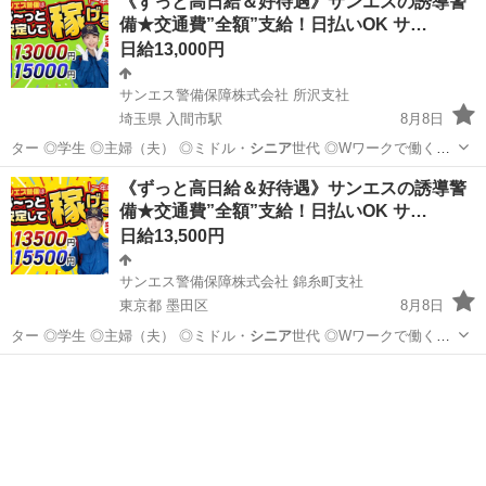
《ずっと高日給＆好待遇》サンエスの誘導警
備★交通費”全額”支給！日払いOK サ…
日給13,000円
サンエス警備保障株式会社 所沢支社
埼玉県 入間市駅
8月8日
ター ◎学生 ◎主婦（夫） ◎ミドル・
シニア
世代 ◎Wワークで働く方
警備経験や…
埼玉
入間市
入間市駅
警備員
《ずっと高日給＆好待遇》サンエスの誘導警
備★交通費”全額”支給！日払いOK サ…
サンエス警備保障株式会社
日給13,500円
サンエス警備保障株式会社 錦糸町支社
東京都 墨田区
8月8日
ター ◎学生 ◎主婦（夫） ◎ミドル・
シニア
世代 ◎Wワークで働く方
警備経験や…
東京
墨田区
警備員
サンエス警備保障株式会社