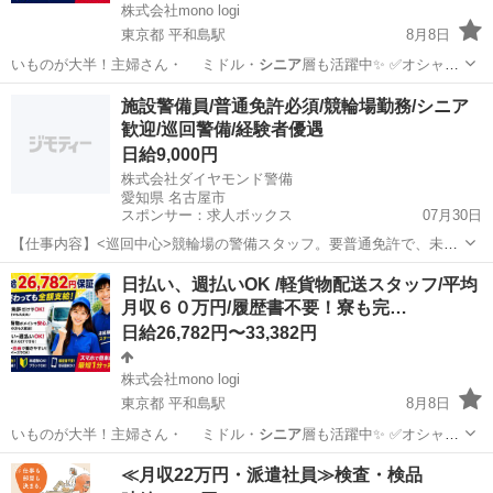
株式会社mono logi
東京都 平和島駅
8月8日
いものが大半！主婦さん・ ミドル・
シニア
層も活躍中✨ ✅オシャレ
自由 ✅髪…
東京
大田区
平和島駅
配送
スタッフ
施設警備員/普通免許必須/競輪場勤務/シニア
歓迎/巡回警備/経験者優遇
日給9,000円
株式会社ダイヤモンド警備
愛知県 名古屋市
スポンサー：求人ボックス
07月30日
【仕事内容】<巡回中心>競輪場の警備スタッフ。要普通免許で、未経
験から警備員になった方も多数在籍、学歴不問で経験者優遇・シニア
アルバイト・パート
日払い、週払いOK /軽貨物配送スタッフ/平均
歓迎もあり、責任を持って働ける方に向く施設警備求人です。 <入社
月収６０万円/履歴書不要！寮も完…
後の流れ> 初めてでも充実した研修がある...
日給26,782円〜33,382円
株式会社mono logi
東京都 平和島駅
8月8日
いものが大半！主婦さん・ ミドル・
シニア
層も活躍中✨ ✅オシャレ
自由 ✅髪…
東京
大田区
平和島駅
配送
スタッフ
≪月収22万円・派遣社員≫検査・検品