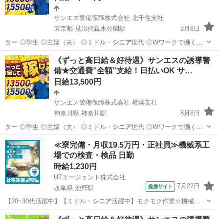
サンエス警備保障株式会社 北千住支社
東京都 見沼代親水公園駅
8月8日
ター ◎学生 ◎主婦（夫） ◎ミドル・
シニア
世代 ◎Wワークで働く方
警備経験や…
東京
足立区
見沼代親水公園駅
警備員
《ずっと高日給＆好待遇》サンエスの誘導警
備★交通費”全額”支給！日払いOK サ…
サンエス警備保障株式会社
日給13,500円
サンエス警備保障株式会社 横浜支社
神奈川県 神奈川駅
8月8日
ター ◎学生 ◎主婦（夫） ◎ミドル・
シニア
世代 ◎Wワークで働く方
警備経験や…
神奈川
横浜市
神奈川駅
警備員
≪寮完備・月収19.5万円・正社員≫機械系工
場での検査・検品 日勤
サンエス警備保障株式会社
時給1,230円
UTエージェント株式会社
7月22日
提携サイト
岐阜県 池野駅
【20~30代活躍中】【ミドル・
シニア
活躍中】モクモク作業☆機械の
部品の洗浄…
岐阜
池野駅
その他