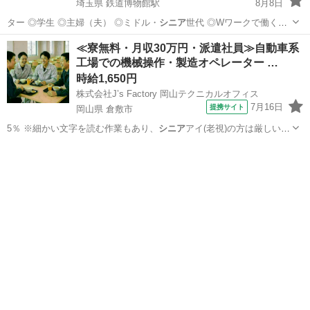
埼玉県 鉄道博物館駅
8月8日
ター ◎学生 ◎主婦（夫） ◎ミドル・
シニア
世代 ◎Wワークで働く方
警備経験や…
埼玉
さいたま市
鉄道博物館駅
警備員
≪寮無料・月収30万円・派遣社員≫自動車系
工場での機械操作・製造オペレーター …
サンエス警備保障株式会社
時給1,650円
株式会社J’s Factory 岡山テクニカルオフィス
7月16日
提携サイト
岡山県 倉敷市
5％ ※細かい文字を読む作業もあり、
シニア
アイ(老視)の方は厳しいで
す。 Q…
岡山
倉敷市
その他