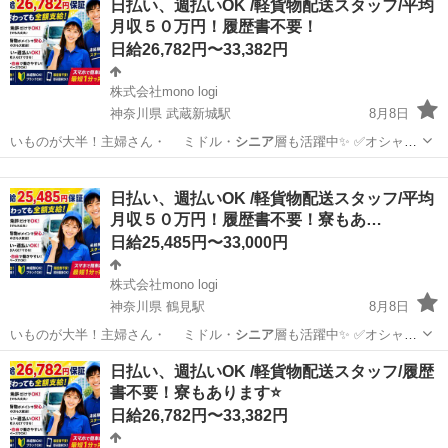
日払い、週払いOK /軽貨物配送スタッフ/平均
月収５０万円！履歴書不要！
日給26,782円〜33,382円
株式会社mono logi
神奈川県 武蔵新城駅
8月8日
いものが大半！主婦さん・ ミドル・
シニア
層も活躍中✨ ✅オシャレ
自由 ✅髪…
神奈川
川崎市
武蔵新城駅
配送
スタッフ
日払い、週払いOK /軽貨物配送スタッフ/平均
月収５０万円！履歴書不要！寮もあ…
日給25,485円〜33,000円
株式会社mono logi
神奈川県 鶴見駅
8月8日
いものが大半！主婦さん・ ミドル・
シニア
層も活躍中✨ ✅オシャレ
自由 ✅髪…
神奈川
横浜市
鶴見駅
配送
スタッフ
日払い、週払いOK /軽貨物配送スタッフ/履歴
書不要！寮もあります⭐️
日給26,782円〜33,382円