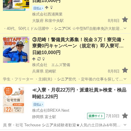
日給15,000円
日払い
株式会社西浦興業
大阪府 和泉中央駅
8月8日
・40代、50代ミドル活躍中 ・
シニア
OK ☆中型MT自動車免許大歓迎…
大阪
和泉市
和泉中央駅
その他
重機
③尼崎！警備員大募集！祝金３万！寮完備・
寮費0円キャンペーン（規定有）即入寮可…
日給10,000円
株式会社 エムズ警備
兵庫県 尼崎駅
8月8日
学生・フリーター ・主婦(夫) ・
シニア
世代 ・定年後の仕事を探してい
る方 …
兵庫
尼崎市
尼崎駅
警備員
留学生
≪入寮・月収22万円・派遣社員≫検査・検品
時給1,226円
日払い
株式会社BREXA Next
7月10日
提携サイト
静岡県 富士駅
員 寮・社宅 Techouse
シニア
未経験者歓迎★人気の土日休み&年間休
日…