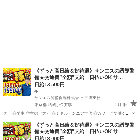
《ずっと高日給＆好待遇》サンエスの誘導警
備★交通費”全額”支給！日払いOK サ…
日給13,500円
サンエス警備保障株式会社 三鷹支社
東京都 武蔵小金井駅
8月8日
ター ◎学生 ◎主婦（夫） ◎ミドル・
シニア
世代 ◎Wワークで働く方
警備経験や…
東京
小金井市
武蔵小金井駅
警備員
《ずっと高日給＆好待遇》サンエスの誘導警
備★交通費”全額”支給！日払いOK サ…
サンエス警備保障株式会社
日給13,000円