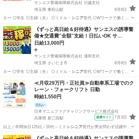
サンエス警備保障株式会社 川越支社
埼玉県 東松山駅
8月8日
ター ◎学生 ◎主婦（夫） ◎ミドル・
シニア
世代 ◎Wワークで働く方
警備経験や…
埼玉
東松山市
東松山駅
警備員
《ずっと高日給＆好待遇》サンエスの誘導警
備★交通費”全額”支給！日払いOK サ…
サンエス警備保障株式会社
日給13,000円
サンエス警備保障株式会社 浦和支社
埼玉県 さいたま市
8月8日
ター ◎学生 ◎主婦（夫） ◎ミドル・
シニア
世代 ◎Wワークで働く方
警備経験や…
埼玉
さいたま市
警備員
サンエス警備保障株式会社
≪月収29万円・正社員≫自動車系工場でのク
レーン・フォークリフト 日勤
時給1,550円
日払い
日本マニュファクチャリングサービス株式会社
7月3日
提携サイト
兵庫県 新三田駅
以上／年間休日125日／20代～ミドル
シニア
世代が男女問わず活躍中！
人気の工場…
兵庫
三田市
新三田駅
その他
《ずっと高日給＆好待遇》サンエスの誘導警