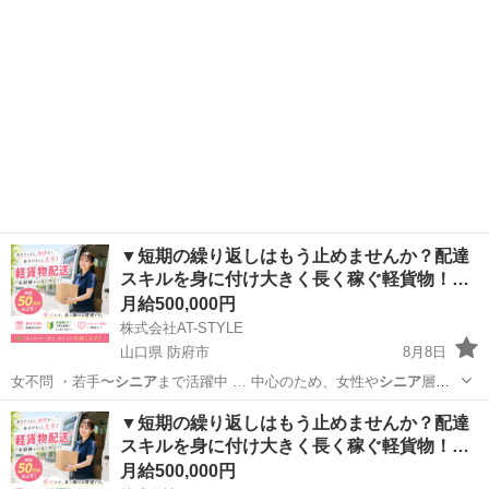
▼短期の繰り返しはもう止めませんか？配達
スキルを身に付け大きく長く稼ぐ軽貨物！…
月給500,000円
株式会社AT-STYLE
山口県 防府市
8月8日
女不問 ・若手〜
シニア
まで活躍中 … 中心のため、女性や
シニア
層も
多数活躍されて…
山口
防府市
配送
貨物
▼短期の繰り返しはもう止めませんか？配達
スキルを身に付け大きく長く稼ぐ軽貨物！…
月給500,000円