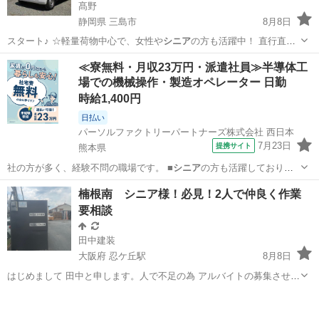
髙野
静岡県 三島市
8月8日
スタート♪ ☆軽量荷物中心で、女性や
シニア
の方も活躍中！ 直行直帰
OK！ス…
静岡
三島市
ドライバー
Amazon
≪寮無料・月収23万円・派遣社員≫半導体工
場での機械操作・製造オペレーター 日勤
時給1,400円
日払い
パーソルファクトリーパートナーズ株式会社 西日本
7月23日
提携サイト
熊本県
社の方が多く、経験不問の職場です。 ■
シニア
の方も活躍しており、
安心して働ける環境…
熊本
その他
楠根南 シニア様！必見！2人で仲良く作業
要相談
田中建装
大阪府 忍ケ丘駅
8月8日
はじめまして 田中と申します。人で不足の為 アルバイトの募集させて
頂きます。 ガッツリとは働きたく無いけど暇だしパチンコ行くくらい
大阪
寝屋川市
忍ケ丘駅
倉庫
シニア
なら なんかしよーかなあー て方いてませんかあ？ 仕事内容は 倉
庫内片付け 外壁工事の必要...