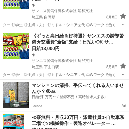
サンエス警備保障株式会社 浦和支社
埼玉県 白岡駅
8月8日
ター ◎学生 ◎主婦（夫） ◎ミドル・
シニア
世代 ◎Wワークで働く方
警備経験や…
埼玉
白岡市
白岡駅
警備員
サンエス警備保障株式会社
《ずっと高日給＆好待遇》サンエスの誘導警
備★交通費”全額”支給！日払いOK サ…
日給13,000円
サンエス警備保障株式会社 所沢支社
埼玉県 下山口駅
8月8日
ター ◎学生 ◎主婦（夫） ◎ミドル・
シニア
世代 ◎Wワークで働く方
警備経験や…
埼玉
所沢市
下山口駅
警備員
マンションの清掃、手伝ってくれる人いませ
んか？😭🙏
サンエス警備保障株式会社
日給例1万円〜 / 登録不要！高時給求人多数✨
Ad
Lacotto
≪寮無料・月収30万円・派遣社員≫自動車系
工場での機械操作・製造オペレーター …