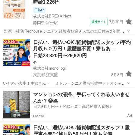
時給1,226円
日払い
株式会社BREXA Next
7月10日
提携サイト
静岡県 富士駅
員 寮・社宅 Techouse
シニア
未経験者歓迎★人気の土日休み&年間休
日…
静岡
富士市
富士駅
その他
日払い、週払いOK /軽貨物配送スタッフ/平均
月収５０万円！履歴書不要！寮もあ…
日給23,320円〜29,920円
株式会社mono logi
東京都 江東区
8月8日
いものが大半！主婦さん・ ミドル・
シニア
層も活躍中✨ ✅オシャレ
自由 ✅髪…
東京
江東区
配送
スタッフ
マンションの清掃、手伝ってくれる人いませ
んか？😭🙏
日給例1万円〜 / 登録不要！高時給求人多数✨
Ad
Lacotto
日払い、週払いOK /軽貨物配送スタッフ！履
歴書不要/平均月収50万円！寮も完備