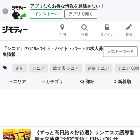
アプリならお得な情報を見逃さない！
インストール
アプリで開く
全国
検索
ログイン
投稿
「シニア」のアルバイト・バイト・パートの求人募
人気キーワード
集情報
定年
シニア
飲食店 シニア
建築 シニア
シニア 60歳
エリア
カテゴリ
詳細
新着順
《ずっと高日給＆好待遇》サンエスの誘導警
備★交通費”全額”支給！日払いOK サ…