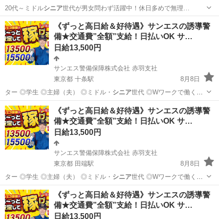
20代～ミドル
シニア
世代が男女問わず活躍中！休日多めで無理…
兵庫
三田市
新三田駅
その他
《ずっと高日給＆好待遇》サンエスの誘導警
備★交通費”全額”支給！日払いOK サ…
日給13,500円
サンエス警備保障株式会社 赤羽支社
東京都 十条駅
8月8日
ター ◎学生 ◎主婦（夫） ◎ミドル・
シニア
世代 ◎Wワークで働く方
警備経験や…
東京
北区
十条駅
警備員
サンエス警備保障株式会社
《ずっと高日給＆好待遇》サンエスの誘導警
備★交通費”全額”支給！日払いOK サ…
日給13,500円
サンエス警備保障株式会社 赤羽支社
東京都 田端駅
8月8日
ター ◎学生 ◎主婦（夫） ◎ミドル・
シニア
世代 ◎Wワークで働く方
警備経験や…
東京
北区
田端駅
警備員
サンエス警備保障株式会社
《ずっと高日給＆好待遇》サンエスの誘導警
備★交通費”全額”支給！日払いOK サ…
日給13,500円