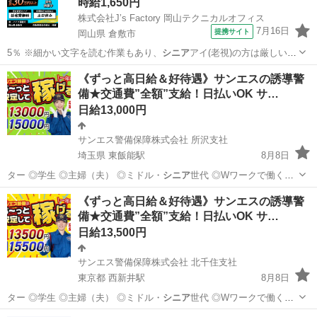
時給1,650円
株式会社J’s Factory 岡山テクニカルオフィス
7月16日
提携サイト
岡山県 倉敷市
5％ ※細かい文字を読む作業もあり、
シニア
アイ(老視)の方は厳しいで
す。 Q…
岡山
倉敷市
その他
《ずっと高日給＆好待遇》サンエスの誘導警
備★交通費”全額”支給！日払いOK サ…
日給13,000円
サンエス警備保障株式会社 所沢支社
埼玉県 東飯能駅
8月8日
ター ◎学生 ◎主婦（夫） ◎ミドル・
シニア
世代 ◎Wワークで働く方
警備経験や…
埼玉
飯能市
東飯能駅
警備員
《ずっと高日給＆好待遇》サンエスの誘導警
備★交通費”全額”支給！日払いOK サ…
サンエス警備保障株式会社
日給13,500円
サンエス警備保障株式会社 北千住支社
東京都 西新井駅
8月8日
ター ◎学生 ◎主婦（夫） ◎ミドル・
シニア
世代 ◎Wワークで働く方
警備経験や…
東京
足立区
西新井駅
警備員