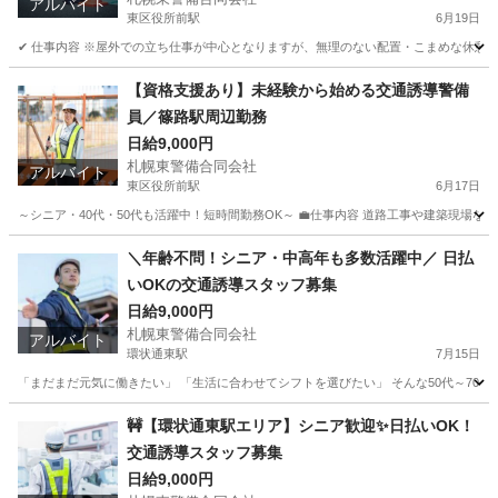
アルバイト
東区役所前駅
6月19日
✔ 仕事内容 ※屋外での立ち仕事が中心となりますが、無理のない配置・こまめな休憩を
北海道
札幌市
東区役所前駅
その他
スタッフ
【資格支援あり】未経験から始める交通誘導警備
員／篠路駅周辺勤務
日給9,000円
札幌東警備合同会社
アルバイト
東区役所前駅
6月17日
～シニア・40代・50代も活躍中！短時間勤務OK～ 💼仕事内容 道路工事や建築現場な
北海道
札幌市
東区役所前駅
警備員
65歳
＼年齢不問！シニア・中高年も多数活躍中／ 日払
いOKの交通誘導スタッフ募集
日給9,000円
札幌東警備合同会社
アルバイト
環状通東駅
7月15日
「まだまだ元気に働きたい」 「生活に合わせてシフトを選びたい」 そんな50代～70代
北海道
札幌市
環状通東駅
警備員
スタッフ
🚧【環状通東駅エリア】シニア歓迎✨日払いOK！
交通誘導スタッフ募集
日給9,000円