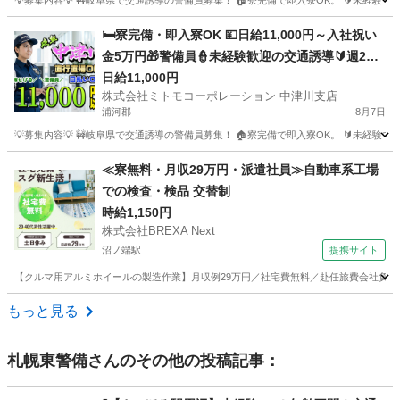
💡募集内容💡 🚧岐阜県で交通誘導の警備員募集！ 🏠寮完備で即入寮OK。 🔰未経験
北海道
雨竜郡
警備員
給料
🛏️寮完備・即入寮OK 💴日給11,000円～入社祝い
金5万円🎁警備員👮未経験歓迎の交通誘導🔰週2日
～勤務可能でプライベートも充実📅寮付きだから
日給11,000円
株式会社ミトモコーポレーション 中津川支店
遠方の方も安心🏠Web面接対応でスグに面接設定
浦河郡
8月7日
できます🚀
💡募集内容💡 🚧岐阜県で交通誘導の警備員募集！ 🏠寮完備で即入寮OK。 🔰未経験
北海道
浦河郡
警備員
給料
≪寮無料・月収29万円・派遣社員≫自動車系工場
での検査・検品 交替制
時給1,150円
株式会社BREXA Next
沼ノ端駅
提携サイト
【クルマ用アルミホイールの製造作業】月収例29万円／社宅費無料／赴任旅費会社負担／土
北海道
苫小牧市
沼ノ端駅
その他
もっと見る
札幌東警備
さんのその他の投稿記事：