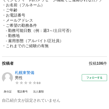
・お名前（フルネーム）

・ご年齢

・お電話番号

・メールアドレス

・ご希望の勤務条件

　- 勤務可能日数（例：週3～/土日可否）

　- 勤務地

　- 雇用形態（アルバイト/正社員）

・これまでのご経験の有無
投稿者
投稿
106
件
札幌東警備
男性
フォローする
0.0
身分証
電話番号
法人書類
自己紹介文が設定されていません