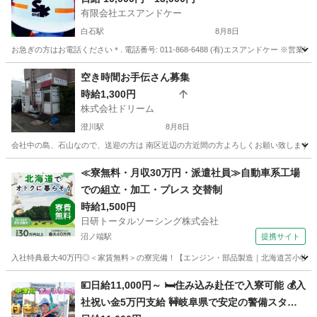
有限会社エスアンドケー
白石駅
8月8日
お急ぎの方はお電話ください＊. 電話番号: 011-868-6488 (有)エスアンドケー ※営業時間
北海道
札幌市
白石駅
警備員
スタッフ
空き時間お手伝さん募集
時給1,300円
株式会社ドリーム
澄川駅
8月8日
会社中の島、石山なので、送迎の方は 南区近辺の方近間の方よろしくお願い致します 明
北海道
札幌市
澄川駅
清掃
空き家
≪寮無料・月収30万円・派遣社員≫自動車系工場
での組立・加工・プレス 交替制
時給1,500円
日研トータルソーシング株式会社
沼ノ端駅
提携サイト
入社特典最大40万円◎＜家賃無料＞の寮完備！【エンジン・部品製造｜北海道苫小牧市】高
北海道
苫小牧市
沼ノ端駅
その他
💴日給11,000円～ 🛏️住み込み赴任で入寮可能 💰入
社祝い金5万円支給 🚧岐阜県で安定の警備スタッ