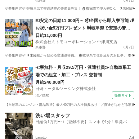
色丹郡
8月7日
せんか🔑
💡募集内容💡 🚧岐阜県で交通誘導の警備員募集！ 🏠寮完備で即入寮OK。 🔰未経験
北海道
色丹郡
警備員
給料
💴安定の日給11,000円～ 📦全国から即入寮可能 💰
お祝い金5万円プレゼント 🚧岐阜県で安定の警備
スタッフ 🚗赴任費用はしっかり会社補助 🔰未経験
日給11,000円
株式会社ミトモコーポレーション 中津川支店
でも安心の教育体制 💻自宅から便利なWeb面接 💸
余市郡
8月7日
日払い対応で急な出費も安心
💡募集内容💡 🔰未経験から始める交通誘導員。 🏠岐阜県で住み込みのお仕事。 📚
北海道
余市郡
警備員
給料
≪寮無料・月収29.5万円・派遣社員≫自動車系工
場での組立・加工・プレス 交替制
月給240,000円
日研トータルソーシング株式会社
沼ノ端駅
提携サイト
【自動車のエンジン・部品製造】最大40万円の入社特典あり！／貯金がはかどる家賃無
北海道
苫小牧市
沼ノ端駅
その他
洗い場スタッフ
日給例1万円〜 /【登録不要】スマホで1分！単発バイ
ト一括検索✨
Lacotto
Ad