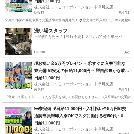
フ 🚅地方からの乗り込み費用補助 🔰未経験大歓迎
日給11,000円
株式会社ミトモコーポレーション 中津川支店
の充実研修 💻スマホで簡単Web面接 💸日払い対応
択捉郡
8月7日
で急な出費も安心
💡募集内容💡 🚧岐阜県で交通誘導の警備員募集！ 🏠寮完備で即入寮OK。 🔰未経験
北海道
択捉郡
警備員
給料
洗い場スタッフ
日給例1万円〜 /【登録不要】スマホで1分！単発バイ
ト一括検索✨
Lacotto
Ad
💰お祝い金5万円プレゼント 📦すぐに入寮可能な
寮完備 💴安定の日給11,000円～ 🚧自然豊かな岐阜
で交通誘導 🚗赴任交通費補助で遠方も安心 🔰未経
日給11,000円
株式会社ミトモコーポレーション 中津川支店
験でも安心の教育体制 💻自宅から便利なWeb面接
蘂取郡
8月7日
👫カップルや夫婦での赴任歓迎
「警備って難しそう…」 そんな不安を感じる必要はありません。 ⭐入寮可能の交通誘導警備⭐ ⭐W
北海道
蘂取郡
警備員
給料
🛏️寮完備 💰日給11,000円～入社祝い金5万円💴交
通誘導員🚧即入寮OKでスグに働ける📦50代・60
代の再就職を応援します🌸Web面接対応・履歴書
日給11,000円
株式会社ミトモコーポレーション 中津川支店
不要📱中津川市で安定収入と住まいを手に入れま