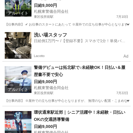
日給9,000円
札幌東警備合同会社
アルバイト
東区役所前駅
7月10日
【仕事内容】 ✔ お仕事のスタートにあたって ※屋外での立ち仕事が中心となりますが
北海道
札幌市
東区役所前駅
その他
スタッフ
洗い場スタッフ
日給例1万円〜 /【登録不要】スマホで1分！単発バイ
ト一括検索✨
Lacotto
Ad
警備デビューは拓北駅で♪未経験OK！日払い＆履
歴書不要で安心
日給9,000円
札幌東警備合同会社
アルバイト
東区役所前駅
7月22日
【仕事内容】 ※屋外での立ち仕事が中心となりますが、 無理のない配置・こまめな休憩を
北海道
札幌市
東区役所前駅
その他
雑踏警備
環状通東駅近郊｜シニア活躍中！未経験・日払い
OKの交通誘導警備
日給9,000円
札幌東警備合同会社