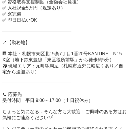
✅ 資格取得支援制度（全額会社負担）

✅ 入社祝金5万円（規定あり）

✅ 寮完備

✅ 即日日払いOK

━━━━━━━━━━━━━━━

📍【勤務地】

🏢 本社：札幌市東区北15条7丁目1番20号KANTINE　N15　
X室（地下鉄東豊線「東区役所前駅」から徒歩約5分）

🚉 現場エリア：元町駅周辺（札幌市近郊に幅広くあり／自
宅から送迎あり）

━━━━━━━━━━━━━━━

📞 応募先

受付時間：平日 9:00～17:00（土日祝休み）

ちょっと気になる…そんな方も大歓迎！ご興味のある方はお
気軽にご連絡ください💡

＼＼ジモティー内のメッセージ機能でご連絡される方／／
