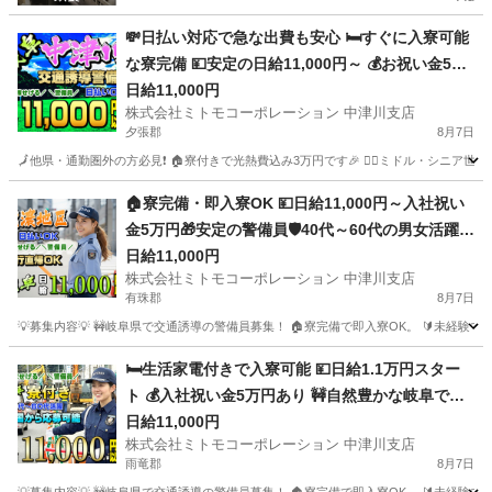
💸日払い対応で急な出費も安心 🛏️すぐに入寮可能
な寮完備 💴安定の日給11,000円～ 💰お祝い金5万
円プレゼント 🚧岐阜県で交通誘導員募集 🚅地方か
日給11,000円
株式会社ミトモコーポレーション 中津川支店
らの乗り込み費用補助 🔰未経験でも安心の教育体
夕張郡
8月7日
制 💻自宅から便利なWeb面接
🗾他県・通勤圏外の方必見❗ 🏠寮付きで光熱費込み3万円です🎉 👮‍♂️ミドル・シニア世代
北海道
夕張郡
警備員
給料
🏠寮完備・即入寮OK 💴日給11,000円～入社祝い
金5万円🎁安定の警備員🛡️40代～60代の男女活躍中
👫体力的な負担少なめで長く続けられる交通誘導
日給11,000円
株式会社ミトモコーポレーション 中津川支店
🚧日払い対応あり💸遠方の方もWeb面接で気軽に
有珠郡
8月7日
応募を📱
💡募集内容💡 🚧岐阜県で交通誘導の警備員募集！ 🏠寮完備で即入寮OK。 🔰未経験
北海道
有珠郡
警備員
給料
🛏️生活家電付きで入寮可能 💴日給1.1万円スター
ト 💰入社祝い金5万円あり 🚧自然豊かな岐阜で交
通誘導 🚅赴任交通費補助で遠方も安心 🔰未経験か
日給11,000円
株式会社ミトモコーポレーション 中津川支店
らプロを目指せる 📱スマホで手軽にWeb面接 👫カ
雨竜郡
8月7日
ップルや夫婦での赴任歓迎