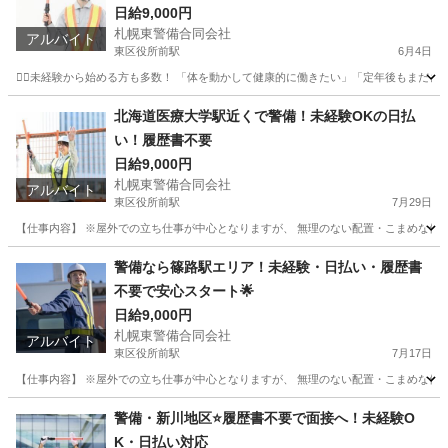
日給9,000円
札幌東警備合同会社
アルバイト
東区役所前駅
6月4日
👷‍♂️未経験から始める方も多数！ 「体を動かして健康的に働きたい」「定年後もまだまだ
北海道
札幌市
東区役所前駅
軽作業
スタッフ
北海道医療大学駅近くで警備！未経験OKの日払
い！履歴書不要
日給9,000円
札幌東警備合同会社
アルバイト
東区役所前駅
7月29日
【仕事内容】 ※屋外での立ち仕事が中心となりますが、 無理のない配置・こまめな休憩
北海道
札幌市
東区役所前駅
その他
個室
警備なら篠路駅エリア！未経験・日払い・履歴書
不要で安心スタート🌟
日給9,000円
札幌東警備合同会社
アルバイト
東区役所前駅
7月17日
【仕事内容】 ※屋外での立ち仕事が中心となりますが、 無理のない配置・こまめな休憩
北海道
札幌市
東区役所前駅
その他
個室
警備・新川地区⭐履歴書不要で面接へ！未経験O
K・日払い対応