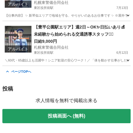
札幌東警備合同会社
アルバイト
東区役所前駅
7月13日
【仕事内容】 ✨ 新琴似エリアで地域を守る、やりがいのあるお仕事です ✨ ※屋外で
北海道
札幌市
東区役所前駅
その他
スタッフ
【豊平公園駅エリア】週2日～OK✨日払いあり💰
未経験から始められる交通誘導スタッフ👷‍♂️
日給9,000円
札幌東警備合同会社
アルバイト
東区役所前駅
6月12日
＼60代・65歳以上も活躍中！シニア歓迎の安心ワーク！／ 「体を動かす仕事がしたい」「
北海道
札幌市
東区役所前駅
警備員
スタッフ
ページTOPへ
投稿
求人情報を無料で掲載出来る
投稿画面へ (無料)