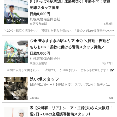
🚦【さっぽろ駅周辺】未経験OK！年齢不問！交通
誘導スタッフ募集
日給9,000円
札幌東警備合同会社
アルバイト
東区役所前駅
6月2日
＼20代～幅広く活躍中✨／ 「安定した収入を得たい」「日払いで助かる仕事がいい」そんな方に
北海道
札幌市
東区役所前駅
警備員
スタッフ
◇◆ 豊水すすきの駅エリア ◆◇ ＼日勤・夜勤ど
ちらもOK！柔軟に働ける警備スタッフ募集／
日給9,000円
札幌東警備合同会社
アルバイト
東区役所前駅
5月12日
「昼間に安定して働きたい」 「夜勤でしっかり稼ぎたい」 どちらも歓迎します！ 幅広い
北海道
札幌市
東区役所前駅
警備員
スタッフ
洗い場スタッフ
日給例1万円〜 /【登録不要】スマホで1分！単発バイ
ト一括検索✨
Lacotto
Ad
🌟【栄町駅エリア】シニア・主婦(夫)さん大歓迎！
週2日～OKの交通誘導警備スタッフ🚦