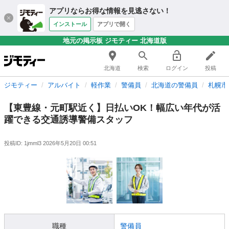
アプリならお得な情報を見逃さない！
インストール
アプリで開く
地元の掲示板 ジモティー 北海道版
北海道
検索
ログイン
投稿
ジモティー
アルバイト
軽作業
警備員
北海道の警備員
札幌市
【東豊線・元町駅近く】日払いOK！幅広い年代が活
躍できる交通誘導警備スタッフ
投稿ID: 1jmml3
2026年5月20日 00:51
職種
警備員