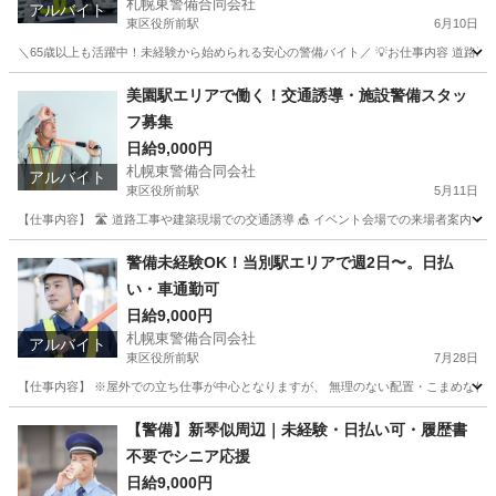
札幌東警備合同会社
アルバイト
東区役所前駅
6月10日
＼65歳以上も活躍中！未経験から始められる安心の警備バイト／ 💡お仕事内容 道路工
北海道
札幌市
東区役所前駅
警備員
スタッフ
美園駅エリアで働く！交通誘導・施設警備スタッ
フ募集
日給9,000円
札幌東警備合同会社
アルバイト
東区役所前駅
5月11日
【仕事内容】 🛣️ 道路工事や建築現場での交通誘導 🎪 イベント会場での来場者案内・安全確
北海道
札幌市
東区役所前駅
警備員
スタッフ
警備未経験OK！当別駅エリアで週2日〜。日払
い・車通勤可
日給9,000円
札幌東警備合同会社
アルバイト
東区役所前駅
7月28日
【仕事内容】 ※屋外での立ち仕事が中心となりますが、 無理のない配置・こまめな休憩
北海道
札幌市
東区役所前駅
その他
個室
【警備】新琴似周辺｜未経験・日払い可・履歴書
不要でシニア応援
日給9,000円