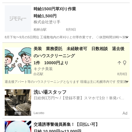
時給1500円草刈り作業
時給1,500円
株式会社塗り手
柏林台駅
8月9日
8月下旬〜9月の5日間位 工場敷地内の草刈りと付帯作業です。 ◇休憩時間10時〜30分間
北海道
河東郡
柏林台駅
その他
ヤッケ
美装 業務委託 未経験者可 日数相談 退去後
のハウスクリーニング
1件 10000円より
キクチ美装
白石駅
8月8日
退去後アパート等のハウスクリーニングとなります 現場は主に札幌市内です 空室清掃、
北海道
札幌市
白石駅
清掃
業務委託
洗い場スタッフ
日給例1万円〜 /【登録不要】スマホで1分！単発バイ
ト一括検索✨
Lacotto
Ad
交通誘導警備員募集！【日払い可】
日給 10,000円〜13,000円