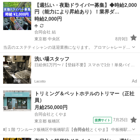
アルバイト・パート
【週払い・夜勤ドライバー募集】◆時給2,000
助、生活援助、リネン交換、利用者宅訪問、調理 給与・手当 <給与>
円（能力により昇給あり）！業界ダ…
時給1,200〜3,800円...
時給2,000円
合同会社 結
東京都 中央区
8月9日
当店のエステティシャンの送迎業務になります。 アロマシャレード
https://www.aroma-charade.com/ ★ 時給2,000円！業界ダントツ最高水
東京
中央区
ドライバー
時給
洗い場スタッフ
準の待遇です！ ★ 週払いです！ ★ 自...
日給例1万円〜 /【登録不要】スマホで1分！単発バイト
一括検索✨
Ad
Lacotto
トリミング＆ペットホテルのトリマー（正社
員）
月給250,000円
合同会社とくやま
7月25日
提携サイト
東京都 板橋区
町１階 ワンルーク板橋区中板橋駅店【
合同会社
とくやま】 中板橋駅徒
歩4分 [職…
東京
板橋区
その他