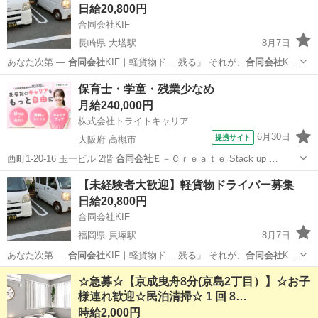
日給20,800円
合同会社KIF
長崎県 大塔駅
8月7日
あなた次第 ―
合同会社
KIF｜軽貨物ド… 残る」 それが、
合同会社
KIF
の働き方で… せんか？ ★
合同会社
KIFが“選ばれ… あなたの一歩を、
長崎
佐世保市
大塔駅
ドライバー
合同会社
保育士・学童・残業少なめ
合同会社
KIFが全力で応…
月給240,000円
株式会社トライトキャリア
6月30日
提携サイト
大阪府 高槻市
西町1-20-16 玉一ビル 2階
合同会社
Ｅ－Ｃｒｅａｔｅ Stack up …
大阪
高槻市
保育士
【未経験者大歓迎】軽貨物ドライバー募集
日給20,800円
合同会社KIF
福岡県 貝塚駅
8月7日
あなた次第 ―
合同会社
KIF｜軽貨物ド… 残る」 それが、
合同会社
KIF
の働き方で… せんか？ ★
合同会社
KIFが“選ばれ… あなたの一歩を、
福岡
福岡市
貝塚駅
ドライバー
合同会社
☆急募☆【京成曳舟8分(京島2丁目）】☆お子
合同会社
KIFが全力で応…
様連れ歓迎☆民泊清掃☆ 1 回 8…
時給2,000円