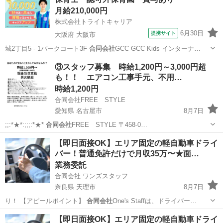
ら社員へも可。 社会保険、雇用保険、厚生年金、労災保険 交通費全額
月給210,000円
支給 給料相談（短期ア...
株式会社トライトキャリア
6月30日
提携サイト
大阪府 大阪市
城2丁目5 - 1パークコート3F
合同会社
GCC GCC Kids インターナ…
大阪
大阪市
保育士
③スタッフ募集 時給1,200円～3,000円超
も！！ エアコン工事手元、不用…
時給1,200円
合同会社FREE STYLE
愛知県 名古屋市
8月7日
;;:*★*:;;;:*★*
合同会社
FREE STYLE 〒458-0…
愛知
名古屋市
その他
時給
【即日面接OK】エリア固定の軽自動車ドライ
バー！普通免許だけで月収35万〜★面…
業務委託
合同会社 ワンズスタッフ
奈良県 天理市
8月7日
り！ 【アピールポイント】
合同会社
One's Staffは、ドライバー…
奈良
天理市
ドライバー
置き配
【即日面接OK】エリア固定の軽自動車ドライ