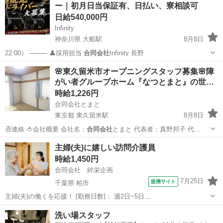
ー｜初月日当保証有、日払い、寮相談可
日給540,000円
Infinity
神奈川県 大船駅
8月8日
22:00） ⸻ 👤採用担当
合同会社
Infinity 長野
神奈川
鎌倉市
大船駅
ドライバー
80万
🌸東久留米市オープニングスタッフ募集🌸障
がい者グループホーム『なつとまと』の世…
時給1,226円
合同会社とまと
東京都 東久留米駅
8月8日
否連絡 🍅会社概要 会社名：
合同会社
とまと 代表者：真野邦子 代…
東京
東久留米市
東久留米駅
その他
スタッフ
主婦(夫)に嬉しい訪問介護員
時給1,450円
合同会社 絆栄企画
7月25日
提携サイト
千葉県 柏市
主婦(夫)の働くを応援！ [勤務日数]： 週2日~5日
08:30~17:30/09:30~18:30/10:00~15:00/10:00~16:00/09:00~14:00 月/
千葉
柏市
介護福祉士
洗い場スタッフ
火/水/木/金/土 などから選べます [...