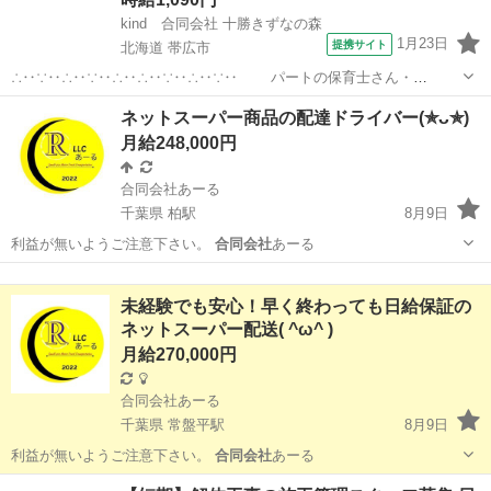
kind 合同会社 十勝きずなの森
1月23日
提携サイト
北海道 帯広市
∴‥∵‥∴‥∵‥∴‥∴‥∵‥∴‥∵‥ パートの保育士さん・
児童指導員さんを募集！ ※送迎業務ご相談
北海道
帯広市
保育士
ネットスーパー商品の配達ドライバー(⁠✯⁠ᴗ⁠✯⁠)
◆9:00~18:00の中で 【1日3h〜で18時まで出られる方】 まず
月給248,000円
は希望の時間...
合同会社あーる
千葉県 柏駅
8月9日
利益が無いようご注意下さい。
合同会社
あーる
千葉
柏市
柏駅
ドライバー
業務委託契約
未経験でも安心！早く終わっても日給保証の
ネットスーパー配送( ^ω^ )
月給270,000円
合同会社あーる
千葉県 常盤平駅
8月9日
利益が無いようご注意下さい。
合同会社
あーる
千葉
松戸市
常盤平駅
配送
ネットスーパー