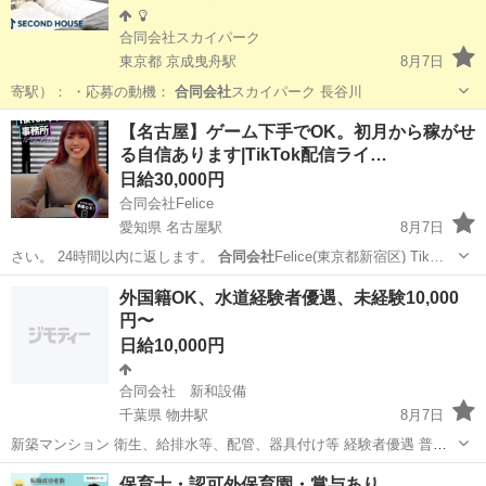
合同会社スカイパーク
東京都 京成曳舟駅
8月7日
寄駅）： ・応募の動機：
合同会社
スカイパーク 長谷川
東京
墨田区
京成曳舟駅
その他
スタッフ
【名古屋】ゲーム下手でOK。初月から稼がせ
る自信あります|TikTok配信ライ…
日給30,000円
合同会社Felice
愛知県 名古屋駅
8月7日
さい。 24時間以内に返します。
合同会社
Felice(東京都新宿区) Tik…
愛知
名古屋市
名古屋駅
その他
ゲーム
外国籍OK、水道経験者優遇、未経験10,000
円〜
日給10,000円
合同会社 新和設備
千葉県 物井駅
8月7日
新築マンション 衛生、給排水等、配管、器具付け等 経験者優遇 普通
自動車免許必須（車両貸し出し可） 作業着支給、空調服支給 バイトか
千葉
四街道市
物井駅
その他
水道
保育士・認可外保育園・賞与あり