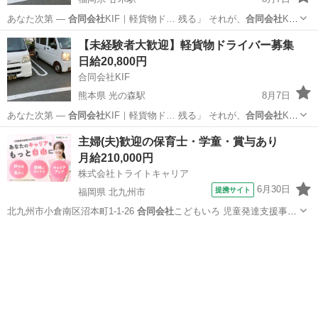
あなた次第 ―
合同会社
KIF｜軽貨物ド… 残る」 それが、
合同会社
KIF
の働き方で… せんか？ ★
合同会社
KIFが“選ばれ… あなたの一歩を、
福岡
朝倉市
甘木駅
ドライバー
合同会社
【未経験者大歓迎】軽貨物ドライバー募集
合同会社
KIFが全力で応…
日給20,800円
合同会社KIF
熊本県 光の森駅
8月7日
あなた次第 ―
合同会社
KIF｜軽貨物ド… 残る」 それが、
合同会社
KIF
の働き方で… せんか？ ★
合同会社
KIFが“選ばれ… あなたの一歩を、
熊本
熊本市
光の森駅
ドライバー
合同会社
主婦(夫)歓迎の保育士・学童・賞与あり
合同会社
KIFが全力で応…
月給210,000円
株式会社トライトキャリア
6月30日
提携サイト
福岡県 北九州市
北九州市小倉南区沼本町1-1-26
合同会社
こどもいろ 児童発達支援事
業・放課後…
福岡
北九州市
保育士