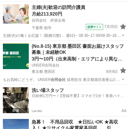
2…
東京
渋谷区
ポスティング
合同会社
主婦(夫)歓迎の訪問介護員
月給213,920円
合同会社 絆栄企画
7月25日
提携サイト
千葉県 柏市
主婦(夫)の働くを応援！ [勤務日数]： 週5日~ 08:30~17:30/09:30~18:30
月/火/水/木/金/土 などから選べます [勤務地・最寄駅]： 千葉県柏市花
千葉
柏市
介護福祉士
(No.8-15) 東京都 墨田区 書面お届けスタッフ
野井1413 たへい訪問介護ステーション ...
募集｜未経験OK
3円〜10円（出来高制・エリアにより異なる）
UNSER合同会社
東京都 墨田区
8月9日
もお気軽にどうぞ。 UNSER
合同会社
採用担当 東京都港区南青山2-
2…
東京
墨田区
ポスティング
スタッフ
洗い場スタッフ
日給例1万円〜 /【登録不要】スマホで1分！単発バイト
一括検索✨
Ad
Lacotto
急募！ 不用品回収 ★日払いOK ★高収
入！ ★リサイクル家電家具回収、 引…