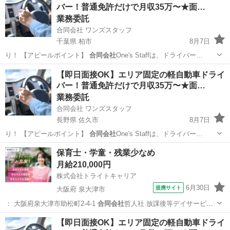
バー！普通免許だけで月収35万〜★面…
業務委託
合同会社 ワンズスタッフ
千葉県 柏市
8月7日
り！ 【アピールポイント】
合同会社
One's Staffは、ドライバー…
千葉
柏市
ドライバー
置き配
【即日面接OK】エリア固定の軽自動車ドライ
バー！普通免許だけで月収35万〜★面…
業務委託
合同会社 ワンズスタッフ
長野県 佐久市
8月7日
り！ 【アピールポイント】
合同会社
One's Staffは、ドライバー…
長野
佐久市
ドライバー
置き配
保育士・学童・残業少なめ
月給210,000円
株式会社トライトキャリア
6月30日
提携サイト
大阪府 泉大津市
： 大阪府泉大津市助松町2-4-1
合同会社
哲人社 放課後等デイサービス
清流の…
大阪
泉大津市
保育士
【即日面接OK】エリア固定の軽自動車ドライ