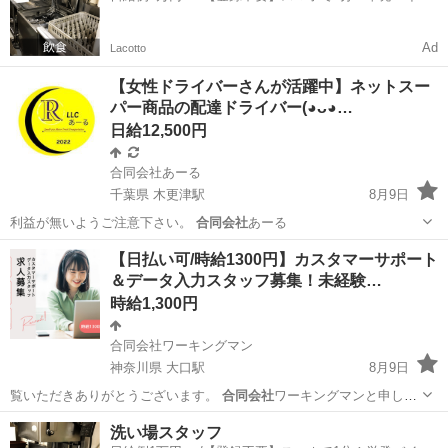
一括検索✨
Ad
Lacotto
【女性ドライバーさんが活躍中】ネットスー
パー商品の配達ドライバー(⁠◕⁠ᴗ⁠◕…
日給12,500円
合同会社あーる
千葉県 木更津駅
8月9日
利益が無いようご注意下さい。
合同会社
あーる
千葉
木更津市
木更津駅
ドライバー
業務委託契約
【日払い可/時給1300円】カスタマーサポート
＆データ入力スタッフ募集！未経験…
時給1,300円
合同会社ワーキングマン
神奈川県 大口駅
8月9日
覧いただきありがとうございます。
合同会社
ワーキングマンと申しま
す。 こ…
神奈川
横浜市
大口駅
データ入力
洗い場スタッフ