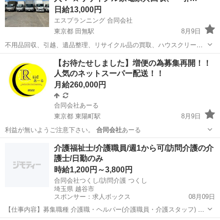
日給13,000円
エスプランニング 合同会社
東京都 田無駅
8月9日
不用品回収、引越、遺品整理、リサイクル品の買取、ハウスクリーニ
ング、便利屋業です。 ⚪︎未経験の方も大歓迎 ⚪︎2ｔ車運転できる
東京
西東京市
田無駅
清掃
引越
【お待たせしました】増便の為募集再開！！
方、週5以上勤務できる方、優先歓迎 ★こんな方が活躍してます。 ・
人気のネットスーパー配送！！
始めはバイト...
月給260,000円
合同会社あーる
東京都 東陽町駅
8月9日
利益が無いようご注意下さい。
合同会社
あーる
東京
江東区
東陽町駅
配送
ネットスーパー
介護福祉士/介護職員/週1から可/訪問介護の介
護士/日勤のみ
時給1,200円～3,800円
合同会社つくし/訪問介護 つくし
埼玉県 越谷市
スポンサー：求人ボックス
08月09日
【仕事内容】募集職種 介護職・ヘルパー(介護職員・介護スタッフ) パ
ート・アルバイト 仕事内容 身体介護、食事介助、入浴介助、排泄介