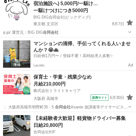
宿泊施設へ) 5,000円/一駆け…
一駆けつけにつき5000円
BIG DIG合同会社(ビックディグ)
東京都 文京区
8月7日
g.jp/ 運営元：BIG DIG
合同会社
東京
文京区
その他
宿泊施設
マンションの清掃、手伝ってくれる人いませ
んか？😭🙏
日給例1万円〜 / 登録不要！高時給求人多数✨
Ad
Lacotto
保育士・学童・残業少なめ
月給210,000円
株式会社トライトキャリア
6月30日
提携サイト
大阪府 高槻市
： 大阪府高槻市明野町35 - 5
合同会社
Asante 放課後等デイサービス
…
大阪
高槻市
保育士
【未経験者大歓迎】軽貨物ドライバー募集
日給20,800円
合同会社KIF