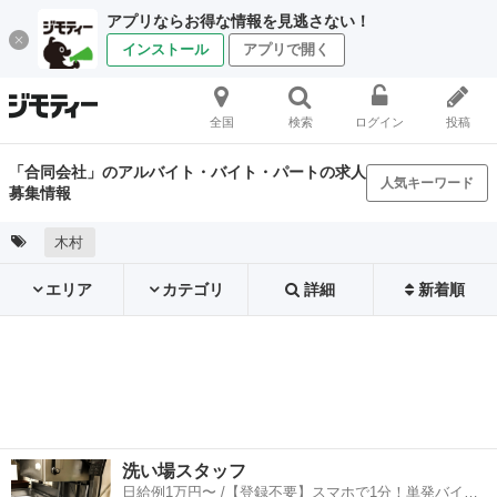
アプリならお得な情報を見逃さない！
インストール
アプリで開く
全国
検索
ログイン
投稿
「合同会社」のアルバイト・バイト・パートの求人
人気キーワード
募集情報
木村
エリア
カテゴリ
詳細
新着順
洗い場スタッフ
日給例1万円〜 /【登録不要】スマホで1分！単発バイト