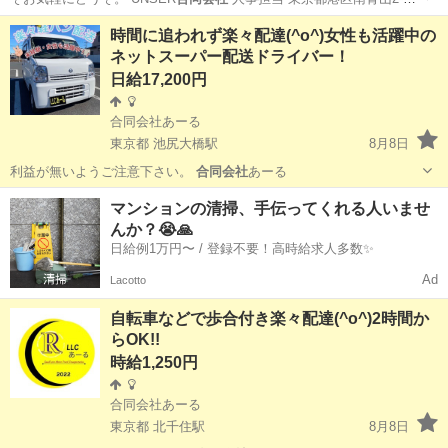
2…
埼玉
戸田市
ポスティング
出来高制
時間に追われず楽々配達(^o^)女性も活躍中の
ネットスーパー配送ドライバー！
日給17,200円
合同会社あーる
東京都 池尻大橋駅
8月8日
利益が無いようご注意下さい。
合同会社
あーる
東京
目黒区
池尻大橋駅
配送
ネットスーパー
マンションの清掃、手伝ってくれる人いませ
んか？😭🙏
日給例1万円〜 / 登録不要！高時給求人多数✨
Ad
Lacotto
自転車などで歩合付き楽々配達(^o^)2時間か
らOK!!
時給1,250円
合同会社あーる
東京都 北千住駅
8月8日