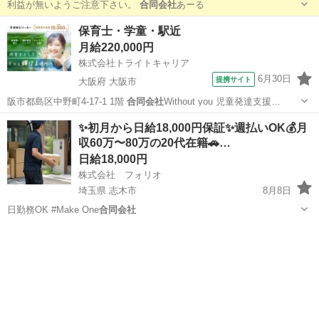
利益が無いようご注意下さい。
合同会社
あーる
東京
足立区
北千住駅
配送
荷物
保育士・学童・駅近
月給220,000円
株式会社トライトキャリア
6月30日
提携サイト
大阪府 大阪市
阪市都島区中野町4-17-1 1階
合同会社
Without you 児童発達支援…
大阪
大阪市
保育士
✨初月から日給18,000円保証✨週払いOK💰月
収60万〜80万の20代在籍🚗…
日給18,000円
株式会社 フォリオ
埼玉県 志木市
8月8日
日勤務OK #Make One
合同会社
埼玉
志木市
ドライバー
社長