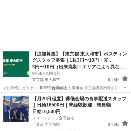
【追加募集】【東京都 東大和市】ポスティン
グスタッフ募集｜1枚3円〜10円・完…
3円〜10円（出来高制・エリアにより異なる）
UNSER合同会社
東京都 東大和市
8月8日
でお気軽にどうぞ。 UNSER
合同会社
人事担当 東京都港区南青山2-
2…
東京
東大和市
ポスティング
出来高制
【月20日程度】葬儀会場の食事配送スタッフ
｜日給16500円｜未経験歓迎 軽貨物
日給16,500円
スリーステップ合同会社
千葉県 学園前駅
8月8日