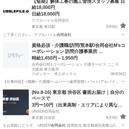
【短期】解体工事の施工管理スタッフ募集 日
給18,000円
日給18,000円
ラブルパイル合同会社
東京都 春日駅
8月9日
ご了承ください。 ラブルパイル
合同会社
東京
文京区
春日駅
その他
資格必須・介護職/訪問/荒本駅/合同会社M’sコ
ーポレーション 訪問介護事業所 …
時給1,450円～1,950円
合同会社M’sコーポレーション 介護サービス こころ
大阪府 東大阪市
スポンサー：求人ボックス
08月04日
【仕事内容】<職種> 介護職/ヘルパー <雇用形態> パート/アルバイト
<施設形態> 訪問介護 <お仕事内容> 訪問介護事業所での介護職 ・パー
アルバイト・パート
(No.8-16) 東京都 渋谷区 書面お届け｜自分の
トでの募集になります。 ーココがポイントー ・残業はほとんどありま
ペースで
せん。 ・社内コミ...
3円〜10円（出来高制・エリアにより異なる）
UNSER合同会社
東京都 渋谷区
8月9日
もお気軽にどうぞ。 UNSER
合同会社
採用担当 東京都港区南青山2-