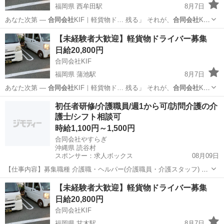
福岡県 西牟田駅
8月7日
あなた次第 ―
合同会社
KIF｜軽貨物ド… 残る」 それが、
合同会社
KIF
の働き方で… せんか？ ★
合同会社
KIFが“選ばれ… あなたの一歩を、
福岡
八女市
西牟田駅
ドライバー
合同会社
【未経験者大歓迎】軽貨物ドライバー募集
合同会社
KIFが全力で応…
日給20,800円
合同会社KIF
福岡県 蒲池駅
8月7日
あなた次第 ―
合同会社
KIF｜軽貨物ド… 残る」 それが、
合同会社
KIF
の働き方で… せんか？ ★
合同会社
KIFが“選ばれ… あなたの一歩を、
福岡
大川市
蒲池駅
ドライバー
合同会社
初任者研修/介護職員/週1から可/訪問介護の介
合同会社
KIFが全力で応…
護士/シフト相談可
時給1,100円～1,500円
合同会社やすらぎ
沖縄県 読谷村
スポンサー：求人ボックス
08月09日
【仕事内容】募集職種 介護職・ヘルパー(介護職員・介護スタッフ) パ
ート・アルバイト 仕事内容 身体介護、食事介助、入浴介助、排泄介
アルバイト・パート
【未経験者大歓迎】軽貨物ドライバー募集
助、生活援助、リネン交換、利用者宅訪問、調理 給与・手当 <給与>
日給20,800円
時給1,100〜1,500円...
合同会社KIF
福岡県 甘木駅
8月7日