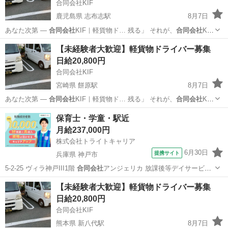
合同会社KIF
鹿児島県 志布志駅
8月7日
あなた次第 ―
合同会社
KIF｜軽貨物ド… 残る」 それが、
合同会社
KIF
の働き方で… せんか？ ★
合同会社
KIFが“選ばれ… あなたの一歩を、
鹿児島
鹿屋市
志布志駅
ドライバー
合同会社
【未経験者大歓迎】軽貨物ドライバー募集
合同会社
KIFが全力で応…
日給20,800円
合同会社KIF
宮崎県 餅原駅
8月7日
あなた次第 ―
合同会社
KIF｜軽貨物ド… 残る」 それが、
合同会社
KIF
の働き方で… せんか？ ★
合同会社
KIFが“選ばれ… あなたの一歩を、
宮崎
都城市
餅原駅
ドライバー
合同会社
保育士・学童・駅近
合同会社
KIFが全力で応…
月給237,000円
株式会社トライトキャリア
6月30日
提携サイト
兵庫県 神戸市
5-2-25 ヴィラ神戸III1階
合同会社
アンジェリカ 放課後等デイサービス
…
兵庫
神戸市
保育士
【未経験者大歓迎】軽貨物ドライバー募集
日給20,800円
合同会社KIF
熊本県 新八代駅
8月7日