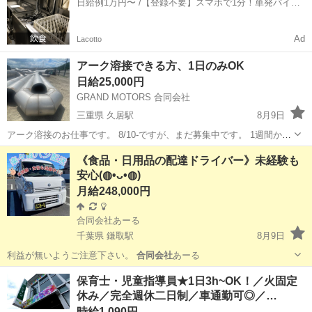
日給例1万円〜 /【登録不要】スマホで1分！単発バイト
一括検索✨
Ad
Lacotto
アーク溶接できる方、1日のみOK
日給25,000円
GRAND MOTORS 合同会社
三重県 久居駅
8月9日
アーク溶接のお仕事です。 8/10-ですが、まだ募集中です。 1週間から
20日程度です。 お気軽にお問い合わせください。 よろしくお願い申し
三重
津市
久居駅
その他
アーク溶接
《食品・日用品の配達ドライバー》未経験も
上げます。
安心(⁠◍⁠•⁠ᴗ⁠•⁠◍⁠)
月給248,000円
合同会社あーる
千葉県 鎌取駅
8月9日
利益が無いようご注意下さい。
合同会社
あーる
千葉
千葉市
鎌取駅
ドライバー
業務委託契約
保育士・児童指導員★1日3h~OK！／火固定
休み／完全週休二日制／車通勤可◎／…
時給1,090円