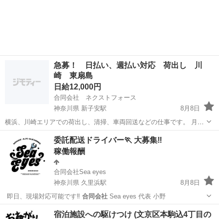
急募！ 日払い、週払い対応 荷出し 川
崎 東扇島
日給12,000円
合同会社 ネクストフォース
神奈川県 新子安駅
8月8日
横浜、川崎エリアでの荷出し、清掃、車両回送などの仕事です。 月〜
金曜日、週5で勤務できる方、限定での募集になります。 真面目に勤
神奈川
横浜市
新子安駅
倉庫
委託配送ドライバー🏃 大募集‼️
務できて、長く続く方を探してます。 時間は8時30〜17時です。 安定
稼働報酬
して稼ぎたい方、ご応...
合同会社Sea eyes
神奈川県 久里浜駅
8月8日
️ 即日、現場対応可能です‼️
合同会社
Sea eyes 代表 小野
神奈川
横須賀市
久里浜駅
配送
一人
宿泊施設への駆けつけ (文京区本駒込4丁目の