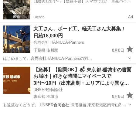
日給例1万円〜 /【登録不要】スマホで1分！単発バイト
一括検索✨
Ad
Lacotto
大工さん、ボード工、軽天工さん大募集！
日給18,000円
合同会社 HANIUDA-Partners
千葉県 市川駅
8月8日
はじめまして。
合同会社
HANIUDA-Partnersの羽…
千葉
市川市
市川駅
大工
【急募】【副業OK】📬 東京都 稲城市の書面
お届け｜好きな時間にマイペースで
3円〜10円（出来高制・エリアにより異なる）
UNSER合同会社
東京都 稲城市
8月8日
も遠慮なくどうぞ。 UNSER
合同会社
採用担当 東京都港区南青山2-
2…
東京
稲城市
ポスティング
マイペース