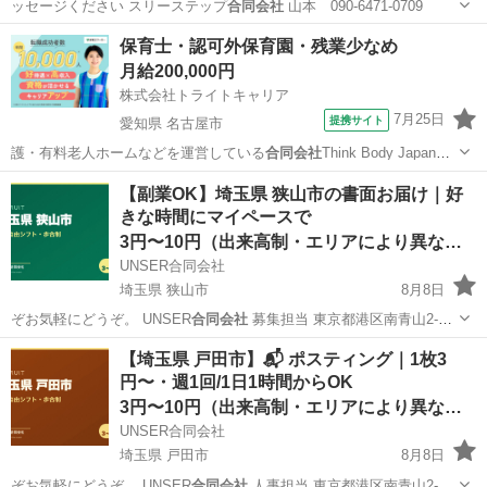
ッセージください スリーステップ
合同会社
山本 090-6471-0709
千葉
千葉市
学園前駅
ドライバー
スタッフ
保育士・認可外保育園・残業少なめ
月給200,000円
株式会社トライトキャリア
7月25日
提携サイト
愛知県 名古屋市
護・有料老人ホームなどを運営している
合同会社
Think Body Japanで
働…
愛知
名古屋市
保育士
【副業OK】埼玉県 狭山市の書面お届け｜好
きな時間にマイペースで
3円〜10円（出来高制・エリアにより異なる）
UNSER合同会社
埼玉県 狭山市
8月8日
ぞお気軽にどうぞ。 UNSER
合同会社
募集担当 東京都港区南青山2-
2…
埼玉
狭山市
ポスティング
マイペース
【埼玉県 戸田市】📬 ポスティング｜1枚3
円〜・週1回/1日1時間からOK
3円〜10円（出来高制・エリアにより異なる）
UNSER合同会社
埼玉県 戸田市
8月8日
ぞお気軽にどうぞ。 UNSER
合同会社
人事担当 東京都港区南青山2-