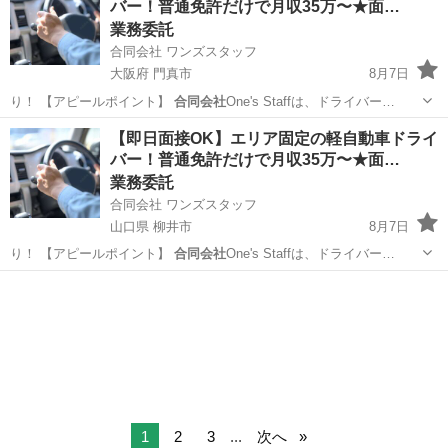
バー！普通免許だけで月収35万〜★面…
業務委託
合同会社 ワンズスタッフ
大阪府 門真市
8月7日
り！ 【アピールポイント】
合同会社
One's Staffは、ドライバー…
大阪
門真市
ドライバー
置き配
【即日面接OK】エリア固定の軽自動車ドライ
バー！普通免許だけで月収35万〜★面…
業務委託
合同会社 ワンズスタッフ
山口県 柳井市
8月7日
り！ 【アピールポイント】
合同会社
One's Staffは、ドライバー…
山口
柳井市
ドライバー
置き配
1
2
3
...
次へ