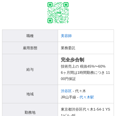
職種
美容師
雇用形態
業務委託
完全歩合制
技術売上の 税抜45%〜60%
給与
6ヶ月間は1時間勤務につき 11
00円保証
渋谷区
- 代々木
地域
JR山手線 -
代々木駅
東京都渋谷区代々木1-54-1 YS
勤務地
1ビル 4F