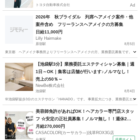
トヨタ自動車株式会社
Ad
2026年 秋ブライダル 列席ヘアメイク案件・他
案件含め フリーランスヘアメイクの方募集
日給11,000円
Lilly Hairmake
原宿駅
8月5日
東京都 ヘアメイク事務所よりフリーランスヘアメイクの方、業務委託募集です。 【募集案
東京
渋谷区
原宿駅
美容師
【池袋駅3分】業務委託エステティシャン募集｜週
1日～OK｜集客は店舗が行います♪ノルマなし！
売上の50％～
NewBe株式会社
池袋駅
8月4日
🌸池袋駅徒歩3分のエステサロン「HANADO」です。 事業拡大につき、業務委託エステティシャンを募集します。
東京
豊島区
池袋駅
エステ
業務委託
美容師免許があればOK！ヘアカラー専門店スタッ
フ ☆安定の正社員募集！ノルマ無し！！週休2
日！自動化技術で安心の設備環境♪ CASACOLOR
月給270,000円
CASACOLOR(カーサカラ―)浅草ROX3G店
(カーサカラ―)浅草ROX3G店 美容師
台東区
提携サイト