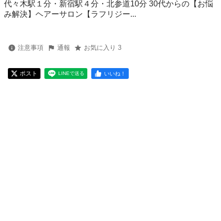
代々木駅１分・新宿駅４分・北参道10分 30代からの【お悩
み解決】ヘアーサロン【ラフリジー...
注意事項
通報
お気に入り 3
ポスト
いいね！
LINEで送る