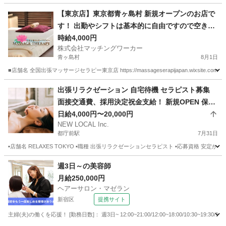
東京
利島村
マッサージ
居場所
【東京店】東京都青ヶ島村 新規オープンのお店で
す！ 出勤やシフトは基本的に自由ですので空き時
間を有効活用できるお仕事です。 また、店舗や事
時給4,000円
株式会社マッチングワーカー
務所に出勤する必要がありません。 お仕事道具さ
青ヶ島村
8月1日
え有ればご自身の居場所からいつでもスタートで
■店舗名 全国出張マッサージセラピー東京店 https://massageserapijapan.wixsite
きるお仕事です。 ご自宅で待機も可能です！
東京
青ヶ島村
マッサージ
居場所
出張リラクゼーション 自宅待機 セラピスト募集
面接交通費、採用決定祝金支給！ 新規OPEN 保証
給あり 日払い 副業
日給4,000円〜20,000円
NEW LOCAL Inc.
都庁前駅
7月31日
▪️店舗名 RELAXES TOKYO ▪️職種 出張リラクゼーションセラピスト ▪️応募資格
東京
新宿区
都庁前駅
セラピスト
都内
週3日～の美容師
月給250,000円
ヘアーサロン・マゼラン
新宿区
提携サイト
主婦(夫)の働くを応援！ [勤務日数]： 週3日~ 12:00~21:00/12:00~18:00/10:30~19:30