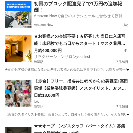
東京
新宿区
美容師
初回のブロック配達完了で1万円の追加報
酬！
Amazon Nowで自分のスケジュールに合わせて原付や
電動アシスト自転車で配達し、報酬を獲得しましょ
Amazon Now
Ad
う！
★お客様との会話不要！★応募した当日に入店可
能！未経験でも当日からスタート！マスク着用必
須で安心！
月給400,000円
リラクゼーションサロンyourfirst
綾瀬駅
7月30日
★他のお客様の迷惑になるため基本お客様との会話は不要ですので、お喋りが苦手な方に
東京
足立区
綾瀬駅
リラクゼーション
スタッフ
【歩合】フリー、指名共に45％からの美容室♪高田
馬場【業務委託美容師】／スタイリスト、Jr.スタ
イリスト募集
日給18,000円
lok
新宿区
7月29日
【美容師スタイリスト募集】 美容師として、自分らしく長く働きたい。 そんな想いを大
東京
新宿区
美容師
美容室
★★オープニングスタッフ（パートタイム）募集