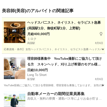
美容師(美容)のアルバイトの関連記事
ヘッドスパ二スト、ネイリスト、セラピスト急募
(両国駅1分、御徒町駅1分、上野駅)
月給400,000円
ミロク
両国駅
8月6日
応募資格・条件】 女性ヘッドスパ二スト、ネイリスト、セラピスト急募 ヘッドスパ、ネイ
東京
墨田区
両国駅
リラクゼーション
業務委託
理容師様募集中 YouTube撮影にご協力して頂け
る方 スキンヘッド、刈り上げ希望のモデル様が
います。
日給10,000円
Long To Short
荻窪駅
8月6日
YouTube投稿にご協力して頂ける理容師様、理容室様を募集しております。 女性の変身
東京
台東区
荻窪駅
美容師
自動車メーカーの期間従業員募集
高収入・無料の寮費・通勤バス等によりお金が貯まり
やすい環境