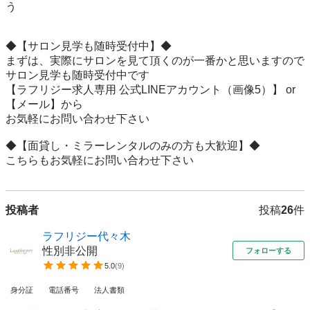
う

◆【サロン見学も随時受付中】◆

まずは、実際にサロンを見て頂くのが一番かと思いますので

サロン見学も随時受付中です

【ラフリジー求人専用 公式LINEアカウント（画像5）】 or 
【メール】から

お気軽にお問い合わせ下さい

◆【面貸し・ミラーレンタルのみの方も大歓迎】◆

こちらもお気軽にお問い合わせ下さい
投稿者
投稿
26
件
ラフリジー代々木
性別非公開
フォローする
5.0
(
9
)
身分証
電話番号
法人書類