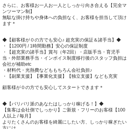
さらに、お客様お一人お一人としっかり向き合える【完全マ
ンツーマン制】

無駄な掛け持ちや身体への負担なく、お客様を担当して頂け
ます＊

◆【顧客様が０の方でも安心♪ 超充実の保証＆諸手当】◆

・【1200円 / 1時間勤務】安心の保証制度

・【超充実の諸手当】賞与（年2回）・店販手当・育児手
当・外部業務手当・インボイス制度移行後のスタッフ負担は
会社が補助etc

・材料代・光熱費などももちろん会社負担♪

・【副業支援】【事業化支援】【独立支援】なども充実

顧客様が０の方でも安心してスタートできます＊

◆【バリバリ派のあなたはしっかり稼げる！】◆

【集客は会社側でしっかり】ご新規・フリーのお客様【100
人以上 / 毎月】

よりたくさんのお客様を綺麗にしたい方、しっかり稼ぎたい
方には
