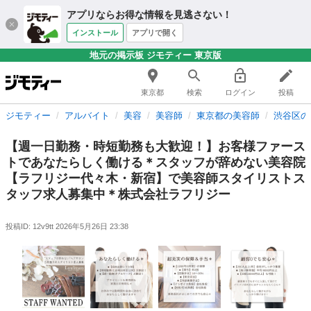
アプリならお得な情報を見逃さない！
インストール
アプリで開く
地元の掲示板 ジモティー 東京版
東京都
検索
ログイン
投稿
ジモティー
アルバイト
美容
美容師
東京都の美容師
渋谷区の
【週一日勤務・時短勤務も大歓迎！】お客様ファース
トであなたらしく働ける＊スタッフが辞めない美容院
【ラフリジー代々木・新宿】で美容師スタイリストス
タッフ求人募集中＊株式会社ラフリジー
投稿ID: 12v9tt
2026年5月26日 23:38