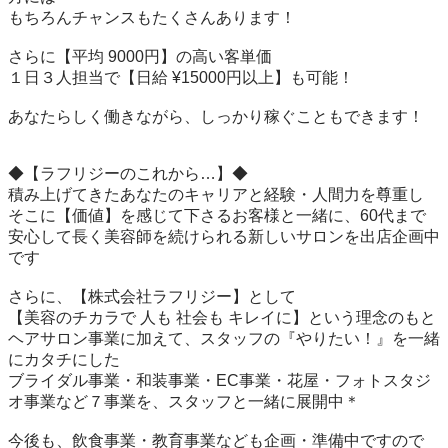
もちろんチャンスもたくさんあります！

さらに【平均 9000円】の高い客単価

１日３人担当で【日給 ¥15000円以上】も可能！

あなたらしく働きながら、しっかり稼ぐこともできます！

◆【ラフリジーのこれから…】◆

積み上げてきたあなたのキャリアと経験・人間力を尊重し

そこに【価値】を感じて下さるお客様と一緒に、60代まで
安心して長く美容師を続けられる新しいサロンを出店企画中
です

さらに、【株式会社ラフリジー】として

【美容のチカラで 人も 社会も キレイに】という理念のもと

ヘアサロン事業に加えて、スタッフの『やりたい！』を一緒
にカタチにした

ブライダル事業・和装事業・EC事業・花屋・フォトスタジ
オ事業など７事業を、スタッフと一緒に展開中＊

今後も、飲食事業・教育事業なども企画・準備中ですので
