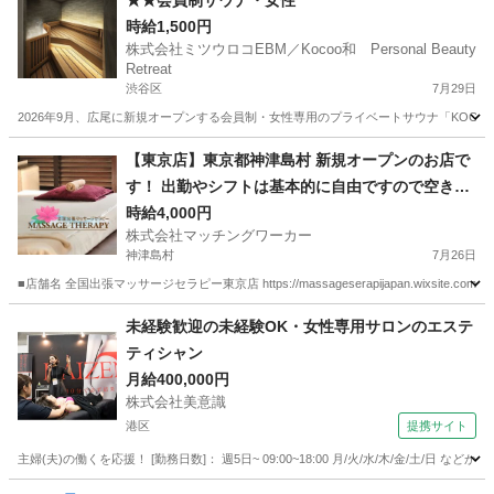
★★会員制サウナ・女性
時給1,500円
株式会社ミツウロコEBM／Kocoo和 Personal Beauty
Retreat
渋谷区
7月29日
2026年9月、広尾に新規オープンする会員制・女性専用のプライベートサウナ「KOC
東京
渋谷区
その他
オープニング
【東京店】東京都神津島村 新規オープンのお店で
す！ 出勤やシフトは基本的に自由ですので空き時
間を有効活用できるお仕事です。 また、店舗や事
時給4,000円
株式会社マッチングワーカー
務所に出勤する必要がありません。 お仕事道具さ
神津島村
7月26日
え有ればご自身の居場所からいつでもスタートで
■店舗名 全国出張マッサージセラピー東京店 https://massageserapijapan.wixsite
きるお仕事です。 ご自宅で待機も可能です！
東京
神津島村
マッサージ
居場所
未経験歓迎の未経験OK・女性専用サロンのエステ
ティシャン
月給400,000円
株式会社美意識
港区
提携サイト
主婦(夫)の働くを応援！ [勤務日数]： 週5日~ 09:00~18:00 月/火/水/木/金/土/日 な
東京
港区
エステ