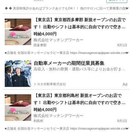
◆ ◆ 美容師免許があればブランクありでもOK！！ 他のサロンに比べて業務量の負担も
東京
台東区
美容師
【東京店】東京都西多摩郡 新規オープンのお店で
す！ 出勤やシフトは基本的に自由ですので空き時
間を有効活用できるお仕事です。 また、店舗や事
時給4,000円
株式会社マッチングワーカー
務所に出勤する必要がありません。 お仕事道具さ
西多摩郡
8月1日
え有ればご自身の居場所からいつでもスタートで
■店舗名 全国出張マッサージセラピー東京店 https://massageserapijapan.wixsite
きるお仕事です。 ご自宅で待機も可能です！
東京
西多摩郡
マッサージ
居場所
自動車メーカーの期間従業員募集
高収入・無料の寮費・通勤バス等によりお金が貯まり
やすい環境
トヨタ自動車株式会社
Ad
【東京店】東京都利島村 新規オープンのお店で
す！ 出勤やシフトは基本的に自由ですので空き時
間を有効活用できるお仕事です。 また、店舗や事
時給4,000円
株式会社マッチングワーカー
務所に出勤する必要がありません。 お仕事道具さ
利島村
8月1日
え有ればご自身の居場所からいつでもスタートで
■店舗名 全国出張マッサージセラピー東京店 https://massageserapijapan.wixsite
きるお仕事です。 ご自宅で待機も可能です！