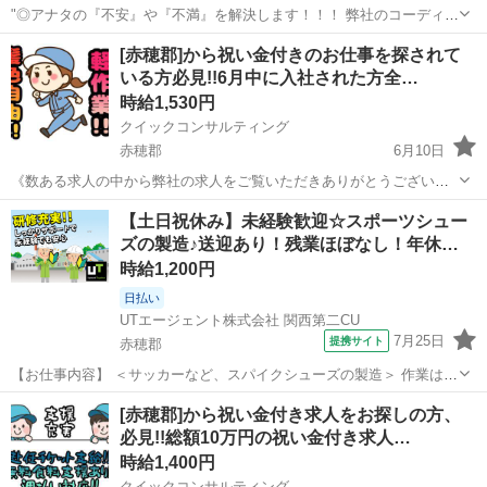
"◎アナタの『不安』や『不満』を解決します！！！ 弊社のコーディネ
ーターが一人一人に徹底的に寄り添い一緒に解決していきます☆ お金
兵庫
赤穂郡
工場
時給
[赤穂郡]から祝い金付きのお仕事を探されて
が『無い』 仕事が『無い』 住む家が『無い』 携帯が『無い』 ☆弊社
いる方必見!!6月中に入社された方全…
独自の支援サー...
時給1,530円
クイックコンサルティング
赤穂郡
6月10日
《数ある求人の中から弊社の求人をご覧いただきありがとうございま
す!!》 実際に募集中の求人を掲載しておりますので、ご安心ください!!
兵庫
赤穂郡
工場
時給
【土日祝休み】未経験歓迎☆スポーツシュー
その他にも掲載していない求人が兵庫県内にかなりの取り扱いがござ
ズの製造♪送迎あり！残業ほぼなし！年休…
いますので、お気軽にお問...
時給1,200円
日払い
UTエージェント株式会社 関西第二CU
7月25日
提携サイト
赤穂郡
【お仕事内容】 ＜サッカーなど、スパイクシューズの製造＞ 作業はさ
まざま！自分にあった作業をお任せします♪ ＜具体的には…＞ ◆靴底
兵庫
赤穂郡
工場
[赤穂郡]から祝い金付き求人をお探しの方、
（ソール）と本体をのりで合わせる ◆はみ出たのりを削る ◆シューズ
必見!!総額10万円の祝い金付き求人…
を型にはめる ◆シューズ...
時給1,400円
クイックコンサルティング