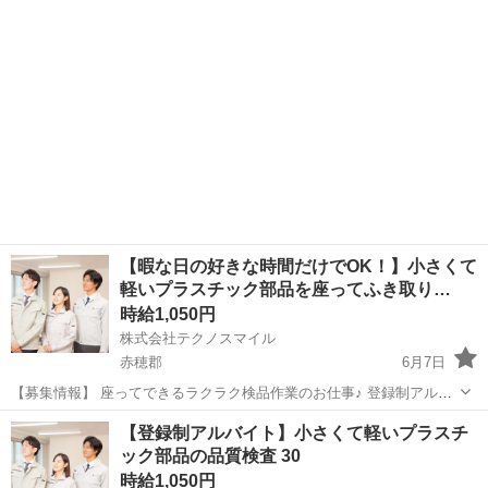
主婦(主...
【暇な日の好きな時間だけでOK！】小さくて
軽いプラスチック部品を座ってふき取り…
時給1,050円
株式会社テクノスマイル
赤穂郡
6月7日
【募集情報】 座ってできるラクラク検品作業のお仕事♪ 登録制アルバ
イトなので、『短時間だけ』や『この曜日だけ』など、 アナタのご都
兵庫
赤穂郡
工場
スタッフ
【登録制アルバイト】小さくて軽いプラスチ
合の良い時だけ働く事が可能です! 未経験の方・学生さん(高校生OK)・
ック部品の品質検査 30
主婦(主...
時給1,050円