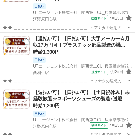
日払い
UTエージェント株式会社 関西第二CU_兵庫県赤穂郡上郡町_加工･組付け
7月25日
提携サイト
河野原円心駅
◆ ◆ ＿＿＿＿＿＿＿＿＿＿＿＿＿＿＿＿＿＿＿ .＊アナタの理想の働
き方を実現します*。 ￣￣￣￣￣￣￣￣￣￣￣￣￣￣￣￣￣￣￣ ★大
兵庫
赤穂郡
河野原円心駅
工場
【週払い可】【日払い可】大手メーカー☆月
手×安定収入★ プライム市場上場UTグループ！ 充実の福利厚生あり◎
収27万円可！プラスチック部品製造の機…
働きやすさ抜群！！...
時給1,300円
日払い
UTエージェント株式会社 関西第二CU_兵庫県赤穂郡上郡町_機械操作
7月25日
提携サイト
西相生駅
◆ ◆ ＿＿＿＿＿＿＿＿＿＿＿＿＿＿＿＿＿＿＿ .＊アナタの理想の働
き方を実現します*。 ￣￣￣￣￣￣￣￣￣￣￣￣￣￣￣￣￣￣￣ ★大
兵庫
赤穂郡
西相生駅
その他
【週払い可】【日払い可】【土日祝休み】未
手×安定収入★ プライム市場上場UTグループ！ 充実の福利厚生あり◎
経験歓迎☆スポーツシューズの製造♪送迎…
働きやすさ抜群！！...
時給1,200円
日払い
UTエージェント株式会社 関西第二CU_兵庫県赤穂郡上郡町_加工･組付け
7月25日
提携サイト
河野原円心駅
◆ ◆ ＿＿＿＿＿＿＿＿＿＿＿＿＿＿＿＿＿＿＿ .＊アナタの理想の働