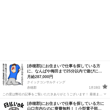
す♪ こちらの記事はジモティー様の審査を通過して掲載されておりま
兵庫
赤穂郡
工場
時給
すのでご安心ください！ ★興味がある求人が見つかった方や相談だけ
してみたい方など受け付けをご希...
[赤穂郡]にお住まいで仕事を探している方
に、なんばや梅田まで25分以内で遊びに…
月給287,000円
クイックコンサルティング
赤穂郡
1月19日
この度は弊社の記事をご覧いただきありがとうございます！ 最後まで
お読みいただき下記からご応募お待ちしております！！ 受け付けはこ
兵庫
赤穂郡
工場
なんば
[赤穂郡]にお住まいで仕事を探している方に
ちらからお願いいたします♪ ↓ https://lin.ee/lYbDFiI ...
山口市内なのに寮費無料！！小型電子部…