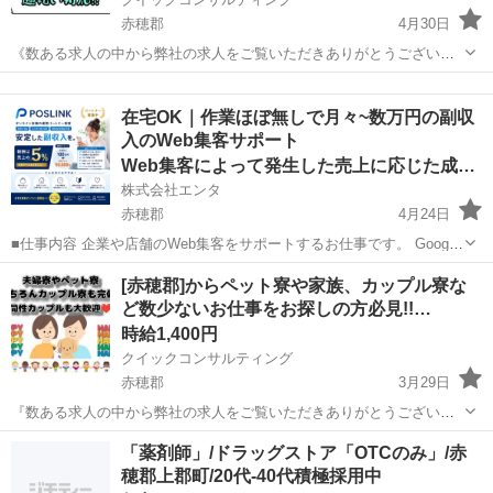
赤穂郡
4月30日
《数ある求人の中から弊社の求人をご覧いただきありがとうございま
す!!》 ☆総額10万円の祝い金付き求人のご案内です!!☆ こちらの求人
兵庫
赤穂郡
工場
時給
以外にも日本全国5万件以上の求人を多く取り扱っており相談だけでも
在宅OK｜作業ほぼ無しで月々~数万円の副収
大歓迎♪ 受付方法に...
入のWeb集客サポート
Web集客によって発生した売上に応じた成果報酬
株式会社エンタ
赤穂郡
4月24日
■仕事内容 企業や店舗のWeb集客をサポートするお仕事です。 Google
を活用した「Web上の店舗情報」の登録・初期設定を行っていただき
兵庫
赤穂郡
その他
Web
[赤穂郡]からペット寮や家族、カップル寮な
ます。 日々の集客運用や問い合わせ対応、顧客対応はすべて運営本部
ど数少ないお仕事をお探しの方必見!!…
が行うため...
時給1,400円
クイックコンサルティング
赤穂郡
3月29日
『数ある求人の中から弊社の求人をご覧いただきありがとうございま
す!!』 ★数少ないペット寮、家族、カップル寮を完備している求人で
兵庫
赤穂郡
工場
時給
「薬剤師」/ドラッグストア「OTCのみ」/赤
家賃補助も在籍中ずっと5万円の補助あり!! こちらの求人以外にも日本
穂郡上郡町/20代-40代積極採用中
全国5万件以上の求人を多...