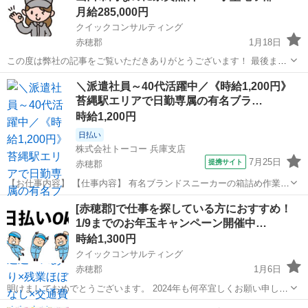
月給285,000円
クイックコンサルティング
赤穂郡
1月18日
この度は弊社の記事をご覧いただきありがとうございます！ 最後まで
お読みいただき下記からご応募お待ちしております！！ 受け付けはこ
兵庫
赤穂郡
工場
無料
＼派遣社員～40代活躍中／《時給1,200円》
ちらからお願いいたします♪ ↓ https://lin.ee/lYbDFiI ...
苔縄駅エリアで日勤専属の有名ブラ…
時給1,200円
日払い
株式会社トーコー 兵庫支店
7月25日
提携サイト
赤穂郡
【お仕事内容】 【仕事内容】 有名ブランドスニーカーの箱詰め作業を
お願いします! 具体的には… 1足ずつスニーカーを箱詰めして頂く な
兵庫
赤穂郡
仕分け
[赤穂郡]で仕事を探している方におすすめ！
どのお仕事になります。 かんたん軽作業&らくらく座り仕事ですよ♪
1/9までのお年玉キャンペーン開催中…
現在活躍されてい...
時給1,300円
クイックコンサルティング
赤穂郡
1月6日
明けましておめでとうございます。 2024年も何卒宜しくお願い申し上
げます。 1/9まで！お年玉キャンペーン開催中！^^ こちらの求人で就
兵庫
赤穂郡
工場
時給