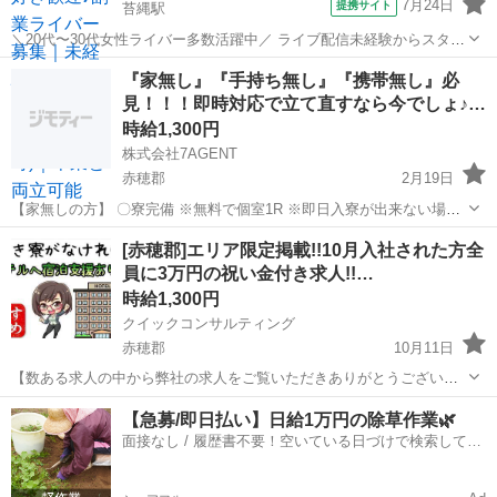
7月24日
提携サイト
苔縄駅
＼20代〜30代女性ライバー多数活躍中／ ライブ配信未経験からスター
トした方がほとんど！ SNSやコミュニケーションが好きな方であれば
兵庫
赤穂郡
苔縄駅
その他
『家無し』『手持ち無し』『携帯無し』必
経験は問いません。 【所属特典】 ・専属マネージャーによるサポート
見！！！即時対応で立て直すなら今でしょ♪…
・未経験向け...
時給1,300円
株式会社7AGENT
赤穂郡
2月19日
【家無しの方】 〇寮完備 ※無料で個室1R ※即日入寮が出来ない場合
は待機寮・待機ホテルを弊社でご用意 【手持ち無しの方】 〇食料など
兵庫
赤穂郡
工場
生活支援
[赤穂郡]エリア限定掲載!!10月入社された方全
生活支援 ※食費や移動費など無償で提供 【携帯無しの方】 〇弊社
員に3万円の祝い金付き求人!!…
で...
時給1,300円
クイックコンサルティング
赤穂郡
10月11日
【数ある求人の中から弊社の求人をご覧いただきありがとうございま
す!!】 実際に募集中の求人を掲載しておりますので、ご安心ください!!
兵庫
赤穂郡
工場
時給
【急募/即日払い】日給1万円の除草作業🌿
☆その他にも掲載していない求人が日本全国にたくさんございますの
面接なし / 履歴書不要！空いている日づけで検索して即
で、お気軽にお問い合わせ...
日はたらける✨