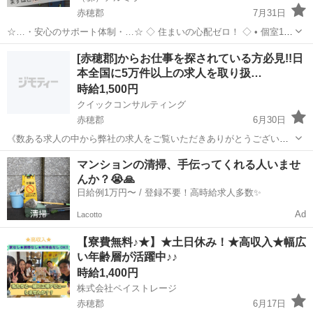
赤穂郡
7月31日
☆…・安心のサポート体制・…☆ ◇ 住まいの心配ゼロ！ ◇ • 個室1R
完全無料！ • 即日入寮OK！など ◇ 所持金ゼロでもスタートできる！
兵庫
赤穂郡
工場
完全無料
[赤穂郡]からお仕事を探されている方必見!!日
◇ • 食費・生活費のサポート • 移動費用...
本全国に5万件以上の求人を取り扱…
時給1,500円
クイックコンサルティング
赤穂郡
6月30日
《数ある求人の中から弊社の求人をご覧いただきありがとうございま
す!!》 全国に様々な求人を5万件以上取り扱っておりご希望条件やご状
兵庫
赤穂郡
工場
スタッフ
マンションの清掃、手伝ってくれる人いませ
況に応じてマッチしそうな求人をご案内いたします!! 応募前に相談だ
んか？😭🙏
けしてみたい方やどんな求...
日給例1万円〜 / 登録不要！高時給求人多数✨
Ad
Lacotto
【寮費無料♪★】★土日休み！★高収入★幅広
い年齢層が活躍中♪♪
時給1,400円
株式会社ペイストレージ
赤穂郡
6月17日