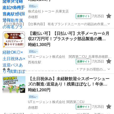
日払い
株式会社トーコー 兵庫支店
7月25日
提携サイト
赤穂郡
【お仕事内容】 【仕事内容】 有名ブランドスニーカーの箱詰め作業を
お任せします! 具体的には… 1足ずつスニーカーを箱詰めして頂く な
兵庫
赤穂郡
仕分け
【週払い可】【日払い可】大手メーカー☆月
どのお仕事になります。 簡単軽作業&らくらく座り仕事ですよ♪ 現在
収27万円可！プラスチック部品製造の機…
活躍されている方...
時給1,300円
日払い
UTエージェント株式会社 関西第二CU_兵庫県赤穂郡上郡町_機械操作
7月25日
提携サイト
西相生駅
◆ ◆ ＿＿＿＿＿＿＿＿＿＿＿＿＿＿＿＿＿＿＿ .＊アナタの理想の働
き方を実現します*。 ￣￣￣￣￣￣￣￣￣￣￣￣￣￣￣￣￣￣￣ ★大
兵庫
赤穂郡
西相生駅
工場
【土日祝休み】未経験歓迎☆スポーツシュー
手×安定収入★ プライム市場上場UTグループ！ 充実の福利厚生あり◎
ズの製造♪送迎あり！残業ほぼなし！年休…
働きやすさ抜群！！...
時給1,200円
日払い
UTエージェント株式会社 関西第二CU
7月25日
提携サイト
赤穂郡