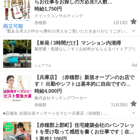
らお仕事をお探しの方必見!!人数…
・未経験向け...
時給1,750円
クイックコンサルティング
赤穂郡
1月13日
『数ある求人の中から弊社の求人をご覧いただきありがとうございま
す!!』 全国に様々な求人を取り扱っておりご希望条件やご状況に応じ
兵庫
赤穂郡
工場
時給
【単発 / 3時間だけ】マンション内清掃
てマッチしそうな求人をご案内いたします!! 応募前に相談だけしてみ
履歴書・面接なし！すぐお給料がもらえるバイトアプリ
たい方やどんな求人があるか...
Ad
シェアフル
【兵庫店】（赤穂郡）新規オープンのお店で
す！ 出勤やシフトは基本的に自由ですの…
時給4,000円
株式会社マッチングワーカー
赤穂郡
11月28日
■店舗名 全国出張マッサージセラピー兵庫店（赤穂郡）
https://massageserapijapan.wixsite.com/hyogo ■業種 出張マッサージ
兵庫
赤穂郡
マッサージ
居場所
【赤穂郡上郡町】住宅建築会社のパンフレッ
■仕事内容 各派遣エリアのお客様の...
トを受け取って感想を書くお仕事です｜在…
１案件1,100円