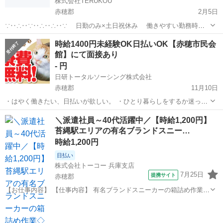
株式会社TERUKOU
赤穂郡
2月5日
∵‥∴‥∵‥∴‥∴‥∵ 日勤のみ×土日祝休み 働きやすい勤務時間
∵‥∴‥∵‥∴‥∴‥∵ 主婦(夫)の方にオススメ！ 家のこともちゃんと
兵庫
赤穂郡
工場
社名
時給1400円未経験OK日払いOK【赤穂市民会
しながら 空いた時間で勤務可能◎◎ 勤務時間は《3パターン》 ...
館】にて面接あり
- 円
日研トータルソーシング株式会社
赤穂郡
11月10日
・はやく働きたい、日払いが欲しい。 ・ひとり暮らしをするか迷って
いる。。 そんなあなたに【兵庫県たつの市】のお仕事のご紹介です。
兵庫
赤穂郡
工場
無料
＼派遣社員～40代活躍中／【時給1,200円】
・未経験でも最初に【座学】や【研修】がしっかりあるので大丈夫！
苔縄駅エリアの有名ブランドスニー…
・エアバッグの...
時給1,200円
日払い
株式会社トーコー 兵庫支店
7月25日
提携サイト
赤穂郡
【お仕事内容】 【仕事内容】 有名ブランドスニーカーの箱詰め作業を
お任せします! 具体的には… 1足ずつスニーカーを箱詰めして頂く な
兵庫
赤穂郡
仕分け
どのお仕事になります。 かんたん軽作業&らくらく座り仕事ですよ♪
現在活躍されてい...