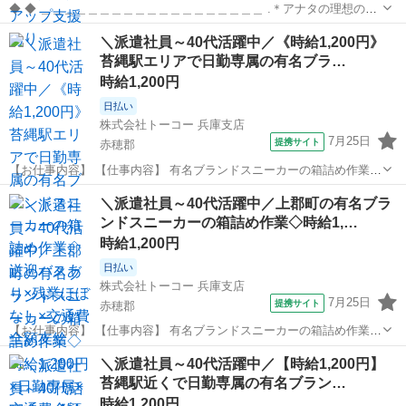
◆ ◆ ＿＿＿＿＿＿＿＿＿＿＿＿＿＿＿＿＿＿＿ .＊アナタの理想の働
き方を実現します*。 ￣￣￣￣￣￣￣￣￣￣￣￣￣￣￣￣￣￣￣ ★大
兵庫
赤穂郡
西相生駅
その他
＼派遣社員～40代活躍中／《時給1,200円》
手×安定収入★ プライム市場上場UTグループ！ 充実の福利厚生あり◎
苔縄駅エリアで日勤専属の有名ブラ…
働きやすさ抜群！！...
時給1,200円
日払い
株式会社トーコー 兵庫支店
7月25日
提携サイト
赤穂郡
【お仕事内容】 【仕事内容】 有名ブランドスニーカーの箱詰め作業を
お願いします! 具体的には… 1足ずつスニーカーを箱詰めして頂く な
兵庫
赤穂郡
仕分け
＼派遣社員～40代活躍中／上郡町の有名ブラ
どのお仕事になります。 かんたん軽作業&らくらく座り仕事ですよ♪
ンドスニーカーの箱詰め作業◇時給1,…
現在活躍されてい...
時給1,200円
日払い
株式会社トーコー 兵庫支店
7月25日
提携サイト
赤穂郡
【お仕事内容】 【仕事内容】 有名ブランドスニーカーの箱詰め作業を
おまかせします! 具体的には… 1足ずつスニーカーを箱詰めして頂く
兵庫
赤穂郡
仕分け
＼派遣社員～40代活躍中／【時給1,200円】
などのお仕事になります。 カンタン軽作業&らくらく座り仕事ですよ♪
苔縄駅近くで日勤専属の有名ブラン…
現在活躍されて...
時給1,200円