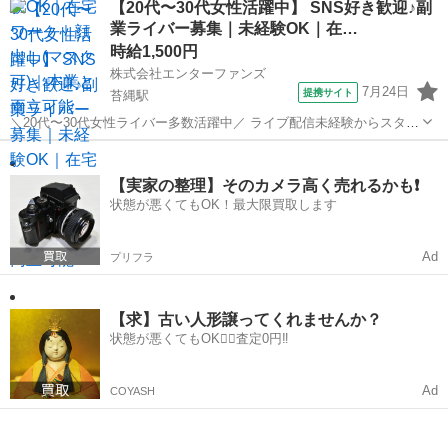
【20代〜30代女性活躍中】 SNS好き歓迎♪副
経験は問いません。 【所属特典】 ・専属マネージャーによるサポート
業ライバー募集｜未経験OK｜在…
・未経験向け...
時給1,500円
株式会社エンターファンズ
7月24日
提携サイト
苔縄駅
＼20代〜30代女性ライバー多数活躍中／ ライブ配信未経験からスター
トした方がほとんど！ SNSやコミュニケーションが好きな方であれば
兵庫
赤穂郡
苔縄駅
その他
経験は問いません。 【所属特典】 ・専属マネージャーによるサポート
・未経験向け...
【実家の整理】そのカメラ高く売れるかも❗️
状態が悪くてもOK！最大限買取します
Ad
プリフラ
【求】古い人形譲ってくれませんか？
状態が悪くてもOK🙆‍♀️査定0円‼️
Ad
COYASH