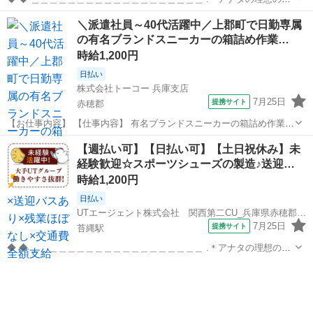
き方を実現します*。 ￣￣￣￣￣￣￣￣￣￣￣￣￣￣￣￣￣￣￣ ★大
兵庫
赤穂郡
河野原円心駅
工場
＼派遣社員～40代活躍中／上郡町で日勤専属
手×安定収入★ プライム市場上場UTグループ！ 充実の福利厚生あり◎
の有名ブランドスニーカーの箱詰め作業…
働きやすさ抜群！！...
時給1,200円
日払い
株式会社トーコー 兵庫支店
7月25日
提携サイト
赤穂郡
【お仕事内容】 【仕事内容】 有名ブランドスニーカーの箱詰め作業を
お願いします! 具体的には… 1足ずつスニーカーを箱詰めして頂く な
兵庫
赤穂郡
仕分け
【週払い可】【日払い可】【土日祝休み】未
どのお仕事になります。 カンタン軽作業&らくらく座り仕事ですよ♪
経験歓迎☆スポーツシューズの製造♪送迎…
現在活躍されてい...
時給1,200円
日払い
UTエージェント株式会社 関西第二CU_兵庫県赤穂郡上郡町_加工･組付け
7月25日
提携サイト
苔縄駅
◆ ◆ ＿＿＿＿＿＿＿＿＿＿＿＿＿＿＿＿＿＿＿ .＊アナタの理想の働
き方を実現します*。 ￣￣￣￣￣￣￣￣￣￣￣￣￣￣￣￣￣￣￣ ★大
兵庫
赤穂郡
苔縄駅
工場
手×安定収入★ プライム市場上場UTグループ！ 充実の福利厚生あり◎
働きやすさ抜群！！...