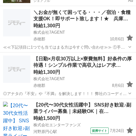
Ad
シェアフル
＼お金が無くて困ってる・・・／宿泊・食糧
支援OK！即サポート致します！★ 兵庫…
時給1,300円
株式会社7AGENT
赤穂郡
10月6日
≪≪下記項目に1つでも当てはまる方は今すぐ問い合わせ≫≫ ①手持
ちのお金がほとんど無い ②今日泊まる寝床が無い ③携帯が止まって
兵庫
赤穂郡
倉庫
生活支援
【日勤×月収30万以上×寮費無料】好条件の厚
る、止まりそう ④今スグ働きたい ⑤いっぱい稼ぎたい 弊社のプロの
待遇！シンプル作業で高収入はレア求…
コーディネータ...
時給1,300円
株式会社7AGENT
赤穂郡
8月6日
◎アナタの『不安』や『不満』を解決します！！！ 弊社のコーディネ
ーターが一人一人に徹底的に寄り添い一緒に解決していきます☆ お金
兵庫
赤穂郡
工場
時給
【20代〜30代女性活躍中】 SNS好き歓迎♪副
が『無い』 仕事が『無い』 住む家が『無い』 ☆弊社独自の支援サー
業ライバー募集｜未経験OK｜在…
ビスで全面的にサ...
時給1,500円
株式会社エンターファンズ
7月24日
提携サイト
河野原円心駅