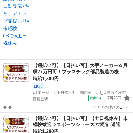
【週払い可】【日払い可】大手メーカー☆月
収27万円可！プラスチック部品製造の機…
時給1,300円
日払い
UTエージェント株式会社 関西第二CU_兵庫県赤穂郡上郡町_機械操作
7月25日
提携サイト
西相生駅
◆ ◆ ＿＿＿＿＿＿＿＿＿＿＿＿＿＿＿＿＿＿＿ .＊アナタの理想の働
き方を実現します*。 ￣￣￣￣￣￣￣￣￣￣￣￣￣￣￣￣￣￣￣ ★大
兵庫
赤穂郡
西相生駅
工場
【週払い可】【日払い可】【土日祝休み】未
手×安定収入★ プライム市場上場UTグループ！ 充実の福利厚生あり◎
経験歓迎☆スポーツシューズの製造♪送迎…
働きやすさ抜群！！...
時給1,200円