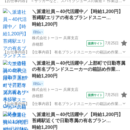
【お仕事内容】 ＜サッカーなど、スパイクシューズの製造＞ 作業はさ
まざま！自分にあった作業をお任せします♪ ＜具体的には…＞ ◆靴底
兵庫
赤穂郡
工場
＼派遣社員～40代活躍中／【時給1,200円】
（ソール）と本体をのりで合わせる ◆はみ出たのりを削る ◆シューズ
苔縄駅エリアの有名ブランドスニー…
を型にはめる ◆シューズ...
時給1,200円
日払い
株式会社トーコー 兵庫支店
7月25日
提携サイト
赤穂郡
【お仕事内容】 【仕事内容】 有名ブランドスニーカーの箱詰め作業を
お任せします! 具体的には… 1足ずつスニーカーを箱詰めして頂く な
兵庫
赤穂郡
仕分け
＼派遣社員～40代活躍中／上郡町で日勤専属
どのお仕事になります。 かんたん軽作業&らくらく座り仕事ですよ♪
の有名ブランドスニーカーの箱詰め作業…
現在活躍されてい...
時給1,200円
日払い
株式会社トーコー 兵庫支店
7月25日
提携サイト
赤穂郡
【お仕事内容】 【仕事内容】 有名ブランドスニーカーの箱詰め作業を
お願いします! 具体的には… 1足ずつスニーカーを箱詰めして頂く な
兵庫
赤穂郡
仕分け
＼派遣社員～40代活躍中／【時給1,200円】
どのお仕事になります。 カンタン軽作業&らくらく座り仕事ですよ♪
苔縄駅近くで日勤専属の有名ブラン…
現在活躍されてい...
時給1,200円