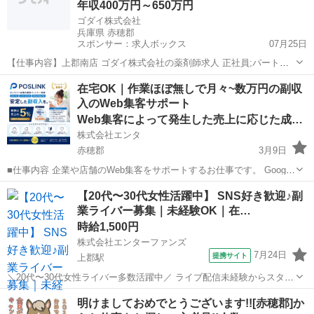
年収400万円～650万円
ゴダイ株式会社
兵庫県 赤穂郡
スポンサー：求人ボックス
07月25日
【仕事内容】上郡南店 ゴダイ株式会社の薬剤師求人 正社員;パート・
アルバイト ドラッグストア(OTCのみ) 更新日:2026年01月06日 求人番
正社員 / アルバイト・パート
在宅OK｜作業ほぼ無しで月々~数万円の副収
号:265694 <兵庫県赤穂郡/JR山陽本線>80店舗以上展開ドラッグストア
入のWeb集客サポート
チェー...
Web集客によって発生した売上に応じた成果報酬
株式会社エンタ
赤穂郡
3月9日
■仕事内容 企業や店舗のWeb集客をサポートするお仕事です。 Google
を活用した「Web上の店舗情報」の登録・初期設定を行っていただき
兵庫
赤穂郡
その他
Web
【20代〜30代女性活躍中】 SNS好き歓迎♪副
ます。 日々の集客運用や問い合わせ対応、顧客対応はすべて運営本部
業ライバー募集｜未経験OK｜在…
が行うため...
時給1,500円
株式会社エンターファンズ
7月24日
提携サイト
上郡駅
＼20代〜30代女性ライバー多数活躍中／ ライブ配信未経験からスター
トした方がほとんど！ SNSやコミュニケーションが好きな方であれば
兵庫
赤穂郡
上郡駅
その他
明けましておめでとうございます!![赤穂郡]か
経験は問いません。 【所属特典】 ・専属マネージャーによるサポート