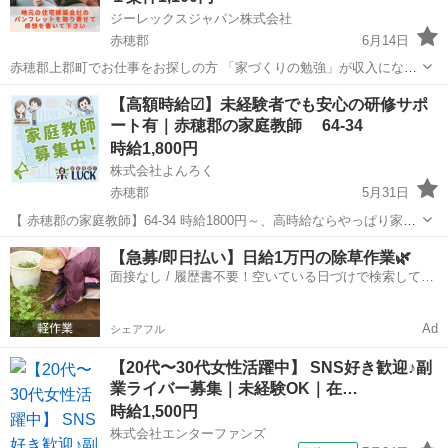
ジーレックスジャパン株式会社
赤穂郡
6月14日
赤穂郡上郡町でお仕事をお探しの方 「家づくりの勉強」が収入になる
お仕事、始めませんか？ 「そろそろマイホームを考えたい…」 「で
兵庫
赤穂郡
その他
地元
【高額時給☑】未経験者でも安心の研修サポ
も、何から始めればいいか分からない…」 そんなあなたにピッタリの
ート有｜赤穂郡の家庭教師 64-34
お仕事です。 ...
時給1,800円
株式会社よんろく
赤穂郡
5月31日
【 赤穂郡の家庭教師】64-34 時給1800円～、高時給ならやっぱり家庭
教師📕 短期、週1×1h～OK!未経験でも問題なし サポート体制バッチ
兵庫
赤穂郡
家庭教師
時給
【急募/即日払い】日給1万円の除草作業🌿
リ!まずはご登録を🔎 今、人気上昇中の家庭教師グループです 一緒
面接なし / 履歴書不要！空いている日づけで検索して即
に...
日はたらける✨
Ad
シェアフル
【20代〜30代女性活躍中】 SNS好き歓迎♪副
業ライバー募集｜未経験OK｜在…
時給1,500円
株式会社エンターファンズ