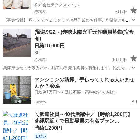
株式会社テクノスマイル
赤穂郡
6月7日
【募集情報】 座ってできるラクラク検品作業のお仕事♪ 登録制アルバ
イトなので、『短時間だけ』や『この曜日だけ』など、 アナタのご都
兵庫
赤穂郡
工場
スタッフ
(緊急9/22～)赤穂太陽光手元作業員募集(宿舎
合の良い時だけ働く事が可能です! 未経験の方・学生さん(高校生OK)・
有)
主婦(主...
日給10,000円
KF
赤穂郡
9月18日
兵庫県赤穂で太陽光パネル施工の手元作業員を募集します。誰にでも
出来る簡単な仕事です。応募条件は健康な55歳までの男性で外国人不
兵庫
赤穂郡
その他
手元
マンションの清掃、手伝ってくれる人いませ
可です。健康診断等の書類不要ですが、元請けに出す作業員名簿の作
んか？😭🙏
成のため住所、氏名、年齢、血液型、緊...
日給例1万円〜 / 登録不要！高時給求人多数✨
Ad
Lacotto
＼派遣社員～40代活躍中／【時給1,200円】
苔縄駅近くで日勤専属の有名ブラン…
時給1,200円
日払い