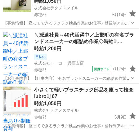
時給1,050円
株式会社テクノスマイル
赤穂郡
6月14日
【募集情報】 座ってできるラクラク検品作業のお仕事♪ 登録制アルバ
イトなので、『短時間だけ』や『この曜日だけ』など、 アナタのご都
兵庫
赤穂郡
工場
スタッフ
＼派遣社員～40代活躍中／上郡町の有名ブラ
合の良い時だけ働く事が可能です! 未経験の方・学生さん(高校生OK)・
ンドスニーカーの箱詰め作業◇時給1,…
主婦(主...
時給1,200円
日払い
株式会社トーコー 兵庫支店
7月25日
提携サイト
赤穂郡
【お仕事内容】 【仕事内容】 有名ブランドスニーカーの箱詰め作業を
おまかせします! 具体的には… 1足ずつスニーカーを箱詰めして頂く
兵庫
赤穂郡
仕分け
小さくて軽いプラスチック部品を座って検査
などのお仕事になります。 カンタン軽作業&らくらく座り仕事ですよ♪
Iubro1j 67
現在活躍されて...
時給1,050円
株式会社テクノスマイル
赤穂郡
6月9日
【募集情報】 座ってできるラクラク検品作業のお仕事♪ 登録制アルバ
イトなので、『短時間だけ』や『この曜日だけ』など、 アナタのご都
兵庫
赤穂郡
工場
スタッフ
合の良い時だけ働く事が可能です! 未経験の方・学生さん(高校生OK)・