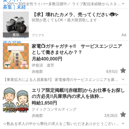
＼20代〜30代女性ライバー多数活躍中／ ライブ配信未経験からスター
トした方がほとんど！ SNSやコミュニケーションが好きな方であれば
兵庫
赤穂郡
河野原円心駅
その他
【求】壊れたカメラ、売ってください📷✨
経験は問いません。 【所属特典】 ・専属マネージャーによるサポート
状態が悪くてもOK！最大限買取します
・未経験向け...
Ad
プリフラ
家電📺ガチャガチャ‼️ サービスエンジニア
として働きませんか？？
月給400,000円
伊規須 達芳
赤穂郡
8月5日
【事業拡大による人員募集‼️】 家電修理のサービスエンジニアを募集
です。 やればやるだけ収入アップ！ 正社員経験がない方でも活躍され
兵庫
赤穂郡
その他
ガチャガチャ
エリア限定掲載!![赤穂郡]からお仕事をお探し
ております！ ・仕事内容 個人宅に出張。電化製品全般の修理業務を行
の方必見!!兵庫県内の求人を抜粋…
います。 ...
時給1,650円
クイックコンサルティング
赤穂郡
3月26日
☆数ある求人の中から弊社の求人をご覧いただきありがとうございま