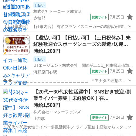
日払い
株式会社トーコー 兵庫支店
7月25日
提携サイト
赤穂郡
【お仕事内容】 【仕事内容】 有名ブランドスニーカーの箱詰め作業を
お任せいたします! 具体的には… 1足ずつスニーカーを箱詰めして頂く
兵庫
赤穂郡
仕分け
【週払い可】【日払い可】【土日祝休み】未
などのお仕事になります。 簡単軽作業&らくらく座り仕事ですよ♪ 現
経験歓迎☆スポーツシューズの製造♪送迎…
在活躍されてい...
時給1,200円
日払い
UTエージェント株式会社 関西第二CU_兵庫県赤穂郡上郡町_加工･組付け
7月25日
提携サイト
河野原円心駅
◆ ◆ ＿＿＿＿＿＿＿＿＿＿＿＿＿＿＿＿＿＿＿ .＊アナタの理想の働
き方を実現します*。 ￣￣￣￣￣￣￣￣￣￣￣￣￣￣￣￣￣￣￣ ★大
兵庫
赤穂郡
河野原円心駅
工場
【20代〜30代女性活躍中】 SNS好き歓迎♪副
手×安定収入★ プライム市場上場UTグループ！ 充実の福利厚生あり◎
業ライバー募集｜未経験OK｜在…
働きやすさ抜群！！...
時給1,500円
株式会社エンターファンズ
7月24日
提携サイト
上郡駅
＼20代〜30代女性ライバー多数活躍中／ ライブ配信未経験からスター
トした方がほとんど！ SNSやコミュニケーションが好きな方であれば
兵庫
赤穂郡
上郡駅
その他