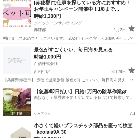
[赤穂郡]で仕事を探している方におすすめ！
業されると入社日に1万円分のクオカードをプレゼント！！ 詳細は下
お年玉キャンペーン開催中！1/8まで…
記の受...
時給1,300円
クイックコンサルティング
赤穂郡
1月2日
明けましておめでとうございます。 2024年も何卒宜しくお願い申し上
げます。 1/8まで！お年玉キャンペーン開催中！ 取り扱っている求人
兵庫
赤穂郡
工場
時給
景色がすごくいい。毎日海を見える
で就業されると入社日に1～3万円分のクオカードをプレゼント♪ ※お
時給1,000円
選びになる...
百信株式会社
西相生駅
6月28日
【兵庫県赤穂市】 赤穂で温泉旅館 景色がすごくいい。毎日海を見える
★寮があり ★未経験ok ★日本語日常生活会話ｏｋ ★時給：1000円
兵庫
赤穂郡
西相生駅
軽作業
洗い場
【急募/即日払い】日給1万円の除草作業🌿
★仕事内容：客室清掃、洗い場
面接なし / 履歴書不要！空いている日づけで検索して即
★...
日はたらける✨
Ad
シェアフル
小さくて軽いプラスチック部品を座って検査
_keoiaia9A 30