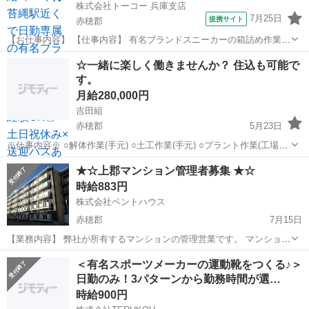
株式会社トーコー 兵庫支店
7月25日
提携サイト
赤穂郡
【お仕事内容】 【仕事内容】 有名ブランドスニーカーの箱詰め作業を
お任せします! 具体的には… 1足ずつスニーカーを箱詰めして頂く な
兵庫
赤穂郡
仕分け
☆一緒に楽しく働きませんか？ 住込も可能で
どのお仕事になります。 簡単軽作業&らくらく座り仕事ですよ♪ 現在
す。
活躍されている方...
月給280,000円
吉田組
赤穂郡
5月23日
※仕事内容※ ○解体作業(手元) ○土工作業(手元) ○プラント作業(工場
内・メンテナンス) ○太陽光(手元) ×その他清掃 ×その他多数有(基本的
兵庫
赤穂郡
建築
手元
★☆上郡マンション管理者募集 ★☆
には手元) ↑基本的には手元作業がメインです。清掃、片付けなど。
時給883円
職...
株式会社ペントハウス
赤穂郡
7月15日
【業務内容】 弊社が所有するマンションの管理営業です。 マンション
の管理業務や、入居者紹介の案内配布、不動産仲介店舗や法人等への
兵庫
赤穂郡
その他
不動産仲介
＜有名スポーツメーカーの運動靴をつくる♪＞
挨拶まわりなどを行っていただきます。 申込みをいただけた場合、1
日勤のみ！3パターンから勤務時間が選…
件あたりの報酬も！ 不動...
時給900円