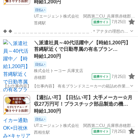
時給1,200円
日払い
UTエージェント株式会社 関西第二CU_兵庫県赤穂郡上郡町_加工･組付け
7月25日
提携サイト
苔縄駅
◆ ◆ ＿＿＿＿＿＿＿＿＿＿＿＿＿＿＿＿＿＿＿ .＊アナタの理想の働
き方を実現します*。 ￣￣￣￣￣￣￣￣￣￣￣￣￣￣￣￣￣￣￣ ★大
兵庫
赤穂郡
苔縄駅
工場
＼派遣社員～40代活躍中／【時給1,200円】
手×安定収入★ プライム市場上場UTグループ！ 充実の福利厚生あり◎
苔縄駅近くで日勤専属の有名ブラン…
働きやすさ抜群！！...
時給1,200円
日払い
株式会社トーコー 兵庫支店
7月25日
提携サイト
赤穂郡
【お仕事内容】 【仕事内容】 有名ブランドスニーカーの箱詰め作業を
お任せいたします! 具体的には… 1足ずつスニーカーを箱詰めして頂く
兵庫
赤穂郡
仕分け
【週払い可】【日払い可】大手メーカー☆月
などのお仕事になります。 簡単軽作業&らくらく座り仕事ですよ♪ 現
収27万円可！プラスチック部品製造の機…
在活躍されてい...
時給1,300円
日払い
UTエージェント株式会社 関西第二CU_兵庫県赤穂郡上郡町_機械操作
7月25日
提携サイト
西相生駅