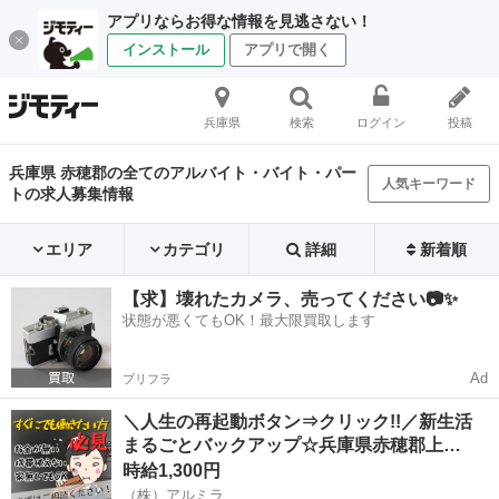
アプリならお得な情報を見逃さない！
インストール
アプリで開く
兵庫県
検索
ログイン
投稿
兵庫県 赤穂郡の全てのアルバイト・バイト・パー
人気キーワード
トの求人募集情報
エリア
カテゴリ
詳細
新着順
【求】壊れたカメラ、売ってください📷✨
状態が悪くてもOK！最大限買取します
Ad
プリフラ
＼人生の再起動ボタン⇒クリック!!／新生活
まるごとバックアップ☆兵庫県赤穂郡上…
時給1,300円
（株）アルミラ