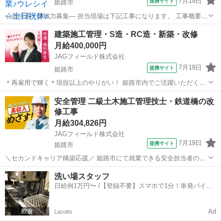
7月19日
提携サイト
姫路市
—高待遇＊即戦力募集— 担当現場は下記工事になります。 工事概要：
工場構内の基礎工事 現場エリア：兵庫県姫路市 施工管理(土木工事) 主
兵庫
姫路市
大工
建築施工管理・S造・RC造・新築・改修
な業務内容 ?工程管理(スケジュール調整・進捗確認) ?安全管理(現場パ
月給400,000円
トロー...
JAGフィールド株式会社
7月19日
提携サイト
姫路市
＊再雇用で輝く＊現役以上のやりがい！ 姫路市内でご活躍いただく建
築施工管理者を募集。 「年齢を理由にキャリアを諦めたくない」「現
兵庫
姫路市
大工
安全管理 二級土木施工管理技士・鉄道橋の改
役並みの収入を維持したい」 そんなアクティブなベテランエンジニア
修工事
を応援します！ 施工管理の...
月給304,826円
JAGフィールド株式会社
7月19日
提携サイト
姫路市
＼セカンドキャリア構築応援／ 姫路市にて就業できる安全担当者の募
集です。 ＜応募条件＞ 60歳以上(省令3号ニ) 実務経験：15年以上 PC
兵庫
姫路市
大工
洗い場スタッフ
スキル：Word・Excel 2級土木施工管理技士 【担当業務】 ...
日給例1万円〜 /【登録不要】スマホで1分！単発バイト
一括検索✨
Ad
Lacotto