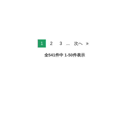
OK、友達と応募OK、職場見学OKまたは説明会あり、未経験歓迎、経
験者・有...
1
2
3
...
次へ
全541件中 1-50件表示