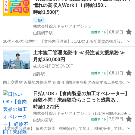
憧れの高収入Work！！(時給150…
時給1,500円
日払い
株式会社綜合キャリアオプション
6月18日
提携サイト
山陽網干駅
30代～40代活躍中！ 【業務内容詳細】JCADによる配電盤の構造設計
業務、 閉鎖盤機種の構造設計対応していただきます。 【取扱製品情
兵庫
姫路市
山陽網干駅
CAD
土木施工管理 姫路市 ≪ 発注者支援業務 ≫
報】 【職種名】 配電盤の構造設計JCAD 【勤務時間】 08:00～16:4...
月給350,000円
株式会社PERSONECT
6月11日
提携サイト
姫路駅
国土交通省 近畿地方整備局 姫路河川国道事務所の管轄する工事監督支
援業務 ○発注者支援業務(工事監督支援業務) ・国や地方自治体など(以
兵庫
姫路市
姫路駅
生産管理
日払いOK♪【食肉製品の加工オペレーター】
下「発注者」)が発注する土木工事において、工事の監督補助を行うも
経験不問！未経験◎ちょこっと残業あ…
ので、発注者を支援し...
時給1,272円
株式会社綜合キャリアオプション /1314VF0804G63★2-N
7月25日
提携サイト
白浜の宮駅
【業務内容詳細】 食肉の製造、機械操作して加工、機械操作して値付
け原材料の投入など。 またそれらに付随する業務とデータを数値記録