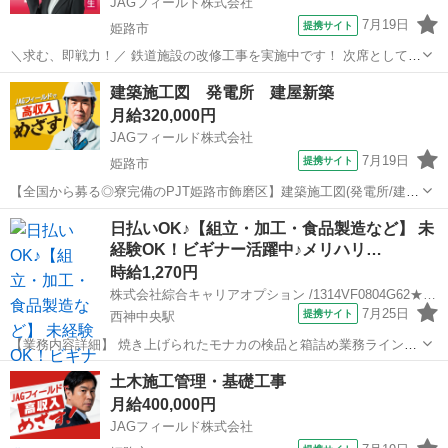
JAGフィールド株式会社
7月19日
提携サイト
姫路市
＼求む、即戦力！／ 鉄道施設の改修工事を実施中です！ 次席として手
腕を発揮頂ける現場監督を募集。 ［担当業務］設備施工管理 ・工程
兵庫
姫路市
その他
建築施工図 発電所 建屋新築
管理/品質管理/安全管理 ・写真管理 ・書類作成 ・施工図修正
月給320,000円
(Tfas) ...
JAGフィールド株式会社
7月19日
提携サイト
姫路市
【全国から募る◎寮完備のPJT姫路市飾磨区】建築施工図(発電所/建屋
新築) 発電所の敷地内にて建屋30棟余の新築工事を実施！S造/RC造
兵庫
姫路市
その他
日払いOK♪【組立・加工・食品製造など】 未
様々な施設の建築図面をご担当頂きます。7名体制の中の施工図担当を
経験OK！ビギナー活躍中♪メリハリ…
探しております。【担...
時給1,270円
株式会社綜合キャリアオプション /1314VF0804G62★79-N
7月25日
提携サイト
西神中央駅
【業務内容詳細】 焼き上げられたモナカの検品と箱詰め業務ラインで
流れてくるモナカを10枚近くあつめ箱詰めを行う 【取扱製品情報】 モ
兵庫
姫路市
西神中央駅
建築
土木施工管理・基礎工事
ナカ 女性が多めの職場です♪ キバツ過ぎなければ髪色・髪型は自由！
月給400,000円
あなたの...
JAGフィールド株式会社