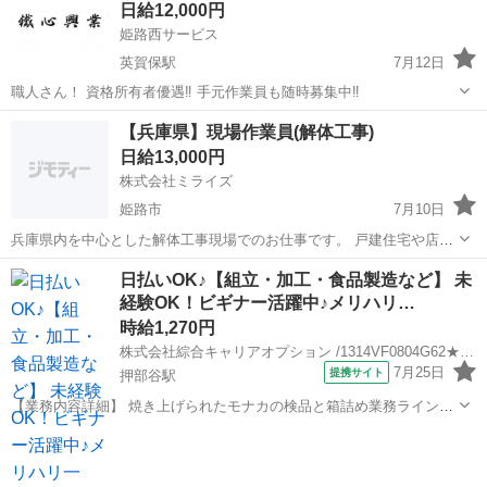
日給12,000円
射など) ・服薬管理・介助、診...
姫路西サービス
英賀保駅
7月12日
職人さん！ 資格所有者優遇‼︎ 手元作業員も随時募集中‼︎
兵庫
姫路市
英賀保駅
その他
鍛冶屋
【兵庫県】現場作業員(解体工事)
日給13,000円
株式会社ミライズ
姫路市
7月10日
兵庫県内を中心とした解体工事現場でのお仕事です。 戸建住宅や店
舗、建物などの解体工事に伴う現場作業をお任せします。主な業務
兵庫
姫路市
その他
現場作業員
日払いOK♪【組立・加工・食品製造など】 未
は、解体作業、廃材の分別・搬出、現場の片付け・清掃などです。 未
経験OK！ビギナー活躍中♪メリハリ…
経験の方でも、一から丁寧に指導しま...
時給1,270円
株式会社綜合キャリアオプション /1314VF0804G62★79-N
7月25日
提携サイト
押部谷駅
【業務内容詳細】 焼き上げられたモナカの検品と箱詰め業務ラインで
流れてくるモナカを10枚近くあつめ箱詰めを行う 【取扱製品情報】 モ
兵庫
姫路市
押部谷駅
建築
ナカ 女性が多めの職場です♪ キバツ過ぎなければ髪色・髪型は自由！
あなたの...