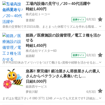
兵庫
姫路市
白浜の宮駅
建築
工場内設備の見守り／20～40代活躍中
【取扱製品情報】 食肉 休憩時間にゆっくりできるスペース完備！ 持
時給1,400円
ち物が多いあ...
株式会社トーコー
6月3日
提携サイト
妻鹿駅
昼夜の交替制で月15日出勤、まとまった休暇でリズムを作れる職場。
未経験から丁寧に教えるため、初めての工場勤務でも安心して取り組
兵庫
姫路市
妻鹿駅
その他
姫路／医療施設の設備管理／電工２種を活か
めます 株式会社トーコーは、 人材派遣・人材紹介・業務請負などを
せる
手がける総合人材サービス企業で...
時給1,450円
株式会社マイスター60
6月3日
提携サイト
姫路駅
月平均10日休みでメリハリをつけて働ける♪資格や経験を活かせるお仕
事です◎ マイスター60は「高齢者の雇用創出」を 使命とし、積み重ね
兵庫
姫路市
姫路駅
その他
急募‼️ 寮完備‼️ 鍛冶屋さん溶接屋さんの素人
たノウハウをもとに、 お客様の経営戦略パートナーとして優良な 人材
さんからベテランさん募集いたし…
の紹介サービスをご提供...
日給8,000円
姫路西サービス
夢前川駅
6月3日
まずはお電話下さい‼️ 080 3771 1248 メールでも大丈夫です‼️ 詳細お伝
えいたします。 免許証、資格証、経験、お住まい、 自家用車等お持ち
兵庫
姫路市
夢前川駅
その他
鍛冶屋