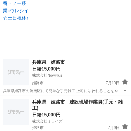
兵庫県 姫路市
日給15,000円
株式会社NowPlus
姫路市
7月10日
兵庫県姫路市の飾磨区にて簡単な手元雑工 上司にゆわれることをやる
だけ簡単にできる作業になります。 初心者でも大丈夫です！ お話から
兵庫
姫路市
建築
手元
兵庫県 姫路市 建設現場作業員(手元・雑
でも大丈夫！ ご連絡お待ちしております。 松田 090-2020-2020
工)
日給15,000円
株式会社ミライズ
姫路市
7月9日