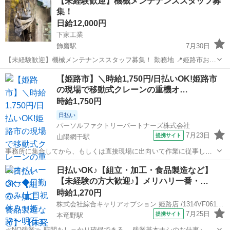
【未経験歓迎】機械メンテナンススタッフ募
集！
日給12,000円
下家工業
飾磨駅
7月30日
【未経験歓迎】機械メンテナンススタッフ募集！ 勤務地 📍姫路市およ
び近郊の現場 勤務時間 ⏰ 8:00～17:00 ※現場により残業・夜勤あり
兵庫
姫路市
飾磨駅
その他
スタッフ
【姫路市】＼時給1,750円/日払いOK!姫路市
給与 • 未経験：日給12,000円～ • 経験者：日給13000円～ ...
の現場で移動式クレーンの重機オ…
時給1,750円
日払い
パーソルファクトリーパートナーズ株式会社
7月23日
提携サイト
山陽網干駅
事務所に集合してから、もしくは直接現場に出向いて作業に従事して
いただきます。重機オペレーターとして移動式クレーン作業を担当い
兵庫
姫路市
山陽網干駅
その他
日払いOK♪【組立・加工・食品製造など】
ただきます。1つの現場が終了したら次の現場へ、という感じで勤務地
【未経験の方大歓迎♪】メリハリ一番・…
は一定ではありませんが、姫路〜明石エ...
時給1,270円
株式会社綜合キャリアオプション 姫路店 /1314VF0616G58★73-N
7月25日
提携サイト
本竜野駅
≪NO残業≫ 時間をしっかり確保できる、 残業基本ナシのお仕事♪ オ