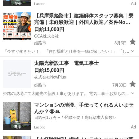
Ad
Lacotto
【兵庫県姫路市】建築解体スタッフ募集｜寮
完備｜未経験歓迎｜外国人歓迎／案件No…
日給11,000円
GCA株式会社
姫路市
8月6日
「今すぐ働きたい！」 「住む場所と仕事を一緒に探したい！」 「しっ
かり稼ぎたい！」 そんなあなたの新しいスタートを応援します！ 【案
兵庫
姫路市
その他
スタッフ
太陽光新設工事 電気工事士
件No.006】 ■勤務地 兵庫県姫路市 JR神戸...
日給15,000円
株式会社NowPlus
姫路市
7月30日
姫路の現場にて太陽光の新設工事があります。 電気工事士お持ちの方
大募集しております。 お話だけでも大丈夫です！ ご連絡お待ちしてお
兵庫
姫路市
建築
太陽光
マンションの清掃、手伝ってくれる人いませ
ります。 松田 090-2020-2020
んか？😭🙏
日給例1万円〜 / 登録不要！高時給求人多数✨
Ad
Lacotto