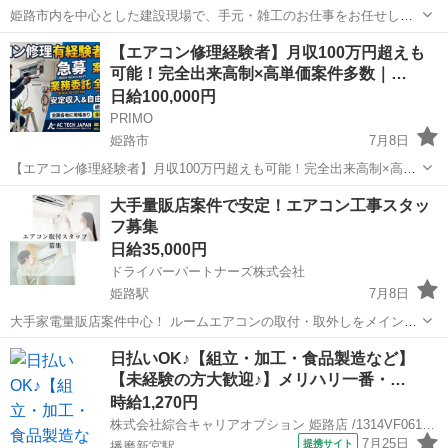
姫路市内を中心とした建設現場で、手元・雑工のお仕事をお任せしま
す。 主な業務は、解体工事や足場工事の補助作業など、簡単な手元作
兵庫
姫路市
その他
【エアコン修理経験者】月収100万円超えも
業です。未経験の方でも、先輩スタッフが丁寧にサポートしますので
可能！完全出来高制×高単価案件多数｜…
安心してスタートできます。 経験...
日給100,000円
PRIMO
姫路市
7月8日
【エアコン修理経験者】月収100万円超えも可能！完全出来高制×高単
価案件多数｜夏に向けて今が最高のスタート時期！ 【業務委託】エア
兵庫
姫路市
建築
出来高制
大手量販店案件で安定！エアコン工事スタッ
コン修理・メンテナンススタッフ（有経験者） 仕事内容 一般家庭やオ
フ募集
フィス、店舗におけるエア...
日給35,000円
ドライバーパートナーズ株式会社
姫路駅
7月8日
大手家電量販店案件中心！ ルームエアコンの取付・取外しをメインに
行っていただくお仕事です。 ご家庭・空室物件・新築住宅など、幅広
兵庫
姫路市
姫路駅
建築
量販店
日払いOK♪【組立・加工・食品製造など】
い現場があり、年間を通して安定した案件数があります。 繁忙期につ
【未経験の方大歓迎♪】メリハリ一番・…
き、全国エリアで増員強化中！...
時給1,270円
株式会社綜合キャリアオプション 姫路店 /1314VF0616G58★73-N
7月25日
提携サイト
播磨新宮駅