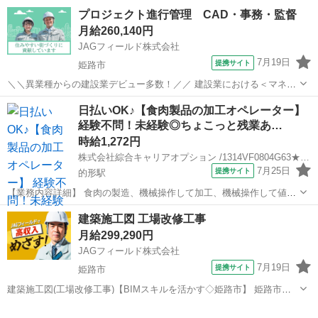
プロジェクト進行管理 CAD・事務・監督
月給260,140円
JAGフィールド株式会社
7月19日
提携サイト
姫路市
＼＼異業種からの建設業デビュー多数！／／ 建設業における＜マネジ
メント専任＞のお仕事です！ 作業員の方とコミュニケーションを図り
兵庫
姫路市
CAD
日払いOK♪【食肉製品の加工オペレーター】
ながら安全面や進行をサポートしていただきます。 数百万円の小規模
経験不問！未経験◎ちょこっと残業あ…
なものから数十億円に至る...
時給1,272円
株式会社綜合キャリアオプション /1314VF0804G63★2-N
7月25日
提携サイト
的形駅
【業務内容詳細】 食肉の製造、機械操作して加工、機械操作して値付
け原材料の投入など。 またそれらに付随する業務とデータを数値記録
兵庫
姫路市
的形駅
建築
建築施工図 工場改修工事
【取扱製品情報】 食肉 休憩時間にゆっくりできるスペース完備！ 持
月給299,290円
ち物が多いあ...
JAGフィールド株式会社
7月19日
提携サイト
姫路市
建築施工図(工場改修工事)【BIMスキルを活かす◇姫路市】 姫路市の
工場(RC造6階)改修工事に伴う図面専任の募集です。【担当業務】◇施
兵庫
姫路市
その他
工図作成・チェック◇納まり検討◇現場担当者との打合せ など自家