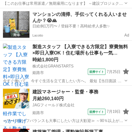
【このお仕事は常用派遣／無期雇用になります】 ～建設プロジェクト
の管理アシスタント募集～ 友だちや家族に誇れるキャリアを手にいれ
兵庫
姫路市
大工
マンションの清掃、手伝ってくれる人いませ
よう！ 映像研修・座学講義・CADスキル研修など経験のない方へのサ
んか？😭🙏
ポートが充実。 じっくり...
日給例1万円〜 / 登録不要！高時給求人多数✨
Ad
Lacotto
製造スタッフ 【入寮できる方限定】寮費無料
×即日入寮OK！住む場所も仕事も一気…
時給1,800円
株式会社GRANSTARTS
7月25日
提携サイト
姫路市
今すぐ働いて、 今すぐ生活を立て直したい方へ。 最短【当日面談 →
即日入寮 → 翌日勤務】も可能✨ あなたの「今すぐ」にしっかり応え
兵庫
姫路市
建築
建設マネージャー・監督・事務
ます！ 経験や資格は一切不要🙆‍♂️ 未経験スタートの方がほとんどで
月給260,140円
す。...
JAGフィールド株式会社
7月19日
提携サイト
姫路市
≪ワークライフバランスも大事にしたい方は大歓迎≫ ～90％以上が未
経験スタートです～ 先輩の前職もさまざま。人物重視の採用だから、
兵庫
姫路市
その他
建築施工管理・運動施設新築工事