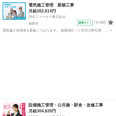
事における施工管理業務です。 工事に伴い現場管理者を探しておりま
兵庫
姫路市
大工
電気施工管理 新築工事
す。 1人現場の経験がある方、責任感を持って現場の指揮をとれる方
月給262,614円
に限ります。 ...
JAGフィールド株式会社
7月19日
提携サイト
姫路市
電気施工管理者を募集しております。 姫路西IC～三木市小野IC間、照
明器具更新工事が対象。 【担当業務】 電気施工管理(弱電) ◇工程管
兵庫
姫路市
その他
理・品質管理・安全管理 ◇写真管理 ◇報告書作成 ◇施工図作
成・修正・確認...
設備施工管理・公共施・駅舎・改修工事
月給304,826円