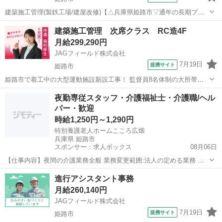
建築施工管理(製鉄工場/建屋改修)【△兵庫県姫路市▽通年の長期プロ
ジェクト！】 製鉄プラント構内で行なう建屋の改修工事です。工期1
兵庫
姫路市
その他
建築施工管理 次席クラス RC造4F
年、3名体制で建築施工管理をお任せします。現場力に期待CADはスキ
月給299,290円
ル不問です。【担当業務】...
JAGフィールド株式会社
7月19日
提携サイト
姫路市
姫路市で着工中の大型運動施設新設工事！ 監督員8名体制の大所帯の
次席ポジションを募集♪ 即戦力として全体の管理をお願いいたしま
兵庫
姫路市
大工
夜勤専従スタッフ・介護福祉士・介護職/ヘル
す。 【担当業務】 建築施工管理 ※工程管理・品質管理・安全管理 ※
パー・歓迎
写真管理 ※書類作成...
時給1,250円～1,290円
特別養護老人ホームこころ広畑
兵庫県 姫路市
スポンサー：求人ボックス
08月06日
【仕事内容】夜間の介護業務全般 業務変更範囲:法人の定める業務 雇
用期間の定めあり(3ヶ月/原則更新/更新上限なし) 転勤の可能性なし
アルバイト・パート
進行アシスタント事務
【経験・資格】<応募要件> ・介護職員初任者研修修了者 ・介護職員
月給260,140円
実務者研修修了者 ・介護福祉...
JAGフィールド株式会社
7月19日
提携サイト
姫路市