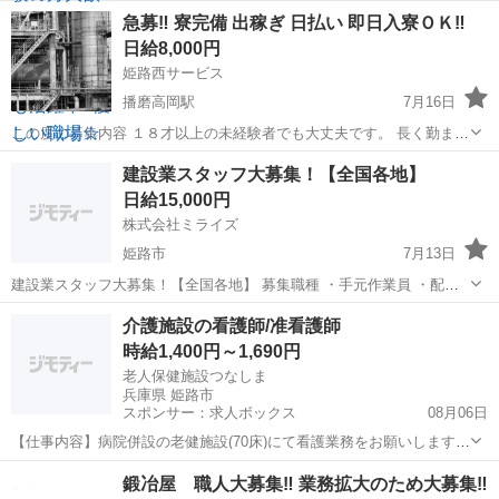
ンとオフをきっちり切り替えたい方にオススメ！ ≪女性も活躍できる
兵庫
姫路市
竜野駅
建築
急募‼️ 寮完備 出稼ぎ 日払い 即日入寮ＯＫ‼️
職場≫ もちろん男性の応募も歓迎です！ ≪週休2日制≫ 週末は家族や
日給8,000円
友...
姫路西サービス
播磨高岡駅
7月16日
この度の募集内容 １８才以上の未経験者でも大丈夫です。 長く勤まる
方 鍛冶屋、仕上屋、溶接屋さん ベテランさん まずは面接から！ 面接
兵庫
姫路市
播磨高岡駅
鳶職
建設業スタッフ大募集！【全国各地】
担当オオシマ 080 3771 1248 ラインID te...
日給15,000円
株式会社ミライズ
姫路市
7月13日
建設業スタッフ大募集！【全国各地】 募集職種 ・手元作業員 ・配管
工 ・プラント工事スタッフ ・熱工 ・溶接工 経験者・未経験者ともに
兵庫
姫路市
建築
介護施設の看護師/准看護師
歓迎！ 経験や資格がなくても大丈夫！ こんな方を歓迎します！ ・し
時給1,400円～1,690円
っかり稼ぎたい方 ...
老人保健施設つなしま
兵庫県 姫路市
スポンサー：求人ボックス
08月06日
【仕事内容】病院併設の老健施設(70床)にて看護業務をお願いします。
・入居者様の健康管理業務(体調確認、バイタルなど)、医師の指示に基
アルバイト・パート
鍛冶屋 職人大募集‼︎ 業務拡大のため大募集‼︎
づく医療行為(経管栄養、喀痰吸引、点滴、褥瘡の処置、インスリン注