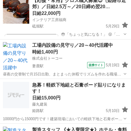
【応援・常用】クロス職人募集😉（姫路市近
は「投稿者にメールで問い合わせ」のボタン、 もしくはお電話番号か
郊）／日給2.5万～／20日締め翌20…
らお気軽にご連絡...
日給22,000円
インテリア工房福商
砥堀駅
5月29日
╭━━━━━━━━━━━━━╮ 😳「ちょっと気になる！」 😝「ま
ずは話だけ聞いてみたい」 ╰━━━━━━ｖ━━━━━━╯ そんな方
兵庫
姫路市
砥堀駅
その他
ゼネコン
工場内設備の見守り／20～40代活躍中
は「投稿者にメールで問い合わせ」のボタン、 もしくはお電話番号か
時給1,400円
らお気軽にご連絡...
株式会社トーコー
5月19日
提携サイト
妻鹿駅
昼夜の交替制で月15日出勤、まとまった休暇でリズムを作れる職場。
未経験から丁寧に教えるため、初めての工場勤務でも安心して取り組
兵庫
姫路市
妻鹿駅
その他
急募！軽鉄下地組と石膏ボード貼りになりま
めます 株式会社トーコーは、 人材派遣・人材紹介・業務請負などを
す！
手がける総合人材サービス企業で...
日給15,000円
藤丸建装
姫路駅
5月10日
10000円から15000円です！建築現場においての軽鉄下地と石膏ボード
貼りです。初心者も丁寧に指導します！ 一人前の職人を目指して頑張
兵庫
姫路市
姫路駅
大工
製造スタッフ 《★入寮限定★》ホテル・食料
りましょう！ (090-1134-8810)