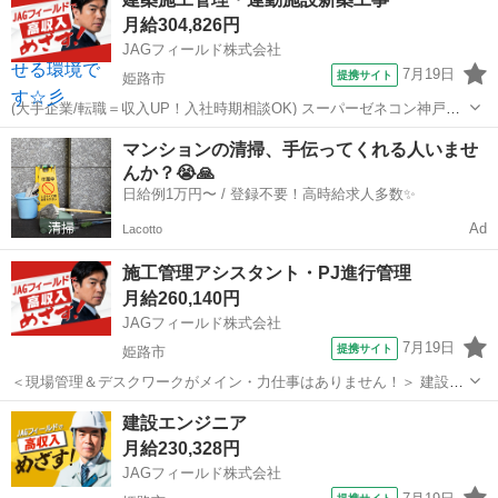
いろんな職業からの転職者が男女問わず在籍しています。 【キャリア
月給304,826円
チェンジ例】 ・塾講師 ・...
JAGフィールド株式会社
7月19日
提携サイト
姫路市
(大手企業/転職＝収入UP！入社時期相談OK) スーパーゼネコン神戸支
店が管轄する工事にて施工管理経験者の募集です。 (担当プロジェク
兵庫
姫路市
大工
マンションの清掃、手伝ってくれる人いませ
ト) ・スポーツ施設新築工事 (担当業務) 建築(現場管理) ・安全管理 ・
んか？😭🙏
写真...
日給例1万円〜 / 登録不要！高時給求人多数✨
Ad
Lacotto
施工管理アシスタント・PJ進行管理
月給260,140円
JAGフィールド株式会社
7月19日
提携サイト
姫路市
＜現場管理＆デスクワークがメイン・力仕事はありません！＞ 建設プ
ロジェクトの技術総合職の募集です。 ＜入社後の研修体制＞ 座学講
兵庫
姫路市
その他
建設エンジニア
義・社会人マナー研修・映像研修・ｅラーニング研修・CADスキル研
月給230,328円
修・親睦会・キャリア相談・...
JAGフィールド株式会社