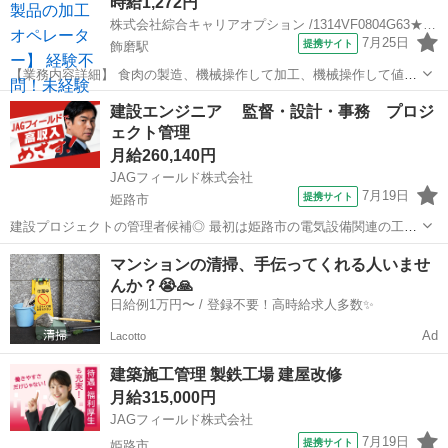
時給1,272円
株式会社綜合キャリアオプション /1314VF0804G63★2-N
7月25日
提携サイト
飾磨駅
【業務内容詳細】 食肉の製造、機械操作して加工、機械操作して値付
け原材料の投入など。 またそれらに付随する業務とデータを数値記録
兵庫
姫路市
飾磨駅
建築
建設エンジニア 監督・設計・事務 プロジ
【取扱製品情報】 食肉 休憩時間にゆっくりできるスペース完備！ 持
ェクト管理
ち物が多いあ...
月給260,140円
JAGフィールド株式会社
7月19日
提携サイト
姫路市
建設プロジェクトの管理者候補◎ 最初は姫路市の電気設備関連の工事
マネジメントからスタート♪ ゆくゆくは防災・減災などの公共事業を
兵庫
姫路市
その他
マンションの清掃、手伝ってくれる人いませ
はじめ姫路城や姫路駅、広畑地区のプラント工事まで幅広いプロジェ
んか？😭🙏
クトに寄り添って、下記業務を...
日給例1万円〜 / 登録不要！高時給求人多数✨
Ad
Lacotto
建築施工管理 製鉄工場 建屋改修
月給315,000円
JAGフィールド株式会社
7月19日
提携サイト
姫路市