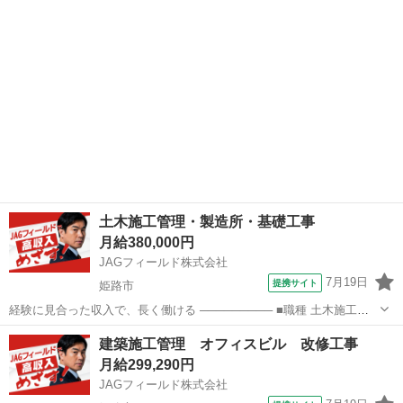
用車での通勤を希望され...
土木施工管理・製造所・基礎工事
月給380,000円
JAGフィールド株式会社
7月19日
提携サイト
姫路市
経験に見合った収入で、長く働ける ───────── ■職種 土木施工管
理 製造所内の基礎工事に伴う施工管理業務をお任せします(複数名採
兵庫
姫路市
大工
建築施工管理 オフィスビル 改修工事
用)。 ■主な業務 ・工程管理(段取り調整) ・品質管理(検査対応) ・安全
月給299,290円
管理(現場...
JAGフィールド株式会社