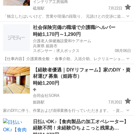
インテリア工房福商
砥堀駅
7月22日
「独立したはいいけど、営業や現場の段取り、 元請けとの交渉に追わ
れて『本当にやりたい職人仕事』に集中できていない…」 そんな一人
兵庫
姫路市
砥堀駅
その他
ゼネコン
社会保険完備の職場で介護職/ヘルパー
親方の限界や悩みを、ウチが一撃で解消します✨😄 あなたにお任せし
時給1,170円～1,290円
たい一番の強みは、...
介護老人保健施設愛和ケアホーム
兵庫県 姫路市
スポンサー：求人ボックス
08月06日
【仕事内容】介護業務全般 ・食事介助、入浴介助、レクリエーション
・送迎(ハイエース使用) 業務変更なし 雇用期間の定めあり(1年/原則更
アルバイト・パート
【経験者優遇｜DIYリフォーム】家のDIY・資
新/更新上限なし) 転勤の可能性なし 【経験・資格】<応募要件> 介護
材運び 募集（姫路市）
福祉士 普通自動車運転...
時給1,200円
合同会社SORA
姫路駅
7月20日
家のDIYに伴う、作業および清掃業務を行っていただきます。 ・資材
運び ・室内の片付け、清掃 ・現場の整理整頓 ・DIY作業 ※丸鋸、デ
兵庫
姫路市
姫路駅
その他
DIY
日払いOK♪【食肉製品の加工オペレーター】
ィスクグライダー経験者優遇！！ 汚れても良い服装 動きやすい靴(...
経験不問！未経験◎ちょこっと残業あ…