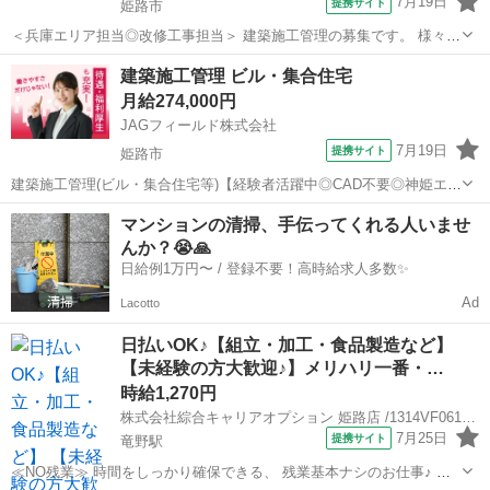
7月19日
提携サイト
姫路市
＜兵庫エリア担当◎改修工事担当＞ 建築施工管理の募集です。 様々な
改修工事をお任せします。 ＜担当一例＞ 複合商業施設 医療施設
兵庫
姫路市
大工
建築施工管理 ビル・集合住宅
オフィスビル 公共施設 など ＜業務内容＞ 打合せ対応・要望
月給274,000円
確認 現場管...
JAGフィールド株式会社
7月19日
提携サイト
姫路市
建築施工管理(ビル・集合住宅等)【経験者活躍中◎CAD不要◎神姫エリ
ア】 姫路～神戸エリアのオフィスビル・マンションリニューアル工事
兵庫
姫路市
その他
マンションの清掃、手伝ってくれる人いませ
における建築施工管理です。【仕事内容】 ◇工程管理・品質管理・
んか？😭🙏
安全管理 ◇協力会社との各...
日給例1万円〜 / 登録不要！高時給求人多数✨
Ad
Lacotto
日払いOK♪【組立・加工・食品製造など】
【未経験の方大歓迎♪】メリハリ一番・…
時給1,270円
株式会社綜合キャリアオプション 姫路店 /1314VF0616G58★73-N
7月25日
提携サイト
竜野駅
≪NO残業≫ 時間をしっかり確保できる、 残業基本ナシのお仕事♪ オ