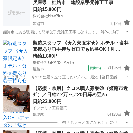
兵庫県 姫路市 建設業手元雑工工事
の型は別途優遇単価‼️ 《業務内容》 大手プラント...
日給15,000円
株式会社NowPlus
姫路市
6月2日
姫路市にある現場にて簡単な手元雑工工事になります。 解体の助手や
足場の助手等簡単なお仕事になります。 未経験者でも大丈夫！ 経験者
兵庫
姫路市
建築
手元
製造スタッフ 《★入寮限定★》ホテル・食料
優遇！ お話だけでも大丈夫です。 ご連絡お待ちしております。 松田
支援あり◎手持ちゼロでも応募OK！即…
090-2020-2020
時給1,800円
株式会社GRANSTARTS
7月25日
提携サイト
姫路市
今すぐ働いて、 今すぐ生活を立て直したい方へ。 最短【当日面談 →
即日入寮 → 翌日勤務】も可能✨ あなたの「今すぐ」にしっかり応え
兵庫
姫路市
建築
【応援・常用】クロス職人募集😉（姫路市近
ます！ 経験や資格は一切不要🙆‍♂️ 未経験スタートの方がほとんどで
郊）／日給2.2万～／20日締め翌25…
す。...
日給22,000円
インテリア工房福商
砥堀駅
5月29日
╭━━━━━━━━━━━━━╮ 😳「ちょっと気になる！」 😝「ま
ずは話だけ聞いてみたい」 ╰━━━━━━ｖ━━━━━━╯ そんな方
兵庫
姫路市
砥堀駅
その他
ゼネコン