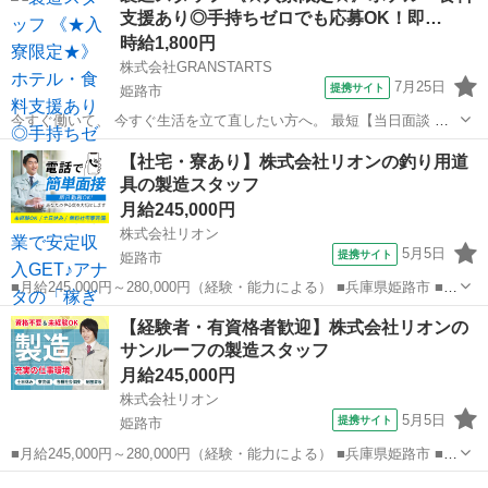
支援あり◎手持ちゼロでも応募OK！即…
時給1,800円
株式会社GRANSTARTS
7月25日
提携サイト
姫路市
今すぐ働いて、 今すぐ生活を立て直したい方へ。 最短【当日面談 →
即日入寮 → 翌日勤務】も可能✨ あなたの「今すぐ」にしっかり応え
兵庫
姫路市
建築
【社宅・寮あり】株式会社リオンの釣り用道
ます！ 経験や資格は一切不要🙆‍♂️ 未経験スタートの方がほとんどで
具の製造スタッフ
す。...
月給245,000円
株式会社リオン
5月5日
提携サイト
姫路市
■月給245,000円～280,000円（経験・能力による） ■兵庫県姫路市 ■正
社員、職業紹介 ■入社日応相談、即日勤務OK、履歴書不要、Web面接
兵庫
姫路市
加工
【経験者・有資格者歓迎】株式会社リオンの
OK、友達と応募OK、職場見学OKまたは説明会あり、未経験歓迎、経
サンルーフの製造スタッフ
験者・有...
月給245,000円
株式会社リオン
5月5日
提携サイト
姫路市
■月給245,000円～280,000円（経験・能力による） ■兵庫県姫路市 ■正
社員、職業紹介 ■入社日応相談、即日勤務OK、履歴書不要、Web面接
兵庫
姫路市
加工