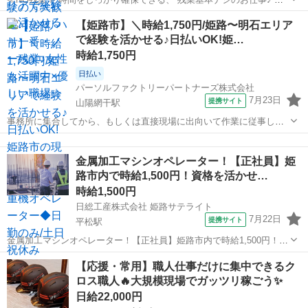
ンとオフをきっちり切り替えたい方にオススメ！ ≪女性も活躍できる
兵庫
姫路市
本竜野駅
建築
【姫路市】＼時給1,750円/姫路〜明石エリア
職場≫ もちろん男性の応募も歓迎です！ ≪週休2日制≫ 週末は家族や
で経験を活かせる♪日払いOK!姫…
友...
時給1,750円
日払い
パーソルファクトリーパートナーズ株式会社
7月23日
提携サイト
山陽網干駅
事務所に集合してから、もしくは直接現場に出向いて作業に従事して
いただきます。重機オペレーターとして移動式クレーン作業を担当い
兵庫
姫路市
山陽網干駅
その他
ただきます。1つの現場が終了したら次の現場へ、という感じで勤務地
金属加工マシンオペレーター！【正社員】姫
は一定ではありませんが、姫路〜明石エ...
路市内で時給1,500円！資格を活かせ…
時給1,500円
日総工産株式会社 姫路サテライト
7月22日
提携サイト
平松駅
金属加工マシンオペレーター！【正社員】姫路市内で時給1,500円！資
格を活かせる！！ Point1★時給1500円！月収約30万円！ Point2☆メー
兵庫
姫路市
平松駅
生産管理
【応援・常用】職人仕事だけに集中できるク
カー正社員登用制度あり！ Point3★創業80年以上の老舗企業！ P...
ロス職人🔥大規模現場でガッツリ稼ごう✨
日給22,000円