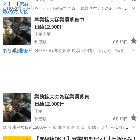
≪NO残業≫ 時間をしっかり確保できる、 残業基本ナシのお仕事♪ オ
ンとオフをきっちり切り替えたい方にオススメ！ ≪女性も活躍できる
兵庫
姫路市
播磨新宮駅
建築
事業拡大従業員募集中
職場≫ もちろん男性の応募も歓迎です！ ≪週休2日制≫ 週末は家族や
日給12,000円
友...
下家工業
飾磨駅
6月19日
給与 未経験日給12000〜 勤務地 姫路 現場（姫路） 8時から17時ま
で。 たまに残業、夜勤があります。 未経験日給は12000円〜 経験者は
兵庫
姫路市
飾磨駅
その他
従業員
13500円〜 全くの初心者の方は試用期間有ります。 詳しくは面接...
業務拡大の為従業員募集
日給12,000円
下家
飾磨駅
6月19日
給与 未経験日給12000円～ 勤務地 姫路 現場（姫路） 8時から17時ま
で。 たまに残業、夜勤があります。 未経験日給は12000円〜 経験者は
兵庫
姫路市
飾磨駅
その他
従業員
【未経験OK！】残業ほぼナシ！土日祝休み！
13500円〜 全くの初心者の方は試用期...