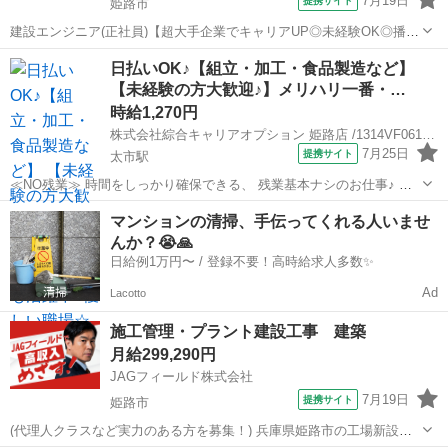
7月19日
提携サイト
姫路市
建設エンジニア(正社員)【超大手企業でキャリアUP◎未経験OK◎播
磨・姫路】 ★まずは会社説明会だけでもOK★播磨地区で行う地域産
兵庫
姫路市
その他
日払いOK♪【組立・加工・食品製造など】
業プロジェクトです！工場のリニューアル工事をサポートするお仕事
【未経験の方大歓迎♪】メリハリ一番・…
です。◆具体的には・工程管理...
時給1,270円
株式会社綜合キャリアオプション 姫路店 /1314VF0616G58★73-N
7月25日
提携サイト
太市駅
≪NO残業≫ 時間をしっかり確保できる、 残業基本ナシのお仕事♪ オ
ンとオフをきっちり切り替えたい方にオススメ！ ≪女性も活躍できる
兵庫
姫路市
太市駅
建築
マンションの清掃、手伝ってくれる人いませ
職場≫ もちろん男性の応募も歓迎です！ ≪週休2日制≫ 週末は家族や
んか？😭🙏
友...
日給例1万円〜 / 登録不要！高時給求人多数✨
Ad
Lacotto
施工管理・プラント建設工事 建築
月給299,290円
JAGフィールド株式会社
7月19日
提携サイト
姫路市
(代理人クラスなど実力のある方を募集！) 兵庫県姫路市の工場新設工