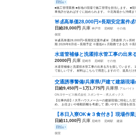
日払い
■施工管理業務 ■各地の現場で施工管理を担当します。 ■現
車免許があればすぐに始められます。 ※北海道から沖縄まで
🚨💰高単価28,000円×長期安定案件💰
日給28,000円
兵庫
神戸市
尼崎駅
その他
個室
🚨💰高単価28,000円×長期安定案件💰🚨 【青森県 六ヶ
期 2026年8月頃～長期予定 ※最低4ヶ月勤務できる方 ※長
水道管補修と洗濯排水管工事の出来
20000円
兵庫
尼崎市
尼崎駅
その他
水道管補修と洗濯排水管工事の出来る方を探しています。 
て欲しいです。 材料はこちらで用意しますので、道具だけ
交通誘導警備/兵庫県/戸建て建築現
日給9,450円～1万1,775円
兵庫県
アルバイト
ON.Sサービス株式会社
スポンサー：求人ボックス
【仕事内容】/ 大手ハウスメーカーの建築現場に特化した
め、 お住まいや移動距離を考慮して 通いやすい現場を担当して
【本日入寮OK★３食付き】現場作業員
日給11,000円
兵庫
尼崎市
尼崎駅
建築
日払い
個室