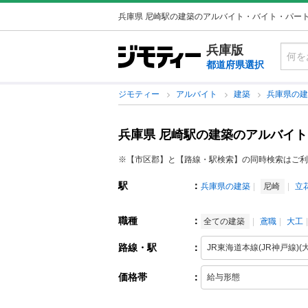
兵庫県 尼崎駅の建築のアルバイト・バイト・パー
兵庫版
都道府県選択
ジモティー
アルバイト
建築
兵庫県の
兵庫県 尼崎駅の建築のアルバイ
※【市区郡】と【路線・駅検索】の同時検索はご利
駅
：
兵庫県の建築
尼崎
立
職種
：
全ての建築
鳶職
大工
路線・駅
：
価格帯
：