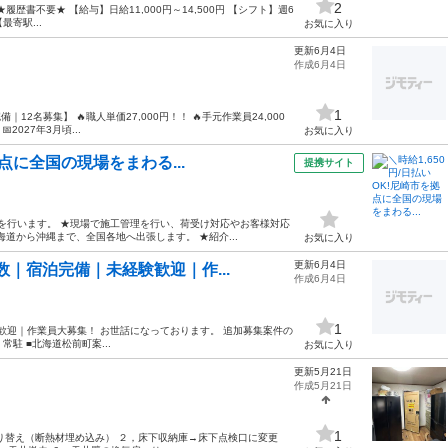
2
履歴書不要★ 【給与】日給11,000円～14,500円 【シフト】週6
最寄駅...
お気に入り
更新6月4日
作成6月4日
1
｜12名募集】 🔥職人単価27,000円！！ 🔥手元作業員24,000
2027年3月頃...
お気に入り
拠点に全国の現場をまわる...
提携サイト
告を行います。 ★現場で施工管理を行い、荷受け対応やお客様対応
海道から沖縄まで、全国各地へ出張します。 ★紹介...
お気に入り
更新6月4日
多数｜宿泊完備｜未経験歓迎｜作...
作成6月4日
1
験歓迎｜作業員大募集！ お世話になっております。 追加募集案件の
駐 ■北海道松前町案...
お気に入り
更新5月21日
作成5月21日
1
り替え（断熱材埋め込み） ２，床下収納庫→床下点検口に変更