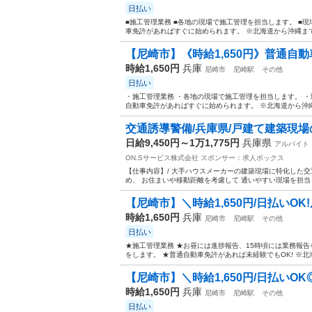
日払い
■施工管理業務 ■各地の現場で施工管理を担当します。 ■現
車免許があればすぐに始められます。 ※北海道から沖縄まで
【尼崎市】《時給1,650円》普通自動
時給1,650円
兵庫
尼崎市
尼崎駅
その他
日払い
・施工管理業務 ・各地の現場で施工管理を担当します。 ・
自動車免許があればすぐに始められます。 ※北海道から沖縄
交通誘導警備/兵庫県/戸建て建築現
日給9,450円～1万1,775円
兵庫県
アルバイト
ON.Sサービス株式会社
スポンサー：求人ボックス
【仕事内容】/ 大手ハウスメーカーの建築現場に特化した
め、 お住まいや移動距離を考慮して 通いやすい現場を担当して
【尼崎市】＼時給1,650円/日払いOK
時給1,650円
兵庫
尼崎市
尼崎駅
その他
日払い
★施工管理業務 ★お昼には進捗報告、15時頃には業務報
をします。 ★普通自動車免許があれば未経験でもOK! ※北
【尼崎市】＼時給1,650円/日払いOK
時給1,650円
兵庫
尼崎市
尼崎駅
その他
日払い