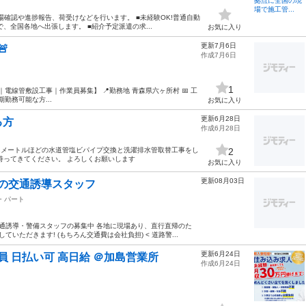
場確認や進捗報告、荷受けなどを行います。 ■未経験OK!普通自動
、全国各地へ出張します。 ■紹介予定派遣の求...
お気に入り
更新7月6日
🚨
作成7月6日
1
所村｜電線管敷設工事｜作業員募集】 📍勤務地 青森県六ヶ所村 📅 工
期勤務可能な方...
お気に入り
更新6月28日
る方
作成6月28日
1メートルほどの水道管塩ビパイプ交換と洗濯排水管取替工事をし
2
持ってきてください。 よろしくお願いします
お気に入り
更新08月03日
場の交通誘導スタッフ
・パート
交通誘導・警備スタッフの募集中 各地に現場あり、直行直帰のた
いただきます! (もちろん交通費は会社負担) < 道路警...
更新6月24日
 日払い可 高日給 ＠加島営業所
作成6月24日