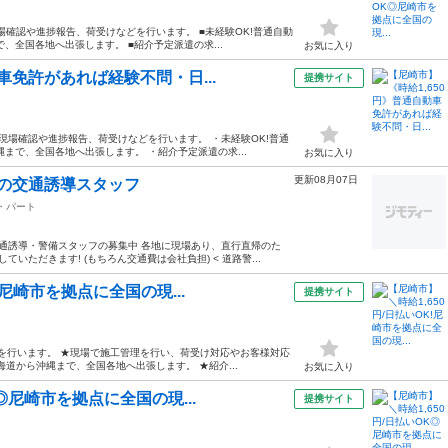
場確認や進捗報告、荷受けなどを行います。 ■未経験OK!普通自動
、全国各地へ出張します。 ■紹介予定派遣の求...
お気に入り
車免許があれば経験不問・日...
提携サイト
現場確認や進捗報告、荷受けなどを行います。 ・未経験OK!普通
まで、全国各地へ出張します。 ・紹介予定派遣の求...
お気に入り
更新08月07日
場の交通誘導スタッフ
・パート
交通誘導・警備スタッフの募集中 各地に現場あり、直行直帰のた
いただきます! (もちろん交通費は会社負担) < 道路警...
!尼崎市を拠点に全国の現...
提携サイト
告を行います。 ★現場で施工管理を行い、荷受け対応やお客様対応
海道から沖縄まで、全国各地へ出張します。 ★紹介...
お気に入り
◎尼崎市を拠点に全国の現...
提携サイト