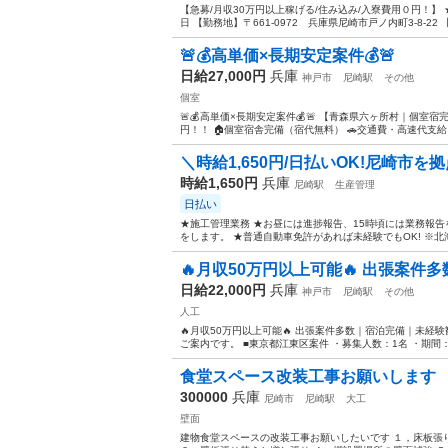
【急募/月収30万円以上稼げる/住み込み/入寮費用０円！】 ★
日 【勤務地】〒661-0972 兵庫県尼崎市戸ノ内町3-8-22 【
🚨💰高単価×長期安定案件💰🚨
日給27,000円
兵庫
神戸市
尼崎駅
その他
個室
🚨💰高単価×長期安定案件💰🚨 【青森県六ヶ所村｜個室宿完備
円！！ 🏠個室宿舎完備（宿代無料） 🚗交通費・高速代支給 📅
＼時給1,650円/日払いOK!尼崎市を
時給1,650円
兵庫
尼崎駅
生産管理
日払い
★施工管理業務 ★お昼には進捗報告、15時頃には業務報
をします。 ★普通自動車免許があれば未経験でもOK! ※北
🔥月収50万円以上可能🔥 出張案件
日給22,000円
兵庫
神戸市
尼崎駅
その他
人工
🔥月収50万円以上可能🔥 出張案件多数｜宿泊完備｜未経
ご案内です。 ■東京都江東区案件 ・募集人数：1名 ・期間：常
食堂スペース改装工事お願いします
300000
兵庫
尼崎市
尼崎駅
大工
壁面
建物食堂スペースの改装工事お願いしたいです １，床板張