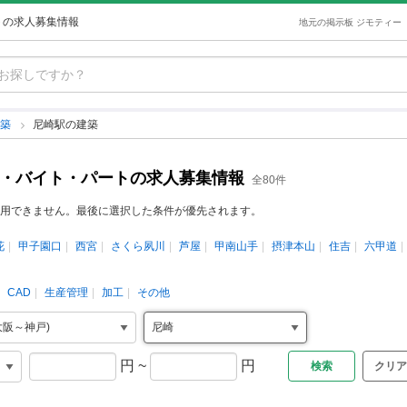
トの求人募集情報
地元の掲示板 ジモティー
建築
尼崎駅の建築
ト・バイト・パートの求人募集情報
全80件
用できません。最後に選択した条件が優先されます。
花
甲子園口
西宮
さくら夙川
芦屋
甲南山手
摂津本山
住吉
六甲道
CAD
生産管理
加工
その他
円
~
円
クリア