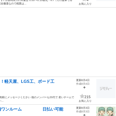
作業時間 23:30集合 0:00〜0:10夜礼・KY（その後車で待
時完全撤退なので残業は...
お気に入り
更新8月4日
ト！軽天屋、LGS工、ボード工
作成8月4日
215
気軽にメッセージください 他のメンバーも20代で 若いチームで
...
お気に入り
更新8月3日
宅完備ワンルーム 日払い可能
作成8月3日