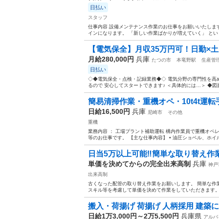
日払い
スタッフ
仕事内容 設備メンテナンス作業のお仕事をお願いいたしま
インになります。 「新しい作業ばかりが増えていく」 という
【電気保全】月収35万円可！日勤×土
月給280,000円
兵庫
たつの市
本竜野駅
生産管
日払い
◇◆電気保全・点検・記録業務◆◇ 電気分野の専門性を高め
るので 安心してスタートできます♪ ＜具体的には…＞ ◆図面
簡易清掃作業・重機オペ・10t4t運転
日給16,500円
兵庫
尼崎市
その他
重機
業務内容 ： 工場プラント補助運転 構内作業員で重機オペレー
等のお仕事です。 【主な仕事内容】 • 油圧ショベル、ホイル
日当5万以上可能‼️簡単な取り替え作
単価を決めてからの完全出来高制
兵庫
神戸
出来高制
古くなった配管の取り替え作業をお願いします。 簡単な作
スキル等を考慮して単価を決めて作業をしていただきます。 
搬入・荷揚げ 荷揚げ 人柄採用 建築
日給1万3,000円～2万5,500円
兵庫県
アルバ