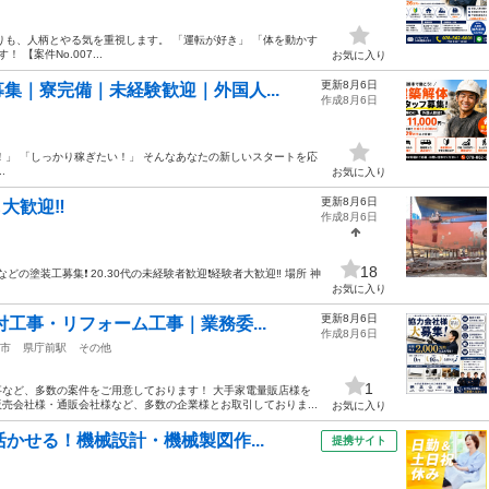
りも、人柄とやる気を重視します。 「運転が好き」 「体を動かす
【案件No.007...
お気に入り
更新8月6日
集｜寮完備｜未経験歓迎｜外国人...
作成8月6日
！」 「しっかり稼ぎたい！」 そんなあなたの新しいスタートを応
.
お気に入り
更新8月6日
大歓迎‼️
作成8月6日
18
やプラントなどの塗装工募集❗️ 20.30代の未経験者歓迎❗️経験者大歓迎‼️ 場所 神
お気に入り
更新8月6日
付工事・リフォーム工事｜業務委...
作成8月6日
市
県庁前駅
その他
1
など、多数の案件をご用意しております！ 大手家電量販店様を
売会社様・通販会社様など、多数の企業様とお取引しておりま...
お気に入り
かせる！機械設計・機械製図作...
提携サイト