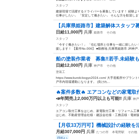
スタッフ
建築現場で活躍するドライバーを募集しています！ 経験よ
仕事がしたい」 「安定して働きたい」 そんな方を歓迎します！ 
【兵庫県姫路市】建築解体スタッフ募
日給11,000円
兵庫
姫路市
その他
スタッフ
「今すぐ働きたい！」 「住む場所と仕事を一緒に探したい
援します！ 【案件No.006】 ■勤務地 兵庫県姫路市 JR神戸..
船の塗装作業者 募集‼️若手.未経験も
日給12,000円
兵庫
神戸市
その他
塗装工
https://www.kuroki-kogyo2024.com/ 大手造船所
戸市内現場通勤になります。 (良けれ...
🔥案件多数🔥 エアコンなどの家電取
📣年間売上2,000万円以上も可能‼️
兵庫
神戸
スタッフ
エアコン取付工事をはじめ、家電取付工事・リフォーム工事
はじめ、不動産管理会社様・建設会社様・工務店様・電材販
【月収33万円可】機械設計の経験を活
月給307,000円
兵庫
たつの市
本竜野駅
その他
日払い