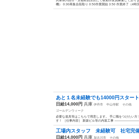
兵庫県川西市・京都府西京区にて夜勤作業員募集しております‼️ 
機） 0:30再集合段取り 0:50作業開始 3:50 作業終了（4
あと１名未経験でも14000円スター
日給14,000円
兵庫
伊丹市
中山寺駅
その他
ゴールデンウィーク
必要な道具等はこちらで用意します。 手に職をつけたい方 
す！ ［仕事内容］ 新築ビル等の内装工事 ----------------------------
工場内スタッフ 未経験可 社
日給14,000円
兵庫
加古川市
その他