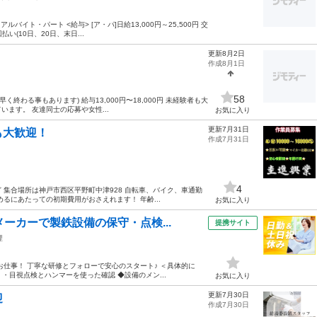
ルバイト・パート <給与> [ア・パ]日給13,000円～25,500円 交
い(10日、20日、末日...
更新8月2日
作成8月1日
58
終わる事もあります) 給与13,000円〜18,000円 未経験者も大
います。 友達同士の応募や女性...
お気に入り
更新7月31日
も大歓迎！
作成7月31日
4
集合場所は神戸市西区平野町中津928 自転車、バイク、車通勤
るにあたっての初期費用がおさえれます！ 年齢...
お気に入り
ーカーで製鉄設備の保守・点検...
提携サイト
理
仕事！ 丁寧な研修とフォローで安心のスタート♪ ＜具体的に
 ・目視点検とハンマーを使った確認 ◆設備のメン...
お気に入り
更新7月30日
迎
作成7月30日