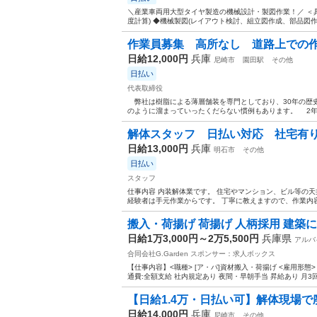
＼産業車両用大型タイヤ製造の機械設計・製図作業！／ ＜
度計算) ◆機械製図(レイアウト検討、組立図作成、部品図作成、B
作業員募集 高所なし 道路上での作
日給12,000円
兵庫
尼崎市
園田駅
その他
日払い
代表取締役
弊社は樹脂による薄層舗装を専門としており、30年の歴
のように溜まっていったくだらない慣例もあります。 2年
解体スタッフ 日払い対応 
日給13,000円
兵庫
明石市
その他
日払い
スタッフ
仕事内容 内装解体業です。 住宅やマンション、ビル等の天
経験者は手元作業からです。 丁寧に教えますので、作業内容
搬入・荷揚げ 荷揚げ 人柄採用 建築
日給1万3,000円～2万5,500円
兵庫県
アルバ
合同会社G.Garden
スポンサー：求人ボックス
【仕事内容】<職種> [ア・パ]資材搬入・荷揚げ <雇用形態> ア
通費:全額支給 社内規定あり 夜間・早朝手当 昇給あり 月3回払
【日給1.4万・日払い可】解体現場で
日給14,000円
兵庫
尼崎市
その他