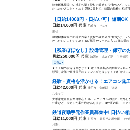
建物解体現場での補助作業！資材の運搬や片付けなど、シンプ
かしたい方におすすめ！ 週休2日制で、短期の勤務も相談可能で
【日給14000円・日払い可】短期OK
日給14,000円
兵庫
尼崎市
その他
廃材
建物解体現場での補助作業！資材の運搬や片付けなど、シンプ
かしたい方におすすめ！ NG事項 Wワークの方 18歳未満の方 
【残業ほぼなし】設備管理・保守のお
月給250,000円
兵庫
加西市
北条町駅
生産管理
日払い
★☆工場の設備保全など☆★ 電子機器製品の保護フィルム
頑張り次第で直接雇用のチャンスがあります！ お任せするの
経験・資格を活かせる！エアコン施
日給42,000円
兵庫
神戸市
魚崎駅
建築
スタッフ
大手家電量販店案件中心！ ルームエアコンの取付・取外し
住宅など、安定した案件数があります。 ■仕事内容 ・エアコ
鉄道夜勤手元作業員募集中‼️日払い相談
日給11,000円
兵庫
川西市
雲雀丘花屋敷駅
その
相乗り