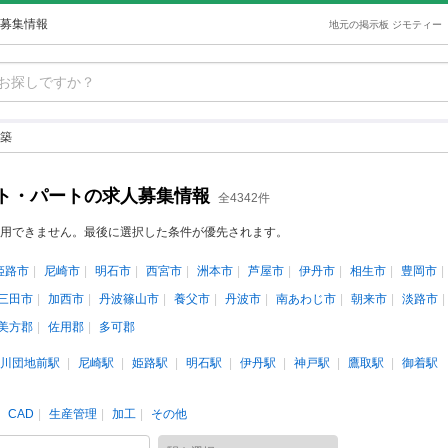
募集情報
地元の掲示板 ジモティー
築
ト・パートの求人募集情報
全4342件
用できません。最後に選択した条件が優先されます。
姫路市
尼崎市
明石市
西宮市
洲本市
芦屋市
伊丹市
相生市
豊岡市
三田市
加西市
丹波篠山市
養父市
丹波市
南あわじ市
朝来市
淡路市
美方郡
佐用郡
多可郡
川団地前駅
尼崎駅
姫路駅
明石駅
伊丹駅
神戸駅
鷹取駅
御着駅
CAD
生産管理
加工
その他