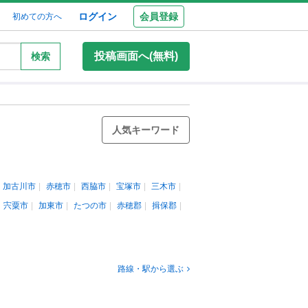
ログイン
会員登録
初めての方へ
投稿画面へ(無料)
検索
人気キーワード
加古川市
赤穂市
西脇市
宝塚市
三木市
宍粟市
加東市
たつの市
赤穂郡
揖保郡
路線・駅から選ぶ