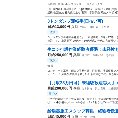
合同会社G.Garden
スポンサー：求人ボックス
【仕事内容】<職種> [ア・パ]資材搬入・荷揚げ <雇用形態> ア
通費:全額支給 社内規定あり 夜間・早朝手当 昇給あり 月3回払
3トンダンプ運転手(日払い可)
日給13,000円
兵庫
尼崎市
園田駅
その他
日払い
３トンダンプの運転手募集です。 勤務時間 8時〜17時 (早く
歓迎です。 車通勤可 20代から60代幅広い年代の方が働いて
生コン打設作業経験者優遇！未経験
月給250,000円
兵庫
神戸市
西明石駅
その他
日払い
65歳
コンクリート工事、簡単な手元作業、軽作業、清掃作業など 
オッケー！ 必要な保護具も貸し出しも有りなので仕事を始め
【月収28万円可】未経験歓迎◎大手メ
月給266,000円
兵庫
加古川市
浜の宮駅
生産管
日払い
＜大手鉄鋼メーカーで設備点検・保守！＞ ☆未経験歓迎のお
は…＞ ◆設備やクレーンの点検 ・2～3名でのグループ作業
給湯器施工スタッフ募集｜経験者歓
日給45,000円
兵庫
神戸市
建築