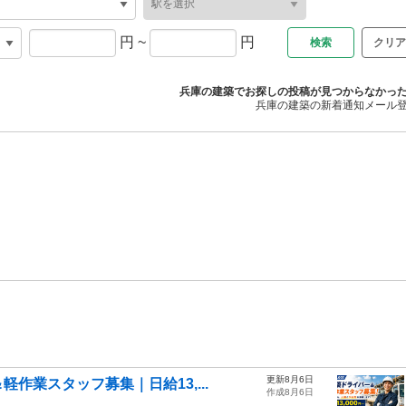
円
~
円
クリア
兵庫の建築でお探しの投稿が見つからなかっ
兵庫の建築の新着通知メール
更新8月6日
作業スタッフ募集｜日給13,...
作成8月6日