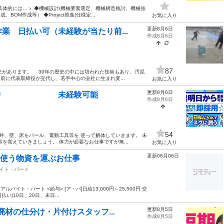
具体的には…＞ ◆機械設計(機械要素選定、機械構造検討、機械強
OM作成等） ◆Project推進(仕様定...
お気に入り
更新8月6日
業 日払い可（未経験が当たり前...
作成8月6日
87
史があります。 30年の歴史の中には培われた技術もあり、汚泥
前に代表取締役が交代し、若手中心の会社に生まれ変...
お気に入り
更新8月6日
社宅有り 未経験可能
作成8月6日
54
井、壁、床をバール、電動工具等を 使って解体していきます。 未
を覚えていきましょう。 体力が必要なお仕事ですが無...
お気に入り
更新08月06日
に使う物資を運ぶお仕事
イト・パート
ルバイト・パート <給与> [ア・パ]日給13,000円～25,500円 交
い(10日、20日、末日...
更新8月5日
廃材の仕分け・片付けスタッフ...
作成8月5日