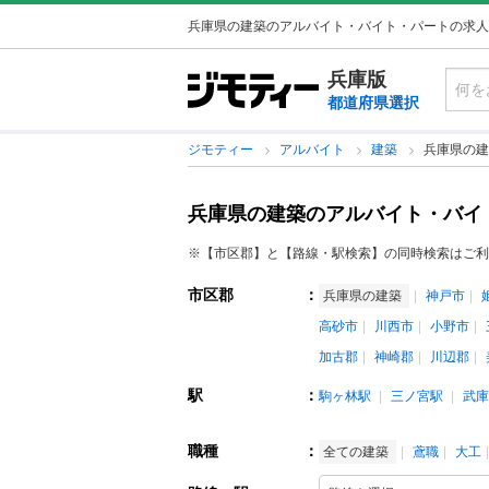
兵庫県の建築のアルバイト・バイト・パートの求人
兵庫版
都道府県選択
ジモティー
アルバイト
建築
兵庫県の建
兵庫県の建築のアルバイト・バイ
※【市区郡】と【路線・駅検索】の同時検索はご利
市区郡
：
兵庫県の建築
神戸市
高砂市
川西市
小野市
加古郡
神崎郡
川辺郡
駅
：
駒ヶ林駅
三ノ宮駅
武庫
職種
：
全ての建築
鳶職
大工