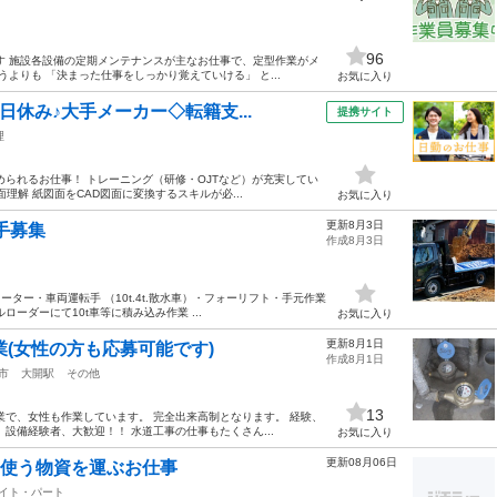
96
す 施設各設備の定期メンテナンスが主なお仕事で、定型作業がメ
よりも 「決まった仕事をしっかり覚えていける」 と...
お気に入り
日休み♪大手メーカー◇転籍支...
提携サイト
理
られるお仕事！ トレーニング（研修・OJTなど）が充実してい
理解 紙図面をCAD図面に変換するスキルが必...
お気に入り
更新8月3日
手募集
作成8月3日
ター・車両運転手 （10t.4t.散水車）・フォーリフト・手元作業
ローダーにて10t車等に積み込み作業 ...
お気に入り
更新8月1日
業(女性の方も応募可能です)
作成8月1日
市
大開駅
その他
13
業で、女性も作業しています。 完全出来高制となります。 経験、
設備経験者、大歓迎！！ 水道工事の仕事もたくさん...
お気に入り
更新08月06日
に使う物資を運ぶお仕事
イト・パート