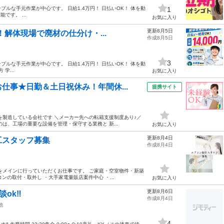
ルな手元作業が中心です。 日給1.4万円！ 日払いOK！ 体を動
1
す。 ...
お気に入り
更新8月5日
！解体現場で廃材の仕分け・...
作成8月5日
3
ルな手元作業が中心です。 日給1.4万円！ 日払いOK！ 体を動
学...
お気に入り
仕事★日勤＆土日祝休み！年間休...
提携サイト
を製造している会社です ＼メーカー先への転籍支援制度あり♪／
は、工場の重要な設備を管理・保守する業務と 新...
お気に入り
更新8月4日
工スタッフ募集
作成8月4日
をメインに行っていただくお仕事です。 ご家庭・空室物件・新築
ンの取付・取外し ・大手家電量販店案件中心 ・...
お気に入り
更新8月6日
ok‼️
作成8月4日
他
4