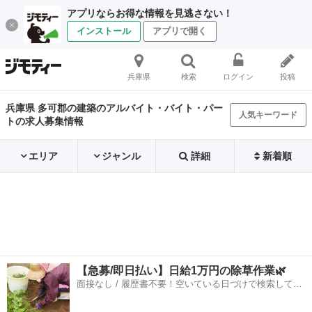
アプリならお得な情報を見逃さない！
インストール
アプリで開く
兵庫県
検索
ログイン
投稿
兵庫県 多可郡の建築のアルバイト・バイト・パー
人気キーワード
トの求人募集情報
エリア
ジャンル
詳細
新着順
【急募/即日払い】日給1万円の除草作業🌿
面接なし / 履歴書不要！空いている日づけで検索して即
日はたらける✨