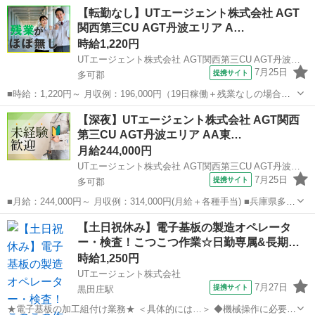
【転勤なし】UTエージェント株式会社 AGT
関西第三CU AGT丹波エリア A…
時給1,220円
UTエージェント株式会社 AGT関西第三CU AGT丹波エリア AO安楽田CL 《Jcfk1C》
7月25日
提携サイト
多可郡
■時給：1,220円～ 月収例：196,000円（19日稼働＋残業なしの場合）
※基本残業なし ■兵庫県多可郡多可町 勤務詳細：多可郡多可町 通勤方
兵庫
多可郡
加工
【深夜】UTエージェント株式会社 AGT関西
法：徒歩/車/自転車/バス/バイク 最寄り駅：黒田庄駅から車23分 ※構
第三CU AGT丹波エリア AA東…
内の...
月給244,000円
UTエージェント株式会社 AGT関西第三CU AGT丹波エリア AA東安田CL 《JUVR1C》
7月25日
提携サイト
多可郡
■月給：244,000円～ 月収例：314,000円(月給＋各種手当) ■兵庫県多可
郡多可町 勤務詳細：多可郡多可町 通勤方法：徒歩/車/自転車/バイク
兵庫
多可郡
加工
【土日祝休み】電子基板の製造オペレータ
最寄り駅：本黒田駅から車8分 ※構内の無料駐車場利用OK ■正社員
ー・検査！こつこつ作業☆日勤専属&長期
■...
休…
時給1,250円
UTエージェント株式会社
7月27日
提携サイト
黒田庄駅
★電子基板の加工組付け業務★ ＜具体的には…＞ ◆機械操作に必要な