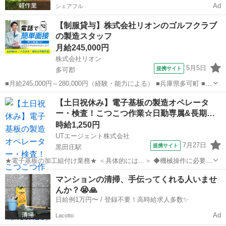
Ad
シェアフル
【制服貸与】株式会社リオンのゴルフクラブ
の製造スタッフ
月給245,000円
株式会社リオン
5月5日
提携サイト
多可郡
■月給245,000円～280,000円（経験・能力による） ■兵庫県多可町 ■正
社員、職業紹介 ■入社日応相談、即日勤務OK、履歴書不要、Web面接
兵庫
多可郡
加工
【土日祝休み】電子基板の製造オペレータ
OK、友達と応募OK、職場見学OKまたは説明会あり、未経験歓迎、経
ー・検査！こつこつ作業☆日勤専属&長期
験者・有...
休…
時給1,250円
UTエージェント株式会社
7月27日
提携サイト
黒田庄駅
★電子基板の加工組付け業務★ ＜具体的には…＞ ◆機械操作に必要な
部品をセット→ボタンを押す ◆電子基板を機械を使って検査する ☆人
兵庫
多可郡
黒田庄駅
建築
マンションの清掃、手伝ってくれる人いませ
気の軽作業！ 立ったり座ったり、ほど良い動きがあります♪ ☆細か
んか？😭🙏
い作業...
日給例1万円〜 / 登録不要！高時給求人多数✨
Ad
Lacotto