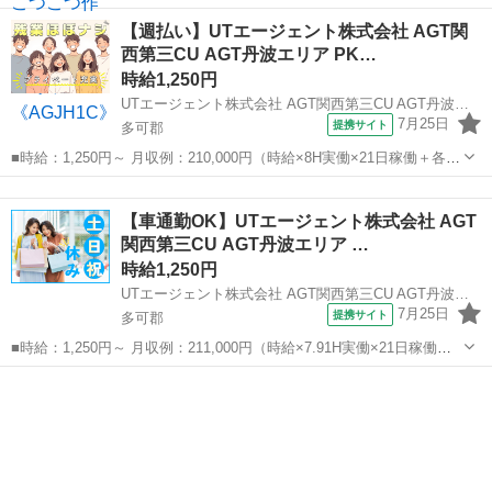
部品をセット→ボタンを押す ◆電子基板を機械を使って検査する ☆人
兵庫
多可郡
黒田庄駅
建築
【週払い】UTエージェント株式会社 AGT関
気の軽作業！ 立ったり座ったり、ほど良い動きがあります♪ ☆細か
西第三CU AGT丹波エリア PK…
い作業...
時給1,250円
UTエージェント株式会社 AGT関西第三CU AGT丹波エリア PK山野部CL 《JNOK1C》
7月25日
提携サイト
多可郡
■時給：1,250円～ 月収例：210,000円（時給×8H実働×21日稼働＋各種
手当） ※基本残業なし ■兵庫県多可郡多可町 勤務詳細：多可郡多可町
兵庫
多可郡
加工
通勤方法：車 最寄り駅：黒田庄駅から車23分 ※構内の（無料）駐車場
【車通勤OK】UTエージェント株式会社 AGT
利用...
関西第三CU AGT丹波エリア …
時給1,250円
UTエージェント株式会社 AGT関西第三CU AGT丹波エリア KD加美CL 《JGJH1C》
7月25日
提携サイト
多可郡
■時給：1,250円～ 月収例：211,000円（時給×7.91H実働×21日稼働＋
各種手当） ※基本残業なし ■兵庫県多可郡多可町 勤務詳細：多可郡多
兵庫
多可郡
加工
可町 通勤方法：車/自転車/バイク 最寄り駅：黒田庄駅から車25分 ※
構...