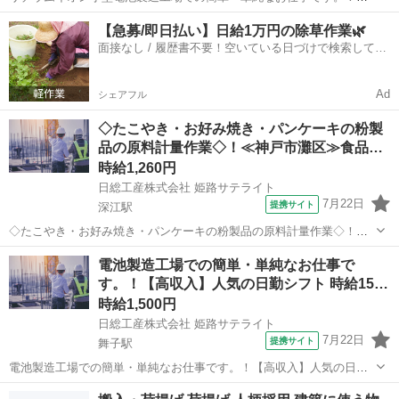
【土日祝休み】簡単・単純作業で高収入月35万以上！しかも寮費無
兵庫
淡路市
舞子駅
生産管理
【急募/即日払い】日給1万円の除草作業🌿
料！！ Point1★新着のお仕事！高収入！月収35万円以上可！ Point2☆
面接なし / 履歴書不要！空いている日づけで検索して即
簡単・単純！もくもく...
日はたらける✨
Ad
シェアフル
◇たこやき・お好み焼き・パンケーキの粉製
品の原料計量作業◇！≪神戸市灘区≫食品…
時給1,260円
日総工産株式会社 姫路サテライト
7月22日
提携サイト
深江駅
◇たこやき・お好み焼き・パンケーキの粉製品の原料計量作業◇！≪
神戸市灘区≫食品製造スタッフ募集！時給1260円！ラクラク往復送迎
兵庫
神戸市
深江駅
生産管理
電池製造工場での簡単・単純なお仕事で
有 Point1★月収26万円以上！！工場未経験者歓迎！ Point2☆ラクラク
す。！【高収入】人気の日勤シフト 時給15…
往復無料送迎あ...
時給1,500円
日総工産株式会社 姫路サテライト
7月22日
提携サイト
舞子駅
電池製造工場での簡単・単純なお仕事です。！【高収入】人気の日勤
シフト 時給1500円！！しかも寮費無料！！ Point1★新着のお仕事！高
兵庫
淡路市
舞子駅
生産管理