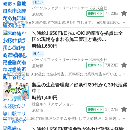
日払い
パーソルファクトリーパートナーズ株式会社
7月23日
提携サイト
尼崎駅
■施工管理業務 ■各地の現場で施工管理を担当します。 ■現場確認や進
捗報告、荷受けなどを行います。 ■未経験OK!普通自動車免許があれば
兵庫
尼崎駅
生産管理
＼時給1,650円/日払いOK!尼崎市を拠点に全
すぐに始められます。 ※北海道から沖縄まで、全国各地へ出張しま
国の現場をまわる施工管理と進捗…
す。 ■紹介予定派遣の求...
時給1,650円
日払い
パーソルファクトリーパートナーズ株式会社
7月23日
提携サイト
尼崎駅
★施工管理業務 ★お昼には進捗報告、15時頃には業務報告を行いま
す。 ★現場で施工管理を行い、荷受け対応やお客様対応をします。 ★
兵庫
尼崎駅
生産管理
製品の生産管理職／好条件/20代から30代活躍
普通自動車免許があれば未経験でもOK! ※北海道から沖縄まで、全国
中！
各地へ出張します。 ★紹介...
時給1,400円
綜合キャリアオプション
1月27日
提携サイト
尼崎市
(1)在庫管理(入出庫.)在庫管理システムを使用して入荷処理、出庫処理
など各物品の入出庫(2)在庫管理(整理整頓)棚の整理やバーコードの張
兵庫
尼崎市
生産管理
＼時給1,650円/普通免許があれば業務未経験