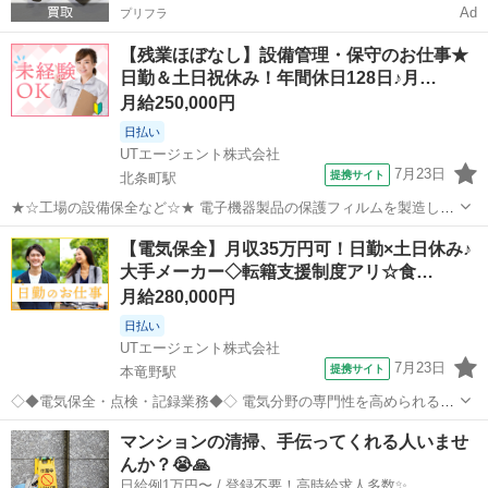
Ad
プリフラ
【残業ほぼなし】設備管理・保守のお仕事★
日勤＆土日祝休み！年間休日128日♪月…
月給250,000円
日払い
UTエージェント株式会社
7月23日
提携サイト
北条町駅
★☆工場の設備保全など☆★ 電子機器製品の保護フィルムを製造して
いる会社です ＼メーカー先への転籍支援制度あり♪／ 頑張り次第で直
兵庫
加西市
北条町駅
生産管理
【電気保全】月収35万円可！日勤×土日休み♪
接雇用のチャンスがあります！ お任せするのは、工場の重要な設備を
大手メーカー◇転籍支援制度アリ☆食…
管理・保守する業務と 新...
月給280,000円
日払い
UTエージェント株式会社
7月23日
提携サイト
本竜野駅
◇◆電気保全・点検・記録業務◆◇ 電気分野の専門性を高められるお
仕事！ トレーニング（研修・OJTなど）が充実しているので 安心して
兵庫
たつの市
本竜野駅
生産管理
マンションの清掃、手伝ってくれる人いませ
スタートできます♪ ＜具体的には…＞ ◆図面理解 紙図面をCAD図面に
んか？😭🙏
変換するスキルが必...
日給例1万円〜 / 登録不要！高時給求人多数✨