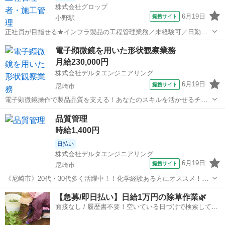
株式会社グロップ
6月19日
提携サイト
小野駅
正社員が目指せる★インフラ製品の工程管理業務／未経験可／日勤／
完全週休2日制／長期休暇あり 【仕事内容】 インフラ関係のコンクリ
兵庫
加東市
小野駅
生産管理
電子顕微鏡を用いた形状観察業務
ート製造会社です★ 製品工程の進行を管理するのが メインのお仕事で
月給230,000円
す！ 図面を見て作業内容を理...
株式会社デルタエンジニアリング
6月19日
提携サイト
尼崎市
電子顕微鏡操作で製品品質を支える！あなたのスキルを活かせるチャ
ンス 【仕事内容】 SEM（走査型電子顕微鏡）等を使用した、試料の
兵庫
尼崎市
生産管理
品質管理
詳細な形状や構造の観察業務をお任せします。材料の形状、寸法、欠
時給1,400円
陥、表面処理状態などを解析し、製...
日払い
株式会社デルタエンジニアリング
6月19日
提携サイト
尼崎市
《尼崎市》20代・30代多く活躍中！！化学経験ある方にオススメ！！
未経験でも知識あればOK！！高収入！土日祝休み！！ 【仕事内容】
兵庫
尼崎市
生産管理
【急募/即日払い】日給1万円の除草作業🌿
＼医療用製剤の品質管理＊20・30代活躍中／ 仕事内容： 私たちのチ
面接なし / 履歴書不要！空いている日づけで検索して即
ームでは、胃Ｘ線検査...
日はたらける✨