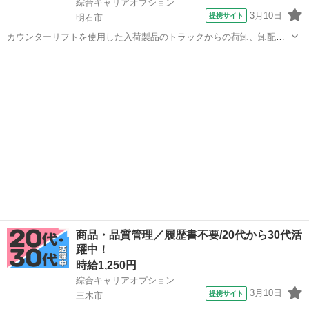
綜合キャリアオプション
3月10日
提携サイト
明石市
カウンターリフトを使用した入荷製品のトラックからの荷卸、卸配送
車両への製品積込み、返送空パレット等のトラック積込み、製品倉庫
兵庫
明石市
生産管理
での在庫製品ローテーション管理、その他倉庫作業全般 ■お仕事PR ≪
無理なく働ける≫ 場合によって...
商品・品質管理／履歴書不要/20代から30代活
躍中！
時給1,250円
綜合キャリアオプション
3月10日
提携サイト
三木市