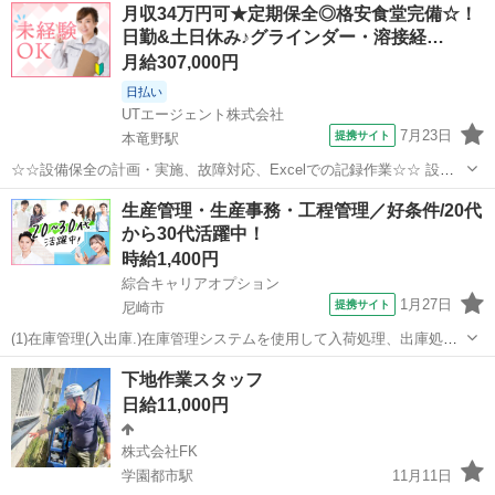
月収34万円可★定期保全◎格安食堂完備☆！
日勤&土日休み♪グラインダー・溶接経…
月給307,000円
日払い
UTエージェント株式会社
7月23日
提携サイト
本竜野駅
☆☆設備保全の計画・実施、故障対応、Excelでの記録作業☆☆ 設備
メンテナンス業務として、定期保全計画の立案・実施や、万が一の故
兵庫
たつの市
本竜野駅
生産管理
生産管理・生産事務・工程管理／好条件/20代
障時の対応、外部業者との連携、Excelでの日報作成をお任せします！
から30代活躍中！
安全管理も徹底している...
時給1,400円
綜合キャリアオプション
1月27日
提携サイト
尼崎市
(1)在庫管理(入出庫.)在庫管理システムを使用して入荷処理、出庫処理
など各物品の入出庫(2)在庫管理(整理整頓)棚の整理やバーコードの張
兵庫
尼崎市
生産管理
下地作業スタッフ
り替え(3)設置組立、在庫管理業務に余裕のある時に組立の応援作業 ■
日給11,000円
お仕事PR ≪残...
株式会社FK
学園都市駅
11月11日