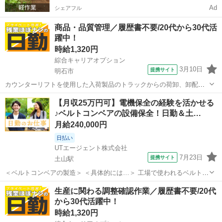
Ad
シェアフル
商品・品質管理／履歴書不要/20代から30代活
躍中！
時給1,320円
綜合キャリアオプション
3月10日
提携サイト
明石市
カウンターリフトを使用した入荷製品のトラックからの荷卸、卸配送
車両への製品積込み、返送空パレット等のトラック積込み、製品倉庫
兵庫
明石市
生産管理
【月収25万円可】電機保全の経験を活かせる
での在庫製品ローテーション管理、その他倉庫作業全般 ■お仕事PR ≪
♪ベルトコンベアの設備保全！日勤＆土…
無理なく働ける≫ 場合によって...
月給240,000円
日払い
UTエージェント株式会社
7月23日
提携サイト
土山駅
＜ベルトコンベアの製造＞ ＜具体的には…＞ 工場で使われるベルトコ
ンベアの設備保全、修理のお仕事です！ ◆トルクレンチ等の工具を使
兵庫
加古郡
土山駅
生産管理
生産に関わる調整確認作業／履歴書不要/20代
用します ◆機械や電気の設備保全・修理経験が必須です ※空調完備で
から30代活躍中！
快適職場です！ ※敷地内...
時給1,320円