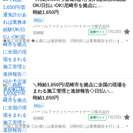
り替え(3)設置組立、在庫管理業務に余裕のある時に組立の応援作業 ■
OK/日払いOK!尼崎市を拠点に…
お仕事PR ≪残...
時給1,650円
日払い
パーソルファクトリーパートナーズ株式会社
7月23日
提携サイト
尼崎駅
◆施工管理業務 ◆お昼には進捗報告、15時頃には業務報告を行いま
す。 ◆現場で施工管理を行い、荷受け対応やお客様対応をします。 ◆
兵庫
尼崎駅
生産管理
普通自動車免許があれば未経験でもOK! ※北海道から沖縄まで、全国
各地へ出張します。 ◆紹介...
＼時給1,650円/尼崎市を拠点に全国の現場を
まわる施工管理と進捗報告◇日払い…
時給1,650円
日払い
パーソルファクトリーパートナーズ株式会社
7月23日
提携サイト
尼崎駅
◎施工管理業務 ◎お昼には進捗報告、15時頃には業務報告を行いま
す。 ◎現場で施工管理を行い、荷受け対応やお客様対応をします。 ◎