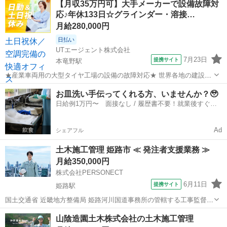
【月収35万円可】大手メーカーで設備故障対
計補助業務です。 CADのスキルは不問。現場での実務経験をオフィス
応♪年休133日☆グラインダー・溶接…
ワークで活かしませんか。 ...
月給280,000円
日払い
UTエージェント株式会社
7月23日
提携サイト
本竜野駅
★産業車両用の大型タイヤ工場の設備の故障対応★ 世界各地の建設や
鉱山などで活躍する大型車両に使用されている「巨大なタイヤ」を製
兵庫
たつの市
本竜野駅
生産管理
お皿洗い手伝ってくれる方、いませんか？🥹
造する工場です！ ＜具体的には…＞ ◆予備機器の補修・整備 ◆交換
日給例1万円〜 面接なし / 履歴書不要！就業後すぐに
した部品（ポンプ等）を整備して...
お給料がもらえる✨
Ad
シェアフル
土木施工管理 姫路市 ≪ 発注者支援業務 ≫
月給350,000円
株式会社PERSONECT
6月11日
提携サイト
姫路駅
国土交通省 近畿地方整備局 姫路河川国道事務所の管轄する工事監督支
援業務 ○発注者支援業務(工事監督支援業務) ・国や地方自治体など(以
兵庫
姫路市
姫路駅
生産管理
山陰造園土木株式会社の土木施工管理
下「発注者」)が発注する土木工事において、工事の監督補助を行うも