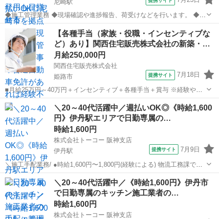
提携サイト
尼崎駅
◆施工管理業務 ◆現場確認や進捗報告、荷受けなどを行います。 ◆各
地の現場で施工管理を担当します。 ◆未経験OK!普通自動車免許があ
兵庫
尼崎駅
生産管理
【各種手当（家族・役職・インセンティブな
ればすぐに始められます。 ※北海道から沖縄まで、全国各地へ出張し
ど）あり】関西住宅販売株式会社の新築・…
ます。 ◆紹介予定派遣の求...
月給250,000円
関西住宅販売株式会社
7月18日
提携サイト
姫路市
■月給25万円～40万円＋インセンティブ＋各種手当＋賞与 ※経験や能
力、前職の給与などを考慮 ※資格手当 ・1級建築施工管理技士：月3万
兵庫
姫路市
生産管理
＼20～40代活躍中／週払いOK◎《時給1,600
円 ・2級建築施工管理技士：月1万円 ・宅地建物取引士：月3万円 ※月
円》伊丹駅エリアで日勤専属の…
給額には一律支給...
時給1,600円
株式会社トーコー 阪神支店
7月9日
提携サイト
伊丹駅
＼施工手配業務/ ●時給1,600円〜1,800円(経験による) 物流工務課で施
工手配のお仕事をおまかせします。 < お仕事内容> ●物流工務課で施
兵庫
伊丹駅
生産管理
＼20～40代活躍中／《時給1,600円》伊丹市
工手配をおまかせします。 ●キッチン施工業者の手配・管理 ●関係各
で日勤専属のキッチン施工業者の…
所と...
時給1,600円
株式会社トーコー 阪神支店