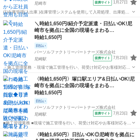
1月27日
提携サイト
尼崎市
(1)在庫管理(入出庫.)在庫管理システムを使用して入荷処理、出庫処理
など各物品の入出庫(2)在庫管理(整理整頓)棚の整理やバーコードの張
兵庫
尼崎市
生産管理
＼時給1,650円/紹介予定派遣・日払いOK!尼
り替え(3)設置組立、在庫管理業務に余裕のある時に組立の応援作業 ■
崎市を拠点に全国の現場をまわる…
お仕事PR ≪残...
時給1,650円
日払い
パーソルファクトリーパートナーズ株式会社
7月23日
提携サイト
尼崎駅
・施工管理業務 ・現場で施工管理を行い、荷受け対応やお客様対応を
します。 ・お昼には進捗報告、15時頃には業務報告を行います。 ・普
兵庫
尼崎駅
生産管理
〈時給1,650円〉塚口駅エリア&日払いOK!尼
通自動車免許があれば未経験でもOK! ※北海道から沖縄まで、全国各
崎市を拠点に全国の現場をまわる…
地へ出張します。 ・紹介...
時給1,650円
日払い
パーソルファクトリーパートナーズ株式会社
7月23日
提携サイト
尼崎駅
■施工管理業務 ■現場で施工管理を行い、荷受け対応やお客様対応をし
ます。 ■お昼には進捗報告、15時頃には業務報告を行います。 ■普通
兵庫
尼崎駅
生産管理
〈時給1,650円〉日払いOK◎尼崎市を拠点に
自動車免許があれば未経験でもOK! ※北海道から沖縄まで、全国各地