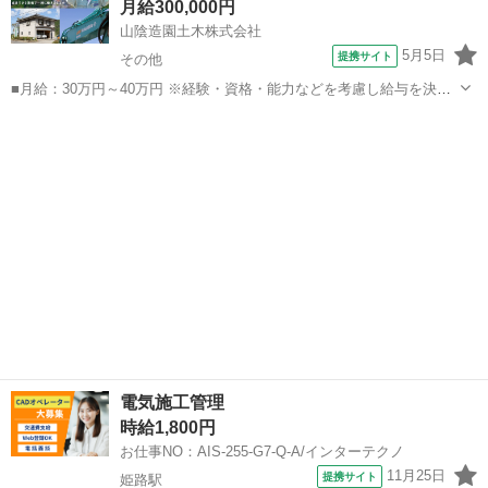
月給300,000円
ので、発注者を支援し...
山陰造園土木株式会社
5月5日
提携サイト
その他
■月給：30万円～40万円 ※経験・資格・能力などを考慮し給与を決定
します。 交通費支給あり （通勤距離に関わらず最低4,000円支給） ■
兵庫
その他
生産管理
兵庫県美方郡新温泉町古市212-5 ■正社員 ■【土木施工管理／公共工事
メイン】...
電気施工管理
時給1,800円
お仕事NO：AIS-255-G7-Q-A/インターテクノ
11月25日
提携サイト
姫路駅