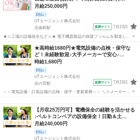
月給250,000円
日払い
UTエージェント株式会社
7月23日
提携サイト
北条町駅
★☆工場の設備保全など☆★ 電子機器製品の保護フィルムを製造して
いる会社です ＼メーカー先への転籍支援制度あり♪／ 頑張り次第で直
兵庫
加西市
北条町駅
生産管理
★高時給1680円★電気設備の点検・保守な
接雇用のチャンスがあります！ お任せするのは、工場の重要な設備を
ど！未経験歓迎♪大手メーカーで安心♪…
管理・保守する業務と 新...
時給1,680円
日払い
UTエージェント株式会社
7月23日
提携サイト
浜の宮駅
～～電気設備・計装設備の点検・保守・更新業務～～ ＼☆メーカー先
への転籍支援制度あり！☆／ 大手の製鉄所構内で、設備のメンテナン
兵庫
加古川市
浜の宮駅
生産管理
ス業務などをお任せします◎ ★未経験大歓迎！ お仕事のイメージがつ
【月収25万円可】電機保全の経験を活かせる
きにくいかもしれませんが、...
♪ベルトコンベアの設備保全！日勤＆土…
月給240,000円
日払い
UTエージェント株式会社