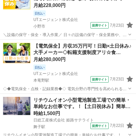
月給228,000円
日払い
UTエージェント株式会社
7月23日
提携サイト
小野市
＼設備の保守・保全・導入作業／ 日々の設備の保守・保全業務や、新
設備導入時の作業など、幅広い業務をお任せします。 安定した日々の
兵庫
小野市
生産管理
【電気保全】月収35万円可！日勤×土日休み♪
作業で、最新設備導入にも携わります。 ＜具体的には…＞ ◆設備の保
大手メーカー◇転籍支援制度アリ☆食…
守作業 ◆保全業務 ◆新し...
月給280,000円
日払い
UTエージェント株式会社
7月23日
提携サイト
本竜野駅
◇◆電気保全・点検・記録業務◆◇ 電気分野の専門性を高められるお
仕事！ トレーニング（研修・OJTなど）が充実しているので 安心して
兵庫
たつの市
本竜野駅
生産管理
リチウムイオン小型電池製造工場での簡単・
スタートできます♪ ＜具体的には…＞ ◆図面理解 紙図面をCAD図面に
単純なお仕事です。！【土日祝休み】簡単…
変換するスキルが必...
時給1,500円
日総工産株式会社 姫路サテライト
7月22日
提携サイト
舞子駅
リチウムイオン小型電池製造工場での簡単・単純なお仕事です。！