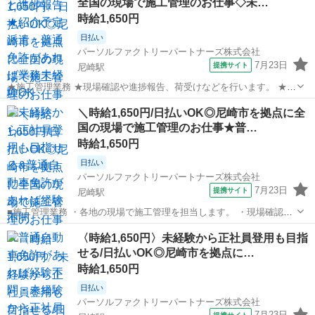
全国の現場で施工管理のお仕事◇未…
へ出張します。 ■紹介...
時給1,650円
日払い
パーソルファクトリーパートナーズ株式会社
7月23日
提携サイト
尼崎駅
★施工管理業務 ★現場確認や進捗報告、荷受けなどを行います。 ★各
地の現場で施工管理を担当します。 ★未経験OK!普通自動車免許があ
兵庫
尼崎駅
生産管理
＼時給1,650円/日払いOK◎尼崎市を拠点に全
ればすぐに始められます。 ※北海道から沖縄まで、全国各地へ出張し
国の現場で施工管理のお仕事★普…
ます。 ★紹介予定派遣の求...
時給1,650円
日払い
パーソルファクトリーパートナーズ株式会社
7月23日
提携サイト
尼崎駅
■施工管理業務 ・各地の現場で施工管理を担当します。 ・現場確認や
進捗報告、荷受けなどを行います。 ・未経験OK!普通自動車免許があ
兵庫
尼崎駅
生産管理
〈時給1,650円〉未経験から正社員登用も目指
ればすぐに始められます。 ※北海道から沖縄まで、全国各地へ出張し
せる/日払いOK◎尼崎市を拠点に…
ます。 ★紹介予定派遣の求...
時給1,650円
日払い
パーソルファクトリーパートナーズ株式会社
7月23日