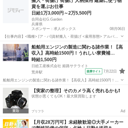
搬入・荷揚げ 荷揚げ 人柄採用 建築に使う物
収入！月収30万円以上可！ Point2☆簡単・単純！もくもく作業！！
資を運ぶお仕事
Point3...
日給1万3,000円～2万5,500円
合同会社G.Garden
兵庫県
スポンサー：求人ボックス
08月06日
【仕事内容】<職種> [ア・パ]資材搬入・荷揚げ <雇用形態> アルバイ
ト・パート <給与> [ア・パ]日給13,000円～25,500円 交通費:全額支給
アルバイト・パート
船舶用エンジンの製造に関わる諸作業！【高
社内規定あり 夜間・早朝手当 昇給あり 月3回払い(10日、20日、末
収入】高時給1500円！うれしい寮費補…
日...
時給1,500円
日総工産株式会社 姫路サテライト
7月22日
提携サイト
荒井駅
船舶用エンジンの製造に関わる諸作業！【高収入】高時給1500円！う
れしい寮費補助あり♪工場未経験OK Point1★時給1,500円！月収30万円
兵庫
高砂市
荒井駅
生産管理
【実家の整理】そのカメラ高く売れるかも❗️
以上可！ Point2☆1R寮完備！3万円の寮費補助あり♪ Point3★玉...
状態が悪くてもOK！最大限買取します
Ad
プリフラ
【月収28万円可】未経験歓迎◎大手メーカー