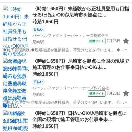
〈時給1,650円〉未経験から正社員登用も目指
せる/日払いOK◎尼崎市を拠点に…
時給1,650円
日払い
パーソルファクトリーパートナーズ株式会社
7月23日
提携サイト
尼崎駅
◆施工管理業務 ◆現場確認や進捗報告、荷受けなどを行います。 ◆各
地の現場で施工管理を担当します。 ◆未経験OK!普通自動車免許があ
兵庫
尼崎駅
生産管理
《時給1,650円》尼崎市を拠点に全国の現場で
ればすぐに始められます。 ※北海道から沖縄まで、全国各地へ出張し
施工管理のお仕事◆日払いOK/未…
ます。 ◆紹介予定派遣の求...
時給1,650円
日払い
パーソルファクトリーパートナーズ株式会社
7月23日
提携サイト
尼崎駅
◎施工管理業務 ◎現場確認や進捗報告、荷受けなどを行います。 ◎各
地の現場で施工管理を担当します。 ◎未経験OK!普通自動車免許があ
兵庫
尼崎駅
生産管理
《時給1,650円》日払いOK◎尼崎市を拠点に
ればすぐに始められます。 ※北海道から沖縄まで、全国各地へ出張し
全国の現場で施工管理のお仕事◆未…
ます。 ◎紹介予定派遣の求...
時給1,650円