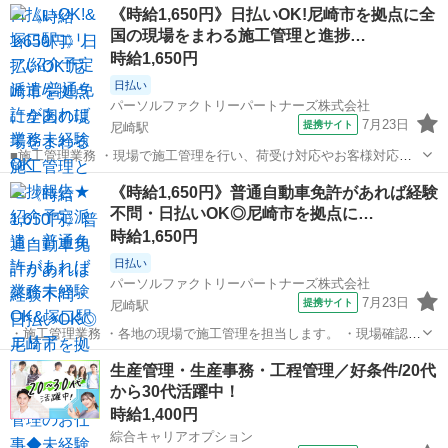
兵庫
尼崎駅
生産管理
《時給1,650円》日払いOK!尼崎市を拠点に全
普通自動車免許があれば未経験でもOK! ※北海道から沖縄まで、全国
国の現場をまわる施工管理と進捗…
各地へ出張します。 ◎紹介...
時給1,650円
日払い
パーソルファクトリーパートナーズ株式会社
7月23日
提携サイト
尼崎駅
■施工管理業務 ・現場で施工管理を行い、荷受け対応やお客様対応を
します。 ・お昼には進捗報告、15時頃には業務報告を行います。 ・普
兵庫
尼崎駅
生産管理
《時給1,650円》普通自動車免許があれば経験
通自動車免許があれば未経験でもOK! ※北海道から沖縄まで、全国各
不問・日払いOK◎尼崎市を拠点に…
地へ出張します。 ★紹介...
時給1,650円
日払い
パーソルファクトリーパートナーズ株式会社
7月23日
提携サイト
尼崎駅
・施工管理業務 ・各地の現場で施工管理を担当します。 ・現場確認や
進捗報告、荷受けなどを行います。 ・未経験OK!普通自動車免許があ
兵庫
尼崎駅
生産管理
生産管理・生産事務・工程管理／好条件/20代
ればすぐに始められます。 ※北海道から沖縄まで、全国各地へ出張し
から30代活躍中！
ます。 ・紹介予定派遣の求...
時給1,400円
綜合キャリアオプション