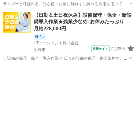
ライダーと呼ばれる、光を使った物に触れずに調べる技術を用いて、
物体検知や対象物までの距離を計測する機器の生産をお願いします。
兵庫
丹波市
黒井駅
生産管理
はんだ付け
【日勤＆土日祝休み】設備保守・保全・新設
高精度の３次元データを収集する能力に優れているため、自動運転や
備導入作業★残業少なめ♪お休みたっぷり…
ドローン、物流倉庫で用いられるロボット...
月給228,000円
日払い
UTエージェント株式会社
7月23日
提携サイト
小野市
＼設備の保守・保全・導入作業／ 日々の設備の保守・保全業務や、新
設備導入時の作業など、幅広い業務をお任せします。 安定した日々の
兵庫
小野市
生産管理
作業で、最新設備導入にも携わります。 ＜具体的には…＞ ◆設備の保
守作業 ◆保全業務 ◆新し...