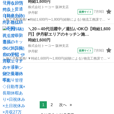
時給1,600円
株式会社トーコー 阪神支店
7月9日
提携サイト
伊丹駅
＼施工手配業務/ ■時給1,600円〜1,800円(経験による) 物流工務課で施
工手配のお仕事をお任せします。 < お仕事内容> ■物流工務課で施工
兵庫
伊丹駅
生産管理
＼20～40代活躍中／週払いOK◎【時給1,600
手配をお任せします。 ■キッチン施工業者の手配・管理 ■関係各所と
円】伊丹駅エリアのキッチン施…
の連...
時給1,600円
株式会社トーコー 阪神支店
7月9日
提携サイト
伊丹駅
＼施工手配業務/ ▼時給1,600円〜1,800円(経験による) 物流工務課で施
工手配のお仕事をお願いします。 < お仕事内容> ▼物流工務課で施工
兵庫
伊丹駅
生産管理
手配をお願いします。 ▼キッチン施工業者の手配・管理 ▼関係各所と
の連...
1
2
次へ