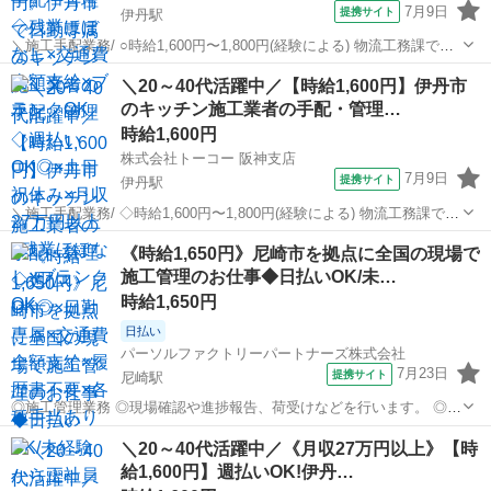
7月9日
提携サイト
伊丹駅
＼施工手配業務/ ○時給1,600円〜1,800円(経験による) 物流工務課で施
工手配のお仕事をおまかせします。 < お仕事内容> ○物流工務課で施
兵庫
伊丹駅
生産管理
＼20～40代活躍中／【時給1,600円】伊丹市
工手配をおまかせします。 ○キッチン施工業者の手配・管理 ○関係各
のキッチン施工業者の手配・管理…
所と...
時給1,600円
株式会社トーコー 阪神支店
7月9日
提携サイト
伊丹駅
＼施工手配業務/ ◇時給1,600円〜1,800円(経験による) 物流工務課で施
工手配のお仕事をお任せいたします。 < お仕事内容> ◇物流工務課で
兵庫
伊丹駅
生産管理
《時給1,650円》尼崎市を拠点に全国の現場で
施工手配をお任せいたします。 ◇キッチン施工業者の手配・管理 ◇関
施工管理のお仕事◆日払いOK/未…
係各...
時給1,650円
日払い
パーソルファクトリーパートナーズ株式会社
7月23日
提携サイト
尼崎駅
◎施工管理業務 ◎現場確認や進捗報告、荷受けなどを行います。 ◎各
地の現場で施工管理を担当します。 ◎未経験OK!普通自動車免許があ
兵庫
尼崎駅
生産管理
＼20～40代活躍中／《月収27万円以上》【時
ればすぐに始められます。 ※北海道から沖縄まで、全国各地へ出張し
給1,600円】週払いOK!伊丹…
ます。 ◎紹介予定派遣の求...