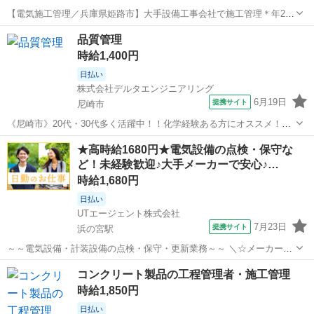
【電気施工管理／兵庫県姫路市】大手設備工事会社で施工管理＊年2回
賞与あり ----------★このお仕事ならでは！★------------ 【交通アクセス】
兵庫
姫路市
姫路駅
生産管理
品質管理
山陽本線 姫路駅（徒歩15分） 山陽電車本線 手柄駅（徒歩...
時給1,400円
日払い
株式会社デルタエンジニアリング
6月19日
提携サイト
尼崎市
《尼崎市》20代・30代多く活躍中！！化学経験ある方にオススメ！！
未経験でも知識あればOK！！高収入！土日祝休み！！ 【仕事内容】
兵庫
尼崎市
生産管理
★高時給1680円★電気設備の点検・保守な
＼医療用製剤の品質管理＊20・30代活躍中／ 仕事内容： 私たちのチ
ど！未経験歓迎♪大手メーカーで安心♪…
ームでは、胃Ｘ線検査...
時給1,680円
日払い
UTエージェント株式会社
7月23日
提携サイト
浜の宮駅
～～電気設備・計装設備の点検・保守・更新業務～～ ＼☆メーカー先
への転籍支援制度あり！☆／ 大手の製鉄所構内で、設備のメンテナン
兵庫
加古川市
浜の宮駅
生産管理
コンクリート製品の工程管理者・施工管理
ス業務などをお任せします◎ ★未経験大歓迎！ お仕事のイメージがつ
時給1,850円
きにくいかもしれませんが、...
日払い