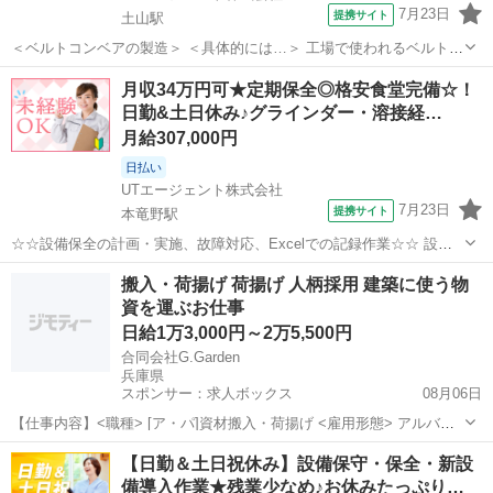
7月23日
提携サイト
土山駅
＜ベルトコンベアの製造＞ ＜具体的には…＞ 工場で使われるベルトコ
ンベアの設備保全、修理のお仕事です！ ◆トルクレンチ等の工具を使
兵庫
加古郡
土山駅
生産管理
月収34万円可★定期保全◎格安食堂完備☆！
用します ◆機械や電気の設備保全・修理経験が必須です ※空調完備で
日勤&土日休み♪グラインダー・溶接経…
快適職場です！ ※敷地内...
月給307,000円
日払い
UTエージェント株式会社
7月23日
提携サイト
本竜野駅
☆☆設備保全の計画・実施、故障対応、Excelでの記録作業☆☆ 設備
メンテナンス業務として、定期保全計画の立案・実施や、万が一の故
兵庫
たつの市
本竜野駅
生産管理
搬入・荷揚げ 荷揚げ 人柄採用 建築に使う物
障時の対応、外部業者との連携、Excelでの日報作成をお任せします！
資を運ぶお仕事
安全管理も徹底している...
日給1万3,000円～2万5,500円
合同会社G.Garden
兵庫県
スポンサー：求人ボックス
08月06日
【仕事内容】<職種> [ア・パ]資材搬入・荷揚げ <雇用形態> アルバイ
ト・パート <給与> [ア・パ]日給13,000円～25,500円 交通費:全額支給
アルバイト・パート
【日勤＆土日祝休み】設備保守・保全・新設
社内規定あり 夜間・早朝手当 昇給あり 月3回払い(10日、20日、末
備導入作業★残業少なめ♪お休みたっぷり…
日...