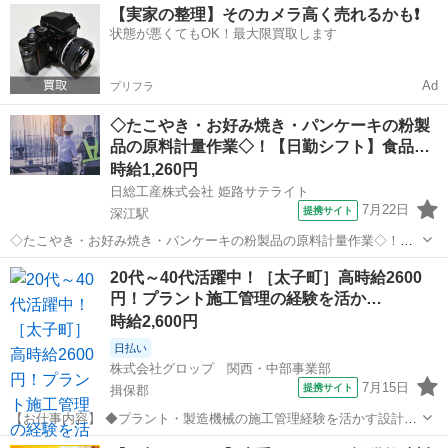
兵庫
姫路市
平松駅
生産管理
【実家の整理】そのカメラ高く売れるかも❗️
カー正社員登用制度あり！ Point3★創業80年以上の老舗企業！ P...
状態が悪くてもOK！最大限買取します
Ad
プリフラ
◇たこやき・お好み焼き・パンケーキの粉製
品の原料計量作業◇！【日勤シフト】食品…
時給1,260円
日総工産株式会社 姫路サテライト
7月22日
提携サイト
深江駅
◇たこやき・お好み焼き・パンケーキの粉製品の原料計量作業◇！
【日勤シフト】食品製造スタッフ募集！時給1260円！ラクラク往復送
兵庫
神戸市
深江駅
生産管理
20代～40代活躍中！［太子町］高時給2600
迎有 Point1★メーカー正社員登用制度有！！ Point2☆ラクラク往復無
円！プラント施工管理の経験を活か…
料送迎あり♪ Po...
時給2,600円
日払い
株式会社グロップ 関西・中部事業部
7月15日
提携サイト
揖保郡
【お仕事内容】 ◆プラント・製造機械の施工管理経験を活かす設計サ
ポート ◆ 工場内のプラント設備や製造機械の施工フェーズにおける設
兵庫
揖保郡
生産管理