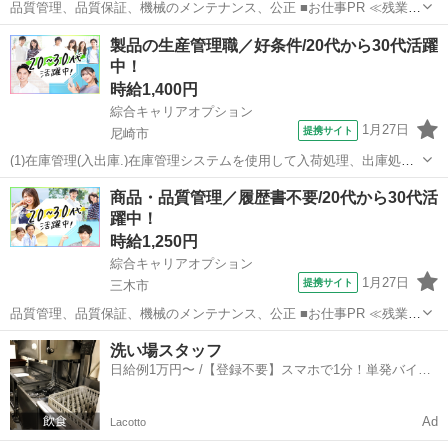
品質管理、品質保証、機械のメンテナンス、公正 ■お仕事PR ≪残業多
めでがっつり稼ぐ≫ 高収入を希望される方にオススメ。 残業は月20時
兵庫
三木市
生産管理
製品の生産管理職／好条件/20代から30代活躍
間以上あります♪ ≪動きやすい制服アリ≫ 制服があるので、 毎日の服
中！
装の悩み解消♪ ≪...
時給1,400円
綜合キャリアオプション
1月27日
提携サイト
尼崎市
(1)在庫管理(入出庫.)在庫管理システムを使用して入荷処理、出庫処理
など各物品の入出庫(2)在庫管理(整理整頓)棚の整理やバーコードの張
兵庫
尼崎市
生産管理
商品・品質管理／履歴書不要/20代から30代活
り替え(3)設置組立、在庫管理業務に余裕のある時に組立の応援作業 ■
躍中！
お仕事PR ≪残...
時給1,250円
綜合キャリアオプション
1月27日
提携サイト
三木市
品質管理、品質保証、機械のメンテナンス、公正 ■お仕事PR ≪残業で
稼げる≫ 高収入を希望される方にオススメ。 残業は月20時間以上あり
兵庫
三木市
生産管理
洗い場スタッフ
ます♪ ≪機能的な制服アリ≫ 制服があるので、 毎日の服装の悩み解消
日給例1万円〜 /【登録不要】スマホで1分！単発バイト
♪ ≪未経験の方も...
一括検索✨
Ad
Lacotto