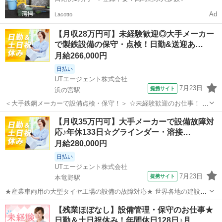
Ad
Lacotto
【月収28万円可】未経験歓迎◎大手メーカー
で製鉄設備の保守・点検！日勤&送迎あ…
月給266,000円
日払い
UTエージェント株式会社
7月23日
提携サイト
浜の宮駅
＜大手鉄鋼メーカーで設備点検・保守！＞ ☆未経験歓迎のお仕事！ 丁
寧な研修とフォローで安心のスタート♪ ＜具体的には…＞ ◆設備やク
兵庫
加古川市
浜の宮駅
生産管理
【月収35万円可】大手メーカーで設備故障対
レーンの点検 ・2～3名でのグループ作業 ・目視点検とハンマーを使っ
応♪年休133日☆グラインダー・溶接…
た確認 ◆設備のメン...
月給280,000円
日払い
UTエージェント株式会社
7月23日
提携サイト
本竜野駅
★産業車両用の大型タイヤ工場の設備の故障対応★ 世界各地の建設や
鉱山などで活躍する大型車両に使用されている「巨大なタイヤ」を製
兵庫
たつの市
本竜野駅
生産管理
【残業ほぼなし】設備管理・保守のお仕事★
造する工場です！ ＜具体的には…＞ ◆予備機器の補修・整備 ◆交換
日勤＆土日祝休み！年間休日128日♪月…
した部品（ポンプ等）を整備して...