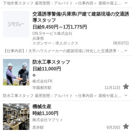
下地作業スタッフ 雇用形態：アルバイト ＜仕事内容＞ 屋根や屋上、
外壁、ベランダ、 窓サッシの周辺や水回りなどに 下地処理工事をおこ
兵庫
神戸市
学園都市駅
生産管理
スタッフ
交通誘導警備/兵庫県/戸建て建築現場の交通誘
なっていただきます。 ・塗り防水（塗膜防水） 塗料状のウレタンゴ
導スタッフ
ムを...
日給9,450円～1万1,775円
ON.Sサービス株式会社
兵庫県
スポンサー：求人ボックス
08月07日
【仕事内容】/ 大手ハウスメーカーの建築現場に特化した交通誘導・警
備スタッフの募集中 各地に現場あり、直行直帰のため、 お住まいや移
アルバイト・パート
防水工事スタッフ
動距離を考慮して 通いやすい現場を担当していただきます! (もちろん
日給11,000円
交通費は会社負担) < 道路警...
株式会社FK
学園都市駅
11月11日
防水工事スタッフ 雇用形態：アルバイト ＜仕事内容＞ 屋根や屋上、
外壁、ベランダ、 窓サッシの周辺や水回りなどに 防水処理工事をおこ
兵庫
神戸市
学園都市駅
生産管理
スタッフ
機械生産
なっていただきます。 ・塗り防水（塗膜防水） 塗料状のウレタンゴ
時給1,100円
ムを...
株式会社マプリィ
黒井駅
9月20日