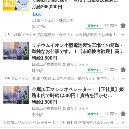
で製鉄設備の保守・点検！日勤&送迎あ…
月給266,000円
日払い
UTエージェント株式会社
7月23日
提携サイト
浜の宮駅
＜大手鉄鋼メーカーで設備点検・保守！＞ ☆未経験歓迎のお仕事！ 丁
寧な研修とフォローで安心のスタート♪ ＜具体的には…＞ ◆設備やク
兵庫
加古川市
浜の宮駅
生産管理
リチウムイオン小型電池製造工場での簡単・
レーンの点検 ・2～3名でのグループ作業 ・目視点検とハンマーを使っ
単純なお仕事です。！【未経験者歓迎】高…
た確認 ◆設備のメン...
時給1,500円
日総工産株式会社 姫路サテライト
7月22日
提携サイト
舞子駅
リチウムイオン小型電池製造工場での簡単・単純なお仕事です。！
【未経験者歓迎】高収入・高時給で単純・簡単『もくもく』作業！
兵庫
淡路市
舞子駅
生産管理
金属加工マシンオペレーター！【正社員】姫
Point1★新着のお仕事！高収入！月収33万円以上可！ Point2☆簡単・
路市内で時給1,500円！資格を活かせ…
単純！もくもく作業！！...
時給1,500円
日総工産株式会社 姫路サテライト
7月22日
提携サイト
平松駅
金属加工マシンオペレーター！【正社員】姫路市内で時給1,500円！資
格を活かせる！！ Point1★時給1500円！月収約30万円！ Point2☆メー