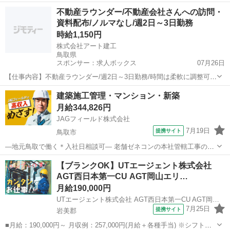
ット) ・高速道路の電気通信工事に関わる土木施工管理業務です。 ・
鳥取
米子市
大工
不動産ラウンダー/不動産会社さんへの訪問・
マイカー通勤OK ・宿舎ありで通勤負担を軽減します。 ・書類作成は
資料配布/ノルマなし/週2日～3日勤務
Excel・Wor...
時給1,150円
株式会社アート建工
鳥取県
スポンサー：求人ボックス
07月26日
【仕事内容】不動産ラウンダー/週2日～3日勤務/時間は柔軟に調整可能
社用車で担当エリアの不動産会社を訪問します。 地域の不動産会社へ
アルバイト・パート
建築施工管理・マンション・新築
定期的に訪問し、アート建工のことを知っていただくお仕事です。 人
月給344,826円
と話すことが好き、接することが好...
JAGフィールド株式会社
7月19日
提携サイト
鳥取市
—地元鳥取で働く＊入社日相談可— 老舗ゼネコンの本社管轄工事の施
工管理をお任せします。 現場は集合住宅の新築工事(10階)となりま
鳥取
鳥取市
大工
【ブランクOK】UTエージェント株式会社
す。 期間は19ヶ月になります。 (担当職種・業務内容) 管理業務 ・書
AGT西日本第一CU AGT岡山エリ…
類作成 ・図面チ...
月給190,000円
UTエージェント株式会社 AGT西日本第一CU AGT岡山エリア FD岩美CL 《JFNX1C》
7月25日
提携サイト
岩美郡
■月給：190,000円～ 月収例：257,000円(月給＋各種手当) ※シフト手