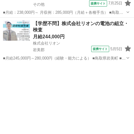
7月25日
提携サイト
その他
■月給：238,000円～ 月収例：285,000円（月給＋各種手当） ■鳥取県
西伯郡南部町 勤務詳細：西伯郡南部町 通勤方法：車/自転車/バイク 最
鳥取
その他
加工
【学歴不問】株式会社リオンの電池の組立・
寄り駅：米子駅から車16分 ※構内の無料駐車場利用OK ■正社員 ■入社
検査
日...
月給244,000円
株式会社リオン
5月5日
提携サイト
岩美郡
■月給245,000円～280,000円（経験・能力による） ■鳥取県岩美町 ■派
遣社員、職業紹介 ■入社日応相談、即日勤務OK、履歴書不要、Web面
鳥取
岩美郡
加工
接OK、友達と応募OK、職場見学OKまたは説明会あり、未経験歓迎、
経験者・...