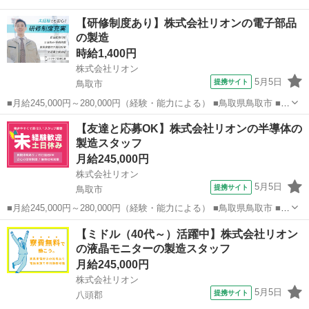
【研修制度あり】株式会社リオンの電子部品
の製造
時給1,400円
株式会社リオン
5月5日
提携サイト
鳥取市
■月給245,000円～280,000円（経験・能力による） ■鳥取県鳥取市 ■派
遣社員、職業紹介 ■入社日応相談、即日勤務OK、履歴書不要、Web面
鳥取
鳥取市
加工
【友達と応募OK】株式会社リオンの半導体の
接OK、友達と応募OK、職場見学OKまたは説明会あり、未経験歓迎、
製造スタッフ
経験者・...
月給245,000円
株式会社リオン
5月5日
提携サイト
鳥取市
■月給245,000円～280,000円（経験・能力による） ■鳥取県鳥取市 ■正
社員、職業紹介 ■入社日応相談、即日勤務OK、履歴書不要、Web面接
鳥取
鳥取市
加工
【ミドル（40代～）活躍中】株式会社リオン
OK、友達と応募OK、職場見学OKまたは説明会あり、未経験歓迎、経
の液晶モニターの製造スタッフ
験者・有...
月給245,000円
株式会社リオン
5月5日
提携サイト
八頭郡