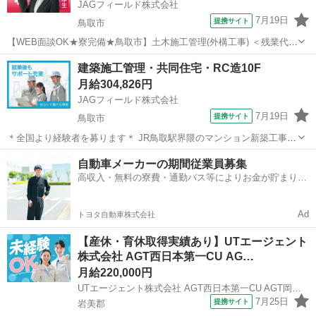
JAGフィールド株式会社
7月19日
提携サイト
鳥取市
【WEB面談OK★寮完備★鳥取市】土木施工管理(外構工事) ＜残業代
100 支給◎月収40万以上＞鳥取市内の工場新築工事における土木施工
鳥取
鳥取市
その他
建築施工管理・共同住宅・RC造10F
管理技術者の募集です。安全管理・品質管理・工程管理、図面業務
月給304,826円
(AutoCAD)、書類...
JAGフィールド株式会社
7月19日
提携サイト
鳥取市
＊全国より経験者を募ります＊ JR鳥取駅界隈のマンション新築工事を
担当いただきます。 ついては現場経験のある技術者を募集。 培ってき
鳥取
鳥取市
大工
自動車メーカーの期間従業員募集
たスキル・キャリアを活かせるチャンスですよ。 ［担当業務］建築施
高収入・無料の寮費・通勤バス等によりお金が貯まりや
工管理 ・品質管...
すい環境
Ad
トヨタ自動車株式会社
【産休・育休取得実績あり】UTエージェント
株式会社 AGT西日本第一CU AG…
月給220,000円
UTエージェント株式会社 AGT西日本第一CU AGT岡山エリア FD岩美CL 《JBEW1C》
7月25日
提携サイト
岩美郡