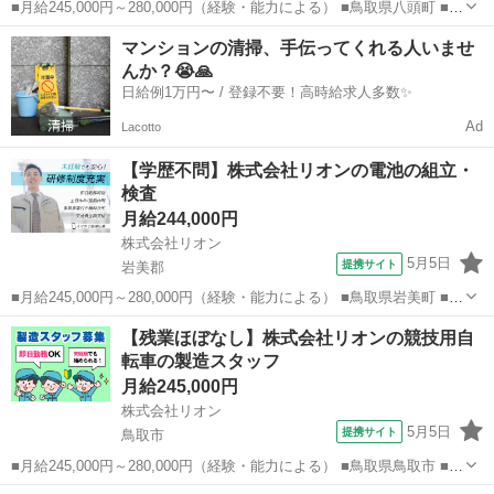
■月給245,000円～280,000円（経験・能力による） ■鳥取県八頭町 ■正
社員、職業紹介 ■入社日応相談、即日勤務OK、履歴書不要、Web面接
鳥取
八頭郡
加工
マンションの清掃、手伝ってくれる人いませ
OK、友達と応募OK、職場見学OKまたは説明会あり、未経験歓迎、経
んか？😭🙏
験者・有...
日給例1万円〜 / 登録不要！高時給求人多数✨
Ad
Lacotto
【学歴不問】株式会社リオンの電池の組立・
検査
月給244,000円
株式会社リオン
5月5日
提携サイト
岩美郡
■月給245,000円～280,000円（経験・能力による） ■鳥取県岩美町 ■派
遣社員、職業紹介 ■入社日応相談、即日勤務OK、履歴書不要、Web面
鳥取
岩美郡
加工
【残業ほぼなし】株式会社リオンの競技用自
接OK、友達と応募OK、職場見学OKまたは説明会あり、未経験歓迎、
転車の製造スタッフ
経験者・...
月給245,000円
株式会社リオン
5月5日
提携サイト
鳥取市
■月給245,000円～280,000円（経験・能力による） ■鳥取県鳥取市 ■正
社員、職業紹介 ■入社日応相談、即日勤務OK、履歴書不要、Web面接