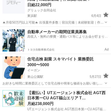
日給22,000円
グリュック合同会社
東浜駅
6月4日
🔥月収50万円以上可能🔥 出張案件多数｜宿泊完備｜未経験歓迎｜作業
員大募集！ お世話になっております。 追加募集案件のご案内です。 ■
鳥取
鳥取市
東浜駅
その他
人工
自動車メーカーの期間従業員募集
東京都江東区案件 ・募集人数：1名 ・期間：常駐 ■北海道松前町案...
高収入・無料の寮費・通勤バス等によりお金が貯まりや
すい環境
Ad
トヨタ自動車株式会社
住宅点検 副業 スキマバイト 業務委託
3000〜5000
イーガン
東山公園駅
5月27日
お好きな時間に業務委託として住宅点検や簡単な修繕をお願い致しま
す。 住宅点検は1件、約1時 各種修繕案件は約5〜30分 場所は鳥取市か
鳥取
米子市
東山公園駅
その他
業務委託
【週払い】UTエージェント株式会社 AGT西
ら出雲市まで山陰を幅広く有ります。 いきなりお任せする事は無く同
日本第一CU AGT福山エリア T…
行して内容を見てから判...
月給238,000円
UTエージェント株式会社 AGT西日本第一CU AGT福山エリア TV西伯CL 《JAMM1C》