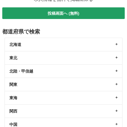
投稿画面へ (無料)
都道府県で検索
北海道
東北
北陸・甲信越
関東
東海
関西
中国