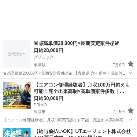
🚨💰高単価28,000円×長期安定案件💰🚨
日給28,000円
グリュック
東浜駅
7月6日
🚨💰高単価28,000円×長期安定案件💰🚨 【青森県 六ヶ所村｜電線管敷
設工事｜作業員募集】 📍勤務地 青森県六ヶ所村 📅 工期 2026年8月頃
鳥取
鳥取市
東浜駅
その他
個室
【エアコン修理経験者】月収100万円超えも
～長期予定 ※最低4ヶ月勤務できる方 ※長期勤務可能な方...
可能！完全出来高制×高単価案件多数｜…
日給50,000円
PRIMO
鳥取市
7月5日
【エアコン修理経験者】月収100万円超えも可能！完全出来高制×高単
価案件多数｜夏に向けて今が最高のスタート時期！ 【業務委託】エア
鳥取
鳥取市
建築
出来高制
【給与前払いOK】UTエージェント株式会社
コン修理・メンテナンススタッフ（有経験者） 仕事内容 一般家庭やオ