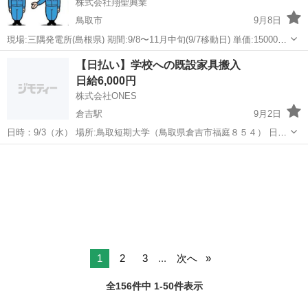
株式会社翔聖興業
鳥取市
9月8日
現場:三隅発電所(島根県) 期間:9/8〜11月中旬(9/7移動日) 単価:15000円
人数:1名 作業内容: 各バルブ、シリンダー点検・整備 交通費:実費精算
鳥取
鳥取市
その他
人工
【日払い】学校への既設家具搬入
移動人工:1工数 宿:レオパレス 食事代:な...
日給6,000円
株式会社ONES
倉吉駅
9月2日
日時：9/3（水） 場所:鳥取短期大学（鳥取県倉吉市福庭８５４） 日
給：日払い6,000円 時間：8:45〜11:45（早終わりの可能性あり） 重た
鳥取
倉吉市
倉吉駅
その他
い家具を運ぶので体力のある方お願いします。
1
2
3
...
次へ
全156件中 1-50件表示