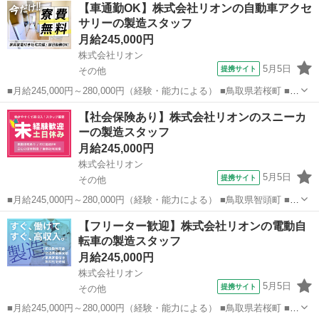
鳥取
鳥取市
加工
【車通勤OK】株式会社リオンの自動車アクセ
OK、友達と応募OK、職場見学OKまたは説明会あり、未経験歓迎、経
サリーの製造スタッフ
験者・有...
月給245,000円
株式会社リオン
5月5日
提携サイト
その他
■月給245,000円～280,000円（経験・能力による） ■鳥取県若桜町 ■正
社員、職業紹介 ■入社日応相談、即日勤務OK、履歴書不要、Web面接
鳥取
その他
加工
【社会保険あり】株式会社リオンのスニーカ
OK、友達と応募OK、職場見学OKまたは説明会あり、未経験歓迎、経
ーの製造スタッフ
験者・有...
月給245,000円
株式会社リオン
5月5日
提携サイト
その他
■月給245,000円～280,000円（経験・能力による） ■鳥取県智頭町 ■正
社員、職業紹介 ■入社日応相談、即日勤務OK、履歴書不要、Web面接
鳥取
その他
加工
【フリーター歓迎】株式会社リオンの電動自
OK、友達と応募OK、職場見学OKまたは説明会あり、未経験歓迎、経
転車の製造スタッフ
験者・有...
月給245,000円
株式会社リオン
5月5日
提携サイト
その他
■月給245,000円～280,000円（経験・能力による） ■鳥取県若桜町 ■正