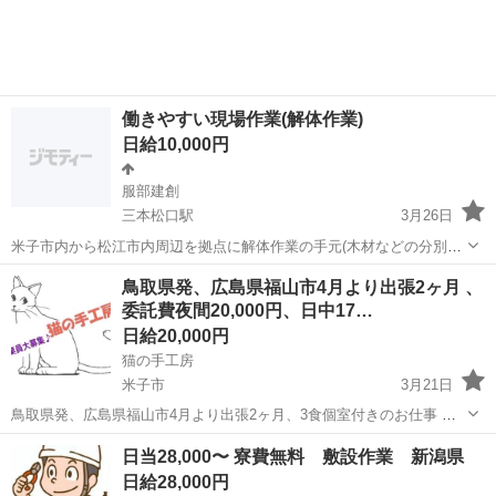
有りで給与ボーナス付き♪ ◇年中お仕事有り。経験者優遇します！
＊〜♪＊〜♪＊...
働きやすい現場作業(解体作業)
日給10,000円
服部建創
三本松口駅
3月26日
米子市内から松江市内周辺を拠点に解体作業の手元(木材などの分別や
仕分け作業や清掃)をメインに幅広く建設業を展開しています! 人間関
鳥取
米子市
三本松口駅
その他
給料
鳥取県発、広島県福山市4月より出張2ヶ月 、
係の悩みや苦手な作業内容など人それぞれ色々ありますので相談され
委託費夜間20,000円、日中17…
たらいつでも相談に乗り相談された...
日給20,000円
猫の手工房
米子市
3月21日
鳥取県発、広島県福山市4月より出張2ヶ月、3食個室付きのお仕事 委
託費夜間20,000円、日中17,000円、1日3食付きで宿舎個室！築炉改
鳥取
米子市
建築
無料
日当28,000〜 寮費無料 敷設作業 新潟県
修・メンテナンス・熱⾵炉 ⼯事の手元作業員募集。 3食、1人部屋付き
日給28,000円
で、現在手元...