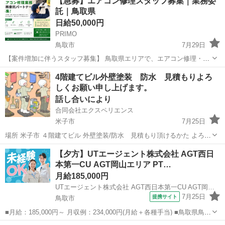
【急募】エアコン修理スタッフ募集｜業務委
託｜鳥取県
日給50,000円
PRIMO
鳥取市
7月29日
【案件増加に伴うスタッフ募集】 鳥取県エリアで、エアコン修理・メ
ンテナンスを担当していただける業務委託スタッフを募集していま
鳥取
鳥取市
建築
スタッフ
4階建てビル外壁塗装 防水 見積もりよろ
す。 【仕事内容】 一般家庭、オフィス、店舗などへ訪問し、エアコン
しくお願い申し上げます。
の状態を確認しま...
話し合いにより
合同会社エクスペリエンス
米子市
7月25日
場所 米子市 ４階建てビル 外壁塗装/防水 見積もり頂けるかた よろし
くお願い申し上げます。 詳しくは問い合わせください TEL 070-2185-
鳥取
米子市
その他
外壁塗装
【夕方】UTエージェント株式会社 AGT西日
4206 TEL 050-3577-4015
本第一CU AGT岡山エリア PT…
月給185,000円
UTエージェント株式会社 AGT西日本第一CU AGT岡山エリア PT南栄CL 《JNPM1C》
7月25日
提携サイト
鳥取市
■月給：185,000円～ 月収例：234,000円(月給＋各種手当) ■鳥取県鳥取
市 勤務詳細：鳥取市 通勤方法：車 最寄り駅：津ノ井駅から車4分 ※