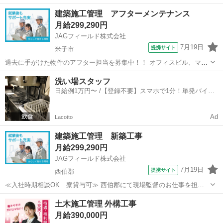
当（20,000円/月）含む ■鳥取県岩美郡岩美町 勤務詳細：岩美郡岩美町
鳥取
岩美郡
加工
建築施工管理 アフターメンテナンス
通勤方法：徒歩/車/自転車 最寄り駅：岩美駅から車5分 ※構内の（...
月給299,290円
JAGフィールド株式会社
7月19日
提携サイト
米子市
過去に手がけた物件のアフター担当を募集中！！ オフィスビル、マン
ション、商業施設 ◆工程管理・品質管理・安全管理 ◆定期点検
鳥取
米子市
大工
洗い場スタッフ
◆顧客ヒアリング ◆見積書の作成 ◆営繕・小修繕の手配 ◆
日給例1万円〜 /【登録不要】スマホで1分！単発バイト
施工図修正 Aut...
一括検索✨
Ad
Lacotto
建築施工管理 新築工事
月給299,290円
JAGフィールド株式会社
7月19日
提携サイト
西伯郡
≪入社時期相談OK 寮貸与可≫ 西伯郡にて現場監督のお仕事を担当
頂きます。 対象は米子自動車道にかかる土木工事です。 【担当業
鳥取
西伯郡
大工
土木施工管理 外構工事
務】 土木施工管理 工程管理・品質管理・安全管理 測量管理 写
月給390,000円
真管理 報告書作...