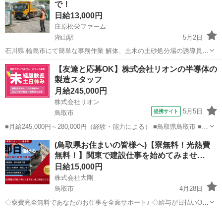
で！
験者・有...
日給13,000円
庄原松栄ファーム
湖山駅
5月2日
石川県 輪島市にて簡単な事務作業 解体、土木の土砂処分場の誘導員
処分場内には事務、オペレーターなど多くて4人 少人数でのお仕事で
鳥取
鳥取市
湖山駅
建築
業務委託契約
【友達と応募OK】株式会社リオンの半導体の
す❗️ 搬入してきたトラックを誘導して伝票を確認するお仕事です 10月
製造スタッフ
末までの短期 月曜...
月給245,000円
株式会社リオン
5月5日
提携サイト
鳥取市
■月給245,000円～280,000円（経験・能力による） ■鳥取県鳥取市 ■正
社員、職業紹介 ■入社日応相談、即日勤務OK、履歴書不要、Web面接
鳥取
鳥取市
加工
(鳥取県お住まいの皆様へ)【寮無料！光熱費
OK、友達と応募OK、職場見学OKまたは説明会あり、未経験歓迎、経
無料！】関東で建設仕事を始めてみませ…
験者・有...
日給15,000円
株式会社大剛
鳥取市
4月28日
◇寮費完全無料であなたのお仕事を全面サポート♪ ◇給与が日払いOK!
週払いOK!ご希望のお支払いサイクルでお渡しいたします！ ◇皆勤賞
鳥取
鳥取市
建築
無料