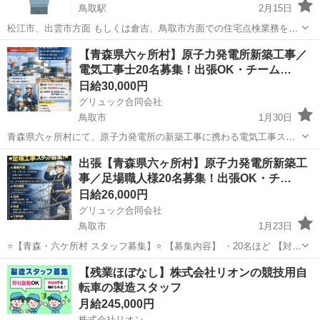
鳥取駅
2月15日
松江市、出雲市方面 もしくは倉吉、鳥取市方面での住宅点検業務をお
願致します。 難しい作業は有りませんが住宅関係の仕事経験者かDIY
鳥取
米子市
鳥取駅
その他
1件
【青森県六ヶ所村】原子力発電所新築工事／
が好きな方ならどなたでも大丈夫です。 ご自身の車で回って頂く事に
電気工事士20名募集！出張OK・チーム…
なります。派手では無い車なら...
日給30,000円
グリュック合同会社
鳥取市
1月30日
青森県六ヶ所村にて、原子力発電所の新築工事に携わる電気工事スタ
ッフ・協力会社様を募集しております。 長期案件（約２年）となり、
鳥取
鳥取市
建築
電気工事士
出張【青森県六ヶ所村】原子力発電所新築工
安定して稼働いただける環境です。 チームでの応募も大歓迎です！ ⚠️
事／足場職人様20名募集！出張OK・チ…
今回未経験者は募集し...
日給26,000円
グリュック合同会社
鳥取市
1月23日
⭐️【青森・六ケ所村 スタッフ募集】⭐️ 【募集内容】 ・20名ほど 【対応
期間】 ～2027年3月まで（延長の可能性あり） 【単価】 ～26,000円／
鳥取
鳥取市
その他
足場
【残業ほぼなし】株式会社リオンの競技用自
日（経験に応じて要相談） ＋ 六ケ所村までの...
転車の製造スタッフ
月給245,000円
株式会社リオン