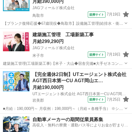
月給390,000円
JAGフィールド株式会社
7月19日
提携サイト
鳥取市
【ブランク復帰応援◆67歳現役◆鳥取市】設備施工管理(給排水・衛生
工事) ／U 派遣社員 ◇各種社会保険完備 ※労災保険・雇用保険・健
鳥取
鳥取市
その他
建築施工管理 工場新築工事
康保険・厚生年金等 ◇正社員登用制度 ◇給与仮払い制度 ◇資格取得
月給299,290円
支援...
JAGフィールド株式会社
7月19日
提携サイト
米子市
建築施工管理(工場新築工事)【米子・大山◆宿舎完備■大手ゼネコン】
【米子市■工場新築工事■建築施工管理】5名体制で箱モノ建築(S造3階)
鳥取
米子市
その他
【完全週休2日制】UTエージェント株式会社
をマネジメントします！【担当業務】 ◇工程管理・品質管理・安全
AGT西日本第一CU AGT岡山エ…
管理 ◇写真管理 ...
月給190,000円
UTエージェント株式会社 AGT西日本第一CU AGT岡山エリア FD岩美CL 《JAMR1C》
7月25日
提携サイト
岩美郡
■月給：190,000円～ 月収例：198,000円～（月給＋各種手当） ※シフ
ト手当(30,000円/月)含む ※基本残業なし ■鳥取県岩美郡岩美町 勤務詳
鳥取
岩美郡
加工
自動車メーカーの期間従業員募集
細：岩美郡岩美町 通勤方法：車 最寄り駅：岩美駅から車5分 ※構内...
高収入・無料の寮費・通勤バス等によりお金が貯まりや
すい環境