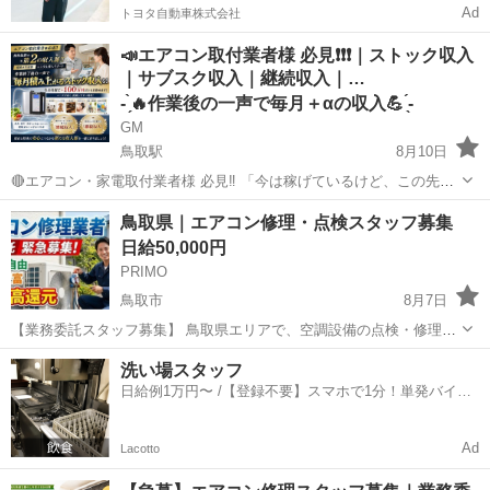
Ad
トヨタ自動車株式会社
📣エアコン取付業者様 必見❗️❗️❗️｜ストック収入
｜サブスク収入｜継続収入｜…
- ̗̀🔥作業後の一声で毎月＋αの収入💪 ̖́-
GM
鳥取駅
8月10日
🔴エアコン・家電取付業者様 必見‼️ 「今は稼げているけど、この先も
同じように働けるだろうか…」 「本業以外にも、将来につながる収入
鳥取
鳥取市
鳥取駅
その他
サブスク
鳥取県｜エアコン修理・点検スタッフ募集
源を作りたい」 そんな方におすすめの **「電解水生成器レンタル
日給50,000円
導入サポート」**で...
PRIMO
鳥取市
8月7日
【業務委託スタッフ募集】 鳥取県エリアで、空調設備の点検・修理を
担当してくださる経験者を募集しています。 【仕事内容】 お客様から
鳥取
鳥取市
建築
スタッフ
洗い場スタッフ
状況を伺い、室内機・室外機、電源、配線、冷媒ガス、排水部分など
日給例1万円〜 /【登録不要】スマホで1分！単発バイト
を確認して必要な修...
一括検索✨
Ad
Lacotto