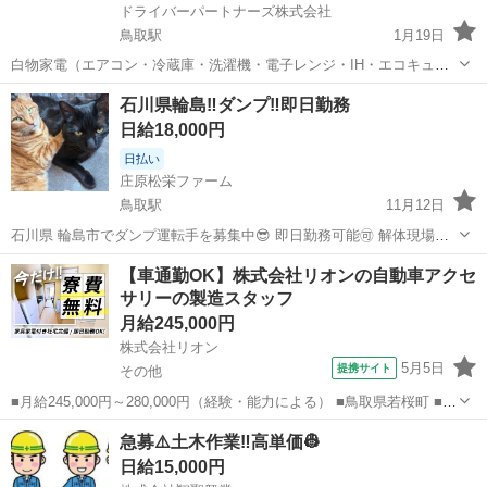
ドライバーパートナーズ株式会社
鳥取駅
1月19日
白物家電（エアコン・冷蔵庫・洗濯機・電子レンジ・IH・エコキュー
ト等）の修理業務です。 支給されるiPadで案件確認・部品発注を行
鳥取
鳥取市
鳥取駅
その他
エコキュート
石川県輪島‼️ダンプ‼️即日勤務
い、お客様宅で修理を行います。 1日1〜5件を担当、部品調達後は直
日給18,000円
行直帰も可能です。 【勤務...
日払い
庄原松栄ファーム
鳥取駅
11月12日
石川県 輪島市でダンプ運転手を募集中😎 即日勤務可能🉑 解体現場で
2t、4tダンプ運転手 ⚠️ダンプ運転手は手元作業も含む為、体力必要で
鳥取
鳥取市
鳥取駅
建築
手元
【車通勤OK】株式会社リオンの自動車アクセ
す💪 日当15,000−18,000円 宿舎:プレハブ1人部屋or一軒家1部屋2...
サリーの製造スタッフ
月給245,000円
株式会社リオン
5月5日
提携サイト
その他
■月給245,000円～280,000円（経験・能力による） ■鳥取県若桜町 ■正
社員、職業紹介 ■入社日応相談、即日勤務OK、履歴書不要、Web面接
鳥取
その他
加工
急募⚠️土木作業‼️高単価👷
OK、友達と応募OK、職場見学OKまたは説明会あり、未経験歓迎、経
日給15,000円
験者・有...