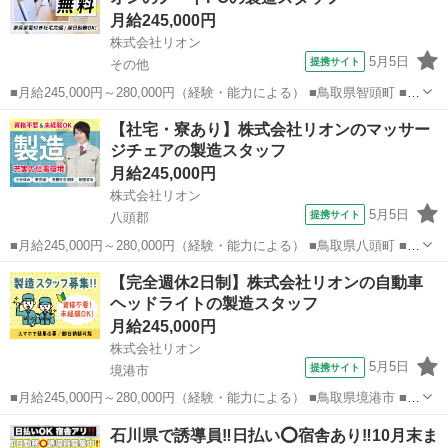
月給245,000円
株式会社リオン
5月5日
提携サイト
その他
■月給245,000円～280,000円（経験・能力による） ■鳥取県智頭町 ■正
社員、職業紹介 ■入社日応相談、即日勤務OK、履歴書不要、Web面接
鳥取
その他
加工
【社宅・寮あり】株式会社リオンのマッサー
OK、友達と応募OK、職場見学OKまたは説明会あり、未経験歓迎、経
ジチェアの製造スタッフ
験者・有...
月給245,000円
株式会社リオン
5月5日
提携サイト
八頭郡
■月給245,000円～280,000円（経験・能力による） ■鳥取県八頭町 ■正
社員、職業紹介 ■入社日応相談、即日勤務OK、履歴書不要、Web面接
鳥取
八頭郡
加工
【完全週休2日制】株式会社リオンの自動車
OK、友達と応募OK、職場見学OKまたは説明会あり、未経験歓迎、経
ヘッドライトの製造スタッフ
験者・有...
月給245,000円
株式会社リオン
5月5日
提携サイト
境港市
■月給245,000円～280,000円（経験・能力による） ■鳥取県境港市 ■正
社員、職業紹介 ■入社日応相談、即日勤務OK、履歴書不要、Web面接
鳥取
境港市
加工
石川県で誘導員‼️日払い⭕️宿舎あり‼️10月末ま
OK、友達と応募OK、職場見学OKまたは説明会あり、未経験歓迎、経