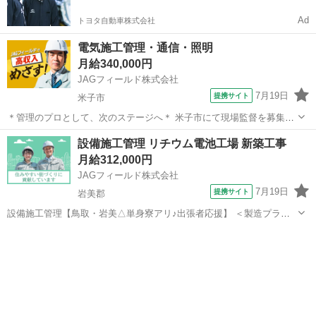
Ad
トヨタ自動車株式会社
電気施工管理・通信・照明
月給340,000円
JAGフィールド株式会社
7月19日
提携サイト
米子市
＊管理のプロとして、次のステージへ＊ 米子市にて現場監督を募集！
「品質・安全・工程をしっかり管理し、現場全体をスムーズに進めた
鳥取
米子市
その他
設備施工管理 リチウム電池工場 新築工事
い」 そんな方にぴったりの環境です。あなたがこれまで培った経験は
月給312,000円
しっかり評価致します！ ...
JAGフィールド株式会社
7月19日
提携サイト
岩美郡
設備施工管理【鳥取・岩美△単身寮アリ♪出張者応援】 ＜製造プラン
ト◎機械設備更新工事◎リモートOK＞電池メーカー工場の新築工事に
鳥取
岩美郡
その他
付帯する設備施工管理です。建屋の空調・衛生・給排水分野をご担当
頂きます。4名体制の3～4番プ...