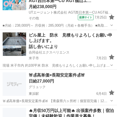
AGT西日本第一CU AGT福山エ…
フィス、店舗におけるエア...
月給238,000円
UTエージェント株式会社 AGT西日本第一CU AGT福山エリア TV西伯CL 《JAMM2C》
7月25日
提携サイト
その他
■月給：238,000円～ 月収例：285,000円（月給＋各種手当） ■鳥取県
西伯郡南部町 勤務詳細：西伯郡南部町 通勤方法：車/自転車/バイク 最
鳥取
その他
加工
ビル屋上 防水 見積もりよろしくお願い申
寄り駅：米子駅から車16分 ※構内の駐車場無料利用OK ■正社員 ■入社
し上げます。
日...
話し合いにより
合同会社エクスペリエンス
米子市
7月2日
現場 米子市内 約100平米 防水 見積もりよろしくお願い申し上げま
す。 詳しくは問い合わせください TEL 070-2185-4206 TEL 050-3577-
鳥取
米子市
その他
🚨💰高単価×長期安定案件💰🚨
4015
日給27,000円
グリュック
東浜駅
6月4日
🚨💰高単価×長期安定案件💰🚨 【青森県六ヶ所村｜個室宿完備｜12名
募集】 🔥職人単価27,000円！！ 🔥手元作業員24,000円！！ 🏠個室宿
鳥取
鳥取市
東浜駅
その他
個室
🔥月収50万円以上可能🔥 出張案件多数｜宿泊
舎完備（宿代無料） 🚗交通費・高速代支給 📅2027年3月頃...
完備｜未経験歓迎｜作業員大募集！