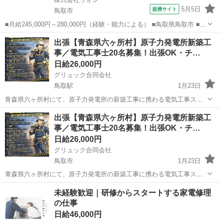
5月5日
提携サイト
鳥取市
■月給245,000円～280,000円（経験・能力による） ■鳥取県鳥取市 ■正
社員、職業紹介 ■入社日応相談、即日勤務OK、履歴書不要、Web面接
鳥取
鳥取市
加工
出張【青森県六ヶ所村】原子力発電所新築工
OK、友達と応募OK、職場見学OKまたは説明会あり、未経験歓迎、経
事／電気工事士20名募集！出張OK・チ…
験者・有...
日給26,000円
グリュック合同会社
鳥取駅
1月23日
青森県六ヶ所村にて、原子力発電所の新築工事に携わる電気工事スタ
ッフ・協力会社様を募集しております。 長期案件（約2年）となり、
鳥取
鳥取市
鳥取駅
その他
電気工事士
出張【青森県六ヶ所村】原子力発電所新築工
安定して稼働いただける環境です。 チームでの応募も大歓迎です！ ⚠️
事／電気工事士20名募集！出張OK・チ…
今回未経験者は募集し...
日給26,000円
グリュック合同会社
鳥取市
1月23日
青森県六ヶ所村にて、原子力発電所の新築工事に携わる電気工事スタ
ッフ・協力会社様を募集しております。 長期案件（約2年）となり、
鳥取
鳥取市
その他
電気工事士
未経験歓迎｜研修からスタートする家電修理
安定して稼働いただける環境です。 チームでの応募も大歓迎です！ ⚠️
の仕事
今回未経験者は募集し...
日給46,000円