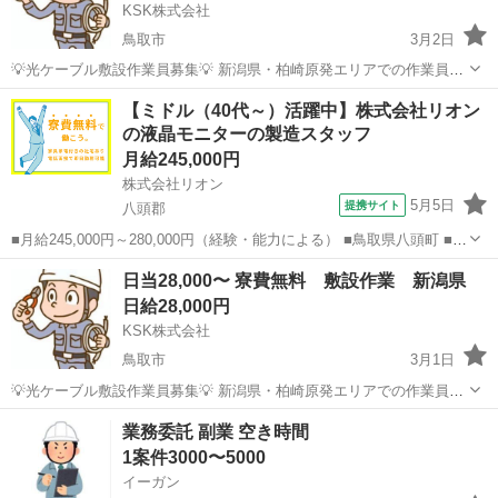
KSK株式会社
鳥取市
3月2日
💡光ケーブル敷設作業員募集💡 新潟県・柏崎原発エリアでの作業員を
募集しています！ 高日給・寮費無料で安心して働ける環境です。
鳥取
鳥取市
その他
無料
【ミドル（40代～）活躍中】株式会社リオン
⸻ 📌 作業内容 • 光ケーブルの敷設作業 📍 勤務地 • 新潟県 柏崎原
の液晶モニターの製造スタッフ
発エリア ...
月給245,000円
株式会社リオン
5月5日
提携サイト
八頭郡
■月給245,000円～280,000円（経験・能力による） ■鳥取県八頭町 ■正
社員、職業紹介 ■入社日応相談、即日勤務OK、履歴書不要、Web面接
鳥取
八頭郡
加工
日当28,000〜 寮費無料 敷設作業 新潟県
OK、友達と応募OK、職場見学OKまたは説明会あり、未経験歓迎、経
日給28,000円
験者・有...
KSK株式会社
鳥取市
3月1日
💡光ケーブル敷設作業員募集💡 新潟県・柏崎原発エリアでの作業員を
募集しています！ 高日給・寮費無料で安心して働ける環境です。
鳥取
鳥取市
その他
無料
業務委託 副業 空き時間
⸻ 📌 作業内容 • 光ケーブルの敷設作業 📍 勤務地 • 新潟県 柏崎原
1案件3000〜5000
発エリア ...
イーガン