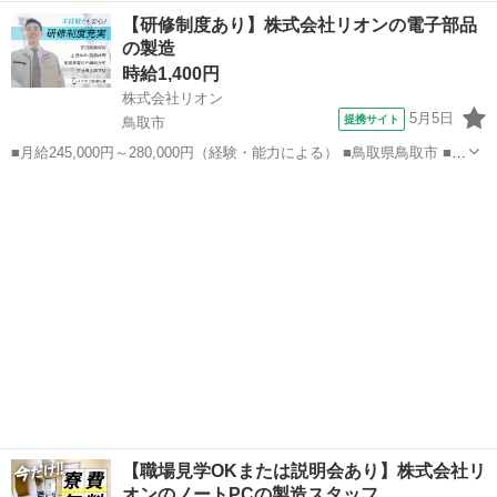
社員、職業紹介 ■入社日応相談、即日勤務OK、履歴書不要、Web面接
鳥取
その他
加工
【研修制度あり】株式会社リオンの電子部品
OK、友達と応募OK、職場見学OKまたは説明会あり、未経験歓迎、経
の製造
験者・有...
時給1,400円
株式会社リオン
5月5日
提携サイト
鳥取市
■月給245,000円～280,000円（経験・能力による） ■鳥取県鳥取市 ■派
遣社員、職業紹介 ■入社日応相談、即日勤務OK、履歴書不要、Web面
鳥取
鳥取市
加工
接OK、友達と応募OK、職場見学OKまたは説明会あり、未経験歓迎、
経験者・...
【職場見学OKまたは説明会あり】株式会社リ
オンのノートPCの製造スタッフ