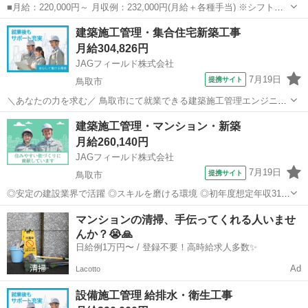
■月給：220,000円～ 月収例：232,000円(月給＋各種手当) ※シフト手
当一律50,000円/月を含む ■鳥取県岩美郡岩美町 勤務詳細：岩美郡岩美
鳥取
岩美郡
加工
建築施工管理・集合住宅新築工事
町 通勤方法：徒歩/車/自転車 最寄り駅：岩美駅から徒歩24分・車5...
月給304,826円
JAGフィールド株式会社
7月19日
提携サイト
鳥取市
＼あなたの力を求む／ 鳥取市にて就業できる建築施工管理エンジニア
の募集です。 【プロジェクト名】 マンション新築工事(RC造10階建て)
鳥取
鳥取市
大工
建築施工管理・マンション・新築
【担当業務】 建築施工管理 現場管理(安全・品質・工程) 写真管理
月給260,140円
書類作...
JAGフィールド株式会社
7月19日
提携サイト
鳥取市
◎安定の建設業界で活躍 ◎スキルを磨ける環境 ◎初年度想定年収310
万以上 安定した未来を築きたいあなたへ・・・ 施工管理の経験を活
鳥取
鳥取市
大工
マンションの清掃、手伝ってくれる人いませ
かしてもっと収入を得たい。 でも、今後も建設業界で働くべきか、別
んか？😭🙏
の業界に転職するか…...
日給例1万円〜 / 登録不要！高時給求人多数✨
Ad
Lacotto
設備施工管理 給排水・衛生工事