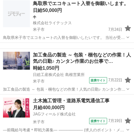
鳥取
鳥取市
加工
鳥取県でエコキュート入替を御願いします。
構内の（無料）駐車場利用OK ※バイク通勤不可 ■正社員 ■入社日応相
日給50,000円
談...
株式会社ライテックス
米子市
7月24日
鳥取県米子市でエコキュートの入替を御願いしたいです。 当社が受注
してきますので現場調査、施工を御願いしたいです。 施工出来高によ
鳥取
米子市
建築
エコキュート
り日給もしくは月給としてお支払いします。 一度お会いして詳しいこ
加工食品の製造 ～ 包装・梱包などの作業！人
とは打ち合わせさせて頂ければと思...
気の日勤♪ カンタン作業のお仕事で…
時給1,050円
日総工産株式会社 島根営業所
7月22日
提携サイト
米子市
加工食品の製造 ～ 包装・梱包などの作業！人気の日勤♪ カンタン作業
のお仕事です♪ 未経験者大歓迎♪ Point1★米子市でのお仕事です☆ミ
鳥取
米子市
生産管理
土木施工管理・道路系電気通信工事
Point2☆男女共に活躍中♪ アットホームな派遣職場です♪ Point3★人
月給400,000円
気...
JAGフィールド株式会社
7月19日
提携サイト
米子市
—前職給与考慮＊即戦力募集— ───────── (求人のポイント・メリ