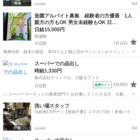
Ad
Lacotto
造園アルバイト募集 経験者の方優遇 1人
親方の方もOK 男女未経験もOK 日…
日給15,000円
西浦唯
川辺郡
7月14日
業務内容…植木の剪定、草刈りなど個人宅やマンションがメイン！ 朝
7時くらいに阪急池田駅待ち合わせ 作業時間基本 8時30分〜17時 車
兵庫
川辺郡
建築
一人親方
スーパーでの品出し
の免許無くても大丈夫です。 日払いok 未経験の方10000円〜 経験者の
時給1,330円
方11...
株式会社ディンプル 大阪オフィス
3月28日
提携サイト
川辺郡
／ スーパーマーケットの青果部門で お仕事してくださる方、大募
集.・* ＼ 青果コーナーでのパック詰め・品出しなどをお任せします。
兵庫
川辺郡
その他
洗い場スタッフ
野菜や果物をサイズごとにカットして ラップにくるんだり、品出し、
日給例1万円〜 /【登録不要】スマホで1分！単発バイト
その他、商品管理...
一括検索✨
Ad
Lacotto