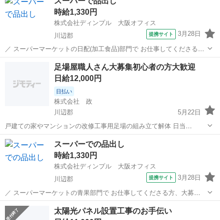
スーパーで品出し
時給1,330円
株式会社ディンプル 大阪オフィス
3月28日
提携サイト
川辺郡
／ スーパーマーケットの日配(加工食品)部門で お仕事してくださる
方、大募集.・* ＼ ＜具体的な仕事内容＞ ・商品整理 ・品出し ・在庫
兵庫
川辺郡
その他
足場屋職人さん大募集初心者の方大歓迎
管理、発注 など 牛乳や食パンやチーズなど 毎日ふれる食品を取り扱
日給12,000円
う部門での...
日払い
株式会社 政
川辺郡
5月22日
戸建ての家やマンションの改修工事用足場の組み立て解体 日当
12000〜18000円 日払い可能 担当大関まで連絡ください。
兵庫
川辺郡
鳶職
足場
スーパーでの品出し
09066739321
時給1,330円
株式会社ディンプル 大阪オフィス
3月28日
提携サイト
川辺郡
／ スーパーマーケットの青果部門で お仕事してくださる方、大募
集.・* ＼ 青果コーナーでのパック詰め・品出しなどをお任せします。
兵庫
川辺郡
その他
太陽光パネル設置工事のお手伝い
野菜や果物をサイズごとにカットして ラップにくるんだり、品出し、