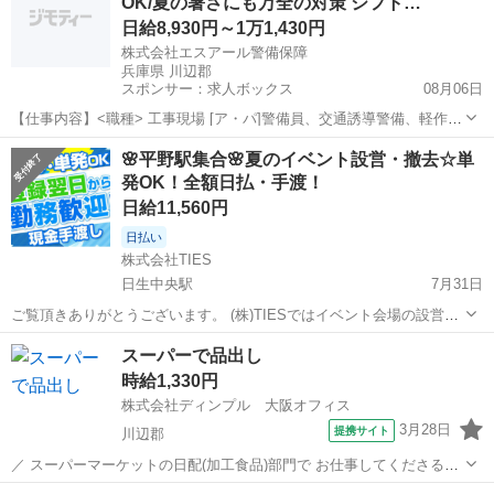
OK/夏の暑さにも万全の対策 シフト…
日給8,930円～1万1,430円
株式会社エスアール警備保障
兵庫県 川辺郡
スポンサー：求人ボックス
08月06日
【仕事内容】<職種> 工事現場 [ア・パ]警備員、交通誘導警備、軽作
業・物流その他 <雇用形態> アルバイト・パート <給与> [ア・パ]日給
アルバイト・パート
🌸平野駅集合🌸夏のイベント設営・撤去☆単
8,930円～11,430円 交通費:全額支給 交通手段はなんでもOK 車・原付
発OK！全額日払・手渡！
で出勤さ...
日給11,560円
日払い
株式会社TIES
日生中央駅
7月31日
ご覧頂きありがとうございます。 (株)TIESではイベント会場の設営、
撤去や家具(什器)の搬入出、施工作業をメインにお仕事をしています。
兵庫
川辺郡
日生中央駅
建築
TIES
スーパーで品出し
今回はお盆前＆お盆中に勤務できるよーって方を募集中！ 7月、8月...
時給1,330円
株式会社ディンプル 大阪オフィス
3月28日
提携サイト
川辺郡
／ スーパーマーケットの日配(加工食品)部門で お仕事してくださる
方、大募集.・* ＼ ＜具体的な仕事内容＞ ・商品整理 ・品出し ・在庫
兵庫
川辺郡
その他