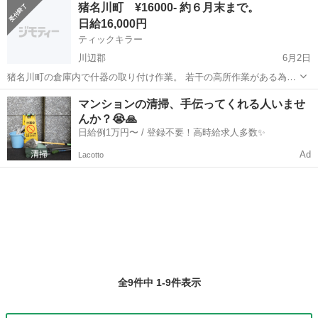
猪名川町 ¥16000- 約６月末まで。
管理、発注 など 牛乳や食パンやチーズなど 毎日ふれる食品を取り扱
日給16,000円
う部門での...
ティックキラー
川辺郡
6月2日
猪名川町の倉庫内で什器の取り付け作業。 若干の高所作業がある為、
未成年と６０歳以上は外してもらいます。 現場までは通い。ガソリン
兵庫
川辺郡
その他
猪名川町
マンションの清掃、手伝ってくれる人いませ
代は領収書と交換です。 本日中に名簿の出せる方のみ２名を募集し、
んか？😭🙏
作業は明日から始まります。 ...
日給例1万円〜 / 登録不要！高時給求人多数✨
Ad
Lacotto
全9件中 1-9件表示