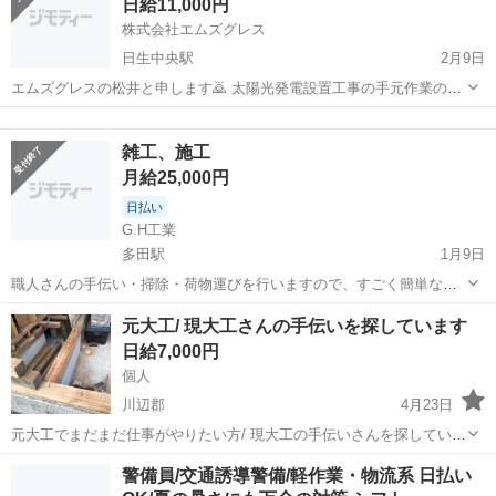
日給11,000円
その他、商品管理...
株式会社エムズグレス
日生中央駅
2月9日
エムズグレスの松井と申します🙇 太陽光発電設置工事の手元作業の人
員を募集致します。 真剣にお仕事を探されてる方大歓迎✨ お友達同士
兵庫
川辺郡
日生中央駅
建築
太陽光パネル
でのご応募大歓迎✨ 🔸仕事内容🔸 材料運搬 軽作業 組み立て補助 掃除
雑工、施工
全般に指導者が...
月給25,000円
日払い
G.H工業
多田駅
1月9日
職人さんの手伝い・掃除・荷物運びを行いますので、すごく簡単な作
業のため初心者でも安心して働けます。 相談により日払い・週払いも
兵庫
川辺郡
多田駅
その他
荷物
元大工/ 現大工さんの手伝いを探しています
OK
日給7,000円
個人
川辺郡
4月23日
元大工でまだまだ仕事がやりたい方/ 現大工の手伝いさんを探していま
す 兵庫県川辺郡猪名川町で投稿者と一緒に大工工事を手伝ってもらう
兵庫
川辺郡
大工
猪名川町
警備員/交通誘導警備/軽作業・物流系 日払い
のが仕事になります <<日給7000円>> ご応募お待ちしております