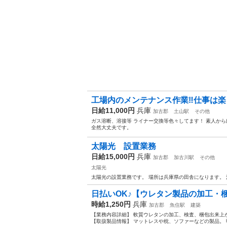
工場内のメンテナンス作業‼️仕事は楽
日給11,000円
兵庫
加古郡
土山駅
その他
ガス溶断、溶接等 ライナー交換等色々してます！ 素人から
全然大丈夫です。
太陽光 設置業務
日給15,000円
兵庫
加古郡
加古川駅
その他
太陽光
太陽光の設置業務です。 場所は兵庫県の田舎になります。
日払いOK♪【ウレタン製品の加工・梱
時給1,250円
兵庫
加古郡
魚住駅
建築
【業務内容詳細】 軟質ウレタンの加工、検査、梱包出来上
【取扱製品情報】 マットレスや枕、ソファーなどの製品。 