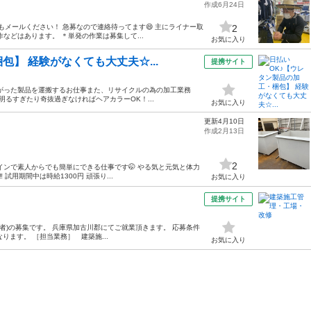
作成6月24日
誰でもメールください！ 急募なので連絡待ってます😄 主にライナー取
2
などはあります。 ＊単発の作業は募集して...
お気に入り
包】 経験がなくても大丈夫☆...
提携サイト
がった製品を運搬するお仕事また、リサイクルの為の加工業務
明るすぎたり奇抜過ぎなければヘアカラーOK！...
お気に入り
更新4月10日
作成2月13日
2
インで素人からでも簡単にできる仕事です🤭 やる気と元気と体力
️ 試用期間中は時給1300円 頑張り...
お気に入り
提携サイト
験者)の募集です。 兵庫県加古川郡にてご就業頂きます。 応募条件
ります。 ［担当業務］ 建築施...
お気に入り