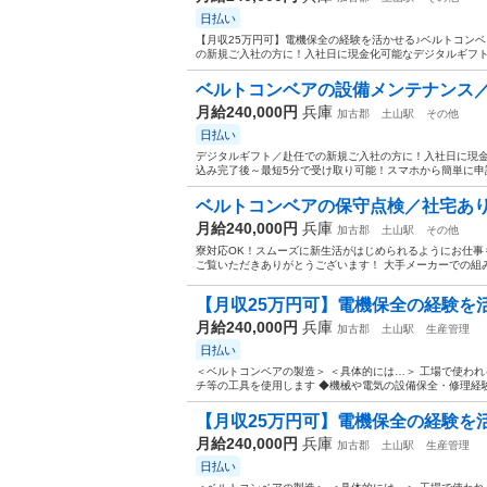
日払い
【月収25万円可】電機保全の経験を活かせる♪ベルトコンベ
の新規ご入社の方に！入社日に現金化可能なデジタルギフトで2
ベルトコンベアの設備メンテナンス／
月給240,000円
兵庫
加古郡
土山駅
その他
日払い
デジタルギフト／赴任での新規ご入社の方に！入社日に現金
込み完了後～最短5分で受け取り可能！スマホから簡単に申請い
ベルトコンベアの保守点検／社宅あ
月給240,000円
兵庫
加古郡
土山駅
その他
寮対応OK！スムーズに新生活がはじめられるようにお仕事
ご覧いただきありがとうございます！ 大手メーカーでの組み
【月収25万円可】電機保全の経験を活
月給240,000円
兵庫
加古郡
土山駅
生産管理
日払い
＜ベルトコンベアの製造＞ ＜具体的には…＞ 工場で使わ
チ等の工具を使用します ◆機械や電気の設備保全・修理経験が
【月収25万円可】電機保全の経験を活
月給240,000円
兵庫
加古郡
土山駅
生産管理
日払い