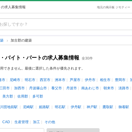
トの求人募集情報
地元の掲示板 ジモティー
建築
加古郡の建築
ト・バイト・パートの求人募集情報
全30件
用できません。最後に選択した条件が優先されます。
路市
尼崎市
明石市
西宮市
洲本市
芦屋市
伊丹市
相生市
豊岡市
三田市
加西市
丹波篠山市
養父市
丹波市
南あわじ市
朝来市
淡路市
美方郡
佐用郡
多可郡
川団地前駅
尼崎駅
姫路駅
明石駅
伊丹駅
神戸駅
鷹取駅
御着駅
CAD
生産管理
加工
その他