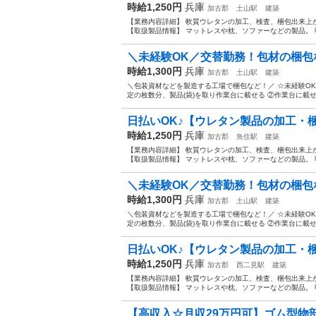
時給1,250円
兵庫
加古郡
土山駅
建築
【業務内容詳細】 軟質ウレタンの加工、検査、梱包出来上
【取扱製品情報】 マットレスや枕、ソファーなどの製品。 
＼未経験OK／交替勤務！包材の梱包な
時給1,300円
兵庫
加古郡
土山駅
建築
＼包装資材などを製造する工場で梱包など！／ ☆未経験OK
定の枚数分、製品(袋)を取り作業台に載せる ②作業台に載せた
日払いOK♪【ウレタン製品の加工・梱
時給1,250円
兵庫
加古郡
魚住駅
建築
【業務内容詳細】 軟質ウレタンの加工、検査、梱包出来上
【取扱製品情報】 マットレスや枕、ソファーなどの製品。 
＼未経験OK／交替勤務！包材の梱包な
時給1,300円
兵庫
加古郡
土山駅
建築
＼包装資材などを製造する工場で梱包など！／ ☆未経験OK
定の枚数分、製品(袋)を取り作業台に載せる ②作業台に載せた
日払いOK♪【ウレタン製品の加工・梱
時給1,250円
兵庫
加古郡
西二見駅
建築
【業務内容詳細】 軟質ウレタンの加工、検査、梱包出来上
【取扱製品情報】 マットレスや枕、ソファーなどの製品。 
【高収入☆月収29万円可】ゴム型物部