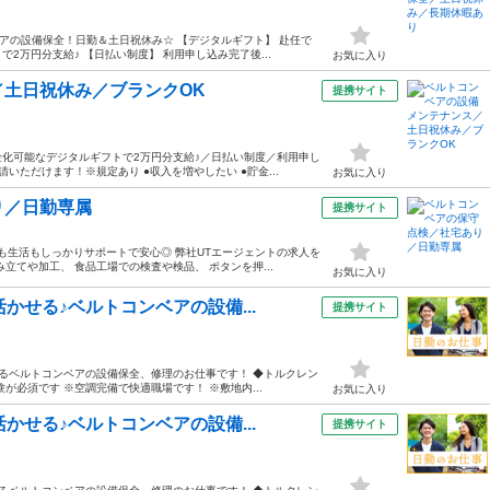
アの設備保全！日勤＆土日祝休み☆ 【デジタルギフト】 赴任で
万円分支給♪ 【日払い制度】 利用申し込み完了後...
お気に入り
土日祝休み／ブランクOK
提携サイト
化可能なデジタルギフトで2万円分支給♪／日払い制度／利用申し
ただけます！※規定あり ●収入を増やしたい ●貯金...
お気に入り
り／日勤専属
提携サイト
も生活もしっかりサポートで安心◎ 弊社UTエージェントの求人を
立てや加工、 食品工場での検査や検品、 ボタンを押...
お気に入り
かせる♪ベルトコンベアの設備...
提携サイト
れるベルトコンベアの設備保全、修理のお仕事です！ ◆トルクレン
必須です ※空調完備で快適職場です！ ※敷地内...
お気に入り
かせる♪ベルトコンベアの設備...
提携サイト