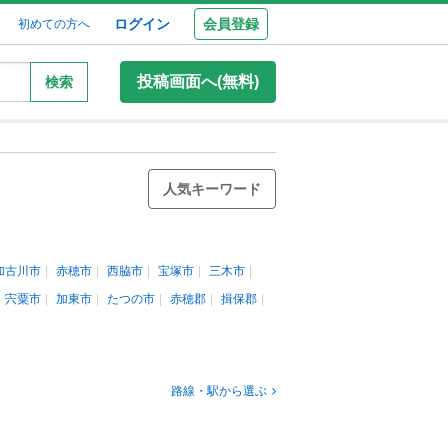
ログイン
会員登録
初めての方へ
投稿画面へ(無料)
検索
人気キーワード
加古川市
赤穂市
西脇市
宝塚市
三木市
宍粟市
加東市
たつの市
赤穂郡
揖保郡
路線・駅から選ぶ