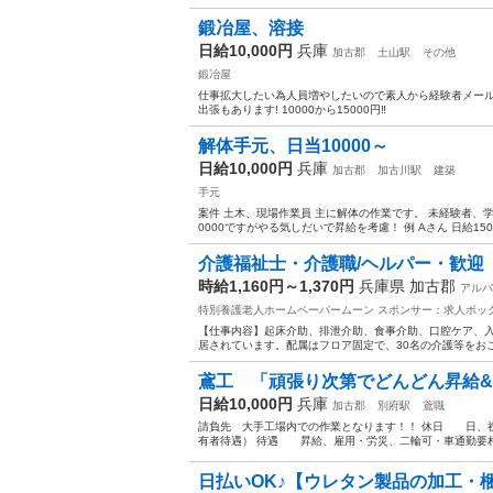
鍛冶屋、溶接
日給10,000円
兵庫
加古郡
土山駅
その他
鍛冶屋
仕事拡大したい為人員増やしたいので素人から経験者メールく
出張もあります! 10000から15000円‼️
解体手元、日当10000～
日給10,000円
兵庫
加古郡
加古川駅
建築
手元
案件 土木、現場作業員 主に解体の作業です。 未経験者、
0000ですがやる気しだいで昇給を考慮！ 例 Aさん 日給15000
介護福祉士・介護職/ヘルパー・歓迎
時給1,160円～1,370円
兵庫県 加古郡
アルバ
特別養護老人ホームペーパームーン
スポンサー：求人ボッ
【仕事内容】起床介助、排泄介助、食事介助、口腔ケア、入
居されています。配属はフロア固定で、30名の介護等をおこな
鳶工 「頑張り次第でどんどん昇給
日給10,000円
兵庫
加古郡
別府駅
鳶職
請負先 大手工場内での作業となります！！ 休日 日、祝
有者待遇） 待遇 昇給、雇用・労災、二輪可・車通勤要
日払いOK♪【ウレタン製品の加工・梱