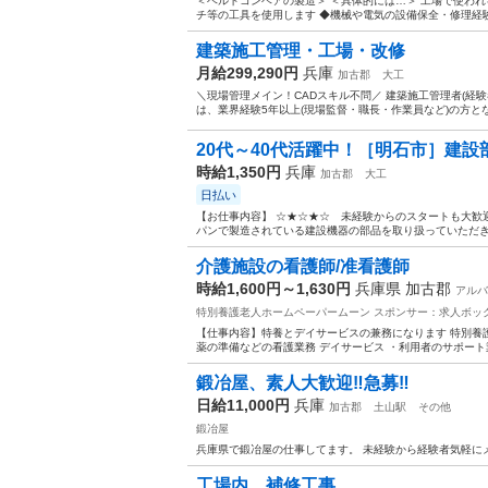
＜ベルトコンベアの製造＞ ＜具体的には…＞ 工場で使わ
チ等の工具を使用します ◆機械や電気の設備保全・修理経験が
建築施工管理・工場・改修
月給299,290円
兵庫
加古郡
大工
＼現場管理メイン！CADスキル不問／ 建築施工管理者(経
は、業界経験5年以上(現場監督・職長・作業員など)の方とな
20代～40代活躍中！［明石市］建設部
時給1,350円
兵庫
加古郡
大工
日払い
【お仕事内容】 ☆★☆★☆ 未経験からのスタートも大歓
パンで製造されている建設機器の部品を取り扱っていただきま
介護施設の看護師/准看護師
時給1,600円～1,630円
兵庫県 加古郡
アルバ
特別養護老人ホームペーパームーン
スポンサー：求人ボッ
【仕事内容】特養とデイサービスの兼務になります 特別養
薬の準備などの看護業務 デイサービス ・利用者のサポート業
鍛冶屋、素人大歓迎‼️急募‼️
日給11,000円
兵庫
加古郡
土山駅
その他
鍛冶屋
兵庫県で鍛冶屋の仕事してます。 未経験から経験者気軽にメー
工場内、補修工事