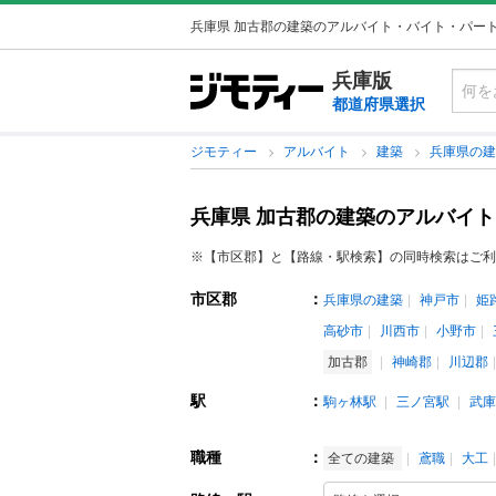
兵庫県 加古郡の建築のアルバイト・バイト・パー
兵庫版
都道府県選択
ジモティー
アルバイト
建築
兵庫県の
兵庫県 加古郡の建築のアルバイ
※【市区郡】と【路線・駅検索】の同時検索はご利
市区郡
：
兵庫県の建築
神戸市
姫
高砂市
川西市
小野市
加古郡
神崎郡
川辺郡
駅
：
駒ヶ林駅
三ノ宮駅
武庫
職種
：
全ての建築
鳶職
大工