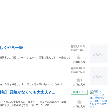
更新8月22日
しくやろー😄
作成7月3日
経験者さん気軽にメールください。 現場は灘浜です！ 未経験でも
3
お気に入り
更新10月2日
作成10月2日
5
 泊まる所も用意します。 詳しくはお問い合わせください！
お気に入り
包】 経験がなくても大丈夫☆...
提携サイト
がった製品を運搬するお仕事また、リサイクルの為の加工業務
明るすぎたり奇抜過ぎなければヘアカラーOK！...
お気に入り