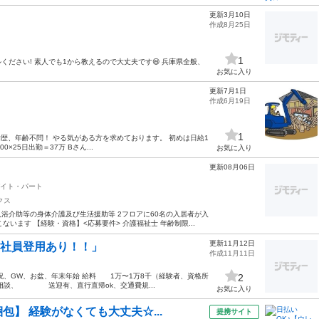
更新3月10日
作成8月25日
1
ださい! 素人でも1から教えるので大丈夫です😄 兵庫県全般、
お気に入り
更新7月1日
作成6月19日
1
学歴、年齢不問！ やる気がある方を求めております。 初めは日給1
×25日出勤＝37万 Bさん...
お気に入り
更新08月06日
イト・パート
クス
浴介助等の身体介護及び生活援助等 2フロアに60名の入居者が入
います 【経験・資格】<応募要件> 介護福祉士 年齢制限...
更新11月12日
&社員登用あり！！」
作成11月11日
、GW、お盆、年末年始 給料 1万〜1万8千（経験者、資格所
2
相談、 送迎有、直行直帰ok、交通費規...
お気に入り
包】 経験がなくても大丈夫☆...
提携サイト