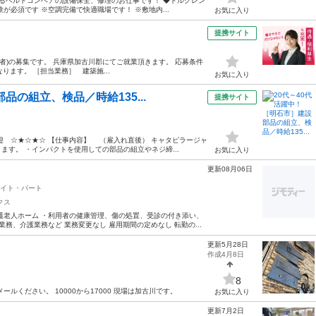
れるベルトコンベアの設備保全、修理のお仕事です！ ◆トルクレン
必須です ※空調完備で快適職場です！ ※敷地内...
お気に入り
提携サイト
験者)の募集です。 兵庫県加古川郡にてご就業頂きます。 応募条件
ります。 ［担当業務］ 建築施...
お気に入り
品の組立、検品／時給135...
提携サイト
迎 ☆★☆★☆ 【仕事内容】 （雇入れ直後） キャタピラージャ
す。 ・インパクトを使用しての部品の組立やネジ締...
お気に入り
更新08月06日
イト・パート
クス
護老人ホーム ・利用者の健康管理、傷の処置、受診の付き添い、
務、介護業務など 業務変更なし 雇用期間の定めなし 転勤の...
更新5月28日
作成4月8日
8
ルください。 10000から17000 現場は加古川です。
お気に入り
更新7月2日