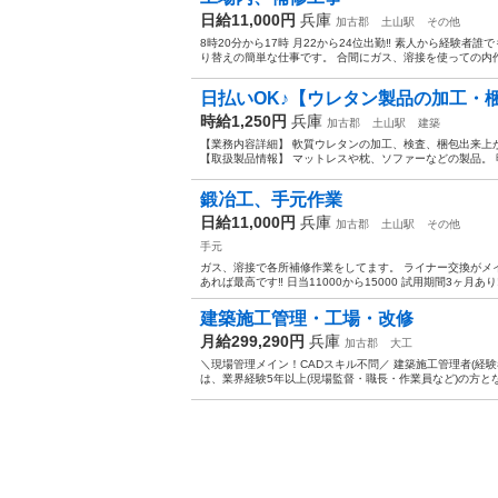
日給11,000円
兵庫
加古郡
土山駅
その他
8時20分から17時 月22から24位出勤‼️ 素人から経験者
り替えの簡単な仕事です。 合間にガス、溶接を使っての内作
日払いOK♪【ウレタン製品の加工・梱
時給1,250円
兵庫
加古郡
土山駅
建築
【業務内容詳細】 軟質ウレタンの加工、検査、梱包出来上
【取扱製品情報】 マットレスや枕、ソファーなどの製品。 
鍛冶工、手元作業
日給11,000円
兵庫
加古郡
土山駅
その他
手元
ガス、溶接で各所補修作業をしてます。 ライナー交換がメ
あれば最高です‼️ 日当11000から15000 試用期間3ヶ月あり‼
建築施工管理・工場・改修
月給299,290円
兵庫
加古郡
大工
＼現場管理メイン！CADスキル不問／ 建築施工管理者(経
は、業界経験5年以上(現場監督・職長・作業員など)の方とな