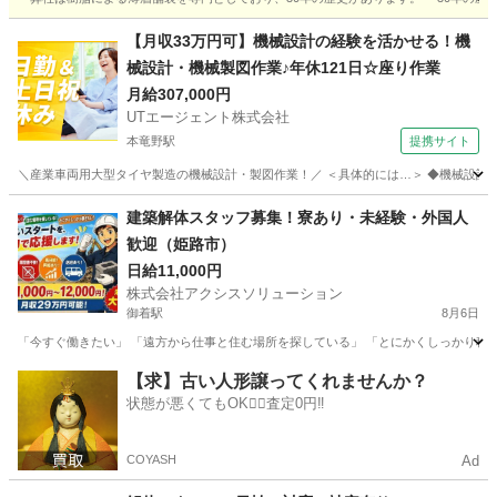
兵庫
尼崎市
園田駅
その他
兵庫
伊丹市
その他
【月収33万円可】機械設計の経験を活かせる！機
械設計・機械製図作業♪年休121日☆座り作業
代表取締役
月給307,000円
UTエージェント株式会社
本竜野駅
提携サイト
＼産業車両用大型タイヤ製造の機械設計・製図作業！／ ＜具体的には…＞ ◆機械設計(機械要
兵庫
たつの市
本竜野駅
その他
建築解体スタッフ募集！寮あり・未経験・外国人
歓迎（姫路市）
日給11,000円
株式会社アクシスソリューション
御着駅
8月6日
「今すぐ働きたい」 「遠方から仕事と住む場所を探している」 「とにかくしっかり稼ぎた
兵庫
姫路市
御着駅
その他
建築現場
【求】古い人形譲ってくれませんか？
状態が悪くてもOK🙆‍♀️査定0円‼️
COYASH
Ad