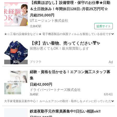
兵庫
尼崎市
その他
廃材
【残業ほぼなし】設備管理・保守のお仕事★日勤
＆土日祝休み！年間休日128日♪月収25万円可☆
月給250,000円
UTエージェント株式会社
北条町駅
提携サイト
★☆工場の設備保全など☆★ 電子機器製品の保護フィルムを製造している会社です ＼メ
兵庫
加西市
北条町駅
生産管理
【求】古い着物、売ってください👘✨
状態が悪くてもOK！最大限買取します
プリフラ
Ad
経験・資格を活かせる！エアコン施工スタッフ募
集
日給42,000円
ドライバーパートナーズ株式会社
魚崎駅
8月4日
大手家電量販店案件中心！ ルームエアコンの取付・取外しをメインに行っていただくお仕
兵庫
神戸市
魚崎駅
建築
スタッフ
鉄道夜勤手元作業員募集中‼️日払い相談ok‼️