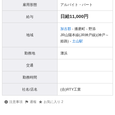
雇用形態
アルバイト・パート
日給11,000円
給与
加古郡
- 播磨町
- 野添
地域
JR山陽本線(JR神戸線)(神戸～
姫路) -
土山駅
勤務地
灘浜
交通
勤務時間
社名/店名
(合)RTY工業
注意事項
通報
お気に入り 2