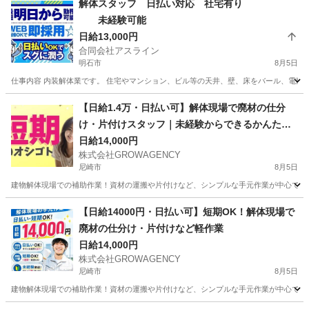
解体スタッフ 日払い対応 社宅有り
未経験可能
日給13,000円
合同会社アスライン
明石市
8月5日
仕事内容 内装解体業です。 住宅やマンション、ビル等の天井、壁、床をバール、電動工
兵庫
明石市
その他
スタッフ
【日給1.4万・日払い可】解体現場で廃材の仕分
け・片付けスタッフ｜未経験からできるかんたん
作業
日給14,000円
株式会社GROWAGENCY
尼崎市
8月5日
建物解体現場での補助作業！資材の運搬や片付けなど、シンプルな手元作業が中心です。 日給
兵庫
尼崎市
その他
【日給14000円・日払い可】短期OK！解体現場で
廃材の仕分け・片付けなど軽作業
日給14,000円
株式会社GROWAGENCY
尼崎市
8月5日
建物解体現場での補助作業！資材の運搬や片付けなど、シンプルな手元作業が中心です。 日給1