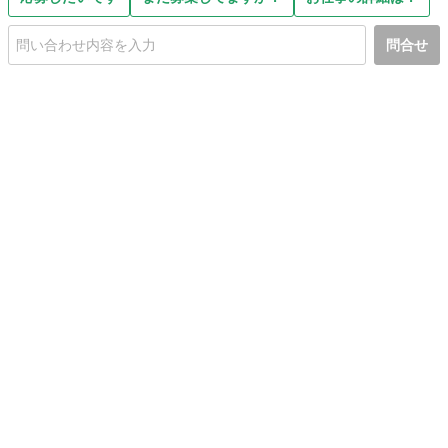
問合せ
初めての方へ
利用規約
プライバシーポリシー
プライバシー・ステートメント
健全化に資する運用方針
お問い合わせ
運営会社
サイトマップ
ご利用ガイド
フリーワードで探す
PC版で表示
都道府県選択
特定商取引法の表示
利用者情報の外部送信について
© 2011-
2026
Jmty, Inc.