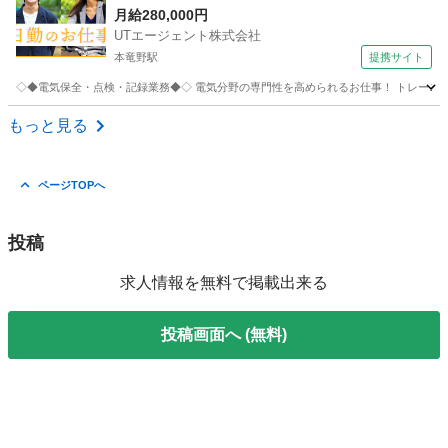
月給280,000円
UTエージェント株式会社
本竜野駅
提携サイト
◇◆電気保全・点検・記録業務◆◇ 電気分野の専門性を高められるお仕事！ トレーニング
兵庫
たつの市
本竜野駅
生産管理
もっと見る
ページTOPへ
投稿
求人情報を無料で掲載出来る
投稿画面へ (無料)