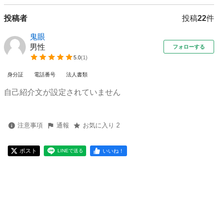
投稿者
投稿
22
件
鬼眼
男性
フォローする
5.0
(
1
)
身分証
電話番号
法人書類
自己紹介文が設定されていません
注意事項
通報
お気に入り 2
ポスト
いいね！
LINEで送る