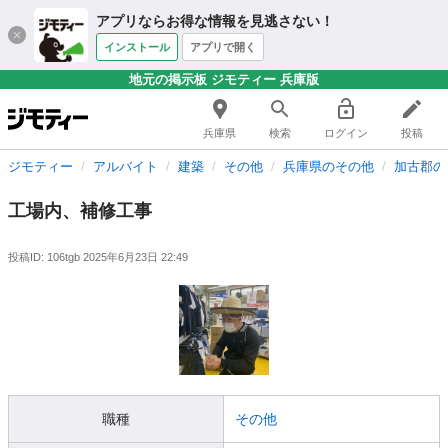
アプリならお得な情報を見逃さない！
インストール
アプリで開く
地元の掲示板 ジモティー 兵庫版
兵庫県
検索
ログイン
投稿
ジモティー
アルバイト
建築
その他
兵庫県のその他
加古郡の
工場内、補修工事
投稿ID: 106tgb
2025年6月23日 22:49
職種
その他