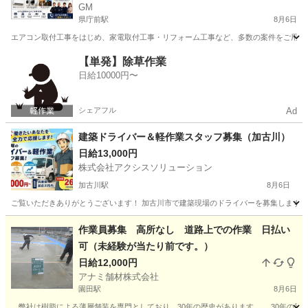
GM
あり｜前払い対応も可能｜兵庫県
県庁前駅
8月6日
エアコン取付工事をはじめ、家電取付工事・リフォーム工事など、多数の案件をご用意し
兵庫
神戸市
県庁前駅
その他
スタッフ
【単発】除草作業
日給10000円〜
シェアフル
Ad
建築ドライバー＆軽作業スタッフ募集（加古川）
日給13,000円
株式会社アクシスソリューション
加古川駅
8月6日
ご覧いただきありがとうございます！ 加古川市で建築現場のドライバーを募集します。 
兵庫
加古川市
加古川駅
その他
スタッフ
作業員募集 高所なし 道路上での作業 日払い
可（未経験が当たり前です。）
日給12,000円
アナミ舗材株式会社
園田駅
8月6日
弊社は樹脂による薄層舗装を専門としており、30年の歴史があります。 30年の歴史