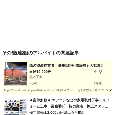
その他(建築)のアルバイトの関連記事
船の塗装作業者 募集‼️若手.未経験も大歓迎‼️
日給12,000円
黒木工業
神戸市
8月6日
https://www.kuroki-kogyo2024.com/ 大手造船所やプラントなどの塗装工募集❗️ 
兵庫
神戸市
その他
塗装工
🔥案件多数🔥 エアコンなどの家電取付工事・リフ
ォーム工事｜業務委託・協力業者・施工スタッフ
募集中｜個人・法人大歓迎｜仕事量・単価に自信
📣年間売上2,000万円以上も可能‼️