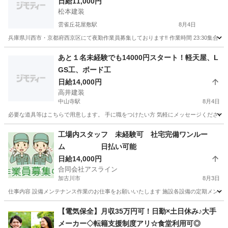
日給11,000円
松本建装
雲雀丘花屋敷駅
8月4日
兵庫県川西市・京都府西京区にて夜勤作業員募集しております‼️ 作業時間 23:30集合 0:00〜
兵庫
川西市
雲雀丘花屋敷駅
その他
相乗り
あと１名未経験でも14000円スタート！軽天屋、L
GS工、ボード工
日給14,000円
高井建装
中山寺駅
8月4日
必要な道具等はこちらで用意します。 手に職をつけたい方 気軽にメッセージください 他のメンバーも20代
兵庫
伊丹市
中山寺駅
その他
ゴールデンウィーク
工場内スタッフ 未経験可 社宅完備ワンルー
ム 日払い可能
日給14,000円
合同会社アスライン
加古川市
8月3日
仕事内容 設備メンテナンス作業のお仕事をお願いいたします 施設各設備の定期メンテナ
兵庫
加古川市
その他
スタッフ
【電気保全】月収35万円可！日勤×土日休み♪大手
メーカー◇転籍支援制度アリ☆食堂利用可◎