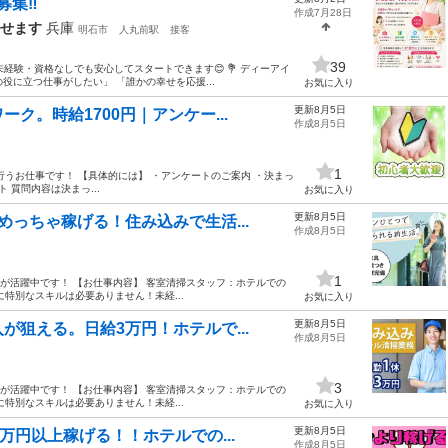
集‼️
作成7月28日
指せます
兵庫
明石市
人丸前駅
接客
39
未経験・資格なしでも安心してスタートできます😊 💐 ディーアイ
役に立つ仕事がしたい」 「誰かの幸せを応援...
お気に入り
更新8月5日
ク。時給1700円｜アンケー...
作成8月5日
1
うお仕事です！ 【具体的には】 ・アンケートのご案内 ・決まっ
 質問内容は決まっ...
お気に入り
更新8月5日
っちゃ稼げる！住み込みで生活...
作成8月5日
1
半お方が活躍中です！ 【お仕事内容】 客室清掃スタッフ：ホテルでの
特別なスキルは必要ありません！未経...
お気に入り
更新8月5日
狙える。日給3万円！ホテルで...
作成8月5日
3
半お方が活躍中です！ 【お仕事内容】 客室清掃スタッフ：ホテルでの
特別なスキルは必要ありません！未経...
お気に入り
更新8月5日
万円以上稼げる！！ホテルでの...
作成8月5日