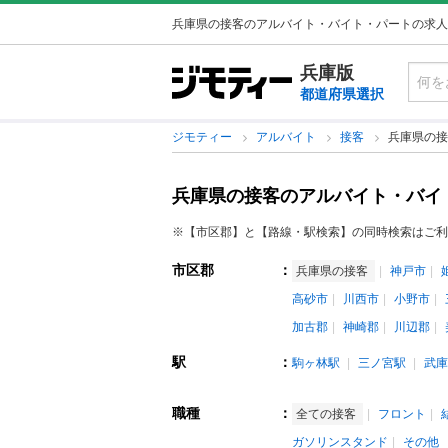
兵庫県の接客のアルバイト・バイト・パートの求人
兵庫版
都道府県選択
ジモティー
アルバイト
接客
兵庫県の接
兵庫県の接客のアルバイト・バイ
※【市区郡】と【路線・駅検索】の同時検索はご利
市区郡
：
兵庫県の接客
神戸市
高砂市
川西市
小野市
加古郡
神崎郡
川辺郡
駅
：
駒ヶ林駅
三ノ宮駅
武庫
職種
：
全ての接客
フロント
ガソリンスタンド
その他