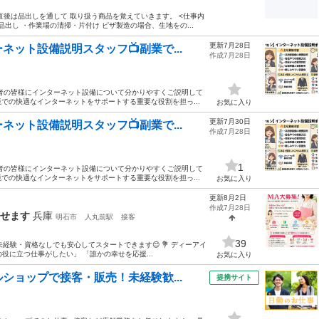
後は品出しを通して 取り扱う商品を覚えていきます。 <仕事内
品出し ・作業場の清掃・片付け ピザ製造の場合、生地をの...
更新7月28日
ット設備説明スタッフ📺副業で...
作成7月28日
者の皆様にインターネット設備について分かりやすくご説明して
での快適なインターネットをサポートする重要な役割を担っ...
お気に入り
更新7月30日
ット設備説明スタッフ📺副業で...
作成7月28日
1
者の皆様にインターネット設備について分かりやすくご説明して
での快適なインターネットをサポートする重要な役割を担っ...
お気に入り
更新8月2日
作成7月28日
指せます
兵庫
明石市
人丸前駅
接客
39
未経験・資格なしでも安心してスタートできます😊 💐 ディーアイ
役に立つ仕事がしたい」 「誰かの幸せを応援...
お気に入り
ショップで接客・販売！未経験歓...
提携サイト