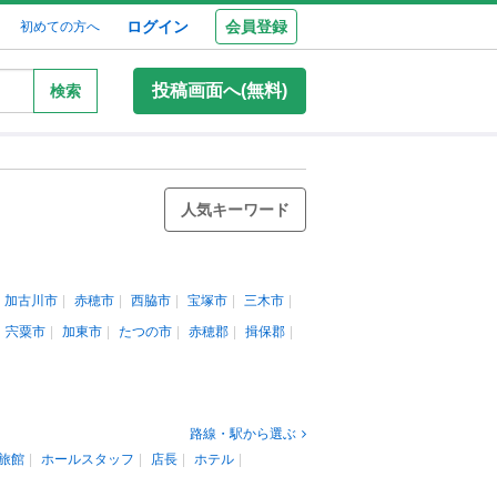
ログイン
会員登録
初めての方へ
投稿画面へ(無料)
検索
人気キーワード
加古川市
赤穂市
西脇市
宝塚市
三木市
宍粟市
加東市
たつの市
赤穂郡
揖保郡
路線・駅から選ぶ
旅館
ホールスタッフ
店長
ホテル