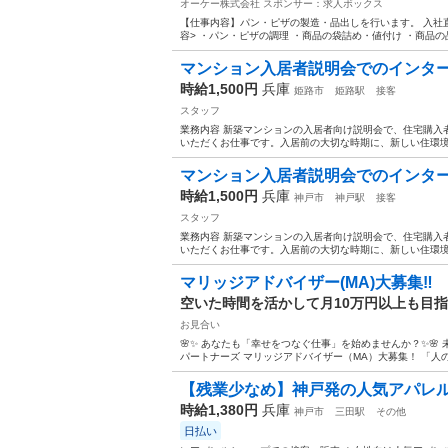
オーケー株式会社
スポンサー：求人ボックス
【仕事内容】パン・ピザの製造・品出しを行います。 入社直
容> ・パン・ピザの調理 ・商品の袋詰め・値付け ・商品の
マンション入居者説明会でのインターネ
時給1,500円
兵庫
姫路市
姫路駅
接客
スタッフ
業務内容 新築マンションの入居者向け説明会で、住宅購入
いただくお仕事です。入居前の大切な時期に、新しい住環境
マンション入居者説明会でのインターネ
時給1,500円
兵庫
神戸市
神戸駅
接客
スタッフ
業務内容 新築マンションの入居者向け説明会で、住宅購入
いただくお仕事です。入居前の大切な時期に、新しい住環境
マリッジアドバイザー(MA)大募集‼️
空いた時間を活かして月10万円以上も目
お見合い
🌸✨ あなたも「幸せをつなぐ仕事」を始めませんか？✨🌸 
パートナーズ マリッジアドバイザー（MA）大募集！ 「人の
【残業少なめ】神戸発の人気アパレル
時給1,380円
兵庫
神戸市
三田駅
その他
日払い