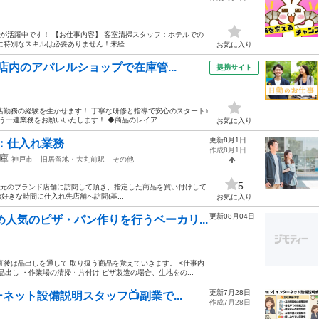
半お方が活躍中です！ 【お仕事内容】 客室清掃スタッフ：ホテルでの
特別なスキルは必要ありません！未経...
お気に入り
内のアパレルショップで在庫管...
提携サイト
店勤務の経験を生かせます！ 丁寧な研修と指導で安心のスタート♪
一連業務をお願いいたします！ ◆商品のレイア...
お気に入り
更新8月1日
：仕入れ業務
作成8月1日
庫
神戸市
旧居留地・大丸前駅
その他
5
生産元のブランド店舗に訪問して頂き、指定した商品を買い付けして
の好きな時間に仕入れ先店舗へ訪問(基...
お気に入り
更新08月04日
人気のピザ・パン作りを行うベーカリ...
後は品出しを通して 取り扱う商品を覚えていきます。 <仕事内
品出し ・作業場の清掃・片付け ピザ製造の場合、生地をの...
更新7月28日
ット設備説明スタッフ📺副業で...
作成7月28日