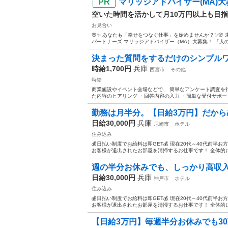
マリッジアドバイザー(MA)大募
空いた時間を活かして月10万円以上も目
お見合い
🌸✨ あなたも「幸せをつなぐ仕事」を始めませんか？✨🌸 
パートナーズ マリッジアドバイザー（MA）大募集！ 「人の
決まった質問をするだけのシンプルワー
時給1,700円
兵庫
西宮市
その他
時給
商業施設やイベント会場などで、 簡単なアンケート調査を行
た内容のヒアリング ・回答内容の入力 ・簡単な受付サポート
勤務は月半分。【日給3万円】だからめ
日給30,000円
兵庫
尼崎市
ホテル
住み込み
💰日払い制度でお給料は即GET💰 現在20代～40代前
お客様が退出されたお部屋を清掃するお仕事です！ 全体的に
週の半分お休みでも、しっかり高収入が
日給30,000円
兵庫
神戸市
ホテル
住み込み
💰日払い制度でお給料は即GET💰 現在20代～40代前
お客様が退出されたお部屋を清掃するお仕事です！ 全体的に
【日給3万円】毎週半分お休みでも30