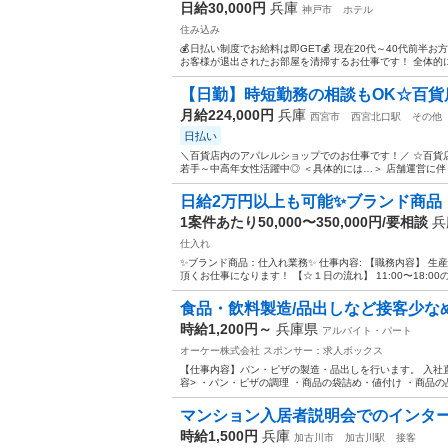
日給30,000円
兵庫
神戸市
ホテル
住み込み
💰日払い制度でお給料は即GET💰 現在20代～40代前
お客様が退出されたお部屋を清掃するお仕事です！ 全体的に
【日勤】時短勤務の相談もOK☆百貨店
月給224,000円
兵庫
西宮市
西宮北口駅
その他
日払い
＼百貨店内のアパレルショップでのお仕事です！／ ☆百貨
若手～中高年女性活躍中◎ ＜具体的には…＞ 店舗運営に伴う
日給2万円以上も可能✨ブランド商品
1案件あたり50,000〜350,000円/要相談
兵
仕入れ
✨ブランド商品：仕入れ業務✨ 仕事内容: 【職務内容】 
頂くお仕事になります！ 【☆１日の流れ】 11:00〜18:00
食品・飲料製造/品出しなど接客少なめ
時給1,200円～
兵庫県
アルバイト・パート
オーケー株式会社
スポンサー：求人ボックス
【仕事内容】パン・ピザの製造・品出しを行います。 入社直
容> ・パン・ピザの調理 ・商品の袋詰め・値付け ・商品の
マンション入居者説明会でのインターネ
時給1,500円
兵庫
加古川市
加古川駅
接客