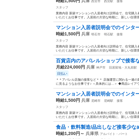
時給1,500円
兵庫
西宮市
西宮駅
接客
スタッフ
業務内容 新築マンションの入居者向け説明会で、住宅購入
いただくお仕事です。入居前の大切な時期に、新しい住環境
マンション入居者説明会でのインターネ
時給1,500円
兵庫
明石市
明石駅
接客
スタッフ
業務内容 新築マンションの入居者向け説明会で、住宅購入
いただくお仕事です。入居前の大切な時期に、新しい住環境
百貨店内のアパレルショップで接客など
月給224,000円
兵庫
神戸市
旧居留地・大丸前駅
日払い
＊＊アパレル店舗の接客など＊＊ 店舗運営に関わる一連の
に見るようなお仕事です♪ ＜具体的には…＞ ◆商品レイアウト
マンション入居者説明会でのインターネ
時給1,500円
兵庫
尼崎市
尼崎駅
接客
スタッフ
業務内容 新築マンションの入居者向け説明会で、住宅購入
いただくお仕事です。入居前の大切な時期に、新しい住環境
食品・飲料製造/品出しなど接客少なめ
時給1,200円～
兵庫県
アルバイト・パート