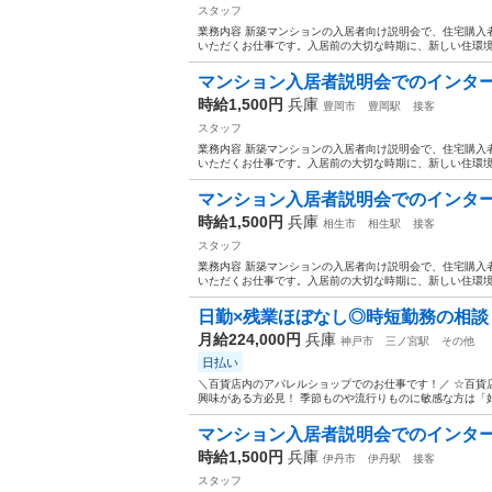
スタッフ
業務内容 新築マンションの入居者向け説明会で、住宅購入
いただくお仕事です。入居前の大切な時期に、新しい住環境
マンション入居者説明会でのインターネ
時給1,500円
兵庫
豊岡市
豊岡駅
接客
スタッフ
業務内容 新築マンションの入居者向け説明会で、住宅購入
いただくお仕事です。入居前の大切な時期に、新しい住環境
マンション入居者説明会でのインターネ
時給1,500円
兵庫
相生市
相生駅
接客
スタッフ
業務内容 新築マンションの入居者向け説明会で、住宅購入
いただくお仕事です。入居前の大切な時期に、新しい住環境
日勤×残業ほぼなし◎時短勤務の相談も
月給224,000円
兵庫
神戸市
三ノ宮駅
その他
日払い
＼百貨店内のアパレルショップでのお仕事です！／ ☆百貨
興味がある方必見！ 季節ものや流行りものに敏感な方は「好き
マンション入居者説明会でのインターネ
時給1,500円
兵庫
伊丹市
伊丹駅
接客
スタッフ