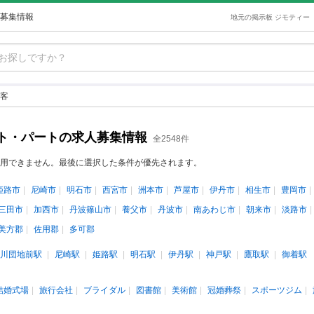
募集情報
地元の掲示板 ジモティー
客
ト・パートの求人募集情報
全2548件
用できません。最後に選択した条件が優先されます。
姫路市
尼崎市
明石市
西宮市
洲本市
芦屋市
伊丹市
相生市
豊岡市
三田市
加西市
丹波篠山市
養父市
丹波市
南あわじ市
朝来市
淡路市
美方郡
佐用郡
多可郡
川団地前駅
尼崎駅
姫路駅
明石駅
伊丹駅
神戸駅
鷹取駅
御着駅
結婚式場
旅行会社
ブライダル
図書館
美術館
冠婚葬祭
スポーツジム