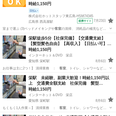
時給1,150円
日払い
株式会社ホットスタッフ東広島-HSM74345
7月23日
提携サイト
広島県 西高屋駅
室まで運ぶ (3)ベッドメイキングや
客室
の清掃、 消耗品の補充などを
行う …
広島
西高屋駅
清掃
栄駅徒歩5分【社保完備】【交通費支給】
【髪型髪色自由】【高収入】【日払い可】
【…
時給1,150円
インターネット＆DVD 栄店
愛知県 栄町駅
8月6日
お仕事は主に2つ！】 清掃業務 ：
客室
、トイレ、シャワーなどの
共有部の清掃 …
愛知
名古屋市
栄町駅
フロント
スタッフ
栄駅 未経験、副業大歓迎！時給1,150円以
上 交通費全額支給 社保完備 髪型…
時給1,150円
インターネット＆DVD 栄店
愛知県 栄町駅
8月6日
もくもく1人作業～】 清掃業務 ：
客室
、トイレ、シャワーなどの
共有部の清掃 …
愛知
名古屋市
栄町駅
清掃
フリーダイヤル