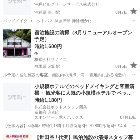
沖縄ビルクリーンサービス株式会社
沖縄県 壺川駅
8月7日
ベッドメイク ユニットバス 拭き掃除 掃除機かけ
沖縄
那覇市
壺川駅
清掃
宿泊施設の清掃（8月リニューアルオープン
予定）
時給1,600円
株式会社リノイエ
群馬県 沼田駅
8月6日
ル予定の宿泊施設の
客室
、施設内の清掃、備… 敷地内にある複数の
客
室
の清掃、管理のお仕… ェックアウト後に各
客室
の清掃、備品管理
群馬
沼田市
沼田駅
その他
小規模ホテルでのベッドメイキングと客室清
等…
掃・ 観光客に人気の小規模ホテルで ベッ…
時給1,180円
株式会社ホットスタッフ四条
京都府 京都市
スポンサー：求人ボックス
07月10日
【仕事内容】<給与> 時給1,180円 月収例週3日:70,800円/週4日:94,400
円/週5日:123,900円 交通費別 給与前渡しOK(規定有)/交通費:通勤手段
アルバイト・パート / 派遣社員
【世田谷 / 代沢】民泊施設の清掃スタッフ募
問わず、2km以上から支給(規定有:上限640円/1日)/...