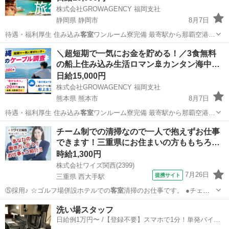
株式会社GROWAGENCY 福岡支社
静岡県 静岡市
8月7日
待遇・福利厚生 住み込み
客室
ワンルーム寮完備 最寄駅から那覇空港…
静岡
静岡市
その他
客室
＼超短期で一気にお金を貯める！／3食無料
の船上住み込み生活ロマン🚢カンタン海中…
日給15,000円
株式会社GROWAGENCY 福岡支社
熊本県 熊本市
8月7日
待遇・福利厚生 住み込み
客室
ワンルーム寮完備 最寄駅から那覇空港…
熊本
熊本市
その他
住み込み
チーム制での清掃なので一人で抱えずお仕事
できます！三重県にお住まいの方ももちろ…
時給1,300円
株式会社ワイズ関西(2399)
7月26日
提携サイト
三重県 西大手駅
⑤採用♪ ☆ゴルフ場併設ホテルでの
客室
清掃のお仕事です。 ●チェッ
クアウトさ…
三重
伊賀市
西大手駅
清掃
洗い場スタッフ
日給例1万円〜 /【登録不要】スマホで1分！単発バイト
一括検索✨