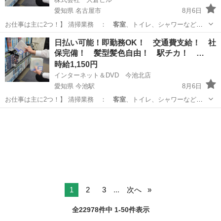
愛知県 名古屋市
8月6日
お仕事は主に2つ！】 清掃業務 ：
客室
、トイレ、シャワーなどの
共有部の清掃 …
愛知
名古屋市
フロント
日払い可能！即勤務OK！ 交通費支給！ 社
保完備！ 髪型髪色自由！ 駅チカ！ …
時給1,150円
インターネット＆DVD 今池北店
愛知県 今池駅
8月6日
お仕事は主に2つ！】 清掃業務 ：
客室
、トイレ、シャワーなどの
共有部の清掃 …
愛知
名古屋市
今池駅
フロント
障がい者
1
2
3
...
次へ
全22978件中 1-50件表示