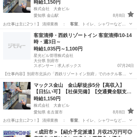
時給1,150円
株式会社 大倉ビル
愛知県 金山駅
8月8日
お仕事は主に2つ！】 清掃業務 ：
客室
、トイレ、シャワーなどの
共有部の清掃 …
愛知
名古屋市
金山駅
フロント
客室清掃・西鉄リゾートイン 客室清掃/10-14
時・週3日～
時給1,035円～1,100円
星光ビル管理株式会社
大分県 別府市
スポンサー：求人ボックス
07月24日
【仕事内容】別府市北浜の「西鉄リゾートイン別府」でのホテル客室
清掃のお仕事です。 ・ベッドメイク ・バス、トイレ清掃 ・掃除機か
アルバイト・パート
マックス金山 金山駅徒歩5分【高収入】
け など 変更範囲:変更なし 特別な経験・資格は不要。50～60代のスタ
【日払い可】【社保完備】【交通費全額支
ッフも活躍中です 【対象となる...
給…
時給1,150円
株式会社 大倉ビル
愛知県 名古屋市
8月8日
お仕事は主に2つ！】 清掃業務 ：
客室
、トイレ、シャワーなどの
共有部の清掃 …
愛知
名古屋市
フロント
スタッフ
＜成田市＞【紹介予定派遣】月収25万円可◎