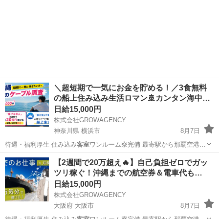
＼超短期で一気にお金を貯める！／3食無料
の船上住み込み生活ロマン🚢カンタン海中…
日給15,000円
株式会社GROWAGENCY
神奈川県 横浜市
8月7日
待遇・福利厚生 住み込み
客室
ワンルーム寮完備 最寄駅から那覇空港…
神奈川
横浜市
その他
住み込み
【2週間で20万超え🔥】自己負担ゼロでガッ
ツリ稼ぐ！沖縄までの航空券＆電車代も…
日給15,000円
株式会社GROWAGENCY
大阪府 大阪市
8月7日