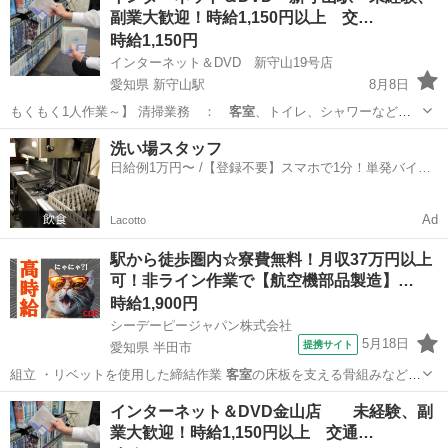
副業大歓迎！時給1,150円以上 交…
勤務につき20...
時給1,150円
インターネット＆DVD 新守山19号店
愛知県 新守山駅
8月8日
もくもく1人作業～】 清掃業務 ：
客室
、トイレ、シャワーなどの
共有部の清掃 …
愛知
名古屋市
新守山駅
清掃
フリーダイヤル
洗い場スタッフ
日給例1万円〜 /【登録不要】スマホで1分！単発バイト
一括検索✨
Ad
Lacotto
駅から徒歩圏内☆寮費無料！月収37万円以上
可！非ライン作業で【航空機部品製造】…
時給1,900円
シーデーピージャパン株式会社
5月18日
提携サイト
愛知県 半田市
組立 ・リベットを使用した締結作業
客室
の床板を支える骨組みなど、
航空機に欠…
愛知
半田市
工場
インターネット＆DVD金山店 未経験、副
業大歓迎！時給1,150円以上 交通…