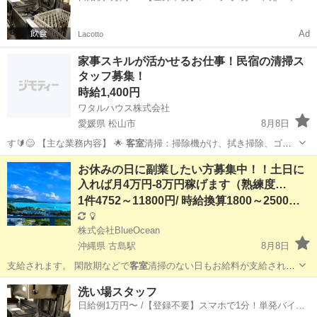
一括検索✨
Ad
Lacotto
家事スキルが活かせるお仕事！民宿の清掃ス
タッフ募集！
時給1,400円
ワタルハウス株式会社
愛媛県 松山市
8月8日
す🔰😊 【主な業務内容】 🌟
客室
清掃：掃除機がけ、拭き掃除、ゴミ
回収 …
愛媛
松山市
清掃
お休みの日に副業したい方募集中！！土日に
入れば月4万円-8万円稼げます（熟練度…
1件4752～11800円/ 時給換算1800～2500円程
株式会社BlueOcean
沖縄県 古島駅
8月8日
支給されます。 閑散期などで
客室
清掃のない日もお給料が支給されま
す。 …
沖縄
国頭郡
古島駅
軽作業
業務委託
洗い場スタッフ
日給例1万円〜 /【登録不要】スマホで1分！単発バイト