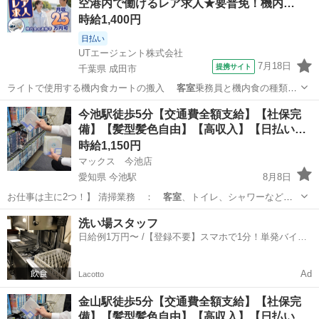
空港内で働けるレア求人★要普免！機内…
時給1,400円
日払い
UTエージェント株式会社
7月18日
提携サイト
千葉県 成田市
ライトで使用する機内食カートの搬入
客室
乗務員と機内食の種類や
数の確認、指示書…
千葉
成田市
ドライバー
今池駅徒歩5分【交通費全額支給】【社保完
備】【髪型髪色自由】【高収入】【日払い…
時給1,150円
マックス 今池店
愛知県 今池駅
8月8日
お仕事は主に2つ！】 清掃業務 ：
客室
、トイレ、シャワーなどの
共有部の清掃 …
愛知
名古屋市
今池駅
フロント
スタッフ
洗い場スタッフ
日給例1万円〜 /【登録不要】スマホで1分！単発バイト
一括検索✨
Ad
Lacotto
金山駅徒歩5分【交通費全額支給】【社保完
備】【髪型髪色自由】【高収入】【日払い…