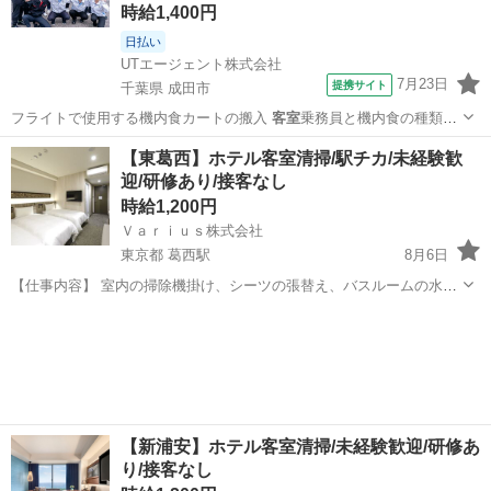
時給1,400円
日払い
UTエージェント株式会社
7月23日
提携サイト
千葉県 成田市
フライトで使用する機内食カートの搬入
客室
乗務員と機内食の種類や
数の確認、指示書…
千葉
成田市
その他
【東葛西】ホテル客室清掃/駅チカ/未経験歓
迎/研修あり/接客なし
時給1,200円
Ｖａｒｉｕｓ株式会社
東京都 葛西駅
8月6日
【仕事内容】 室内の掃除機掛け、シーツの張替え、バスルームの水滴
ふき取り、アメニティ交換補充など。複雑な業務もなく、いちから丁
東京
江戸川区
葛西駅
清掃
客室
寧に教えますので未経験の方でも安心して働けます。隙間時間に働き
たい方、扶養範囲内で働きたい方も大...
【新浦安】ホテル客室清掃/未経験歓迎/研修あ
り/接客なし