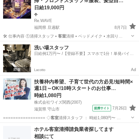
掃・フロントスタッフ※服装、髪型自…
日給19,000円
Re.WAVE
福岡県 旦過駅
8月7日
🛠 仕事内容 ①清掃スタッフ •
客室
清掃 • ベッドメイク • 水回り…
福岡
北九州市
旦過駅
清掃
スタッフ
洗い場スタッフ
日給例1万円〜 /【登録不要】スマホで1分！単発バイト
一括検索✨
Ad
Lacotto
扶養枠内希望、子育て世代の方必見!短時間×
週1日～OK!10時スタートのお仕事…
時給1,080円
株式会社ワイズ関西(2007)
7月26日
提携サイト
滋賀県 守山市
================= ◇
客室
清掃スタッフ ： 時給1,080円〜 …
滋賀
守山市
清掃
ホテル客室清掃請負業者探してます
相談にて