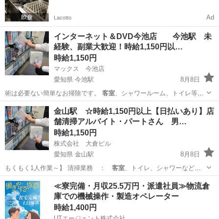
一括検索✨
Ad
Lacotto
インターネット＆DVD今池店 今池駅 未
経験、副業大歓迎！時給1,150円以…
時給1,150円
マックス 今池店
愛知県 今池駅
8月8日
術は必要ない簡単なお掃除です。
客室
、シャワールーム、トイレ等の
清掃業務。…
愛知
名古屋市
今池駅
清掃
フリーダイヤル
金山駅 ☆時給1,150円以上【日払いあり】店
舗清掃アルバイト・パートさん 男…
時給1,150円
株式会社 大倉ビル
愛知県 金山駅
8月8日
もくもく1人作業～】 清掃業務 ：
客室
、トイレ、シャワーなどの
共有部の清掃 …
愛知
名古屋市
金山駅
清掃
≪寮完備・月収25.5万円・派遣社員≫物流倉
庫での機械操作・製造オペレーター
時給1,400円
UTエージェント株式会社