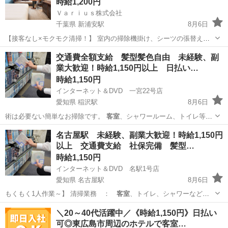
時給1,200円
Ｖａｒｉｕｓ株式会社
千葉県 新浦安駅
8月6日
【接客なし×モクモク清掃！】 室内の掃除機掛け、シーツの張替え、
バスルームの水滴ふき取り、アメニティの補充。複雑な業務もなく、
千葉
浦安市
新浦安駅
清掃
客室
交通費全額支給 髪型髪色自由 未経験、副
いちから丁寧に教えますので未経験の方でも安心して働けます。、隙
業大歓迎！時給1,150円以上 日払い…
間時間に働きたい方、扶養範囲内で働...
時給1,150円
インターネット＆DVD 一宮22号店
愛知県 稲沢駅
8月6日
術は必要ない簡単なお掃除です。
客室
、シャワールーム、トイレ等の
清掃業務。…
愛知
一宮市
稲沢駅
清掃
フリーダイヤル
名古屋駅 未経験、副業大歓迎！時給1,150円
以上 交通費支給 社保完備 髪型…
時給1,150円
インターネット＆DVD 名駅1号店
愛知県 名古屋駅
8月6日
もくもく1人作業～】 清掃業務 ：
客室
、トイレ、シャワーなどの
共有部の清掃 …
愛知
名古屋市
名古屋駅
清掃
フリーダイヤル
＼20～40代活躍中／《時給1,150円》日払い
可◎東広島市周辺のホテルで客室…