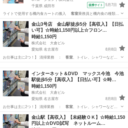
5月7日
提携サイト
千葉県 成田市
ライトで使用する機内食カートの搬入
客室
乗務員と機内食の種類や
数の確認、指示書…
千葉
成田市
その他
金山3号店 金山駅徒歩5分【高収入】【日払
い可】☆時給1,150円以上☆フロン…
時給1,150円
株式会社 大倉ビル
愛知県 名古屋市
8月8日
お仕事は主に2つ！】 清掃業務 ：
客室
、トイレ、シャワーなどの
共有部の清掃 …
愛知
名古屋市
フロント
インターネット＆DVD マックス今池 今池
駅徒歩5分【高収入】【日払い可】☆時…
時給1,150円
株式会社 大倉ビル
愛知県 名古屋市
8月8日
お仕事は主に2つ！】 清掃業務 ：
客室
、トイレ、シャワーなどの
共有部の清掃 …
愛知
名古屋市
フロント
スタッフ
金山駅【高収入】【未経験ＯＫ】☆時給1,150
円以上☆DVD試写 ネットルーム…