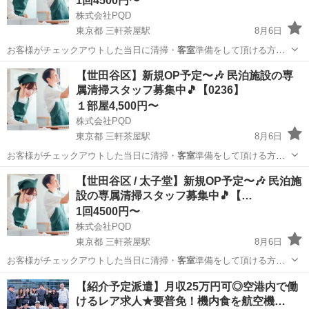
1回4500円〜
株式会社PQD
東京都 三軒茶屋駅
8月6日
お客様がチェックアウトした当日に清掃・
客室
準備をして頂ける方を
募集しております。…
東京
世田谷区
三軒茶屋駅
清掃
スタッフ
【世田谷区】新規OP予定〜🎶 民泊施設の専
属清掃スタッフ募集中🎵【0236】
１部屋4,500円〜
株式会社PQD
東京都 三軒茶屋駅
8月6日
お客様がチェックアウトした当日に清掃・
客室
準備をして頂ける方を
募集しております。…
東京
世田谷区
三軒茶屋駅
清掃
スタッフ
【世田谷区 / 太子堂】新規OP予定〜🎶 民泊施
設の専属清掃スタッフ募集中🎵【…
1回4500円〜
株式会社PQD
東京都 三軒茶屋駅
8月6日
お客様がチェックアウトした当日に清掃・
客室
準備をして頂ける方を
募集しております。…
東京
世田谷区
三軒茶屋駅
清掃
スタッフ
【紹介予定派遣】月収25万円可◎空港内で働
けるレア求人★要普免！機内食を航空機…