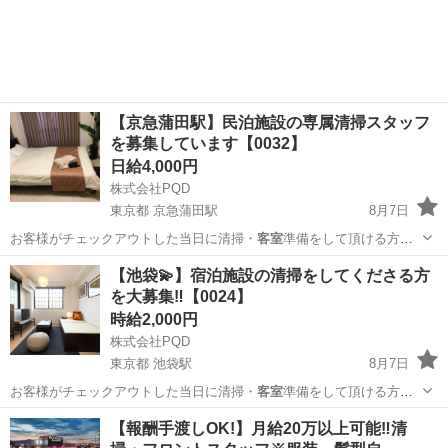
【京急蒲田駅】民泊施設の専属清掃スタッフ
を募集しています【0032】
日給4,000円
株式会社PQD
東京都 京急蒲田駅
8月7日
お客様がチェックアウトした当日に清掃・
客室
準備をして頂ける方を
募集しております。…
東京
大田区
京急蒲田駅
清掃
スタッフ
【池袋💫】宿泊施設の清掃をしてくださる方
を大募集‼️【0024】
時給2,000円
株式会社PQD
東京都 池袋駅
8月7日
お客様がチェックアウトした当日に清掃・
客室
準備をして頂ける方を
募集しております。…
東京
豊島区
池袋駅
清掃
宿泊施設
【報酬手渡しOK!】月給20万以上可能‼︎清