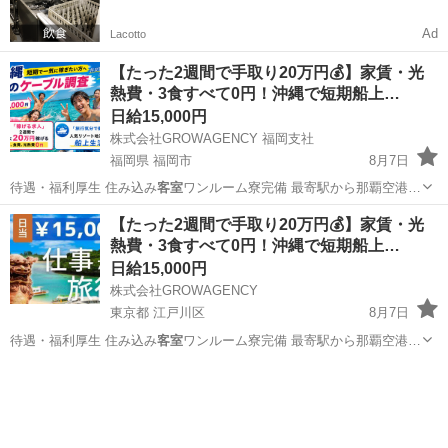
Ad
Lacotto
【たった2週間で手取り20万円💰】家賃・光
熱費・3食すべて0円！沖縄で短期船上…
日給15,000円
株式会社GROWAGENCY 福岡支社
福岡県 福岡市
8月7日
待遇・福利厚生 住み込み
客室
ワンルーム寮完備 最寄駅から那覇空港…
福岡
福岡市
ドライバー
客室
【たった2週間で手取り20万円💰】家賃・光
熱費・3食すべて0円！沖縄で短期船上…
日給15,000円
株式会社GROWAGENCY
東京都 江戸川区
8月7日
待遇・福利厚生 住み込み
客室
ワンルーム寮完備 最寄駅から那覇空港…
東京
江戸川区
その他
客室