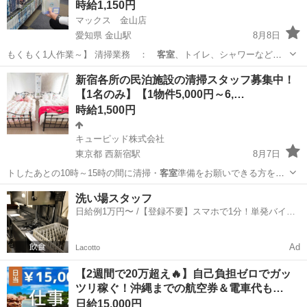
時給1,150円
マックス 金山店
愛知県 金山駅
8月8日
もくもく1人作業～】 清掃業務 ：
客室
、トイレ、シャワーなどの
共有部の清掃 …
愛知
名古屋市
金山駅
清掃
フリーダイヤル
新宿各所の民泊施設の清掃スタッフ募集中！
【1名のみ】【1物件5,000円～6,…
時給1,500円
キューピッド株式会社
東京都 西新宿駅
8月7日
トしたあとの10時～15時の間に清掃・
客室
準備をお願いできる方を募
集します。 …
東京
新宿区
西新宿駅
清掃
スタッフ
洗い場スタッフ
日給例1万円〜 /【登録不要】スマホで1分！単発バイト
一括検索✨
Ad
Lacotto
【2週間で20万超え🔥】自己負担ゼロでガッ
ツリ稼ぐ！沖縄までの航空券＆電車代も…
日給15,000円