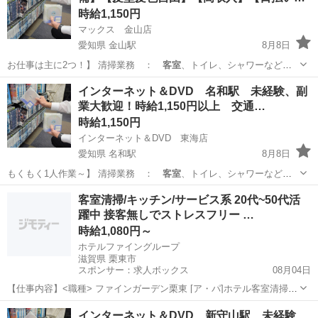
時給1,150円
マックス 金山店
愛知県 金山駅
8月8日
お仕事は主に2つ！】 清掃業務 ：
客室
、トイレ、シャワーなどの
共有部の清掃 …
愛知
名古屋市
金山駅
フロント
スタッフ
インターネット＆DVD 名和駅 未経験、副
業大歓迎！時給1,150円以上 交通…
時給1,150円
インターネット＆DVD 東海店
愛知県 名和駅
8月8日
もくもく1人作業～】 清掃業務 ：
客室
、トイレ、シャワーなどの
共有部の清掃 …
愛知
東海市
名和駅
清掃
フリーダイヤル
客室清掃/キッチン/サービス系 20代~50代活
躍中 接客無しでストレスフリー …
時給1,080円～
ホテルファイングループ
滋賀県 栗東市
スポンサー：求人ボックス
08月04日
【仕事内容】<職種> ファインガーデン栗東 [ア・パ]ホテル客室清掃・
ベッドメイキング、キッチンスタッフ、サービスその他 <雇用形態>
アルバイト・パート
インターネット＆DVD 新守山駅 未経験、
アルバイト・パート <給与> [ア・パ]時給1,080円～ 交通費:一部支給 1