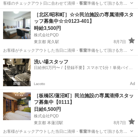
客様のチェックアウト日に合わせて清掃・
客室
準備をして頂ける方を
募集しております。…
東京
北区
尾久駅
清掃
客室
［北区/昭和町］☆☆民泊施設の専属清掃スタ
ッフ募集中☆☆0123-401】
時給3,500円
株式会社PQD
東京都 尾久駅
8月7日
お客様がチェックアウトした当日に清掃・
客室
準備をして頂ける方を
募集しております。…
東京
北区
尾久駅
清掃
スタッフ
洗い場スタッフ
日給例1万円〜 /【登録不要】スマホで1分！単発バイト
一括検索✨
Ad
Lacotto
［板橋区/蓮沼町］民泊施設の専属清掃スタッ
フ募集中【0111】
日給6,500円
株式会社PQD
東京都 本蓮沼駅
8月7日
お客様がチェックアウトした当日に清掃・
客室
準備をして頂ける方を
募集しております。…