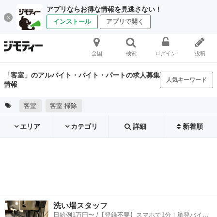
アプリならお得な情報を見逃さない！
インストール
アプリで開く
全国
検索
ログイン
投稿
「客室」のアルバイト・バイト・パートの求人募集
人気キーワード
情報
客室
客室 掃除
エリア
カテゴリ
詳細
新着順
洗い場スタッフ
日給例1万円〜 /【登録不要】スマホで1分！単発バイト