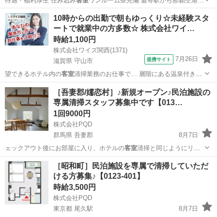
待遇・福利厚生 住み込み
客室
ワンルーム寮完備 最寄駅から那覇空港…
大阪
大阪市
その他
客室
10時からの出勤で朝もゆっくり☆未経験スタ
ートで就業中の方多数☆ 株式会社ワイ…
時給1,100円
株式会社ワイズ関西(1371)
7月26日
提携サイト
滋賀県 守山市
望できるホテル内の
客室
清掃業務のお仕事で… 層階にある温泉付き
客
室
では、ワイパーを使… ======= ◇
客室
清掃スタッフ ： …
滋賀
守山市
清掃
［吾妻郡/嬬恋村］♪新規オープン♪民泊施設の
専属清掃スタッフ募集中です【013…
1回9000円
株式会社PQD
群馬県 吾妻郡
8月7日
ェックアウト後にお部屋に入り、ホテルの
客室
清掃と同じようにリネ
ンの洗濯乾燥、 …
群馬
吾妻郡
清掃
スタッフ
［昭和町］民泊施設を専属で清掃していただ
ける方募集♪【0123-401】
時給3,500円
株式会社PQD
東京都 尾久駅
8月7日