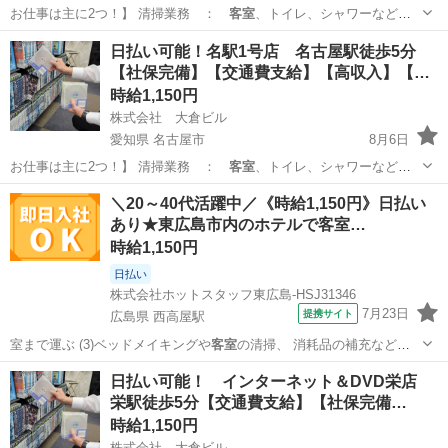
お仕事は主に2つ！】 清掃業務 ：
客室
、トイレ、シャワーなどの
共有部の清掃 …
愛知
名古屋市
フロント
日払い可能！名駅1号店 名古屋駅徒歩5分
【社保完備】【交通費支給】【高収入】【…
時給1,150円
株式会社 大倉ビル
愛知県 名古屋市
8月6日
お仕事は主に2つ！】 清掃業務 ：
客室
、トイレ、シャワーなどの
共有部の清掃 …
愛知
名古屋市
フロント
＼20～40代活躍中／《時給1,150円》日払い
あり★東広島市内のホテルで客室…
時給1,150円
日払い
株式会社ホットスタッフ東広島-HSJ31346
7月23日
提携サイト
広島県 西高屋駅
室まで運ぶ (3)ベッドメイキングや
客室
の清掃、 消耗品の補充などを
行う …
広島
西高屋駅
清掃
日払い可能！ インターネット＆DVD栄店
栄駅徒歩5分【交通費支給】【社保完備…
時給1,150円
株式会社 大倉ビル