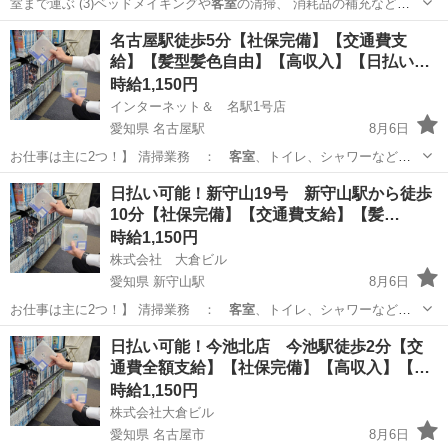
室まで運ぶ (3)ベッドメイキングや
客室
の清掃、 消耗品の補充などを
行う …
広島
西高屋駅
清掃
名古屋駅徒歩5分【社保完備】【交通費支
給】【髪型髪色自由】【高収入】【日払い
可…
時給1,150円
インターネット＆ 名駅1号店
愛知県 名古屋駅
8月6日
お仕事は主に2つ！】 清掃業務 ：
客室
、トイレ、シャワーなどの
共有部の清掃 …
愛知
名古屋市
名古屋駅
フロント
スタッフ
日払い可能！新守山19号 新守山駅から徒歩
10分【社保完備】【交通費支給】【髪…
時給1,150円
株式会社 大倉ビル
愛知県 新守山駅
8月6日
お仕事は主に2つ！】 清掃業務 ：
客室
、トイレ、シャワーなどの
共有部の清掃 …
愛知
名古屋市
新守山駅
フロント
スタッフ
日払い可能！今池北店 今池駅徒歩2分【交
通費全額支給】【社保完備】【高収入】【…
時給1,150円
株式会社大倉ビル
愛知県 名古屋市
8月6日