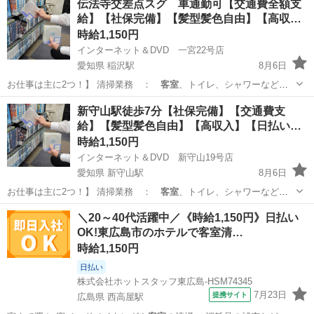
伝法寺交差点スグ 車通勤可【交通費全額支
給】【社保完備】【髪型髪色自由】【高収…
時給1,150円
インターネット＆DVD 一宮22号店
愛知県 稲沢駅
8月6日
お仕事は主に2つ！】 清掃業務 ：
客室
、トイレ、シャワーなどの
共有部の清掃 …
愛知
一宮市
稲沢駅
フロント
スタッフ
新守山駅徒歩7分【社保完備】【交通費支
給】【髪型髪色自由】【高収入】【日払い
可…
時給1,150円
インターネット＆DVD 新守山19号店
愛知県 新守山駅
8月6日
お仕事は主に2つ！】 清掃業務 ：
客室
、トイレ、シャワーなどの
共有部の清掃 …
愛知
名古屋市
新守山駅
フロント
スタッフ
＼20～40代活躍中／《時給1,150円》日払い
OK!東広島市のホテルで客室清…
時給1,150円
日払い
株式会社ホットスタッフ東広島-HSM74345
7月23日
提携サイト
広島県 西高屋駅