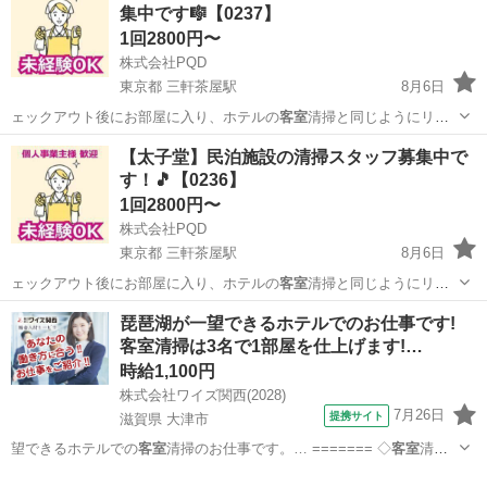
集中です🎼【0237】
1回2800円〜
株式会社PQD
東京都 三軒茶屋駅
8月6日
ェックアウト後にお部屋に入り、ホテルの
客室
清掃と同じようにリネ
ンの洗濯乾燥、 …
東京
世田谷区
三軒茶屋駅
清掃
スタッフ
【太子堂】民泊施設の清掃スタッフ募集中で
す！🎵【0236】
1回2800円〜
株式会社PQD
東京都 三軒茶屋駅
8月6日
ェックアウト後にお部屋に入り、ホテルの
客室
清掃と同じようにリネ
ンの洗濯乾燥、 …
東京
世田谷区
三軒茶屋駅
清掃
スタッフ
琵琶湖が一望できるホテルでのお仕事です!
客室清掃は3名で1部屋を仕上げます!…
時給1,100円
株式会社ワイズ関西(2028)
7月26日
提携サイト
滋賀県 大津市
望できるホテルでの
客室
清掃のお仕事です。… ======= ◇
客室
清掃
スタッフ ： …
滋賀
大津市
清掃