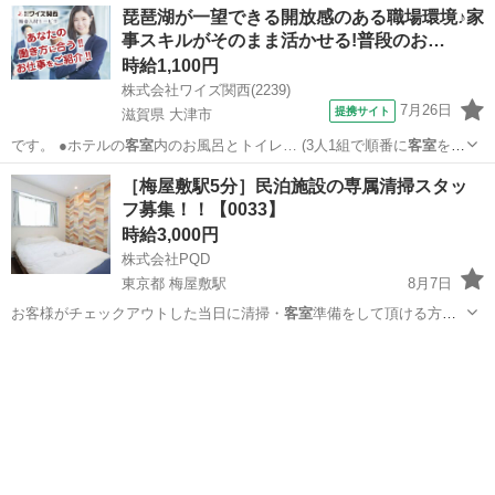
東京
板橋区
本蓮沼駅
清掃
スタッフ
琵琶湖が一望できる開放感のある職場環境♪家
事スキルがそのまま活かせる!普段のお…
時給1,100円
株式会社ワイズ関西(2239)
7月26日
提携サイト
滋賀県 大津市
です。 ●ホテルの
客室
内のお風呂とトイレ… (3人1組で順番に
客室
を回
ります。) ※…
滋賀
大津市
ホテル
［梅屋敷駅5分］民泊施設の専属清掃スタッ
フ募集！！【0033】
時給3,000円
株式会社PQD
東京都 梅屋敷駅
8月7日
お客様がチェックアウトした当日に清掃・
客室
準備をして頂ける方を
募集しております。…
東京
大田区
梅屋敷駅
清掃
スタッフ