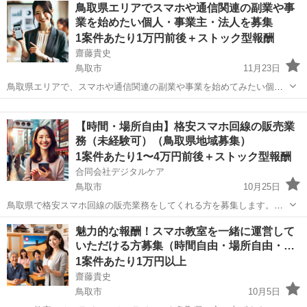
鳥取
米子市
後藤駅
その他
鳥取県エリアでスマホや通信関連の副業や事
なし ◆シフトは毎月15日頃までに翌1ヵ月の 勤務不可日をスマホで
業を始めたい個人・事業主・法人を募集
申告♪...
1案件あたり1万円前後＋ストック型報酬
齋藤貴史
鳥取市
11月23日
鳥取県エリアで、スマホや通信関連の副業や事業を始めてみたい個
人、事業主、法人の方を募集しています。 （他の地域についてもご相
鳥取
鳥取市
その他
成果報酬型
談ください。） ⚫️ 働く場所や時間は自由！自宅・オフィスでのスター
【時間・場所自由】格安スマホ回線の販売業
トも可能 事業を展開す...
務（未経験可）（鳥取県地域募集）
1案件あたり1〜4万円前後＋ストック型報酬
合同会社デジタルケア
鳥取市
10月25日
鳥取県で格安スマホ回線の販売業務をしてくれる方を募集します。
（他の地域の方はご相談ください。） 歩合制のお仕事なので、働く時
鳥取
鳥取市
その他
時給
魅力的な報酬！スマホ教室を一緒に運営して
間・場所は自由とさせていただいております。 ノルマもないので、気
いただける方募集（時間自由・場所自由・…
楽にやるのもよし、全力で...
1案件あたり1万円以上
齋藤貴史
鳥取市
10月5日