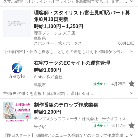
スマホ教室（オンライン・オフライン）を鳥取県で立ち上げます。
（他の地域はお問合せください。） 一緒に運営していただけるメンバ
鳥取
鳥取市
その他
オンライン
理容師・スタイリスト/富士見町駅/パート募
ーを募集しています。 私が運営するスマホスクールは、スマホの操作
集/8月10日更新
やアプリの操作について教...
時給1,100円～1,350円
理容プラージュ 米子店
鳥取県
スポンサー：求人ボックス
08月10日
【仕事内容】<休みも稼ぎも、どちらの理想も叶える>前職から倍近い
給与になったスタッフも多数 <募集職種> 理容師 <仕事内容> 様々なお
アルバイト・パート
在宅ワークのECサイトの運営管理
客さまの「らしさ」を叶える、サロン業務全般をお任せします <プラ
時給1,060円
ージュならではの働きやすさ&成...
A-style株式会社
4月28日
提携サイト
鳥取市
主婦(夫)の働くを応援！ [勤務日数]： 週1日~5日
09:30~12:00/10:00~12:30/10:30~13:00/11:00~13:30/11:30~14:00 月/
鳥取
鳥取市
その他
制作番組のテロップ作成業務
火/水/木/金 などから選べます [勤務...
時給1,200円
テンプスタッフフォーラム株式会社 米子オフィス
6月17日
提携サイト
米子駅
【即日スタート】期間限定☆ニュース番組などのテロップ作成業務