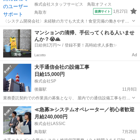
株式会社スタッフサービス 鳥取オフィス
1月27日
提携サイト
鳥取市
〈システム開発会社〉未経験の方でも大丈夫！食堂完備の働きやすい
職場です！ 【お願いしたいお仕事の内容】情報システム部門のヘ
鳥取
鳥取市
その他
マンションの清掃、手伝ってくれる人いませ
ルプ対応(東京の案件を遠隔でサポートする業務)：社内のユーザーから
んか？😭🙏
の端末やシステムに関する対応、...
日給例1万円〜 / 登録不要！高時給求人多数✨
Ad
Lacotto
大手通信会社の設備工事
日給15,000円
株式会社SP
後藤駅
11月8日
業務委託契約での作業員の募集となり、 屋内での通信設備工事を行な
って頂ける方を1名募集しております。 1カ月間の研修期間は日給
鳥取
米子市
後藤駅
その他
設備工事
≪急募≫システムオペレーター／初心者歓迎
10,000円とし、2カ月目以降の日給が15,000円となります。 2人1組で
月給240,000円
作業致しますので、未...
株式会社LASSIC
鳥取駅
7月25日