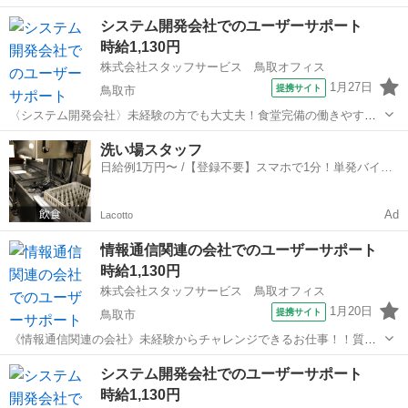
ニュース番組や制作番組のテロップ作成・CG修正を担当するスタッフ
鳥取
米子市
米子駅
その他
システム開発会社でのユーザーサポート
募集！Photoshop・Illustratorの基本操作ができれば業界未経験でも応
時給1,130円
募OK♪先...
株式会社スタッフサービス 鳥取オフィス
1月27日
提携サイト
鳥取市
〈システム開発会社〉未経験の方でも大丈夫！食堂完備の働きやすい
職場です！ 【お願いしたいお仕事の内容】情報システム部門のヘ
鳥取
鳥取市
その他
洗い場スタッフ
ルプ対応(東京の案件を遠隔でサポートする業務)：社内のユーザーから
日給例1万円〜 /【登録不要】スマホで1分！単発バイト
の端末やシステムに関する対応、...
一括検索✨
Ad
Lacotto
情報通信関連の会社でのユーザーサポート
時給1,130円
株式会社スタッフサービス 鳥取オフィス
1月20日
提携サイト
鳥取市
《情報通信関連の会社》未経験からチャレンジできるお仕事！！質問
しやすい環境です！ 【お願いしたいお仕事の内容】端末やシステ
鳥取
鳥取市
その他
システム開発会社でのユーザーサポート
ムに関する対応、社員の利用する機器・ＰＣ・プリンター・業務シス
時給1,130円
テムに関する問い合わせ対応などをお...