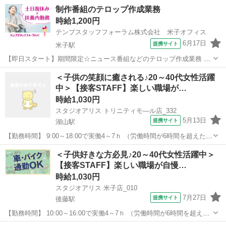
制作番組のテロップ作成業務
時給1,200円
テンプスタッフフォーラム株式会社 米子オフィス
6月17日
提携サイト
米子駅
【即日スタート】期間限定☆ニュース番組などのテロップ作成業務
ニュース番組や制作番組のテロップ作成・CG修正を担当するスタッフ
鳥取
米子市
米子駅
その他
＜子供の笑顔に癒される♪20～40代女性活躍
募集！Photoshop・Illustratorの基本操作ができれば業界未経験でも応
中＞【接客STAFF】楽しい職場が…
募OK♪先...
時給1,030円
スタジオアリス トリニティモ—ル店_332
5月13日
提携サイト
湖山駅
【勤務時間】 9:00～18:00で実働4～7ｈ （労働時間が6時間を超えた場
合の休憩時間は法定通り） ◆土日含む週2日～・1日4ｈ～OK ◎曜日・
鳥取
鳥取市
湖山駅
その他
＜子供好きな方必見♪20～40代女性活躍中＞
時間は応相談 ◎残業なし ◆シフトは毎月15日頃までに翌1ヵ月の 勤
【接客STAFF】楽しい職場が自慢…
務不...
時給1,030円
スタジオアリス 米子店_010
7月27日
提携サイト
後藤駅
【勤務時間】 10:00～16:00で実働4～7ｈ （労働時間が6時間を超えた
場合の休憩時間は法定通り） ◆土日含む週2日～・1日4ｈ～OK ◎残業