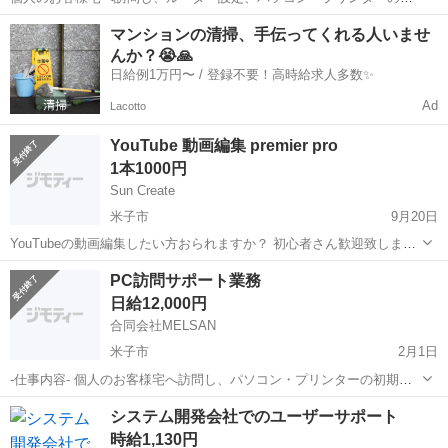
期設置、インターネット接続設定、セキュリティ対策設定等の各種設
鳥取
米子市
その他
業務
マンションの清掃、手伝ってくれる人いませ
定。 パソコン・プリンター・ネットワーク機器等の各種トラブル解決
んか？😭🙏
のため出張サポートを行う業務で...
日給例1万円〜 / 登録不要！高時給求人多数✨
Ad
Lacotto
YouTube 動画編集 premier pro
1本1000円
Sun Create
米子市
9月20日
YouTubeの動画編集したい方おられますか？ 初心者さん歓迎致しま
す。 テンプレートと簡単なマニュアルがありますので、安心してお仕
鳥取
米子市
その他
動画編集
PC訪問サポート業務
事していただけます。 私が普段受注しているお仕事をお願いするの
日給12,000円
で、サポート可能です。 こ...
合同会社MELSAN
米子市
2月1日
-仕事内容- 個人のお客様宅へ訪問し、パソコン・プリンターの初期設
置、インターネット接続設定、セキュリティ対策設定等の各種設定。
鳥取
米子市
その他
業務
システム開発会社でのユーザーサポート
パソコンの各種トラブル解決のため出張サポートを行う業務です。 パ
時給1,130円
ソコン全般の設定...