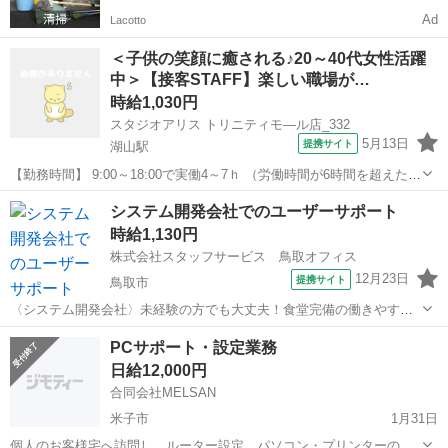
Ad
Lacotto
＜子供の笑顔に癒される♪20～40代女性活躍
中＞【接客STAFF】楽しい職場が…
時給1,030円
スタジオアリス トリニティモ—ル店_332
5月13日
提携サイト
湖山駅
【勤務時間】 9:00～18:00で実働4～7ｈ （労働時間が6時間を超えた場
合の休憩時間は法定通り） ◆土日含む週2日～・1日4ｈ～OK ◎曜日・
鳥取
鳥取市
湖山駅
その他
システム開発会社でのユーザーサポート
時間は応相談 ◎残業なし ◆シフトは毎月15日頃までに翌1ヵ月の 勤
時給1,130円
務不...
株式会社スタッフサービス 鳥取オフィス
12月23日
提携サイト
鳥取市
〈システム開発会社〉未経験の方でも大丈夫！食堂完備の働きやすい
職場です！ 【お願いしたいお仕事の内容】情報システム部門のヘ
鳥取
鳥取市
その他
PCサポート・設定業務
ルプ対応(東京の案件を遠隔でサポートする業務)：社内のユーザーから
日給12,000円
の端末やシステムに関する対応、...
合同会社MELSAN
米子市
1月31日
個人のお客様宅へ訪問し、ルーター設定、パソコン・プリンターの初