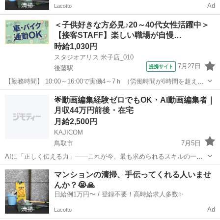
Ad
Lacotto
＜子供好きな方必見♪20～40代女性活躍中＞
【接客STAFF】楽しい職場が自慢…
時給1,030円
スタジオアリス 米子店_010
7月27日
提携サイト
後藤駅
【勤務時間】 10:00～16:00で実働4～7ｈ （労働時間が6時間を超えた
場合の休憩時間は法定通り） ◆土日含む週2日～・1日4ｈ～OK ◎残業
鳥取
米子市
後藤駅
その他
🌟動画編集経験ゼロでもOK・AI動画編集者｜
なし ◆シフトは毎月15日頃までに翌1ヵ月の 勤務不可日をスマホで
月収44万円前後・在宅
申告♪...
月給2,500円
KAJICOM
鳥取市
7月5日
AIに「正しく伝える力」——これが今、最も求められるスキルの一つ
です🌟 弊社のAIプロンプトエンジニア職では、 AIツールへの指示文を
鳥取
鳥取市
その他
動画編集
マンションの清掃、手伝ってくれる人いませ
設計・テスト・改善するすべてのスキルを ゼロから身につけられま
んか？😭🙏
す。 完全在...
日給例1万円〜 / 登録不要！高時給求人多数✨
Ad
Lacotto