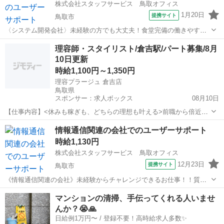
株式会社スタッフサービス 鳥取オフィス
1月20日
提携サイト
鳥取市
〈システム開発会社〉未経験の方でも大丈夫！食堂完備の働きやすい
職場です！ 【お願いしたいお仕事の内容】情報システム部門のヘ
鳥取
鳥取市
その他
理容師・スタイリスト/倉吉駅/パート募集/8月
ルプ対応(東京の案件を遠隔でサポートする業務)：社内のユーザーから
10日更新
の端末やシステムに関する対応、...
時給1,100円～1,350円
理容プラージュ 倉吉店
鳥取県
スポンサー：求人ボックス
08月10日
【仕事内容】<休みも稼ぎも、どちらの理想も叶える>前職から倍近い
給与になったスタッフも多数 <募集職種> 理容師 <仕事内容> 様々なお
アルバイト・パート
情報通信関連の会社でのユーザーサポート
客さまの「らしさ」を叶える、サロン業務全般をお任せします <プラ
時給1,130円
ージュならではの働きやすさ&成...
株式会社スタッフサービス 鳥取オフィス
12月23日
提携サイト
鳥取市
《情報通信関連の会社》未経験からチャレンジできるお仕事！！質問
しやすい環境です！ 【お願いしたいお仕事の内容】端末やシステ
鳥取
鳥取市
その他
マンションの清掃、手伝ってくれる人いませ
ムに関する対応、社員の利用する機器・ＰＣ・プリンター・業務シス
んか？😭🙏
テムに関する問い合わせ対応などをお...
日給例1万円〜 / 登録不要！高時給求人多数✨