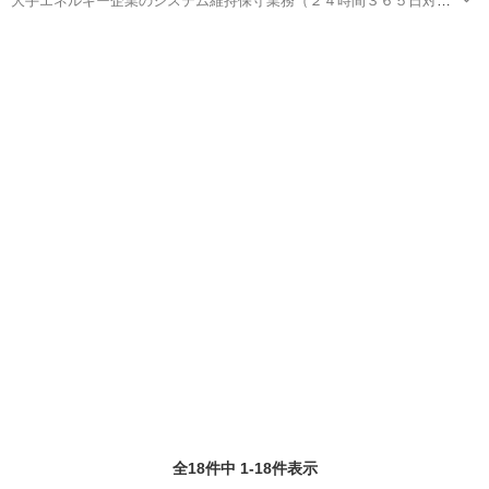
大手エネルギー企業のシステム維持保守業務（２４時間３６５日対
応）を 交代勤務で行っていただきます。主にシステムオペレーショ
鳥取
鳥取市
鳥取駅
その他
業務
ン、システム監視を、 用意された手順書に従って丁寧に進めて頂くお
仕事です。 ※入社時に研修、レク...
全18件中 1-18件表示