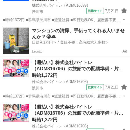
株式会社バイトレ（ADM816699）
7月21日
提携サイト
渋川市
■時給1372円 ■群馬県渋川市 ■派遣社員 ■即日勤務OK、履歴書不要、
友達と応募OK、未経験歓迎、大学生歓迎、女性活躍中、主婦・主夫歓
群馬
渋川市
その他
マンションの清掃、手伝ってくれる人いませ
迎、フリーター歓迎、学歴不問、ブランクOK、ミドル（40代～）活躍
んか？😭🙏
中、日払い、週払い、...
日給例1万円〜 / 登録不要！高時給求人多数✨
Ad
Lacotto
【週払い】株式会社バイトレ
（ADM816706）の旅館での配膳準備・片づ
け業務
時給1,372円
株式会社バイトレ（ADM816706）
7月21日
提携サイト
渋川市
■時給1372円 ■群馬県渋川市 ■派遣社員 ■即日勤務OK、履歴書不要、
友達と応募OK、未経験歓迎、大学生歓迎、女性活躍中、主婦・主夫歓
群馬
渋川市
その他
【週払い】株式会社バイトレ
迎、フリーター歓迎、学歴不問、ブランクOK、ミドル（40代～）活躍
（ADM816706）の旅館での配膳準備・片づ
中、日払い、週払い、...
け業務
時給1,372円
株式会社バイトレ（ADM816706）