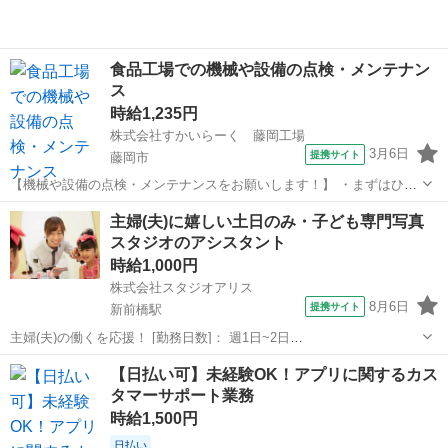
食品工場での機械や設備の点検・メンテナン
ス
時給1,235円
株式会社すかいらーく 藤岡工場
3月6日
提携サイト
藤岡市
【機械や設備の点検・メンテナンスをお願いします！】 ・まずはひと
つひとつの作業を丁寧にお教えしまので、 みなさん安心して始められ
群馬
藤岡市
その他
主婦(夫)に嬉しい土日のみ・子ども専門写真
ます！ ・点検チェックリストやマニュアルも完備！ ・慣れてきたら得
スタジオのアシスタント
意分野からお任せします。 ・実...
時給1,000円
株式会社スタジオアリス
8月6日
提携サイト
新前橋駅
主婦(夫)の働くを応援！ [勤務日数]： 週1日~2日
09:00~14:00/10:00~15:00/11:00~15:00/13:00~17:00/15:00~19:00 土/日
群馬
前橋市
新前橋駅
その他
【日払い可】未経験OK！アプリに関するカス
などから選べます [勤務地・最寄駅]...
タマーサポート業務
時給1,500円
日払い