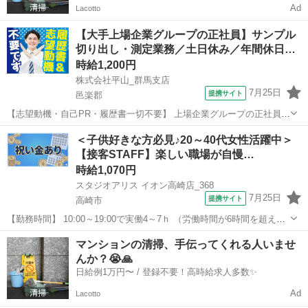
Ad
Lacotto
【大手上場企業グループの正社員】サンプル
切り出し・測定業務／土日休み／年間休日…
時給1,200円
株式会社平山_群馬支店
7月25日
提携サイト
邑楽郡
【志望動機・自己PR・履歴書一切不要】 上場企業グループの正社員
(無期派遣)のお仕事になりますが、 かしこまった面接は一切ございま
群馬
邑楽郡
その他
＜子供好きな方必見♪20～40代女性活躍中＞
せん。 ご自身の希望とする働き方や、今後のキャリアプランをお聞か
【接客STAFF】楽しい職場が自慢…
せください。 #Web選考結...
時給1,070円
スタジオアリス イオン高崎店_368
7月25日
提携サイト
高崎市
【勤務時間】 10:00～19:00で実働4～7ｈ （労働時間が6時間を超えた
場合の休憩時間は法定通り） ◆土日含む週2日～・1日4ｈ～OK ◎残業
群馬
高崎市
その他
マンションの清掃、手伝ってくれる人いませ
なし ◆シフトは毎月15日頃までに翌1ヵ月の 勤務不可日をスマホで
んか？😭🙏
申告♪...
日給例1万円〜 / 登録不要！高時給求人多数✨
Ad
Lacotto