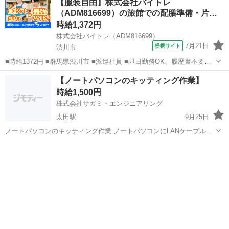
【服装自由】株式会社バイトレ
を有すると時給100円以上アップも可能です。 【前給制度あり】 働い
（ADM816699）の旅館での配膳準備・片づ
た分のお...
け業務
時給1,372円
株式会社バイトレ（ADM816699）
7月21日
提携サイト
渋川市
■時給1372円 ■群馬県渋川市 ■派遣社員 ■即日勤務OK、履歴書不要、
友達と応募OK、未経験歓迎、大学生歓迎、女性活躍中、主婦・主夫歓
群馬
渋川市
その他
【ノートパソコンのキッティング作業】
迎、フリーター歓迎、学歴不問、ブランクOK、ミドル（40代～）活躍
時給1,500円
中、日払い、週払い、...
株式会社サガミ・エンジニアリング
太田駅
9月25日
ノートパソコンのキッティング作業 ノートパソコンにLANケーブルを
繋ぎ、決められた設定をしていくお仕事です。 手順書を元に設定する
群馬
太田市
太田駅
その他
キッティング
ので、難しいお仕事ではありません。 求められるスキル 自宅でパソ
コンを組み立てた...