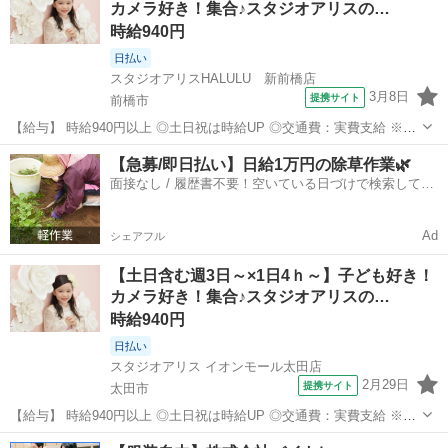
カメラ好き！集合♪スタジオアリスの…
た分のお...
時給940円
日払い
スタジオアリスHALULU 新前橋店
3月8日
提携サイト
前橋市
【給与】 時給940円以上 ◎土日祝は時給UP ◎交通費：実費支給 ※月
額15,000円まで 準社員制度、社内資格取得による昇給あり！ 社内資格
群馬
前橋市
その他
【急募/即日払い】日給1万円の除草作業🌿
を有すると時給100円以上アップも可能です。 【前給制度あり】 働い
面接なし / 履歴書不要！空いている日づけで検索して即
た分のお...
日はたらける✨
Ad
シェアフル
【土日含む週3日～×1日4ｈ～】子ども好き！
カメラ好き！集合♪スタジオアリスの…
時給940円
日払い
スタジオアリス イオンモール太田店
2月29日
提携サイト
太田市
【給与】 時給940円以上 ◎土日祝は時給UP ◎交通費：実費支給 ※月
額15,000円まで 準社員制度、社内資格取得による昇給あり！ 社内資格
群馬
太田市
その他