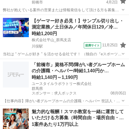
前橋市
4月2日
弊社が抱えている案件の営業または情報発信をして頂ける方を募集し
ております。（群馬県以外の方もご相談ください。） 完全歩合制（成
群馬
前橋市
その他
情報発信
【ゲーマー好き必見！】サンプル切り出し・
果報酬）で1件1,000円〜4万円程度の案件があります。 一度契約が完
測定業務／土日休み／年間休日129／冷…
了したら、お客様の継...
時給1,200円
株式会社平山_群馬支店
11月25日
提携サイト
川俣駅
当社は “ ゲームが好き ” を活かせる会社です！ （独自の『eスポーツ支
援制度』や社内eスポーツ部があります！） ゲーム好きなゲーマース
群馬
邑楽郡
川俣駅
その他
「前橋市」資格不問/障がい者グループホーム
タッフが多く、 チームワークやコミュニケーションを重視した職場環
の介護職・ヘルパー/時給1,140円か…
境です！ ◎◎お仕...
時給1,140円～1,190円
ユースタイルラボラトリー株式会社
群馬県
スポンサー：求人ボックス
08月05日
【仕事内容】障がい者グループホームの介護職・ヘルパー 世話人・生
活支援員としての業務を行っていただきます。 <主な業務内容> お食
アルバイト・パート
魅力的な報酬！スマホ教室を一緒に運営して
事の準備 食事・入浴・就寝の支援 日常生活の相談業務 健康管理、記
いただける方募集（時間自由・場所自由・…
録 就業支援施設への送り出し など...
1案件あたり1万円以上