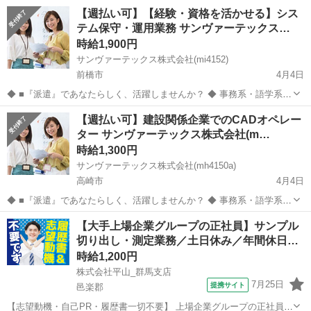
受付(官公庁)、販売・営業・サービス系など、多種多様なお仕事をご提
群馬
吾妻郡
その他
【週払い可】【経験・資格を活かせる】シス
案しております。まずは気軽にお問合せ下さい。 ・情報セキュリティ
テム保守・運用業務 サンヴァーテックス…
ーに関する基本業務及び...
時給1,900円
サンヴァーテックス株式会社(mi4152)
前橋市
4月4日
◆ ■『派遣』であなたらしく、活躍しませんか？ ◆ 事務系・語学系、
受付(官公庁)、販売・営業・サービス系など、多種多様なお仕事をご提
群馬
前橋市
その他
【週払い可】建設関係企業でのCADオペレー
案しております。まずは気軽にお問合せ下さい。 【システム運用業
ター サンヴァーテックス株式会社(m…
務】 ・地方公営競技場の...
時給1,300円
サンヴァーテックス株式会社(mh4150a)
高崎市
4月4日
◆ ■『派遣』であなたらしく、活躍しませんか？ ◆ 事務系・語学系、
受付(官公庁)、販売・営業・サービス系など、多種多様なお仕事をご提
群馬
高崎市
その他
【大手上場企業グループの正社員】サンプル
案しております。まずは気軽にお問合せ下さい。 【CADオペレータ
切り出し・測定業務／土日休み／年間休日…
ー、一般事務】 ・CA...
時給1,200円
株式会社平山_群馬支店
7月25日
提携サイト
邑楽郡
【志望動機・自己PR・履歴書一切不要】 上場企業グループの正社員