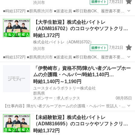
7月21日
提携サイト
渋川市
■時給1372円 ■群馬県渋川市 ■派遣社員 ■即日勤務OK、履歴書不要、
友達と応募OK、未経験歓迎、大学生歓迎、女性活躍中、主婦・主夫歓
群馬
渋川市
その他
【大学生歓迎】株式会社バイトレ
迎、フリーター歓迎、学歴不問、ブランクOK、ミドル（40代～）活躍
（ADM816702）のコロッケやソフトクリー
中、日払い、週払い、...
ム…
時給1,372円
株式会社バイトレ（ADM816702）
7月21日
提携サイト
渋川市
■時給1372円 ■群馬県渋川市 ■派遣社員 ■即日勤務OK、履歴書不要、
友達と応募OK、未経験歓迎、大学生歓迎、女性活躍中、主婦・主夫歓
群馬
渋川市
その他
「伊勢崎市」資格不問/障がい者グループホー
迎、フリーター歓迎、学歴不問、ブランクOK、ミドル（40代～）活躍
ムの介護職・ヘルパー/時給1,140円…
中、日払い、週払い、...
時給1,140円～1,190円
ユースタイルラボラトリー株式会社
群馬県
スポンサー：求人ボックス
08月05日
【仕事内容】障がい者グループホームの介護職・ヘルパー 世話人・生
活支援員としての業務を行っていただきます。 <主な業務内容> お食
アルバイト・パート
【未経験歓迎】株式会社バイトレ
事の準備 食事・入浴・就寝の支援 日常生活の相談業務 健康管理、記
（ADM816695）のコロッケやソフトクリー
録 就業支援施設への送り出し など...
ム…
時給1,372円