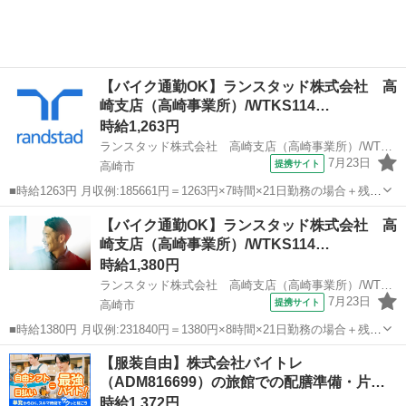
【バイク通勤OK】ランスタッド株式会社 高
崎支店（高崎事業所）/WTKS114…
時給1,263円
ランスタッド株式会社 高崎支店（高崎事業所）/WTKS114532
7月23日
提携サイト
高崎市
■時給1263円 月収例:185661円＝1263円×7時間×21日勤務の場合＋残業
代、交通費別途支給 ※交通費実費支給／当社規定あり。 ■群馬県高崎
群馬
高崎市
その他
【バイク通勤OK】ランスタッド株式会社 高
市 高崎駅からは車で約20分／無料駐車場あり ■派遣社員 ■未経験歓
崎支店（高崎事業所）/WTKS114…
迎、服...
時給1,380円
ランスタッド株式会社 高崎支店（高崎事業所）/WTKS114534
7月23日
提携サイト
高崎市
■時給1380円 月収例:231840円＝1380円×8時間×21日勤務の場合＋残業
代、交通費別途支給 ※交通費実費支給／当社規定あり。 ■群馬県高崎
群馬
高崎市
その他
【服装自由】株式会社バイトレ
市 【無料駐車場】新前橋駅や井野駅から車で約10～15分！ ■紹介予定
（ADM816699）の旅館での配膳準備・片づ
派遣...
け業務
時給1,372円