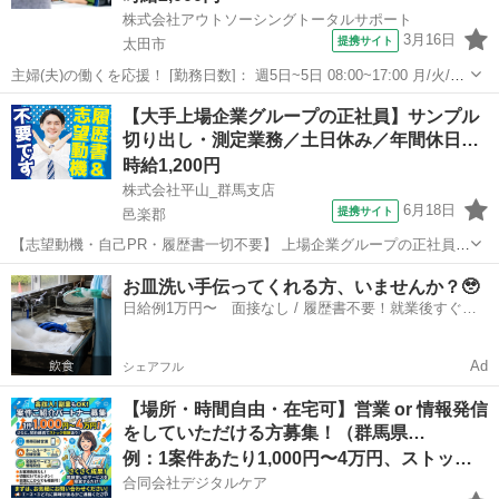
株式会社アウトソーシングトータルサポート
3月16日
提携サイト
太田市
主婦(夫)の働くを応援！ [勤務日数]： 週5日~5日 08:00~17:00 月/火/水/
木/金 [勤務地・最寄駅]： 群馬県太田市 【派遣元】株式会社アウトソ
群馬
太田市
その他
【大手上場企業グループの正社員】サンプル
ーシングトータルサポート 太田(群馬県)駅 [職種名]：...
切り出し・測定業務／土日休み／年間休日…
時給1,200円
株式会社平山_群馬支店
6月18日
提携サイト
邑楽郡
【志望動機・自己PR・履歴書一切不要】 上場企業グループの正社員
(無期派遣)のお仕事になりますが、 かしこまった面接は一切ございま
群馬
邑楽郡
その他
お皿洗い手伝ってくれる方、いませんか？🥹
せん。 ご自身の希望とする働き方や、今後のキャリアプランをお聞か
日給例1万円〜 面接なし / 履歴書不要！就業後すぐに
せください。 #Web選考結...
お給料がもらえる✨
Ad
シェアフル
【場所・時間自由・在宅可】営業 or 情報発信
をしていただける方募集！（群馬県…
例：1案件あたり1,000円〜4万円、ストック型報酬可
合同会社デジタルケア