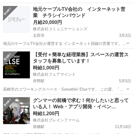
(無期派遣)のお仕事になりますが、 かしこまった面接は一切ございま
群馬
邑楽郡
その他
地元ケーブルTV会社の インターネット営
せん。 ご自身の希望とする働き方や、今後のキャリアプランをお聞か
業 チラシインバウンド
せください。 #Web選考結...
月給20,000円
株式会社コミュニケーションズ
太田市
3月2日
地元のケーブルTV会社が運営する インターネット回線の営業です。
チラシを撒いてインバウンドに対する営業なので 簡単営業です。 研修
群馬
太田市
その他
地元
【受付＋簡単な経理業務】スペースの運営ス
も１日（３時間）で覚えます。 成果報酬です。１件２００００円～ 週
タッフを募集しています！
一でも可能...
時給1,000円
株式会社フェアマインド
井野駅
5月5日
高崎市のコワーキングスペース・Somethin' Elseです。 この度、「コ
ワーキングスペースの受付業務」および「経理ソフトを用いた簡単な
群馬
高崎市
井野駅
その他
コワーキングスペース
グンマーの前橋で求む！何かしたいと思って
経理業務」を担当するスタッフを新たに募集いたします。（日曜＆祝
いる人！ Web・アプリ開発・イベン…
日勤務） ...
時給1,200円
株式会社ブレインファーム
前橋駅
11月14日