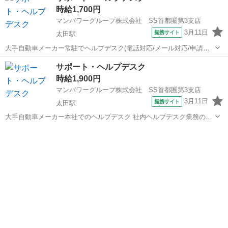
時給1,700円
マンパワーグループ株式会社 SS首都圏第3支店
3月11日
提携サイト
太田駅
大手自動車メーカー常駐でヘルプデスク(電話対応/メール対応/申請対
応) ・社内PCのハード、ソフト両面に関するお問い合わせ対応業務(オ
群馬
太田市
太田駅
その他
サポート・ヘルプデスク
ンサイト対応含む) PCキッティング、故障対応、Office関連、ネットワ
時給1,900円
ーク(有線・無線...
マンパワーグループ株式会社 SS首都圏第3支店
3月11日
提携サイト
太田駅
大手自動車メーカー本社でのヘルプデスク 社内ヘルプデスク業務の現
状分析と業務可視化 顧客との打ち合わせ、調整 運用テスト、ドキュメ
群馬
太田市
太田駅
その他
ント作成 運用確定、業務フロー構築 ヘルプデスク運用開始以後は社内
ヘルプデスク ※祝日は通...