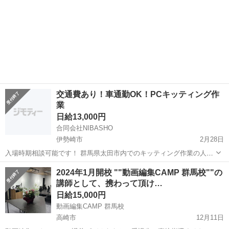
交通費あり！車通勤OK！PCキッティング作
業
日給13,000円
合同会社NIBASHO
伊勢崎市
2月28日
入場時期相談可能です！ 群馬県太田市内でのキッティング作業の人員
を募集いたします！ 本件6月から動いている案件になり、増員のお話
群馬
伊勢崎市
その他
キッティング
2024年1月開校 ""動画編集CAMP 群馬校""の
しをいただいております。 キッティング経験者様や、IT業界に携わり
講師として、携わって頂け…
たい方、フリーランス...
日給15,000円
動画編集CAMP 群馬校
高崎市
12月11日