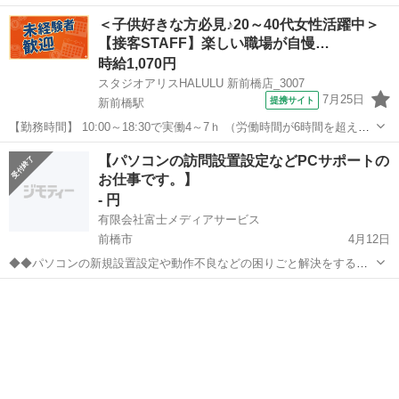
形がありますので、記事と案はPDFで提示します。 文字組、レイアウ
群馬
高崎市
井野駅
その他
＜子供好きな方必見♪20～40代女性活躍中＞
ト、画像処理の出来る方。 何回か修正出来る方を希望します。 代表作
【接客STAFF】楽しい職場が自慢…
品の添付をお願い致...
時給1,070円
スタジオアリスHALULU 新前橋店_3007
7月25日
提携サイト
新前橋駅
【勤務時間】 10:00～18:30で実働4～7ｈ （労働時間が6時間を超えた
場合の休憩時間は法定通り） ◆土日含む週2日～・1日4ｈ～OK ◎残業
群馬
前橋市
新前橋駅
その他
【パソコンの訪問設置設定などPCサポートの
なし ◆シフトは毎月15日頃までに翌1ヵ月の 勤務不可日をスマホで
お仕事です。】
申告♪...
- 円
有限会社富士メディアサービス
前橋市
4月12日
◆◆パソコンの新規設置設定や動作不良などの困りごと解決をするお
仕事です◆◆ ご覧いただき、ありがとうございます。 パソコンのご購
群馬
前橋市
その他
入者のお宅に訪問して、設置設定をしたり、既存のお客様のパソコン
にソフトをインストール...