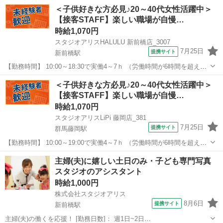
＜子供好きな方必見♪20～40代女性活躍中＞
【接客STAFF】楽しい職場が自慢…
時給1,070円
スタジオアリスHALULU 新前橋店_3007
7月25日
提携サイト
新前橋駅
【勤務時間】 10:00～18:30で実働4～7ｈ （労働時間が6時間を超えた
場合の休憩時間は法定通り） ◆土日含む週2日～・1日4ｈ～OK ◎残業
群馬
前橋市
新前橋駅
その他
＜子供好きな方必見♪20～40代女性活躍中＞
なし ◆シフトは毎月15日頃までに翌1ヵ月の 勤務不可日をスマホで
【接客STAFF】楽しい職場が自慢…
申告♪...
時給1,070円
スタジオアリスLiPi 藤岡店_381
7月25日
提携サイト
群馬藤岡駅
【勤務時間】 10:00～19:00で実働4～7ｈ （労働時間が6時間を超えた
場合の休憩時間は法定通り） ◆土日含む週2日～・1日4ｈ～OK ◎残業
群馬
藤岡市
群馬藤岡駅
その他
主婦(夫)に嬉しい土日のみ・子ども専門写真
なし ◆シフトは毎月15日頃までに翌1ヵ月の 勤務不可日をスマホで
スタジオのアシスタント
申告♪...
時給1,000円
株式会社スタジオアリス
8月6日
提携サイト
新前橋駅
主婦(夫)の働くを応援！ [勤務日数]： 週1日~2日