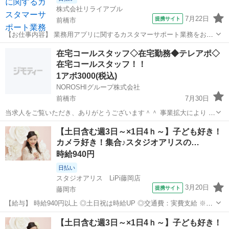
株式会社リライアブル
7月22日
提携サイト
前橋市
【お仕事内容】 業務用アプリに関するカスタマーサポート業務をお任
せします！ マニュアル完備の為未経験からでも安心してスタートでき
群馬
前橋市
その他
在宅コールスタッフ◇在宅勤務◆テレアポ◇
ます☆彡 【具体的には…】 ・ アプリの使い方や設定に関するお問い
在宅コールスタッフ！！
合わせ対応 ・エラーや不具合...
1アポ3000(税込)
NOROSHIグループ株式会社
前橋市
7月30日
当求人をご覧いただき、ありがとうございます＾＾ 事業拡大により 在
宅勤務のコールセンタースタッフ（テレアポ）を募集しています！ 各
群馬
前橋市
その他
スタッフ
【土日含む週3日～×1日4ｈ～】子ども好き！
種ボーナスもご用意しております♪ ◇不用品の買取のアポイントを取
カメラ好き！集合♪スタジオアリスの…
得する...
時給940円
日払い
スタジオアリス LiPi藤岡店
3月20日
提携サイト
藤岡市
【給与】 時給940円以上 ◎土日祝は時給UP ◎交通費：実費支給 ※月
額15,000円まで 準社員制度、社内資格取得による昇給あり！ 社内資格
群馬
藤岡市
その他
【土日含む週3日～×1日4ｈ～】子ども好き！
を有すると時給100円以上アップも可能です。 【前給制度あり】 働い