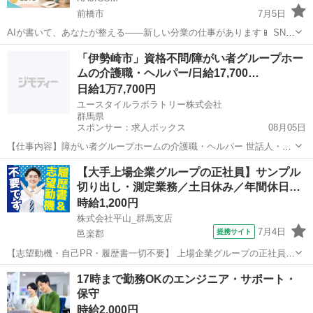
前橋市
7月5日
AIが書いて、あなたが整える——新しい分業の仕事があります📱 SNS
投稿文、ブログ記事、メルマガ本文。 AIが下書きを出して、人間が仕
群馬
前橋市
その他
ブログ記事
「伊勢崎市」資格不問/障がい者グループホー
上げる。 弊社ではその「仕上げ担当」を募集しています。 完全在宅・
ムの介護職・ヘルパー/日給17,700…
月収44...
日給1万7,700円
ユースタイルラボラトリー株式会社
群馬県
スポンサー：求人ボックス
08月05日
【仕事内容】障がい者グループホームの介護職・ヘルパー 世話人・生
活支援員としての業務を行っていただきます。 <主な業務内容> お食
アルバイト・パート
【大手上場企業グループの正社員】サンプル
事の準備 食事・入浴・就寝の支援 日常生活の相談業務 健康管理、記
切り出し・測定業務／土日休み／年間休日…
録 就業支援施設への送り出し など...
時給1,200円
株式会社平山_群馬支店
7月4日
提携サイト
邑楽郡
【志望動機・自己PR・履歴書一切不要】 上場企業グループの正社員
(無期派遣)のお仕事になりますが、 かしこまった面接は一切ございま
群馬
邑楽郡
その他
17時まで勤務OKのエンジニア・サポート・
せん。 ご自身の希望とする働き方や、今後のキャリアプランをお聞か
保守
せください。 #Web選考結...
時給2,000円