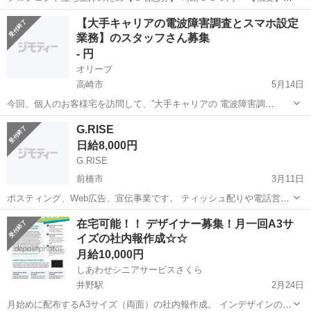
自社の新規事業を拡大するため長期計画でIT技術者を募集します。 経
群馬
前橋市
その他
業務
【大手キャリアの電波障害調査とスマホ設定
験がなくてもやる気があれば勉強しながらでもOKです。 習得度に応
業務】のスタッフさん募集
じて正社員への...
- 円
オリーブ
高崎市
5月14日
今回、個人のお客様宅を訪問して、”大手キャリアの 電波障害調
査”と”スマホ設定及びレッスン業務”を 行って頂けるスタッフさんを募
群馬
高崎市
その他
電波障害
G.RISE
集しています。 主な勤務地は、高崎市の事務所を拠点に、自家用車で
日給8,000円
近隣県の個人のお客...
G.RISE
前橋市
3月11日
ポスティング、Web広告、宣伝事業です。 ティッシュ配りや電話営業
してくれる方いたら、よろしくお願いします！♪( ´▽｀) 女性の方とか
群馬
前橋市
その他
ティッシュ
在宅可能！！ デザイナー募集！月一回A3サ
でティッシュ配りを１日数時間でもやってくれる方いたらお願いしま
イズの社内報作成☆☆
す！給料は応相談です。...
月給10,000円
しあわせシニアサービスさくら
井野駅
2月24日
月始めに配布するA3サイズ（両面）の社内報作成。 インデザインの雛