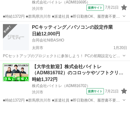
株式会社バイトレ（ADM816695）
7月21日
提携サイト
渋川市
■時給1372円 ■群馬県渋川市 ■派遣社員 ■即日勤務OK、履歴書不要、
友達と応募OK、未経験歓迎、大学生歓迎、女性活躍中、主婦・主夫歓
群馬
渋川市
その他
PCキッティング／パソコンの設定作業
迎、フリーター歓迎、学歴不問、ブランクOK、ミドル（40代～）活躍
日給12,000円
中、日払い、週払い、...
合同会社NIBASHO
太田市
1月20日
PCセットアップのプロジェクトに参加しよう！ PCの初期設定などを
行う「キッティング」業務を担当していただきます。 プロジェクトは
群馬
太田市
その他
キッティング
【大学生歓迎】株式会社バイトレ
継続中で、今後さらに拡大予定！ 勤務開始時期についてもご相談に応
（ADM816702）のコロッケやソフトクリー
じます。 ☆業...
ム…
時給1,372円
株式会社バイトレ（ADM816702）
7月21日
提携サイト
渋川市
■時給1372円 ■群馬県渋川市 ■派遣社員 ■即日勤務OK、履歴書不要、
友達と応募OK、未経験歓迎、大学生歓迎、女性活躍中、主婦・主夫歓
群馬
渋川市
その他
迎、フリーター歓迎、学歴不問、ブランクOK、ミドル（40代～）活躍
中、日払い、週払い、...