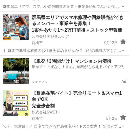
群馬県エリアで、スマホや通信関連の副業・事業を始めてみたい個
人・事業者・法人の方を募集しています。 （※他の地域の方もお気軽
群馬
前橋市
その他
オンライン
群馬県エリアでスマホ修理や回線販売ができ
にご相談ください） ⚫️ 働く場所や時間は自由！自宅やオフィスでのス
るメンバー・事業主を募集！
タートもOK 事業を始...
1案件あたり1〜2万円前後＋ストック型報酬
合同会社デジタルケア
前橋市
9月12日
📱 群馬で地域密着型のお仕事を始めませんか？ （他の地域の方もご相
談OK！） ⏳ 時間や場所に縛られず、自宅でもスタート可能！ 未経験
群馬
前橋市
その他
スキマ時間
【単発 / 3時間だけ】マンション内清掃
の方でもスマホに関するスキルを学びながら、収益化の仕組みを共有
履歴書・面接なし！すぐお給料がもらえるバイトアプリ
します。 🎯...
Ad
シェアフル
【群馬在宅バイト】完全リモート＆スマホ1
台でOK
完全歩合制
株式会社SWETH
前橋市
5月2日
＼今、大注目！／ 自宅でできる群馬在宅バイトのご案内！ 配信アプリ