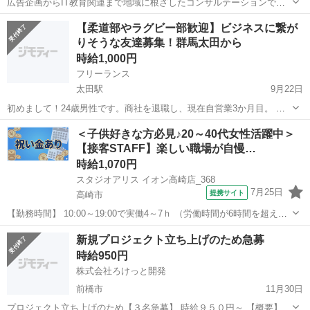
広告企画からIT教育関連まで地域に根ざしたコンサルテーションで高
い評価をいただいています。 BrainFarmは2005年に前橋で設立した中
群馬
前橋市
前橋駅
その他
起業家
【柔道部やラグビー部歓迎】ビジネスに繋が
小事業者向け広告企画・制作&インターネットサービスの会社です。
りそうな友達募集！群馬太田から
「すべての人に情...
時給1,000円
フリーランス
太田駅
9月22日
初めまして！24歳男性です。商社を退職し、現在自営業3か月目。 月
収200万円を突破した記念で、ジモティーで友達募集をします。（人脈
群馬
太田市
太田駅
その他
自営業
＜子供好きな方必見♪20～40代女性活躍中＞
作り） ぜひ最後まで読んでください。 【目的】 人脈作りです。 群...
【接客STAFF】楽しい職場が自慢…
時給1,070円
スタジオアリス イオン高崎店_368
7月25日
提携サイト
高崎市
【勤務時間】 10:00～19:00で実働4～7ｈ （労働時間が6時間を超えた
場合の休憩時間は法定通り） ◆土日含む週2日～・1日4ｈ～OK ◎残業
群馬
高崎市
その他
新規プロジェクト立ち上げのため急募
なし ◆シフトは毎月15日頃までに翌1ヵ月の 勤務不可日をスマホで
時給950円
申告♪...
株式会社ろけっと開発
前橋市
11月30日
プロジェクト立ち上げのため【３名急募】 時給９５０円～ 【概要】