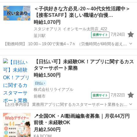
09:00~14:00/10:00~15:00/11:00~15:00/13:00~17:00/15:00~19:00 土/日
群馬
前橋市
新前橋駅
その他
＜子供好きな方必見♪20～40代女性活躍中＞
などから選べます [勤務地・最寄駅]...
【接客STAFF】楽しい職場が自慢…
時給1,070円
スタジオアリス イオンモール太田店_422
7月24日
提携サイト
韮川駅
【勤務時間】 10:00～19:00で実働4～7ｈ （労働時間が6時間を超えた
場合の休憩時間は法定通り） ◆土日含む週2日～・1日4ｈ～OK ◎残業
群馬
太田市
韮川駅
その他
なし ◆シフトは毎月15日頃までに翌1ヵ月の 勤務不可日をスマホで
【日払い可】未経験OK！アプリに関するカス
申告♪...
タマーサポート業務
時給1,500円
日払い
株式会社リライアブル
7月22日
提携サイト
前橋市
【お仕事内容】 業務用アプリに関するカスタマーサポート業務をお任
せします！ マニュアル完備の為未経験からでも安心してスタートでき
群馬
前橋市
その他
📍全国OK・AI動画編集者募集｜月収44万円
ます☆彡 【具体的には…】 ・ アプリの使い方や設定に関するお問い
前後・未経験OK
合わせ対応 ・エラーや不具合...
月給2,500円
KAJICOM