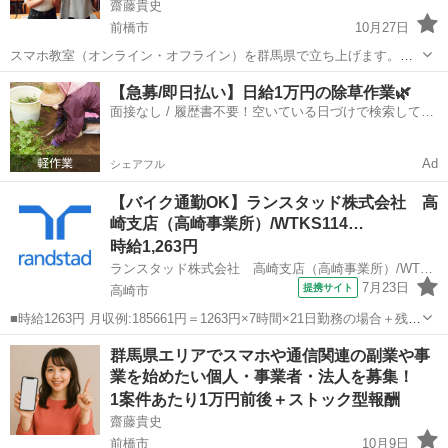
齋藤貴史
前橋市
10月27日
スマホ教室（オンライン・オフライン）を群馬県で立ち上げます。
（他の地域はお問合せください。） 一緒に運営していただけるメンバ
群馬
前橋市
その他
オンライン
【急募/即日払い】日給1万円の除草作業🌿
ーを募集しています。 私が運営するスマホスクールは、スマホの操作
面接なし / 履歴書不要！空いている日づけで検索して即
やアプリの操作について教...
日はたらける✨
Ad
シェアフル
【バイク通勤OK】ランスタッド株式会社 高
崎支店（高崎事業所）/WTKS114…
時給1,263円
ランスタッド株式会社 高崎支店（高崎事業所）/WTKS114532
7月23日
提携サイト
高崎市
■時給1263円 月収例:185661円＝1263円×7時間×21日勤務の場合＋残業
代、交通費別途支給 ※交通費実費支給／当社規定あり。 ■群馬県高崎
群馬
高崎市
その他
群馬県エリアでスマホや通信関連の副業や事
市 高崎駅からは車で約20分／無料駐車場あり ■派遣社員 ■未経験歓
業を始めたい個人・事業者・法人を募集！
迎、服...
1案件あたり1万円前後＋ストック型報酬
齋藤貴史
前橋市
10月9日