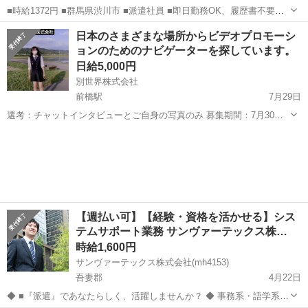
■時給1372円 ■群馬県渋川市 ■派遣社員 ■即日勤務OK、履歴書不要、
友達と応募OK、未経験歓迎、大学生歓迎、女性活躍中、主婦・主夫歓
群馬
渋川市
その他
日本のさまざまな場所からビデオプロモーシ
迎、フリーター歓迎、学歴不問、ブランクOK、ミドル（40代～）活躍
ョンのためのナビゲーターを探しています。
中、日払い、週払い、...
日給5,000円
別世界株式会社
前橋駅
7月29日
選考：チャットインタビューとご自身の写真のみ 募集期間：7月30
日〜8月30日 撮影場所：好きな場所をお使いください。 自然の中、通
群馬
前橋市
前橋駅
その他
morning
り、公園、公共の建物、あなたの部屋など。 著作権 メディア：全ての
メディア。 ソーシャル...
【週払い可】【経験・資格を活かせる】シス
テムサポート業務 サンヴァーテックス株…
時給1,600円
サンヴァーテックス株式会社(mh4153)
吾妻郡
4月22日
◆ ■『派遣』であなたらしく、活躍しませんか？ ◆ 事務系・語学系、