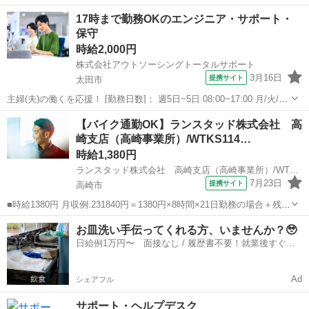
を使ったライブ配信で、 24時間好きな時間に、自分のペースで働け
群馬
前橋市
その他
ライブ配信
17時まで勤務OKのエンジニア・サポート・
る！ 完全リモート＆スマホ1台でOKだから、誰でもすぐに始められま
保守
す！ 【職...
時給2,000円
株式会社アウトソーシングトータルサポート
3月16日
提携サイト
太田市
主婦(夫)の働くを応援！ [勤務日数]： 週5日~5日 08:00~17:00 月/火/水/
木/金 [勤務地・最寄駅]： 群馬県太田市 【派遣元】株式会社アウトソ
群馬
太田市
その他
【バイク通勤OK】ランスタッド株式会社 高
ーシングトータルサポート 太田(群馬県)駅 [職種名]：...
崎支店（高崎事業所）/WTKS114…
時給1,380円
ランスタッド株式会社 高崎支店（高崎事業所）/WTKS114534
7月23日
提携サイト
高崎市
■時給1380円 月収例:231840円＝1380円×8時間×21日勤務の場合＋残業
代、交通費別途支給 ※交通費実費支給／当社規定あり。 ■群馬県高崎
群馬
高崎市
その他
お皿洗い手伝ってくれる方、いませんか？🥹
市 【無料駐車場】新前橋駅や井野駅から車で約10～15分！ ■紹介予定
日給例1万円〜 面接なし / 履歴書不要！就業後すぐに
派遣...
お給料がもらえる✨
Ad
シェアフル
サポート・ヘルプデスク