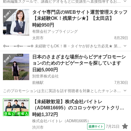
動画編集スクールで、講義ビデオをもとに受講生へ直接指導するお仕
事です。 "令和の虎や、YouTube動画編集業界で活躍中「あお」氏 主
群馬
高崎市
その他
動画編集
タイヤ専門店のWEBサイト運営管理スタッフ
催の""動画編集CAMP""は、動画編集におけるノウハウを２日間で学ぶ
【未経験OK！残業ナシ★】【太田店】
ことが出来ます...
時給950円
有限会社アップライジング
太田市
8月29日
✼••┈┈••✼••┈┈••✼ 未経験でもOK！車・タイヤが好きな方必見★ 第三
回ホワイト企業人間 経営賞受賞の企業◎ タイヤ専門店でのWEBサイ
群馬
太田市
その他
スタッフ
日本のさまざまな場所からビデオプロモーシ
ト運営管理スタッフ(*•̀ᴗ•́*)و ̑̑ ✼••┈...
ョンのためのナビゲーターを探しています
日給5,000円
別世界株式会社
前橋駅
7月30日
このプロモーションは主に英語を話す視聴者を対象としたチャンネル
です。日本の日常にある魅力を発信しています。 選考：チャットイン
群馬
前橋市
前橋駅
その他
morning
【未経験歓迎】株式会社バイトレ
タビューとご自身の写真のみ 募集期間：7月30日〜8月30日 撮影場
（ADM816695）のコロッケやソフトクリー
所：好きな場所をお使いくだ...
ム…
時給1,372円
株式会社バイトレ（ADM816695）
7月21日
提携サイト
渋川市