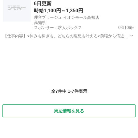
6日更新
し...
時給1,100円～1,350円
理容プラージュ イオンモール高知店
高知県
スポンサー：求人ボックス
08月06日
【仕事内容】<休みも稼ぎも、どちらの理想も叶える>前職から倍近い
給与になったスタッフも多数 <募集職種> 理容師 <仕事内容> 様々なお
アルバイト・パート
客さまの「らしさ」を叶える、サロン業務全般をお任せします <プラ
ージュならではの働きやすさ&成...
全7件中 1-7件表示
周辺情報を見る