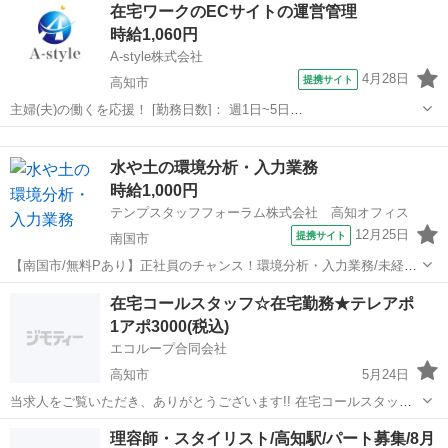
高知
南国市
その他
在宅ワークのECサイトの運営管理
時・気温・数値等)■集計作業、書類整理・コピーなど 【POINT】
時給1,060円
◆しっかりした...
A-style株式会社
4月28日
提携サイト
高知市
主婦(夫)の働くを応援！ [勤務日数]： 週1日~5日
09:30~12:00/10:00~12:30/10:30~13:00/11:00~13:30/11:30~14:00 月/
高知
高知市
その他
火/水/木/金 などから選べます [勤務...
水や土の環境分析・入力業務
時給1,000円
テンプスタッフフォーラム株式会社 高知オフィス
12月25日
提携サイト
南国市
【南国市/無料Pあり】正社員のチャンス！環境分析・入力業務/未経験
OK ■水や土の分析作業(専用装置、顕微鏡使用)■分析結果の入力(日
高知
南国市
その他
在宅コールスタッフ☆在宅勤務★テレアポ
時・気温・数値等)■集計作業、書類整理・コピーなど 【POINT】
1アポ3000(税込)
◆しっかりした...
エコループ合同会社
高知市
5月24日
当求人をご覧いただき、ありがとうございます!! 在宅コールスタッフ
（テレアポ業務）を募集しています！ 各種ボーナスもご用意しており
高知
高知市
その他
スタッフ
理容師・スタイリスト/高知駅/パート募集/8月
ま＾＾ 1日に12件ものアポを取得するスタッフも在籍しています！ お