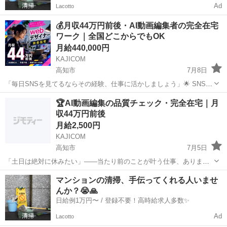
Ad
Lacotto
💰月収44万円前後・AI動画編集者の完全在宅
ワーク｜全国どこからでもOK
月給440,000円
KAJICOM
高知市
7月8日
「毎日SNSを見てるならその経験、仕事に活かしましょう」🌟 SNSの
トレンド感覚・ユーザー視点が、 AI投稿文のチェックに直接活きま
高知
高知市
その他
スタッフ
🏆AI動画編集の品質チェック・完全在宅｜月
す。 弊社のAI SNS運用スタッフは、 AI生成コンテンツの確認・評
収44万円前後
価・整...
月給2,500円
KAJICOM
高知市
7月5日
「土日は絶対に休みたい」——当たり前のことが叶う仕事、あります
🗓️ 弊社のwebデザイナー案件は、土日休み・完全在宅・時短相談OK。
高知
高知市
その他
動画編集
マンションの清掃、手伝ってくれる人いませ
月収44万円前後を目安に、自分のライフスタイルを崩さずに働けます
んか？😭🙏
✨ 「稼ぐた...
日給例1万円〜 / 登録不要！高時給求人多数✨
Ad
Lacotto