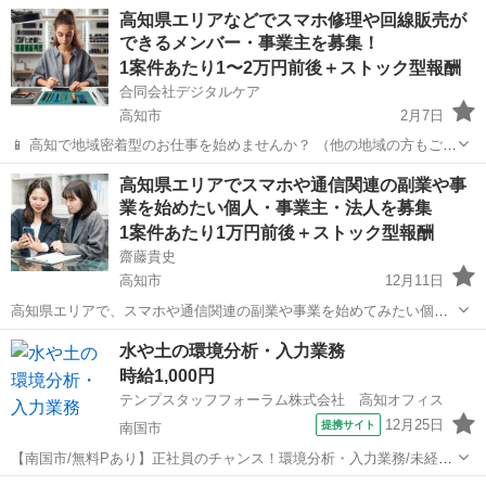
高知県エリアなどでスマホ修理や回線販売が
できるメンバー・事業主を募集！
1案件あたり1〜2万円前後＋ストック型報酬
合同会社デジタルケア
高知市
2月7日
📱 高知で地域密着型のお仕事を始めませんか？ （他の地域の方もご相
談OK！） 時間や場所に縛られず、自宅でもスタート可能！ 未経験で
高知
高知市
その他
スキマ時間
高知県エリアでスマホや通信関連の副業や事
もスマホ修理のスキルを学び、収益化の仕組みを共有します。 こんな
業を始めたい個人・事業主・法人を募集
方におすすめ...
1案件あたり1万円前後＋ストック型報酬
齋藤貴史
高知市
12月11日
高知県エリアで、スマホや通信関連の副業や事業を始めてみたい個
人、事業主、法人の方を募集しています。 （他の地域についてもご相
高知
高知市
その他
成果報酬型
水や土の環境分析・入力業務
談ください。） ⚫️ 働く場所や時間は自由！自宅・オフィスでのスター
時給1,000円
トも可能 事業を展開す...
テンプスタッフフォーラム株式会社 高知オフィス
12月25日
提携サイト
南国市
【南国市/無料Pあり】正社員のチャンス！環境分析・入力業務/未経験
OK ■水や土の分析作業(専用装置、顕微鏡使用)■分析結果の入力(日