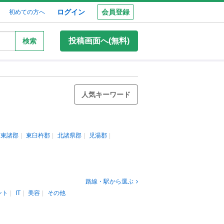
ログイン
会員登録
初めての方へ
投稿画面へ(無料)
検索
人気キーワード
東諸郡
東臼杵郡
北諸県郡
児湯郡
路線・駅から選ぶ
ント
IT
美容
その他