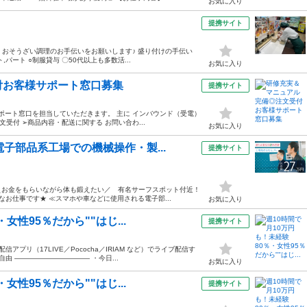
お気に入り
提携サイト
 おそうざい調理のお手伝いをお願いします♪ 盛り付けの手伝い
ート ○制服貸与 〇50代以上も多数活...
お気に入り
付お客様サポート窓口募集
提携サイト
サポート窓口を担当していただきます。 主に インバウンド（受電）
受付 ➢商品内容・配送に関する お問い合わ...
お気に入り
子部品系工場での機械操作・製...
提携サイト
】＼お金をもらいながら体も鍛えたい／ 有名サーフスポット付近！
お仕事です★ ≪スマホや車などに使用される電子部...
お気に入り
女性95％だから""はじ...
提携サイト
プリ（17LIVE／Pococha／IRIAM など）でライブ配信す
由 ——————————— ・今日...
お気に入り
女性95％だから""はじ...
提携サイト