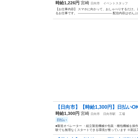
時給1,226円
宮崎
日向市
イベントスタッフ
【お仕事内容】 スマホに向かって、おしゃべりするだけ。 配信ア
るお仕事です。 ——————————— 配信内容はぜんぶ自
【日向市】【時給1,300円】日払いO
時給1,300円
宮崎
日向市
日向市駅
工場
日払い
■製造オペレーター ・組立製造機械や包装・梱包機械を操作
験でも無理なくスタートできる環境が整っています ※新設工