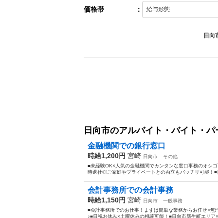
価格帯
：
日向
日向市のアルバイト・バイト・パ
金融機関での銀行窓口
時給1,200円
宮崎
日向市
その他
■未経験OK×人気の金融機関でカンタンな窓口事務のオシゴ
時退社◎ご家庭やプライベートとの両立もバッチリ可能！■日
会計事務所での会計事務
時給1,150円
宮崎
日向市
一般事務
■会計事務所でのお仕事！まずは簡単な業務からお任せ×無
♪■日祝お休み×土曜休みの相談可能！■日向市新生町エリア×