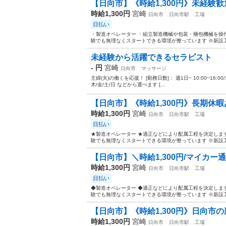
【日向市】《時給1,300円》未経験歓
時給1,300円
宮崎
日向市
日向市駅
工場
日払い
・製造オペレーター ・組立製造機械や包装・梱包機械を操
験でも無理なくスタートできる環境が整っています ※新設工
未経験から活躍できるセラピスト
- 円
宮崎
日向市
マッサージ
主婦(夫)の働くを応援！ [勤務日数]： 週1日~ 10:00~16:00/10:00~
木/金/土/日 などから選べます [...
【日向市】《時給1,300円》長期休暇
時給1,300円
宮崎
日向市
日向市駅
工場
日払い
★製造オペレーター ★適正などにより配属工程を決定しま
験でも無理なくスタートできる環境が整っています ※新設工
【日向市】＼時給1,300円/マイカー通勤
時給1,300円
宮崎
日向市
日向市駅
工場
日払い
◆製造オペレーター ◆適正などにより配属工程を決定しま
験でも無理なくスタートできる環境が整っています ※新設工
【日向市】《時給1,300円》日向市の
時給1,300円
宮崎
日向市
日向市駅
工場