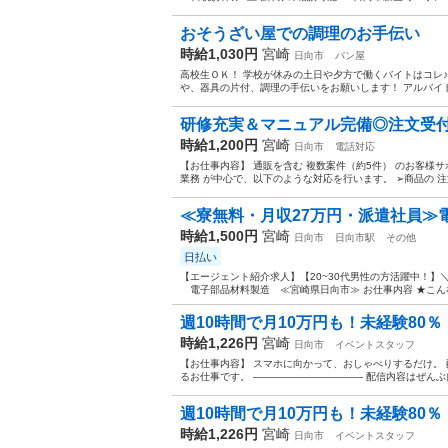
おそうざい屋での調理のお手伝い
時給1,030円
宮崎
日向市
パン屋
高校生ＯＫ！ 学校が休みの土日や夕方で働くバイトはコレ♪
や、器具の片付、調理の手伝いをお願いします！ アルバイト,パ
研修充実＆マニュアル完備◎注文受
時給1,200円
宮崎
日向市
電話対応
【お仕事内容】 通販を含む 複数案件（約5件） のお客様
業務 が中心で、以下のような対応を行います。 ➢商品の 注文
≪寮無料・月収27万円・派遣社員≫電
時給1,500円
宮崎
日向市
日向市駅
その他
日払い
【エージェント紹介求人】【20~30代男性の方活躍中！
電子部品材料製造 ≪宮崎県日向市≫ お仕事内容 ★こんな
週10時間で月10万円も！未経験80％・
時給1,226円
宮崎
日向市
イベントスタッフ
【お仕事内容】 スマホに向かって、おしゃべりするだけ。 配信ア
るお仕事です。 ——————————— 配信内容はぜんぶ自
週10時間で月10万円も！未経験80％・
時給1,226円
宮崎
日向市
イベントスタッフ