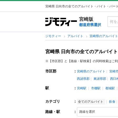
宮崎県 日向市の全てのアルバイト・バイト・パー
宮崎版
都道府県選択
ジモティー
アルバイト
宮崎県のアルバイ
宮崎県 日向市の全てのアルバイ
※【市区郡】と【路線・駅検索】の同時検索はご利
市区郡
：
宮崎県のアルバイト
宮崎
西諸県郡
東諸県郡
西臼
駅
：
宮崎駅
市棚駅
都城駅
カテゴリ
：
全てのアルバイト
飲食
路線・駅
：