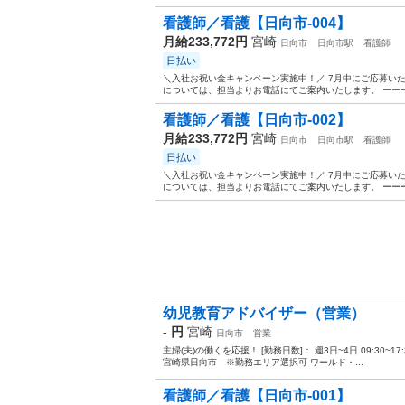
看護師／看護【日向市-004】
月給233,772円
宮崎
日向市
日向市駅
看護師
日払い
＼入社お祝い金キャンペーン実施中！／ 7月中にご応募い
については、担当よりお電話にてご案内いたします。 ーーーー
看護師／看護【日向市-002】
月給233,772円
宮崎
日向市
日向市駅
看護師
日払い
＼入社お祝い金キャンペーン実施中！／ 7月中にご応募い
については、担当よりお電話にてご案内いたします。 ーーーー
幼児教育アドバイザー（営業）
- 円
宮崎
日向市
営業
主婦(夫)の働くを応援！ [勤務日数]： 週3日~4日 09:30~17:30/0
宮崎県日向市 ※勤務エリア選択可 ワールド・...
看護師／看護【日向市-001】