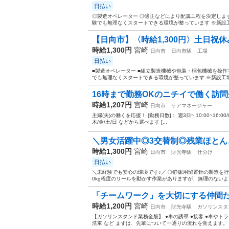
日払い
◎製造オペレーター ◎適正などにより配属工程を決定しま
験でも無理なくスタートできる環境が整っています ※新設工
【日向市】〈時給1,300円〉土日祝休
時給1,300円
宮崎
日向市
日向市駅
工場
日払い
■製造オペレーター ■組立製造機械や包装・梱包機械を操作
でも無理なくスタートできる環境が整っています ※新設工場
16時まで勤務OKのニチイで働く訪
時給1,207円
宮崎
日向市
ケアマネージャー
主婦(夫)の働くを応援！ [勤務日数]： 週3日~ 10:00~16:00/09:00~
木/金/土/日 などから選べます [...
＼男女活躍中◎3交替制◎残業ほと
時給1,300円
宮崎
日向市
財光寺駅
仕分け
日払い
＼未経験でも安心の環境です♪／ ◎静脈用留置針の製造を
0kg程度のリールを動かす作業がありますが、無理のないよ
「チームワーク」を大切にする仲間た
時給1,200円
宮崎
日向市
財光寺駅
ガソリンスタ
【ガソリンスタンド業務全般】 ●車の誘導 ●接客 ●車やトラ
洗車 など まずは、先輩について一通りの流れを覚えます。 