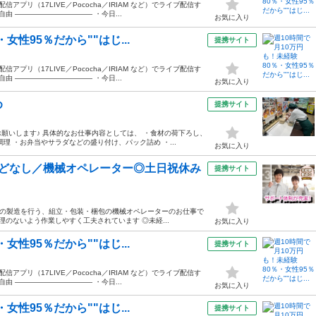
プリ（17LIVE／Pococha／IRIAM など）でライブ配信す
由 ——————————— ・今日...
お気に入り
女性95％だから""はじ...
提携サイト
プリ（17LIVE／Pococha／IRIAM など）でライブ配信す
由 ——————————— ・今日...
お気に入り
め
提携サイト
願いします♪ 具体的なお仕事内容としては、 ・食材の荷下ろし、
理 ・お弁当やサラダなどの盛り付け、パック詰め ・...
お気に入り
んどなし／機械オペレーター◎土日祝休み
提携サイト
置針の製造を行う、組立・包装・梱包の機械オペレーターのお仕事で
理のないよう作業しやすく工夫されています ◎未経...
お気に入り
女性95％だから""はじ...
提携サイト
プリ（17LIVE／Pococha／IRIAM など）でライブ配信す
由 ——————————— ・今日...
お気に入り
女性95％だから""はじ...
提携サイト