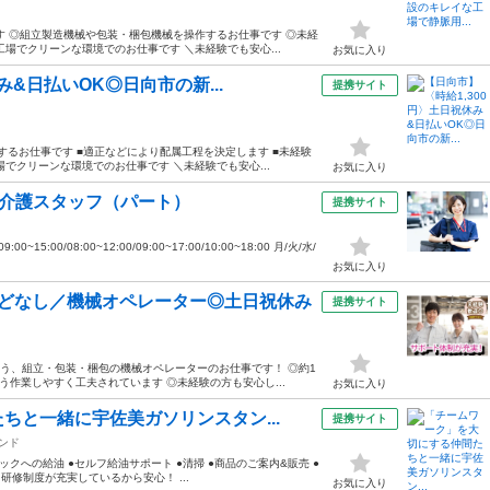
す ◎組立製造機械や包装・梱包機械を操作するお仕事です ◎未経
場でクリーンな環境でのお仕事です ＼未経験でも安心...
お気に入り
み&日払いOK◎日向市の新...
提携サイト
するお仕事です ■適正などにより配属工程を決定します ■未経験
でクリーンな環境でのお仕事です ＼未経験でも安心...
お気に入り
問介護スタッフ（パート）
提携サイト
15:00/08:00~12:00/09:00~17:00/10:00~18:00 月/火/水/
お気に入り
んどなし／機械オペレーター◎土日祝休み
提携サイト
行う、組立・包装・梱包の機械オペレーターのお仕事です！ ◎約1
う作業しやすく工夫されています ◎未経験の方も安心し...
お気に入り
ちと一緒に宇佐美ガソリンスタン...
提携サイト
ンド
ックへの給油 ●セルフ給油サポート ●清掃 ●商品のご案内&販売 ●
研修制度が充実しているから安心！ ...
お気に入り