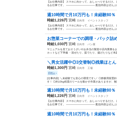
【お仕事内容】 スマホに向かって、おしゃべりするだけ。 配信ア
るお仕事です。 ——————————— 配信内容はぜんぶ自
週10時間で月10万円も！未経験80％・
時給1,226円
宮崎
日向市
イベントスタッフ
【お仕事内容】 スマホに向かって、おしゃべりするだけ。 配信ア
るお仕事です。 ——————————— 配信内容はぜんぶ自
お惣菜コーナーでの調理・パック詰
時給1,030円
宮崎
日向市
パン屋
マニュアルを見ておそうざいやお弁当の製造や店内業務をお
カットなど下準備 ・混ぜたり、茹でたり、揚げたりなど本調
＼男女活躍中◎3交替制◎残業ほと
時給1,300円
宮崎
日向市
工場
日払い
[仕事内容] ＼未経験でも安心の環境です♪／ ◎静脈用留
す！ ◎約10kg程度のリールを動かす作業がありますが、無
週10時間で月10万円も！未経験80％・
時給1,226円
宮崎
日向市
イベントスタッフ
【お仕事内容】 スマホに向かって、おしゃべりするだけ。 配信ア
るお仕事です。 ——————————— 配信内容はぜんぶ自
週10時間で月10万円も！未経験80％・