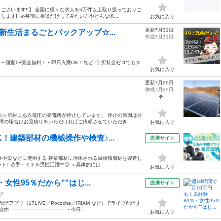
ざいます!!】 全国に様々な求人を5万件以上取り扱っておりご
す!! 応募前に相談だけしてみたい方やどんな求...
お気に入り
更新7月31日
新生活まるごとバックアップ☆...
作成7月31日
 個室1R完全無料！ • 即日入寮OK！など ◇ 所持金ゼロでもス
お気に入り
更新7月29日
作成7月29日
六ヶ所村にある低圧の発電所が停止しています。 停止の原因は分
障の場合はお見積りをいただければご依頼させていただき...
お気に入り
！建築部材の機械操作や検査♪...
提携サイト
柱や梁などに使用する 建築部材に活用される単板積層材を製造し
♪ 若手～ミドル男性活躍中◎ ＜具体的には…...
お気に入り
女性95％だから""はじ...
提携サイト
フ
プリ（17LIVE／Pococha／IRIAM など）でライブ配信す
由 ——————————— ・今日...
お気に入り