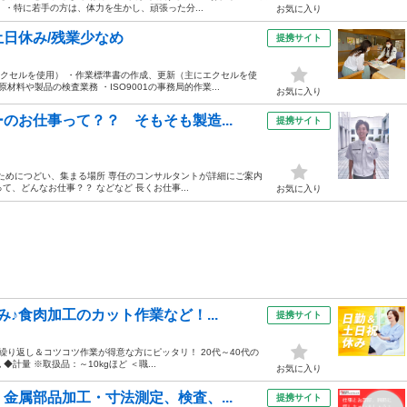
・特に若手の方は、体力を生かし、頑張った分...
お気に入り
/土日休み/残業少なめ
提携サイト
エクセルを使用） ・作業標準書の作成、更新（主にエクセルを使
料や製品の検査業務 ・ISO9001の事務局的作業...
お気に入り
のお仕事って？？ そもそも製造...
提携サイト
くためにつどい、集まる場所 専任のコンサルタントが詳細にご案内
、どんなお仕事？？ などなど 長くお仕事...
お気に入り
♪食肉加工のカット作業など！...
提携サイト
繰り返し＆コツコツ作業が得意な方にピッタリ！ 20代～40代の
計量 ※取扱品：～10kgほど ＜職...
お気に入り
金属部品加工・寸法測定、検査、...
提携サイト