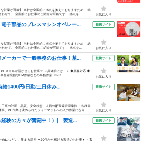
な就業が可能】 当社は全国的に拠点を抱えておりますため、 結
わせて、 全国的にお仕事のご紹介が可能です！ 拠点を...
お気に入り
電子部品のプレスマシンオペレー...
提携サイト
な就業が可能】 当社は全国的に拠点を抱えておりますため、 結
わせて、 全国的にお仕事のご紹介が可能です！ 拠点を...
お気に入り
メーカーで一般事務のお仕事！基...
提携サイト
PCスキルが活かせるお仕事☆ ＜具体的には…＞ ◆顧客対応 ◆
登録業務やDM作成などの事務作業 ※PC...
お気に入り
400円/日勤/土日休み...
提携サイト
る工事の計画、品質、安全状態、人員の配置等管理業務 ・各種書
事、PC作業は決められたフォーマットへの入力作業になり...
お気に入り
験の方々が奮闘中！）| 製造...
提携サイト
ためにつどい、集まる場所 ▼20代から稼げる製造のお仕事▼ ・製