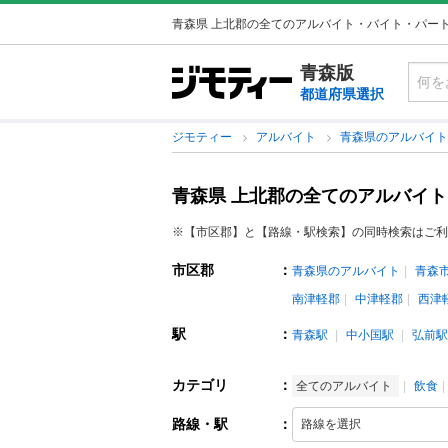
青森県 上北郡の全てのアルバイト・バイト・パー
青森版
都道府県選択
ジモティー
アルバイト
青森県のアルバイ
青森県 上北郡の全てのアルバイ
※【市区郡】と【路線・駅検索】の同時検索はご利
市区郡
：
青森県のアルバイト
青森
南津軽郡
中津軽郡
西津
駅
：
青森駅
中小国駅
弘前駅
カテゴリ
：
全てのアルバイト
飲食
路線・駅
：