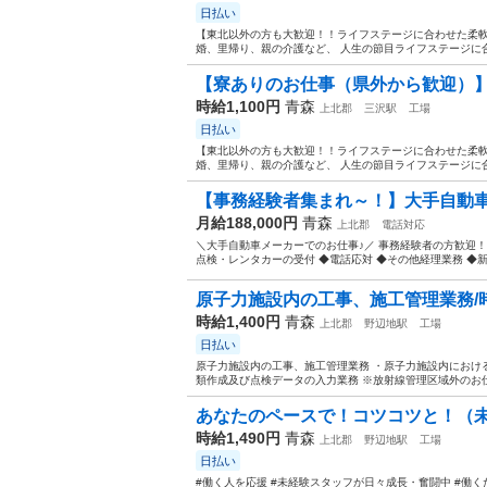
日払い
【東北以外の方も大歓迎！！ライフステージに合わせた柔軟
婚、里帰り、親の介護など、 人生の節目ライフステージに合
【寮ありのお仕事（県外から歓迎）】
時給1,100円
青森
上北郡
三沢駅
工場
日払い
【東北以外の方も大歓迎！！ライフステージに合わせた柔軟
婚、里帰り、親の介護など、 人生の節目ライフステージに合
【事務経験者集まれ～！】大手自動車
月給188,000円
青森
上北郡
電話対応
＼大手自動車メーカーでのお仕事♪／ 事務経験者の方歓迎！ 
点検・レンタカーの受付 ◆電話応対 ◆その他経理業務 ◆新車
原子力施設内の工事、施工管理業務/時給1
時給1,400円
青森
上北郡
野辺地駅
工場
日払い
原子力施設内の工事、施工管理業務 ・原子力施設内におけ
類作成及び点検データの入力業務 ※放射線管理区域外のお仕
あなたのペースで！コツコツと！（未経
時給1,490円
青森
上北郡
野辺地駅
工場
日払い
#働く人を応援 #未経験スタッフが日々成長・奮闘中 #働く