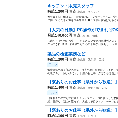
キッチン・販売スタッフ
時給1,200円
青森
上北郡
キッチン
★☆★長期で働ける方・既婚者の方・フリーターさん、学生
に働いてくださる方を大募集中！ ◆ミスド経験者はもちろん
【人気の日勤】PC操作ができればOK
月給140,000円
青森
上北郡
倉庫
＼米粉・でん粉の検査！／ さまざまな食品の原材料となる、
作ができればOK♪ 未経験でも安心の丁寧な研修あり！ ＜具
製品の検査業務など
時給1,200円
青森
上北郡
乙供駅
工場
日払い
抵抗器等の電子部品の製造、検査のお仕事お願いします。(
の駅チカ。 日祝休みです。日勤のお仕事、夕方からは自分の
【寮ありのお仕事（県外から歓迎）】設
時給1,400円
青森
上北郡
野辺地駅
CAD
日払い
【東北以外の方も大歓迎！！ライフステージに合わせた柔軟
婚、里帰り、親の介護など、 人生の節目ライフステージに合
【寮ありのお仕事（県外から歓迎）】
時給1,100円
青森
上北郡
仕分け