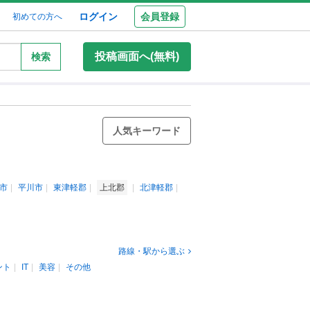
ログイン
会員登録
初めての方へ
投稿画面へ(無料)
検索
人気キーワード
市
平川市
東津軽郡
上北郡
北津軽郡
路線・駅から選ぶ
ント
IT
美容
その他