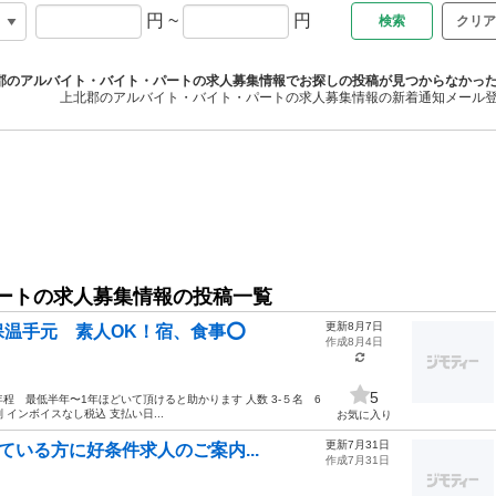
円
~
円
クリア
郡のアルバイト・バイト・パートの求人募集情報でお探しの投稿が見つからなかっ
上北郡のアルバイト・バイト・パートの求人募集情報の新着通知メール
ートの求人募集情報の投稿一覧
更新8月7日
温手元 素人OK！宿、食事⭕️
作成8月4日
5
程 最低半年〜1年ほどいて頂けると助かります 人数 3-５名 6
 インボイスなし税込 支払い日...
お気に入り
更新7月31日
ている方に好条件求人のご案内...
作成7月31日