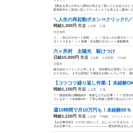
スタッフ
【数ある求人の中から弊社の求人をご覧いただきありがとうご
希望条件やご状況に応じてマッチしそうな求人をご案内いたしま
＼人生の再起動ボタン⇒クリック!!／
時給1,300円
青森
上北郡
工場
完全無料
☆…・安心のサポート体制・…☆ ◇ 住まいの心配ゼロ！ ◇ •
タートできる！ ◇ • 食費・生活費のサポート • 移動費用...
六ヶ所村 太陽光 駆けつけ
日給15,000円
青森
上北郡
上北町駅
その他
太陽光
株式会社イーミックと申します。 現在弊社が管理している
かりません。 まずは現地にて確認をお願いしたいです。 故
【コツコツ繰り返し作業♪】未経験OK
時給1,150円
青森
上北郡
工場
＊＊建築部材の機械操作・検査などのお仕事！＊＊ 住宅の
ています！ ☆未経験OK！ 丁寧な研修と指導で安心のスタート
週10時間で月10万円も！未経験80％・
時給1,226円
青森
上北郡
千曳駅
イベントスタッ
【お仕事内容】 スマホに向かって、おしゃべりするだけ。 配信ア
るお仕事です。 ——————————— 配信内容はぜんぶ自