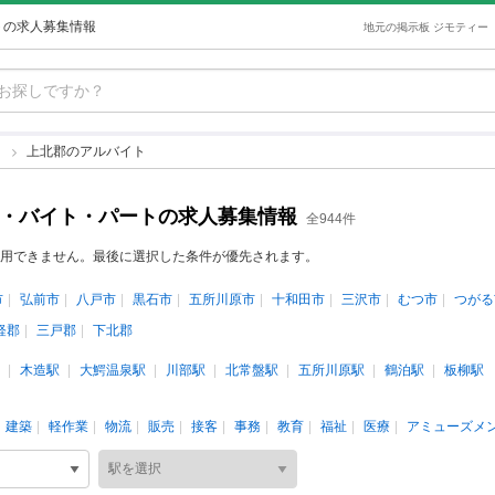
トの求人募集情報
地元の掲示板 ジモティー
ト
上北郡のアルバイト
ト・バイト・パートの求人募集情報
全944件
用できません。最後に選択した条件が優先されます。
市
弘前市
八戸市
黒石市
五所川原市
十和田市
三沢市
むつ市
つがる
軽郡
三戸郡
下北郡
木造駅
大鰐温泉駅
川部駅
北常盤駅
五所川原駅
鶴泊駅
板柳駅
建築
軽作業
物流
販売
接客
事務
教育
福祉
医療
アミューズメ