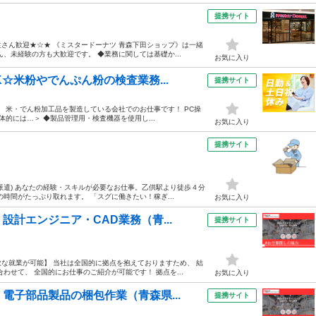
提携サイト
さん歓迎★☆★ 《ミスタードーナツ 青森下田ショップ》は一緒
、未経験の方も大歓迎です。 ◆業務に関しては基礎か...
お気に入り
☆米粉やでんぷん粉の検査業務...
提携サイト
 米・でん粉加工品を製造している会社でのお仕事です！ PC操
体的には…＞ ◆製品管理用・検査機器を使用し...
お気に入り
提携サイト
派遣) あなたの経験・スキルが必要なお仕事。乙供駅より徒歩４分
時間がたっぷり取れます。 「スグに働きたい！稼ぎ...
お気に入り
計エンジニア・CAD業務（青...
提携サイト
な就業が可能】 当社は全国的に拠点を抱えておりますため、 結
わせて、 全国的にお仕事のご紹介が可能です！ 拠点を...
お気に入り
電子部品製品の梱包作業（青森県...
提携サイト