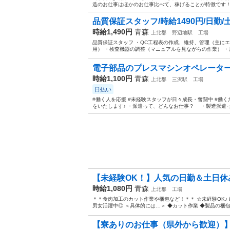
造のお仕事はほかのお仕事比べて、稼げることが特徴です！ 
品質保証スタッフ/時給1490円/日勤
時給1,490円
青森
上北郡
野辺地駅
工場
品質保証スタッフ ・QC工程表の作成、維持、管理（主に
用） ・検査機器の調整（マニュアルを見ながらの作業） ・原材
電子部品のプレスマシンオペレーター
時給1,100円
青森
上北郡
三沢駅
工場
日払い
#働く人を応援 #未経験スタッフが日々成長・奮闘中 #働
をいたします♪ ・派遣って、どんなお仕事？ ・製造派遣って
【未経験OK！】人気の日勤＆土日休み
時給1,080円
青森
上北郡
工場
＊＊食肉加工のカット作業や梱包など！＊＊ ☆未経験OK♪ 
男女活躍中◎ ＜具体的には…＞ ◆カット作業 ◆製品の梱包 ◆
【寮ありのお仕事（県外から歓迎）】