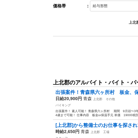
価格帯
：
上北
上北郡のアルバイト・バイト・パ
出張案件！青森県六ヶ所村 板金、保
日給20,900円
青森
上北郡
その他
バイキング
出張案件！ 素人可能！ 青森県六ヶ所村 期間 9月頭〜3年
4歳まで可能！ 仕事内容 板金or保温手元 単価 19000税別
[上北郡]から整備士のお仕事を探され
時給2,650円
青森
上北郡
工場