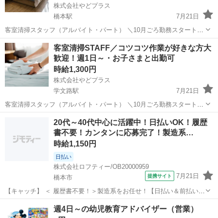
株式会社やどプラス
橋本駅
7月21日
客室清掃スタッフ（アルバイト・パート） ＼10月ごろ勤務スタート予
定！未経験歓迎♪家事の経験も活かせるお仕事です／ 当社が管理する
和歌山
橋本市
橋本駅
その他
客室清掃STAFF／コツコツ作業が好きな方大
宿泊施設で、客室の清掃やセッティングを行うお仕事です。 お客様と
歓迎！週1日～・お子さまと出勤可
直接接することは...
時給1,300円
株式会社やどプラス
学文路駅
7月21日
客室清掃スタッフ（アルバイト・パート） ＼10月ごろ勤務スタート予
定！未経験歓迎♪家事の経験も活かせるお仕事です／ 当社が管理する
和歌山
橋本市
学文路駅
その他
客室
20代～40代中心に活躍中！日払いOK！履歴
宿泊施設で、客室の清掃やセッティングを行うお仕事です。 お客様と
書不要！カンタンに応募完了！製造系…
直接接することは...
時給1,150円
日払い
株式会社ロフティー/OB20000959
7月21日
提携サイト
橋本市
【キャッチ】 ＜ 履歴書不要！＞製造系をお任せ！【日払い＆前払いあ
り】高時給1150～1438円！未経験OK！ 【コメント】 ＊未経験からお
和歌山
橋本市
工場
週4日～の幼児教育アドバイザー（営業）
仕事にチャレンジしたい方 ＊経験を活かしてさらにスキルアップした