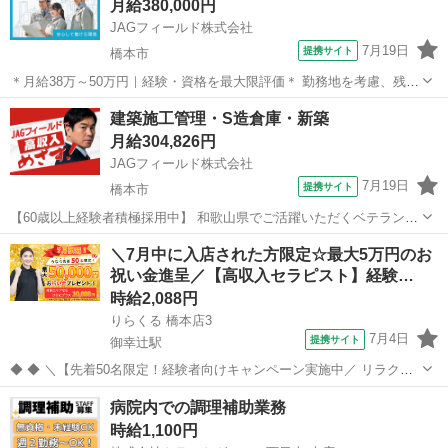
月給380,000円
OK！ お気軽にご連絡...
JAGフィールド株式会社
7月19日
提携サイト
橋本市
＊月給38万～50万円｜経験・資格を最大限評価＊ 勤務地を考慮、残業
は控えめ。 長く安定して働ける現場です。 和歌山県橋本市で進行中の
和歌山
橋本市
大工
建築施工管理・S造倉庫・新築
物流倉庫新築工事において、 建築施工管理として培ってきたご経験
月給304,826円
を、管理業務を中心に活か...
JAGフィールド株式会社
7月19日
提携サイト
橋本市
【60歳以上経験者積極採用中】 和歌山県でご活躍いただくベテラン技
術者を募集！ S造倉庫新築プロジェクトの現場監督です。 現場＞橋本
和歌山
橋本市
大工
＼7月中に入店された方限定☆最大5万円のお
市あやの台：最寄り駅から距離があるためマイカー通勤推奨 【応募資
祝い金進呈／【高収入セラピスト】経験…
格】 現場監督15年...
時給2,088円
りらくる 橋本店3
7月4日
提携サイト
御幸辻駅
◆ ◆ ＼【先着50名限定！経験者向けキャンペーン実施中／ リラクゼ
ーション経験者限定！ 2026年7月1日以降にご応募いただき、7月中に1
和歌山
橋本市
御幸辻駅
セラピスト
病院内での調理補助業務
回以上入店された先着50名の方へ、20,000円をプレゼント！ さらに、
時給1,100円
東京都・...