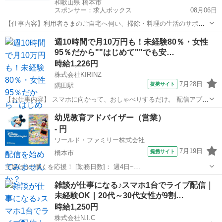
和歌山県 橋本市
スポンサー：求人ボックス
08月06日
【仕事内容】利用者さまのご自宅へ伺い、掃除・料理の生活のサポー
トが業務メインです! 洗濯したり、掃除機かけたり、洗い物をしたり
アルバイト・パート
週10時間で月10万円も！未経験80％・女性
介護業務はありません! 対象者の割合:高齢者と障害者は半々です その
95％だから""はじめて""でも安…
他… ・日常生活のアドバイス ・資...
時給1,226円
株式会社KIRINZ
7月28日
提携サイト
隅田駅
【お仕事内容】 スマホに向かって、おしゃべりするだけ。 配信アプリ
（17LIVE／Pococha／IRIAM など）でライブ配信するお仕事です。
和歌山
橋本市
隅田駅
イベントスタッフ
幼児教育アドバイザー（営業）
——————————— 配信内容はぜんぶ自由
- 円
——————————— ・今日...
ワールド・ファミリー株式会社
7月19日
提携サイト
橋本市
主婦(夫)の働くを応援！ [勤務日数]： 週4日~
10:00~17:00/10:00~16:00/10:00~15:00/09:30~14:00 [勤務地・最寄
和歌山
橋本市
営業
雑談が仕事になる♪スマホ1台でライブ配信｜
駅]： 和歌山県橋本市 ※勤務エリア選択可 ワールド・フ...
未経験OK｜20代～30代女性が9割…
時給1,250円
株式会社N.I.C