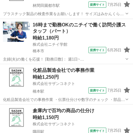
7月25日
提携サイト
林間田園都市駅
プラスチック製品の検査作業をお願いします！ サイズはみかんくらい
の大きさです！ 具体的には・・・ 製品の検査作業 ラインで流れてく
和歌山
橋本市
林間田園都市駅
工場
16時まで勤務OKのニチイで働く訪問介護ス
る商品に蓋を締める作業 など！ 簡単な軽作業です！ ★出張面接・
タッフ（パート）
WEB面接対応可能！ ...
時給1,180円
株式会社ニチイ学館
6月26日
提携サイト
橋本市
主婦(夫)の働くを応援！ [勤務日数]： 週1日~
10:00~16:00/09:00~15:00/08:00~12:00/09:00~17:00/10:00~18:00 月/
和歌山
橋本市
ケアマネージャー
化粧品製造会社での事務作業
火/水/木/金/土/日 などから選べます [...
時給1,250円
株式会社サザンコネクト
7月25日
提携サイト
橋本駅
化粧品製造会社での事務作業 ・伝票仕分けや数字のチェック ・部品の
在庫数を確認する作業 ・書類の作成や整理 ・電話の取次ぎや簡単な対
和歌山
橋本市
橋本駅
一般事務
倉庫内で百均の商品の仕分け
応 ・ファイルの整理や事務サポート ★出張面接・WEB面接対応可
時給1,150円
能！ 派遣社員 週2...
株式会社サザンコネクト
7月25日
提携サイト
隅田駅