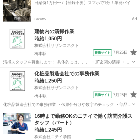
日給例1万円〜 /【登録不要】スマホで1分！単発バイト
い方 ＊扶養...
一括検索✨
Ad
Lacotto
建物内の清掃作業
時給1,050円
株式会社サザンコネクト
7月25日
提携サイト
橋本駅
清掃スタッフを募集します！ 具体的には、、、 ・1F玄関の清掃 ・廊
下の清掃 ・階段の清掃 ・各階のトイレ掃除 などです！ ※1～2ヶ月の
和歌山
橋本市
橋本駅
清掃
化粧品製造会社での事務作業
短期の予定ですが、状況により数ヶ月継続になる場合もございます。
時給1,250円
→詳しくは面接時に...
株式会社サザンコネクト
7月25日
提携サイト
橋本駅
化粧品製造会社での事務作業 ・伝票仕分けや数字のチェック ・部品の
在庫数を確認する作業 ・書類の作成や整理 ・電話の取次ぎや簡単な対
和歌山
橋本市
橋本駅
一般事務
16時まで勤務OKのニチイで働く訪問介護ス
応 ・ファイルの整理や事務サポート ★出張面接・WEB面接対応可
タッフ（パート）
能！ 派遣社員 週2...
時給1,245円
株式会社ニチイ学館