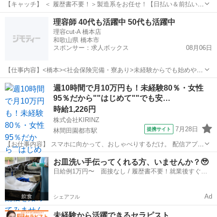
【キャッチ】 ＜ 履歴書不要！＞製造系をお任せ！【日払い＆前払いあ
り】高時給1150～1438円！未経験OK！ 【コメント】 ＊未経験からお
和歌山
橋本市
工場
理容師 40代も活躍中 50代も活躍中
仕事にチャレンジしたい方 ＊経験を活かしてさらにスキルアップした
理容cut-A 橋本店
い方 ＊扶養...
和歌山県 橋本市
スポンサー：求人ボックス
08月06日
【仕事内容】<橋本><社会保険完備・寮あり>未経験からでも始めやす
い環境があります 待遇面もバッチリで長く働いていけます「理容cut-A
正社員 / アルバイト・パート
週10時間で月10万円も！未経験80％・女性
橋本店(リヨウカットエーハシモトテン)」から理容師(見習い・中習・
95％だから""はじめて""でも安…
技術者)の求人 【経験・資...
時給1,226円
株式会社KIRINZ
7月28日
提携サイト
林間田園都市駅
【お仕事内容】 スマホに向かって、おしゃべりするだけ。 配信アプリ
（17LIVE／Pococha／IRIAM など）でライブ配信するお仕事です。
和歌山
橋本市
林間田園都市駅
イベントスタッフ
お皿洗い手伝ってくれる方、いませんか？🥹
——————————— 配信内容はぜんぶ自由
日給例1万円〜 面接なし / 履歴書不要！就業後すぐに
——————————— ・今日...
お給料がもらえる✨
Ad
シェアフル
未経験から活躍できるセラピスト