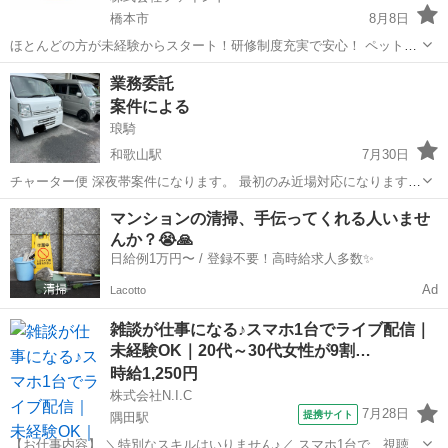
橋本市
8月8日
ほとんどの方が未経験からスタート！研修制度充実で安心！ ペットと
飼い主さんの「再会」を創り出す、やりがいのあるお仕事です！ 私た
和歌山
橋本市
その他
スタッフ
業務委託
ちのビジョン：技術力と飼い主さんへの寄り添いで、日本一の迷子ペ
案件による
ット探しサービスを創る！ ...
琅騎
和歌山駅
7月30日
チャーター便 深夜帯案件になります。 最初のみ近場対応になります。
2回目以降行き先は選べます。 月一回あるかないか！ 報酬は1万5千
和歌山
橋本市
和歌山駅
配送
チャーター便
マンションの清掃、手伝ってくれる人いませ
円〜7万以上 【応募条件】 ・チャーター案件のみ希望の方は、宅配...
んか？😭🙏
日給例1万円〜 / 登録不要！高時給求人多数✨
Ad
Lacotto
雑談が仕事になる♪スマホ1台でライブ配信｜
未経験OK｜20代～30代女性が9割…
時給1,250円
株式会社N.I.C
7月28日
提携サイト
隅田駅
【お仕事内容】 ＼特別なスキルはいりません♪／ スマホ1台で、視聴者