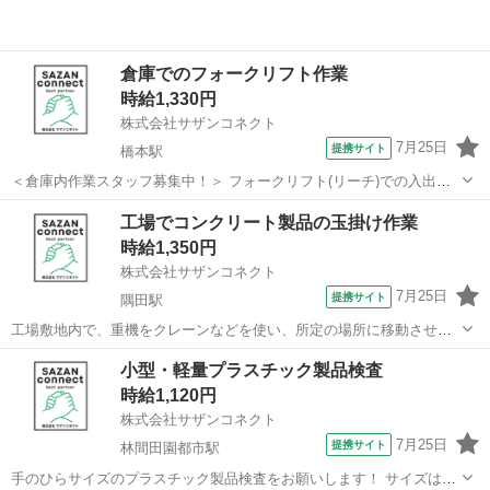
倉庫でのフォークリフト作業
時給1,330円
株式会社サザンコネクト
7月25日
提携サイト
橋本駅
＜倉庫内作業スタッフ募集中！＞ フォークリフト(リーチ)での入出荷
作業のお仕事です。 具体的には… ・入荷した原料を倉庫に運搬する作
和歌山
橋本市
橋本駅
倉庫
工場でコンクリート製品の玉掛け作業
業 ・出荷する商品の運搬作業 になります。 フォークリフトの免許を
時給1,350円
お持ちであればOK★ ...
株式会社サザンコネクト
7月25日
提携サイト
隅田駅
工場敷地内で、重機をクレーンなどを使い、所定の場所に移動させる
お仕事です！ 出荷時にトレーラーに積み込む作業も行います！ 高圧洗
和歌山
橋本市
隅田駅
工場
小型・軽量プラスチック製品検査
浄機で機材の洗浄作業もございます！ 残業ほぼなし！決まった時間に
時給1,120円
帰れるので、自分の時間も作れる...
株式会社サザンコネクト
7月25日
提携サイト
林間田園都市駅
手のひらサイズのプラスチック製品検査をお願いします！ サイズはマ