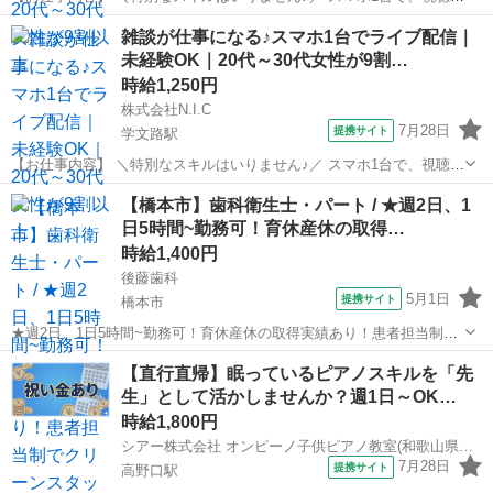
と楽しくお話しするだけ。 在籍ライバーの9割以上が20代～30代の女
和歌山
橋本市
隅田駅
イベントスタッフ
雑談が仕事になる♪スマホ1台でライブ配信｜
性。 同世代が多く、未経験からでも始めやすい環境です。 スマホアプ
未経験OK｜20代～30代女性が9割…
リを使ったライブ配...
時給1,250円
株式会社N.I.C
7月28日
提携サイト
学文路駅
【お仕事内容】 ＼特別なスキルはいりません♪／ スマホ1台で、視聴者
と楽しくお話しするだけ。 在籍ライバーの9割以上が20代～30代の女
和歌山
橋本市
学文路駅
イベントスタッフ
【橋本市】歯科衛生士・パート / ★週2日、1
性。 同世代が多く、未経験からでも始めやすい環境です。 スマホアプ
日5時間~勤務可！育休産休の取得…
リを使ったライブ配...
時給1,400円
後藤歯科
5月1日
提携サイト
橋本市
★週2日、1日5時間~勤務可！育休産休の取得実績あり！患者担当制で
クリーンスタッフが在籍しているため、本来の衛生士業務に集中して
和歌山
橋本市
歯科衛生士
【直行直帰】眠っているピアノスキルを「先
お仕事に取り組んでいただけます！★ 時給： 1,400円~1,800円 アクセ
生」として活かしませんか？週1日～OK…
ス：高野線 紀...
時給1,800円
シアー株式会社 オンピーノ子供ピアノ教室(和歌山県橋本市)
7月28日
提携サイト
高野口駅