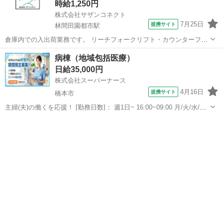
時給1,250円
株式会社サザンコネクト
7月25日
提携サイト
林間田園都市駅
倉庫内での入出荷業務です。 リーチフォークリフト・カウンターフォ
ークリフトの両方を使用し、 商品の入出庫や運搬、積み込み・積み下
和歌山
橋本市
林間田園都市駅
倉庫
病棟（地域包括医療）
ろし作業を行っていただきます。 【POINT】 出張面接・WEB面接対
日給35,000円
応可能！ 土日祝休み！...
株式会社スーパーナース
4月16日
提携サイト
橋本市
主婦(夫)の働くを応援！ [勤務日数]： 週1日~ 16:00~09:00 月/火/水/木/
金/土/日 などから選べます [勤務地・最寄駅]： 和歌山県橋本市 株式会
和歌山
橋本市
看護師
社スーパーナース 紀伊山田駅徒歩14分 [職種名]：...