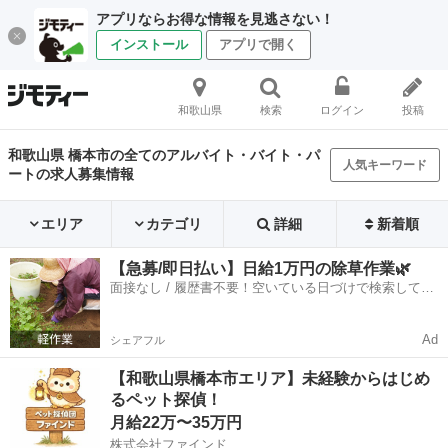
アプリならお得な情報を見逃さない！
インストール
アプリで開く
和歌山県
検索
ログイン
投稿
和歌山県 橋本市の全てのアルバイト・バイト・パ
人気キーワード
ートの求人募集情報
エリア
カテゴリ
詳細
新着順
【急募/即日払い】日給1万円の除草作業🌿
面接なし / 履歴書不要！空いている日づけで検索して即
日はたらける✨
Ad
シェアフル
【和歌山県橋本市エリア】未経験からはじめ
るペット探偵！
月給22万〜35万円
株式会社ファインド