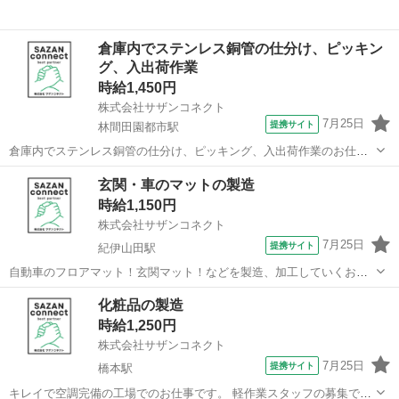
倉庫内でステンレス銅管の仕分け、ピッキン
グ、入出荷作業
時給1,450円
株式会社サザンコネクト
7月25日
提携サイト
林間田園都市駅
倉庫内でステンレス銅管の仕分け、ピッキング、入出荷作業のお仕事
です！ 具体的には・・・ ・ステンレス銅管の仕分け・移動 ・ピッキ
和歌山
橋本市
林間田園都市駅
ドライバー
玄関・車のマットの製造
ング・出荷作業 などをお願いします！ 天井クレーンなどでトラックに
時給1,150円
積み込みしていきます！ ...
株式会社サザンコネクト
7月25日
提携サイト
紀伊山田駅
自動車のフロアマット！玄関マット！などを製造、加工していくお仕
事！！ 素材と素材をシート状に張り合わせ製造、加工している会社で
和歌山
橋本市
紀伊山田駅
工場
化粧品の製造
す！！ 素材と素材をシート状に貼り合わせる加工製造のお仕事になり
時給1,250円
ます。 その他、生地とゴムを張...
株式会社サザンコネクト
7月25日
提携サイト
橋本駅
キレイで空調完備の工場でのお仕事です。 軽作業スタッフの募集です