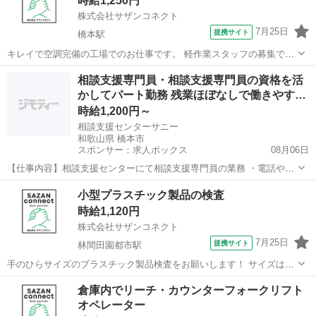
時給1,250円
【主な仕事内容】 ・大型...
株式会社サザンコネクト
7月25日
提携サイト
橋本駅
キレイで空調完備の工場でのお仕事です。 軽作業スタッフの募集です
☆ 化粧品等の製造になります。 具体的には… ・容器に充填されたも
和歌山
橋本市
橋本駅
仕分け
相談支援専門員・相談支援専門員の資格を活
ののキャップ締め ・シール貼り ・軽作業のライン作業 になります。
かしてパート勤務 残業ほぼなしで働きやす…
服装:クリーン服 ...
時給1,200円～
相談支援センターサニー
和歌山県 橋本市
スポンサー：求人ボックス
08月06日
【仕事内容】相談支援センターにて相談支援専門員の業務 ・電話や訪
問、来所による相談業務 ・サービス利用に関する計画づくり/モニタリ
アルバイト・パート
小型プラスチック製品の検査
ング ・担当者会議への出席や関係先との連絡調整 ・各種書類の作成/
時給1,120円
整理 ほか 業務内容の変更範囲:な...
株式会社サザンコネクト
7月25日
提携サイト
林間田園都市駅
手のひらサイズのプラスチック製品検査をお願いします！ サイズはマ
カロンくらいの大きさです！ 重量物はないのでご安心ください♪ 具体
和歌山
橋本市
林間田園都市駅
仕分け
倉庫内でリーチ・カウンターフォークリフト
的には・・・ ・機械から出てくる完成品の外観検査 ・問題なければ箱
オペレーター
にいれる作業 になります...