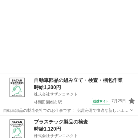
問題なければ箱にいれる作業 になります！ ちょー簡単です★
【POINT】 出張面接・...
自動車部品の組み立て・検査・梱包作業
時給1,200円
株式会社サザンコネクト
7月25日
提携サイト
林間田園都市駅
自動車部品の製造会社でのお仕事です！ 空調完備で快適な新しい工場
でのお仕事です。 具体的には・・・ ・自動車部品の組立 ・組み立て
和歌山
橋本市
林間田園都市駅
仕分け
プラスチック製品の検査
た部品のチェック(キズや不良の確認) ・梱包して出荷の準備 などをお
時給1,120円
願いします。 ★出張面...
株式会社サザンコネクト