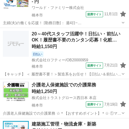
- 円
い方 ＊扶養...
ワールド・ファミリー株式会社
11月1日
提携サイト
橋本市
主婦(夫)の働くを応援！ [勤務日数]： 週4日~
10:00~17:00/10:00~16:00/10:00~15:00/09:30~14:00 [勤務地・最寄
和歌山
橋本市
営業
20～40代スタッフ活躍中！日払い・前払い
駅]： 和歌山県橋本市 ※勤務エリア選択可 ワールド・フ...
OK！履歴書不要のカンタン応募！化粧…
時給1,150円
日払い
株式会社ロフティー/OB20000959
7月21日
提携サイト
橋本市
【キャッチ】 ＜ 履歴書不要！＞製造系をお任せ！【日払い＆前払いあ
り】高時給1150～1438円！未経験OK！ 【コメント】 ＊未経験からお
和歌山
橋本市
工場
介護老人保健施設での介護業務
仕事にチャレンジしたい方 ＊経験を活かしてさらにスキルアップした
時給1,250円
い方 ＊扶養...
株式会社トラストグロース西日本 本店
7月19日
提携サイト
橋本市
介護老人保健施設での介護業務 ☆＊【おすすめポイント】＊☆ ①マイ
カー通勤可☆ ②1シフトのみの勤務！ ③週3日～・平日のみ可☆ ④未
和歌山
橋本市
介護
建築施工管理・物流倉庫・新築
経験の方でもお気軽にお問い合わせください！ 平日のみ・未経験の方