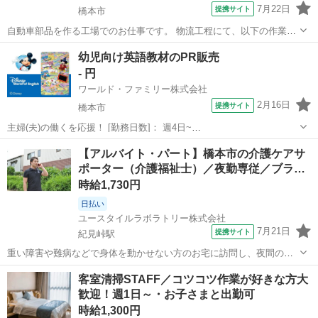
7月22日
提携サイト
橋本市
自動車部品を作る工場でのお仕事です。 物流工程にて、以下の作業を
お願いします。 ▼仕事詳細 (1)入出庫時の荷卸しや荷積み (2)製品をピ
和歌山
橋本市
仕分け
幼児向け英語教材のPR販売
ッキング (3)バーコード読み取ってデータ確認 (4)完成品の包装や梱包
- 円
【求人...
ワールド・ファミリー株式会社
2月16日
提携サイト
橋本市
主婦(夫)の働くを応援！ [勤務日数]： 週4日~
10:00~17:00/10:00~16:00/10:00~15:00/09:30~14:00 [勤務地・最寄
和歌山
橋本市
営業
【アルバイト・パート】橋本市の介護ケアサ
駅]： 和歌山県橋本市 ※勤務エリア選択可 ワールド・フ...
ポーター（介護福祉士）／夜勤専従／ブラ…
時給1,730円
日払い
ユースタイルラボラトリー株式会社
7月21日
提携サイト
紀見峠駅
重い障害や難病などで身体を動かせない方のお宅に訪問し、夜間の見
守りケアを行うお仕事です。もちろん直行直帰OK。 【サービス】 訪
和歌山
橋本市
紀見峠駅
その他
客室清掃STAFF／コツコツ作業が好きな方大
問介護（夜勤） 【仕事内容】 ALSなどの難病の方や、さまざまな障が
歓迎！週1日～・お子さまと出勤可
いがあるご利用者の就寝時...
時給1,300円