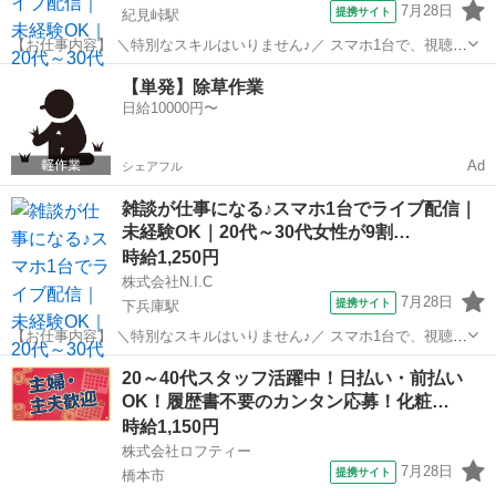
7月28日
提携サイト
紀見峠駅
【お仕事内容】 ＼特別なスキルはいりません♪／ スマホ1台で、視聴者
と楽しくお話しするだけ。 在籍ライバーの9割以上が20代～30代の女
和歌山
橋本市
紀見峠駅
イベントスタッフ
【単発】除草作業
性。 同世代が多く、未経験からでも始めやすい環境です。 スマホアプ
日給10000円〜
リを使ったライブ配...
Ad
シェアフル
雑談が仕事になる♪スマホ1台でライブ配信｜
未経験OK｜20代～30代女性が9割…
時給1,250円
株式会社N.I.C
7月28日
提携サイト
下兵庫駅
【お仕事内容】 ＼特別なスキルはいりません♪／ スマホ1台で、視聴者
と楽しくお話しするだけ。 在籍ライバーの9割以上が20代～30代の女
和歌山
橋本市
下兵庫駅
イベントスタッフ
20～40代スタッフ活躍中！日払い・前払い
性。 同世代が多く、未経験からでも始めやすい環境です。 スマホアプ
OK！履歴書不要のカンタン応募！化粧…
リを使ったライブ配...
時給1,150円
株式会社ロフティー
7月28日
提携サイト
橋本市