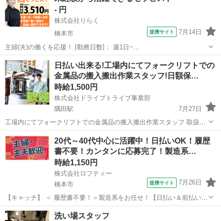
- 円
株式会社りらく
7月14日
提携サイト
橋本市
主婦(夫)の働くを応援！ [勤務日数]： 週1日~
10:00~16:00/10:00~15:00/10:00~17:00/13:00~18:00/15:00~23:00 月/
和歌山
橋本市
マッサージ
日払い出来る!工場内にてフォークリフトでの
火/水/木/金/土/日 などから選べます [...
金属品の搬入搬出作業スタッフ!日額保…
時給1,500円
株式会社ドライブトライブ事業部
隅田駅
7月27日
工場内にてフォークリフトでの金属品の搬入搬出作業スタッフ 取扱商
品・・・金属品 作業比率・・・フォークリフト5割：作業5割 作業場
和歌山
橋本市
隅田駅
倉庫
スタッフ
20代～40代中心に活躍中！日払いOK！履歴
所・・・工場内 勤務時間・・・8:00～17:00 平均年齢・・・20～50く
書不要！カンタンに応募完了！製造系…
らいま...
時給1,150円
株式会社ロフティー
7月26日
提携サイト
橋本市
【キャッチ】 ＜ 履歴書不要！＞製造系をお任せ！【日払い＆前払いあ
り】高時給1150～1438円！未経験OK！ 【コメント】 ＊未経験からお
和歌山
橋本市
工場
洗い場スタッフ
仕事にチャレンジしたい方 ＊経験を活かしてさらにスキルアップした