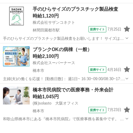
☆ 化粧品等の製造になります。 具体的には… ・容器に充填されたも
和歌山
橋本市
橋本駅
仕分け
手のひらサイズのプラスチック製品検査
ののキャップ締め ・シール貼り ・軽作業のライン作業 になります。
時給1,120円
服装:クリーン服 ...
株式会社サザンコネクト
7月25日
提携サイト
林間田園都市駅
手のひらサイズのプラスチック製品検査をお願いします！ サイズはマ
カロンくらいの大きさです！ ・機械から出てくる完成品の外観検査 ・
和歌山
橋本市
林間田園都市駅
工場
ブランクOKの病棟（一般）
問題なければ箱にいれる作業 になります！ ちょー簡単です★
時給2,100円
【POINT】 出張面接・...
株式会社スーパーナース
4月16日
提携サイト
橋本市
主婦(夫)の働くを応援！ [勤務日数]： 週1日~ 16:30~09:00/08:30~17:15
月/火/水/木/金/土/日 などから選べます [勤務地・最寄駅]： 和歌山県橋
和歌山
橋本市
看護師
橋本市民病院での医療事務・外来会計
本市 株式会社スーパーナース 林間田園都市...
時給1,045円
(株)solasto 大阪オフィス
7月23日
提携サイト
橋本市
和歌山県橋本市にある『橋本市民病院』で医療事務を募集中です。 診
察を終えられた患者さまの診療費を計算する、外来会計のお仕事! ★デ
和歌山
橋本市
データ入力
スクワークメイン ★ コツコツ・黙々と事務作業がメインのお仕事で