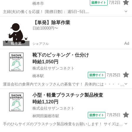
7月2日
提携サイト
橋本市
主婦(夫)の働くを応援！ [勤務日数]： 週5日~5日
10:00~16:00/09:00~15:00/08:00~12:00/09:00~17:00/10:00~18:00 月/
和歌山
橋本市
ケアマネージャー
【単発】除草作業
火/水/木/金/土/日 などから選べます ...
日給10000円〜
Ad
シェアフル
靴下のピッキング・仕分け
時給1,050円
株式会社サザンコネクト
7月25日
提携サイト
橋本駅
運送会社の倉庫内でスタッフさんの募集です！ 具体的には・・・ ・靴
下のピッキングや仕分け ・値札つけ ・シール貼り などの軽作業にな
和歌山
橋本市
橋本駅
仕分け
小型・軽量プラスチック製品検査
ります！ ★出張面接・WEB面接対応可能！ 派遣社員 ・週払い制度あ
時給1,120円
り ・通勤手当社...
株式会社サザンコネクト
7月25日
提携サイト
林間田園都市駅
手のひらサイズのプラスチック製品検査をお願いします！ サイズはマ
カロンくらいの大きさです！ ・機械から出てくる完成品の外観検査 ・
和歌山
橋本市
林間田園都市駅
工場