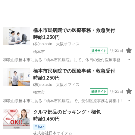
す。 接客よりも裏方で座り仕...
橋本市民病院での医療事務・救急受付
時給1,250円
(株)solasto 大阪オフィス
7月23日
提携サイト
橋本市
和歌山県橋本市にある『橋本市民病院』にて、休日の受付医療事務の
お仕事です! 未経験・無資格スタートOK♪男性スタッフ多数活躍中! 特
和歌山
橋本市
データ入力
橋本市民病院での医療事務・救急受付
別な資格や経験は不要!医療事務が初めての方もOKです◎ 基礎から学
時給1,250円
べる研修制度や、働きながら...
(株)solasto 大阪オフィス
7月23日
提携サイト
橋本市
和歌山県橋本市にある『橋本市民病院』で、受付医療事務を募集中! 週
2日～OK★WワークOKのパート・アルバイトのお仕事です。 勤務は
和歌山
橋本市
データ入力
クルマ部品のピッキング・梱包
17:00～22:00までの夕方からのシフト☆ 病院の診療時間外に来院され
時給1,450円
る患者様の対応を...
日払い
株式会社日本ケイテム