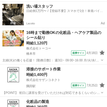
カロンくらいの大きさです！ ・機械から出てくる完成品の外観検査 ・
和歌山
橋本市
林間田園都市駅
工場
洗い場スタッフ
問題なければ箱にいれる作業 になります！ ちょー簡単です★
日給例1万円〜 /【登録不要】スマホで1分！単発バイト
【POINT】 出張面接・...
一括検索✨
Ad
Lacotto
16時まで勤務OKの化粧品・ヘアケア製品の
シール貼り
時給1,120円
株式会社トーコー
4月18日
提携サイト
橋本市
主婦(夫)の働くを応援！ [勤務日数]： 週3日~ 09:00~16:00 月/火/水/木/
金 などから選べます [勤務地・最寄駅]： 和歌山県橋本市紀ノ光台
和歌山
橋本市
仕分け
溶接のサポート作業
【派遣元】株式会社トーコー 南大阪支店 MOTR526710...
時給1,400円
株式会社サザンコネクト
7月25日
提携サイト
隅田駅
【POINT】 初日に講習を受けていただければ対応できるくらいのシン
プルな作業です！ 溶接する箇所はほとんど決まっているため、図面を
和歌山
橋本市
隅田駅
工場
化粧品の製造
見ながら毎回細かく確認する作業はありません！ ほぼ流れ作業です！