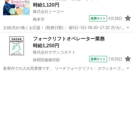
時給1,120円
願いします。 ★出張面...
株式会社トーコー
4月18日
提携サイト
橋本市
主婦(夫)の働くを応援！ [勤務日数]： 週5日~5日 08:20~17:20 月/火/水/
木/金 [勤務地・最寄駅]： 和歌山県橋本市紀ノ光台 【派遣元】株式会
和歌山
橋本市
仕分け
フォークリフトオペレーター業務
社トーコー 南大阪支店 MOTR5267101U50 隅田...
時給1,250円
株式会社サザンコネクト
7月25日
提携サイト
林間田園都市駅
倉庫内での入出荷業務です。 リーチフォークリフト・カウンターフォ
ークリフトの両方を使用し、 商品の入出庫や運搬、積み込み・積み下
和歌山
橋本市
林間田園都市駅
倉庫
ろし作業を行っていただきます。 【POINT】 出張面接・WEB面接対
応可能！ 土日祝休み！...