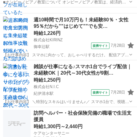
■オンピーノピアノ教室について オンピーノピアノ教室は、経済的な
事情に左右されることなく、すべての子どもたちが平等に音楽を学べ
和歌山
橋本市
高野口駅
インストラクター
る場所をつくりたい!という想いから生まれました。 出張レッスンとい
週10時間で月10万円も！未経験80％・女性
う形を採用することで、 「近...
95％だから""はじめて""でも安…
時給1,226円
株式会社KIRINZ
7月28日
提携サイト
御幸辻駅
【お仕事内容】 スマホに向かって、おしゃべりするだけ。 配信アプリ
（17LIVE／Pococha／IRIAM など）でライブ配信するお仕事です。
和歌山
橋本市
御幸辻駅
イベントスタッフ
雑談が仕事になる♪スマホ1台でライブ配信｜
——————————— 配信内容はぜんぶ自由
未経験OK｜20代～30代女性が9割…
——————————— ・今日...
時給1,250円
株式会社N.I.C
7月28日
提携サイト
紀伊清水駅
【お仕事内容】 ＼特別なスキルはいりません♪／ スマホ1台で、視聴者
と楽しくお話しするだけ。 在籍ライバーの9割以上が20代～30代の女
和歌山
橋本市
紀伊清水駅
イベントスタッフ
訪問ヘルパー・社会保険完備の職場で生活支
性。 同世代が多く、未経験からでも始めやすい環境です。 スマホアプ
援員
リを使ったライブ配...
時給1,300円～2,440円
ケアセンターサニー