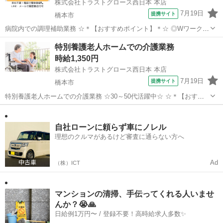
株式会社トラストグロース西日本 本店
7月19日
提携サイト
橋本市
病院内での調理補助業務 ☆＊【おすすめポイント】＊☆ ◎Wワーク
可！ ◎週2日～勤務可！ ◎経験不問！ 業務内容：食材の仕込みや完成
和歌山
橋本市
キッチン
特別養護老人ホームでの介護業務
した料理の盛り付け、使用後の食器や調理器具の洗浄など 利用者数：
時給1,350円
300名前後 制服貸与：...
株式会社トラストグロース西日本 本店
7月19日
提携サイト
橋本市
特別養護老人ホームでの介護業務 ☆30～50代活躍中☆ ☆＊【おすす
めポイント】＊☆ ◎曜日固定可 ◎週3日～勤務可 ◎シフト固定可
和歌山
橋本市
介護
【業務内容】 入居者様の身体介助やレクレーションの実施、見守りや
記録業務など 記録：...
自社ローンに頼らず車にノレル
理想のクルマがあるけど審査に通らない方へ
Ad
（株）ICT
マンションの清掃、手伝ってくれる人いませ
んか？😭🙏
日給例1万円〜 / 登録不要！高時給求人多数✨