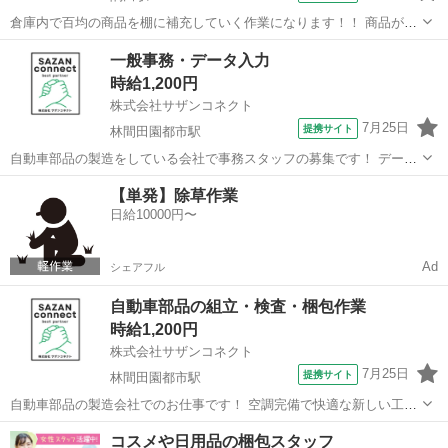
倉庫内で百均の商品を棚に補充していく作業になります！！ 商品が少
なくなった棚に段ボールなどから商品取り出し補充していく作業で
和歌山
橋本市
隅田駅
仕分け
一般事務・データ入力
す。 具体的には・・・ ・入荷した商品を種類別に分ける ・自分が担
時給1,200円
当している棚に商品が少なくなっ...
株式会社サザンコネクト
7月25日
提携サイト
林間田園都市駅
自動車部品の製造をしている会社で事務スタッフの募集です！ データ
入力が主なお仕事になり、それ以外は簡単な書類チェックなどになり
和歌山
橋本市
林間田園都市駅
一般事務
【単発】除草作業
ます！ 事務経験がなくても、基本的なPC操作ができればOK！ 社食あ
日給10000円〜
り★ ★出張面接・WE...
Ad
シェアフル
自動車部品の組立・検査・梱包作業
時給1,200円
株式会社サザンコネクト
7月25日
提携サイト
林間田園都市駅
自動車部品の製造会社でのお仕事です！ 空調完備で快適な新しい工場
でのお仕事です。 具体的には・・・ ・自動車部品の組立 ・組み立て
和歌山
橋本市
林間田園都市駅
仕分け
コスメや日用品の梱包スタッフ
た部品のチェック(キズや不良の確認) ・梱包して出荷の準備 などをお