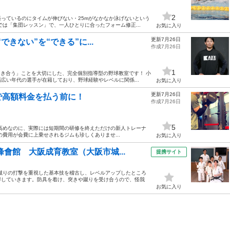
2
っているのにタイムが伸びない・25mがなかなか泳げないという
では「集団レッスン」で、一人ひとりに合ったフォーム修正...
お気に入り
更新7月26日
できない”を“できる”に...
作成7月26日
1
向き合う」ことを大切にした、完全個別指導型の野球教室です！ 小
広い年代の選手が在籍しており、野球経験やレベルに関係...
お気に入り
更新7月26日
で高額料金を払う前に！
作成7月26日
5
高めなのに、実際には短期間の研修を終えただけの新人トレーナ
費用が会費に上乗せされるジムも珍しくありませ...
お気に入り
會館 大阪成育教室（大阪市城...
提携サイト
蹴りの打撃を重視した基本技を稽古し、レベルアップしたところ
得していきます。防具を着け、突きや蹴りを受け合うので、怪我
お気に入り