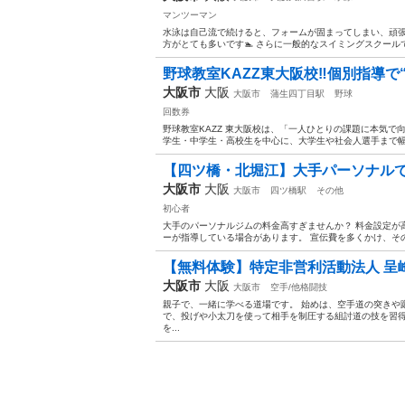
マンツーマン
水泳は自己流で続けると、フォームが固まってしまい、頑張
方がとても多いです🏊 さらに一般的なスイミングスクール
野球教室KAZZ東大阪校‼️個別指導で“
大阪市
大阪
大阪市
蒲生四丁目駅
野球
回数券
野球教室KAZZ 東大阪校は、「一人ひとりの課題に本気で
学生・中学生・高校生を中心に、大学生や社会人選手まで幅
【四ツ橋・北堀江】大手パーソナル
大阪市
大阪
大阪市
四ツ橋駅
その他
初心者
大手のパーソナルジムの料金高すぎませんか？ 料金設定が
ーが指導している場合があります。 宣伝費を多くかけ、その
【無料体験】特定非営利活動法人 呈峰
大阪市
大阪
大阪市
空手/他格闘技
親子で、一緒に学べる道場です。 始めは、空手道の突きや
で、投げや小太刀を使って相手を制圧する組討道の技を習
を...