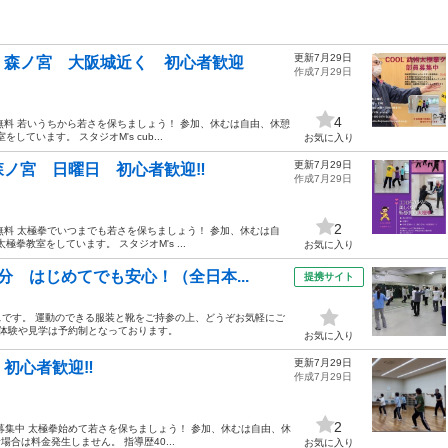
更新7月29日
 森ノ宮 大阪城近く 初心者歓迎
作成7月29日
4
無料 若いうちから若さを保ちましょう！ 参加、休むは自由、休憩
しています。 スタジオM's cub...
お気に入り
更新7月29日
ノ宮 日曜日 初心者歓迎‼️
作成7月29日
2
無料 太極拳でいつまでも若さを保ちましょう！ 参加、休むは自
極拳教室をしています。 スタジオM's ...
お気に入り
 はじめてでも安心！（全日本...
提携サイト
です。 運動のできる服装と靴をご持参の上、どうぞお気軽にご
＊体験や見学は予約制となっております。
お気に入り
更新7月29日
初心者歓迎‼️
作成7月29日
2
募集中 太極拳始めて若さを保ちましょう！ 参加、休むは自由、休
場合は料金発生しません。 指導歴40...
お気に入り