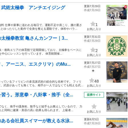
更新7月29日
 武術太極拳 アンチエイジング
作成7月29日
1
無料 仕事や家事に追われる毎日で、運動不足や肩こり、腰の重さ
とゆったりした動作で全身を整える運動です。体幹やバラ...
お気に入り
更新7月31日
極拳教室 亀さんカンフー｜3...
作成7月29日
条・都島エリアの体育館で定期開催しており、太極拳をベースに
2
中心にレッスンを行っています。 体育館開催...
お気に入り
更新7月27日
アーニス、エスクリマ）のMu...
作成7月27日
48
っているフィリピンの多流派武術の総合的な名称です。 フィリ
。武器があっても無くても、相手が一人ではなくても戦える武...
お気に入り
習う。形意拳・八卦掌・推手（全...
提携サイト
でなく、推手や護身術、散手など組手もお教えしているので、 力
と同時に健康・美容の高い効果も得られます。 上級者...
お気に入り
更新8月5日
ある会社員スイマーが教える水泳...
作成7月26日