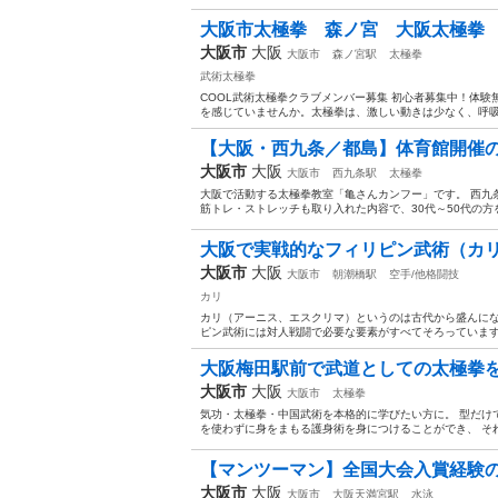
大阪市太極拳 森ノ宮 大阪太極拳
大阪市
大阪
大阪市
森ノ宮駅
太極拳
武術太極拳
COOL武術太極拳クラブメンバー募集 初心者募集中！体験
を感じていませんか。太極拳は、激しい動きは少なく、呼吸
【大阪・西九条／都島】体育館開催の太
大阪市
大阪
大阪市
西九条駅
太極拳
大阪で活動する太極拳教室「亀さんカンフー」です。 西九
筋トレ・ストレッチも取り入れた内容で、30代～50代の方を
大阪で実戦的なフィリピン武術（カリ、
大阪市
大阪
大阪市
朝潮橋駅
空手/他格闘技
カリ
カリ（アーニス、エスクリマ）というのは古代から盛んにな
ピン武術には対人戦闘で必要な要素がすべてそろっています
大阪梅田駅前で武道としての太極拳を
大阪市
大阪
大阪市
太極拳
気功・太極拳・中国武術を本格的に学びたい方に。 型だけ
を使わずに身をまもる護身術を身につけることができ、 それ
【マンツーマン】全国大会入賞経験の
大阪市
大阪
大阪市
大阪天満宮駅
水泳