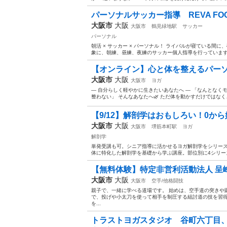
パーソナルサッカー指導 REVA FOOT
大阪市
大阪
大阪市
鶴見緑地駅
サッカー
パーソナル
朝活 × サッカー × パーソナル！ ライバルが寝ている間
象に、朝練、昼練、夜練のサッカー個人指導を行っています。 
【オンライン】心と体を整えるパーソナルヨ
大阪市
大阪
大阪市
ヨガ
― 自分らしく軽やかに生きたいあなたへ ― 「なんとなく
整わない」 そんなあなたへ🌿 ただ体を動かすだけではなく、 
【9/12】解剖学はおもしろい！0から
大阪市
大阪
大阪市
堺筋本町駅
ヨガ
解剖学
単発受講も可。シニア指導に活かせるヨガ解剖学をシリーズ別
体に特化した解剖学を基礎から学ぶ講座。部位別に4シリーズ
【無料体験】特定非営利活動法人 呈峰
大阪市
大阪
大阪市
空手/他格闘技
親子で、一緒に学べる道場です。 始めは、空手道の突きや
で、投げや小太刀を使って相手を制圧する組討道の技を習
を...
トラストヨガスタジオ 谷町六丁目