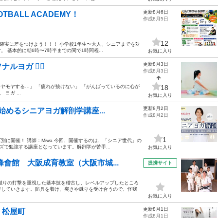
更新8月6日
BALL ACADEMY！
作成8月5日
12
に、確実に差をつけよう！！！ 小学校1年生〜大人、シニアまでを対
基本的に朝6時〜7時半までの間で1時間程...
お気に入り
更新8月3日
ガ 🧘‍♀️
作成8月3日
モヤモヤする…」 「疲れが抜けない」 「がんばっているのに心が
18
ヨガ ...
お気に入り
更新8月2日
始めるシニアヨガ解剖学講座...
作成8月2日
1
に開催！ 講師：Miwa 今回、開催するのは、「シニア世代」の
で勉強する講座となっています。解剖学が苦手...
お気に入り
會館 大阪成育教室（大阪市城...
提携サイト
蹴りの打撃を重視した基本技を稽古し、レベルアップしたところ
得していきます。防具を着け、突きや蹴りを受け合うので、怪我
お気に入り
更新8月1日
、松屋町
作成8月1日