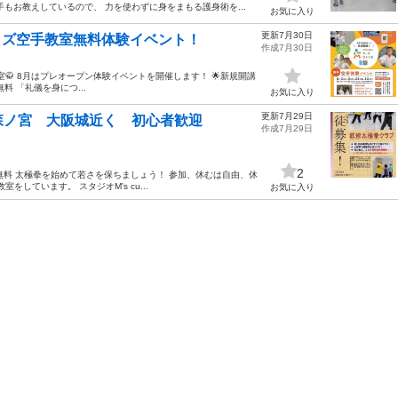
もお教えしているので、 力を使わずに身をまもる護身術を...
お気に入り
更新7月30日
キッズ空手教室無料体験イベント！
作成7月30日
空手教室🥋 8月はプレオープン体験イベントを開催します！ 🌟新規開講
無料 「礼儀を身につ...
お気に入り
更新7月29日
森ノ宮 大阪城近く 初心者歓迎
作成7月29日
2
無料 太極拳を始めて若さを保ちましょう！ 参加、休むは自由、休
をしています。 スタジオM's cu...
お気に入り