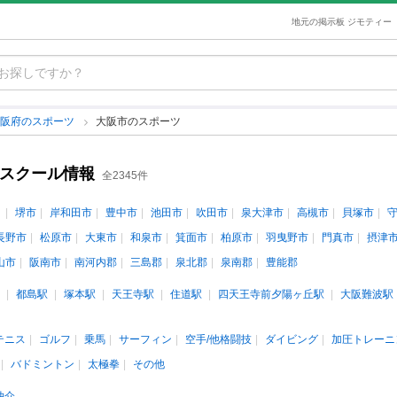
地元の掲示板 ジモティー
大阪府のスポーツ
大阪市のスポーツ
・スクール情報
全2345件
堺市
岸和田市
豊中市
池田市
吹田市
泉大津市
高槻市
貝塚市
長野市
松原市
大東市
和泉市
箕面市
柏原市
羽曳野市
門真市
摂津
山市
阪南市
南河内郡
三島郡
泉北郡
泉南郡
豊能郡
都島駅
塚本駅
天王寺駅
住道駅
四天王寺前夕陽ヶ丘駅
大阪難波駅
テニス
ゴルフ
乗馬
サーフィン
空手/他格闘技
ダイビング
加圧トレーニ
バドミントン
太極拳
その他
仲介