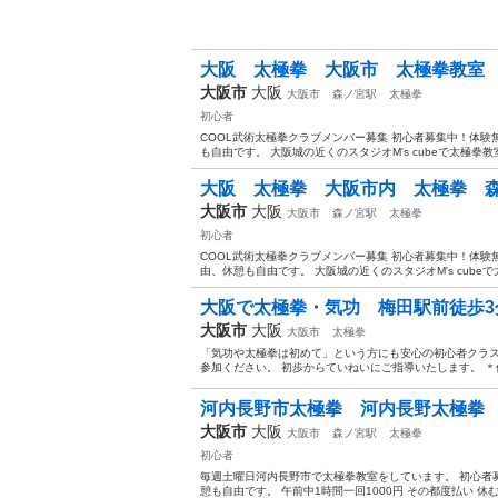
大阪 太極拳 大阪市 太極拳教室
大阪市
大阪
大阪市
森ノ宮駅
太極拳
初心者
COOL武術太極拳クラブメンバー募集 初心者募集中！体験
も自由です。 大阪城の近くのスタジオM's cubeで太極拳教室を
大阪 太極拳 大阪市内 太極拳 森
大阪市
大阪
大阪市
森ノ宮駅
太極拳
初心者
COOL武術太極拳クラブメンバー募集 初心者募集中！体験
由、休憩も自由です。 大阪城の近くのスタジオM's cubeで太
大阪で太極拳・気功 梅田駅前徒歩3分
大阪市
大阪
大阪市
太極拳
「気功や太極拳は初めて」という方にも安心の初心者クラス
参加ください。 初歩からていねいにご指導いたします。 
河内長野市太極拳 河内長野太極拳 
大阪市
大阪
大阪市
森ノ宮駅
太極拳
初心者
毎週土曜日河内長野市で太極拳教室をしています。 初心者
憩も自由です。 午前中1時間一回1000円 その都度払い 休む