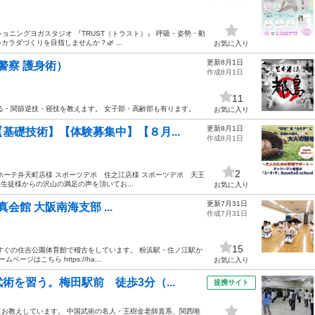
ョニングヨガスタジオ 『TRUST（トラスト）』 呼吸・姿勢・動
ダづくりを目指しませんか？🌿 ...
お気に入り
更新8月1日
警察 護身術）
作成8月1日
11
る・関節逆技・寝技を教えます。 女子部・高齢部も有ります。
お気に入り
更新8月1日
基礎技術】【体験募集中】【８月...
作成8月1日
2
ホーテ弁天町店様 スポーツデポ 住之江店様 スポーツデポ 天王
生徒様からの沢山の満足の声を頂いてお...
お気に入り
更新7月31日
真会館 大阪南海支部 ...
作成7月31日
15
すぐの住吉公園体育館で稽古をしています。 粉浜駅・住ノ江駅か
はこちら https://ha...
お気に入り
を習う。梅田駅前 徒歩3分（...
提携サイト
お教えしています。 中国武術の名人・王樹金老師直系、関西唯