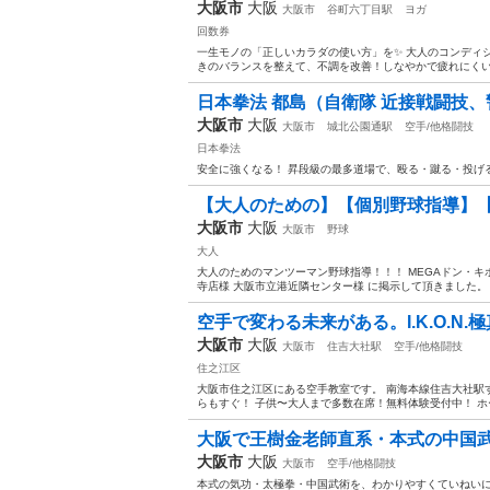
大阪市
大阪
大阪市
谷町六丁目駅
ヨガ
回数券
一生モノの「正しいカラダの使い方」を✨ 大人のコンディシ
きのバランスを整えて、不調を改善！しなやかで疲れにくいカラ
日本拳法 都島（自衛隊 近接戦闘技、
大阪市
大阪
大阪市
城北公園通駅
空手/他格闘技
日本拳法
安全に強くなる！ 昇段級の最多道場で、殴る・蹴る・投げ
【大人のための】【個別野球指導】【
大阪市
大阪
大阪市
野球
大人
大人のためのマンツーマン野球指導！！！ MEGAドン・キ
寺店様 大阪市立港近隣センター様 に掲示して頂きました。 
空手で変わる未来がある。I.K.O.N.極
大阪市
大阪
大阪市
住吉大社駅
空手/他格闘技
住之江区
大阪市住之江区にある空手教室です。 南海本線住吉大社駅
らもすぐ！ 子供〜大人まで多数在席！無料体験受付中！ ホームページ
大阪で王樹金老師直系・本式の中国武術
大阪市
大阪
大阪市
空手/他格闘技
本式の気功・太極拳・中国武術を、わかりやすくていねいに