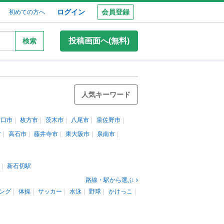
ログイン
会員登録
初めての方へ
投稿画面へ(無料)
検索
人気キーワード
守口市
枚方市
茨木市
八尾市
泉佐野市
市
高石市
藤井寺市
東大阪市
泉南市
新石切駅
路線・駅から選ぶ
ング
体操
サッカー
水泳
野球
かけっこ