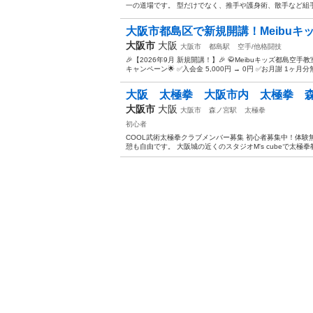
一の道場です。 型だけでなく、推手や護身術、散手など組手
大阪市都島区で新規開講！Meibu
大阪市
大阪
大阪市
都島駅
空手/他格闘技
🎉【2026年9月 新規開講！】🎉 🥋Meibuキッズ都島
キャンペーン🌟 ✅入会金 5,000円 → 0円 ✅お月謝 1ヶ月分
大阪 太極拳 大阪市内 太極拳 
大阪市
大阪
大阪市
森ノ宮駅
太極拳
初心者
COOL武術太極拳クラブメンバー募集 初心者募集中！体験
憩も自由です。 大阪城の近くのスタジオM's cubeで太極拳教室