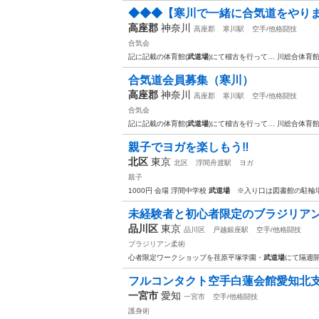
◆◆◆【寒川で一緒に合気道をやりま
高座郡
神奈川
高座郡
寒川駅
空手/他格闘技
合気会
記に記載の体育館(
武道場
)にて稽古を行って… 川総合体育館 
合気道会員募集（寒川）
高座郡
神奈川
高座郡
寒川駅
空手/他格闘技
合気会
記に記載の体育館(
武道場
)にて稽古を行って… 川総合体育館 
親子でヨガを楽しもう‼️
北区
東京
北区
浮間舟渡駅
ヨガ
親子
1000円 会場 浮間中学校
武道場
※入り口は図書館の駐輪
未経験者と初心者限定のブラジリア
品川区
東京
品川区
戸越銀座駅
空手/他格闘技
ブラジリアン柔術
心者限定ワークショップを荏原平塚学園・
武道場
にて隔週開
フルコンタクト空手白蓮会館愛知北
一宮市
愛知
一宮市
空手/他格闘技
護身術