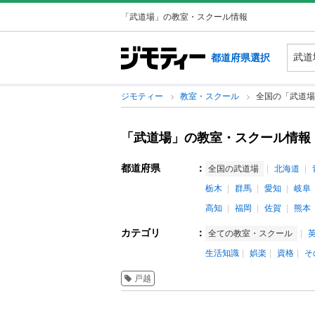
「武道場」の教室・スクール情報
都道府県選択
ジモティー
教室・スクール
全国の「武道場
「武道場」の教室・スクール情報
都道府県
：
全国の武道場
北海道
栃木
群馬
愛知
岐阜
高知
福岡
佐賀
熊本
カテゴリ
：
全ての教室・スクール
生活知識
娯楽
資格
そ
戸越