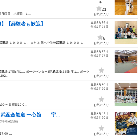
21
週月曜日 木曜日 1…
お気に入り
更新7月28日
迎】【経験者も歓迎】
作成7月28日
6
武道場
１９:００-１… または 第七中学校
武道場
１９:００-１…
お気に入り
更新7月27日
作成7月27日
武道場
17日(月)1… ポーツセンター8階
武道場
24日(月)1… ポーツ
02...
お気に入り
更新7月26日
作成7月26日
:00〜 日曜日19:0…
お気に入り
更新7月31日
】武産合氣道 一心館 宇...
作成7月26日
空手/他格闘技
7:00 …
お気に入り