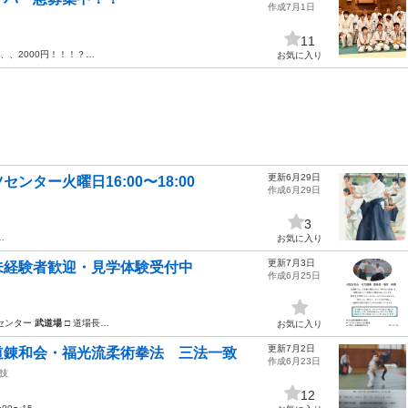
作成7月1日
11
、、2000円！！！？…
お気に入り
更新6月29日
ター火曜日16:00〜18:00
作成6月29日
3
…
お気に入り
更新7月3日
未経験者歓迎・見学体験受付中
作成6月25日
センター
武道場
□ 道場長…
お気に入り
更新7月2日
道錬和会・福光流柔術拳法 三法一致
作成6月23日
技
12