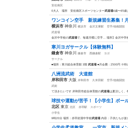
安佐南区
0大人 場所 安佐南区スポーツセンター
武道場
4歳〜65
ワンコイン空手 新規練習生募集！月
横浜市
神奈川
横浜市
金沢文庫駅
空手/他格闘技
武道場
金沢中学校の
武道場
で、毎週月曜に空手… 場所】金沢中学
寒川ヨガサークル【体験無料】
鎌倉市
神奈川
鎌倉市
西鎌倉駅
ヨガ
サークル
■場所：寒川総合体育館 3階
武道場
■月会費：2500円 ※特
八洲流武術 大道館
岸和田市
大阪
岸和田市
久米田駅
空手/他格闘技
武術
て頂きたいです 岸和田市総合体育館の
武道場
は夏涼しく、
球技や運動が苦手！【小学生】ボー
北区
東京
北区
赤羽駅
スポーツ
小学生
9時20分 場所：赤羽岩淵中学校
武道場
内容：子供たちが楽
小学生柔道教室 一宮市 新規メン