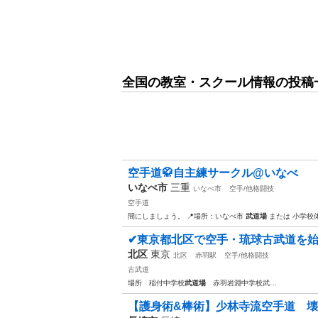
全国の教室・スクール情報の投稿
空手道🥋自主練サークル@いなべ
いなべ市
三重
いなべ市
空手/他格闘技
空手道
間にしましょう。 📍場所：いなべ市
武道場
または 小学校体
✔東京都北区で空手・琉球古武道を
北区
東京
北区
赤羽駅
空手/他格闘技
古武道
場所 稲付中学校
武道場
赤羽岩淵中学校武…
【護身術&棒術】少林寺流空手道 壊さ