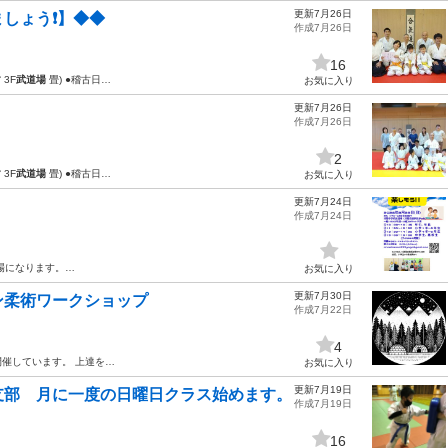
更新7月26日
しょう❗】◆◆
作成7月26日
16
3F
武道場
畳) ●稽古日…
お気に入り
更新7月26日
作成7月26日
2
3F
武道場
畳) ●稽古日…
お気に入り
更新7月24日
作成7月24日
場になります。…
お気に入り
更新7月30日
ン柔術ワークショップ
作成7月22日
4
催しています。 上達を…
お気に入り
更新7月19日
支部 月に一度の日曜日クラス始めます。
作成7月19日
16