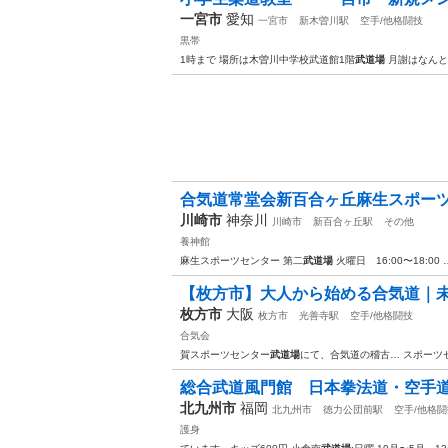
一宮市
愛知
一宮市
新木曽川駅
空手/他格闘技
黒帯
1時まで 場所は木曽川中学校武道館1階
武道場
月謝はなんと
合気道常堂会新百合ヶ丘麻生スポーツセン
川崎市
神奈川
川崎市
新百合ヶ丘駅
その他
養神館
麻生スポーツセンター 第二
武道場
火曜日 16:00〜18:00 
【枚方市】大人から始める合気道｜
枚方市
大阪
枚方市
光善寺駅
空手/他格闘技
合気会
賀スポーツセンター
武道場
にて、合気道の稽古… スポーツ
総合武道風門館 日本拳法道・空手
北九州市
福岡
北九州市
徳力公団前駅
空手/他格闘
護身