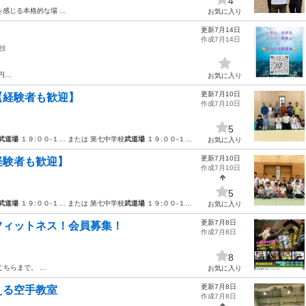
4
を感じる本格的な場 …
お気に入り
更新7月14日
作成7月14日
技
0円…
お気に入り
更新7月10日
【経験者も歓迎】
作成7月10日
5
武道場
１９:００-１… または 第七中学校
武道場
１９:００-１…
お気に入り
更新7月10日
経験者も歓迎】
作成7月10日
5
武道場
１９:００-１… または 第七中学校
武道場
１９:００-１…
お気に入り
更新7月8日
フィットネス！会員募集！
作成7月8日
8
ちらまで。 …
お気に入り
更新7月8日
える空手教室
作成7月8日