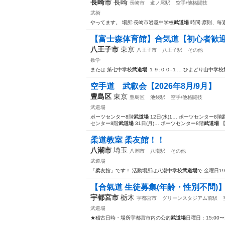
長崎市
長崎
長崎市
道ノ尾駅
空手/他格闘技
武術
やってます。 場所:長崎市岩屋中学校
武道場
時間:原則、毎
【富士森体育館】合気道【初心者歓
八王子市
東京
八王子市
八王子駅
その他
数学
または 第七中学校
武道場
１９:００-１… ひよどり山中学校
空手道 武叡会【2026年8月/9月】
豊島区
東京
豊島区
池袋駅
空手/他格闘技
武道場
ポーツセンター8階
武道場
12日(水)1… ポーツセンター8階
センター8階
武道場
31日(月)… ポーツセンター8階
武道場
【2
柔道教室 柔友館！！
八潮市
埼玉
八潮市
八潮駅
その他
武道場
「柔友館」です！ 活動場所は八潮中学校
武道場
で 金曜日19
​【合氣道 生徒募集(年齢・性別不問)
宇都宮市
栃木
宇都宮市
グリーンスタジアム前駅
武道場
★稽古日時・場所 ​宇都宮市内の公的
武道場
​日曜日：15:00〜1