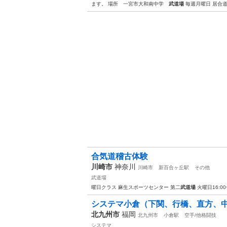
ます。 場所 一宮市大和南中学
武道場
毎週月曜日 居合道
合気道稽古体験
川崎市
神奈川
川崎市
新百合ヶ丘駅
その他
武道場
曜日クラス 麻生スポーツセンター 第二
武道場
火曜日16:00
システマ小倉（下関、行橋、直方、
北九州市
福岡
北九州市
小倉駅
空手/他格闘技
システマ