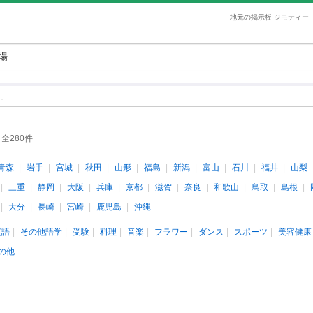
地元の掲示板 ジモティー
」
全280件
青森
岩手
宮城
秋田
山形
福島
新潟
富山
石川
福井
山梨
三重
静岡
大阪
兵庫
京都
滋賀
奈良
和歌山
鳥取
島根
大分
長崎
宮崎
鹿児島
沖縄
英語
その他語学
受験
料理
音楽
フラワー
ダンス
スポーツ
美容健康
の他