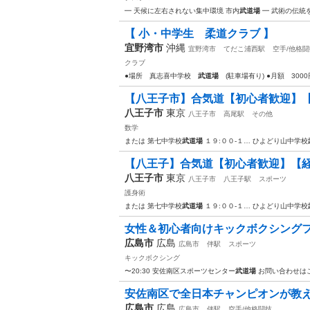
━ 天候に左右されない集中環境 市内
武道場
━ 武術の伝統
【 小・中学生 柔道クラブ 】
宜野湾市
沖縄
宜野湾市
てだこ浦西駅
空手/他格闘
クラブ
●場所 真志喜中学校
武道場
(駐車場有り) ●月額 300
【八王子市】合気道【初心者歓迎】
八王子市
東京
八王子市
高尾駅
その他
数学
または 第七中学校
武道場
１９:００-１… ひよどり山中学校
【八王子】合気道【初心者歓迎】【
八王子市
東京
八王子市
八王子駅
スポーツ
護身術
または 第七中学校
武道場
１９:００-１… ひよどり山中学校
女性＆初心者向けキックボクシング
広島市
広島
広島市
伴駅
スポーツ
キックボクシング
〜20:30 安佐南区スポーツセンター
武道場
お問い合わせはこ
安佐南区で全日本チャンピオンが教
広島市
広島
広島市
伴駅
空手/他格闘技