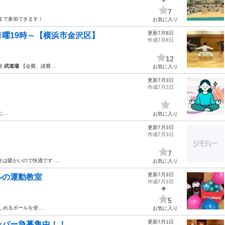
7
歳まで参加できます！
お気に入り
更新7月8日
曜19時～【横浜市金沢区】
作成7月8日
12
校
武道場
【会費、諸費…
お気に入り
更新7月3日
作成7月3日
に…
お気に入り
更新7月3日
作成7月3日
7
冬は暖かいので快適です …
お気に入り
更新7月3日
ルの運動教室
作成7月3日
5
しめるボールを使…
お気に入り
更新7月1日
バー急募集中！！