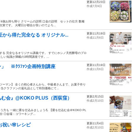
更新12月23日
作成7月9日
ぎ4個お持ち帰り クリームの説明 口金の説明 セットの仕方 数種
第です。 火曜日が都合が良いのでよろ...
更新11月19日
から得た完全なる オリジナル...
作成11月6日
伝えする 完全なるオリジナル講義です。 すでにホシノ天然酵母のプロ
い知識が満載の3時間講座です。...
更新11月19日
 ※ｸﾗﾌｧﾝ企画特別講座
作成11月6日
」マンツーマン】 全くの初心者さんから、中級者さんまで、お菓子作り
クラファンの返礼品として特別価格にて...
更新2月15日
会』@KOKO PLUS（西荻窪）
作成2月10日
方も 一緒に醤を仕込みましょう💪 【醤を仕込む会＠KOKO PL
 ◎会場：コワーキング...
更新11月4日
お祝い🌸レシピ
作成2月10日