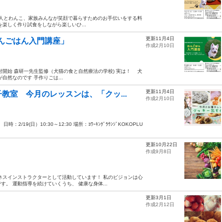
しむ」 人とわんこ、家族みんなが笑顔で暮らすためのお手伝いをする料
楽しく作り試食をしながら楽しいひ...
更新11月4日
わんごはん入門講座」
作成2月10日
受付開始 森研一先生監修（犬猫の食と自然療法の学校) 実は！ 犬
然なのです 手作りごは...
更新11月4日
教室 今月のレッスンは、「クッ...
作成2月10日
19(日）10:30～12:30 場所：ｺﾜｰｷﾝｸﾞﾗｳﾝｼﾞKOKOPLU
更新10月22日
作成9月8日
ネスインストラクターとして活動しています！ 私のビジョンは心
。 運動指導を続けていくうち、 健康な身体...
更新3月1日
作成2月12日