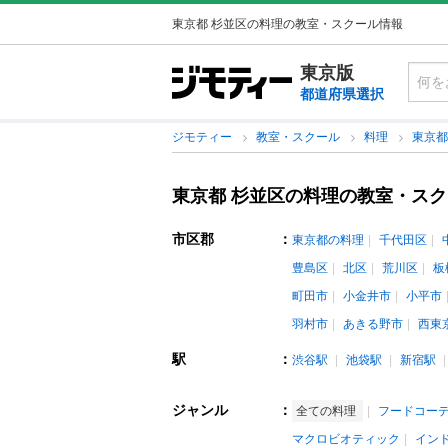
東京都 杉並区の料理の教室・スクール情報
東京版
都道府県選択
ジモティー
教室・スクール
料理
東京
東京都 杉並区の料理の教室・ス
市区郡
：
東京都の料理
千代田区
豊島区
北区
荒川区
板
町田市
小金井市
小平市
羽村市
あきる野市
西東
駅
：
渋谷駅
池袋駅
新宿駅
ジャンル
：
全ての料理
フードコー
マクロビオティック
イン