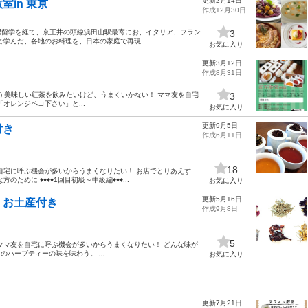
更新2月14日
in 東京
作成12月30日
料理留学を経て、京王井の頭線浜田山駅最寄にお、イタリア、フラン
3
学んだ、各地のお料理を、日本の家庭で再現...
お気に入り
更新3月12日
作成8月31日
飲み放題) 美味しい紅茶を飲みたいけど、うまくいかない！ ママ友を自宅
3
オレンジペコ下さい」と...
お気に入り
更新9月5日
付き
作成6月11日
18
自宅に呼ぶ機会が多いからうまくなりたい！ お店でとりあえず
めに ♦♦♦♦1回目初級～中級編♦♦♦...
お気に入り
更新5月16日
 お土産付き
作成9月8日
5
ママ友を自宅に呼ぶ機会が多いからうまくなりたい！ どんな味が
々のハーブティーの味を味わう。 ...
お気に入り
更新7月21日