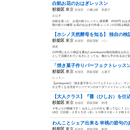
白餡お花のおはぎレッスン
杉並区
東京
杉並区
八幡山駅
和菓子
おはぎ
白餡を使った お花の絞りレッスン 講習費 4500円 おは
類の絞りの練習 お花のおはぎの作成 レッスンの日程は相談次
【ホシノ天然酵母を知る】 独自の検証
杉並区
東京
杉並区
西荻窪駅
パン
講座
23年間にわたり検証を重ねたamoilepane独自知識をお
として活躍されている方にとっても、喉から手が出るほど欲し
「焼き菓子作りパーフェクトレッスン」
杉並区
東京
杉並区
西荻窪駅
お菓子
レッスン
【petitapetitの「焼き菓子作りパーフェクトレッスン
が上手くなる完全マンツーマンのオーダーメイドレッスンを当
【大人クラス】『醤（ひしお）を仕込む
杉並区
東京
杉並区
西荻窪駅
料理
４年ぶりの開催です！ お久しぶりの方も 醤ってなに？ という
US】 ◎日程：２月１５日（水）１０時３０分～１２時３０分
わんことシェア出来る 🌸桃の節句の
杉並区
東京
杉並区
西荻窪駅
料理