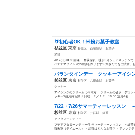
🔰初心者OK！米粉お菓子教室
杉並区
東京
杉並区
西荻窪駅
お菓子
米粉
4/19(日)18:30開催 西荻窪駅 徒歩5分シェアキッチ
バナナマフィン の2種類を作ります✨ 焼きたてをご試食、お
バランタインデー クッキーアイシ
杉並区
東京
杉並区
八幡山駅
お菓子
クッキー
アイシングのクリームに作り方、 クリームの硬さ デコレー
ッキー5個お持ち帰り 日程 ２／１２ 10:00 定員4
7/22・7/26サマーティーレッスン ～
杉並区
東京
杉並区
井荻駅
紅茶
アフタヌーンティー
プチアフタヌーンティー付 サマーティーレッスン ～紅茶を知ろ
茶教室（テイエール） ・紅茶はどんなお茶？ ・アレンジティ