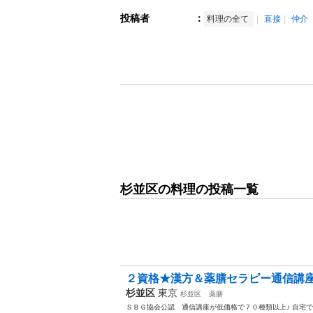
投稿者
：
料理の全て
直接
仲介
杉並区の料理の投稿一覧
２資格★漢方＆薬膳セラピー通信講座★
杉並区
東京
杉並区
薬膳
ＳＢＧ協会公認 通信講座が低価格で７０種類以上♪ 自宅