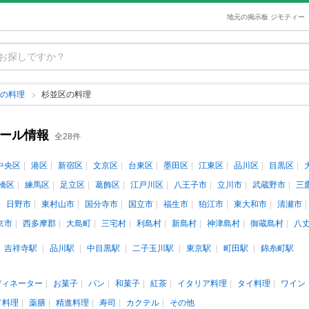
地元の掲示板 ジモティー
都の料理
杉並区の料理
クール情報
全28件
中央区
港区
新宿区
文京区
台東区
墨田区
江東区
品川区
目黒区
橋区
練馬区
足立区
葛飾区
江戸川区
八王子市
立川市
武蔵野市
三
日野市
東村山市
国分寺市
国立市
福生市
狛江市
東大和市
清瀬市
京市
西多摩郡
大島町
三宅村
利島村
新島村
神津島村
御蔵島村
八
吉祥寺駅
品川駅
中目黒駅
二子玉川駅
東京駅
町田駅
錦糸町駅
ディネーター
お菓子
パン
和菓子
紅茶
イタリア料理
タイ料理
ワイン
ド料理
薬膳
精進料理
寿司
カクテル
その他