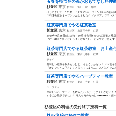
★春を待つ冬の温かおもてなし料理教室
杉並区
東京
杉並区
浜田山駅
料理
はじめまして♪ この度、イタリア3年、フランス2年のお
ス料理教室をオープンいたしました☆ イタリア、フランスで
紅茶専門店でやる紅茶教室
杉並区
東京
杉並区
東高円寺駅
紅茶
2019年9月28日(土)13時～16時 参加費¥4900(紅茶
に呼ぶ機会が多いからうまくなりたい！ お店でとりあえず「
紅茶専門店でやる紅茶教室 お土産
杉並区
東京
杉並区
東高円寺駅
紅茶
チャイ
美味しい紅茶を飲みたいけど、うまくいかない！ ママ友を
「オレンジペコ下さい」と言ってしまう……などなど そんな方のた
紅茶専門店でやるハーブティー教室
杉並区
東京
杉並区
東高円寺駅
紅茶
ハーブティー
美味しいハーブティーを飲みたいけど、うまくいかない！ 
するのか想像できない！ そんな方のために ♦♦♦♦♦♦♦♦ ・個
杉並区の料理の受付終了投稿一覧
🔰ok米粉のおやつ教室