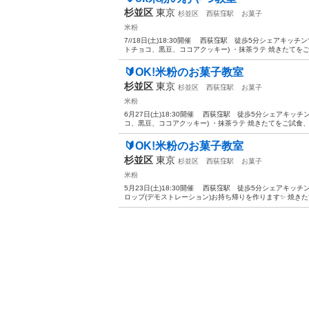
杉並区
東京
杉並区
西荻窪駅
お菓子
米粉
7//18日(土)18:30開催 西荻窪駅 徒歩5分シェアキッ
トチョコ、黒豆、ココアクッキー) ・抹茶ラテ 焼きたてをご
🔰OK!米粉のお菓子教室
杉並区
東京
杉並区
西荻窪駅
お菓子
米粉
6月27日(土)18:30開催 西荻窪駅 徒歩5分シェアキッ
コ、黒豆、ココアクッキー) ・抹茶ラテ 焼きたてをご試食、
🔰OK!米粉のお菓子教室
杉並区
東京
杉並区
西荻窪駅
お菓子
米粉
5月23日(土)18:30開催 西荻窪駅 徒歩5分シェアキッ
ロップ(デモストレーション)お持ち帰りを作ります✨ 焼きた