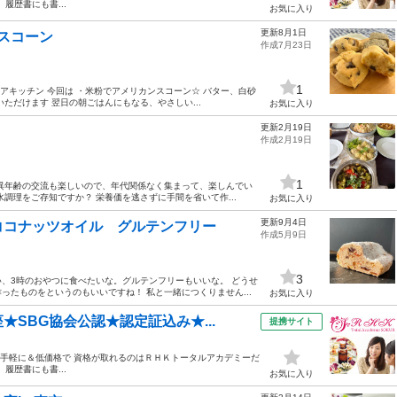
公認 履歴書にも書...
お気に入り
更新8月1日
ンスコーン
作成7月23日
1
シェアキッチン 今回は ・米粉でアメリカンスコーン☆ バター、白砂
ただけます 翌日の朝ごはんにもなる、やさしい...
お気に入り
更新2月19日
作成2月19日
1
異年齢の交流も楽しいので、年代関係なく集まって、楽しんでい
調理をご存知ですか？ 栄養価を逃さずに手間を省いて作...
お気に入り
更新9月4日
ココナッツオイル グルテンフリー
作成5月9日
3
、3時のおやつに食べたいな。グルテンフリーもいいな。 どうせ
たものをというのもいいですね！ 私と一緒につくりません...
お気に入り
SBG協会公認★認定証込み★...
提携サイト
で手軽に＆低価格で 資格が取れるのはＲＨＫトータルアカデミーだ
公認 履歴書にも書...
お気に入り