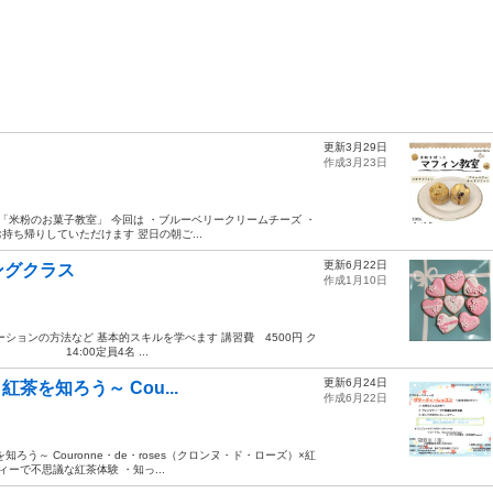
更新3月29日
作成3月23日
ンで 「米粉のお菓子教室」 今回は ・ブルーベリークリームチーズ ・
持ち帰りしていただけます 翌日の朝ご...
更新6月22日
ングクラス
作成1月10日
ションの方法など 基本的スキルを学べます 講習費 4500円 ク
名 14:00定員4名 ...
更新6月24日
紅茶を知ろう～ Cou...
作成6月22日
う～ Couronne・de・roses（クロンヌ・ド・ローズ）×紅
ーで不思議な紅茶体験 ・知っ...