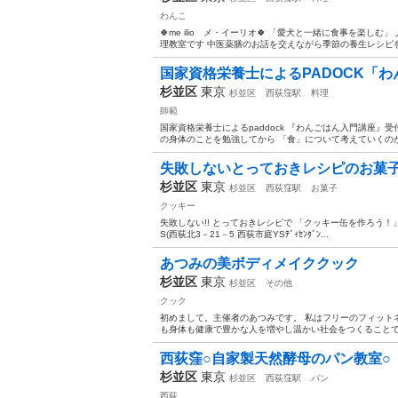
わんこ
🍀me ilio メ・イーリオ🍀 「愛犬と一緒に食事を楽
理教室です 中医薬膳のお話を交えながら季節の養生レシピを
国家資格栄養士によるPADOCK「
杉並区
東京
杉並区
西荻窪駅
料理
師範
国家資格栄養士によるpaddock 『わんごはん入門講座』
の身体のことを勉強してから 「食」について考えていくのが自
失敗しないとっておきレシピのお菓子
杉並区
東京
杉並区
西荻窪駅
お菓子
クッキー
失敗しない!! とっておきレシピで 「クッキー缶を作ろう！」 日時：2/
S(西荻北3－21－5 西荻市庭YSﾃﾞｨｾﾝﾀﾞﾝ...
あつみの美ボディメイククック
杉並区
東京
杉並区
その他
クック
初めまして。主催者のあつみです。 私はフリーのフィット
も身体も健康で豊かな人を増やし温かい社会をつくることです
西荻窪○自家製天然酵母のパン教室○
杉並区
東京
杉並区
西荻窪駅
パン
西荻