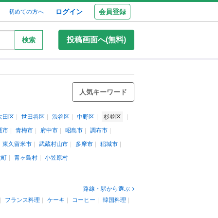
ログイン
会員登録
初めての方へ
投稿画面へ(無料)
検索
人気キーワード
大田区
世田谷区
渋谷区
中野区
杉並区
鷹市
青梅市
府中市
昭島市
調布市
東久留米市
武蔵村山市
多摩市
稲城市
丈町
青ヶ島村
小笠原村
路線・駅から選ぶ
フランス料理
ケーキ
コーヒー
韓国料理