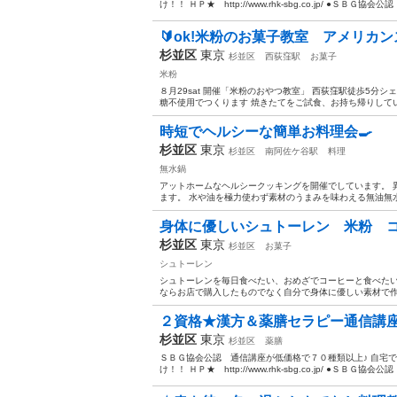
け！！ ＨＰ★ http://www.rhk-sbg.co.jp/ ●ＳＢＧ協会
🔰ok!米粉のお菓子教室 アメリカ
杉並区
東京
杉並区
西荻窪駅
お菓子
米粉
８月29sat 開催「米粉のおやつ教室」 西荻窪駅徒歩5分
糖不使用でつくります 焼きたてをご試食、お持ち帰りしてい
時短でヘルシーな簡単お料理会🍳
杉並区
東京
杉並区
南阿佐ケ谷駅
料理
無水鍋
アットホームなヘルシークッキングを開催でしています。 
ます。 水や油を極力使わず素材のうまみを味わえる無油無水
身体に優しいシュトーレン 米粉 
杉並区
東京
杉並区
お菓子
シュトーレン
シュトーレンを毎日食べたい、おめざでコーヒーと食べたい
ならお店で購入したものでなく自分で身体に優しい素材で作っ
２資格★漢方＆薬膳セラピー通信講座★
杉並区
東京
杉並区
薬膳
ＳＢＧ協会公認 通信講座が低価格で７０種類以上♪ 自宅
け！！ ＨＰ★ http://www.rhk-sbg.co.jp/ ●ＳＢＧ協会