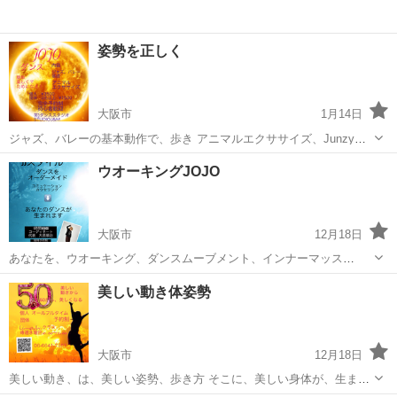
姿勢を正しく
大阪市
1月14日
ジャズ、バレーの基本動作で、歩き アニマルエクササイズ、Junzyオ
リジナル 体幹を、鍛え、美しいからだづくり。 http://www.studioj-
大阪
大阪市
ウォーキング
体幹
ウオーキングJOJO
m.com
大阪市
12月18日
あなたを、ウオーキング、ダンスムーブメント、インナーマッス
ル、、、 コーディネートします。 まずは、ご相談下さいませ。
大阪
大阪市
ウォーキング
インナーマッスル
美しい動き体姿勢
http://www.studioj-m.com
大阪市
12月18日
美しい動き、は、美しい姿勢、歩き方 そこに、美しい身体が、生まれ
ます。 ダンスムーブメントを、基本に！ 今から、50の準備、50から