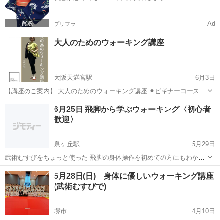
Ad
プリフラ
大人のためのウォーキング講座
大阪天満宮駅
6月3日
【講座のご案内】 大人のためのウォーキング講座 ⚫︎ビギナーコース
(5回) ・基本の姿勢、見極めテクニッ 60分 ・基本の歩き方、現状を知
大阪
大阪市
大阪天満宮駅
ウォーキング
講座
6月25日 飛脚から学ぶウォーキング〈初心者
る 60分 4400円 ・基本の方レッスン1...
歓迎〉
泉ヶ丘駅
5月29日
武術むすびをちょっと使った 飛脚の身体操作を初めての方にもわかり
やすくワークで行います。 時間があれば 空手道の応用『初めてのかた
大阪
堺市
泉ヶ丘駅
ウォーキング
レッスン
5月28日(日) 身体に優しいウォーキング講座
も出来る』足の使い方=歩き方もあわせて行います。 ■レッスン日 令
(武術むすびで)
和5年6月25日(日...
堺市
4月10日