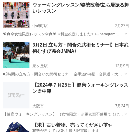
大阪
大阪市
ウォーキング
姿勢
ウォーキングレッスン/姿勢改善/立ち居振る舞
の、羽ばたき！お気軽に、お問い合わせ下さい。 http://www.studioj-...
いレッスン
中崎町駅
2月27日
💖👸💎女性限定レッスン💎👸💖 ⭐️料金改定しました⭐️ 🎞instagram:
@kumoeri___826→連絡早いです 皆様いつも ありがとうございます😊
大阪
大阪市
中崎町駅
ウォーキング
レッスン
3月2日 立ち方・間合の武術セミナー〖日本武
こんにちわ！こちらのページを 見て頂きありがとうございま...
術むすび協会JMMA〗
泉ヶ丘駅
12月9日
■2時間の立ち方・間合いの武術セミナー 空手道(沖縄)・合気道・大東
流・総合太極拳・居合道・形意拳 立ち方を初心～有段者まで 徹底して
大阪
堺市
泉ヶ丘駅
ウォーキング
レッスン
【2024年７月25日】健康ウォーキングレッス
その 口伝をワークで伝える(伝授)セミナー ■会場 三国丘教室...
ン＠中津
大阪市
7月24日
【健康ウォーキングレッスン】 （女性限定）※更衣室不使用でよけれ
ば性別は問いません 2024年7月25日（木）am10:00〜11:30 参加費￥５
大阪
大阪市
ウォーキング
レッスン
【求】古い着物、売ってください👘✨
５００ー 場所 スタジオジミー 地下鉄中津駅４番出口すぐ 梅田
状態が悪くてもOK！最大限買取します
駅...