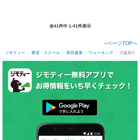
全41件中 1-41件表示
ページTOPへ
ジモティー
教室・スクール
美容健康
ウォーキング
大阪府のウ