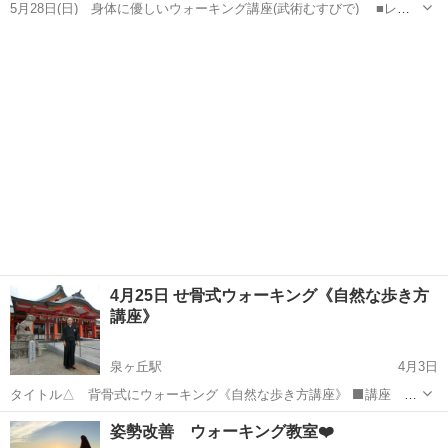
5月28日(日) 身体に優しいウォーキング講座(武術むすびで) ■レッ
スン時間 18:45～20:30 ⬛会場 泉ヶ丘道場 所在地:堺市南区高倉台1-
大阪
堺市
ウォーキング
武術
7-1 (高倉台西校区地域会館2F) ⬛主宰 JMMA ...
4月25日 せ骨式ウォーキング《自然な歩き方
講座》
泉ヶ丘駅
4月3日
タイトル△ 背骨式にウォーキング《自然な歩き方講座》 ⬛講座 自
分らしさ、自然な動きを手に入れる ⬛レッスン日時 4月25日(火) 午
大阪
堺市
泉ヶ丘駅
ウォーキング
レッスン
姿勢改善 ウォーキング教室❤️
後6時～7時45分 ⬛会場 多治速比売神社道場(神館1階) 堺市南区...