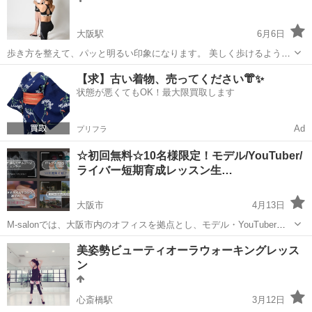
参加してみてください！ 気持ちの...
大阪駅
6月6日
歩き方を整えて、パッと明るい印象になります。 美しく歩けるよう
に、正しい姿勢と歩き方を徹底して 教えていきます。 一度のレッスン
大阪
大阪市
大阪駅
ウォーキング
個人
【求】古い着物、売ってください👘✨
でも、ビフォーアフターで、分かりやすい変化を感じられます。 20代
状態が悪くてもOK！最大限買取します
～50代まで、幅広く参...
Ad
プリフラ
☆初回無料☆10名様限定！モデル/YouTuber/
ライバー短期育成レッスン生…
大阪市
4月13日
M-salonでは、大阪市内のオフィスを拠点とし、モデル・YouTuber・
ライバーで稼ぎたい！！という方に、マンツーマンレッスンをしてお
大阪
大阪市
ウォーキング
YouTuber
美姿勢ビューティオーラウォーキングレッス
ります！ M-salonのPro School(プロスクール)では、現役モデルで...
ン
心斎橋駅
3月12日