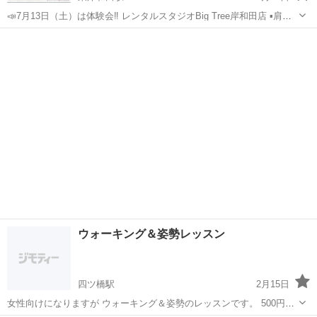
📣7月13日（土）は体験会‼️ レンタルスタジオBig Tree岸和田店 ▪️肩こ
りや腰痛がある ▪️冷え性 ▪️便秘 ▪️猫背が気になる ▪️O脚を改善したい ▪️痩
大阪
岸和田市
東岸和田駅
ウォーキング
姿勢
せたい こんなお悩みのある方 それは間違った姿勢や歩...
ウォーキング＆姿勢レッスン
四ツ橋駅
2月15日
女性向けになりますが ウォーキング＆姿勢のレッスンです。 500円程