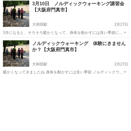
大阪
大阪市
天満橋駅
ウォーキング
3月10日 ノルディックウォーキング講習会
も役立ちミドルエイジの女性にはウレシイ(振袖効果抜群)のノルディッ
【大阪府門真市】
ク・ウォークを始めてみませんか? ...
大和田駅
2月27日
3月になると、そろそろ暖かくなって、身体を動かすには良い季節にな
ります。 ノルディックウォーキングの体験にきませんか？ 1回1000円
大阪
門真市
大和田駅
ウォーキング
足腰
ノルディックウォーキング 体験にきません
にて体験いただけます。 ノルディックウォーキングは、ポールを使う
か？【大阪府門真市】
こと...
大和田駅
2月27日
暖かくなってきましたね 身体を動かすには良い季節 ノルディックウォ
ーキングの体験にきませんか？ 1回1000円にて体験いただけます。
大阪
門真市
大和田駅
ウォーキング
足腰
（ポールレンタル：別途500円） ノルディックウォーキングは、ポー
ル...