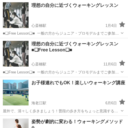
度で初心者でも可能です。 20代中心で行っています。 メッセージいた
大阪
大阪市
四ツ橋駅
ウォーキング
姿勢
理想の自分に近づくウォーキングレッスン
だければ場所お伝えします。
心斎橋駅
1月4日
■❑Free Lesson❑■ 一般の方からジュニア・プロモデルまでご参加い
ただけるレッスンです！ご要望に沿った内容で分かりやすく進めま
大阪
大阪市
心斎橋駅
ウォーキング
レッスン
理想の自分に近づくウォーキングレッスン
す。 ★技術向上は元より心からお一人おひとりの「気持ちに真剣に耳
■❑Free Lesson❑■
を傾けた」レッスン...
心斎橋駅
11月6日
■❑Free Lesson❑■ 一般の方からジュニア・プロモデルまでご参加い
ただけるレッスンです！ご要望に沿った内容で分かりやすく進めま
大阪
大阪市
心斎橋駅
ウォーキング
レッスン
お子様連れでもOK！楽しいウォーキング講座
す。 ★技術向上は元より心からお一人おひとりの「気持ちに真剣に耳
を傾けた」レッスン...
海老江駅
6月6日
屋外で、清々しく歩きましょう！普段の歩き方をちょっと意識するだ
けで、姿勢が良くなって、楽に歩けるようになる。基本の歩き方を楽
大阪
大阪市
海老江駅
ウォーキング
講座
姿勢が劇的に変わる！ウォーキングメソッド
しく学べます。 お子様と一緒に参加も出来るので、お買い物ついでに