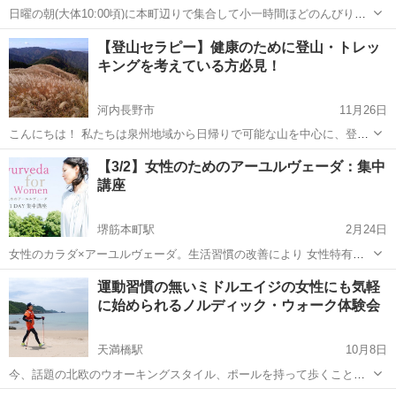
日曜の朝(大体10:00頃)に本町辺りで集合して小一時間ほどのんびり歩
くだけの活動です✨ 靱公園や中之島の川沿いを歩いて気持ちのいい日
大阪
大阪市
本町駅
ウォーキング
【登山セラピー】健康のために登山・トレッ
曜の朝を感じませんか♪ 今メンバーは男子3人です⭐️ お気軽にご連絡く
キングを考えている方必見！
ださい😊
河内長野市
11月26日
こんにちは！ 私たちは泉州地域から日帰りで可能な山を中心に、登
山・トレッキングを行うサークル（スクール）を開いています。河内
大阪
河内長野市
ウォーキング
健康運動指導士
【3/2】女性のためのアーユルヴェーダ：集中
長野市の岩湧山が多いですが、他の山へも行きます。ご自宅からアク
講座
セスしやすい山のみの参加も大歓迎です...
堺筋本町駅
2月24日
女性のカラダ×アーユルヴェーダ。生活習慣の改善により 女性特有の
心や身体の悩みを解消する実践講座！ 講師：福田真理 【女性特有の悩
大阪
大阪市
堺筋本町駅
ウォーキング
運動習慣の無いミドルエイジの女性にも気軽
みに応じた対処方法を学ぼう】 月経、PMSをドーシャで説明 女性ホ
に始められるノルディック・ウォーク体験会
アーユルヴェーダ
ルモンのバラン...
天満橋駅
10月8日
今、話題の北欧のウオーキングスタイル、ポールを持って歩くことで
膝や腰、足首への負担を軽減し楽に歩くことができ更には姿勢矯正に