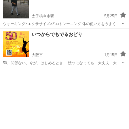
太子橋今市駅
5月25日
ウォーキング×エクササイズ×Zuuトレーニング 体の使い方をうまくし
て痛みの軽減を目指しませんか？ 他にも全身を使い運動不足解消 リフ
大阪
守口市
太子橋今市駅
ウォーキング
運動不足
いつからでもでるおどり
レッシュ こんなお悩みの方にオススメです！ 腰痛や肩こりにお悩みの
方 全身運動で...
大阪市
1月15日
50、関係ない、今が、はじめるとき、 幾つになっても、大丈夫、大事
なのは、 あなたの、おもいです。 dreamhome.studioj-m.com
大阪
大阪市
ウォーキング