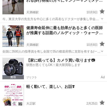
れる歩行弱者の方々にマンツーマンでメデ…
す。通常のウオーキングと比較す...
天満橋駅
10月9日
今、東京大学の先生方を中心に多くの高名なドクターが参集し学会が
組織されている中で健康寿命延伸に最も有効な手段と考えられている
大阪
大阪市
天満橋駅
ウォーキング
健康寿命延伸に最も効果があると多くの医師
メディカルノルディックウォーキングをJNWL歩行運動指導士もしくは
が推薦する話題のノルディック・ウォーク…
学会の理事である先生が月曜日から金...
天満橋駅
10月8日
全国に3500人の指導員を有し全国で35の都道府県に支部を有する(一
社)全日本ノルディック・ウォーク連盟のカリキュラムに則り運営され
大阪
大阪市
天満橋駅
ウォーキング
【家に眠ってる】カメラ買い取ります📷
ている体験会です。月曜日には高齢者の健康寿命延伸の為のノルディ
状態が悪くてもOK！最大限買取します
ック・ウォーク教室になります。...
Ad
プリフラ
軽く動いて、楽しい、お話❣️
大正駅
2月25日