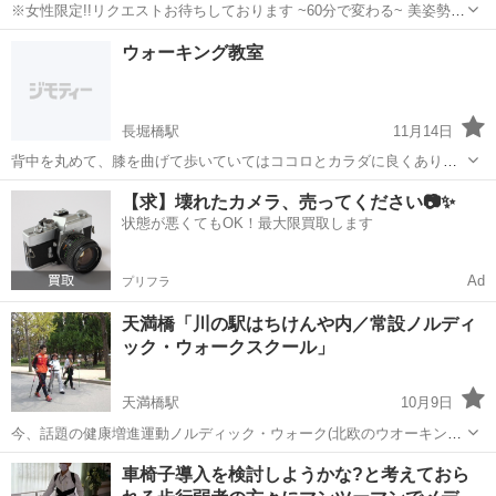
※女性限定!!リクエストお待ちしております ~60分で変わる~ 美姿勢、
ビューティオーラウォーキングレッスン ♡ヒールを美しく履きこなし
大阪
大阪市
心斎橋駅
ウォーキング
姿勢
ウォーキング教室
たい方 ♡歩く姿に自信がない方 ♡体幹が弱く姿勢が気になる方 ♡い
つまでも美しい姿勢...
長堀橋駅
11月14日
背中を丸めて、膝を曲げて歩いていてはココロとカラダに良くありま
せん。 体幹を鍛え姿勢を改善し、正しい歩行を学ぶことで健康長寿を
大阪
大阪市
長堀橋駅
ウォーキング
【求】壊れたカメラ、売ってください📷✨
目指しましょう‼ まずは裸足（靴下着用OK）で足の裏をしっかりと感
状態が悪くてもOK！最大限買取します
じながら理想的な歩行の練習、...
Ad
プリフラ
天満橋「川の駅はちけんや内／常設ノルディ
ック・ウォークスクール」
天満橋駅
10月9日
今、話題の健康増進運動ノルディック・ウォーク(北欧のウオーキング
スタイル)を始めませんか? 子どもから高齢者まで様々な運動強度別の
大阪
大阪市
天満橋駅
ウォーキング
車椅子導入を検討しようかな?と考えておら
歩行テクニックが存在するので誰でも無理なく始められる健康運動で