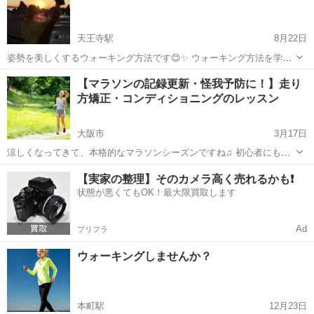
天王寺駅
8月22日
姿勢を美しくするウォーキング方法です😊✨ ウォーキング方法を学ぶ
だけで、日常生活で、姿勢をキレイに保つ事が出来るようになります
大阪
大阪市
天王寺駅
ウォーキング
姿勢
【マラソンの記録更新・怪我予防に！】走り
😊 皆さまに理解していただける様に、お一人お一人に細かくお伝えし
方矯正・コンディショニングのレッスン
ていくので、初めての方でも参加...
大阪市
3月17日
涼しくなってきて、本格的なマラソンシーズンですね♫ 初心者にもオ
ススメ！マラソンに参加することを意識した、長時間のランニングで
大阪
大阪市
ウォーキング
マラソン
【実家の整理】そのカメラ高く売れるかも❗️
も怪我をしない自分に合った走り方を身につけましょう！ ※ぜひ最後
状態が悪くてもOK！最大限買取します
までご覧ください！ ▼▽▼▽...
Ad
プリフラ
ウォーキングしませんか？
本町駅
12月23日