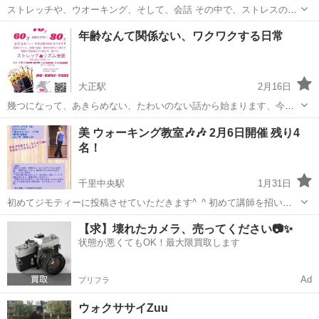
ストレッチや、ウオーキング、そして、会話 その中で、ストレスの発
散、運動不足、解消 身も心も、スッキリして、帰れます。
大阪
大阪市
大正駅
ウォーキング
運動不足
年齢なんて関係ない、ワクワクする日常
大正駅
2月16日
幾つになって、あきらめない、たわいのない話から始まります、今よ
りハッピーに、今よりワクワクする日常へ、そしてリズムよある生活
大阪
大阪市
大正駅
ウォーキング
リズム
美 ウォーキング教室🎶🎶 2月6日開催 残り4
へ！ 日々の中で、リズムがあるないは大変違いがあります、会話とリ
名！
ズム、ゆっくりとそして、関節 筋肉を...
千里中央駅
1月31日
初めてジモティーに投稿させていただきます^_^ 初めて講師を招いて
ウォーキング教室を開催します。健康、美容に関心がある方はぜひ💕
大阪
豊中市
千里中央駅
ウォーキング
リンパ
【求】壊れたカメラ、売ってください📷✨
💕 10名定員、残りあと4名様 講師は18歳から8年間、世界的ウォーキ
状態が悪くてもOK！最大限買取します
ングスタイリストに師...
Ad
プリフラ
ウォクササイZuu