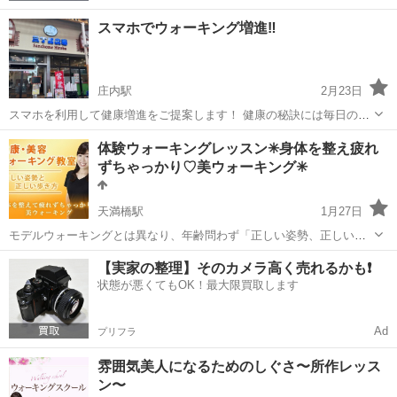
スマホでウォーキング増進‼️
庄内駅
2月23日
スマホを利用して健康増進をご提案します！ 健康の秘訣には毎日のウ
ォーキングが必須です。 ですが、今回は毎日継続できる運動を生活の
大阪
豊中市
庄内駅
ウォーキング
ベンチプレス
体験ウォーキングレッスン✳︎身体を整え疲れ
一部に取り入れより一層の健康を手に入れるお手伝いをご提案致しま
ずちゃっかり♡美ウォーキング✳︎
す。 開催場所：3丁目広場（阪...
天満橋駅
1月27日
モデルウォーキングとは異なり、年齢問わず「正しい姿勢、正しい歩
き方」を身につける健康ウォーキング体験レッスンです。 普段から肩
大阪
大阪市
天満橋駅
ウォーキング
姿勢
【実家の整理】そのカメラ高く売れるかも❗️
がこりやすい、腰痛になりやすい、姿勢歩き方していませんか？ 今が
状態が悪くてもOK！最大限買取します
日常の癖を変えるチャンスです‼️...
Ad
プリフラ
雰囲気美人になるためのしぐさ〜所作レッス
ン〜