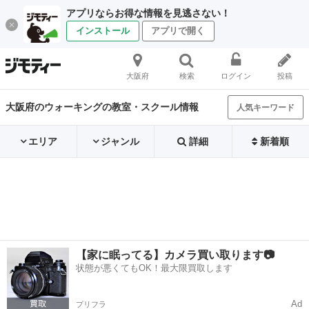
アプリならお得な情報を見逃さない！
インストール
アプリで開く
大阪府
検索
ログイン
投稿
大阪府のウォーキングの教室・スクール情報
人気キーワード
エリア
ジャンル
詳細
新着順
【家に眠ってる】カメラ買い取ります📷
状態が悪くてもOK！最大限買取します
Ad
プリフラ