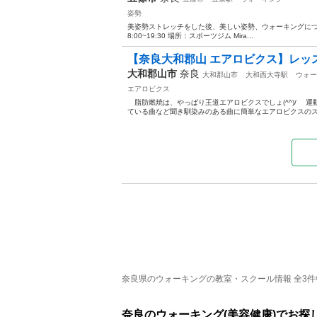
姿勢
美姿勢ストレッチをした後、美しい姿勢、ウォーキングについてレッスン致
8:00~19:30 場所：スポーツジム Mira...
【奈良大和郡山 エアロビクス】レッス
大和郡山市
奈良
大和郡山市
大和西大寺駅
ウォー
エアロビクス
脂肪燃焼は、やっぱり王道エアロビクスでしょ(^^)/ 
ている曲など聞き馴染みのある曲に簡単なエアロビクスのス
奈良県のウォーキングの教室・スクール情報 全3件中
奈良のウォーキング(美容健康)でお探