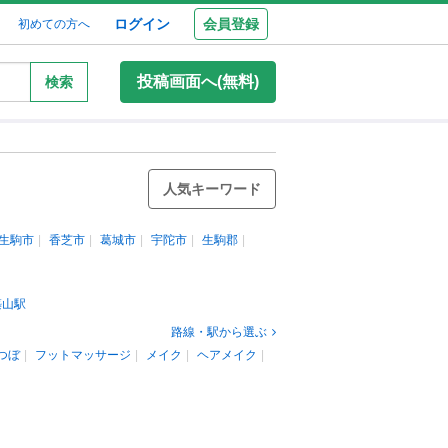
ログイン
会員登録
初めての方へ
投稿画面へ(無料)
検索
人気キーワード
生駒市
香芝市
葛城市
宇陀市
生駒郡
築山駅
路線・駅から選ぶ
つぼ
フットマッサージ
メイク
ヘアメイク