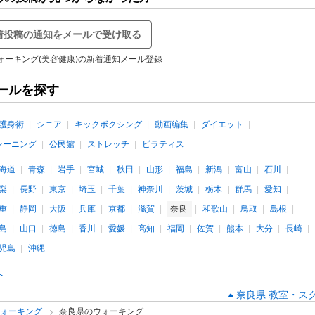
着投稿の通知をメールで受け取る
ォーキング(美容健康)の新着通知メール登録
ールを探す
護身術
シニア
キックボクシング
動画編集
ダイエット
レーニング
公民館
ストレッチ
ピラティス
海道
青森
岩手
宮城
秋田
山形
福島
新潟
富山
石川
梨
長野
東京
埼玉
千葉
神奈川
茨城
栃木
群馬
愛知
重
静岡
大阪
兵庫
京都
滋賀
奈良
和歌山
鳥取
島根
島
山口
徳島
香川
愛媛
高知
福岡
佐賀
熊本
大分
長崎
児島
沖縄
へ
奈良県 教室・ス
ウォーキング
奈良県のウォーキング