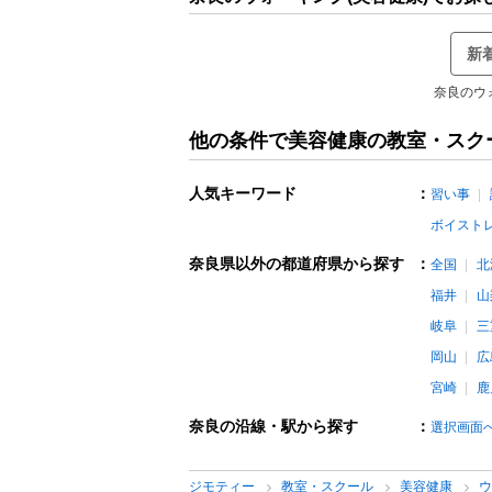
新
奈良のウ
他の条件で美容健康の教室・スク
人気キーワード
：
習い事
ボイスト
奈良県以外の都道府県から探す
：
全国
北
福井
山
岐阜
三
岡山
広
宮崎
鹿
奈良の沿線・駅から探す
：
選択画面
ジモティー
教室・スクール
美容健康