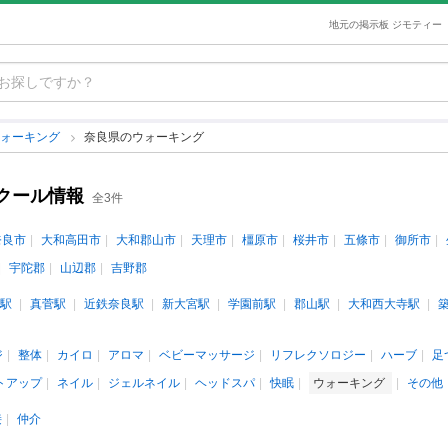
地元の掲示板 ジモティー
ウォーキング
奈良県のウォーキング
クール情報
全3件
奈良市
大和高田市
大和郡山市
天理市
橿原市
桜井市
五條市
御所市
宇陀郡
山辺郡
吉野郡
駅
真菅駅
近鉄奈良駅
新大宮駅
学園前駅
郡山駅
大和西大寺駅
ジ
整体
カイロ
アロマ
ベビーマッサージ
リフレクソロジー
ハーブ
足
トアップ
ネイル
ジェルネイル
ヘッドスパ
快眠
ウォーキング
その他
接
仲介