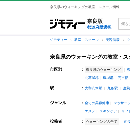
奈良県のウォーキングの教室・スクール情報
奈良版
都道府県選択
ジモティー
教室・スクール
美容健康
奈良県のウォーキングの教室・ス
市区郡
：
奈良県のウォーキング
北葛城郡
磯城郡
高市郡
駅
：
大和八木駅
九条駅
生駒
ジャンル
：
全ての美容健康
マッサー
エステ
スキンケア
リフ
投稿者
：
ウォーキングの全て
直