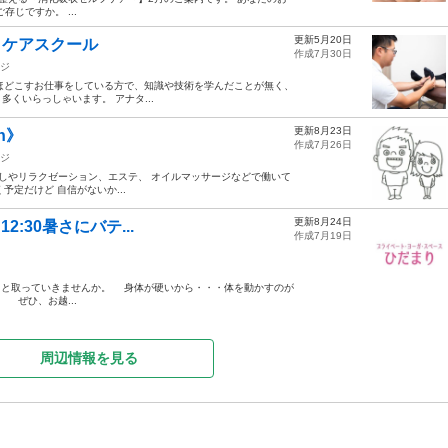
じですか。 ...
更新5月20日
ディケアスクール
作成7月30日
ジ
し、手技をほどこすお仕事をしている方で、知識や技術を学んだことが無く、
くいらっしゃいます。 アナタ...
更新8月23日
n》
作成7月26日
ジ
 [もみほぐしやリラクゼーション、エステ、 オイルマッサージなどで働いて
予定だけど 自信がないか...
更新8月24日
2:30暑さにバテ...
作成7月19日
取っていきませんか。 身体が硬いから・・・体を動かすのが
ぜひ、お越...
周辺情報を見る