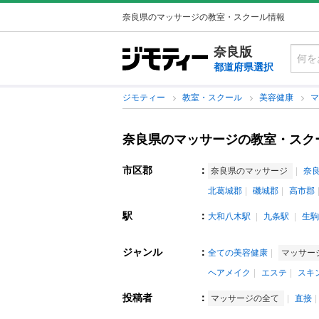
奈良県のマッサージの教室・スクール情報
奈良版
都道府県選択
ジモティー
教室・スクール
美容健康
奈良県のマッサージの教室・スク
市区郡
：
奈良県のマッサージ
奈
北葛城郡
磯城郡
高市郡
駅
：
大和八木駅
九条駅
生駒
ジャンル
：
全ての美容健康
マッサー
ヘアメイク
エステ
スキ
投稿者
：
マッサージの全て
直接