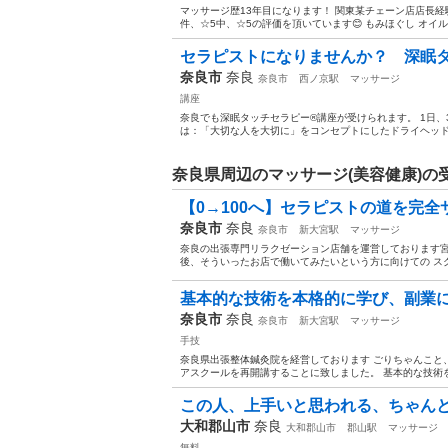
マッサージ歴13年目になります！ 関東某チェーン店店長経
件、☆5中、☆5の評価を頂いています😊 もみほぐし オイル
セラピストになりませんか？ 深眠タッチ
奈良市
奈良
奈良市
西ノ京駅
マッサージ
講座
奈良でも深眠タッチセラピー®︎講座が受けられます。 1日、
は：「大切な人を大切に」をコンセプトにしたドライヘッドリ
奈良県周辺のマッサージ(美容健康)の
【0→100へ】セラピストの道を完
奈良市
奈良
奈良市
新大宮駅
マッサージ
奈良の出張専門リラクゼーション店舗を運営しております宮
後、そういったお店で働いてみたいという方に向けての スク
基本的な技術を本格的に学び、副業
奈良市
奈良
奈良市
新大宮駅
マッサージ
手技
奈良県出張整体鍼灸院を経営しております ごりちゃんこと
アスクールを再開講することに致しました。 基本的な技術を
この人、上手いと思われる、ちゃんと
大和郡山市
奈良
大和郡山市
郡山駅
マッサージ
無料