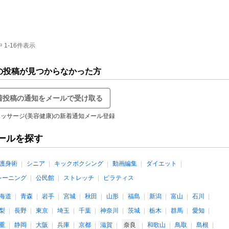
1-16件表示
の投稿が見つからなかった方
着投稿の通知をメールで受け取る
ッサージ(美容健康)の新着通知メール登録
ールを探す
護身術
シニア
キックボクシング
動画編集
ダイエット
レーニング
公民館
ストレッチ
ピラティス
海道
青森
岩手
宮城
秋田
山形
福島
新潟
富山
石川
梨
長野
東京
埼玉
千葉
神奈川
茨城
栃木
群馬
愛知
重
静岡
大阪
兵庫
京都
滋賀
奈良
和歌山
鳥取
島根