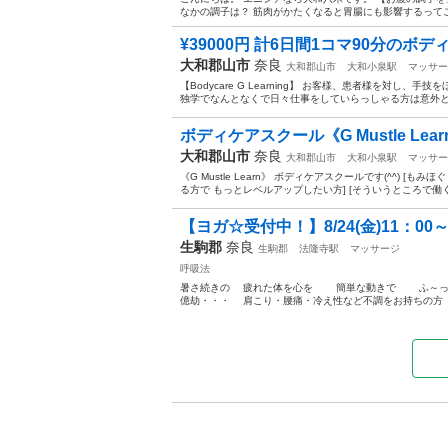
なかの調子は？ 筋肉がかたくなると胃腸にも影響するってご存
¥39000円 計6日間1コマ90分のボ
大和郡山市
奈良
大和郡山市
大和小泉駅
マッサー
【Bodycare G Learning】 お客様、患者様を対
独学でなんとなくで日々仕事をしていらっしゃる方は意外と多
ボディケアスクール《G Mustle Lear
大和郡山市
奈良
大和郡山市
大和小泉駅
マッサー
《G Mustle Learn》 ボディケアスクールです(^^)
る方で もっとレベルアップしたい方] [そういうところで働く
【ヨガ☆受付中！】8/24(金)11：00～1
生駒郡
奈良
生駒郡
法隆寺駅
マッサージ
呼吸法
暑さ続きの 疲れた体を心を 簡単な動きで ふ～っと
億劫・・・ 肩こり・腰痛・冷え性など不調をお持ちの方 