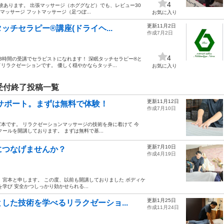
4
験あります。 出張マッサージ（ホググなど）でも、レビュー30
マッサージ フットマッサージ（足つぼ...
お気に入り
更新11月2日
セラピー®︎講座(ドライヘ...
作成7月2日
4
3時間の受講でセラピストになれます！ 深眠タッチセラピー®︎と
ラクゼーションです。 優しく穏やかならタッチ...
お気に入り
受付終了投稿一覧
更新11月12日
全サポート。まずは無料で体験！
作成7月10日
本です。 リラクゼーションマッサージの技術を身に着けて 今
ールを開講しております。 まずは無料で基...
更新7月10日
につなげませんか？
作成4月19日
、宮本と申します。 この度、以前も開講しておりました ボディケ
学び 安全かつしっかり効かせられる...
更新1月25日
した技術を学べるリラクゼーショ...
作成11月24日