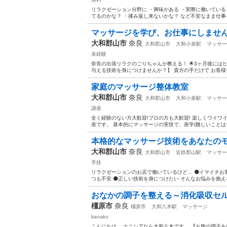
リラクゼーション分野に ・興味がある ・実際に働いている
てるのかな？ ・揉み返し来ないかな？ など不安なまま仕事を
マッサージを学び、お仕事にしません
大和郡山市
奈良
大和郡山市
大和小泉駅
マッサー
未経験
奈良の出張リラクのごりちゃんが教える！ 🌟3ヶ月後には
与える技術を身につけませんか？】 貴方の手だけで お客様や
家庭のマッサージ整体教室
大和郡山市
奈良
大和郡山市
大和小泉駅
マッサー
講座
全く経験のない方大歓迎!プロの方も大歓迎! 楽しくワイワ
座です。 基本的にマッサージの実技で、座学(難しいことはや
本格的なマッサージ技術をあなたの
大和郡山市
奈良
大和郡山市
近鉄郡山駅
マッサー
手技
リラクゼーションのお店で働いているけど… ⚫イマイチお
つも不安 ⚫正しい技術を身につけたい そんなお悩みを抱えな
おなかの調子を整える～消化吸収セ
橿原市
奈良
橿原市
大和八木駅
マッサージ
kanako
こんにちは。 エニシアなら大和八木です。 【お腹の調子を