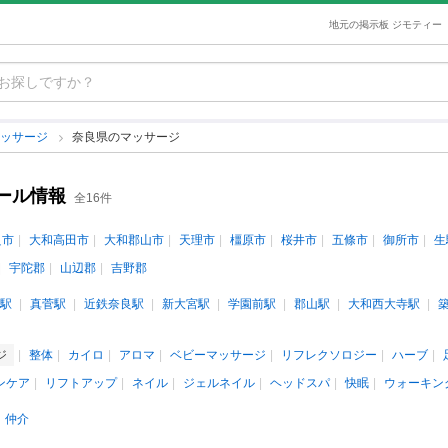
地元の掲示板 ジモティー
マッサージ
奈良県のマッサージ
ール情報
全16件
良市
大和高田市
大和郡山市
天理市
橿原市
桜井市
五條市
御所市
生
宇陀郡
山辺郡
吉野郡
駅
真菅駅
近鉄奈良駅
新大宮駅
学園前駅
郡山駅
大和西大寺駅
ジ
整体
カイロ
アロマ
ベビーマッサージ
リフレクソロジー
ハーブ
ンケア
リフトアップ
ネイル
ジェルネイル
ヘッドスパ
快眠
ウォーキン
仲介