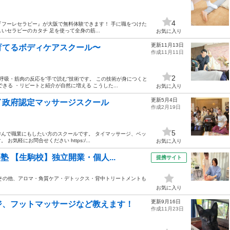
4
『フーレセラピー』が大阪で無料体験できます！ 手に職をつけた
いセラピーのカタチ 足を使って全身の筋...
お気に入り
更新11月13日
育てるボディケアスクール〜
作成11月11日
2
呼吸・筋肉の反応を“手で読む”技術です。 この技術が身につくと
る ・リピートと紹介が自然に増える こうした...
お気に入り
更新5月4日
イ政府認定マッサージスクール
作成2月19日
5
んで職業にもしたい方のスクールです。 タイマッサージ、ベッ
軽にお問合せください https:/...
お気に入り
 【生駒校】独立開業・個人...
提携サイト
その他、アロマ・角質ケア・デトックス・背中トリートメントも
お気に入り
更新9月16日
ジ、フットマッサージなど教えます！
作成11月23日