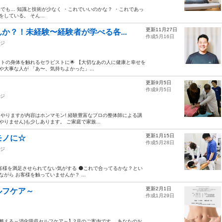
 でも… 知識と技術が少なく ・これでいいのかな？ ・これであっ
している。 そん...
更新11月27日
か？！未経験〜経験者が学べる各...
作成5月16日
ジ
ヒトの身体を触れるセラピストに🌟 【大切なあの人に健康と幸せを
大事な人が 「あ〜、気持ちよかった」...
更新9月5日
作成9月5日
ジ
イやりますが内容はホンマモン! 経験豊富なプロの整体師による講
りません)も少しあります。 ご家庭で家族...
更新1月15日
モノに☆
作成5月28日
ジ
客様を満足させられてない気がする ⚫これで合ってるかな？とい
がら お客様を触っていませんか？ ...
更新2月1日
ルフケア～
作成1月29日
整える～消化吸収セルフケア～】2月のご案内です。 あなたのお