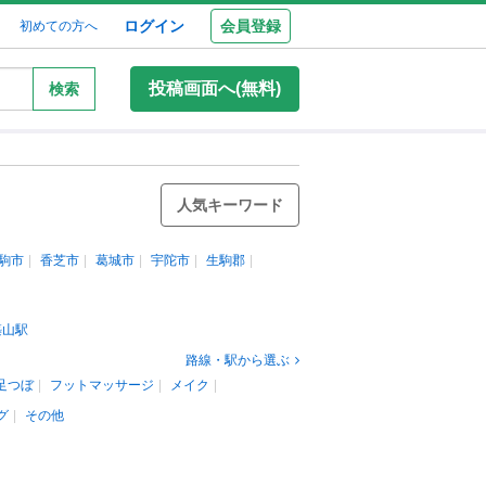
ログイン
会員登録
初めての方へ
投稿画面へ(無料)
検索
人気キーワード
駒市
香芝市
葛城市
宇陀市
生駒郡
築山駅
路線・駅から選ぶ
足つぼ
フットマッサージ
メイク
グ
その他