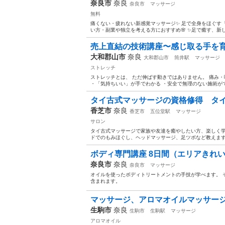
奈良市
奈良
奈良市
マッサージ
無料
痛くない・疲れない新感覚マッサージ✨ 足で全身をほぐす
い方・副業や独立を考える方におすすめ🌸 ✨足で癒す、新し
売上直結の技術講座〜感じ取る手を
大和郡山市
奈良
大和郡山市
筒井駅
マッサージ
ストレッチ
ストレッチとは、 ただ伸ばす動きではありません。 痛み・
・「気持ちいい」が手でわかる ・安全で無理のない施術ができ
タイ古式マッサージの資格修得 タ
香芝市
奈良
香芝市
五位堂駅
マッサージ
サロン
タイ古式マッサージで家族や友達を癒やしたい方、楽しく学
ドでのもみほぐし、ヘッドマッサージ、足ツボなど教えます。 お気
ボディ専門講座 8日間（エリアきれい塾
奈良市
奈良
奈良市
マッサージ
オイルを使ったボディトリートメントの手技が学べます。 
含まれます。
マッサージ、アロマオイルマッサー
生駒市
奈良
生駒市
生駒駅
マッサージ
アロマオイル