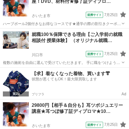
座！DVD、材料付★修了証ディプロ…
できる、一般的なスクールでは学...
7月25日
提携サイト
さいたま市
ハーブボール2個付きなお得なコースです★通学の際の割引きクーポン
付きです。直接学びにも行けます！初心者の方から、サロン経営者の
埼玉
さいたま市
マッサージ
就職100％保障できる理由【ご入学前の就職
方まで幅広くご活用頂ける内容になっています。また、新しく友達割
相談付 授業体験】 （オリジナル就職…
引きをスタートしました！不安でもお友...
7月25日
提携サイト
川口市
複数の施術を自由に選んで受けていただきます。 手に職をつけよう
か。 趣味からやってみようか。 期待と同時に湧いてくる不安を解消す
埼玉
川口市
マッサージ
【求】着なくなった着物、買います👘
るために、 現場で必要な手技の授業を周辺の手技を、 一日を丸々使っ
状態が悪くてもOK！最大限買取します
て、体験します。 入学前...
Ad
プリフラ
29800円【相手＆自分も】耳ツボジュエリー
講座★耳つぼ修了証ディプロマ★10…
7月25日
提携サイト
さいたま市