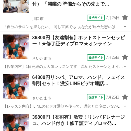
付） 「開業の 準備からその先まで…
す。 ☆1クラス4名までの完全個別指...
7月25日
提携サイト
川口市
「自分のサロンを持ちたい」 同じ言葉でも あなたが込めた想いは ほ
かの人とは違うはず どのくらいの規模で どんな人に施術をしたくて
埼玉
川口市
マッサージ
39800円【友達割有】ホットストーンセラピ
どんな「ありがとう」を集めたくて どんな手技をするのが好きで あな
ー！★修了証ディプロマ★オンライン…
ただけのプランシート...
7月25日
提携サイト
さいたま市
【授業内容】1日完結の大人気レッスンです！温めたストーンとオイル
を使用して、全身をトリートメント致します。うつぶせ、あお向けと
埼玉
さいたま市
マッサージ
64800円リンパ、アロマ、ハンド、フェイス
全身を行います。非常にソフトなテクニックなので、とても気持ちよ
割引セット！激安LINEビデオ通話…
くて眠くなってしまいます。温熱効果で...
7月25日
提携サイト
さいたま市
【レッスン内容】LINEのビデオ通話を使って、講師と自宅にいながら
リアルタイムでマンツーマンレッスンです。アロマオイルを使用し
埼玉
さいたま市
マッサージ
39800円【友割有】激安！リンパドレナージ
て、リンパトリートメント（リンパドレナージュ）背面（背中〜足
ュ、ハンド付き！修了証ディプロマ発…
首）＋アロマトリートメント（背中・デコ...