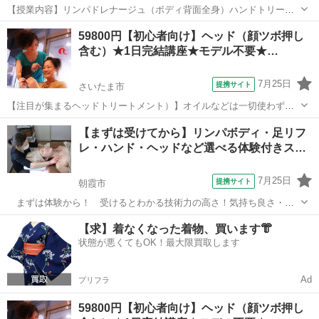
【授業内容】リンパドレナージュ（ボディ背面全身）ハンドトリート
メント（アロマ）フェイシャルエステ、アロマトリートメント（ボデ
埼玉
さいたま市
マッサージ
59800円【初心者向け】ヘッド（顔ツボ押し
ィ）のこの4つの技術がついています！ レギュラーコースは、137500
含む）★1日完結講座★モデル不要★…
円なので激安です！高額な機械は...
7月25日
提携サイト
さいたま市
【注目が集まるヘッドトリートメント）】オイルなどは一切使わず、
お客様の頭と顔をほぐしていきます。更に顔のツボ押しをプラスして
埼玉
さいたま市
マッサージ
【まずは受けてから】リンパボディ・足リフ
お教えします！人気メニュー間違え無しです。ウトウトと眠くなって
レ・ハンド・ヘッドなど選べる体験付きス…
しまうような気持ちの良いテクニック！他...
7月25日
提携サイト
朝霞市
まずは体験から！ 受けるとわかる技術力の高さ！気持ち良さ・心
地よさ・スッキリ感etc.. 朝霞校アンジェラでは、体験付きのスクール
埼玉
朝霞市
マッサージ
【求】着なくなった着物、買います👘
説明会を行っております。 （駒込校でも可） 体験＆スクール説明で約
状態が悪くてもOK！最大限買取します
９０分 ｜￥３０００ ...
Ad
プリフラ
59800円【初心者向け】ヘッド（顔ツボ押し