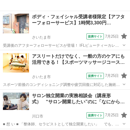
ボディ・フェイシャル受講者様限定【アフタ
ーフォローサービス】1時間3,300円…
7月25日
提携サイト
さいたま市
受講後のアフターフォローサービスが登場！ IFLビューティーカレッ
ジで、アロマボディトリートメント講座、フェイシャル講座、ヘッド
埼玉
さいたま市
マッサージ
アスリートだけでなく、一般の方のケアにも
＆耳リフレ講座ご受講して頂いた方限定のコース♪ 講師がモデルとな
活用できる！【スポーツマッサージコース…
りチェックすることもできますが、...
7月25日
提携サイト
さいたま市
スポーツ前後のコンディショニング調整や疲労回復に対応した施術
法、テーピング法やストレッチ法まで幅広く学べます。 スポーツマッ
埼玉
さいたま市
マッサージ
サロン独立開業の実務相談会（講座形
サージの持つ血液循環を促す効果は、疲労回復だけでなく、足のむく
式） “サロン開業したい”のに「なにから始
みや冷えの改善にも繋がります。一般の方...
め…
7月25日
提携サイト
川口市
■ 想 い ■ 「整体師、セラピストとして独立開業したい」 でも、
「なにからはじめたらいいかわからない」 だけど、 「夢に向かっ