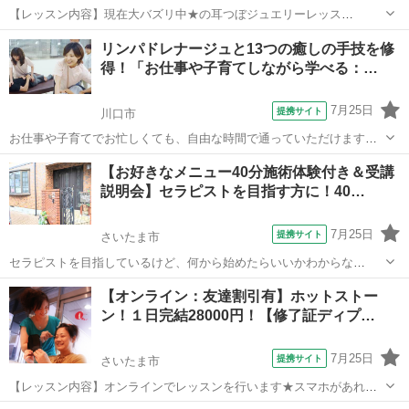
【レッスン内容】現在大バズリ中★の耳つぼジュエリーレッス
ン！！！キラキラ輝いた綺麗なストーンがついた耳ツボジュエリー
埼玉
さいたま市
マッサージ
リンパドレナージュと13つの癒しの手技を修
で、相手も自分も綺麗にしてみませんか？（少人数制）レッスン当
得！「お仕事や子育てしながら学べる：…
日、ご自身に10粒装着してお帰りいただけます！2...
7月25日
提携サイト
川口市
お仕事や子育てでお忙しくても、自由な時間で通っていただけます。
開業経験のある講師陣から、“本物の癒す技術”を学び、 手に職をつけ
埼玉
川口市
マッサージ
【お好きなメニュー40分施術体験付き＆受講
られる技術と知識をマイペースで修得できます。 －受講できる講座－
説明会】セラピストを目指す方に！40…
★実技 リンパドレナージ...
7月25日
提携サイト
さいたま市
セラピストを目指しているけど、何から始めたらいいかわからな
い・・・という方の為の体験付き＆講座説明会！ 入学する前に、ご希
埼玉
さいたま市
マッサージ
【オンライン：友達割引有】ホットストー
望する講座説明と、お好きな施術を選んでいただき、40分の施術を講
ン！１日完結28000円！【修了証ディプ…
師が担当し、受講者様に施術を受けて頂き...
7月25日
提携サイト
さいたま市
【レッスン内容】オンラインでレッスンを行います★スマホがあれば
OKです！専用のストーンとオイルを用いて行います。レッスンは学科