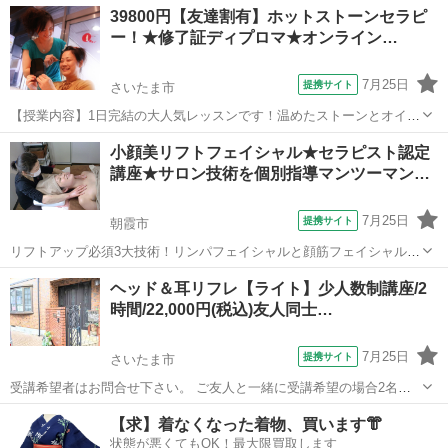
埼玉
川口市
マッサージ
39800円【友達割有】ホットストーンセラピ
て、一歩ずつでも進める自分でいたい」 「夢のために、明日やること
ー！★修了証ディプロマ★オンライン…
を知りたい」 そんな方...
7月25日
提携サイト
さいたま市
【授業内容】1日完結の大人気レッスンです！温めたストーンとオイル
を使用して、全身をトリートメント致します。うつぶせ、あお向けと
埼玉
さいたま市
マッサージ
小顔美リフトフェイシャル★セラピスト認定
全身を行います。非常にソフトなテクニックなので、とても気持ちよ
講座★サロン技術を個別指導マンツーマン…
くて眠くなってしまいます。温熱効果で...
7月25日
提携サイト
朝霞市
リフトアップ必須3大技術！リンパフェイシャルと顔筋フェイシャルと
顔ツボの3種を組み合わせると 色々なコースが作れます！ 例・リンパ
埼玉
朝霞市
マッサージ
ヘッド＆耳リフレ【ライト】少人数制講座/2
フェイシャル 例・リフトアップ顔筋小顔コース 例・顔ツボリフトコー
時間/22,000円(税込)友人同士…
ス 例・リンパ小顔コース 例...
7月25日
提携サイト
さいたま市
受講希望者はお問合せ下さい。 ご友人と一緒に受講希望の場合2名様
までOK オイルを使わない施術なので、どなたでもお気軽に受講でき
埼玉
さいたま市
マッサージ
【求】着なくなった着物、買います👘
ます。《ヘッドリフレ＋耳リフレ（マッサージ）》 近年、【ヘッドマ
状態が悪くてもOK！最大限買取します
ッサージ】【ヘッドスパ】...