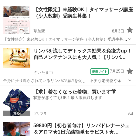
【女性限定】未経験OK｜タイマッサージ講座
（少人数制）受講生募集！
草加駅
8月3日
【女性限定】未経験OK｜タイマッサージ講座（少人数制）受講生募
集！ 「家族にマッサージしてあげたい」 「手に職をつけたい」 「副
埼玉
草加市
草加駅
マッサージ
認定校
リンパを流してデトックス効果＆免疫力up！
業を探している」 そんな方におすすめの実践スクールです。 ◆この講
自己メンテナンスにも大人気！【リンパ…
座でできるよ...
7月25日
提携サイト
さいたま市
全身に張り巡らされているリンパの循環を促し、不要な老廃物や余分
な水分等を体外に排出させ、疲労回復・冷え・むくみ・ストレス等、
埼玉
さいたま市
マッサージ
【求】着なくなった着物、買います👘
現代の悩み改善や、ダイエット・美肌効果にも大注目の『リンパボデ
状態が悪くてもOK！最大限買取します
ィマッサージ』！リラクゼーションサロン...
Ad
プリフラ
59800円【初心者向け】リンパドレナージュ
＆アロマ★1日完結簡単セラピスト★…