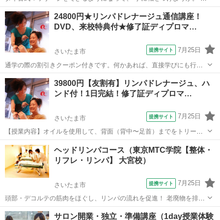
味からやってみようか。 期待と同時に湧いてくる不安を解消するため
埼玉
川口市
マッサージ
24800円★リンパドレナージュ通信講座！
に、 一日丸々使って、体験します。 ■体験の一日の流れ
DVD、来校特典付★修了証ディプロマ…
■■■■■■■■■■■■■■■■■ ...
7月25日
提携サイト
さいたま市
通学の際の割引きクーポン付きです。何かあれば、直接学びにも行け
ますので、心強いと思います！初心者の方から、サロン経営者の方ま
埼玉
さいたま市
マッサージ
39800円【友割有】リンパドレナージュ、ハ
で幅広くご活用頂ける内容になっています。また、新しく友達割引き
ンド付！1日完結！修了証ディプロマ…
をスタートしました！不安でもお友達と受...
7月25日
提携サイト
さいたま市
【授業内容】オイルを使用して、背面（背中〜足首）までをトリート
メント致します。リンパ節に向かってリンパ液を流し込むテクニック
埼玉
さいたま市
マッサージ
ヘッドリンパコース（東京MTC学院【整体・
です。非常にソフトなので、とても気持ちよくて眠くなってしまいま
リフレ・リンパ】 大宮校）
す。セットでハンドトリートメントもつい...
7月25日
提携サイト
さいたま市
頭部・デコルテの筋肉をほぐし、リンパの流れを促進！ 老廃物を排出
しやすくすることで、肩こり・眼精疲労やフェイスラインのリフトア
埼玉
さいたま市
マッサージ
サロン開業・独立・準備講座（1day授業体験
ップにも効果◎スキルアップや集客アップにもおすすめのコースで