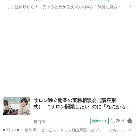
まずは体験から！ 受けるとわかる技術力の高さ！気持ち良さ・心
地よさ・スッキリ感etc.. 朝霞校アンジェラでは、体験付きのスクール
埼玉
朝霞市
マッサージ
説明会を行っております。 （駒込校でも可） 体験＆スクール説明で約
９０分 ｜￥３０００ ...
サロン独立開業の実務相談会（講座形
式） “サロン開業したい”のに「なにから始
め…
7月25日
提携サイト
川口市
■ 想 い ■ 「整体師、セラピストとして独立開業したい」 でも、