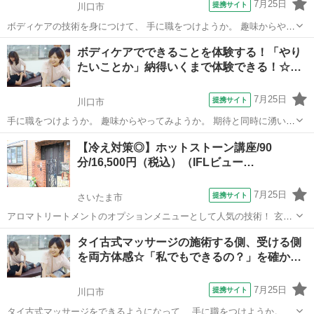
7月25日
提携サイト
川口市
ボディケアの技術を身につけて、 手に職をつけようか。 趣味からやっ
てみようか。 期待と同時に湧いてくる不安を解消するために、 一日
埼玉
川口市
マッサージ
ボディケアでできることを体験する！「やり
丸々使って、体験します。 ■体験の一日の流れ■■■■■■■■■■■■■■■■■
たいことか」納得いくまで体験できる！☆…
①【施術...
7月25日
提携サイト
川口市
手に職をつけようか。 趣味からやってみようか。 期待と同時に湧いて
くる不安を解消するために、 ボディケアや周辺の手技を、一日丸々使
埼玉
川口市
マッサージ
【冷え対策◎】ホットストーン講座/90
って、 体験します。 入学前から就職先をご紹介する、 事前就職相談
分/16,500円（税込）（IFLビュー…
会も随時開催！！ ■体...
7月25日
提携サイト
さいたま市
アロマトリートメントのオプションメニューとして人気の技術！ 玄武
岩と呼ばれる火山岩を、50〜55度に温め、背中、足、デコルテにスト
埼玉
さいたま市
マッサージ
タイ古式マッサージの施術する側、受ける側
ーンをあてて全身オイルトリートメントしていきます。遠赤外線効果
を両方体感☆「私でもできるの？」を確か…
で身体を芯から温め、血行を良くし...
7月25日
提携サイト
川口市
タイ古式マッサージをできるようになって、 手に職をつけようか。 趣