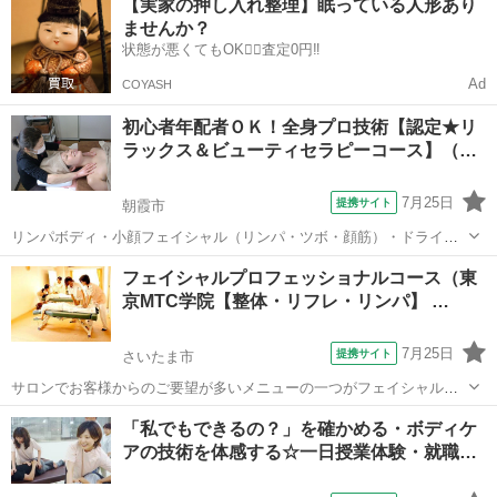
【実家の押し入れ整理】眠っている人形あり
就職に向けた技術と知識を修得できます。 以下、受講できる講義 ★実
ませんか？
技 リンパドレナージュ ...
状態が悪くてもOK🙆‍♀️査定0円‼️
Ad
COYASH
初心者年配者ＯＫ！全身プロ技術【認定★リ
ラックス＆ビューティセラピーコース】（…
7月25日
提携サイト
朝霞市
リンパボディ・小顔フェイシャル（リンパ・ツボ・顔筋）・ドライヘ
ッド・ディープデコルテ むくみ取り美脚リンパなど 美と癒しにかか
埼玉
朝霞市
マッサージ
フェイシャルプロフェッショナルコース（東
せない人気の美容効果の高いセラピーを習得。 もちろん首肩コリ・腰
京MTC学院【整体・リフレ・リンパ】 …
痛・眼精疲労もしっかり対応！ ...
7月25日
提携サイト
さいたま市
サロンでお客様からのご要望が多いメニューの一つがフェイシャル。
既存のメニューに加えたい方はもちろん、 顔のくすみや肌トラブル改
埼玉
さいたま市
マッサージ
「私でもできるの？」を確かめる・ボディケ
善など、美肌を目指すすべての方に対応でき、 フェイシャルの基礎か
アの技術を体感する☆一日授業体験・就職…
らしっかり学べるコースです。 ...