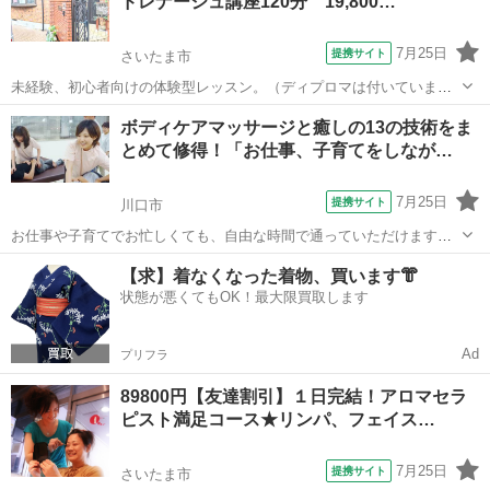
ドレナージュ講座120分 19,800…
ます。DVDを観ながら自宅等で時間のあ...
7月25日
提携サイト
さいたま市
未経験、初心者向けの体験型レッスン。（ディプロマは付いていませ
ん） 実際に30分の足オイルトリートメントの施術を受けて頂けます。
埼玉
さいたま市
マッサージ
ボディケアマッサージと癒しの13の技術をま
アロマオイルトリートメントってどんな感じ？興味はあるけど、自分
とめて修得！「お仕事、子育てをしなが…
に合っているかわからない・・・...
7月25日
提携サイト
川口市
お仕事や子育てでお忙しくても、自由な時間で通っていただけます。
開業経験のある講師陣から、“本物の癒す技術”を学び、 手に職をつけ
埼玉
川口市
マッサージ
【求】着なくなった着物、買います👘
られる技術と知識をマイペースで修得できます。 －受講できる講座－
状態が悪くてもOK！最大限買取します
★実技 リンパドレナージ...
Ad
プリフラ
89800円【友達割引】１日完結！アロマセラ
ピスト満足コース★リンパ、フェイス…
7月25日
提携サイト
さいたま市