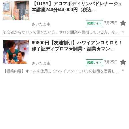
埼玉
さいたま市
マッサージ
【1DAY】アロマボディリンパドレナージュ
と実技を行い、安全性を重視した内容になっておりオリジナルテクニ
本講座240分/44,000円（税込…
ックも追加！温熱効果で心も身体もリラ...
7月25日
提携サイト
さいたま市
初心者からサロンで働きたい方、サロン開業を目指している方、今の
技術を更にスキルアップしたい方向けのコースとなっております。 ●
埼玉
さいたま市
マッサージ
69800円【友達割引】ハワイアンロミロミ！
アロマトリートメント座学 ●うつ伏せ足 ●うつ伏せ上半身 ●仰向け
修了証ディプロマ★開業・副業★マン…
足・腕 ●デコルテ まで全身の技...
7月25日
提携サイト
さいたま市
【授業内容】オイルを使用してハワイアンロミロミの技術を習得しま
す！激安1日完結です。また、学科＆技術もきちんと行います。無料質
埼玉
さいたま市
マッサージ
問、材料もお安くお譲りします。修了証1700円で発行！講師の得意分
野、難しい関連する法律もきちんと...