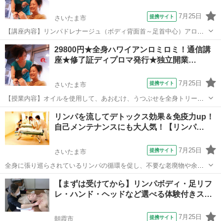
7月25日
提携サイト
さいたま市
【講座内容】リンパドレナージュ（ボディ背面首～足首中心）アロマ
トリートメント（デコルテ・背中）の技術を1日完結４時間マンツーマ
埼玉
さいたま市
マッサージ
29800円★全身ハワイアンロミロミ！通信講
ンレッスンで学習できます。実技中心ですが、トラブル回避の為、学
座★修了証ディプロマ発行★独立開業…
科も行います。モデルさん不要なので、...
7月25日
提携サイト
さいたま市
【授業内容】オイルを使用して、あおむけ、うつぶせを全身トリート
メント致します。（一部頭部はオイル無し）お客様に併せて、圧の強
埼玉
さいたま市
マッサージ
リンパを流してデトックス効果＆免疫力up！
弱は変更できます。とてもなめらかで気持ちよくて眠くなってしまい
自己メンテナンスにも大人気！【リンパ…
ます。DVDを観ながら自宅等で時間のあ...
7月25日
提携サイト
さいたま市
全身に張り巡らされているリンパの循環を促し、不要な老廃物や余分
な水分等を体外に排出させ、疲労回復・冷え・むくみ・ストレス等、
埼玉
さいたま市
マッサージ
【まずは受けてから】リンパボディ・足リフ
現代の悩み改善や、ダイエット・美肌効果にも大注目の『リンパボデ
レ・ハンド・ヘッドなど選べる体験付きス…
ィマッサージ』！リラクゼーションサロン...
7月25日
提携サイト
朝霞市