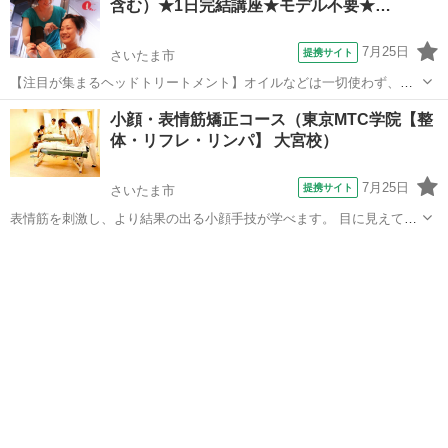
含む）★1日完結講座★モデル不要★…
7月25日
提携サイト
さいたま市
【注目が集まるヘッドトリートメント】オイルなどは一切使わず、お
客様の頭と顔をほぐしていきます。更に顔のツボ押しをプラスしてお
埼玉
さいたま市
マッサージ
小顔・表情筋矯正コース（東京MTC学院【整
教えします！人気メニュー間違え無しです。ウトウトと眠くなってし
体・リフレ・リンパ】 大宮校）
まうような気持ちの良いテクニック！他の...
7月25日
提携サイト
さいたま市
表情筋を刺激し、より結果の出る小顔手技が学べます。 目に見えて差
が出る「リフトアップ＆アンチエイジング効果」に特化した、サロン
埼玉
さいたま市
マッサージ
でも人気の高い施術内容です。 すでに開業されている方の集客アップ
やスキルアップにもおすすめのコース...