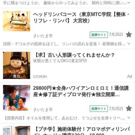
手に職をつけようか。 趣味からやってみようか。 期待と同時に湧いて
くる不安を解消するために、 ボディケアや周辺の手技を、一日丸々使
埼玉
川口市
マッサージ
ヘッドリンパコース（東京MTC学院【整体・
って、 体験します。 入学前から就職先をご紹介する、 事前就職相談
リフレ・リンパ】 大宮校）
会も随時開催！！ ■体...
7月25日
提携サイト
さいたま市
頭部・デコルテの筋肉をほぐし、リンパの流れを促進！ 老廃物を排出
しやすくすることで、肩こり・眼精疲労やフェイスラインのリフトア
埼玉
さいたま市
マッサージ
【求】古い人形譲ってくれませんか？
ップにも効果◎スキルアップや集客アップにもおすすめのコースで
状態が悪くてもOK🙆‍♀️査定0円‼️
す。 ☆1クラス4名までの完全個別指...
Ad
COYASH
29800円★全身ハワイアンロミロミ！通信講
座★修了証ディプロマ発行★独立開業…
7月25日
提携サイト
さいたま市
【授業内容】オイルを使用して、あおむけ、うつぶせを全身トリート
メント致します。（一部頭部はオイル無し）お客様に併せて、圧の強
埼玉
さいたま市
マッサージ
【プチ学】施術体験付！アロマボディリンパ
弱は変更できます。とてもなめらかで気持ちよくて眠くなってしまい