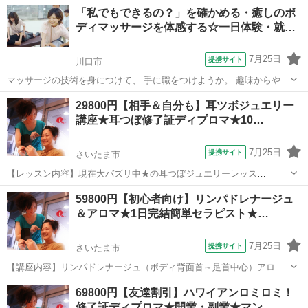
「なにからはじめたらいいかわからない」 だけど、 「夢に向かっ
埼玉
川口市
マッサージ
「私でもできるの？」を確かめる・癒しのボ
て、一歩ずつでも進める自分でいたい」 「夢のために、明日やること
ディマッサージを体感する☆一日体験・就…
を知りたい」 そんな方...
7月25日
提携サイト
川口市
マッサージの技術を身につけて、 手に職をつけようか。 趣味からやっ
てみようか。 期待と同時に湧いてくる不安を解消するために、 一日
埼玉
川口市
マッサージ
29800円【相手＆自分も】耳ツボジュエリー
丸々使って、体験します。 ■体験の一日の流れ■■■■■■■■■■■■■■■■■
講座★耳つぼ修了証ディプロマ★10…
①【施術...
7月25日
提携サイト
さいたま市
【レッスン内容】現在大バズリ中★の耳つぼジュエリーレッス
ン！！！キラキラ輝いた綺麗なストーンがついた耳ツボジュエリー
埼玉
さいたま市
マッサージ
59800円【初心者向け】リンパドレナージュ
で、相手も自分も綺麗にしてみませんか？（少人数制）レッスン当
＆アロマ★1日完結簡単セラピスト★…
日、ご自身に10粒装着してお帰りいただけます！2...
7月25日
提携サイト
さいたま市
【講座内容】リンパドレナージュ（ボディ背面首～足首中心）アロマ
トリートメント（デコルテ・背中）の技術を1日完結４時間マンツーマ
埼玉
さいたま市
マッサージ
69800円【友達割引】ハワイアンロミロミ！
ンレッスンで学習できます。実技中心ですが、トラブル回避の為、学
修了証ディプロマ★開業・副業★マン…