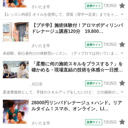
7月25日
提携サイト
さいたま市
【レッスン内容】オイルを使用して、背面（背中〜足首）までをトリ
ートメント致します。リンパ節に向かってリンパ液を流し込むテクニ
埼玉
さいたま市
マッサージ
【プチ学】施術体験付！アロマボディリンパ
ックです。非常にソフトなので、とても気持ちよくて眠くなってしま
ドレナージュ講座120分 19,800…
います。セットでハンドトリートメントも...
7月25日
提携サイト
さいたま市
未経験、初心者向けの体験型レッスン。（ディプロマは付いていませ
ん） 実際に30分の足オイルトリートメントの施術を受けて頂けます。
埼玉
さいたま市
マッサージ
「柔整に何の施術スキルをプラスする？」を
アロマオイルトリートメントってどんな感じ？興味はあるけど、自分
確かめる・現場直結の技術を体感☆一日授…
に合っているかわからない・・・...
7月25日
提携サイト
川口市
柔道整復師として、手技のスキルアップをしたいけど、 どの施術の手
技を身につければいいの？ 期待と同時に湧いてくる不安を解消するた
埼玉
川口市
マッサージ
28000円リンパドレナージュ＋ハンド。リア
めに、 一日丸々使って、体験します。 ■体験の一日の流れ
ルタイム！スマホ、オンライン、LI…
■■■■■■■■■■■■■■■■■ ...
7月25日
提携サイト
さいたま市