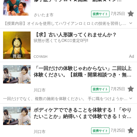
科も行います。モデルさん不要なので、...
7月25日
提携サイト
さいたま市
【授業内容】オイルを使用してハワイアンロミロミの技術を習得しま
す！激安1日完結です。また、学科＆技術もきちんと行います。無料質
埼玉
さいたま市
マッサージ
【求】古い人形譲ってくれませんか？
問、材料もお安くお譲りします。修了証1700円で発行！講師の得意分
状態が悪くてもOK🙆‍♀️査定0円‼️
野、難しい関連する法律もきちんと...
Ad
COYASH
「一回だけの体験じゃわからない」二回以上
体験ください。【就職・開業相談つき・無…
7月25日
提携サイト
川口市
一回だけでなく、複数の施術を体験ください。 手に職をつけようか。
趣味からやってみようか。 期待と同時に湧いてくる不安を解消するた
埼玉
川口市
マッサージ
ボディケアでできることを体験する！「やり
めに、 リンパドレナージュや周辺の手技を、 一日を丸々使って、体験
たいことか」納得いくまで体験できる！☆…
します。 入学前から就...
7月25日
提携サイト
川口市