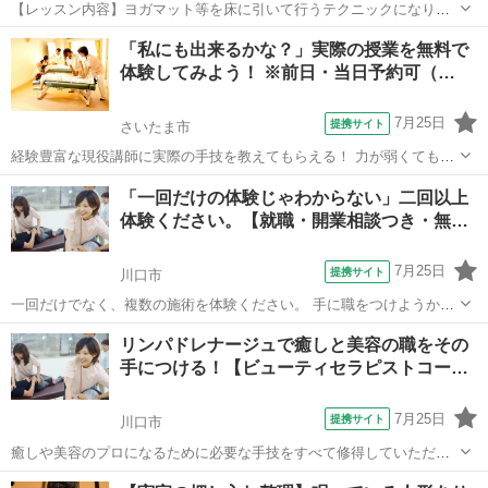
【レッスン内容】ヨガマット等を床に引いて行うテクニックになりま
す。レッスンは学科と実技を行い、体感して頂きます。お客様は洋服
埼玉
さいたま市
マッサージ
「私にも出来るかな？」実際の授業を無料で
を脱がずそのまま行います。お客様へ圧をゆっくり加えながら押して
体験してみよう！ ※前日・当日予約可（…
いくテクニックと、ヨガの要素を兼ね備え...
7月25日
提携サイト
さいたま市
経験豊富な現役講師に実際の手技を教えてもらえる！ 力が弱くても大
丈夫? 私にも出来る？仕事や家事をしながらでも通える？年齢は？な
埼玉
さいたま市
マッサージ
「一回だけの体験じゃわからない」二回以上
ど、入学前の不安も解消！ 個別で気軽に相談出来ます！整体、ボデ
体験ください。【就職・開業相談つき・無…
ィ、他コースの体験授業も受付中！...
7月25日
提携サイト
川口市
一回だけでなく、複数の施術を体験ください。 手に職をつけようか。
趣味からやってみようか。 期待と同時に湧いてくる不安を解消するた
埼玉
川口市
マッサージ
リンパドレナージュで癒しと美容の職をその
めに、 リンパドレナージュや周辺の手技を、 一日を丸々使って、体験
手につける！【ビューティセラピストコー…
します。 入学前から就...
7月25日
提携サイト
川口市
癒しや美容のプロになるために必要な手技をすべて修得していただけ
ます。 開業経験のある講師陣から、“本物の癒す技術”を学び、 開業や
埼玉
川口市
マッサージ