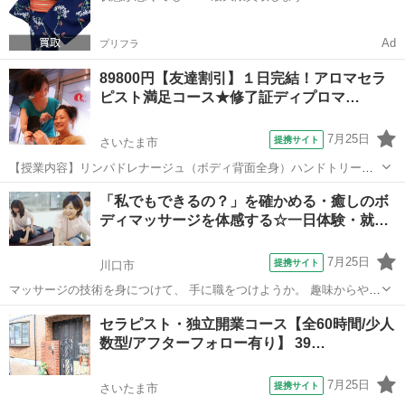
Ad
プリフラ
89800円【友達割引】１日完結！アロマセラ
ピスト満足コース★修了証ディプロマ…
7月25日
提携サイト
さいたま市
【授業内容】リンパドレナージュ（ボディ背面全身）ハンドトリート
メント（アロマ）フェイシャルエステ、アロマトリートメント（ボデ
埼玉
さいたま市
マッサージ
「私でもできるの？」を確かめる・癒しのボ
ィ）のこの4つの技術がついています！ レギュラーコースは、137500
ディマッサージを体感する☆一日体験・就…
円なので激安です！高額な機械は...
7月25日
提携サイト
川口市
マッサージの技術を身につけて、 手に職をつけようか。 趣味からやっ
てみようか。 期待と同時に湧いてくる不安を解消するために、 一日
埼玉
川口市
マッサージ
セラピスト・独立開業コース【全60時間/少人
丸々使って、体験します。 ■体験の一日の流れ■■■■■■■■■■■■■■■■■
数型/アフターフォロー有り】 39…
①【施術...
7月25日
提携サイト
さいたま市