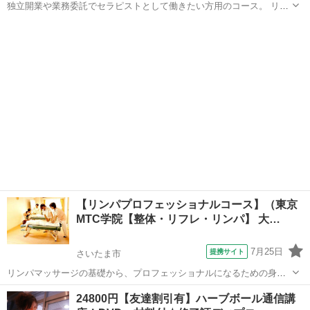
独立開業や業務委託でセラピストとして働きたい方用のコース。 リン
パドレナージュ、ホットストーン、フェイシャル、ヘッド、もみほぐ
埼玉
さいたま市
マッサージ
しなど ご要望に応じて習得したい技術を伝授致します。開業を目指し
ている方で、技術以外の事を習いたい...
【リンパプロフェッショナルコース】（東京
MTC学院【整体・リフレ・リンパ】 大…
7月25日
提携サイト
さいたま市
リンパマッサージの基礎から、プロフェッショナルになるための身体
の構造や リンパの仕組みまでをしっかり学び 【サロン就職・転職・サ
埼玉
さいたま市
マッサージ
24800円【友達割引有】ハーブボール通信講
ロン開業】などを目指す方にオススメのコースです。 整体学校だから