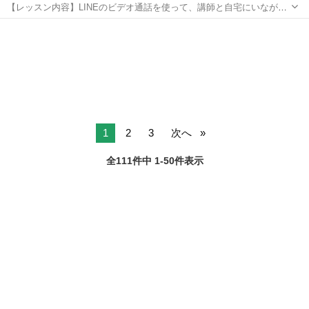
【レッスン内容】LINEのビデオ通話を使って、講師と自宅にいながら
リアルタイムでマンツーマンレッスンです。アロマオイルを使用し
埼玉
さいたま市
マッサージ
て、背面（背中〜足首）までをトリートメント致します。リンパ節に
向かってリンパ液を流し込むテクニック...
1
2
3
次へ
全111件中 1-50件表示