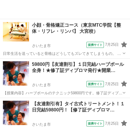
小顔・骨格矯正コース（東京MTC学院【整
体・リフレ・リンパ】 大宮校）
7月25日
提携サイト
さいたま市
日常生活を送っていると骨格はどうしてもズレてきてしまうもの。 整
体学校ならではの解剖学を始めとする専門知識を深く学び、 歪みを根
埼玉
さいたま市
マッサージ
59800円【友達割引】１日完結ハーブボール
本から改善し小顔へ導く高度な技術を学びます。 一般的なイメージの
全身！★修了証ディプロマ発行★開業…
小顔矯正だと痛みが出ると思われ...
7月25日
提携サイト
さいたま市
【授業内容】ハーブボールのテクニック59800円です。修了証ディプロ
マも1枚1700円で発行しています★是非、更なる技術UPにご利用下さ
埼玉
さいたま市
マッサージ
【友達割引有】タイ古式トリートメント！１
い！復習用のDVD、遠方の方向けの通信講座もご用意しています！こ
日完結59800円！【修了証ディプロマ…
ちらからの営業電話は致し...
7月25日
提携サイト
さいたま市