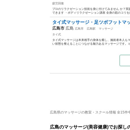
疲労回復
プロのリラクゼーション技術を身に付けてみません か？実
できます ・ボディリラクゼーション講座 全身の筋のコリをほ
タイ式マッサージ・足ツボフットマッ
広島市
広島
広島市
広島駅
マッサージ
タイ式
タイ式マッサージは本来相手の身体を癒し、施術者本人も
い状態を整えることにつながる魅力あるマッサージです。 ゆ
広島県のマッサージの教室・スクール情報 全15件中 
広島のマッサージ(美容健康)でお探し