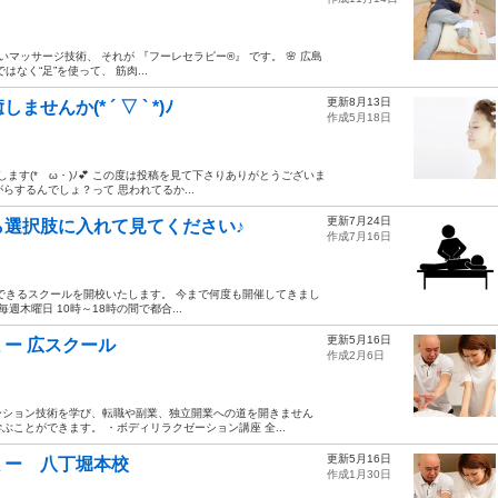
マッサージ技術、 それが 『フーレセラピー®』 です。 🌸 広島
く“足”を使って、 筋肉...
更新8月13日
か(* ´ ▽ ` *)ﾉ
作成5月18日
します(*ゝω・)ﾉ💕 この度は投稿を見て下さりありがとうございま
らするんでしょ？って 思われてるか...
更新7月24日
選択肢に入れて見てください♪
作成7月16日
できるスクールを開校いたします。 今まで何度も開催してきまし
木曜日 10時～18時の間で都合...
更新5月16日
ー 広スクール
作成2月6日
ーション技術を学び、転職や副業、独立開業への道を開きません
ことができます。 ・ボディリラクゼーション講座 全...
更新5月16日
ミー 八丁堀本校
作成1月30日