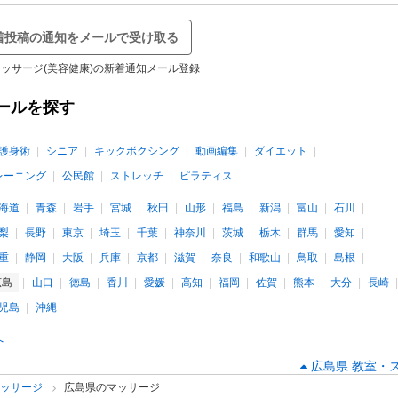
着投稿の通知をメールで受け取る
ッサージ(美容健康)の新着通知メール登録
ールを探す
護身術
シニア
キックボクシング
動画編集
ダイエット
レーニング
公民館
ストレッチ
ピラティス
海道
青森
岩手
宮城
秋田
山形
福島
新潟
富山
石川
梨
長野
東京
埼玉
千葉
神奈川
茨城
栃木
群馬
愛知
重
静岡
大阪
兵庫
京都
滋賀
奈良
和歌山
鳥取
島根
広島
山口
徳島
香川
愛媛
高知
福岡
佐賀
熊本
大分
長崎
児島
沖縄
へ
広島県 教室・
マッサージ
広島県のマッサージ