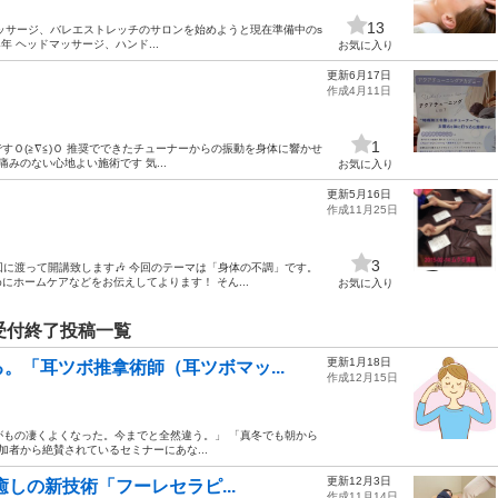
13
ッサージ、バレエストレッチのサロンを始めようと現在準備中のs
4年 ヘッドマッサージ、ハンド...
お気に入り
更新6月17日
作成4月11日
1
Ｏ(≧∇≦)Ｏ 推奨でできたチューナーからの振動を身体に響かせ
みのない心地よい施術です 気...
お気に入り
更新5月16日
作成11月25日
3
は3回に渡って開講致します🎶 今回のテーマは「身体の不調」です。
ホームケアなどをお伝えしてよります！ そん...
お気に入り
受付終了投稿一覧
更新1月18日
。「耳ツボ推拿術師（耳ツボマッ...
作成12月15日
がもの凄くよくなった。今までと全然違う。」 「真冬でも朝から
加者から絶賛されているセミナーにあな...
更新12月3日
癒しの新技術「フーレセラピ...
作成11月14日