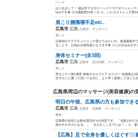
ヘッド
はじめまして！ 福山市でヨガとベッドリラクゼーションマ
hioriです★ ヨガ講師歴10年 バレエ、バレエストレッチ歴1
肩こり腰痛寝不足etc..
広島市
広島
広島市
マッサージ
肩こり
広島初のアクアチューニング受けてみたい方、絶賛募集中です
ることで、お悩みが絶対楽になります🍀 コリがゆるみます 痛
身体セミナー(全3回)
広島市
広島
広島市
五日市駅
マッサージ
肩こり
📕セミナー第1弾📕 身体のセルフケア セミナー 本講座
当サロンに通って頂いてる方に、より早く改善して頂くために
広島県周辺のマッサージ(美容健康)の
明日の午後、広島県の方も参加できる
広島市
広島
広島市
広島駅
マッサージ
推拿
広島県の女性にお勧め度100％の内容です。 「化粧ののり
体がポカポカになる。」 「まさかここまでとは！」 と、参
【広島】足で全身を優しくほぐす💆‍♀️