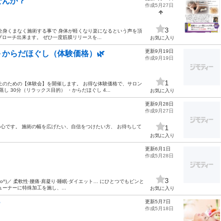
せんか？
作成5月27日
3
全身くまなく施術する事で 身体が軽くなり楽になるという声を頂
プローチ出来ます。 ぜひ一度筋膜リリースを...
お気に入り
更新9月19日
＋からだほぐし（体験価格）🌿
作成9月19日
1
上のための【体験会】を開催します。 お得な体験価格で、サロン
 30分（リラックス目的） ・からだほぐし 4...
お気に入り
更新9月28日
作成9月27日
て安心です。 施術の幅を広げたい、自信をつけたい方、 お待ちして
1
お気に入り
更新6月1日
作成5月28日
3
)／ 柔軟性·腰痛·肩凝り·睡眠·ダイエット… にひとつでもピンと
ーナーに特殊加工を施し、...
お気に入り
更新5月7日
？
作成5月18日