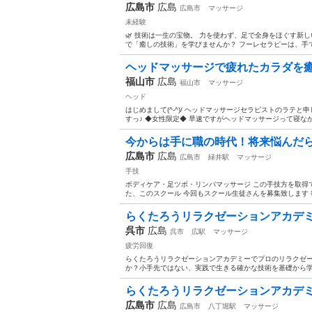
広島市
広島
広島市
マッサージ
未経験
🌿 技術は一生の宝物。 力を使わず、足で全身をほぐす新しい
で「癒しの技術」を学びませんか？ フーレセラピーは、手ではな
ヘッドマッサージで疲れたカラダを癒しません
福山市
広島
福山市
マッサージ
ヘッド
はじめまして(^-^)/ ヘッドマッサージセラピストのラテと申
すっ♪ ◆女性限定◆ 早速ですがヘッドマッサージって寝なが
今からは手に職の時代！将来悩んだら
広島市
広島
広島市
緑井駅
マッサージ
手技
ボディケア・足ツボ・リンパマッサージ この手技方を取得
た、このスクール 今回もスクール生徒さんを募集致します 毎週
らくたろうリラクゼーションアカデミ
呉市
広島
呉市
広駅
マッサージ
疲労回復
らくたろうリラクゼーションアカデミーでプロのリラクゼ
か？小手先ではない、実践で生きる確かな技術を基礎から学ぶ
らくたろうリラクゼーションアカデ
広島市
広島
広島市
八丁堀駅
マッサージ