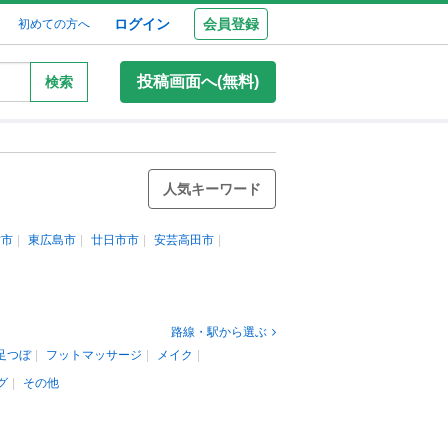
ログイン
会員登録
初めての方へ
投稿画面へ(無料)
検索
人気キーワード
竹市
東広島市
廿日市市
安芸高田市
路線・駅から選ぶ
足つぼ
フットマッサージ
メイク
グ
その他