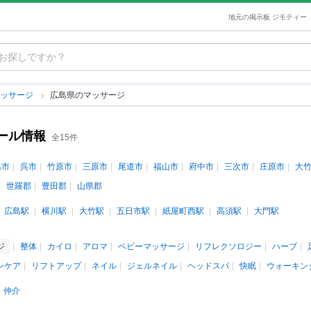
地元の掲示板 ジモティー
マッサージ
広島県のマッサージ
ール情報
全15件
島市
呉市
竹原市
三原市
尾道市
福山市
府中市
三次市
庄原市
大
世羅郡
豊田郡
山県郡
広島駅
横川駅
大竹駅
五日市駅
紙屋町西駅
高須駅
大門駅
ジ
整体
カイロ
アロマ
ベビーマッサージ
リフレクソロジー
ハーブ
ンケア
リフトアップ
ネイル
ジェルネイル
ヘッドスパ
快眠
ウォーキン
仲介