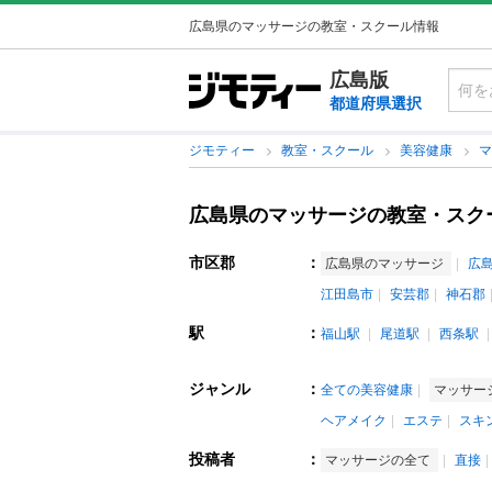
広島県のマッサージの教室・スクール情報
広島版
都道府県選択
ジモティー
教室・スクール
美容健康
広島県のマッサージの教室・スク
市区郡
：
広島県のマッサージ
広
江田島市
安芸郡
神石郡
駅
：
福山駅
尾道駅
西条駅
ジャンル
：
全ての美容健康
マッサー
ヘアメイク
エステ
スキ
投稿者
：
マッサージの全て
直接