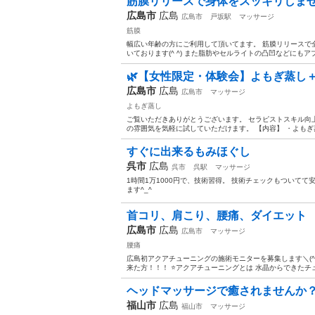
筋膜リリースで身体をスッキリしま
広島市
広島
広島市
戸坂駅
マッサージ
筋膜
幅広い年齢の方にご利用して頂いてます。 筋膜リリースで
いております(^ ^) また脂肪やセルライトの凸凹などにもア
🌿【女性限定・体験会】よもぎ蒸し
広島市
広島
広島市
マッサージ
よもぎ蒸し
ご覧いただきありがとうございます。 セラピストスキル向
の雰囲気を気軽に試していただけます。 【内容】 ・よもぎ蒸し
すぐに出来るもみほぐし
呉市
広島
呉市
呉駅
マッサージ
1時間1万1000円で、技術習得。 技術チェックもついて
ます^_^
首コリ、肩こり、腰痛、ダイエット
広島市
広島
広島市
マッサージ
腰痛
広島初アクアチューニングの施術モニターを募集します＼(^o^
来た方！！！ ⭐アクアチューニングとは 水晶からできたチュ
ヘッドマッサージで癒されませんか
福山市
広島
福山市
マッサージ