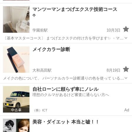
マンツーマンまつげエクステ技術コース
学園前駅
10月3日
〔基本マスターコース〕 まつげエクステの付け方を学びます✨ ・マネ
キン装着 ・座学 ・モデルレッスン 20時間¥176000（税込） 教材別途
奈良
奈良市
学園前駅
メイク
まつげエクステ
メイクカラー診断
￥22000(税込) 教材など持っておられる方は 不足分のみご購入...
大和高田駅
8月19日
メイクの色について、 パーソナルカラー診断通りの色を使って いるけ
ど、何となくシックリこない。 そんなことを感じている方はいらっし
奈良
大和高田市
大和高田駅
メイク
自社ローンに頼らず車にノレル
ゃい ませんか？ パーソナルカラー診断で分かるのは、 肌が綺麗に見
理想のクルマがあるけど審査に通らない方へ
える「洋服の色」です。...
Ad
（株）ICT
美容・ダイエット 本当と嘘！！