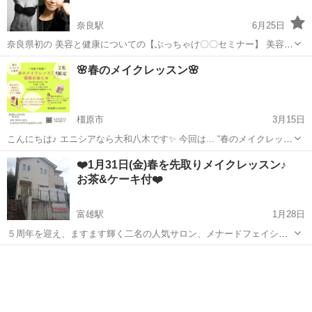
奈良駅
6月25日
奈良県初の 美容と健康についての【ぶっちゃけ〇〇セミナー】 美容や
健康について 情報がたくさん手に入る今だからこそ、知ってほしい！
奈良
奈良駅
メイク
🌸春のメイクレッスン🌸
数々のメイクアーティストを プロデュースなされた美容のプロと、 元
ボクサー、現在はボディ...
橿原市
3月15日
こんにちは♪ エニシアなら大和八木です✨ 今回は... “春のメイクレッス
ン開催”のお知らせです＼(*^▽^*)／ ▶️普段使っているメイク用品 ▶️な
奈良
橿原市
メイク
レッスン
❤️1月31日(金)春を先取りメイクレッスン♪
かなか使いこなせていないメイク用品...
お茶&ケーキ付❤️
富雄駅
1月28日
５周年を迎え、ますます輝く二名の人気サロン、メナードフェイシャ
ルサロン🌹 ヴィヴィアンジュジュでは、 新年を迎え、本気でキレイに
奈良
奈良市
富雄駅
メイク
レッスン
なりたい！新しい事に挑戦したいという女性を応援します！ この春オ
ススメのメイクレッ...