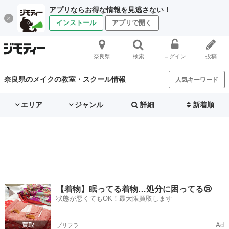
アプリならお得な情報を見逃さない！
インストール
アプリで開く
奈良県
検索
ログイン
投稿
奈良県のメイクの教室・スクール情報
人気キーワード
エリア
ジャンル
詳細
新着順
【着物】眠ってる着物…処分に困ってる😢
状態が悪くてもOK！最大限買取します
Ad
プリフラ