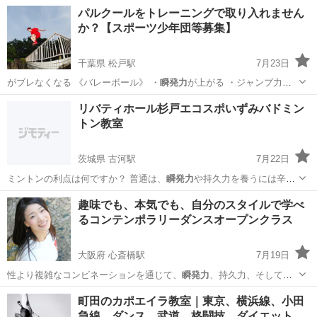
どうかで、信頼・…
東京
渋谷区
新宿駅
話し方
プレゼンテーション
パルクールをトレーニングで取り入れません
か？【スポーツ少年団等募集】
千葉県 松戸駅
7月23日
がブレなくなる 《バレーボール》 ・
瞬発力
が上がる ・ジャンプ力が
上がる ・判断…
千葉
松戸市
松戸駅
その他
パルクール
リバティホール杉戸エコスポいずみバドミン
トン教室
茨城県 古河駅
7月22日
ミントンの利点は何ですか？ 普通は、
瞬発力
や持久力を養うには辛い
トレーニングを伴…
茨城
猿島郡
古河駅
バドミントン
フットワーク
趣味でも、本気でも、自分のスタイルで学べ
るコンテンポラリーダンスオープンクラス
大阪府 心斎橋駅
7月19日
性より複雑なコンビネーションを通じて、
瞬発力
、持久力、そして繊
細な表現力を磨き上げ…
大阪
大阪市
心斎橋駅
その他
コンテンポラリーダンス
町田のカポエイラ教室｜東京、横浜線、小田
急線、ダンス、武道、格闘技、ダイエット