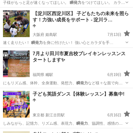
子様がもっと足が速くなってほしい。
瞬発力
をつけてほしい。 カラダ
や気持ちが強…
大阪
大阪市
姫島駅
スポーツ
【淀川区西淀川区】 子どもたちの未来を照ら
す！力強い成長をサポート - 淀川ラ…
大阪府 姫島駅
7月13日
速く走りたい！
瞬発力
を身に付けたい！ 強い心とカラダを手…
大阪
大阪市
姫島駅
その他
能力
7月より田川市夏吉校ブレイキンレッスンス
タートします✨
福岡県 糒駅
6月19日
にもリズム感、体幹、全身運動、発想力、
瞬発力
など様々な面で向上
出来ます♫ インス…
福岡
田川市
糒駅
ブレイクダンス
BREAKIN
子ども英語ダンス【体験レッスン】募集中!
東京都 新江古田駅
6月16日
しみながら、記憶力、リズム感、表現力、
瞬発力
、協調性、感情のコ
ントロール、体力・筋…
東京
練馬区
新江古田駅
ヒップホップ
子ども