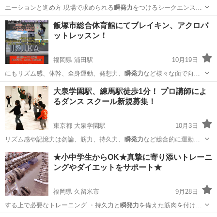
エーションと進め方 現場で求められる
瞬発力
をつけるシークエンスの
組み立て方 絵…
大阪
大阪市
堺筋本町駅
ヨガ
子ども
飯塚市総合体育館にてブレイキン、アクロバ
ットレッスン！
福岡県 浦田駅
10月19日
にもリズム感、体幹、全身運動、発想力、
瞬発力
など様々な面で向上
出来ます♫ インス…
福岡
飯塚市
浦田駅
ブレイクダンス
BREAKIN
大泉学園駅、練馬駅徒歩1分！ プロ講師によ
るダンス スクール新規募集！
東京都 大泉学園駅
10月3日
リズム感や記憶力は勿論、筋力、持久力、
瞬発力
など総合的に運動神
経が養われる全身運動…
東京
練馬区
大泉学園駅
ヒップホップ
★小中学生からOK★真摯に寄り添いトレーニ
ングやダイエットをサポート★
福岡県 久留米市
9月28日
する上で必要なトレーニング ・持久力と
瞬発力
を備えた筋肉を付ける
・ジャンプ力を上…