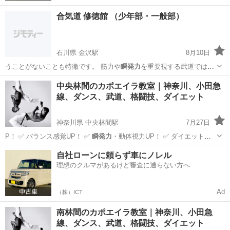
合気道 修徳館 （少年部・一般部）
石川県 金沢駅
8月10日
うことがないことも特徴です。 筋力や
瞬発力
を重要視する武道ではあ
りませんので、様…
石川
金沢市
金沢駅
その他
武道
中央林間のカポエイラ教室｜神奈川、小田急
線、ダンス、武道、格闘技、ダイエット
神奈川県 中央林間駅
7月27日
P！ ✅ バランス感覚UP！ ✅
瞬発力
・動体視力UP！ ✅ ダイエットや
体…
神奈川
大和市
中央林間駅
ダンス
カポエイラ
自社ローンに頼らず車にノレル
理想のクルマがあるけど審査に通らない方へ
Ad
（株）ICT
南林間のカポエイラ教室｜神奈川、小田急
線、ダンス、武道、格闘技、ダイエット