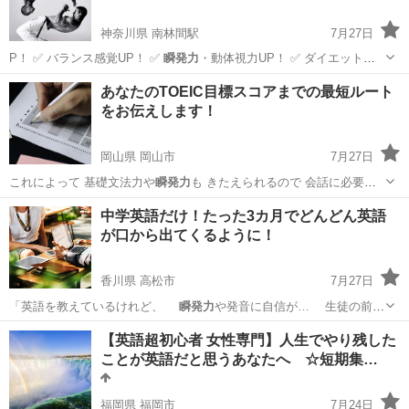
神奈川県 南林間駅
7月27日
P！ ✅ バランス感覚UP！ ✅
瞬発力
・動体視力UP！ ✅ ダイエットや
体…
神奈川
大和市
南林間駅
ダンス
カポエイラ
あなたのTOEIC目標スコアまでの最短ルート
をお伝えします！
岡山県 岡山市
7月27日
これによって 基礎文法力や
瞬発力
も きたえられるので 会話に必要
な…
岡山
岡山市
TOEIC(R)テスト
TOEIC
中学英語だけ！たった3カ月でどんどん英語
が口から出てくるように！
香川県 高松市
7月27日
「英語を教えているけれど、
瞬発力
や発音に自信が… 生徒の前で
自…
香川
高松市
英語
コーチング
【英語超初心者 女性専門】人生でやり残した
ことが英語だと思うあなたへ ☆短期集…
福岡県 福岡市
7月24日