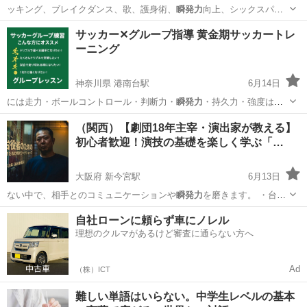
ッキング、ブレイクダンス、歌、護身術、
瞬発力
向上、シックスパッ
クなど、健康的でカッ…
埼玉
草加市
谷塚駅
その他
アクロバット
サッカー✕グループ指導 黄金期サッカートレ
ーニング
神奈川県 港南台駅
6月14日
には走力・ボールコントロール・判断力・
瞬発力
・持久力・強度は全
て必要だと感じており…
神奈川
横浜市
港南台駅
サッカー
リフティング
（関西）【劇団18年主宰・演出家が教える】
初心者歓迎！演技の基礎を楽しく学ぶ「…
大阪府 新今宮駅
6月13日
ない中で、相手とのコミュニケーションや
瞬発力
を磨きます。 ・​台本
を使った演技：…
大阪
大阪市
新今宮駅
その他
劇団
自社ローンに頼らず車にノレル
理想のクルマがあるけど審査に通らない方へ
Ad
（株）ICT
難しい単語はいらない。中学生レベルの基本