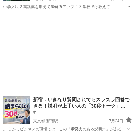
中学文法 2.英語筋を鍛えて
瞬発力
アップ！ 3.学校では教えて…
福岡
福岡市
英会話
コーチング
新宿：いきなり質問されてもスラスラ回答で
きる！説明が上手い人の「30秒トーク」…
東京都 新宿駅
7月24日
。 しかしビジネスの現場では、この「
瞬発力
のある説明力」があるか