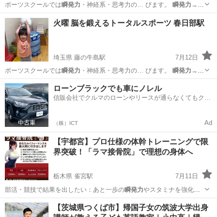
ポーツスクールでは
瞬発力
・神経系・思考力の… びます。
瞬発力
→高
いジャンプや素…
埼玉
春日部市
藤の牛島駅
体操
小学生
火曜 脳を鍛えるトータルスポーツ 春日部駅
埼玉県 藤の牛島駅
7月12日
ポーツスクールでは
瞬発力
・神経系・思考力の… びます。
瞬発力
→高
いジャンプや素…
埼玉
春日部市
藤の牛島駅
体操
能力
ローンブラックでも車にノレル
信販会社でクルマのローンやリースが通らなくてもクル
マをご利用いただけるサービスがあります！
Ad
（株）ICT
【宇都宮】プロ仕様の体幹トレーニングで限
界突破！「ラマ接骨院」で理想の身体へ
栃木県 雀宮駅
7月11日
部活・競技で結果を出したい：あと一歩の
瞬発力
やスタミナを強化し
ます。 プロ・ハイ…
栃木
宇都宮市
雀宮駅
サッカー
体幹
【茨城県つくば市】帰国子女の筑波大学出身