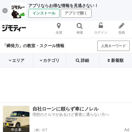
アプリならお得な情報を見逃さない！
インストール
アプリで開く
全国
検索
ログイン
投稿
「瞬発力」の教室・スクール情報
人気キーワード
エリア
カテゴリ
詳細
新着順
自社ローンに頼らず車にノレル
理想のクルマがあるけど審査に通らない方へ
Ad
（株）ICT