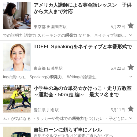
岡山
岡山市
英語
コーチング
アメリカ人講師による英会話レッスン 子供
から大人まで対応
東京都 田園調布駅
5月22日
での説明力 語彙力 スピーキングの
瞬発力
などを、ネイティブ講師と
の会話…
東京
目黒区
田園調布駅
英会話
ネイティブ
TOEFL Speakingをネイティブと本番形式で
東京都 日暮里駅
5月22日
ingの集中力。 Speakingの
瞬発力
。 Writingの論理性。 …
東京
千代田区
日暮里駅
TOEFL(R)テスト
TOEFL
小学生の為の☆単発☆かけっこ・走り方教室
～運動会・50ｍ走 編～ 最大２名まで…
愛知県 川名駅
5月11日
ム）が気になる ・サッカーや野球での
瞬発力
をつけたい ・子どもに合
った指導をし…
愛知
名古屋市
川名駅
かけっこ
子ども
自社ローンに頼らず車にノレル
理想のクルマがあるけど審査に通らない方へ