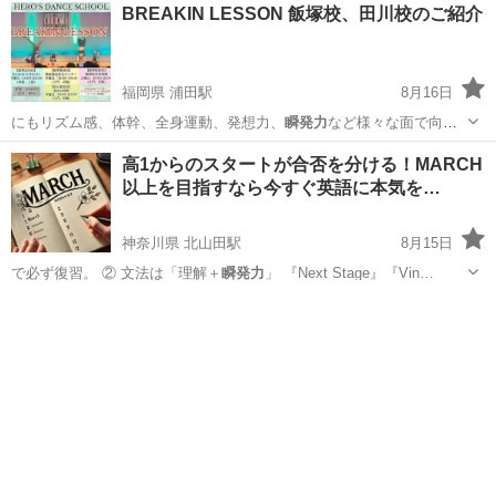
福岡
久留米市
その他
筋肉
BREAKIN LESSON 飯塚校、田川校のご紹介
福岡県 浦田駅
8月16日
にもリズム感、体幹、全身運動、発想力、
瞬発力
など様々な面で向上
出来ます♫ インス…
福岡
飯塚市
浦田駅
ブレイクダンス
BREAKIN
高1からのスタートが合否を分ける！MARCH
以上を目指すなら今すぐ英語に本気を…
神奈川県 北山田駅
8月15日
で必ず復習。 ② 文法は「理解＋
瞬発力
」 『Next Stage』『Vin…
神奈川
横浜市
北山田駅
塾
弱点