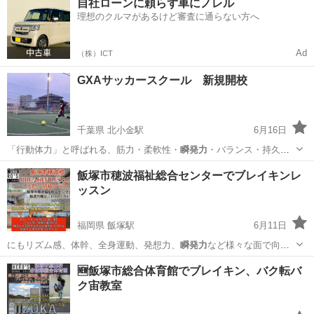
自社ローンに頼らず車にノレル
理想のクルマがあるけど審査に通らない方へ
Ad
（株）ICT
GXAサッカースクール 新規開校
千葉県 北小金駅
6月16日
「行動体力」と呼ばれる、筋力・柔軟性・
瞬発力
・バランス・持久
力・敏捷性などの身体を…
千葉
流山市
北小金駅
サッカー
敏捷性
飯塚市穂波福祉総合センターでブレイキンレ
ッスン
福岡県 飯塚駅
6月11日
にもリズム感、体幹、全身運動、発想力、
瞬発力
など様々な面で向上
出来ます♫ インス…
福岡
飯塚市
飯塚駅
ダンス
BREAKIN
🆕飯塚市総合体育館でブレイキン、バク転バ
ク宙教室