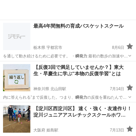
最高4年間無料の育成バスケットスクール
栃木県 宇都宮市
8月6日
を通して動き続けるために必要です。 ・
瞬発力
:最初の数歩の加速や、
急な動きに対応す…
栃木
宇都宮市
その他
バスケット
【反復3回で満足していませんか？】東大
生・早慶生に学ぶ“本物の反復学習”とは
神奈川県 北山田駅
7月14日
内に答えられる”まで反復した。つまり、
瞬発力
の反復を重ねたんで
す。」 📌 や…
神奈川
横浜市
北山田駅
塾
早慶
【淀川区西淀川区】 速く・強く・友達作り！
淀川ジュニアアスレチックスクールホワ…
大阪府 姫島駅
7月13日