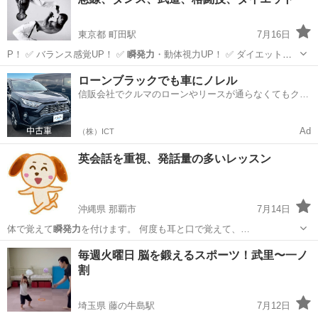
東京都 町田駅
7月16日
P！ ✅ バランス感覚UP！ ✅
瞬発力
・動体視力UP！ ✅ ダイエットや
体…
東京
町田市
町田駅
ダンス
カポエイラ
ローンブラックでも車にノレル
信販会社でクルマのローンやリースが通らなくてもクル
マをご利用いただけるサービスがあります！
Ad
（株）ICT
英会話を重視、発話量の多いレッスン
沖縄県 那覇市
7月14日
体で覚えて
瞬発力
を付けます。 何度も耳と口で覚えて、…
沖縄
那覇市
英会話
発話
毎週火曜日 脳を鍛えるスポーツ！武里〜一ノ
割
埼玉県 藤の牛島駅
7月12日