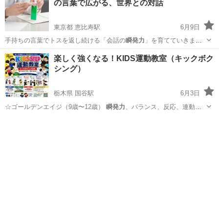
の言葉で広がる、世界との対話
東京都 恵比寿駅
6月9日
手持ちの言葉でトスを返し続ける「会話の
瞬発力
」を育てていきま
す。 一方で、新しい…
東京
渋谷区
恵比寿駅
英会話
瞬発力
楽しく強くなる！KIDS運動教室（キックボク
シング）
栃木県 国谷駅
6月3日
☆ゴールデンエイジ（9歳〜12歳）
瞬発力
、バランス、反応、連動性
を磨き あらゆ…
栃木
下野市
国谷駅
空手/他格闘技
キックボクシング