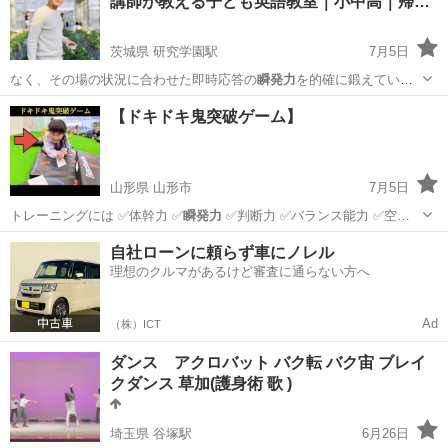
講師が教える子ども英語教室｜小中高｜帰…
茨城県 研究学園駅
7月5日
なく、その場の状況に合わせた即時応答の
瞬発力
を的確に鍛えていた
だけます。リアルな掛…
茨城
つくば市
研究学園駅
英会話
子ども
【ドキドキ鬼突破ゲーム】
山形県 山形市
7月5日
トレーニングには ✅体幹力 ✅
瞬発力
✅判断力 ✅バランス能力 ✅空…
山形
山形市
体操
体幹
自社ローンに頼らず車にノレル
理想のクルマがあるけど審査に通らない方へ
Ad
（株）ICT
ダンス アクロバット バク転 バク宙 ブレイ
クダンス 草加(護身術 歌 )
埼玉県 谷塚駅
6月26日