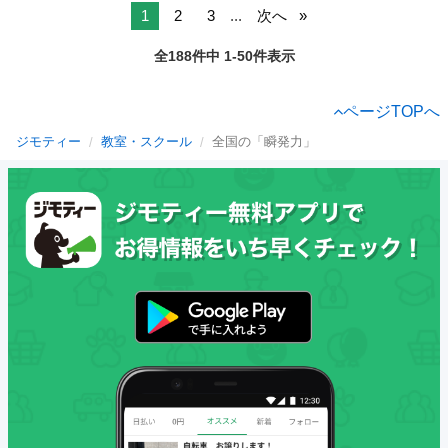
1
2
3
...
次へ
全188件中 1-50件表示
ページTOPへ
ジモティー
教室・スクール
全国の「瞬発力」