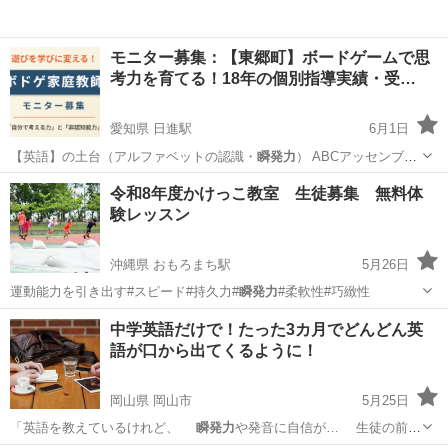
モニター募集：【東郷町】ボードゲームで思
考力を育てる！18年の個別指導実績・受…
愛知県 日進駅
6月1日
【英語】の土台（アルファベットの認識・
瞬発力
） ABCアッセンブ
ル： アルファベ…
愛知
愛知郡
日進駅
その他
コーチ
令和8年度かけっこ教室 生徒募集 無料体
験レッスン
沖縄県 おもろまち駅
5月26日
運動能力を引き出す#スピード#持久力#
瞬発力
#柔軟性#巧緻性
沖縄
那覇市
おもろまち駅
かけっこ
中学英語だけで！たった3カ月でどんどん英
語が口から出てくるように！
岡山県 岡山市
5月25日
「英語を教えているけれど、
瞬発力
や発音に自信が… 生徒の前で
自…