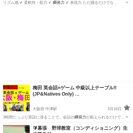
リズム感 ✔ 柔軟性・筋力 ✔
瞬発力
✔ 表現力 ただ踊るだけでな…
福岡
福岡市
その他
キッズダンス
梅田 英会話×ゲーム 中級以上テーブル‼️
(JP&Natives Only) …
大阪府 中津駅
3月16日
3時間たっぷり英語に浸ることで、会話の
瞬発力
が鍛えられるだけでな
く、共通の趣味を持…
大阪
大阪市
中津駅
英会話
🔰幕張 野球教室（コンディショニング）生