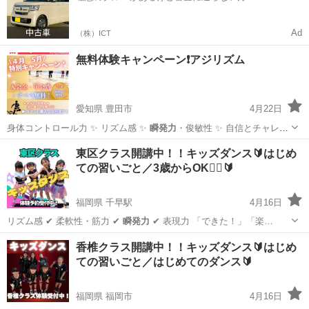
Ad
（株）ICT
無料体験キャンペーン❗️アジリズム
愛知県 豊田市
4月22日
身体コントロール力 ✨ リズム感 ✨
瞬発力
・俊敏性 ✨ 自信とチャレン
ジ精神 …
愛知
豊田市
サッカー
リズム感
東区クラス開講中！！キッズダンス🔰はじめ
ての習いごと／3歳からOK🙆‍♀️🔰
福岡県 千早駅
4月16日
リズム感 ✔ 柔軟性・筋力 ✔
瞬発力
✔ 表現力 「できた！」「楽…
福岡
福岡市
千早駅
その他
キッズダンス
香椎クラス開講中！！キッズダンス🔰はじめ
ての習いごと／はじめてのダンス🔰
福岡県 福岡市
4月16日