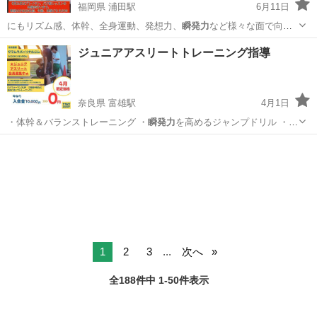
福岡県 浦田駅
6月11日
にもリズム感、体幹、全身運動、発想力、
瞬発力
など様々な面で向上
出来ます♫ インス…
福岡
飯塚市
浦田駅
ダンス
BREAKIN
ジュニアアスリートトレーニング指導
奈良県 富雄駅
4月1日
・体幹＆バランストレーニング ・
瞬発力
を高めるジャンプドリル ・俊
敏性UP…
奈良
奈良市
富雄駅
その他
体幹
1
2
3
...
次へ
全188件中 1-50件表示