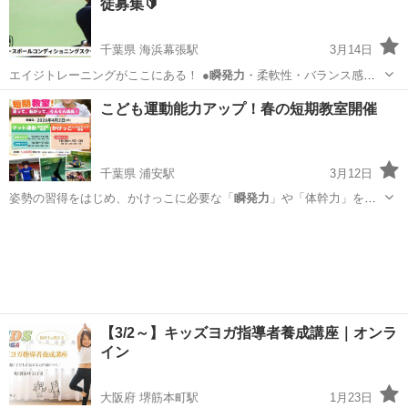
徒募集🔰
千葉県 海浜幕張駅
3月14日
エイジトレーニングがここにある！ ●
瞬発力
・柔軟性・バランス感
覚・自己管理能力全…
千葉
千葉市
海浜幕張駅
野球
コンディショニング
こども運動能力アップ！春の短期教室開催
千葉県 浦安駅
3月12日
姿勢の習得をはじめ、かけっこに必要な「
瞬発力
」や「体幹力」を高
めるトレーニングを行…
千葉
浦安市
浦安駅
かけっこ
短期
【3/2～】キッズヨガ指導者養成講座｜オンラ
イン
大阪府 堺筋本町駅
1月23日