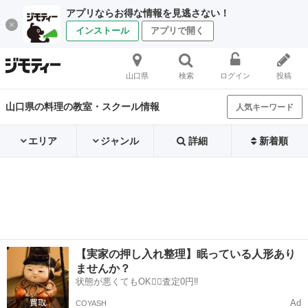
アプリならお得な情報を見逃さない！
インストール
アプリで開く
山口県
検索
ログイン
投稿
山口県の料理の教室・スクール情報
人気キーワード
エリア
ジャンル
詳細
新着順
【実家の押し入れ整理】眠っている人形あり
ませんか？
状態が悪くてもOK🙆‍♀️査定0円‼️
Ad
COYASH