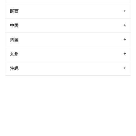
関西
中国
四国
九州
沖縄