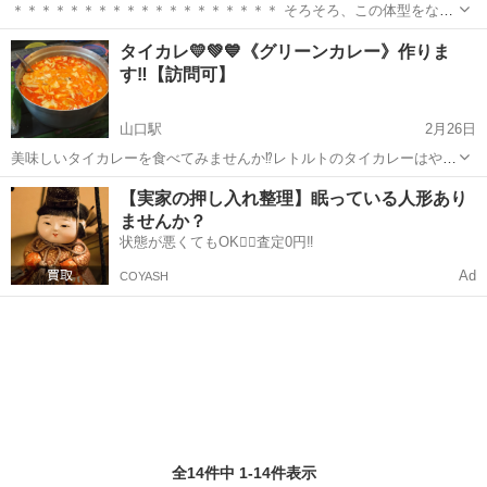
＊＊＊＊＊＊＊＊＊＊＊＊＊＊＊＊＊＊＊ そろそろ、この体型をなん
とかしたい！！！ ＊＊＊＊＊＊＊＊＊＊＊＊＊＊＊＊＊＊＊ ・明日か
山口
山口市
料理
モニター募集
タイカレ💛💚💙《グリーンカレー》作りま
らダイエット始めると言い続け 何年も経ってしまった ・...
す‼️【訪問可】
山口駅
2月26日
美味しいタイカレーを食べてみませんか⁉️レトルトのタイカレーはやっ
ぱりイマイチ‼️って方いませんか？ 《例》作ったものを買うのなら家
山口
山口市
山口駅
タイ料理
パターン
【実家の押し入れ整理】眠っている人形あり
族【5人前】なら、は材料込みで 5000円で可能です。 また、このパタ
ませんか？
ーンで訪問➡︎調理とな...
状態が悪くてもOK🙆‍♀️査定0円‼️
Ad
COYASH
全14件中 1-14件表示