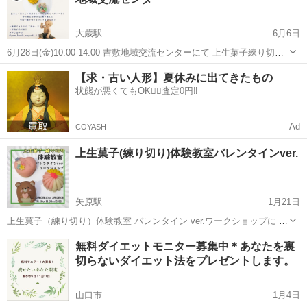
ンター 周...
大歳駅
6月6日
6月28日(金)10:00-14:00 吉敷地域交流センターにて 上生菓子練り切り
体験教室を開催します。 味には自信あり!! 持ってくるものは手拭きタ
山口
山口市
大歳駅
和菓子
練り切り
【求・古い人形】夏休みに出てきたもの
オルだけ!! 通常は3個で3000円でやってますが この日だけ2個で1...
状態が悪くてもOK🙆‍♀️査定0円‼️
Ad
COYASH
上生菓子(練り切り)体験教室バレンタインver.
矢原駅
1月21日
上生菓子（練り切り）体験教室 バレンタイン ver.ワークショップに 参
加したい方募集しております！ 10歳以上の方対象です 3種類つくりま
山口
山口市
矢原駅
和菓子
練り切り
無料ダイエットモニター募集中＊あなたを裏
す！参加費¥3000 くまはチョコあんになります。 まりとハートは中の
切らないダイエット法をプレゼントします。
餡を選べま...
山口市
1月4日