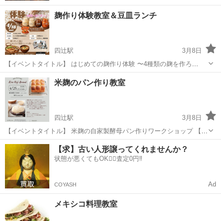
麹作り体験教室＆豆皿ランチ
四辻駅
3月8日
【イベントタイトル】 はじめての麹作り体験 〜4種類の麹を作ろ
う！〜 【開催日時】 2026年4月18日（土） 10:00〜13:00 【開催場
山口
山口市
四辻駅
その他
キムチ
米麹のパン作り教室
所】 yum.Lab（シェアショップ・レンタルスペース） 山口県山口市阿
知須...
四辻駅
3月8日
【イベントタイトル】 米麹の自家製酵母パン作りワークショップ 【開
催日時】 2026年4月25日（土） 10:00〜13:00 【開催場所】
山口
山口市
四辻駅
パン
米麹
【求】古い人形譲ってくれませんか？
yum.Lab（シェアショップ・レンタルスペース） 〒754-1277 山口県...
状態が悪くてもOK🙆‍♀️査定0円‼️
Ad
COYASH
メキシコ料理教室