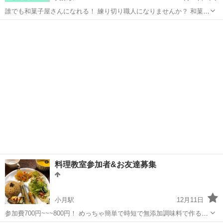
誰でも和菓子屋さんになれる！ 練り切り職人になりませんか？ 和菓子
の中で最も好きな練り切り♥ 食べて食べて食べて1番美味しいと思って
山口
山口市
矢原駅
和菓子
練り切り
いる 餡を使って資格を取得しました！ きっかけは息子の影響... 2025
年に私はオラン...
料理教室参加者&お友達募集
小月駅
12月11日
参加費700円~~~800円！ めっちゃ簡単で時短で無添加調味料で作るん