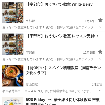
で、体に良くて美味しくて最高です！♡ 一緒に参加しませんか??😃
山口
下関市
小月駅
料理
【宇部市】おうちパン教室 White Berry
料理好きな方、食べるの好きな方、料理が出来るようになりたい方、
男女関係無く誰でもOK...
宇部駅
1月12日
おうちパン教室をしています！ 夜5分→朝10分で焼けるスティックパ
ン ただ材料を混ぜるだけ ドデカパン 生地をまるめて フライパン オー
山口
宇部市
宇部駅
パン
アメブロ
【宇部市】おうちパン教室 レッスン受付中
ブン不要！面倒な作業なし！の 簡単パン作りです。 出張レッスンして
いますので ご自...
宇部市
12月18日
おうちパン教室をしています！ 夜5分→朝10分で焼けるスティックパ
ン ただ材料を混ぜるだけ ドデカパン 生地をまるめて フライパン オー
山口
宇部市
パン
インスタ
【開催中止】スペイン料理教室（周南ラテン
ブン不要！面倒な作業なし！の 簡単パン作りです。 出張レッスンして
文化クラブ）
いますので ご自...
新山口駅
6月17日
参加者募集中！ 👩‍🍳🔥🥘 久しぶりに料理教室を企画しています。 ア
ヒージョおいしいですよね！ みんなで作りましょ！ ●「スペイン料理
山口
山口市
新山口駅
料理
ラテン
6/28 Friday 上生菓子練り切り体験教室 吉敷
教室」● 【日時】8月10日（日）10時～13時 【場所】中央地区市民セ
地域交流センター