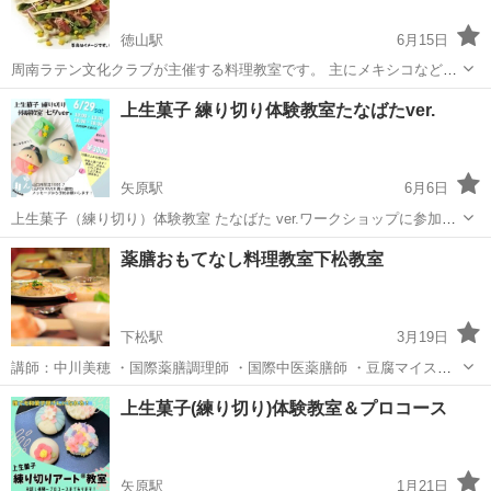
徳山駅
6月15日
周南ラテン文化クラブが主催する料理教室です。 主にメキシコなど中
南米の国々の料理を作ります。 開催は不定期なので，ホームページの
山口
周南市
徳山駅
その他
ラテン
上生菓子 練り切り体験教室たなばたver.
スケジュールを確認して頂けると幸いです。 http://latinashunan.jpn....
矢原駅
6月6日
上生菓子（練り切り）体験教室 たなばた ver.ワークショップに参加し
たい方募集しております！ 10歳以上の方対象です♥ 3種類つくりま
山口
山口市
矢原駅
和菓子
練り切り
薬膳おもてなし料理教室下松教室
す！参加費¥3000 中の餡を選べます"(∩>ω<∩)" 黒あん・白あん・抹茶
あん・い...
下松駅
3月19日
講師：中川美穂 ・国際薬膳調理師 ・国際中医薬膳師 ・豆腐マイスタ
ー食育アドバイザー ・東洋美食薬膳協会｜東洋薬膳茶アドバイザー認
山口
下松市
下松駅
薬膳
上生菓子(練り切り)体験教室＆プロコース
定講師 ・東洋薬膳スイーツマイスター認定講師 ・中国茶認定講師...
矢原駅
1月21日