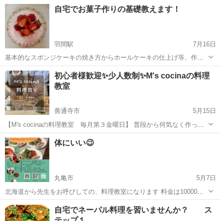
い時間を共有したい…❤️ 🌟お菓子は作りたいけど、 ガッツリお菓子教
香川
三豊市
お菓子
主婦
自宅でお菓子作りの基礎教えます！
室っていうのも面倒… 🌟お菓子は作りたいけど、 小さいお子さんが居
て難しい… 🌟お菓...
羽間駅
7月16日
基本的なスポンジケーキの焼き方からホールケーキの仕上げ等、作り
たいものを生徒さんのリクエストをお聞きして構成を考えたいとおも
香川
仲多度郡
羽間駅
お菓子
ホール
初心者様歓迎✨少人数制✨M's cocinaの料理
っております✨ ホールケーキのほかにも…… クッキー、マドレーヌ、
教室
パウンドケーキ等焼き菓子のメニュー...
善通寺市
5月15日
【M's cocinaの料理教室 毎月第３金曜日】 普段から何気なく作って
いる料理…「アレ？この工程って、何故やるの？？？」「この食材の
香川
善通寺市
料理
少人数
体にいい😉
使い方は？？？」…って思ったことはありませんか？ そんな料理の疑
問や基本を忠実に学べる料...
丸亀市
5月7日
北海道から先生をお呼びしての、料理教室になります 料金は10000円
です お土産に、手作りウインナーが付いてます❣️
香川
丸亀市
フードコーディネーター
先生
自宅でネーパル料理を習いませんか？ ス
テップ１