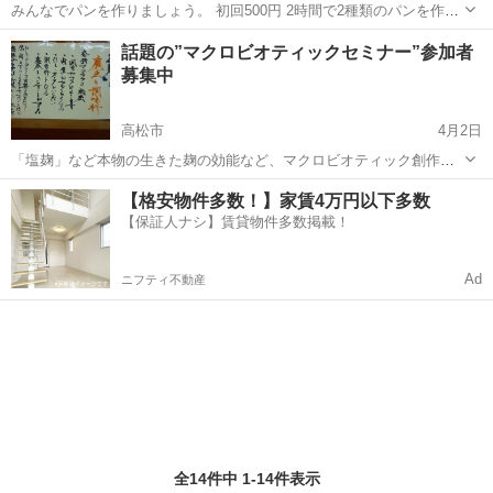
みんなでパンを作りましょう。 初回500円 2時間で2種類のパンを作り
ます(o^^o)
香川
高松市
パン
話題の”マクロビオティックセミナー”参加者
募集中
高松市
4月2日
「塩麹」など本物の生きた麹の効能など、マクロビオティック創作料
理家によるセミナーです。 ”４月のテーマは麹のパワー” 会場： 香川
香川
高松市
料理
チラシ
【格安物件多数！】家賃4万円以下多数
県高松市丸亀町１４−６ ナチュラルスタイル２階。 開催曜日・時
【保証人ナシ】賃貸物件多数掲載！
間： 毎月（水曜日コース：...
Ad
ニフティ不動産
全14件中 1-14件表示