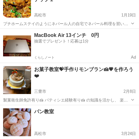
高松市
1月19日
プチホームステイのようにネパール人の自宅でネパール料理を習いま
せんか？ RAJさんは英語と日本語を話せますので、英語が得意な方は
香川
高松市
その他
ネパール
MacBook Air 13インチ 0円
もちろん、苦手な方でも楽しく会話しながらレッスンを受けることが
抽選でプレゼント！応募は1分
できます。 ..メニュ...
Ad
くらしノート
お菓子教室💝手作りモンブラン🍰💗を作ろう
❤️
三豊市
2月8日
製菓衛生師免許有り🍰 パティシエ経験有り🍰 の知識を活かし、 楽し
い時間を共有したい…❤️ 🌟お菓子は作りたいけど、 ガッツリお菓子教
香川
三豊市
お菓子
チョコ
パン教室
室っていうのも面倒… 🌟お菓子は作りたいけど、 小さいお子さんが居
て難しい… 🌟お菓...
高松市
3月24日