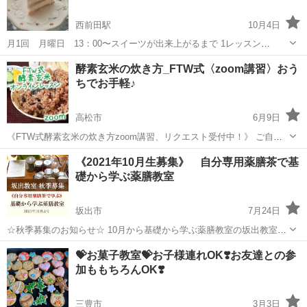
西前田駅
10月4日
月1回 月曜日 13：00〜スイーツが出来上がるまで 1レッスン
¥3500(材料費込み) 月1回 1年間 マンツーマン カフェ提供のスイー
香川
高松市
西前田駅
お菓子
スイーツ
酵素玄米の炊き方_FTW式〈zoom講習〉おう
ツ作りです。 エプロン.ハンドミキサー、5号(直径15cm)底取れケーキ
ちでお手軽♪
型をお持...
高松市
6月9日
《FTW式酵素玄米の炊き方zoom講習、リクエスト受付中！》 ご自宅
にいながら、おいしい酵素玄米の炊き方が zoomオンラインで学べま
香川
高松市
料理
玄米
《2021年10月生募集》 自分専用薬膳茶で基
す♪ 認定酵素マイスターが酵素玄米本来の素晴らしさをお伝えしてい
礎から学ぶ薬膳教室
ます ...
坂出市
7月24日
☆秋季募集のお知らせ☆ 10月から基礎から学ぶ薬膳教室の坂出教室第
二期がスタートします。 毎月第二火曜日10時～ ☆基礎から学ぶ薬膳教
香川
坂出市
薬膳
💝お菓子教室💝お子様連れOK❣️お友達との参
室とは☆ まずは薬膳ってなあに？から私達が日々食べている食べ物、
加ももちろんOK❣️
飲み物...
三豊市
3月3日