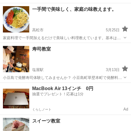
一手間で美味しく、家庭の味教えます。
高松市
5月25日
家庭料理で一手間加えるだけで美味しい料理教えています。基本は無
料ですが材料費などの経費のみ負担ください。出来た料理は食べても
香川
高松市
その他
無料
寿司教室
良いし持ち帰っても良いです。
塩屋駅
3月13日
小豆島で発酵寿司体験してみませんか？ 小豆島町草壁本町で発酵料理
教室、 江戸前寿司教室を主宰しております。 出張も承ってます。 江
香川
小豆郡
塩屋駅
寿司
サロン
MacBook Air 13インチ 0円
戸前寿司の基礎、 江戸前寿司以前のいにしえの鮓、 琵琶湖のふなずし
抽選でプレゼント！応募は1分
も体験できます。 ...
Ad
くらしノート
スイーツ教室