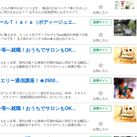
したちの体や心をつくります。 食品のひみつって？体にやさしい
学びませんか？？ お子さんの自由研究にもオススメて...
お気に入り
ルＴｉａｒａ（ボディージュエ...
提携サイト
に教えます。たった１日でディプロマとTiara独自の本格プロ技
ルです！ 大人気のオリジナルBox★上品な白クロコ...
お気に入り
へ就職！おうちでサロンもOK...
提携サイト
冷えむくみ等、現代の様々な身体の不調や悩みに対応できる幅広い
ニック』による施術法ですので、リラクゼーション効果が高いう
お気に入り
リー通信講座！★2900...
提携サイト
がついた耳ツボジュエリー！送付するものは、DVD、テキスト、
、プライマー（前処理剤1200円分）がついています。...
お気に入り
へ就職！おうちでサロンもOK...
提携サイト
冷えむくみ等、現代の様々な身体の不調や悩みに対応できる幅広い
ニック』による施術法ですので、リラクゼーション効果が高いう
お気に入り