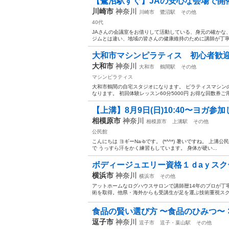
【鷺沼駅すぐ】JAの安心な会場で開催中
川崎市
神奈川
川崎市
鷺沼駅
その他
40代
JAさんの会議室をお借りして活動している、身元の確かな
ジムとは違い、地域の皆さんの健康維持のために講師が丁寧
大和市マシンピラティス 初心者歓
大和市
神奈川
大和市
鶴間駅
その他
マシンピラティス
大和市鶴間の自宅スタジオになります。 ピラティスマシン
なります。 初回体験レッスン60分5000円 お得な回数券ご用
【上溝】8月9日(日)10:40〜ヨガ参
相模原市
神奈川
相模原市
上溝駅
その他
公民館
こんにちは ヨギーNa-bです。 (*^^*) 暑いですね。 
で うっすら汗をかく練習もしています。 身体が硬い...
ボディージュエリー資格１ｄaｙスクー
横浜市
神奈川
横浜市
その他
アットホームなログハウスサロンで講師暦14年のプロが丁寧
術を取得。他県・海外からも受講生が足を運ぶ技術重視スクー
食品の賢い選び方 〜食品のひみつ〜 
逗子市
神奈川
逗子市
逗子・葉山駅
その他