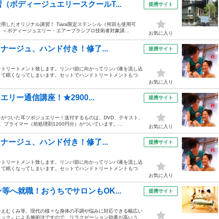
ボディージュエリースクールT...
提携サイト
したオリジナル講習！ Tiara限定ステンシル（何回も使用可
＜ボディージュエリー・エアーブラシプロ技術者対象講...
お気に入り
ナージュ、ハンド付き！修了...
提携サイト
をトリートメント致します。リンパ節に向かってリンパ液を流し込
くて眠くなってしまいます。セットでハンドトリートメントもつ
お気に入り
リー通信講座！★2900...
提携サイト
がついた耳ツボジュエリー！送付するものは、DVD、テキスト、
、プライマー（前処理剤1200円分）がついています。...
お気に入り
ナージュ、ハンド付き！修了...
提携サイト
をトリートメント致します。リンパ節に向かってリンパ液を流し込
くて眠くなってしまいます。セットでハンドトリートメントもつ
お気に入り
へ就職！おうちでサロンもOK...
提携サイト
冷えむくみ等、現代の様々な身体の不調や悩みに対応できる幅広い
ニック』による施術法ですので、リラクゼーション効果が高いう