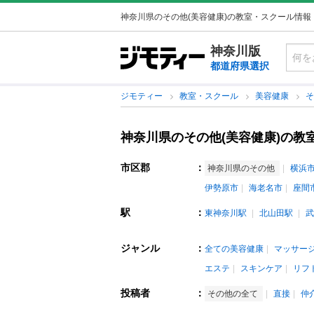
神奈川県のその他(美容健康)の教室・スクール情報
神奈川版
都道府県選択
ジモティー
教室・スクール
美容健康
神奈川県のその他(美容健康)の教
市区郡
：
神奈川県のその他
横浜
伊勢原市
海老名市
座間
駅
：
東神奈川駅
北山田駅
武
ジャンル
：
全ての美容健康
マッサー
エステ
スキンケア
リフ
投稿者
：
その他の全て
直接
仲