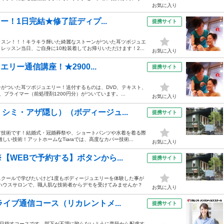
お気に入り
ー！1日完結★修了証ディプ...
提携サイト
ッスン！！！キラキラ輝いた綺麗なストーンがついた耳ツボジュエ
ッスン当日、ご自身に10粒装着してお帰りいただけます！2...
お気に入り
リー通信講座！★2900...
提携サイト
がついた耳ツボジュエリー！送付するものは、DVD、テキスト、
、プライマー（前処理剤1200円分）がついています。...
お気に入り
シミ・アザ隠し）（ボディージュ...
提携サイト
す技術です！結婚式・冠婚葬祭や、ショートパンツや水着を着る際
い技術！アットホームなTiaraでは、高度なカバー技術...
お気に入り
WEBで予約する】ボタンから...
提携サイト
スクールで学びたいけど1度もボディージュエリーを体験した事が
ハウスサロンで、職人肌な技術者からデモを受けてみませんか？
お気に入り
イブ通信コース（リカレントメ...
提携サイト
を目指すコースです。部下が不調に陥らないように普段から配慮す