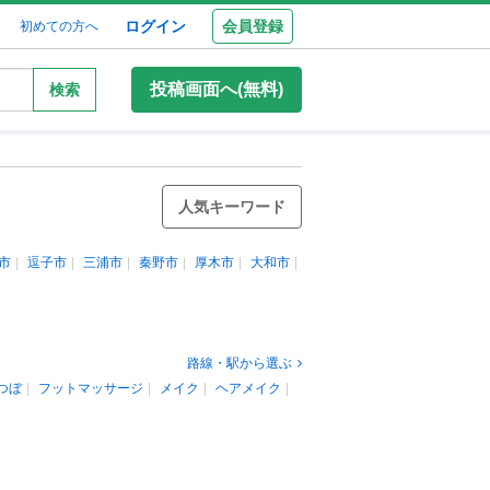
ログイン
会員登録
初めての方へ
投稿画面へ(無料)
検索
人気キーワード
市
逗子市
三浦市
秦野市
厚木市
大和市
路線・駅から選ぶ
つぼ
フットマッサージ
メイク
ヘアメイク