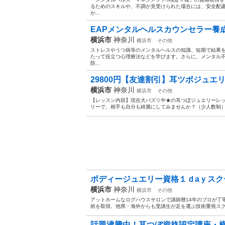
るためのスキルや、不調が見受けられた場合には、安全配
か...
EAPメンタルヘルスカウンセラー養成
横浜市
神奈川
横浜市
その他
ストレスやうつ病等のメンタルヘルスの知識、短期で結果
たって役立つ心理療法などを学びます。さらに、メンタル
防...
29800円【友達割引】耳ツボジュエリ
横浜市
神奈川
横浜市
その他
【レッスン内容】現在大バズリ中★の耳つぼジュエリーレ
リーで、相手も自分も綺麗にしてみませんか？（少人数制）レ
ボディージュエリー資格１ｄaｙスクー
横浜市
神奈川
横浜市
その他
アットホームなログハウスサロンで講師暦14年のプロが丁寧
術を取得。他県・海外からも受講生が足を運ぶ技術重視スクー
話題沸騰中！耳つぼ資格認定講座・