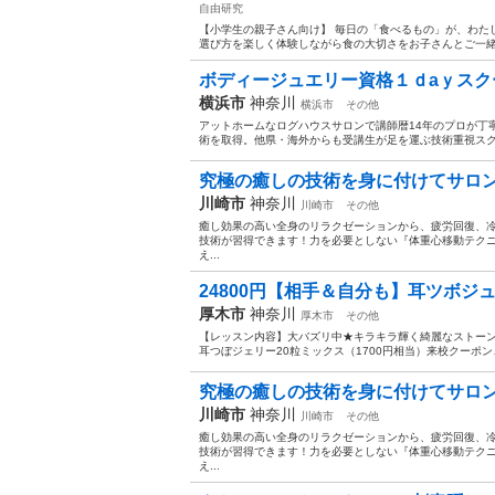
自由研究
【小学生の親子さん向け】 毎日の「食べるもの」が、わた
選び方を楽しく体験しながら食の大切さをお子さんとご一緒に
ボディージュエリー資格１ｄaｙスクー
横浜市
神奈川
横浜市
その他
アットホームなログハウスサロンで講師暦14年のプロが丁寧
術を取得。他県・海外からも受講生が足を運ぶ技術重視スクー
究極の癒しの技術を身に付けてサロン等
川崎市
神奈川
川崎市
その他
癒し効果の高い全身のリラクゼーションから、疲労回復、
技術が習得できます！力を必要としない『体重心移動テク
え...
24800円【相手＆自分も】耳ツボジュエ
厚木市
神奈川
厚木市
その他
【レッスン内容】大バズリ中★キラキラ輝く綺麗なストーン
耳つぼジェリー20粒ミックス（1700円相当）来校クーポン
究極の癒しの技術を身に付けてサロン等
川崎市
神奈川
川崎市
その他
癒し効果の高い全身のリラクゼーションから、疲労回復、
技術が習得できます！力を必要としない『体重心移動テク
え...