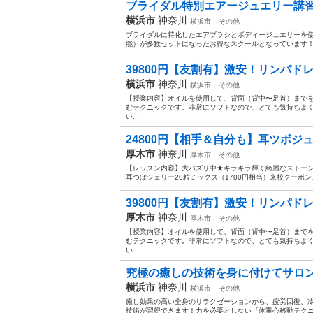
ブライダル特別エアージュエリー講習（
横浜市
神奈川
横浜市
その他
ブライダルに特化したエアブラシとボディージュエリーを使用
能）が多数セットになったお得なスクールとなっています！ 
39800円【友割有】激安！リンパドレ
横浜市
神奈川
横浜市
その他
【授業内容】オイルを使用して、背面（背中〜足首）まで
むテクニックです。非常にソフトなので、とても気持ちよ
い...
24800円【相手＆自分も】耳ツボジュエ
厚木市
神奈川
厚木市
その他
【レッスン内容】大バズリ中★キラキラ輝く綺麗なストーン
耳つぼジェリー20粒ミックス（1700円相当）来校クーポン
39800円【友割有】激安！リンパドレ
厚木市
神奈川
厚木市
その他
【授業内容】オイルを使用して、背面（背中〜足首）まで
むテクニックです。非常にソフトなので、とても気持ちよ
い...
究極の癒しの技術を身に付けてサロン等
横浜市
神奈川
横浜市
その他
癒し効果の高い全身のリラクゼーションから、疲労回復、
技術が習得できます！力を必要としない『体重心移動テク