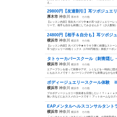
え...
29800円【友達割引】耳ツボジュエリ
厚木市
神奈川
厚木市
その他
【レッスン内容】現在大バズリ中★の耳つぼジュエリーレ
リーで、相手も自分も綺麗にしてみませんか？（少人数制）レ
24800円【相手＆自分も】耳ツボジュエ
横浜市
神奈川
横浜市
その他
【レッスン内容】大バズリ中★キラキラ輝く綺麗なストーン
耳つぼジェリー20粒ミックス（1700円相当）来校クーポン
タトゥーカバースクール（刺青隠し・
横浜市
神奈川
横浜市
その他
エアーブラシを使って刺青やアザ、シミなどを一時的に隠
にもおススメです！ カバーリングの中でも刺青はなかなか難し
ボディージュエリースクール体験 ※【
横浜市
神奈川
横浜市
その他
プロボディージュエリー技術者を目指したい！Ｔｉａｒａ
無い方などにおススメのコースです！ アットホームなログ
EAPメンタルヘルスコンサルタントラ
横浜市
神奈川
横浜市
その他
「メンタルヘルス・マネジメント®検定Ⅱ種」の資格取得