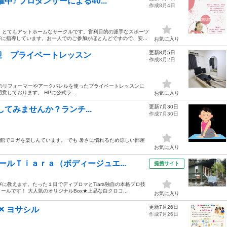
♪ プロダンサーによる40...
作成8月4日
、とてもアットホームなサークルです。営利目的の派手なスポーツ
に指導しています。お一人でのご参加がほとんどですので、安...
お気に入り
更新8月5日
迎 プライベートレッスン
作成8月2日
のリフォーマーやアークバレルを使ったプライベートレッスンに
意しております。 HPに公式ラ...
お気に入り
更新7月30日
加してみませんか？ランチ...
作成7月30日
上溝公民館でヨガを楽しんています。 でも 暑さに慣れるため涼しい部屋
お気に入り
ルＴｉａｒａ（ボディージュエ...
提携サイト
に教えます。たった１日でディプロマとTiara独自の本格プロ技
ルです！ 大人気のオリジナルBox★上品な白クロコ...
お気に入り
更新7月26日
✕ ヨサシル
作成7月26日