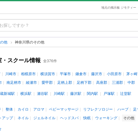
地元の掲示板 ジモティー
その他
神奈川県のその他
室・スクール情報
全376件
市
川崎市
相模原市
横須賀市
平塚市
鎌倉市
藤沢市
小田原市
茅ヶ崎
市
南足柄市
綾瀬市
愛甲郡
足柄上郡
足柄下郡
高座郡
三浦郡
中郡
蔵新城駅
横浜駅
瀬谷駅
川崎駅
藤沢駅
関内駅
戸塚駅
辻堂駅
ジ
整体
カイロ
アロマ
ベビーマッサージ
リフレクソロジー
ハーブ
足
トアップ
ネイル
ジェルネイル
ヘッドスパ
快眠
ウォーキング
その他
介