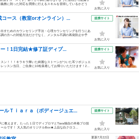
慮義務に則った対応を潤滑に行えるスキルを習得しているかどう
お気に入り
コース（教室orオンライン）...
提携サイト
を出すためのカウンセリング手法・心理カウンセリングを行うにあ
不調の方への対処方法だけでなく、メンタル不調の再発防止や予
お気に入り
ー！1日完結★修了証ディプ...
提携サイト
ッスン！！！キラキラ輝いた綺麗なストーンがついた耳ツボジュエ
ッスン当日、ご自身に10粒装着してお帰りいただけます！2...
お気に入り
ルＴｉａｒａ（ボディージュエ...
提携サイト
に教えます。たった１日でディプロマとTiara独自の本格プロ技
ルです！ 大人気のオリジナルBox★上品な白クロコ...
お気に入り
更新7月22日
横浜教室