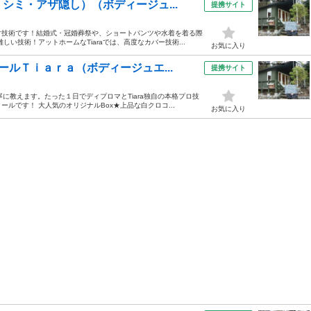
シミ・アザ隠し）（ボディージュ...
提携サイト
す技術です！結婚式・冠婚葬祭や、ショートパンツや水着を着る際
い技術！アットホームなTiaraでは、高度なカバー技術...
お気に入り
ルＴｉａｒａ（ボディージュエ...
提携サイト
に教えます。たった１日でディプロマとTiara独自の本格プロ技
ルです！ 大人気のオリジナルBox★上品な白クロコ...
お気に入り