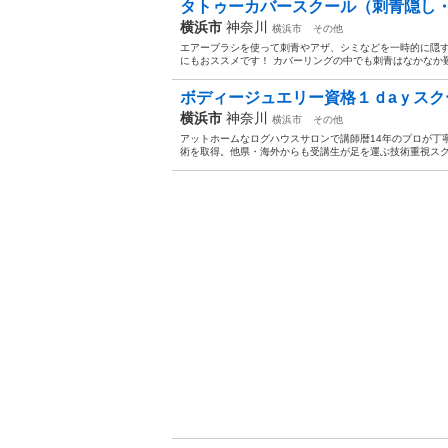
タトゥーカバースクール（刺青隠し・
横浜市
神奈川
横浜市
その他
エアーブラシを使って刺青やアザ、シミなどを一時的に隠
にもおススメです！ カバーリングの中でも刺青はなかなか難し
ボディージュエリー資格１ｄaｙスクー
横浜市
神奈川
横浜市
その他
アットホームなログハウスサロンで講師暦14年のプロが丁寧
術を取得。他県・海外からも受講生が足を運ぶ技術重視スクー