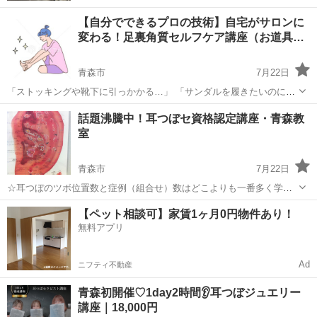
【自分でできるプロの技術】自宅がサロンに
変わる！足裏角質セルフケア講座（お道具…
青森市
7月22日
「ストッキングや靴下に引っかかる…」 「サンダルを履きたいのに、
かかとのガサガサが気になる…」 「お風呂上がりに削ったり、市販の
青森
青森市
その他
角質
話題沸騰中！耳つぼセ資格認定講座・青森教
ケアをしても、一時的にキレイになるだけで気づけばすぐに元通
室
り……」 そんな経験はありませんか？...
青森市
7月22日
☆耳つぼのツボ位置数と症例（組合せ）数はどこよりも一番多く学べ
ます！！ 耳つぼのツボ位置数と症例（組合せ）数はどこよりも一番多
青森
青森市
その他
つぼ
【ペット相談可】家賃1ヶ月0円物件あり！
く学べます！！ ※他では学べない五行に合わせた耳つぼ・五行に合わ
無料アプリ
せた薬膳食品・耳リフレ...
Ad
ニフティ不動産
青森初開催♡1day2時間👂耳つぼジュエリー
講座｜18,000円