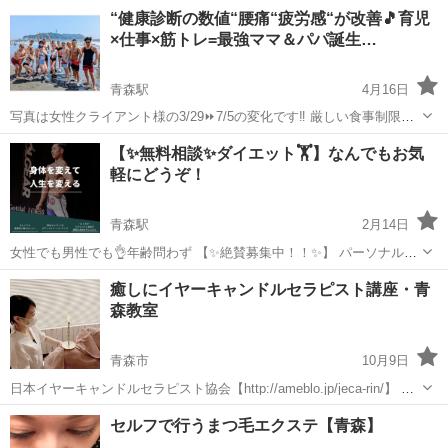
た‼️ 次は【皆様が変わって証明です🙋】 ☝️クライアント様の3/29⏩7/5
青森
八戸市
本八戸駅
その他
“健康診断の数値“腰痛“疲労感“が改善🎵育児
の変化です‼️ 厳しい食事制限や辛いトレーニングもしていません🎵 ...
×仕事×筋トレ=最強ママ＆パパ誕生…
青森駅
4月16日
写真は女性クライアント様の3/29⏩7/5の変化です‼️ 厳しい食事制限や
辛いトレーニングもしていません🎵 自宅で完結🎵【オンラインボディ
青森
青森市
青森駅
その他
【✨無料相談✨ダイエット🏋️】なんでもお気
メイクコーチ🏋️】 ｢ダイエットごっこ😭｣必ず卒業する🔥 ・“一年中“健
軽にどうぞ！
康的...
青森駅
2月14日
女性でも男性でも👌年齢問わず 【✨絶賛募集中！！✨】 パーソナルコ
ーチングとして活動してます！！ マサトといいます！🙋‍♂️💪🏻✨ ✨😊お
青森
青森市
青森駅
その他
プロフィール
癒しにイヤーキャンドルセラピスト講座・青
気軽にご相談ください！😊✨ 自分自身ボディメイクに出会って、 ...
森教室
青森市
10月9日
日本イヤーキャンドルセラピスト協会【http://ameblo.jp/jeca-rin/】 耳
から究極の癒し～イヤーキャンドルセラピーを学びませんか？ 青森県
青森
青森市
その他
つぼ
セルフで行うまつ毛エクステ【青森】
内では青森市にてレッスン開催となります。 近隣県が近い...