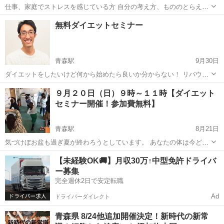
仕事、家庭でストレスを感じている方 自分の考え方、もののとらえ方
を変えたい方 認知行動療法を中心とした個人セッションを行います 本
青森
十和田市
その他
セッション
無料ダイエットセミナー
業があるため時間やクライアント様のニーズなどが合致した際に引き
受けさせていただきます...
青森駅
9月30日
ダイエットをしたいけど何から始めたら良いか分からない！ リバウン
ドを繰り返してばかり。 運動する機会がない！ 健康診断の結果
青森
青森市
青森駅
その他
ドリンク
９月２０日（日）９時～１１時【ダイエット
が・・・ そんなあなたのためダイエットセミナーを開催します。 この
セミナー開催！参加費無料】
セミナーであなたのお...
青森駅
8月21日
気づけぼお盆も過ぎ夏が終わろうとしています。 あなたの体は今どう
いう状態でしょうか？ 健康診断の結果はいかがでしたか？ １０年後の
青森
青森市
青森駅
その他
ドリンク
【未経験OK🚚】月収30万↑中型免許ドライバ
あなたの体はどうなっていそうですか？ お腹の肉をつかみながら考え
ー募集
てみて下さい。 ...
完全週休2日で安定転職
Ad
ドライバーダイレクト
青森県 8/24他追加開催決定！新時代の新常