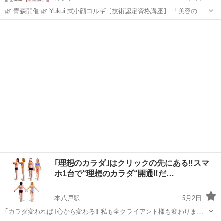
🌿 青森開催 🌿 Yukui.式小顔コルギ【技術認定資格講座】 「美容の仕
事に興味はあるけど…」 「私にもできるかな？」 そんな未経験の方で
青森
青森市
青森駅
その他
も安心して学べる 少人数制の技術講座です☺️✨ マンツーマン...
｢理想のカラダ｣はクリックの先にある‼️スマ
ホ1台で“理想のカラダ“開通‼️だ…
本八戸駅
5月2日
｢カラダ変われば｣心から変わる‼️ 私も全クライアント様も変わりまし