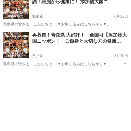
識！細胞から健康に！ 添加物大国ニ…
弘前市
8月12日
青森県の皆さま こんにちは！ ▼お申し込みはこちらから▼
https://www.cellacademy.org 案内コード：2020622 添加物大国ニッポ
青森
弘前市
その他
オンライン
再募集！青森県 大好評！ 全国可【添加物大
ン！ 毎日の食事が病気の原因！ ...
国ニッポン！ ご自身と大切な方の健康…
八戸駅
8月10日
青森県の皆さま こんにちは！ ▼お申し込みはこちらから▼
https://www.cellacademy.org 案内コード：2020622 添加物大国ニッポ
青森
八戸市
八戸駅
その他
オンライン
ン！ 毎日の食事が病気の原因！ 毎...