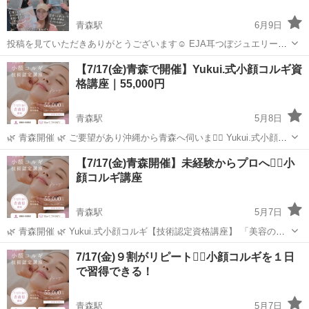
青森駅
6月9日
投稿を見ていただきありがとうございます☺️ EJA耳つぼジュエリー協
会認定講師、 mari's美健耳つぼ代表の Marie★と申します！ 沖縄を拠
青森
青森市
青森駅
その他
つぼ
【7/17(金)青森で開催】Yukui.式小顔コルギ資
点に福岡・大阪・神奈川・東京と 全国各地で耳つぼジュエリー資...
格講座｜55,000円
青森駅
5月8日
🌿 青森開催 🌿 ご要望があり沖縄から青森へ伺いま❤️‍🔥 Yukui.式小顔コ
ルギ【技術認定資格講座】 「美容の仕事に興味はあるけど…」 「私に
青森
三沢市
青森駅
その他
コルギ
【7/17(金)青森開催】未経験からプロへ❤️‍🔥小
もできるかな？」 そんな未経験の方でも安心して学べる...
顔コルギ講座
青森駅
5月7日
🌿 青森開催 🌿 Yukui.式小顔コルギ【技術認定資格講座】 「美容の仕
事に興味はあるけど…」 「私にもできるかな？」 そんな未経験の方で
青森
八戸市
青森駅
その他
コルギ
7/17(金)９割がリピート❤️‍🔥小顔コルギを１日
も安心して学べる 少人数制の技術講座です☺️✨ マンツー...
で習得できる！
青森駅
5月7日