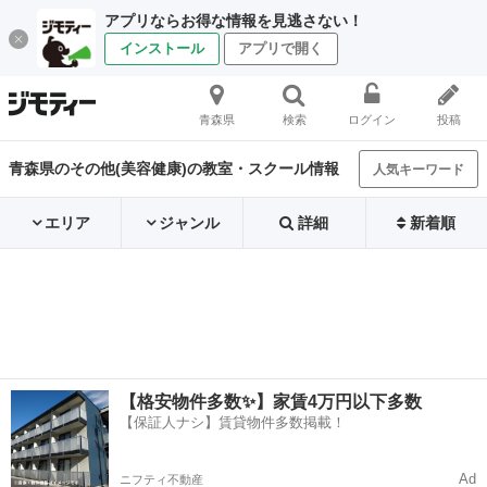
アプリならお得な情報を見逃さない！
インストール
アプリで開く
青森県
検索
ログイン
投稿
青森県のその他(美容健康)の教室・スクール情報
人気キーワード
エリア
ジャンル
詳細
新着順
【格安物件多数✨】家賃4万円以下多数
【保証人ナシ】賃貸物件多数掲載！
Ad
ニフティ不動産