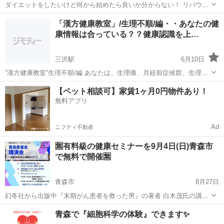
ダイエットをしたいけど何から始めたら良いか分からない！ リバウン
ドを繰り返してばかり。 運動する機会がない！ 健康診断の結果
青森
青森市
青森駅
その他
ドリンク
「漢方健康教室」/生理不順/編・・あなたの健
が・・・ そんなあなたのためダイエットセミナーを開催します。 この
康情報は合っている？？健康認識を上…
セミナーであなたのお...
三沢駅
6月10日
”漢方健康教室”生理不順/編 あなたは、生理痛、月経前症候群、生理不
順等でお困り、 お苦しみでしょう！！ お察しいたします。 育令期
青森
十和田市
三沢駅
その他
薬草
【ペット相談可】家賃1ヶ月0円物件あり！
（１８～４５才頃）の女性にとって、月経が正常だと いう事が、あな
無料アプリ
たの健康のす...
Ad
ニフティ不動産
🈚️有料級の健康セミナーを9月4日(日)青森市
で無料で開催🈚️
青森市
8月27日
幻冬社から出版中『末期がん患者を救った男』の著者 白木茂氏の講演
会を青森市で無料で開催致します🆙 テレビ📺では聞けないリアルな健
青森
青森市
その他
無料
青森で『細胞科学の体験』できます✨
康情報や免疫力を上げる方法などなど充実とした内容となっておりま