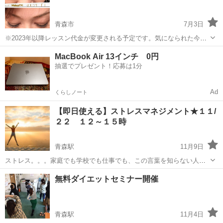
青森市
7月3日
※2023年以降レッスン代金が変更される予定です。気になられた今が
学びのチャンスです！ リピート率97％・アイリスト暦15年以上の元ア
青森
青森市
その他
セルフ
MacBook Air 13インチ 0円
イリストが安全で素敵に自分でまつ毛エクステが出来るノウハウをわ
抽選でプレゼント！応募は1分
かりやすくお伝えしたい...
Ad
くらしノート
【即日使える】ストレスマネジメント★１１/
２２ １２～１５時
青森駅
11月9日
ストレス。。。家庭でも学校でも仕事でも、この言葉を知らない人は
いないくらいに、 ストレスは現代社会において溢れています。 ストレ
青森
青森市
青森駅
その他
モダンミステリースクール
無料ダイエットセミナー開催
スを過度に感じていると、実際に心と体に悪影響が出て 更には人生に
も影響が出てき...
青森駅
11月4日