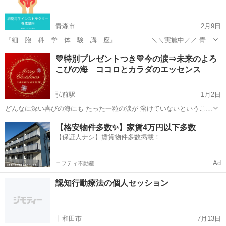
す‼️ 白木茂氏に質問できちゃう...
青森市
2月9日
『細 胞 科 学 体 験 講 座』 ＼＼実施中／／ 青森
のみなさま、はじめまして〜 メンズ美容家のＫＯＵと申します。 あな
青森
青森市
その他
講座
💛特別プレゼントつき💛今の涙⇒未来のよろ
たはこんな事考えたことありませんか？ 話題の基礎化粧やダイエット
こびの海 ココロとカラダのエッセンス
を...
弘前駅
1月2日
どんなに深い喜びの海にも たった一粒の涙が 溶けていないということ
はない 谷川 俊太郎 今、流している涙があるとすれば
青森
弘前市
弘前駅
その他
オーラ
【格安物件多数✨】家賃4万円以下多数
それは 深い喜びの海に向かう途中 今、痛みを感じているとすれば そ
【保証人ナシ】賃貸物件多数掲載！
れ...
Ad
ニフティ不動産
認知行動療法の個人セッション
十和田市
7月13日