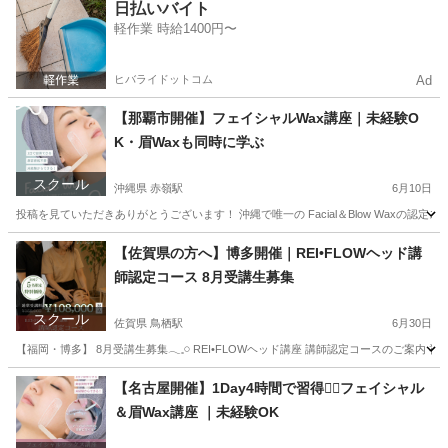
埼玉
川越市
越谷レイクタウン駅
快眠
ヘッド
日払いバイト
軽作業 時給1400円〜
ヒバライドットコム
Ad
【那覇市開催】フェイシャルWax講座｜未経験O
K・眉Waxも同時に学ぶ
スクール
沖縄県 赤嶺駅
6月10日
投稿を見ていただきありがとうございます！ 沖縄で唯一の Facial＆Blow Waxの認
沖縄
宮古郡
赤嶺駅
美容健康
フェイシャル
【佐賀県の方へ】博多開催｜REI•FLOWヘッド講
師認定コース 8月受講生募集
スクール
佐賀県 鳥栖駅
6月30日
【福岡・博多】 8月受講生募集𓂃𓈒𓏸 REI•FLOWヘッド講座 講師認定コースのご案内
佐賀
佐賀市
鳥栖駅
ヘッドスパ
ヘッド
【名古屋開催】1Day4時間で習得❤️‍🔥フェイシャル
＆眉Wax講座 ｜未経験OK