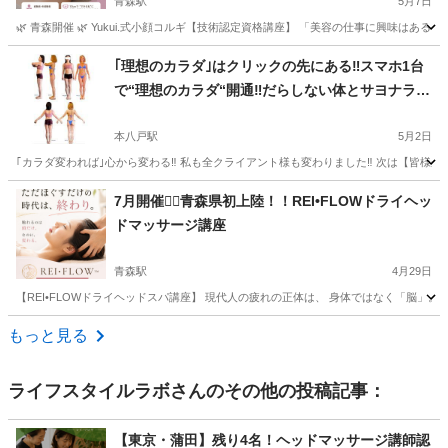
青森駅
5月7日
🌿 青森開催 🌿 Yukui.式小顔コルギ【技術認定資格講座】 「美容の仕事に興味はある
青森
青森市
青森駅
その他
｢理想のカラダ｣はクリックの先にある‼️スマホ1台
で“理想のカラダ“開通‼️だらしない体とサヨナラす
る覚悟…ある⁉️育児×仕事×筋トレ=最強ママ＆パパ
誕生🏆ダイエットごっこ😭もう辞めよう🔥
本八戸駅
5月2日
｢カラダ変われば｣心から変わる‼️ 私も全クライアント様も変わりました‼️ 次は【皆様が変わっ
青森
八戸市
本八戸駅
その他
7月開催❤️‍🔥青森県初上陸！！REI•FLOWドライヘッ
ドマッサージ講座
青森駅
4月29日
【REI•FLOWドライヘッドスパ講座】 現代人の疲れの正体は、 身体ではなく「脳」。 止
青森
青森市
青森駅
ヘッドスパ
もっと見る
ライフスタイルラボ
さんのその他の投稿記事：
【東京・蒲田】残り4名！ヘッドマッサージ講師認