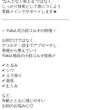
“なんとなく覚える”ではなく、

しっかり技術として身につくよう

実践メインでサポートします🔥

￣￣￣￣￣￣￣￣￣￣￣￣￣￣￣￣￣

✨ Yukui.式小顔コルギの特徴 ✨

お顔だけではなく、

デコルテ・頭までアプローチし

骨格から整えていく

Yukui.独自の小顔コルギ技術🦴

✔ たるみ

✔ シワ

✔ エラ張り

✔ 面長

✔ むくみ

など、

年齢とともに感じやすい

お顔のお悩みに◎
