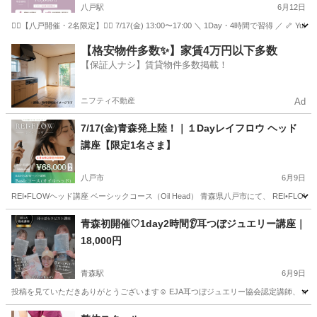
八戸駅
6月12日
❤️‍🔥【八戸開催・2名限定】❤️‍🔥 7/17(金) 13:00〜17:00 ＼ 1Day・4時間で習得 
青森
八戸市
八戸駅
リフトアップ
【格安物件多数✨】家賃4万円以下多数
【保証人ナシ】賃貸物件多数掲載！
ニフティ不動産
Ad
7/17(金)青森発上陸！｜１Dayレイフロウ ヘッド
講座【限定1名さま】
八戸市
6月9日
REI•FLOWヘッド講座 ベーシックコース（Oil Head） 青森県八戸市にて、 REI•F
青森
八戸市
ヘッドスパ
ヘッド
青森初開催♡1day2時間👂耳つぼジュエリー講座｜
18,000円
青森駅
6月9日
投稿を見ていただきありがとうございます☺️ EJA耳つぼジュエリー協会認定講師、 mari
青森
青森市
青森駅
その他
つぼ