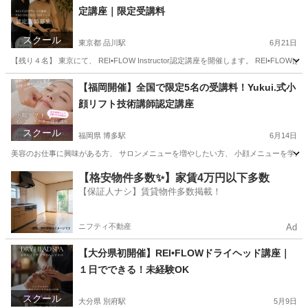
定講座｜限定受講料
スクール
東京都 品川駅
6月21日
【残り４名】 東京にて、 REI•FLOW Instructor認定講座を開催します。 REI•
東京
江東区
品川駅
美容健康
講座
【福岡開催】全国で限定5名の受講料！Yukui.式小
顔リフト技術講師認定講座
スクール
福岡県 博多駅
6月14日
美容のお仕事に興味がある方、 サロンメニューを増やしたい方、 小顔メニューを学んでみたい方
福岡
福岡市
博多駅
リフトアップ
小顔
【格安物件多数✨】家賃4万円以下多数
【保証人ナシ】賃貸物件多数掲載！
ニフティ不動産
Ad
【大分県初開催】REI•FLOWドライヘッド講座｜
１日でできる！未経験OK
スクール
大分県 別府駅
5月9日