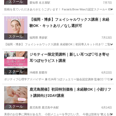
スクール
愛知県 名古屋駅
7月7日
投稿を見ていただきありがとうございます！ Facial＆Brow Waxの認定スクール⭐️ 
愛知
名古屋市
名古屋駅
その他
フェイシャル
【福岡・博多】フェイシャルワックス講座｜未経
験OK・キットあり／なし選択可
スクール
福岡県 博多駅
7月13日
【福岡・博多】 フェイシャルワックス講座 未経験OK｜初回導入キット付き🤍 ご覧いただきありが
福岡
福岡市
博多駅
その他
フェイシャル
ジモティー限定受講料｜新しい耳つぼ♡引き寄せ
耳つぼセラピスト講座
スクール
沖縄県 那覇市
6月22日
ポジティブ心理学アドバイザー 兼 EJA耳つぼジュエリー協会認定講師 監修❤️‍🔥 🤍
沖縄
那覇市
美容健康
つぼ
鹿児島開催】初回特別価格｜未経験OK｜小顔リフ
ト講師向け2DAY講座
スクール
鹿児島県 鹿児島中央駅
6月14日
美容のお仕事に興味がある方、 小顔メニューを学びたい方、 今後は技術を“教える側”として