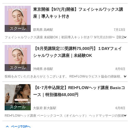
鹿児島
鹿児島市
鹿児島中央駅
リフトアップ
小顔
東京開催【9/7(月)開催】フェイシャルワックス講
座｜導入キット付き
スクール
群馬県 高崎駅
7月13日
フェイシャルワックス講座 未経験OK｜初回導入キット付き🤍 9/7(月)13:00〜【限定２名】 ご
群馬
前橋市
高崎駅
スキンケア
フェイシャル
【9月受講限定❤️‍🔥受講料75,000円】１DAYフェイ
シャルワックス講座｜未経験OK
スクール
沖縄県 赤嶺駅
8月6日
投稿をみていただきありがとうございます。 REI•FLOWセラピスト協会の姉妹校、 Light
沖縄
那覇市
赤嶺駅
美容健康
フェイシャル
【6･7月申込限定】REI•FLOWヘッド講座 Basicコ
ース｜特別価格68,000円
スクール
大阪府 新大阪駅
6月8日
REI•FLOWヘッド講座 ベーシックコース（オイルヘッド） ヘッドマッサージの技術を、 
大阪
大阪市
新大阪駅
快眠
ヘッド
ページTOPへ