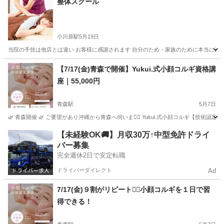
整体スクール
小川原駅
5月19日
当院の手技は他店とは違い お客様に感謝されます 自分のため・家族のために本当に改善
青森
十和田市
小川原駅
マッサージ
東洋医学
【7/17(金)青森で開催】Yukui.式小顔コルギ資格講
座｜55,000円
青森駅
5月7日
🌿 青森開催 🌿 ご要望があり沖縄から青森へ伺いま❤️‍🔥 Yukui.式小顔コルギ【
青森
三沢市
青森駅
その他
コルギ
【未経験OK🚚】月収30万↑中型免許ドライ
バー募集
完全週休2日で安定転職
ドライバーダイレクト
Ad
7/17(金)９割がリピート❤️‍🔥小顔コルギを１日で習
得できる！