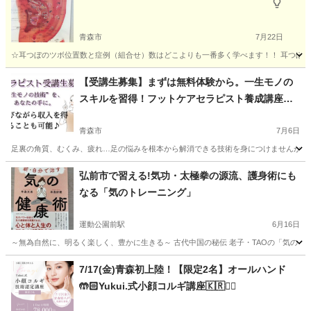
青森市
7月22日
☆耳つぼのツボ位置数と症例（組合せ）数はどこよりも一番多く学べます！！ 耳つぼの
青森
青森市
その他
つぼ
【受講生募集】まずは無料体験から。一生モノの
スキルを習得！フットケアセラピスト養成講座
（未経験・実践型）
青森市
7月6日
足裏の角質、むくみ、疲れ…足の悩みを根本から解消できる技術を身につけませんか？ 
青森
青森市
美容健康
角質
弘前市で習える!気功・太極拳の源流、護身術にも
なる「気のトレーニング」
運動公園前駅
6月16日
～無為自然に、明るく楽しく、豊かに生きる～ 古代中国の秘伝 老子・TAOの「気のトレーニ
青森
弘前市
運動公園前駅
美容健康
7/17(金)青森初上陸！【限定2名】オールハンド
🤲🏻Yukui.式小顔コルギ講座🇰🇷❤️‍🔥