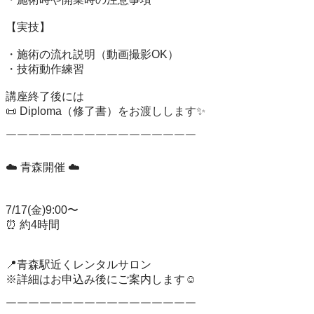
【実技】

・施術の流れ説明（動画撮影OK）

・技術動作練習

講座終了後には

📜 Diploma（修了書）をお渡しします✨

￣￣￣￣￣￣￣￣￣￣￣￣￣￣￣￣￣

☁️ 青森開催 ☁️

7/17(金)9:00〜

⏰ 約4時間

📍青森駅近くレンタルサロン

※詳細はお申込み後にご案内します☺️

￣￣￣￣￣￣￣￣￣￣￣￣￣￣￣￣￣
