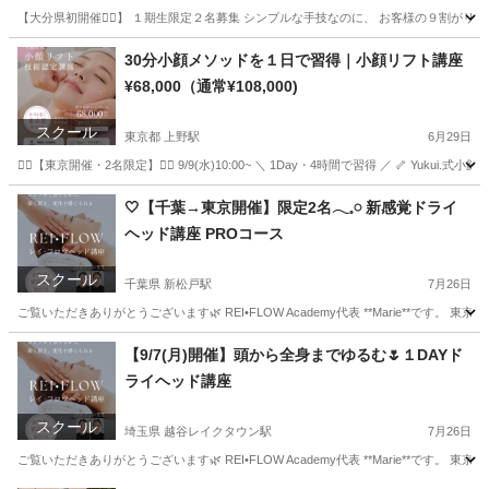
【大分県初開催❤️‍🔥】 １期生限定２名募集 シンプルな手技なのに、 お客様の９割がリピートす
大分
別府市
別府駅
快眠
30分小顔メソッドを１日で習得｜小顔リフト講座
¥68,000（通常¥108,000)
スクール
東京都 上野駅
6月29日
❤️‍🔥【東京開催・2名限定】❤️‍🔥 9/9(水)10:00~ ＼ 1Day・4時間で習得 ／ 🦴 Y
東京
墨田区
上野駅
その他
小顔
🤍【千葉→東京開催】限定2名𓂃𓈒𓏸 新感覚ドライ
ヘッド講座 PROコース
スクール
千葉県 新松戸駅
7月26日
ご覧いただきありがとうございます🌿 REI•FLOW Academy代表 **Marie**です。 東京都
千葉
松戸市
新松戸駅
ヘッドスパ
ヘッド
【9/7(月)開催】頭から全身までゆるむ🌷１DAYド
ライヘッド講座
スクール
埼玉県 越谷レイクタウン駅
7月26日
ご覧いただきありがとうございます🌿 REI•FLOW Academy代表 **Marie**です。 東