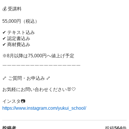
💰 受講料

55,000円（税込）

✔ テキスト込み

✔ 認定書込み

✔ 商材費込み

※8月以降は75,000円へ値上げ予定

￣￣￣￣￣￣￣￣￣￣￣￣￣￣￣￣￣

🦴 ご質問・お申込み 🦴

お気軽にお問い合わせください🐰🤍

https://www.instagram.com/yukui_school/
投稿者
投稿
564
件