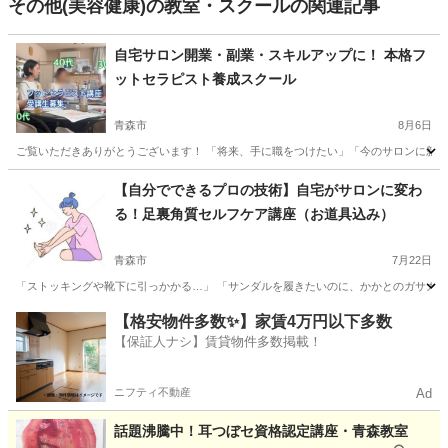
その他(美容健康)の教室・スクールの関連記事
自宅サロン開業・副業・スキルアップに！ 本格フ
ットセラピスト養成スクール
青森市
8月6日
ご覧いただきありがとうございます！ 「将来、手に職をつけたい」「今のサロンに新し
青森
青森市
フットマッサージ
サロン
【自分でできるプロの技術】自宅がサロンに変わ
る！足裏角質セルフケア講座（お道具込み）
青森市
7月22日
「ストッキングや靴下に引っかかる…」 「サンダルを履きたいのに、かかとのガサガサ
青森
青森市
その他
角質
【格安物件多数✨】家賃4万円以下多数
【保証人ナシ】賃貸物件多数掲載！
ニフティ不動産
Ad
話題沸騰中！耳つぼセ資格認定講座・青森教室