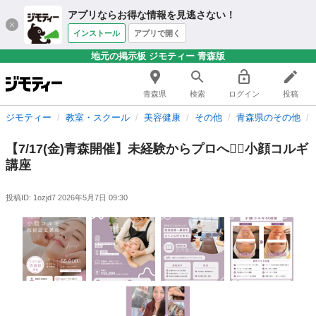
アプリならお得な情報を見逃さない！
インストール
アプリで開く
地元の掲示板 ジモティー 青森版
青森県
検索
ログイン
投稿
ジモティー
教室・スクール
美容健康
その他
青森県のその他
【7/17(金)青森開催】未経験からプロへ❤️‍🔥小顔コルギ
講座
投稿ID: 1ozjd7
2026年5月7日 09:30