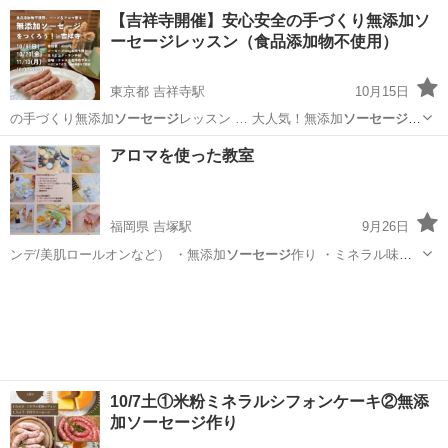
ッスンの大阪吹… っぷり500gの
ソーセージ
お持ち帰りいただ… 4000
大阪
吹田市
山田駅
イタリア料理
ソーセージ
【吉祥寺開催】安心安全の手づくり無添加ソ
円 ※
ソーセージ
500gお持ち帰…
ーセージレッスン（食品添加物不使用）
東京都 吉祥寺駅
10月15日
の手づくり無添加
ソーセージ
レッスン … 大人気！無添加
ソーセージ
レ
ッスンを吉祥寺… っぷり500gの
ソーセージ
お持ち帰りいただ… 間で
東京
武蔵野市
吉祥寺駅
イタリア料理
ソーセージ
アロマを使った教室
わいわい
ソーセージ
作り＆ランチを楽… 4000円 ※
ソーセージ
500gお
持ち帰…
福岡県 吉塚駅
9月26日
ンデ/美肌ロールオンなど） ・無添加
ソーセージ
作り ・ミネラル味噌
作り ・ 麴調味…
福岡
福岡市
吉塚駅
その他
アロマタッチ
10/7土①米粉ミネラルシフォンケーキ②無添
加ソーセージ作り