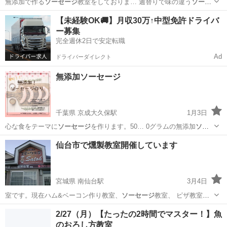
無添加で作る
ソーセージ
教室をしておりま… 週替りで味の違う
ソーセ
ージ
を作っていきます… を使った味のある
ソーセージ
の2種類を作り
東京
目黒区
都立大学駅
その他
ソーセージ
【未経験OK🚚】月収30万↑中型免許ドライバ
ま… 心して食べられる
ソーセージ
です。 … 1組500gの
ソーセージ
をお
ー募集
持ち帰りいた…...
完全週休2日で安定転職
Ad
ドライバーダイレクト
無添加ソーセージ
千葉県 京成大久保駅
1月3日
心な食をテーマに
ソーセージ
を作ります。50… 0グラムの無添加
ソー
セージ
お土産付きです。…
千葉
習志野市
京成大久保駅
その他
ソーセージ
仙台市で燻製教室開催しています
宮城県 南仙台駅
3月4日
室です。現在ハム&ベーコン作り教室、
ソーセージ
教室、 ピザ教室等
を開催しておりま…
宮城
仙台市
南仙台駅
その他
燻製
2/27（月）【たったの2時間でマスター！】魚
のおろし方教室