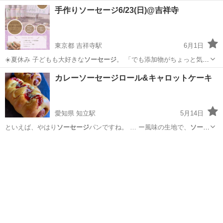
手作りソーセージ6/23(日)@吉祥寺
東京都 吉祥寺駅
6月1日
☀️夏休み 子どもも大好きな
ソーセージ
。 「でも添加物がちょっと気に
なる…
東京
武蔵野市
吉祥寺駅
料理
ソーセージ
カレーソーセージロール&キャロットケーキ
愛知県 知立駅
5月14日
といえば、やはり
ソーセージ
パンですね。 … ー風味の生地で、
ソーセ
ージ
を巻いて焼き上げ… はの香ばしさと、
ソーセージ
のジューシーさ
愛知
知立市
知立駅
パン
ソーセージ
が…