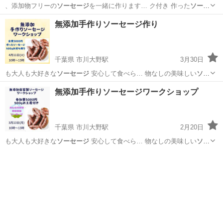
、添加物フリーの
ソーセージ
を一緒に作ります… ク付き 作った
ソーセ
ージ
500gはお持… 、自宅でも無添加
ソーセージ
が作れるようにな…
静岡
三島市
函南駅
料理
ソーセージ
無添加手作りソーセージ作り
千葉県 市川大野駅
3月30日
も大人も大好きな
ソーセージ
安心して食べら… 物なしの美味しい
ソー
セージ
を 作ってみませ… 円 お持ち帰り
ソーセージ
500g ソーセ…
千葉
市川市
市川大野駅
料理
ソーセージ
無添加手作りソーセージワークショップ
千葉県 市川大野駅
2月20日
も大人も大好きな
ソーセージ
安心して食べら… 物なしの美味しい
ソー
セージ
を 作ってみませ… 円 お持ち帰り
ソーセージ
500g ソーセ…
千葉
市川市
市川大野駅
美容健康
ソーセージ