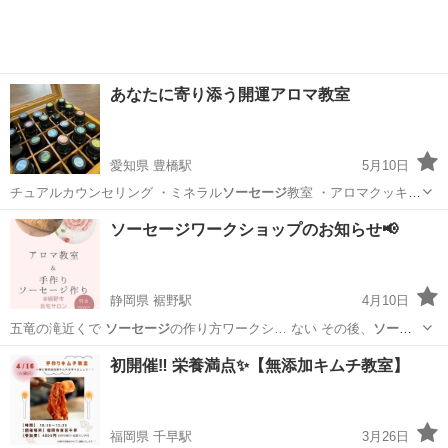
あなたに寄り添う開運アロマ教室
愛知県 豊橋駅
5月10日
チュアルカウンセリング ・ミネラル
ソーセージ
教室 ・アロマクッキン
グ ・開運…
愛知
豊橋市
豊橋駅
セラピー
ソーセージ
ソーセージワークショップのお知らせ📢
静岡県 裾野駅
4月10日
五竜の滝近くで
ソーセージ
の作り方ワークシ… ない その後、
ソーセ
ージ
作りを行います🙆… 市販の
ソーセージ
には 危険な添加…
静岡
裾野市
裾野駅
その他
ソーセージ
初開催‼️ 栄養満点✨【無添加キムチ教室】
福岡県 千早駅
3月26日