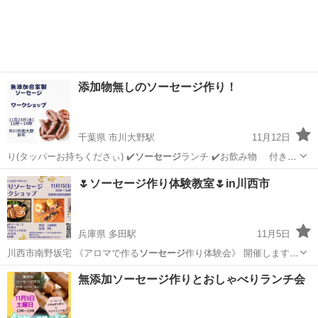
添加物無しのソーセージ作り！
千葉県 市川大野駅
11月12日
り(タッパーお持ちくださぃ) ✔️
ソーセージ
ランチ ✔️お飲み物 付きで
す！…
千葉
市川市
市川大野駅
美容健康
ソーセージ
🌷ソーセージ作り体験教室🌷in川西市
兵庫県 多田駅
11月5日
川西市南野坂宅 《アロマで作る
ソーセージ
作り体験会》 開催します🥰
…
兵庫
川西市
多田駅
その他
クラフト
無添加ソーセージ作りとおしゃべりランチ会