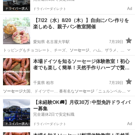
Ad
ドライバーダイレクト
【7/22（水）8/20（木）】自由にパン作りを
楽しめる、親子パン教室開催
愛知県 名古屋大学駅
7月19日
トッピングもチョコレート、チーズ、
ソーセージ
、ハム、ザラメ、ナ
ッツなど各種具材を…
愛知
名古屋市
名古屋大学駅
その他
親子
本場ドイツを知るソーセージ体験教室！初心
者でも楽しく簡単！天然手作りハーブで贅…
千葉県 柏市
7月19日
ソーセージ
大国、ドイツで一… 番有名な
ソーセージ
「ニュルンベル
ガ… ー
ソーセージ
」 ６００… ベルクで生まれた
ソーセージ
そん… な
千葉
柏市
生活知識
ソーセージ
【未経験OK🚚】月収30万↑中型免許ドライバ
ソーセージ
の王様を手作りで… 験教室！
ソーセージ
本場ドイツで４
ー募集
年...
完全週休2日で安定転職
Ad
ドライバーダイレクト