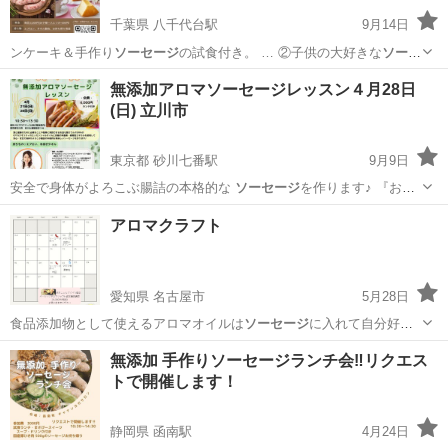
千葉県 八千代台駅
9月14日
ンケーキ＆手作り
ソーセージ
の試食付き。 … ②子供の大好きな
ソーセ
ージ
は添加物がいっぱ… とってもおいしい
ソーセージ
はおうちでも簡
千葉
千葉市
八千代台駅
ケーキ
ソーセージ
無添加アロマソーセージレッスン４月28日
単…
(日) 立川市
東京都 砂川七番駅
9月9日
安全で身体がよろこぶ腸詰の本格的な
ソーセージ
を作ります♪ 『お子
様とのご参加…
東京
立川市
砂川七番駅
その他
無添加
アロマクラフト
愛知県 名古屋市
5月28日
食品添加物として使えるアロマオイルは
ソーセージ
に入れて自分好み
の風味に。
愛知
名古屋市
アロマ
アロマオイル
無添加 手作りソーセージランチ会‼️リクエス
トで開催します！
静岡県 函南駅
4月24日