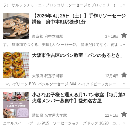
ラ） サルシッチャ・エ・ブロッコリ（
ソーセージ
とブロッコリー） メ
ーラ（りんご、ハ…
茨城
鹿嶋市
鹿島大野駅
その他
ピザ生地
【2026年 4月25日（土）】手作りソーセージ
講座 府中本町駅徒歩1分
東京都 府中本町駅
3月19日
す。 無添加でつくる、美味しい
ソーセージ
。 健康だけでなく、何より
も美味し…
東京
府中市
府中本町駅
料理
ソーセージ
大阪市住吉区のパン教室「パンのあるとき」
大阪府 我孫子町駅
12月4日
. マルゲリータ B03. バジル
ソーセージ
B04. ベイクドビーフカレー …
大阪
大阪市
我孫子町駅
パン
米粉
小さなお子様と通える月1パン教室【毎月第3
火曜メンバー募集中】愛知名古屋
愛知県 名古屋大学駅
12月1日
ニマルスイートブール 9/15
ソーセージ
＆チーズドッグ 10/20 カ
ボ…