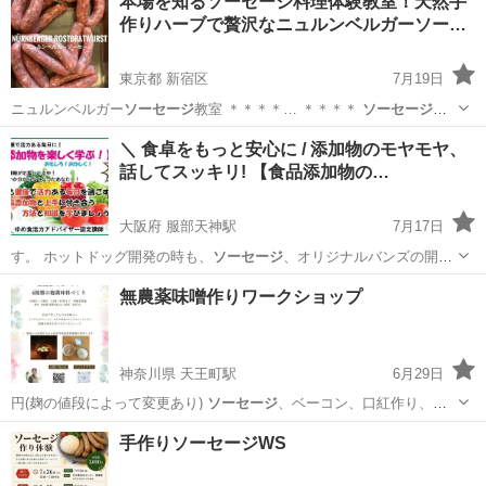
本場を知るソーセージ料理体験教室！天然手
作りハーブで贅沢なニュルンベルガーソー…
東京都 新宿区
7月19日
ニュルンベルガー
ソーセージ
教室 ＊＊＊＊… ＊＊＊＊
ソーセージ
大
国、ドイツで一… 番有名な
ソーセージ
「ニュルンベルガ… ー
ソーセー
東京
新宿区
料理
ソーセージ
＼ 食卓をもっと安心に / 添加物のモヤモヤ、
ジ
」 ６００… ベルクで生まれた
ソーセージ
そん… な
ソーセージ
の
話してスッキリ! 【食品添加物の…
王...
大阪府 服部天神駅
7月17日
す。 ホットドッグ開発の時も、
ソーセージ
、オリジナルバンズの開
発！ 結局、…
大阪
豊中市
服部天神駅
その他
無添加
無農薬味噌作りワークショップ
神奈川県 天王町駅
6月29日
円(麹の値段によって変更あり)
ソーセージ
、ベーコン、口紅作り、ハ
ンドクリーム…
神奈川
横浜市
天王町駅
その他
味噌
手作りソーセージWS