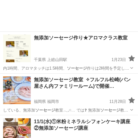
広島
山県郡
あき亀山駅
その他
ソーセージ
無添加ソーセージ作り★アロマクラス教室
千葉県 上総山田駅
1月23日
内1時間、アロマタッチは1.5時間、
ソーセージ
作りは2時間を予定して
おります。 …
千葉
市原市
上総山田駅
その他
ソーセージ
無添加ソーセージ教室 ︎ ✧フルフル松崎(パン
屋さん内ファミリールーム)で開催…
福岡県 福岡市
11月28日
している、無添加
ソーセージ
教室𓂃𓈒𓏸︎︎︎… では❓ 無添加
ソーセージ
教室
を開催してい… ラル入りの無添加
ソーセージ
教室を行っていま… も大
福岡
福岡市
料理
ソーセージ
11/1(水)①米粉ミネラルシフォンケーキ講座
人も大好きな
ソーセージ
❕ 一度覚えてし… き・お持ち帰りの
ソーセー
②無添加ソーセージ講座
ジ
500ｇ付き）...