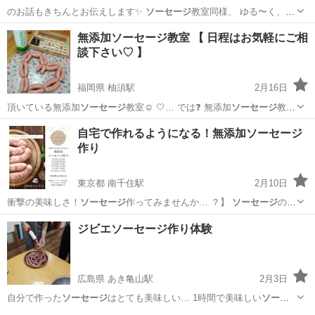
のお話もきちんとお伝えします✨
ソーセージ
教室同様、 ゆる〜く、わ
いわい楽しい…
福岡
福岡市
千早駅
料理
キムチ
無添加ソーセージ教室 【 日程はお気軽にご相
談下さい♡ 】
福岡県 柚須駅
2月16日
頂いている無添加
ソーセージ
教室☺️ ‎🤍… では❓ 無添加
ソーセージ
教室
を開催してい… ラル入りの無添加
ソーセージ
教室を行っていま… も大
福岡
糟屋郡
柚須駅
その他
ソーセージ
自宅で作れるようになる！無添加ソーセージ
人も大好きな
ソーセージ
❕ 一度覚えてし… き・お持ち帰りの
ソーセー
作り
ジ
500ｇ付き）...
東京都 南千住駅
2月10日
衝撃の美味しさ！
ソーセージ
作ってみませんか… ？】
ソーセージ
の材
料 知って… ますか?
ソーセージ
って 豚ひき肉… 多くの市販の
ソーセ
東京
荒川区
南千住駅
その他
ソーセージ
ジビエソーセージ作り体験
ージ
には 添加物が… もう、市販の
ソーセージ
買えません😆…...
広島県 あき亀山駅
2月3日
自分で作った
ソーセージ
はとても美味しい… 1時間で美味しい
ソーセ
ージ
が出来上がります… 0gの肉を使って
ソーセージ
を作る場合、36…