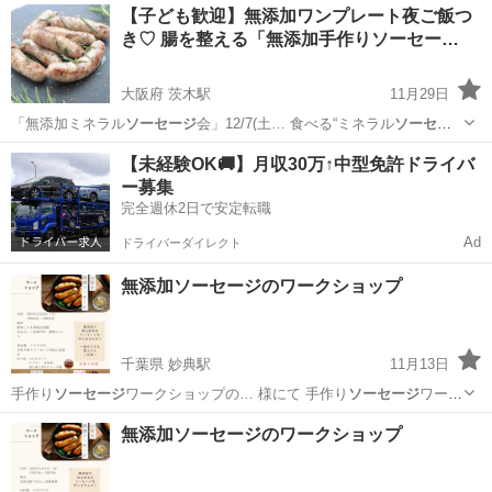
愛知
名古屋市
名古屋大学駅
パン
チョコ
【子ども歓迎】無添加ワンプレート夜ご飯つ
き♡ 腸を整える「無添加手作りソーセー…
大阪府 茨木駅
11月29日
「無添加ミネラル
ソーセージ
会」12/7(土… 食べる“ミネラル
ソーセー
ジ
”と 無添加ワ…
大阪
茨木市
茨木駅
イタリア料理
無添加
【未経験OK🚚】月収30万↑中型免許ドライバ
ー募集
完全週休2日で安定転職
Ad
ドライバーダイレクト
無添加ソーセージのワークショップ
千葉県 妙典駅
11月13日
手作り
ソーセージ
ワークショップの… 様にて 手作り
ソーセージ
ワーク
ショップを… オススメ ☑️
ソーセージ
の添加物が気にな… 方 ☑️手作り
千葉
市川市
妙典駅
料理
ソーセージ
無添加ソーセージのワークショップ
ソーセージ
の作り方を覚えた…