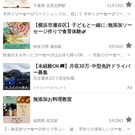
千葉県 北習志野駅
11月13日
手作り
ソーセージ
ワークショップの… 様にて 手作り
ソーセージ
ワーク
ショップを… オススメ ☑️
ソーセージ
の添加物が気にな… 方 ☑️手作り
千葉
船橋市
北習志野駅
料理
ソーセージ
【横浜市瀬谷区】子どもと一緒に♪無添加ソー
ソーセージ
の作り方を覚えた…
セージ作りで食育体験🌿
神奈川県 瀬谷駅
8月24日
軽食付き＆作った
ソーセージ
はお持ち帰りOK… ✨ 市販の
ソーセージ
は便利だけど、添… 軽食付き・作った
ソーセージ
はお持ち帰りでき…
神奈川
横浜市
瀬谷駅
料理
ソーセージ
【未経験OK🚚】月収30万↑中型免許ドライバ
#ミネラル #
ソーセージ
作り #ワークシ…
ー募集
完全週休2日で安定転職
Ad
ドライバーダイレクト
無添加お料理教室
福岡県 高宮駅
5月29日
【～無添加
ソーセージ
作りで学ぶ～ 健… 手作りの美味しい
ソーセー