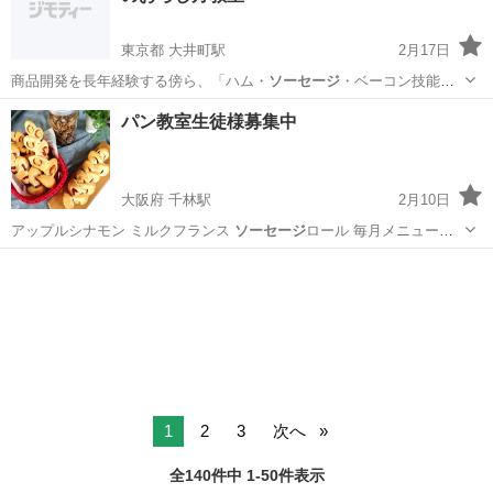
東京都 大井町駅
2月17日
商品開発を長年経験する傍ら、「ハム・
ソーセージ
・ベーコン技能士1
級」「惣菜管理士1…
東京
品川区
大井町駅
料理
お刺身
パン教室生徒様募集中
大阪府 千林駅
2月10日
アップルシナモン ミルクフランス
ソーセージ
ロール 毎月メニューが
変わります。…
大阪
大阪市
千林駅
パン
1
2
3
次へ
全140件中 1-50件表示