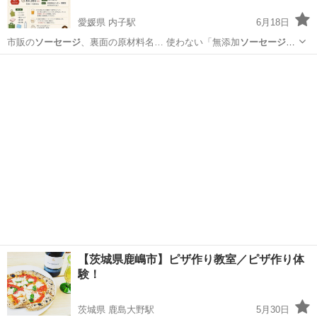
愛媛県 内子駅
6月18日
市販の
ソーセージ
、裏面の原材料名… 使わない「無添加
ソーセージ
」
づくりの体験会… 自分だけの特別な
ソーセージ
を一緒に作ってみ… だ
愛媛
喜多郡
内子駅
その他
ソーセージ
さい！ 作った
ソーセージ
はお持ち帰りいた…
【茨城県鹿嶋市】ピザ作り教室／ピザ作り体
験！
茨城県 鹿島大野駅
5月30日