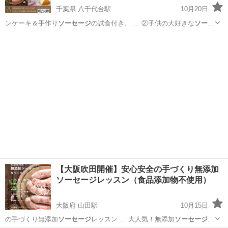
千葉県 八千代台駅
10月20日
ンケーキ＆手作り
ソーセージ
の試食付き。 … ②子供の大好きな
ソーセ
ージ
は添加物がいっぱ… とってもおいしい
ソーセージ
はおうちでも簡
千葉
千葉市
八千代台駅
ケーキ
ソーセージ
単…
【大阪吹田開催】安心安全の手づくり無添加
ソーセージレッスン（食品添加物不使用）
大阪府 山田駅
10月15日
の手づくり無添加
ソーセージ
レッスン … 大人気！無添加
ソーセージ
レ