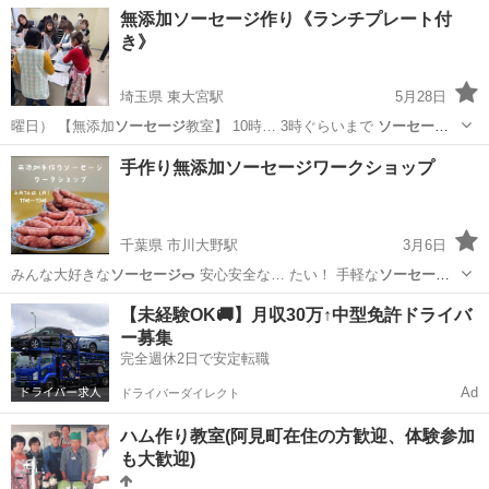
ジ
を作ります🌭 …
福岡
福岡市
高宮駅
料理
無添加
無添加ソーセージ作り《ランチプレート付
き》
埼玉県 東大宮駅
5月28日
曜日） 【無添加
ソーセージ
教室】 10時… 3時ぐらいまで
ソーセージ
作りりと、ランチ… い食品といえば、
ソーセージ
などの加工食品で…
埼玉
さいたま市
東大宮駅
その他
ソーセージ
手作り無添加ソーセージワークショップ
簡単に、美味しい
ソーセージ
が作れます！ … 安心、安全の
ソーセージ
を食卓に！ 健…
千葉県 市川大野駅
3月6日
みんな大好きな
ソーセージ
🌭 安心安全な… たい！ 手軽な
ソーセージ
メーカーを使い … 円 ⭐️作った
ソーセージ
500gお持ち帰…
千葉
市川市
市川大野駅
料理
ソーセージ
【未経験OK🚚】月収30万↑中型免許ドライバ
ー募集
完全週休2日で安定転職
Ad
ドライバーダイレクト
ハム作り教室(阿見町在住の方歓迎、体験参加
も大歓迎)