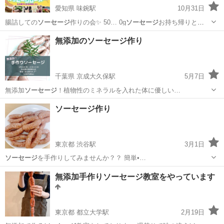
愛知県 味鋺駅
10月31日
腸詰しての
ソーセージ
作りの会✨ 50… 0g
ソーセージ
お持ち帰りと
ラ…
愛知
名古屋市
味鋺駅
料理
ソーセージ
無添加のソーセージ作り
千葉県 京成大久保駅
5月7日
無添加
ソーセージ
！植物性のミネラルを入れた体に優しい…
千葉
習志野市
京成大久保駅
美容健康
ソーセージ
ソーセージ作り
東京都 渋谷駅
3月1日
ソーセージ
を手作りしてみませんか？？ 簡単•…
東京
渋谷区
渋谷駅
その他
ソーセージ
無添加手作りソーセージ教室をやっています
東京都 都立大学駅
2月19日