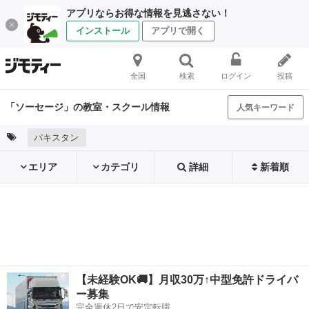
アプリならお得な情報を見逃さない！
インストール
アプリで開く
全国
検索
ログイン
投稿
「ソーセージ」の教室・スクール情報
人気キーワード
パキスタン
エリア
カテゴリ
詳細
新着順
【未経験OK🚚】月収30万↑中型免許ドライバ
ー募集
完全週休2日で安定転職