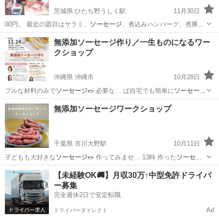
茨城県 ひたち野うしく駅
11月30日
00円。 最近の題目はサラミ、
ソーセージ
、煮込みハンバーグ、煮豚。
80歳…
茨城
稲敷郡
ひたち野うしく駅
その他
阿見町
無添加ソーセージ作り／一生ものになるワー
クショップ
沖縄県 沖縄市
10月28日
プルな材料のみで
ソーセージ
🌭 必要な… ば自宅でも簡単に
ソーセージ
が作れます！冷凍…
沖縄
沖縄市
その他
ソーセージ
無添加ソーセージワークショップ
千葉県 市川大野駅
10月11日
子どもも大好きな
ソーセージ
🌭 作ってみませ… 13時 作った
ソーセー
ジ
500g お持ち…
千葉
市川市
市川大野駅
料理
ソーセージ
【未経験OK🚚】月収30万↑中型免許ドライバ
ー募集
完全週休2日で安定転職
Ad
ドライバーダイレクト