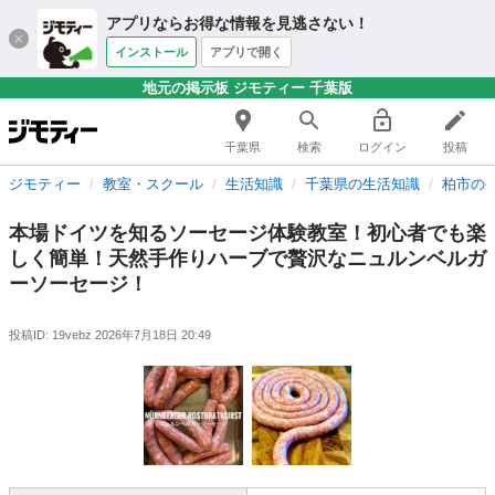
アプリならお得な情報を見逃さない！
インストール
アプリで開く
地元の掲示板 ジモティー 千葉版
千葉県
検索
ログイン
投稿
ジモティー
教室・スクール
生活知識
千葉県の生活知識
柏市の
本場ドイツを知るソーセージ体験教室！初心者でも楽
しく簡単！天然手作りハーブで贅沢なニュルンベルガ
ーソーセージ！
投稿ID: 19vebz
2026年7月18日 20:49