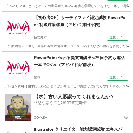
「Java Quest」というゲームの世界観でJavaの知識を学習していきます。難し
千葉
習志野市
その他
【初心者OK】サーティファイ認定試験 PowerPoi
nt 初級対策講座（アビバ 津田沼校）
習志野市
提携サイト
「知識問題」に加え、実際に各種設定やオブジェクトの挿入などの機能を駆使したプレゼ
千葉
習志野市
その他
PowerPoint 伝わる提案書講座≪当日予約も電話
一本でOK≫（アビバ 柏駅前校）
柏市
提携サイト
プレゼン資料は相手に伝わるかどうかがキモ！この講座では伝わりやすくするノウハウを
千葉
柏市
その他
【求】古い人形譲ってくれませんか？
状態が悪くてもOK🙆‍♀️査定0円‼️
COYASH
Ad
Illustrator クリエイター能力認定試験 エキスパー