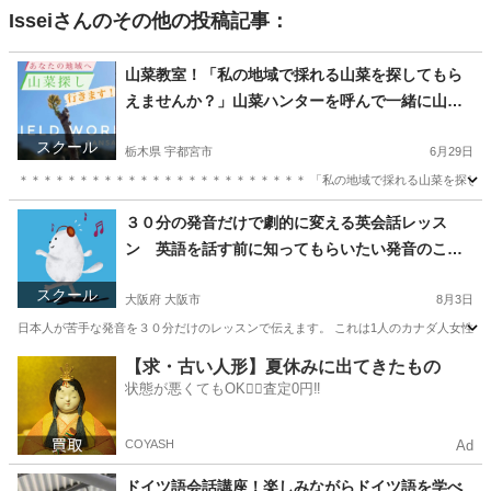
Issei
さんのその他の投稿記事：
山菜教室！「私の地域で採れる山菜を探してもら
えませんか？」山菜ハンターを呼んで一緒に山菜
や山野草を探してみたい体験
スクール
栃木県 宇都宮市
6月29日
＊＊＊＊＊＊＊＊＊＊＊＊＊＊＊＊＊＊＊＊＊＊＊＊ 「私の地域で採れる山菜を探して
栃木
宇都宮市
生活知識
山菜
３０分の発音だけで劇的に変える英会話レッス
ン 英語を話す前に知ってもらいたい発音のこ
と。。意識するだけで次の日から変わる。
スクール
大阪府 大阪市
8月3日
日本人が苦手な発音を３０分だけのレッスンで伝えます。 これは1人のカナダ人女性が教
大阪
大阪市
英語
アルファベット
【求・古い人形】夏休みに出てきたもの
状態が悪くてもOK🙆‍♀️査定0円‼️
COYASH
Ad
ドイツ語会話講座！楽しみながらドイツ語を学べ