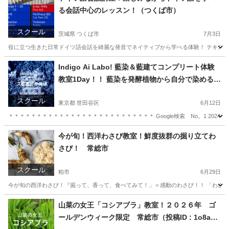
る会話中心のレッスン！（つくば市）
スクール
茨城県 つくば市
7月3日
役に立つ生きた日常ドイツ語会話を綺麗な発音でネイティブから学べる体験！ テキスト
茨城
つくば市
その他語学
東京
港区
その他語学
Indigo Ai Labo! 藍染＆藍建てコンプリート体験
教室1Day！！ 藍染を発酵植物から自分で染めるま
ドイツ語
で！他ではなかなか体験レッスン！
スクール
東京都 世田谷区
6月12日
＊＊＊＊＊＊＊＊＊＊＊＊＊＊＊＊＊＊＊＊＊＊＊＊＊＊ Google検索 No。1 2024
東京
世田谷区
日本文化
藍染
今が旬！西洋わさび教室！鮮度抜群の掘り立てわ
さび！ 常総市
スクール
柏市
6月29日
今が旬の西洋わさび！『掘って、香って、食べてみて！」＝感動のわさび！！ 「わさび
千葉
柏市
生活知識
お刺身
山菜の女王「コシアブラ」教室！２０２６年 ゴ
ールデンウィーク限定 常総市（投稿ID : 1o8aw