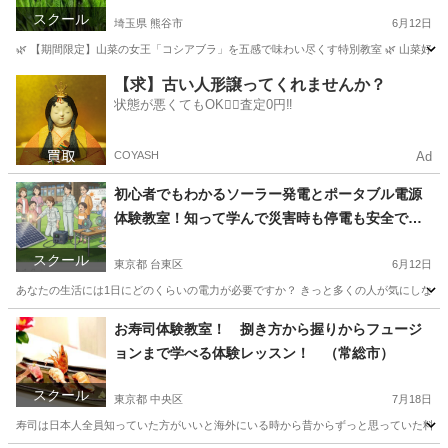
2）
スクール
埼玉県 熊谷市
6月12日
🌿 【期間限定】山菜の女王「コシアブラ」を五感で味わい尽くす特別教室 🌿 山菜好
埼玉
熊谷市
生活知識
【求】古い人形譲ってくれませんか？
状態が悪くてもOK🙆‍♀️査定0円‼️
COYASH
Ad
初心者でもわかるソーラー発電とポータブル電源
体験教室！知って学んで災害時も停電も安全で安
心！（常総市）
スクール
東京都 台東区
6月12日
あなたの生活には1日にどのくらいの電力が必要ですか？ きっと多くの人が気にしない
東京
台東区
生活知識
興味
お寿司体験教室！ 捌き方から握りからフュージ
ョンまで学べる体験レッスン！ （常総市）
スクール
東京都 中央区
7月18日
寿司は日本人全員知っていた方がいいと海外にいる時から昔からずっと思っていた料理。