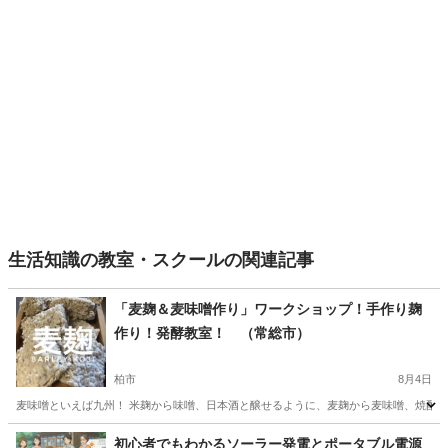
生活知識の教室・スクールの関連記事
「麦麹＆麦味噌作り」ワークショップ！手作り麹
作り！発酵教室！ （常総市）
柏市
8月4日
麦味噌といえば九州！ 米麹から味噌、日本酒と醸せるように、麦麹から麦味噌、焼酎にな
千葉
柏市
生活知識
味噌
初心者でもわかるソーラー発電とポータブル電源