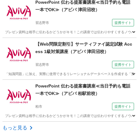
PowerPoint 伝わる提案書講座≪当日予約も電話
一本でOK≫（アビバ 津田沼校）
習志野市
提携サイト
プレゼン資料は相手に伝わるかどうかがキモ！この講座では伝わりやすくするノウハウを
千葉
習志野市
その他
【Web問限定割引】サーティファイ認定試験 Acc
ess 1級対策講座（アビバ 津田沼校）
習志野市
提携サイト
「知識問題」に加え、実際に使用できるリレーショナルデータベースを作成する「実技
千葉
習志野市
その他
PowerPoint 伝わる提案書講座≪当日予約も電話
一本でOK≫（アビバ 柏駅前校）
柏市
提携サイト
プレゼン資料は相手に伝わるかどうかがキモ！この講座では伝わりやすくするノウハウを
千葉
柏市
その他
もっと見る