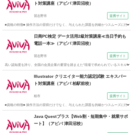
ト対策講座（アビバ 津田沼校）
習志野市
提携サイト
■資格の特徴■ 操作方法の習得だけでなく、与えられた課題を的確かつスムーズに行う力が試さ
千葉
習志野市
その他
日商PC検定 データ活用2級対策講座≪当日予約も
電話一本≫（アビバ 津田沼校）
習志野市
提携サイト
高い認知度を誇り、全国の会員企業の要望を踏まえた“現場で求められているスキル”、
千葉
習志野市
その他
Illustrator クリエイター能力認定試験 エキスパー
ト対策講座（アビバ 柏駅前校）
柏市
提携サイト
■資格の特徴■ 操作方法の習得だけでなく、与えられた課題を的確かつスムーズに行う力が試さ
千葉
柏市
その他
Java Questプラス【Web割・短期集中・就業サポ
ート】（アビバ 津田沼校）