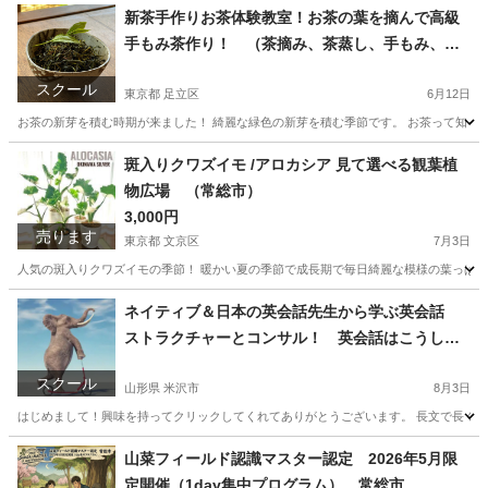
東京
中央区
寿司
埼玉
さいたま市
寿司
魚の
新茶手作りお茶体験教室！お茶の葉を摘んで高級
手もみ茶作り！ （茶摘み、茶蒸し、手もみ、）
常総市
スクール
東京都 足立区
6月12日
お茶の新芽を積む時期が来ました！ 綺麗な緑色の新芽を積む季節です。 お茶って知って
東京
足立区
料理
埼玉
さいたま市
料理
バリカン
斑入りクワズイモ /アロカシア 見て選べる観葉植
物広場 （常総市）
3,000円
売ります
東京都 文京区
7月3日
人気の斑入りクワズイモの季節！ 暖かい夏の季節で成長期で毎日綺麗な模様の葉っぱを
東京
文京区
インテリア雑貨/小物
埼玉
さいたま市
ネイティブ＆日本の英会話先生から学ぶ英会話
ストラクチャーとコンサル！ 英会話はこうして
インテリア雑貨/小物
斑入り
話せるようになる。
スクール
山形県 米沢市
8月3日
はじめまして！興味を持ってクリックしてくれてありがとうございます。 長文で長くな
山形
米沢市
英語
先生
山菜フィールド認識マスター認定 2026年5月限
定開催（1day集中プログラム） 常総市