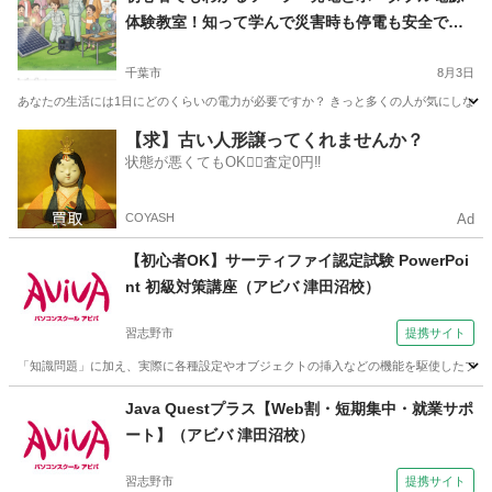
体験教室！知って学んで災害時も停電も安全で安
心！（常総市）
千葉市
8月3日
あなたの生活には1日にどのくらいの電力が必要ですか？ きっと多くの人が気にしない
千葉
千葉市
生活知識
興味
【求】古い人形譲ってくれませんか？
状態が悪くてもOK🙆‍♀️査定0円‼️
COYASH
Ad
【初心者OK】サーティファイ認定試験 PowerPoi
nt 初級対策講座（アビバ 津田沼校）
習志野市
提携サイト
「知識問題」に加え、実際に各種設定やオブジェクトの挿入などの機能を駆使したプレゼ
千葉
習志野市
その他
Java Questプラス【Web割・短期集中・就業サポ
ート】（アビバ 津田沼校）
習志野市
提携サイト