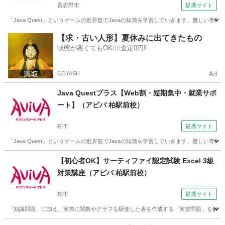
習志野市
提携サイト
「Java Quest」というゲームの世界観でJavaの知識を学習していきます。難し
千葉
習志野市
その他
【求・古い人形】夏休みに出てきたもの
状態が悪くてもOK🙆‍♀️査定0円‼️
COYASH
Ad
Java Questプラス【Web割・短期集中・就業サポ
ート】（アビバ 柏駅前校）
柏市
提携サイト
「Java Quest」というゲームの世界観でJavaの知識を学習していきます。難し
千葉
柏市
その他
【初心者OK】サーティファイ認定試験 Excel 3級
対策講座（アビバ 柏駅前校）
柏市
提携サイト
「知識問題」に加え、実際に関数やグラフを駆使した表を作成する「実技問題」を解く
千葉
柏市
その他