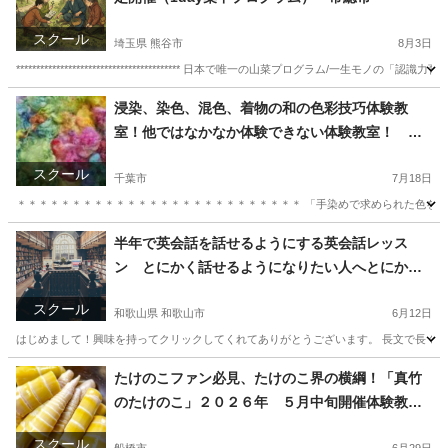
スクール
埼玉県 熊谷市
8月3日
***************************************** 日本で唯一の山菜プログラム/一生モノの「認識力育成 ***********
埼玉
熊谷市
日本文化
浸染、染色、混色、着物の和の色彩技巧体験教
室！他ではなかなか体験できない体験教室！ 常
総市
スクール
千葉市
7月18日
＊＊＊＊＊＊＊＊＊＊＊＊＊＊＊＊＊＊＊＊＊＊＊＊＊＊ 「手染めで求められた色を光沢
千葉
千葉市
日本文化
東京
中央区
日本文化
藍染
半年で英会話を話せるようにする英会話レッス
ン とにかく話せるようになりたい人へとにかく
話せるようにする
スクール
和歌山県 和歌山市
6月12日
はじめまして！興味を持ってクリックしてくれてありがとうございます。 長文で長くな
和歌山
和歌山市
英語
先生
たけのこファン必見、たけのこ界の横綱！「真竹
のたけのこ」２０２６年 ５月中旬開催体験教室
最高の味！真竹を収穫体験！ 常総市
スクール