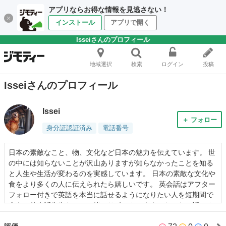
アプリならお得な情報を見逃さない！
インストール
アプリで開く
Isseiさんのプロフィール
地域選択
検索
ログイン
投稿
Isseiさんのプロフィール
Issei
＋ フォロー
身分証認証済み
電話番号
日本の素敵なこと、物、文化など日本の魅力を伝えています。 世
の中には知らないことが沢山ありますが知らなかったことを知る
と人生や生活が変わるのを実感しています。 日本の素敵な文化や
食をより多くの人に伝えられたら嬉しいです。 英会話はアフター
フォロー付きで英語を本当に話せるようになりたい人を短期間で
全力で英会話先生たちと一緒にサポートします。なかなか話せる
ようにならない、いろんな勉強法を試したけども成長しない方は