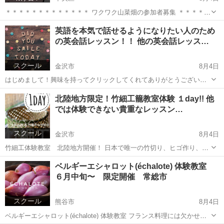
＊＊＊＊＊＊＊＊＊＊＊＊＊ ワクワク山菜畑の参加者募集 ＊＊＊＊＊
＊＊＊＊＊＊＊＊ 山菜を育てながら学ぶ特別な時間 山菜教室で育てて
東京
中央区
手伝って/助けて
山菜
英語を本気で話せるようになりたい人のため
いる山菜畑のお手伝いをしてくださる方を募集しています。 自然豊か
の英会話レッスン！！ 他の英会話レッス…
な環境...
スクール
金沢市
8月4日
はじめまして！興味を持ってクリックしてくれてありがとうございま
す。 長文で長くなりますが、読むだけで英会話を学ぶポイントになっ
石川
金沢市
英語
ネイティブ
北陸地方限定！竹細工籠教室体験 １day!! 他
てもらえたら嬉しいと思います。 より多くの人に英会話や言語の仕組
では体験できない貴重なレッスン…
みを私なりの解釈で伝わ...
スクール
金沢市
8月4日
竹細工体験教室 北陸地方開催！ 日本で唯一の竹切り、ヒゴ作り、籠
編みを1dayで行う竹細工体験教室が 北陸で開催！ 興味がある方はこ
石川
金沢市
ものづくり
カゴ
ベルギーエシャロット(échalote) 体験教室
の機会にぜひ参加してください。 開催時期 秋〜春 開催場所...
６月中旬〜 限定開催 常総市
スクール
熊谷市
8月4日
ベルギーエシャロット(échalote) 体験教室 フランス料理には欠かせな