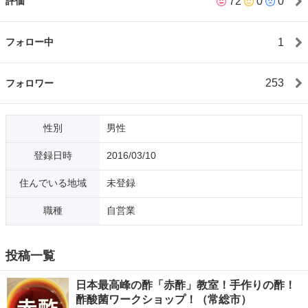
72
0
0
評価
是非VMLにトライしてみてください。 「人生は楽しむためにある
もの」 いろんなことを学んで多くの人と出会い共有できたら嬉し
いです。 ＊飲食関係参加 一見さんお断りさせていただいておりま
1
フォロー中
す ※根拠のない悪意のある取引について ジモティー事務局へ通報
運営側判断で警察へ被害届等あり ※不快な方は音信不通な方通報
&即ブロック 他人に迷惑をかける方、マナーのない方はご遠慮く
253
フォロワー
ださい ご理解よろしくお願いいたします
性別
男性
登録日時
2016/03/10
住んでいる地域
未登録
職種
自営業
投稿一覧
日本最高峰の酢「赤酢」教室！手作りの酢！
酢酸菌ワークショップ！（常総市）