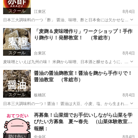
スクール
江東区
8月4日
日本三大調味料の一つ「酢」 醤油、味噌、酢と日本食には欠かせない
調味料。 その中でも最高峰の酢「赤酢」 高級寿司屋さんなどで有名に
東京
江東区
生活知識
酒粕
「麦麹＆麦味噌作り」ワークショップ！手作
なった赤酢は江戸時代から続く伝統的な国産酢なんです。 一般的な穀
り麹作り！発酵教室！ （常総市）
物酢、...
スクール
台東区
8月4日
麦味噌といえば九州の味！ 米麹から味噌、日本酒と醸せるように、麦
麹から麦味噌、焼酎になる日本食文化！ そんな九州麦麹を学べる教
東京
台東区
生活知識
醤油の醤油麹教室！醤油を麹から手作りで！
室！ 麦麹も米麹も購入できるけども、やっぱり自分で作りたい、作り
醤油教室 （常総市）
方を知りたい！ ...
スクール
板橋区
8月4日
日本三大調味料の一つ！醤油！ 醤油は大豆、小麦、塩、から生まれる
日本を代表する調味料。そんな伝統的な調味料も日本ではわずかな醤
東京
板橋区
生活知識
醤油麹
再募集！山菜畑でお手伝いしながら山菜を学
油蔵でしか作られていなくなりました。 醤油教室でできた醤油用麹と
びたい方募集 夏〜春先 （山菜体験教室…
塩と水を混ぜて待つだけ...
報酬：
助け合い
中央区
8月4日