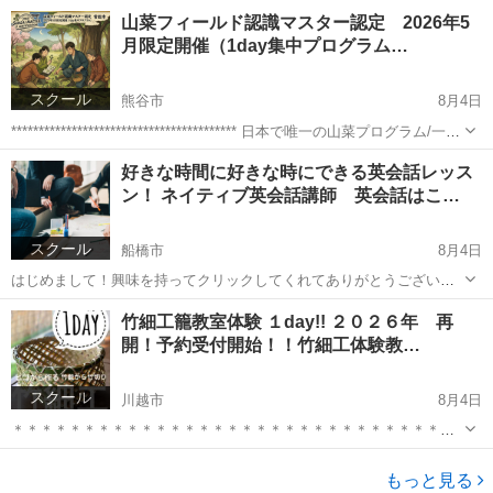
い重要食材の一つ、エシャロット。 日本で耳にするエシャレットは早
埼玉
熊谷市
生活知識
興味
山菜フィールド認識マスター認定 2026年5
採りらっきょのことで、エシャロットというのも勘違いしている地域
月限定開催（1day集中プログラム…
でエシャレ...
スクール
熊谷市
8月4日
***************************************** 日本で唯一の山菜プログラム/一生
モノの「認識力育成 ***************************************** ...
埼玉
熊谷市
日本文化
好きな時間に好きな時にできる英会話レッス
ン！ ネイティブ英会話講師 英会話はこ…
スクール
船橋市
8月4日
はじめまして！興味を持ってクリックしてくれてありがとうございま
す。 長文で長くなりますが、読むだけで英会話を学ぶポイントになっ
千葉
船橋市
英語
敬語
竹細工籠教室体験 １day!! ２０２６年 再
てもらえたら嬉しいと思います。 より多くの人に英会話や言語の仕組
開！予約受付開始！！竹細工体験教…
みを私なりの解釈で伝わ...
スクール
川越市
8月4日
＊＊＊＊＊＊＊＊＊＊＊＊＊＊＊＊＊＊＊＊＊＊＊＊＊＊＊＊＊＊＊
＊＊＊＊＊＊＊ 竹細工教室2026 開催スケジュール！ ９月 ６日（土曜
埼玉
川越市
日本文化
編み
日） 1２日（日曜日） 20日（土曜日） 2６日（日曜日）...
もっと見る