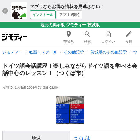
アプリならお得な情報を見逃さない！
インストール
アプリで開く
地元の掲示板 ジモティー 茨城版
茨城県
検索
ログイン
投稿
ジモティー
教室・スクール
その他語学
茨城県のその他語学
つ
ドイツ語会話講座！楽しみながらドイツ語を学べる会
話中心のレッスン！（つくば市）
投稿ID: 1ay5s5
2026年7月3日 02:00
地域
つくば市