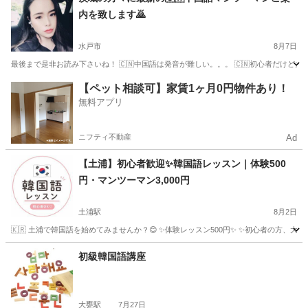
内を致します🙇
水戸市
8月7日
最後まで是非お読み下さいね！ 🇨🇳中国語は発音が難しい。。。 🇨🇳初心者だけど大丈
茨城
水戸市
中国語
マンツーマン
【ペット相談可】家賃1ヶ月0円物件あり！
無料アプリ
ニフティ不動産
Ad
【土浦】初心者歓迎✨韓国語レッスン｜体験500
円・マンツーマン3,000円
土浦駅
8月2日
🇰🇷 土浦で韓国語を始めてみませんか？😊 ✨体験レッスン500円✨ ✨初心者の方、大
茨城
土浦市
土浦駅
韓国語
初級韓国語講座
大甕駅
7月27日