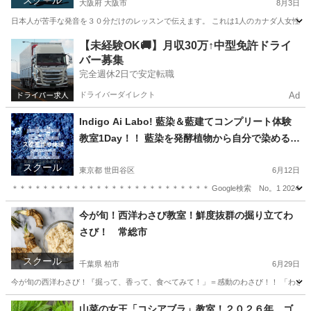
スクール
大阪府 大阪市
8月3日
日本人が苦手な発音を３０分だけのレッスンで伝えます。 これは1人のカナダ人女性が教
大阪
大阪市
英語
アルファベット
【未経験OK🚚】月収30万↑中型免許ドライ
バー募集
完全週休2日で安定転職
ドライバーダイレクト
Ad
Indigo Ai Labo! 藍染＆藍建てコンプリート体験
教室1Day！！ 藍染を発酵植物から自分で染めるま
で！他ではなかなか体験レッスン！
スクール
東京都 世田谷区
6月12日
＊＊＊＊＊＊＊＊＊＊＊＊＊＊＊＊＊＊＊＊＊＊＊＊＊＊ Google検索 No。1 2024
東京
世田谷区
日本文化
藍染
今が旬！西洋わさび教室！鮮度抜群の掘り立てわ
さび！ 常総市
スクール
千葉県 柏市
6月29日
今が旬の西洋わさび！『掘って、香って、食べてみて！」＝感動のわさび！！ 「わさび
千葉
柏市
生活知識
お刺身
山菜の女王「コシアブラ」教室！２０２６年 ゴ