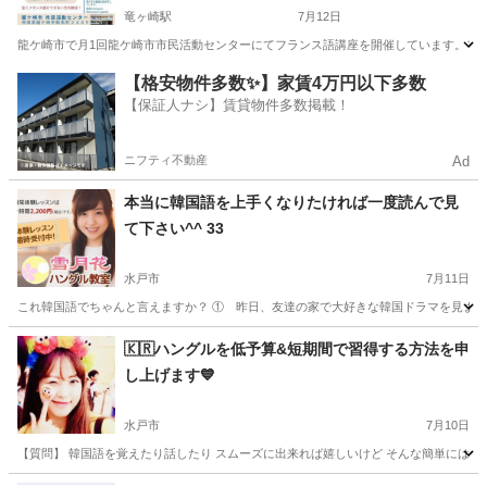
竜ヶ崎駅
7月12日
龍ケ崎市で月1回龍ケ崎市市民活動センターにてフランス語講座を開催しています。フラン
茨城
龍ケ崎市
竜ヶ崎駅
フランス語
子ども
【格安物件多数✨】家賃4万円以下多数
【保証人ナシ】賃貸物件多数掲載！
ニフティ不動産
Ad
本当に韓国語を上手くなりたければ一度読んで見
て下さい^^ 33
水戸市
7月11日
これ韓国語でちゃんと言えますか？ ① 昨日、友達の家で大好きな韓国ドラマを見ました
茨城
水戸市
韓国語
https
🇰🇷ハングルを低予算&短期間で習得する方法を申
し上げます💙
水戸市
7月10日
【質問】 韓国語を覚えたり話したり スムーズに出来れば嬉しいけど そんな簡単には上達しない