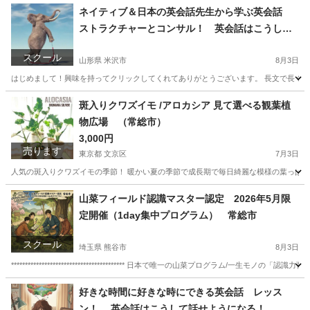
東京
台東区
生活知識
興味
ネイティブ＆日本の英会話先生から学ぶ英会話
ストラクチャーとコンサル！ 英会話はこうして
話せるようになる。
スクール
山形県 米沢市
8月3日
はじめまして！興味を持ってクリックしてくれてありがとうございます。 長文で長くな
山形
米沢市
英語
先生
斑入りクワズイモ /アロカシア 見て選べる観葉植
物広場 （常総市）
3,000円
売ります
東京都 文京区
7月3日
人気の斑入りクワズイモの季節！ 暖かい夏の季節で成長期で毎日綺麗な模様の葉っぱを
東京
文京区
インテリア雑貨/小物
埼玉
さいたま市
山菜フィールド認識マスター認定 2026年5月限
定開催（1day集中プログラム） 常総市
インテリア雑貨/小物
斑入り
スクール
埼玉県 熊谷市
8月3日
***************************************** 日本で唯一の山菜プログラム/一生モノの「認識力育成 ***********
埼玉
熊谷市
日本文化
好きな時間に好きな時にできる英会話 レッス
ン！ 英会話はこうして話せようになる！