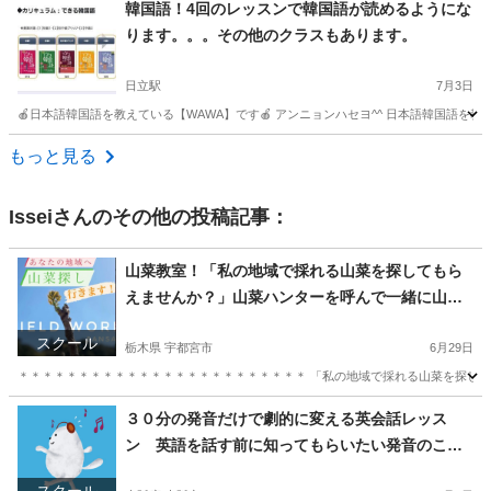
茨城
水戸市
韓国語
レッスン
韓国語！4回のレッスンで韓国語が読めるようにな
ります。。。その他のクラスもあります。
日立駅
7月3日
🍎日本語韓国語を教えている【WAWA】です🍎 アンニョンハセヨ^^ 日本語韓国語を教えている【W
茨城
日立市
日立駅
韓国語
POP
もっと見る
Issei
さんのその他の投稿記事：
山菜教室！「私の地域で採れる山菜を探してもら
えませんか？」山菜ハンターを呼んで一緒に山菜
や山野草を探してみたい体験
スクール
栃木県 宇都宮市
6月29日
＊＊＊＊＊＊＊＊＊＊＊＊＊＊＊＊＊＊＊＊＊＊＊＊ 「私の地域で採れる山菜を探して
栃木
宇都宮市
生活知識
山菜
３０分の発音だけで劇的に変える英会話レッス
ン 英語を話す前に知ってもらいたい発音のこ
と。。意識するだけで次の日から変わる。