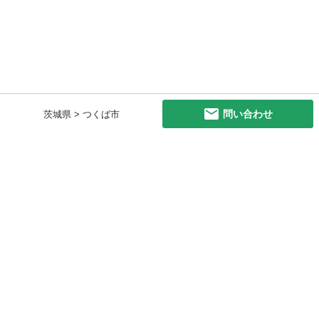
問い合わせ
茨城県 > つくば市
初めての方へ
利用規約
プライバシーポリシー
プライバシー・ステートメント
健全化に資する運用方針
お問い合わせ
運営会社
サイトマップ
ご利用ガイド
フリーワードで探す
PC版で表示
都道府県選択