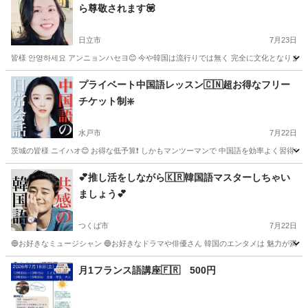
ら尊敬されます💟
日立市
7月23日
皆様 안영하세요 アンニョンハセヨ😊 今や韓国は流行りでは無く 完全に文化となりましたね
茨城
日立市
韓国語
レッスン
プライベート中国語レッスン🇨🇳超お得なフリー
チケット制❇️
水戸市
7月22日
茨城の皆様 ニイハオ😊 お得な低予算❗️ しかもマンツーマンで 中国語を効率よく習得できる
茨城
水戸市
中国語
レッスン
💕推し活をしながら🇰🇷韓国語マスターしちゃい
ましょう💕
つくば市
7月22日
🔵お好きなミュージシャン 🔵お好きなドラマや俳優さん 韓国のエンタメは 魅力が満載で
茨城
つくば市
韓国語
レッスン
月1フランス語講座🇫🇷 500円