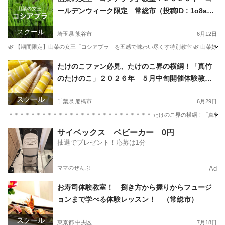
ールデンウィーク限定 常総市（投稿ID : 1o8aw
2）
スクール
埼玉県 熊谷市
6月12日
🌿 【期間限定】山菜の女王「コシアブラ」を五感で味わい尽くす特別教室 🌿 山菜好
埼玉
熊谷市
生活知識
たけのこファン必見、たけのこ界の横綱！「真竹
のたけのこ」２０２６年 ５月中旬開催体験教室
最高の味！真竹を収穫体験！ 常総市
スクール
千葉県 船橋市
6月29日
＊＊＊＊＊＊＊＊＊＊＊＊＊＊＊＊＊＊＊＊＊＊＊＊＊＊ たけのこ界の横綱！「真竹」の時
千葉
船橋市
生活知識
サイベックス ベビーカー 0円
抽選でプレゼント！応募は1分
ママのぜんぶ
Ad
お寿司体験教室！ 捌き方から握りからフュージ
ョンまで学べる体験レッスン！ （常総市）
スクール
東京都 中央区
7月18日