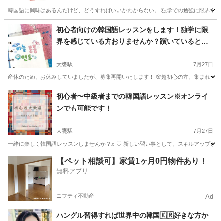
韓国語に興味はあるんだけど、どうすればいいかわからない。 独学での勉強に限界を感じて
茨城
日立市
大甕駅
韓国語
ハングル
初心者向けの韓国語レッスンをします！独学に限
界を感じている方おりませんか？躓いているとこ
ろを丁寧に教えます✨
大甕駅
7月27日
産休のため、お休みしていましたが、募集再開いたします！ 🌸超初心の方、集まれ〜〜〜
茨城
日立市
大甕駅
韓国語
先生
初心者〜中級者までの韓国語レッスン※オンライ
ンでも可能です！
大甕駅
7月27日
一緒に楽しく韓国語レッスンしませんか？♬︎♡ 新しい習い事として、スキルアップとして。
茨城
日立市
大甕駅
韓国語
TOPIK
【ペット相談可】家賃1ヶ月0円物件あり！
無料アプリ
ニフティ不動産
Ad
ハングル習得すれば世界中の韓国🇰🇷好きな方か