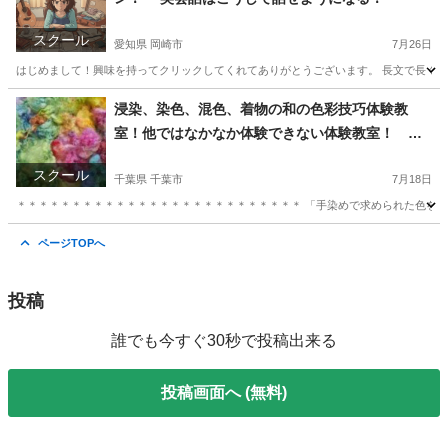
スクール
愛知県 岡崎市
7月26日
はじめまして！興味を持ってクリックしてくれてありがとうございます。 長文で長くな
愛知
岡崎市
英会話
ネイティブ
浸染、染色、混色、着物の和の色彩技巧体験教
室！他ではなかなか体験できない体験教室！ 常
総市
スクール
千葉県 千葉市
7月18日
＊＊＊＊＊＊＊＊＊＊＊＊＊＊＊＊＊＊＊＊＊＊＊＊＊＊ 「手染めで求められた色を光沢
千葉
千葉市
日本文化
東京
中央区
日本文化
藍染
ページTOPへ
投稿
誰でも今すぐ30秒で投稿出来る
投稿画面へ (無料)