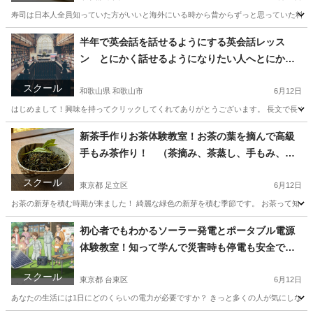
寿司は日本人全員知っていた方がいいと海外にいる時から昔からずっと思っていた料理。
東京
中央区
寿司
埼玉
さいたま市
寿司
魚の
半年で英会話を話せるようにする英会話レッス
ン とにかく話せるようになりたい人へとにかく
話せるようにする
スクール
和歌山県 和歌山市
6月12日
はじめまして！興味を持ってクリックしてくれてありがとうございます。 長文で長くな
和歌山
和歌山市
英語
先生
新茶手作りお茶体験教室！お茶の葉を摘んで高級
手もみ茶作り！ （茶摘み、茶蒸し、手もみ、）
常総市
スクール
東京都 足立区
6月12日
お茶の新芽を積む時期が来ました！ 綺麗な緑色の新芽を積む季節です。 お茶って知って
東京
足立区
料理
埼玉
さいたま市
料理
バリカン
初心者でもわかるソーラー発電とポータブル電源
体験教室！知って学んで災害時も停電も安全で安
心！（常総市）
スクール
東京都 台東区
6月12日
あなたの生活には1日にどのくらいの電力が必要ですか？ きっと多くの人が気にしない