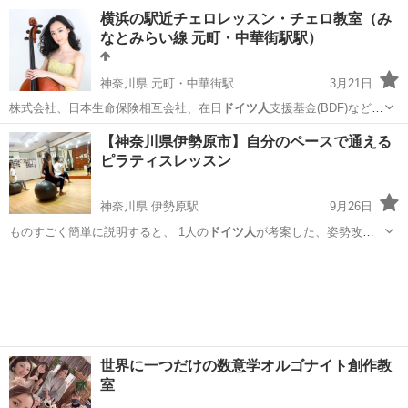
直接お話ししてみ…
神奈川
川崎市
その他
ドイツ語
横浜の駅近チェロレッスン・チェロ教室（み
なとみらい線 元町・中華街駅駅）
神奈川県 元町・中華街駅
3月21日
株式会社、日本生命保険相互会社、在日
ドイツ人
支援基金(BDF)などが
主催するコン…
神奈川
横浜市
元町・中華街駅
その他
チェロ
【神奈川県伊勢原市】自分のペースで通える
ピラティスレッスン
神奈川県 伊勢原駅
9月26日
ものすごく簡単に説明すると、 1人の
ドイツ人
が考案した、姿勢改善
エクササイズです…
神奈川
伊勢原市
伊勢原駅
その他
ピラティス
世界に一つだけの数意学オルゴナイト創作教
室