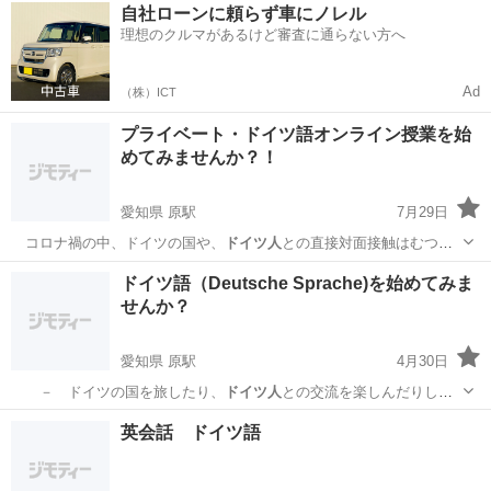
愛知
名古屋市
原駅
その他
ドイツ語
自社ローンに頼らず車にノレル
理想のクルマがあるけど審査に通らない方へ
Ad
（株）ICT
プライベート・ドイツ語オンライン授業を始
めてみませんか？！
愛知県 原駅
7月29日
コロナ禍の中、ドイツの国や、
ドイツ人
との直接対面接触はむつか
しくても、オ…
愛知
名古屋市
原駅
その他
ドイツ語
ドイツ語（Deutsche Sprache)を始めてみま
せんか？
愛知県 原駅
4月30日
－ ドイツの国を旅したり、
ドイツ人
との交流を楽しんだりした
い方。 …
愛知
名古屋市
原駅
その他
ドイツ語
英会話 ドイツ語