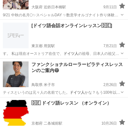
大阪府 近鉄日本橋駅
9月11日
9/21 中秋の名月🌕✨スペシャルDAY ✨数意学オルゴナイト作り体験教
室✨ ①朝の部：10時～14時30分 ②夜の部：19時～22時30分 ネガティ
大阪
大阪市
近鉄日本橋駅
ものづくり
オルゴナイト
[ドイツ語会話オンラインレッスン🇩🇪]
ブエネルギーをポジティブエネルギー変換してくれるオルゴナイト...
東京都 用賀駅
7月21日
す。 私は現在オーストリア在住で、
ドイツ人
の祖母、日本人の祖父を
持つクォーター…
東京
世田谷区
用賀駅
その他
ドイツ語
ファンクショナルローラーピラティスレッス
ンのご案内😆
鳥取県 米子市
2月26日
ティスというのは元々人の名前でした。
ドイツ人
かな？もう100年以上
も前からあるリ…
鳥取
米子市
スポーツ
ピラティス
🇩🇪 ドイツ語レッスン （オンライン）
京都府 二条城前駅
10月26日