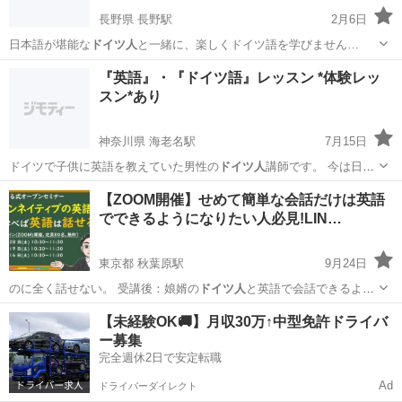
長野県 長野駅
2月6日
日本語が堪能な
ドイツ人
と一緒に、楽しくドイツ語を学びません…
長野
長野市
長野駅
その他
ドイツ語
『英語』・『ドイツ語』レッスン *体験レッ
スン*あり
神奈川県 海老名駅
7月15日
ドイツで子供に英語を教えていた男性の
ドイツ人
講師です。 今は日本
で子供達に英語を…
神奈川
海老名市
海老名駅
英会話
ドイツ語
【ZOOM開催】せめて簡単な会話だけは英語
でできるようになりたい人必見!LIN…
東京都 秋葉原駅
9月24日
のに全く話せない。 受講後：娘婿の
ドイツ人
と英語で会話できるよう
になった。 …
東京
千代田区
秋葉原駅
英会話
オンライン
【未経験OK🚚】月収30万↑中型免許ドライバ
ー募集
完全週休2日で安定転職
Ad
ドライバーダイレクト