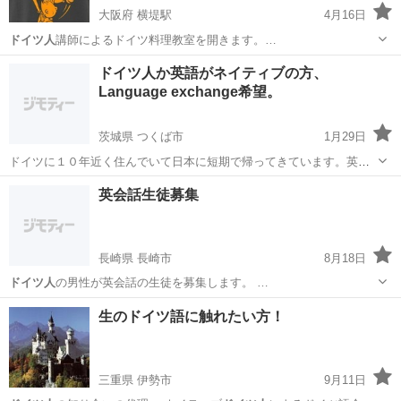
大阪府 横堤駅
4月16日
ドイツ人
講師によるドイツ料理教室を開きます。…
大阪
大阪市
横堤駅
料理
ドイツ人
ドイツ人か英語がネイティブの方、
Language exchange希望。
茨城県 つくば市
1月29日
ドイツに１０年近く住んでいて日本に短期で帰ってきています。英
語、ドイツ語を忘れないために、週１〜２回でタンデムして下さる方
茨城
つくば市
英語
英会話生徒募集
希望します。 Ich wohne seit 10 Jahren in Berlin und bi...
長崎県 長崎市
8月18日
ドイツ人
の男性が英会話の生徒を募集します。 …
長崎
長崎市
英会話
ドイツ人
生のドイツ語に触れたい方！
三重県 伊勢市
9月11日