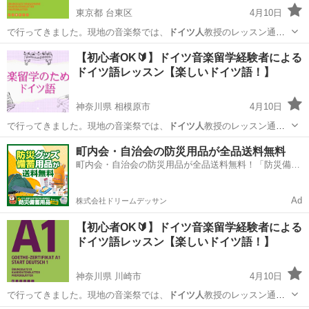
東京都 台東区
4月10日
で行ってきました。現地の音楽祭では、
ドイツ人
教授のレッスン通訳
（独→日）を担当し…
東京
台東区
その他
ドイツ語
【初心者OK🔰】ドイツ音楽留学経験者による
ドイツ語レッスン【楽しいドイツ語！】
神奈川県 相模原市
4月10日
で行ってきました。現地の音楽祭では、
ドイツ人
教授のレッスン通訳
（独→日）を担当し…
神奈川
相模原市
その他
ドイツ語
町内会・自治会の防災用品が全品送料無料
町内会・自治会の防災用品が全品送料無料！「防災備蓄
用品ドットコム」
Ad
株式会社ドリームデッサン
【初心者OK🔰】ドイツ音楽留学経験者による
ドイツ語レッスン【楽しいドイツ語！】
神奈川県 川崎市
4月10日
で行ってきました。現地の音楽祭では、
ドイツ人
教授のレッスン通訳
（独→日）を担当し…