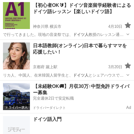
神奈川
川崎市
その他語学
ドイツ語
【初心者OK🔰】ドイツ音楽留学経験者による
ドイツ語レッスン【楽しいドイツ語】
神奈川県 横浜市
4月10日
で行ってきました。現地の音楽祭では、
ドイツ人
教授のレッスン通訳
（独→日）を担当し…
神奈川
横浜市
その他
ドイツ語
日本語教師(オンライン)日本で暮らすママを
応援したい！
京都府 蹴上駅
3月20日
リカ人、中国人、在米韓国人留学生と、
ドイツ人
とシェアハウスで暮
らしたことがありま…
京都
京都市
蹴上駅
日本語
日本語教師
【未経験OK🚚】月収30万↑中型免許ドライバ
ー募集
完全週休2日で安定転職
Ad
ドライバーダイレクト
ドイツ語入門