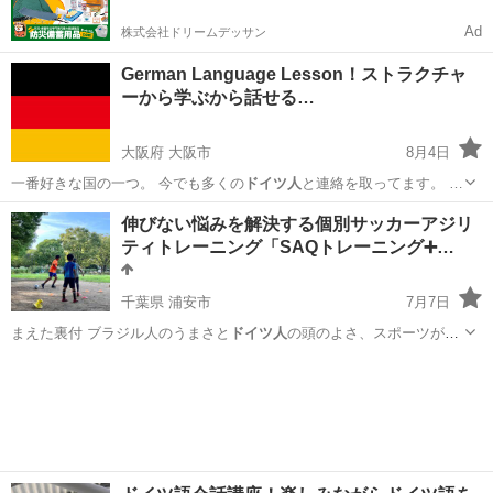
Ad
株式会社ドリームデッサン
German Language Lesson！ストラクチャ
ーから学ぶから話せる…
大阪府 大阪市
8月4日
一番好きな国の一つ。 今でも多くの
ドイツ人
と連絡を取ってます。 …
大阪
大阪市
その他語学
ドイツ語
伸びない悩みを解決する個別サッカーアジリ
ティトレーニング「SAQトレーニング➕…
千葉県 浦安市
7月7日
まえた裏付 ブラジル人のうまさと
ドイツ人
の頭のよさ、スポーツが上
手な方は皆さ…
千葉
浦安市
サッカー