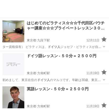
はじめてのピラティス☆☆☆千代田区バウチ
ャー講座☆☆☆プライベートレッスン３０…
東京都 九段下駅
12月11日
ター資格保有） ピラティスは、
ドイツ人
ジョセフ・ピラティスが自身
の病弱な体…
東京
千代田区
九段下駅
美容健康
ピラティス
ドイツ語レッスン - ５０分 = ２５００円
東京都 方南町駅
11月19日
初めまして、東京在住の
ドイツ人
のマルコです。年齢は30歳、東京で
政…
東京
杉並区
方南町駅
その他
ドイツ語
英語レッスン - ５０分 = ２５００円
東京都 方南町駅
11月19日