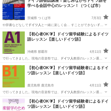
ドイツ語会話講座！楽しみながらドイツ語を
学べる会話中心のレッスン！（つくば市）
茨城県 つくば市
7月3日
や辞書などなしで
ドイツ人
と一緒に楽しく会… すことができない
ドイ
ツ人
とのネイティブ会…
茨城
つくば市
その他語学
ドイツ語
【初心者OK🔰】ドイツ留学経験によるドイツ
語レッスン【楽しいドイツ語】
沖縄県 那覇市
4月11日
で行ってきました。現地の音楽祭では、
ドイツ人
教授のレッスン通訳
（独→日）を担当し…
沖縄
那覇市
その他
ドイツ語
【初心者OK🔰】ドイツ留学経験者によるドイ
ツ語レッスン【楽しいドイツ語】
鹿児島県 鹿児島市
4月11日
で行ってきました。現地の音楽祭では、
ドイツ人
教授のレッスン通訳
（独→日）を担当し…
鹿児島
鹿児島市
その他
ドイツ語
【初心者OK🔰】ドイツ留学経験者によるドイ
ツ語レッスン【楽しいドイツ語】