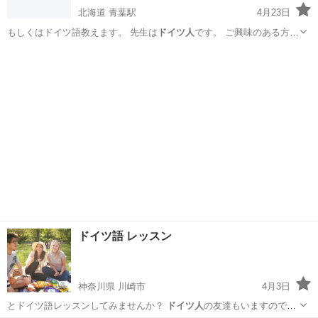
北海道 青葉駅
4月23日
もしくはドイツ語教えます。 先生は
ドイツ人
です。 ご興味のある方い
らっしゃっ…
北海道
苫小牧市
青葉駅
英会話
ドイツ語
ドイツ語 レッスン
神奈川県 川崎市
4月3日
とドイツ語レッスンしてみませんか？
ドイツ人
の友達もいますので、