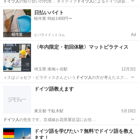
ドイツ人
の知り合いの代理… ネイティブ
ドイツ人
によるドイツ語会…
三重
伊勢市
その他
ドイツ語
日払いバイト
軽作業 時給1400円〜
Ad
ヒバライドットコム
〈年内限定・初回体験〉マットピラティス
埼玉県 南鳩ヶ谷駅
12月3日
ィスはジョセフ・ピラティスさんという
ドイツ人
の方が考えたエクサ
サイズで、リハビリ…
埼玉
川口市
南鳩ヶ谷駅
ヨガ
ピラティス
ドイツ語教えます
東京都 千駄木駅
5月19日
ドイツ人
の先生です。京成線お花茶屋近辺にお住…
東京
台東区
千駄木駅
その他
ドイツ語
ドイツ語を学びたい？無料でドイツ語を教え
ます！