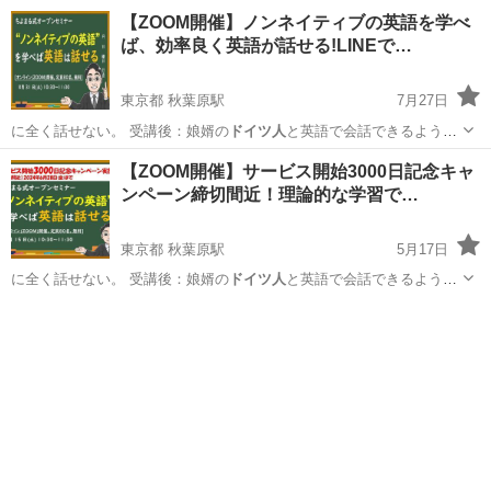
【ZOOM開催】ノンネイティブの英語を学べ
ば、効率良く英語が話せる!LINEで…
東京都 秋葉原駅
7月27日
に全く話せない。 受講後：娘婿の
ドイツ人
と英語で会話できるように
なった。 …
東京
千代田区
秋葉原駅
英会話
オンライン
【ZOOM開催】サービス開始3000日記念キャ
ンペーン締切間近！理論的な学習で…
東京都 秋葉原駅
5月17日
に全く話せない。 受講後：娘婿の
ドイツ人
と英語で会話できるように
なった。 …
東京
千代田区
秋葉原駅
英会話
オンライン