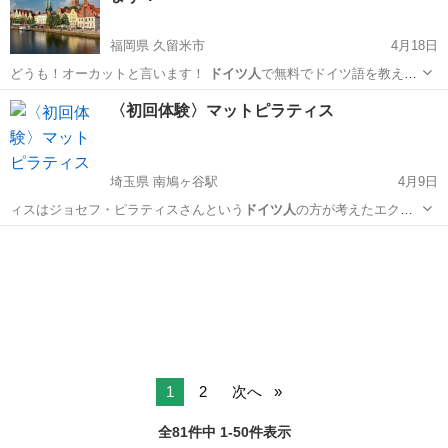
福岡県 久留米市
4月18日
どうも！オーカットと言います！
ドイツ人
で無料でドイツ語を教えま
す！ 自己…
福岡
久留米市
その他語学
ドイツ語
〈初回体験〉マットピラティス
埼玉県 南鳩ヶ谷駅
4月9日
ィスはジョセフ・ピラティスさんという
ドイツ人
の方が考えたエクサ
サイズで、リハビリ…
埼玉
川口市
南鳩ヶ谷駅
ヨガ
ピラティス
1
2
次へ
全81件中 1-50件表示