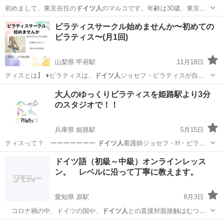
初めまして、東京在住の
ドイツ人
のマルコです。年齢は30歳、東京で
政…
東京
杉並区
方南町駅
英会話
ドイツ人
ピラティスサークル始めませんか〜初めての
ピラティス〜(月1回)
山梨県 甲府駅
11月18日
ティスとは】 ♦ピラティスは、
ドイツ人
ジョセフ・ピラティスが自身
の病弱な体…
山梨
甲府市
甲府駅
その他
ピラティス
大人のゆっくりピラティスを姫路駅より3分
のスタジオで！！
兵庫県 姫路駅
5月15日
ティスって？ ーーーーーーー
ドイツ人
看護師ジョセフ・H・ピラテ
ィスが第一…
兵庫
姫路市
姫路駅
その他
ピラティス
ドイツ語（初級～中級）オンラインレッス
ン。 レベルに沿って丁寧に教えます。
愛知県 原駅
8月3日
コロナ禍の中、ドイツの国や、
ドイツ人
との直接対面接触はむつか
しくても、オ…