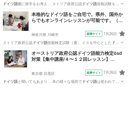
ドイツ語
圏に留学をお考え… ストリア政府公認
ドイツ語
資格試験を実
施し… 又お仕事や趣味で
ドイツ語
圏の方との交流が…
東京
町田市
イタリア語
本格的なドイツ語をご自宅で。県外、国外か
らでもオンラインレッスンが可能です。（…
7月26日
提携サイト
神奈川県 川崎市
ストリア政府公認
ドイツ語
技能検定試験（通… イスを中心とした
ドイ
ツ語
圏での国際的なド… 明に使えます。
ドイツ語
圏への就職や転勤…
神奈川
川崎市
イタリア語
オーストリア政府公認ドイツ語能力検定ösd
、 またその後の
ドイツ語
での生活にもしっ… で終わらせない”
ドイツ
対策【集中講座/４〜１２回レッスン】…
語
がご自宅からお手…
7月26日
提携サイト
東京都 目黒区
ドイツ語
と聞いてもあまり… 本の様々な場所で
ドイツ語
は使われてい
ます… ている言語は実は
ドイツ語
だと知っています… ösd/oesd
ドイツ
東京
目黒区
イタリア語
語
資格検定試験に向…