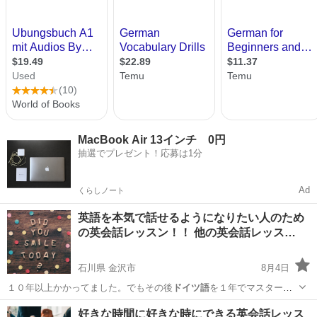
MacBook Air 13インチ 0円
抽選でプレゼント！応募は1分
Ad
くらしノート
英語を本気で話せるようになりたい人のため
の英会話レッスン！！ 他の英会話レッス…
石川県 金沢市
8月4日
１０年以上かかってました。でもその後
ドイツ語
を１年でマスターで
きた時にわかったん…
石川
金沢市
英語
ネイティブ
好きな時間に好きな時にできる英会話レッス