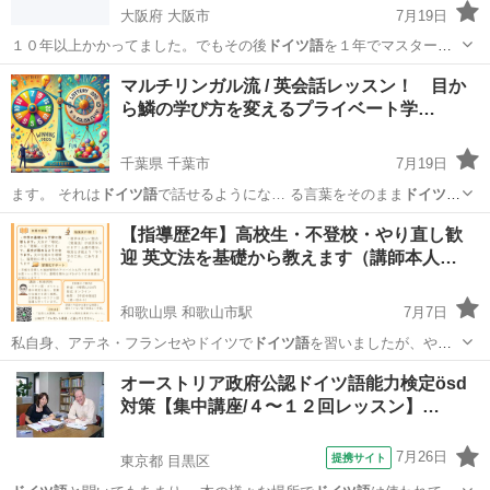
大阪府 大阪市
7月19日
１０年以上かかってました。でもその後
ドイツ語
を１年でマスターで
きた時にわかったん…
大阪
大阪市
英語
先生
マルチリンガル流 / 英会話レッスン！ 目か
ら鱗の学び方を変えるプライベート学…
千葉県 千葉市
7月19日
ます。 それは
ドイツ語
で話せるようにな… る言葉をそのまま
ドイツ語
で覚えるだけ。 … ネイティブが話す
ドイツ語
を覚えるというこ…
千葉
千葉市
英語
ネイティブ
【指導歴2年】高校生・不登校・やり直し歓
迎 英文法を基礎から教えます（講師本人…
和歌山県 和歌山市駅
7月7日
私自身、アテネ・フランセやドイツで
ドイツ語
を習いましたが、やは
り日本語による文…
和歌山
和歌山市
和歌山市駅
リーディング
不登校
オーストリア政府公認ドイツ語能力検定ösd
対策【集中講座/４〜１２回レッスン】…
7月26日
提携サイト
東京都 目黒区