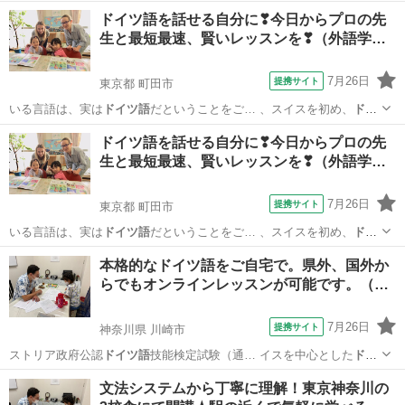
東京
町田市
イタリア語
ドイツ語を話せる自分に❣今日からプロの先
生と最短最速、賢いレッスンを❣（外語学…
7月26日
提携サイト
東京都 町田市
いる言語は、実は
ドイツ語
だということをご… 、スイスを初め、
ドイ
ツ語
が話されている国… でも、実は様々な
ドイツ語
が使われていま
東京
町田市
イタリア語
ドイツ語を話せる自分に❣今日からプロの先
す… 「アルバイト」は
ドイツ語
の”die Ar… や医療用語には、
ドイツ語
生と最短最速、賢いレッスンを❣（外語学…
に由来するものが…
7月26日
提携サイト
東京都 町田市
いる言語は、実は
ドイツ語
だということをご… 、スイスを初め、
ドイ
ツ語
が話されている国… でも、実は様々な
ドイツ語
が使われていま
東京
町田市
イタリア語
本格的なドイツ語をご自宅で。県外、国外か
す… 「アルバイト」は
ドイツ語
の”die Ar… や医療用語には、
ドイツ語
らでもオンラインレッスンが可能です。（…
に由来するものが…
7月26日
提携サイト
神奈川県 川崎市
ストリア政府公認
ドイツ語
技能検定試験（通… イスを中心とした
ドイ
ツ語
圏での国際的なド… 明に使えます。
ドイツ語
圏への就職や転勤…
神奈川
川崎市
イタリア語
文法システムから丁寧に理解！東京神奈川の
、 またその後の
ドイツ語
での生活にもしっ… で終わらせない”
ドイツ