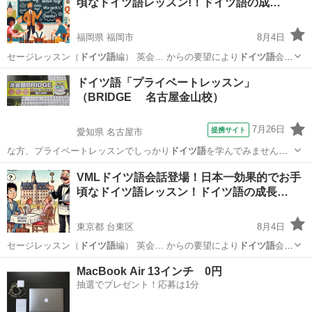
頃なドイツ語レッスン!！ドイツ語の成…
福岡県 福岡市
8月4日
セージレッスン（
ドイツ語
編） 英会… からの要望により
ドイツ語
会話
を作りました… 。
ドイツ語
会話に興味がある… ＊＊＊＊
ドイツ語
会
福岡
福岡市
その他語学
VML
ドイツ語「プライベートレッスン」
話も英会話も同… 本語ほどはなく、
ドイツ語
は英語よりありま… ...
（BRIDGE 名古屋金山校）
7月26日
提携サイト
愛知県 名古屋市
な方、プライベートレッスンでしっかり
ドイツ語
を学んでみません
か？ 3名以上でグ…
愛知
名古屋市
その他
VMLドイツ語会話登場！日本一効果的でお手
頃なドイツ語レッスン！ドイツ語の成長…
東京都 台東区
8月4日
セージレッスン（
ドイツ語
編） 英会… からの要望により
ドイツ語
会話
を作りました… 。
ドイツ語
会話に興味がある… ＊＊＊＊
ドイツ語
会
東京
台東区
その他語学
VML
MacBook Air 13インチ 0円
話も英会話も同… 本語ほどはなく、
ドイツ語
は英語よりありま… ...
抽選でプレゼント！応募は1分