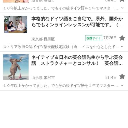
滋賀県 彦根市
8月4日
１０年以上かかってました。でもその後
ドイツ語
を１年でマスターで
きた時にわかったん…
滋賀
彦根市
英会話
VML
本格的なドイツ語をご自宅で。県外、国外か
らでもオンラインレッスンが可能です。（…
7月26日
提携サイト
東京都 目黒区
ストリア政府公認
ドイツ語
技能検定試験（通… イスを中心とした
ドイ
ツ語
圏での国際的なド… 明に使えます。
ドイツ語
圏への就職や転勤…
東京
目黒区
イタリア語
ネイティブ＆日本の英会話先生から学ぶ英会
、 またその後の
ドイツ語
での生活にもしっ… で終わらせない”
ドイツ
話 ストラクチャーとコンサル！ 英会話…
語
がご自宅からお手…
山形県 米沢市
8月4日
１０年以上かかってました。でもその後
ドイツ語
を１年でマスターで
きた時にわかったん…
山形
米沢市
英語
先生