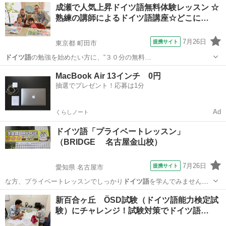
東京
目黒区
イタリア語
成瀬で人気上昇ドイツ語無料体験レッスン ☆
、 またその後の
ドイツ語
での生活にもしっ… で終わらせない”
ドイツ
熟練の講師によるドイツ語講座☆どこに…
語
がご自宅からお手…
7月26日
提携サイト
東京都 町田市
ドイツ語
の勉強を始めたい方に、“３０分の無料…
東京
町田市
イタリア語
MacBook Air 13インチ 0円
抽選でプレゼント！応募は1分
Ad
くらしノート
ドイツ語「プライベートレッスン」
（BRIDGE 名古屋金山校）
7月26日
提携サイト
愛知県 名古屋市
な方、プライベートレッスンでしっかり
ドイツ語
を学んでみません
か？ 3名以上でグ…
愛知
名古屋市
その他
新百合ヶ丘 ÖSD試験（ドイツ語能力検定試
験）にチャレンジ！試験対策でドイツ語…