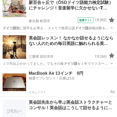
新百合ヶ丘で（ÖSDドイツ語能力検定試験）
にチャレンジ！音楽留学に欠かせない❣…
7月26日
提携サイト
東京都 町田市
ドイツ語
圏に留学をお考え… ストリア政府公認
ドイツ語
資格試験を実
施し… 又お仕事や趣味で
ドイツ語
圏の方との交流が…
東京
町田市
イタリア語
英会話レッスン！ なかなか話せるようになら
ない人のための毎日英語に触れられる英…
三重県 四日市市
7月19日
１０年以上かかってました。でもその後
ドイツ語
を１年でマスターで
きた時にわかったん…
三重
四日市市
英語
VML
MacBook Air 13インチ 0円
抽選でプレゼント！応募は1分
Ad
くらしノート
英会話先生から学ぶ英会話ストラクチャーと
コンサル！英会話はこうして話せるように…