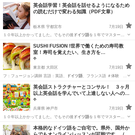
東京
目黒区
イタリア語
英会話学習！英会話を話せるようになるため
て
ドイツ語
を勉強する方でも… 得していくので、
ドイツ語
圏への留学
の読むだけで変わる知識（PDF文章）
や旅行…
栃木県 宇都宮市
7月19日
１０年以上かかってました。でもその後
ドイツ語
を１年でマスターで
きた時にわかったん…
栃木
宇都宮市
英語
文章
SUSHI FUSION !世界で働くための寿司教
室！寿司を覚えたい、生き方を…
東京都 大田区
7月19日
フ：フュージョン講師 言語：英語、
ドイツ語
、フランス語 ＃体験 …
東京
大田区
料理
魚の
英会話ストラクチャーとコンサル！ ３ヶ月
以上英会話を学んでいて上達しない人への…
兵庫県 神戸市
7月19日
１０年以上かかってました。でもその後
ドイツ語
を１年でマスターで
きた時にわかったん…
兵庫
神戸市
英語
VML
本格的なドイツ語をご自宅で。県外、国外か
らでもオンラインレッスンが可能です。（…