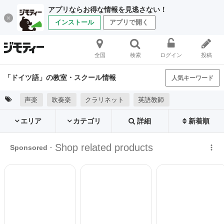
アプリならお得な情報を見逃さない！
インストール
アプリで開く
全国
検索
ログイン
投稿
「ドイツ語」の教室・スクール情報
人気キーワード
声楽
吹奏楽
クラリネット
英語教師
エリア
カテゴリ
詳細
新着順