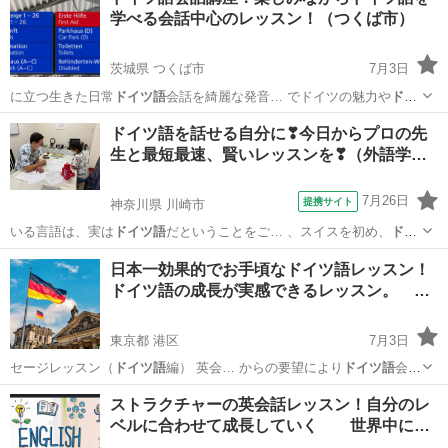
学べる会話中心のレッスン！（つくば市）
茨城県 つくば市
7月3日
に立つ生きた日常
ドイツ語
会話を綺麗な発音… でドイツの魅力や
ドイ
ツ語
の楽しさを満喫す… ティブ会話！
ドイツ語
を学んでいる気持…
茨城
つくば市
その他語学
ドイツ語
ドイツ語を話せる自分に❣今日からプロの先
旅行へ予定の人や
ドイツ語
に興味があるけど… なか話せない人、
ドイ
生と最短最速、賢いレッスンを❣（外語学…
ツ語
を話せるけども話… す機...
7月26日
提携サイト
神奈川県 川崎市
いる言語は、実は
ドイツ語
だということをご… 、スイスを初め、
ドイ
ツ語
が話されている国… でも、実は様々な
ドイツ語
が使われていま
神奈川
川崎市
イタリア語
日本一効果的でお手頃なドイツ語レッスン！
す… 「アルバイト」は
ドイツ語
の”die Ar… や医療用語には、
ドイツ語
ドイツ語の成長が実感できるレッスン。 …
に由来するものが…
東京都 港区
7月3日
セージレッスン（
ドイツ語
編） 英会… からの要望により
ドイツ語
会話
を作りました… 。
ドイツ語
会話に興味がある… す。
ドイツ語
会話も
東京
港区
その他語学
ドイツ語
ストラクチャーの英会話レッスン！自分のレ
英会話も同… 本語ほどはなく、
ドイツ語
は英語よりありま… ...
ベルに合わせて成長していく 世界中に…