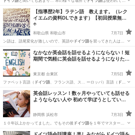
ドイツ語
と聞いてもあまり… 本の様々な場所で
ドイツ語
は使われてい
ます… ている言語は実は
ドイツ語
だと知っています… ösd/oesd
ドイツ
東京
目黒区
イタリア語
【指導歴2年】ラテン語 教えます。（レク
語
資格検定試験に向…
イエムの資料DLできます）【初回授業無…
和歌山県 和歌山市
7月7日
ン語は、語尾変化が激しいので、英語や
ドイツ語
を習ってきた人は、
最初戸惑うと思いま…
和歌山
和歌山市
その他
ラテン語
なかなか英会話を話せるようにならない！短
期間で気軽に英会話を話せるようになりた…
東京都 台東区
7月5日
ファベット言語（
ドイツ語
、フランス語、ス… ーロッパ）言語（
ドイ
ツ語
、英語、フランス…
東京
台東区
英会話
レッスン
英会話レッスン！数ヶ月やっていても話せる
ようならない人や 初めて学ぼうとしてい…
静岡県 浜松市
7月3日
１０年以上かかってました。でもその後
ドイツ語
を１年でマスターで
きた時にわかったん…
静岡
浜松市
英語
先生
ドイツ語会話講座！楽しみながらドイツ語を