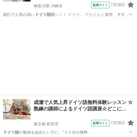
7月26日
提携サイト
神奈川県 川崎市
旅行で人気の高い
ドイツ語
圏へ！！ ドイツ… てらくらく留学、
ドイツ
語
圏の生活にも自信… ★本校の校長自ら
ドイツ語
を楽しく教えてく…
神奈川
川崎市
イタリア語
験豊富な講師から
ドイツ語
圏のみならず、ヨ…
成瀬で人気上昇ドイツ語無料体験レッスン ☆
熟練の講師によるドイツ語講座☆どこに…
7月26日
提携サイト
東京都 町田市
ドイツ語
の勉強を始めたい方に、“３０分の無料…