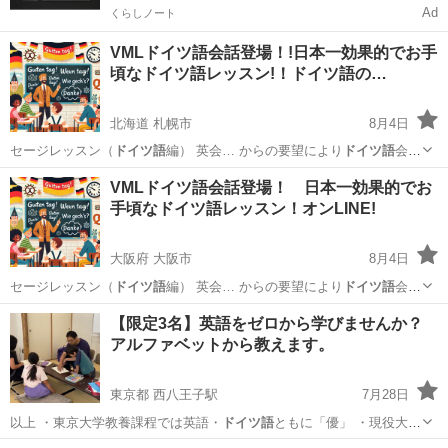
Ad
くらしノート
VMLドイツ語会話登場！!日本一効果的でお手
頃なドイツ語レッスン!！ドイツ語の…
北海道 札幌市
8月4日
セージレッスン（
ドイツ語
編） 英会… からの要望により
ドイツ語
会話
を作りました… 。
ドイツ語
会話に興味がある… ＊＊
ドイツ語
会話も
北海道
札幌市
その他語学
VML
VMLドイツ語会話登場！ 日本一効果的でお
英会話も同… 本語ほどはなく、
ドイツ語
は英語よりありま… ...
手頃なドイツ語レッスン！オンLINE!
大阪府 大阪市
8月4日
セージレッスン（
ドイツ語
編） 英会… からの要望により
ドイツ語
会話
を作りました… 。
ドイツ語
会話に興味がある… ＊＊＊＊
ドイツ語
会
大阪
大阪市
その他語学
VML
【限定3名】英語をゼロから学びませんか？
話も英会話も同… 本語ほどはなく、
ドイツ語
は英語よりありま… ...
アルファベットから教えます。
東京都 西八王子駅
7月28日
以上 ・東京大学教養課程では英語・
ドイツ語
ともに「優」 ・現役大学
教員 …