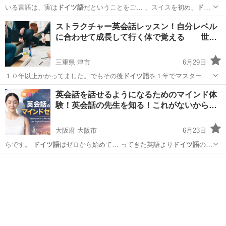
いる言語は、実は
ドイツ語
だということをご… 、スイスを初め、
ドイ
ツ語
が話されている国… でも、実は様々な
ドイツ語
が使われていま
東京
目黒区
イタリア語
ストラクチャー英会話レッスン！自分レベル
す… 「アルバイト」は
ドイツ語
の”die Ar… や医療用語には、
ドイツ語
に合わせて成長して行く体で覚える 世…
に由来するものが…
三重県 津市
6月29日
１０年以上かかってました。でもその後
ドイツ語
を１年でマスターで
きた時にわかったん…
三重
津市
英語
ネイティブ
英会話を話せるようになるためのマインド体
験！英会話の先生を知る！これがないから…
大阪府 大阪市
6月23日
らです。
ドイツ語
はゼロから始めて… ってきた英語より
ドイツ語
のほ
うが話せます…
大阪
大阪市
英語