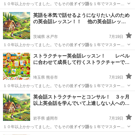
１０年以上かかってました。でもその後
ドイツ語
を１年でマスターで
きた時にわかったん…
鹿児島
枕崎市
英語
ネイティブ
英語を本気で話せるようになりたい人のため
の英会話レッスン！！ 他の英会話レッ…
茨城県 水戸市
7月19日
１０年以上かかってました。でもその後
ドイツ語
を１年でマスターで
きた時にわかったん…
茨城
水戸市
英語
VML
ストラクチャー英会話レッスン！ レベル
に合わせて成長して行くストラクチャーで…
埼玉県 熊谷市
7月19日
１０年以上かかってました。でもその後
ドイツ語
を１年でマスターで
きた時にわかったん…
埼玉
熊谷市
英語
ネイティブ
英会話ストラクチャーとコンサル！ ３ヶ月
以上英会話を学んでいて上達しない人への…
岩手県 盛岡市
7月19日
１０年以上かかってました。でもその後
ドイツ語
を１年でマスターで
きた時にわかったん…
岩手
盛岡市
英語
ネイティブ