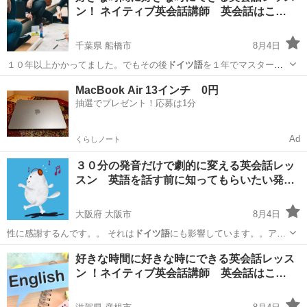
ン！ ネイティブ英会話講師 英会話はこ…
千葉県 船橋市
8月4日
１０年以上かかってました。でもその後
ドイツ語
を１年でマスターで
きた時にわかったん…
千葉
船橋市
英語
敬語
MacBook Air 13インチ 0円
抽選でプレゼント！応募は1分
Ad
くらしノート
３０分の発音だけで劇的に変える英会話レッ
スン 英語を話す前に知ってもらいたい発…
大阪府 大阪市
8月4日
性に感謝するんです。。 それは
ドイツ語
にも影響しています。。アル
ファベット…
大阪
大阪市
英語
アルファベット
好きな時間に好きな時にできる英会話レッス
ン ！ネイティブ英会話講師 英会話はこ…