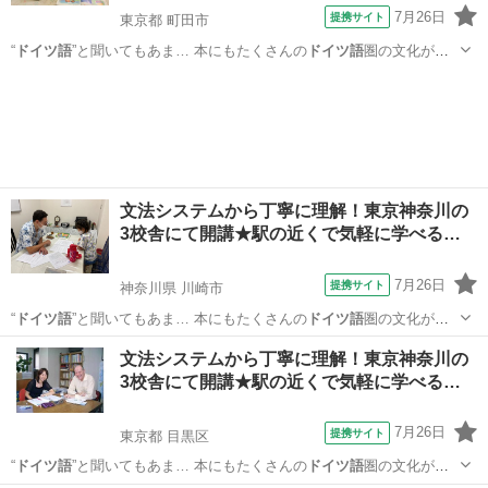
7月26日
提携サイト
東京都 町田市
“
ドイツ語
”と聞いてもあま… 本にもたくさんの
ドイツ語
圏の文化が入
って… 身近な存在である
ドイツ語
をゼロからしっか… できます。初め
東京
町田市
イタリア語
て
ドイツ語
を勉強する方でも… 得していくので、
ドイツ語
圏への留学
や旅行…
文法システムから丁寧に理解！東京神奈川の
3校舎にて開講★駅の近くで気軽に学べる…
7月26日
提携サイト
神奈川県 川崎市
“
ドイツ語
”と聞いてもあま… 本にもたくさんの
ドイツ語
圏の文化が入
って… 身近な存在である
ドイツ語
をゼロからしっか… できます。初め
神奈川
川崎市
イタリア語
文法システムから丁寧に理解！東京神奈川の
て
ドイツ語
を勉強する方でも… 得していくので、
ドイツ語
圏への留学
3校舎にて開講★駅の近くで気軽に学べる…
や旅行…
7月26日
提携サイト
東京都 目黒区
“
ドイツ語
”と聞いてもあま… 本にもたくさんの
ドイツ語
圏の文化が入
って… 身近な存在である
ドイツ語
をゼロからしっか… できます。初め