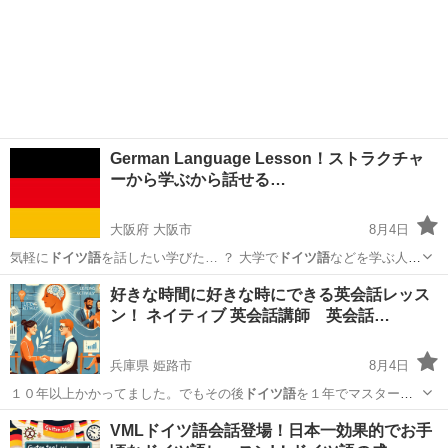
German Language Lesson！ストラクチャ
ーから学ぶから話せる…
大阪府 大阪市
8月4日
気軽に
ドイツ語
を話したい学びた… ？ 大学で
ドイツ語
などを学ぶ人は
意… いです。
ドイツ語
はドイツ、オース… と学べるんです。
ドイツ
大阪
大阪市
その他語学
ドイツ語
好きな時間に好きな時にできる英会話レッス
語
も一緒です。 … が好きな人など、
ドイツ語
やドイツの魅力や… ィ
ン！ ネイティブ 英会話講師 英会話…
ブが話す生き...
兵庫県 姫路市
8月4日
１０年以上かかってました。でもその後
ドイツ語
を１年でマスターで
きた時にわかったん…
兵庫
姫路市
英語
ネイティブ
VMLドイツ語会話登場！日本一効果的でお手