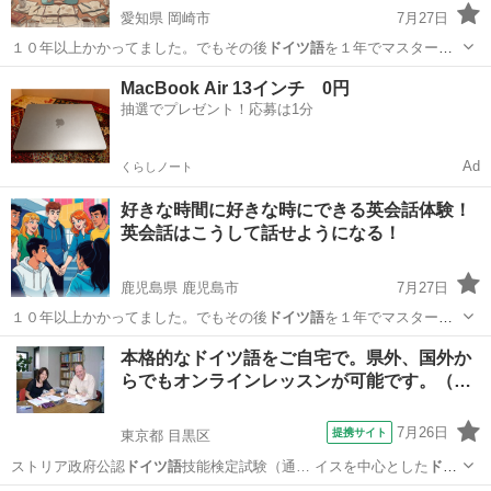
愛知県 岡崎市
7月27日
１０年以上かかってました。でもその後
ドイツ語
を１年でマスターで
きた時にわかったん…
愛知
岡崎市
英会話
ネイティブ
MacBook Air 13インチ 0円
抽選でプレゼント！応募は1分
Ad
くらしノート
好きな時間に好きな時にできる英会話体験！
英会話はこうして話せようになる！
鹿児島県 鹿児島市
7月27日
１０年以上かかってました。でもその後
ドイツ語
を１年でマスターで
きた時にわかったん…
鹿児島
鹿児島市
英語
ネイティブ
本格的なドイツ語をご自宅で。県外、国外か
らでもオンラインレッスンが可能です。（…
7月26日
提携サイト
東京都 目黒区
ストリア政府公認
ドイツ語
技能検定試験（通… イスを中心とした
ドイ
ツ語
圏での国際的なド… 明に使えます。
ドイツ語
圏への就職や転勤…