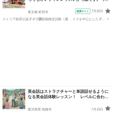
7月26日
提携サイト
東京都 町田市
ストリア政府公認
ドイツ語
技能検定試験（通… イスを中心とした
ドイ
ツ語
圏での国際的なド… 明に使えます。
ドイツ語
圏への就職や転勤…
東京
町田市
イタリア語
、 またその後の
ドイツ語
での生活にもしっ… で終わらせない”
ドイツ
語
がご自宅からお手…
英会話はストラクチャーと単語話せるように
なる英会話体験レッスン！ レベルに合わ…
鹿児島県 枕崎市
7月19日