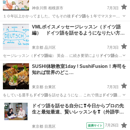
神奈川県 相模原市
7月3日
１０年以上かかってました。でもその後
ドイツ語
を１年でマスターで
きた時にわかったん…
神奈川
相模原市
英語
VML
VMLボイスメッセージレッスン（ドイツ語
編） ドイツ語を話せるようになりたい方…
東京都 品川区
7月3日
セージレッスン（
ドイツ語
編） 英会… に続き要望により
ドイツ語
会話
を作りました… 。
ドイツ語
会話に興味がある… 習です。
ドイツ語
会
東京
品川区
その他語学
VML
SUSHI体験教室1day ! SushiFusion！寿司を
話も英会話も同… 本語ほどはなく、
ドイツ語
は英語よりありま… いで
知れば世界のどこ…
す。 ...
東京都 台東区
7月3日
をしている選手も
ドイツ語
を話せるようにな… これで僕は
ドイツ語
や
フランス語も習… 日本語、英語、
ドイツ語
、フランス語 …
東京
台東区
料理
海外
ドイツ語を話せる自分に❣今日からプロの先
生と最短最速、賢いレッスンを❣（外語学…
7月26日
提携サイト
東京都 目黒区