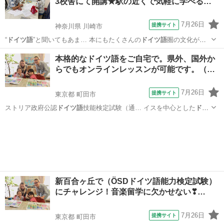
3校舎にて開講★駅の近くで気軽に学べる…
語
がご自宅からお手…
7月26日
提携サイト
神奈川県 川崎市
“
ドイツ語
”と聞いてもあま… 本にもたくさんの
ドイツ語
圏の文化が入
って… 身近な存在である
ドイツ語
をゼロからしっか… できます。初め
神奈川
川崎市
イタリア語
本格的なドイツ語をご自宅で。県外、国外か
て
ドイツ語
を勉強する方でも… 得していくので、
ドイツ語
圏への留学
らでもオンラインレッスンが可能です。（…
や旅行…
7月26日
提携サイト
東京都 町田市
ストリア政府公認
ドイツ語
技能検定試験（通… イスを中心とした
ドイ
ツ語
圏での国際的なド… 明に使えます。
ドイツ語
圏への就職や転勤…
東京
町田市
イタリア語
、 またその後の
ドイツ語
での生活にもしっ… で終わらせない”
ドイツ
語
がご自宅からお手…
新百合ヶ丘で（ÖSDドイツ語能力検定試験）
にチャレンジ！音楽留学に欠かせない❣…
7月26日
提携サイト
東京都 町田市