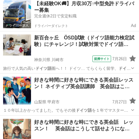
東京
八王子市
西八王子駅
英語/基礎英語
【未経験OK🚚】月収30万↑中型免許ドライバ
ー募集
アルファベット
完全週休2日で安定転職
Ad
ドライバーダイレクト
新百合ヶ丘 ÖSD試験（ドイツ語能力検定試
験）にチャレンジ！試験対策でドイツ語…
7月26日
提携サイト
神奈川県 川崎市
旅行で人気の高い
ドイツ語
圏へ！！ ドイツ… てらくらく留学、
ドイツ
語
圏の生活にも自信… ★本校の校長自ら
ドイツ語
を楽しく教えてく…
神奈川
川崎市
イタリア語
好きな時間に好きな時にできる英会話レッス
験豊富な講師から
ドイツ語
圏のみならず、ヨ…
ン！ ネイティブ英会話講師 英会話はこ…
山梨県 甲府市
7月27日
１０年以上かかってました。でもその後
ドイツ語
を１年でマスターで
きた時にわかったん…
山梨
甲府市
英語
好きな時間に好きな時にできる英会話 レッ
スン！ 英会話はこうして話せようにな…