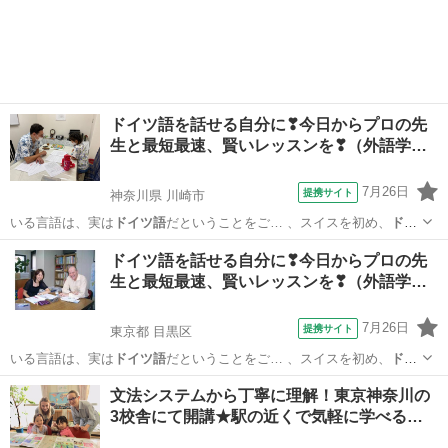
ドイツ語を話せる自分に❣今日からプロの先
生と最短最速、賢いレッスンを❣（外語学…
7月26日
提携サイト
神奈川県 川崎市
いる言語は、実は
ドイツ語
だということをご… 、スイスを初め、
ドイ
ツ語
が話されている国… でも、実は様々な
ドイツ語
が使われていま
神奈川
川崎市
イタリア語
ドイツ語を話せる自分に❣今日からプロの先
す… 「アルバイト」は
ドイツ語
の”die Ar… や医療用語には、
ドイツ語
生と最短最速、賢いレッスンを❣（外語学…
に由来するものが…
7月26日
提携サイト
東京都 目黒区
いる言語は、実は
ドイツ語
だということをご… 、スイスを初め、
ドイ
ツ語
が話されている国… でも、実は様々な
ドイツ語
が使われていま
東京
目黒区
イタリア語
文法システムから丁寧に理解！東京神奈川の
す… 「アルバイト」は
ドイツ語
の”die Ar… や医療用語には、
ドイツ語
3校舎にて開講★駅の近くで気軽に学べる…
に由来するものが…